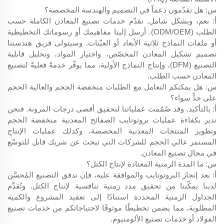
س: هل تقدّمون دعماً في التصميم والهندسة المخصصة؟
أ: نعم، وبشكل شامل. نقدّم خدمات تصنيع المعادن الكاملة حسب
الطلب (ODM/OEM). أرسل إلينا مفاهيمك أو رسوماتك التخطيطية
أو ملفات النماذج ثلاثية الأبعاد أو العيّنات. وسيتولى فريق هندستنا
تصميم تشكيل المعادن المخصّص، واختيار المواد، وتحليل قابلية
التصنيع (DFM)، وإنتاج النماذج الأولية، مما يوفّر خدمةً فعليةً لتصنيع
المعادن حسب الطلب.
س: هل يمكنكم التعامل مع الطلبات منخفضة الحجم والعالية الحجم
على حدٍّ سواء؟
أ: بالتأكيد. وقد صُمّمت عملياتنا لتحقيق أقصى درجات المرونة. فنحن
ندير بكفاءة عمليات بروتوتايب الصفائح المعدنية منخفضة الحجم
وتطوير المنتجات المعدنية المخصصة، وكذلك عمليات الإنتاج
المستمر عالي الحجم للشركات التي تبحث عن شريك قابل للتوسّع
في مجال تصنيع المعادن.
س: ما المدة الزمنية المعتادة لإنتاج الكتل؟
أ: بعد إنجاز البروتوتايب والموافقة عليه، فإن تدفق التصنيع المُحسَّن
لدينا يمكّننا من تحقيق مدد زمنية تنافسية لإنتاج الكتل. وتُقدَّم
الجداول الزمنية المحددة استنادًا إلى تعقيد المشروع والكمية
المطلوبة، مما يضمن تخطيطًا موثوقًا لاحتياجاتكم من خدمات تصنيع
الفولاذ أو خدمات تصنيع الألومنيوم.