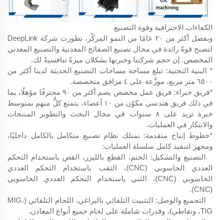
الكفاءات الاحترافية وقوة التصنيع
وبفضل أكثر من ٢٠ عامًا من النمو المركّز، تطورت شركة DeepLink
لتصبح قوةً رائدة في مجال تصنيع الصفائح المعدنية والتصنيع المعدني
المخصص. إن حجم شركتنا وخبرتها يشكلان ميزةً تنافسيةً لك.
* البنية التحتية: تبلغ مساحة مساحات التصنيع الحديثة لدينا أكثر من
٦٥٠٠ متر مربع، موزَّعة على ٤ مرافق متخصصة.
*فريق خبراء: فريق عمل مخصص يضم أكثر من ٩٠ محترفًا مؤهلًا، بما
في ذلك فريق هندسي مكوّن من ١٠ أعضاء، يتمتع كلٌّ منهم بمتوسط
خبرة تزيد على ٨ سنوات في مجال البحث والتطوير المنتجات
والابتكار في العمليات.
*خطوط إنتاج متقدمة: نمتلك نظام تصنيع متكامل بالكامل داخليًا،
ومجهز لتنفيذ كامل سلسلة العمليات:
التصنيع والتشكيل: الختم، القطع بالليزر، القص باستخدام التحكم
العددي الحاسوبي (CNC)، الثقب باستخدام التحكم العددي
الحاسوبي (CNC)، الثني باستخدام التحكم العددي الحاسوبي
(CNC).
التجميع والوصل: التثبيت التلقائي بالبراغي، اللحام التلقائي (MIG،
TIG، ونقاطي)، وقدرات شاملة على لحام جميع أنواع المعادن.