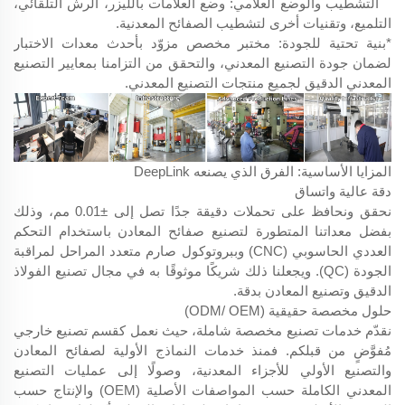
التشطيب والوضع العلامي: وضع العلامات بالليزر، الرش التلقائي،
التلميع، وتقنيات أخرى لتشطيب الصفائح المعدنية.
*بنية تحتية للجودة: مختبر مخصص مزوّد بأحدث معدات الاختبار
لضمان جودة التصنيع المعدني، والتحقق من التزامنا بمعايير التصنيع
المعدني الدقيق لجميع منتجات التصنيع المعدني.
المزايا الأساسية: الفرق الذي يصنعه DeepLink
دقة عالية واتساق
نحقق ونحافظ على تحملات دقيقة جدًا تصل إلى ±0.01 مم، وذلك
بفضل معداتنا المتطورة لتصنيع صفائح المعادن باستخدام التحكم
العددي الحاسوبي (CNC) وببروتوكول صارم متعدد المراحل لمراقبة
الجودة (QC). ويجعلنا ذلك شريكًا موثوقًا به في مجال تصنيع الفولاذ
الدقيق وتصنيع المعادن بدقة.
حلول مخصصة حقيقية (ODM/ OEM)
نقدّم خدمات تصنيع مخصصة شاملة، حيث نعمل كقسم تصنيع خارجي
مُفوَّضٍ من قبلكم. فمنذ خدمات النماذج الأولية لصفائح المعادن
والتصنيع الأولي للأجزاء المعدنية، وصولًا إلى عمليات التصنيع
المعدني الكاملة حسب المواصفات الأصلية (OEM) والإنتاج حسب