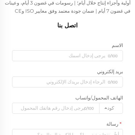
أولية وأجزاء إنتاج خلال أيام؛ | رسومات في غضون 3 أيام، وعينات
في غضون 7 أيام | ضمان جودة معتمد وفق معايير ISO وCE
اتصل بنا
الاسم
0/100
بريد إلكتروني
0/100
الهاتف المحمول/واتساب
كود
0/100
رسالة