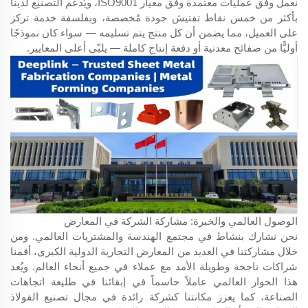
نعمل وفق عمليات معتمدة وفق معيار ISO9001، ويُدعم التصنيع لدينا
بأكثر من خمس نقاط تفتيش جودة مُخصصة، وبفلسفة خدمة تركز
على العميل، مما يضمن أن كل منتج يتم تسليمه — سواء كان نموذجًا
أوليًّا من صفائح معدنية أو دفعة إنتاج كاملة — يلبّي أعلى المعايير.
الوصول العالمي والخبرة: مشاركة الشركة في المعارض
نحن نشارك بنشاط في مجتمع الهندسة والمشتريات العالمي. ومن
خلال مشاركتنا في العديد من المعارض التجارية الدولية الكبرى، أقمنا
شراكات ناجحة وطويلة الأمد مع عملاء في جميع أنحاء العالم. ويُعد
هذا الحوار العالمي عاملاً حاسماً في إبقائنا في طليعة اتجاهات
الصناعة، كما يعزز مكانتنا كشركة رائدة في مجال تصنيع الفولاذ