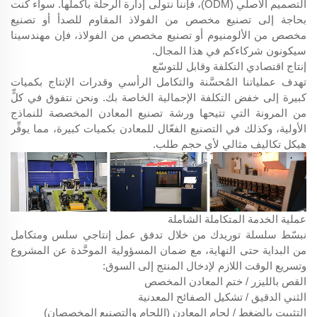
التصميم الأصلي (ODM)، فإننا نتولى إدارة الرحلة بأكملها. سواء كنت
بحاجة إلى تصنيع مخصص من الفولاذ المقاوم للصدأ أو تصنيع
مخصص من الألومنيوم أو تصنيع مخصص من الفولاذ، فإن مهندسينا
سيكونون شركاءكم في هذا المجال.
إنتاج اقتصادي التكلفة وقابل للتوسّع
تهدف عملياتنا المُحسَّنة والتكامل الرأسي وقدرات الإنتاج بكميات
كبيرة إلى خفض التكلفة الإجمالية الخاصة بك. ونحن نتفوق في كلٍّ
من المرونة التي تتيحها ورشة تصنيع المعادن المخصصة للنماذج
الأولية، وكذلك في التصنيع الفعّال للمعادن بكميات كبيرة، مما يوفِّر
هيكل تكاليف مثالي لأي حجم طلب.
عملية الخدمة المتكاملة الشاملة
نبسّط سلسلة توريدك من خلال تدفق عمل إنتاجي سلس ومتكامل
من البداية حتى النهاية، مع ضمان المسؤولية الموحَّدة عن المشروع
وتسريع الوقت اللازم لإدخال المنتج إلى السوق:
القص بالليزر / ختم المعادن المخصص
الثني الدقيق / تشكيل الصفائح المعدنية
التثبيت بالضغط / لحام المعادن (اللحام والتصنيع المخصصان)