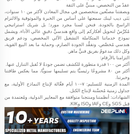
عقدٌ من التخصص، مبنيٌّ على الثقة
وبصفتنا مصنِّعين متخصصين في مجال المعادن لأكثر من ١٠ سنوات،
بَنَى ديب لينك سمعتها على أساس من الخبرة والموثوقية والالتزام
الراسخ بالجودة. فنحن لسنا مجرد مورد؛ بل شريك استراتيجي
مُكرَّسٌ لتحويل أفكاركم إلى واقعٍ هندسيٍّ دقيقٍ عالي الأداء. ويشمل
نموذج خدماتنا المتكاملة التشغيل الآلي المخصص، ودعم فريق
هندسي مُخصَّص، وتفقُّد الجودة الصارم، وحماية ما بعد البيع القوية،
وكل ذلك مدعومٌ بفريق فنيٍّ ماهر.
التزامنا بالأرقام:
أكثر من ١٠٠ قدرة متطورة للكشف تضمن جودةً لا تُقبل التنازل عنها.
أكثر من ٨٠ مشروعًا رئيسيًّا يتم تسليمها سنويًّا، مما يعكس طاقتنا
وخبرتنا.
المدة الزمنية للتسليم: ٧–١٠ أيام فعَّالة لإنتاج النماذج الأولية، مع
جداول زمنية مُحسَّنة لإنتاج الكتل.
الشهادات: أنظمتنا ومنتجنا متوافقة مع المعايير الدولية، ومُعتمدة من
قِبل SGS وCE وIAF وISO وKIK.