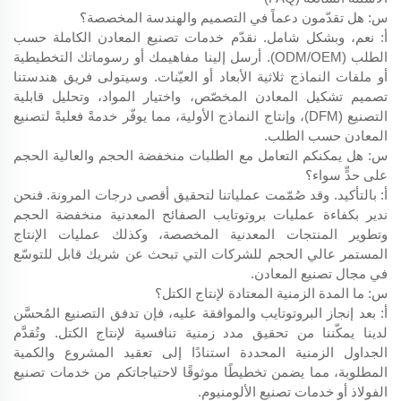
س: هل تقدّمون دعماً في التصميم والهندسة المخصصة؟
أ: نعم، وبشكل شامل. نقدّم خدمات تصنيع المعادن الكاملة حسب
الطلب (ODM/OEM). أرسل إلينا مفاهيمك أو رسوماتك التخطيطية
أو ملفات النماذج ثلاثية الأبعاد أو العيّنات. وسيتولى فريق هندستنا
تصميم تشكيل المعادن المخصّص، واختيار المواد، وتحليل قابلية
التصنيع (DFM)، وإنتاج النماذج الأولية، مما يوفّر خدمةً فعليةً لتصنيع
المعادن حسب الطلب.
س: هل يمكنكم التعامل مع الطلبات منخفضة الحجم والعالية الحجم
على حدٍّ سواء؟
أ: بالتأكيد. وقد صُمّمت عملياتنا لتحقيق أقصى درجات المرونة. فنحن
ندير بكفاءة عمليات بروتوتايب الصفائح المعدنية منخفضة الحجم
وتطوير المنتجات المعدنية المخصصة، وكذلك عمليات الإنتاج
المستمر عالي الحجم للشركات التي تبحث عن شريك قابل للتوسّع
في مجال تصنيع المعادن.
س: ما المدة الزمنية المعتادة لإنتاج الكتل؟
أ: بعد إنجاز البروتوتايب والموافقة عليه، فإن تدفق التصنيع المُحسَّن
لدينا يمكّننا من تحقيق مدد زمنية تنافسية لإنتاج الكتل. وتُقدَّم
الجداول الزمنية المحددة استنادًا إلى تعقيد المشروع والكمية
المطلوبة، مما يضمن تخطيطًا موثوقًا لاحتياجاتكم من خدمات تصنيع
الفولاذ أو خدمات تصنيع الألومنيوم.