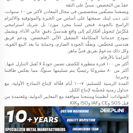
عقدٌ من التخصص، مبنيٌّ على الثقة
وبصفتنا مصنِّعين متخصصين في مجال المعادن لأكثر من ١٠ سنوات،
بَنَى ديب لينك سمعتها على أساس من الخبرة والموثوقية والالتزام
الراسخ بالجودة. فنحن لسنا مجرد مورد؛ بل شريك استراتيجي
مُكرَّسٌ لتحويل أفكاركم إلى واقعٍ هندسيٍّ دقيقٍ عالي الأداء. ويشمل
نموذج خدماتنا المتكاملة التشغيل الآلي المخصص، ودعم فريق
هندسي مُخصَّص، وتفقُّد الجودة الصارم، وحماية ما بعد البيع القوية،
وكل ذلك مدعومٌ بفريق فنيٍّ ماهر.
التزامنا بالأرقام:
أكثر من ١٠٠ قدرة متطورة للكشف تضمن جودةً لا تُقبل التنازل عنها.
أكثر من ٨٠ مشروعًا رئيسيًّا يتم تسليمها سنويًّا، مما يعكس طاقتنا
وخبرتنا.
المدة الزمنية للتسليم: ٧–١٠ أيام فعَّالة لإنتاج النماذج الأولية، مع
جداول زمنية مُحسَّنة لإنتاج الكتل.
الشهادات: أنظمتنا ومنتجنا متوافقة مع المعايير الدولية، ومُعتمدة من
قِبل SGS وCE وIAF وISO وKIK.