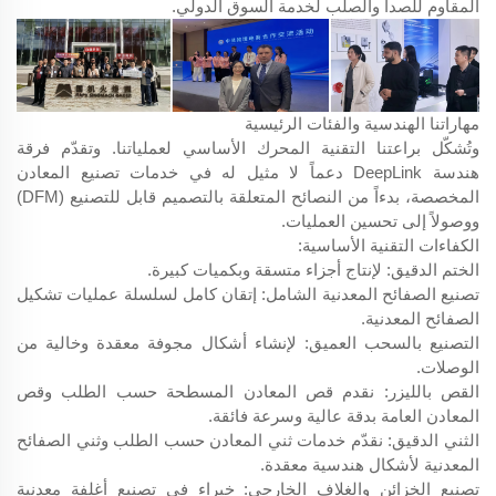
المقاوم للصدأ والصلب لخدمة السوق الدولي.
مهاراتنا الهندسية والفئات الرئيسية
وتُشكّل براعتنا التقنية المحرك الأساسي لعملياتنا. وتقدّم فرقة
هندسة DeepLink دعماً لا مثيل له في خدمات تصنيع المعادن
المخصصة، بدءاً من النصائح المتعلقة بالتصميم قابل للتصنيع (DFM)
ووصولاً إلى تحسين العمليات.
الكفاءات التقنية الأساسية:
الختم الدقيق: لإنتاج أجزاء متسقة وبكميات كبيرة.
تصنيع الصفائح المعدنية الشامل: إتقان كامل لسلسلة عمليات تشكيل
الصفائح المعدنية.
التصنيع بالسحب العميق: لإنشاء أشكال مجوفة معقدة وخالية من
الوصلات.
القص بالليزر: نقدم قص المعادن المسطحة حسب الطلب وقص
المعادن العامة بدقة عالية وسرعة فائقة.
الثني الدقيق: نقدّم خدمات ثني المعادن حسب الطلب وثني الصفائح
المعدنية لأشكال هندسية معقدة.
تصنيع الخزائن والغلاف الخارجي: خبراء في تصنيع أغلفة معدنية