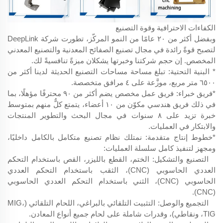
الكفاءات الاحترافية وقوة التصنيع
وبفضل أكثر من ٢٠ عامًا من النمو المركّز، تطورت شركة DeepLink
لتصبح قوةً رائدة في مجال تصنيع الصفائح المعدنية والتصنيع المعدني
المخصص. إن حجم شركتنا وخبرتها يشكلان ميزةً تنافسيةً لك.
* البنية التحتية: تبلغ مساحة مساحات التصنيع الحديثة لدينا أكثر من
٦٥٠٠ متر مربع، موزَّعة على ٤ مرافق متخصصة.
*فريق خبراء: فريق عمل مخصص يضم أكثر من ٩٠ محترفًا مؤهلًا، بما
في ذلك فريق هندسي مكوّن من ١٠ أعضاء، يتمتع كلٌّ منهم بمتوسط
خبرة تزيد على ٨ سنوات في مجال البحث والتطوير المنتجات
والابتكار في العمليات.
*خطوط إنتاج متقدمة: نمتلك نظام تصنيع متكامل بالكامل داخليًا،
ومجهز لتنفيذ كامل سلسلة العمليات:
التصنيع والتشكيل: الختم، القطع بالليزر، القص باستخدام التحكم
العددي الحاسوبي (CNC)، الثقب باستخدام التحكم العددي
الحاسوبي (CNC)، الثني باستخدام التحكم العددي الحاسوبي
(CNC).
التجميع والوصل: التثبيت التلقائي بالبراغي، اللحام التلقائي (MIG،
TIG، ونقاطي)، وقدرات شاملة على لحام جميع أنواع المعادن.