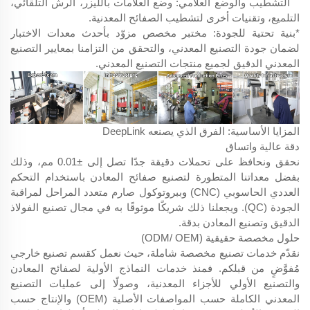
التشطيب والوضع العلامي: وضع العلامات بالليزر، الرش التلقائي،
التلميع، وتقنيات أخرى لتشطيب الصفائح المعدنية.
*بنية تحتية للجودة: مختبر مخصص مزوّد بأحدث معدات الاختبار
لضمان جودة التصنيع المعدني، والتحقق من التزامنا بمعايير التصنيع
المعدني الدقيق لجميع منتجات التصنيع المعدني.
المزايا الأساسية: الفرق الذي يصنعه DeepLink
دقة عالية واتساق
نحقق ونحافظ على تحملات دقيقة جدًا تصل إلى ±0.01 مم، وذلك
بفضل معداتنا المتطورة لتصنيع صفائح المعادن باستخدام التحكم
العددي الحاسوبي (CNC) وببروتوكول صارم متعدد المراحل لمراقبة
الجودة (QC). ويجعلنا ذلك شريكًا موثوقًا به في مجال تصنيع الفولاذ
الدقيق وتصنيع المعادن بدقة.
حلول مخصصة حقيقية (ODM/ OEM)
نقدّم خدمات تصنيع مخصصة شاملة، حيث نعمل كقسم تصنيع خارجي
مُفوَّضٍ من قبلكم. فمنذ خدمات النماذج الأولية لصفائح المعادن
والتصنيع الأولي للأجزاء المعدنية، وصولًا إلى عمليات التصنيع
المعدني الكاملة حسب المواصفات الأصلية (OEM) والإنتاج حسب