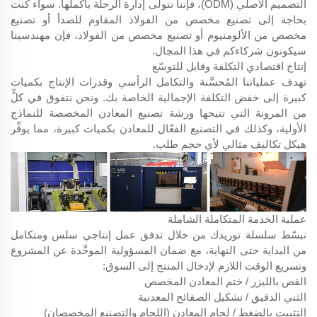
التصميم الأصلي (ODM)، فإننا نتولى إدارة الرحلة بأكملها. سواء كنت
بحاجة إلى تصنيع مخصص من الفولاذ المقاوم للصدأ أو تصنيع
مخصص من الألومنيوم أو تصنيع مخصص من الفولاذ، فإن مهندسينا
سيكونون شركاءكم في هذا المجال.
إنتاج اقتصادي التكلفة وقابل للتوسّع
تهدف عملياتنا المُحسَّنة والتكامل الرأسي وقدرات الإنتاج بكميات
كبيرة إلى خفض التكلفة الإجمالية الخاصة بك. ونحن نتفوق في كلٍّ
من المرونة التي تتيحها ورشة تصنيع المعادن المخصصة للنماذج
الأولية، وكذلك في التصنيع الفعّال للمعادن بكميات كبيرة، مما يوفِّر
هيكل تكاليف مثالي لأي حجم طلب.
عملية الخدمة المتكاملة الشاملة
نبسّط سلسلة توريدك من خلال تدفق عمل إنتاجي سلس ومتكامل
من البداية حتى النهاية، مع ضمان المسؤولية الموحَّدة عن المشروع
وتسريع الوقت اللازم لإدخال المنتج إلى السوق:
القص بالليزر / ختم المعادن المخصص
الثني الدقيق / تشكيل الصفائح المعدنية
التثبيت بالضغط / لحام المعادن (اللحام والتصنيع المخصصان)