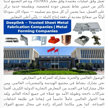
نعمل وفق عمليات معتمدة وفق معيار ISO9001، ويُدعم التصنيع لدينا
بأكثر من خمس نقاط تفتيش جودة مُخصصة، وبفلسفة خدمة تركز
على العميل، مما يضمن أن كل منتج يتم تسليمه — سواء كان نموذجًا
أوليًّا من صفائح معدنية أو دفعة إنتاج كاملة — يلبّي أعلى المعايير.
الوصول العالمي والخبرة: مشاركة الشركة في المعارض
نحن نشارك بنشاط في مجتمع الهندسة والمشتريات العالمي. ومن
خلال مشاركتنا في العديد من المعارض التجارية الدولية الكبرى، أقمنا
شراكات ناجحة وطويلة الأمد مع عملاء في جميع أنحاء العالم. ويُعد
هذا الحوار العالمي عاملاً حاسماً في إبقائنا في طليعة اتجاهات
الصناعة، كما يعزز مكانتنا كشركة رائدة في مجال تصنيع الفولاذ