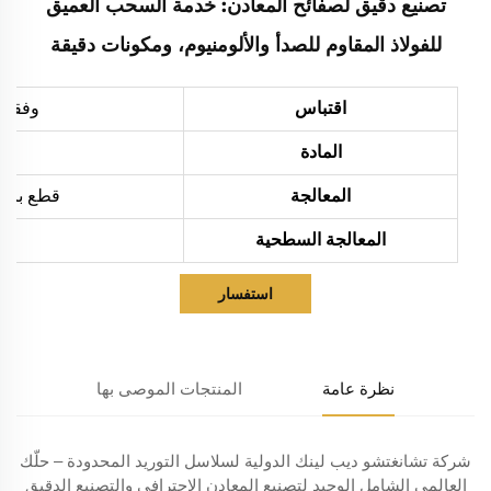
تصنيع دقيق لصفائح المعادن: خدمة السحب العميق
للفولاذ المقاوم للصدأ والألومنيوم، ومكونات دقيقة
اقتباس
وفقاً 
المادة
المعالجة
قطع بالليزر، ثني،
المعالجة السطحية
استفسار
نظرة عامة
المنتجات الموصى بها
شركة تشانغتشو ديب لينك الدولية لسلاسل التوريد المحدودة – حلّك
العالمي الشامل الوحيد لتصنيع المعادن الاحترافي والتصنيع الدقيق