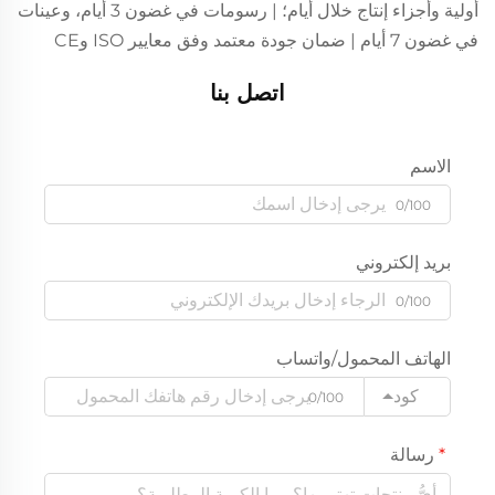
أولية وأجزاء إنتاج خلال أيام؛ | رسومات في غضون 3 أيام، وعينات
في غضون 7 أيام | ضمان جودة معتمد وفق معايير ISO وCE
اتصل بنا
الاسم
0/100
بريد إلكتروني
0/100
الهاتف المحمول/واتساب
كود
0/100
رسالة