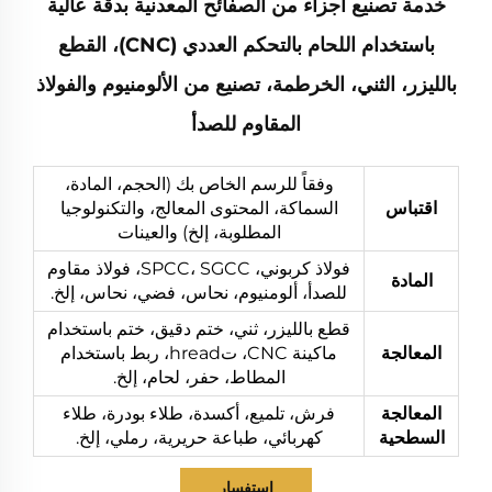
خدمة تصنيع أجزاء من الصفائح المعدنية بدقة عالية
باستخدام اللحام بالتحكم العددي (CNC)، القطع
بالليزر، الثني، الخرطمة، تصنيع من الألومنيوم والفولاذ
المقاوم للصدأ
وفقاً للرسم الخاص بك (الحجم، المادة،
اقتباس
السماكة، المحتوى المعالج، والتكنولوجيا
المطلوبة، إلخ) والعينات
فولاذ كربوني، SPCC، SGCC، فولاذ مقاوم
المادة
للصدأ، ألومنيوم، نحاس، فضي، نحاس، إلخ.
قطع بالليزر، ثني، ختم دقيق، ختم باستخدام
المعالجة
ماكينة CNC، تhread، ربط باستخدام
المطاط، حفر، لحام، إلخ.
المعالجة
فرش، تلميع، أكسدة، طلاء بودرة، طلاء
السطحية
كهربائي، طباعة حريرية، رملي، إلخ.
استفسار