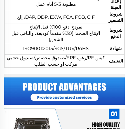
إعداد
مطلوبة 3-5 أيام عمل.
العينة
شروط
DAP, DDP, EXW, FCA, FOB, CIF، إلخ
التسعير
نموذج: دفع 100% قبل الإنتاج
شروط
الإنتاج الضخم: (30% مقدماً كوديعة، والباقي قبل
الدفع
الشحن)
شهادة
ISO9001:2015/SGS/TUV/RoHS
كيس PE/رغوة EPE/صندوق مخصص/صندوق خشبي
التغليف
مركب أو حسب الطلب