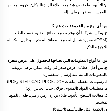
ج: التأنيود، طلاء بودرة، تلميع، طلاء الزنك/النيكل/الكروم، مجلفن
بالغمس الساخن، رملي، إلخ.
س: أي نوع من الخدمة تبحث عنها؟
ج: يمكن لشركتنا أن توفر تصنيع صفائح معدنية حسب الطلب
(OEM)، ومورد شامل لتصنيع الصفائح المعدنية، وحلول متكاملة
للأجهزة الذكية
س: ما أنواع المعلومات التي تحتاجها للحصول على عرض سعر؟
ج: من أجل إعطائك عرض سعر في وقت مبكر، يرجى تزويقنا
بالمعلومات التالية عند إرسال استفسارك.
1. رسومات مفصلة (ملفات STEP, CAD, PROE, DXF وPDF)
2. متطلبات المواد (ألمنيوم، فولاذ، حديد، نحاس، إلخ)
3. معالجة السطح (تأنيود، طلاء بودرة، رمي رملي، طلاء، تلميع،
تمشيط)
4. الكمية (لكل طلب/شهريًا/سنويًا)