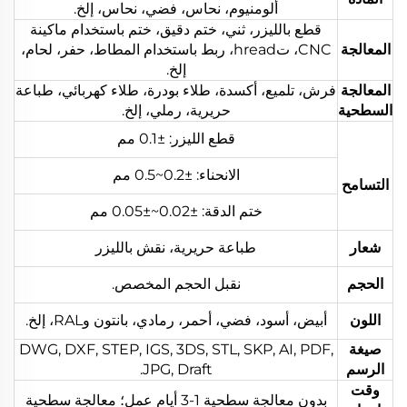
ألومنيوم، نحاس، فضي، نحاس، إلخ.
قطع بالليزر، ثني، ختم دقيق، ختم باستخدام ماكينة
المعالجة
CNC، تhread، ربط باستخدام المطاط، حفر، لحام،
إلخ.
المعالجة
فرش، تلميع، أكسدة، طلاء بودرة، طلاء كهربائي، طباعة
السطحية
حريرية، رملي، إلخ.
قطع الليزر: ±0.1 مم
الانحناء: ±0.2~0.5 مم
التسامح
ختم الدقة: ±0.02~±0.05 مم
شعار
طباعة حريرية، نقش بالليزر
الحجم
نقبل الحجم المخصص.
اللون
أبيض، أسود، فضي، أحمر، رمادي، بانتون وRAL، إلخ.
صيغة
DWG, DXF, STEP, IGS, 3DS, STL, SKP, AI, PDF,
الرسم
JPG, Draft.
وقت
بدون معالجة سطحية 1-3 أيام عمل؛ معالجة سطحية