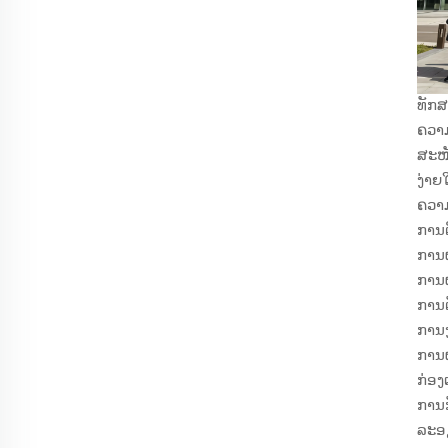
ທັກສ
ຄວາ
ສະໜັ
ງ່າຍ
ຄວາມ
ການຕ
ການຜ
ການຜ
ການຕ
ການງ
ການຜ
ກ່ອງເ
ການກ
ລະອຽ