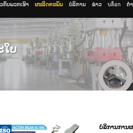
ຽວກັບພວກເຮົາ
ຜະລິດຕະພັນ
ບໍລິການ
ຂ່າວ
บล็อก
ກໍ
ະໃບ
ບໍລິການການ