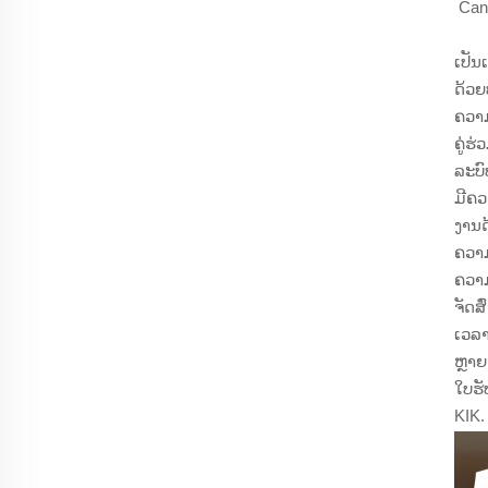
Can
ເປັນ
ດ້ວຍ
ຄວາມ
ຄູ່ຮ
ລະບົ
ມີຄວ
ງານດ
ຄວາມ
ຄວາມ
ຈັດສ
ເວລາ
ຫຼາຍ
ໃບຮ
KIK.