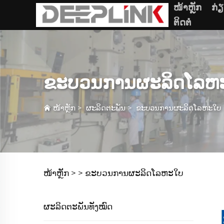
ໜ້າຫຼັກ
ກ່
ຕິດຕໍ່
ຂະບວນການຜະລິດໂລຫ
ໜ້າຫຼັກ
>
ຜະລິດຕະພັນ
>
ຂະບວນການຜະລິດໂລຫະໃບ
ໜ້າຫຼັກ >
>
ຂະບວນການຜະລິດໂລຫະໃບ
ຜະລິດຕະພັນທັງໝົດ