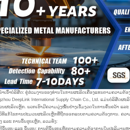
ຳເຂົ້າບໍລິສັດ: ຄູ່ຮ່ວມງານຂອງທ່ານໃນການຜະລິດເຄື່ອງແທນຕາມຄວາມຕ້
zhou DeepLink International Supply Chain Co., Ltd. ແມ່ນບໍລິສັດຜະລິດ
ນຜະລິດເຫຼັກ. ພວກເຮົາມີຄວາມມຸ່ງໝັ້ນຢ່າງເຂັ້ມງວດໃນການຄົ້ນຄວ້າ ແ
ວິທີແກ້ໄຂການປະມວນຜະລິດເຫຼັກທີ່ຖືກອອກແບບຕາມຄວາມຕ້ອງການ. ຄວາມ
ສູງ ແລະ ການຂຶ້ນຮູບເຫຼັກ, ລວມທັງ:
ີຂຶ້ນຮູບ ແລະ ຂຶ້ນຮູບ: ການຕີຂຶ້ນຮູບເຫຼັກຕາມຄວາມຕ້ອງການໃນປະລິມານຫຼາ