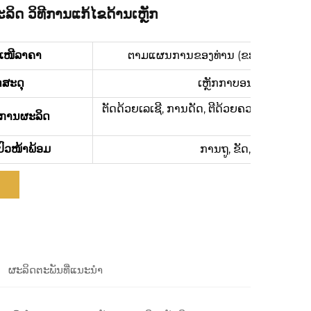
ລິດ ວິທີການແກ້ໄຂດ້ານເຫຼັກ
ະເໜີລາຄາ
ຕາມແຜນການຂອງທ່ານ (ຂະໜາດ, ວັດສະດຸ, 
ດສະດຸ
ເຫຼັກກາບອນ, SPCC, SGC
ຕັດດ້ວຍເລເຊີ, ການດັດ, ຕີດ້ວຍຄວາມແທ້ຈິງ, 
ການຜະລິດ
ປົວໜ້າພ້ອມ
ການຖູ, ຂັດ, Anodizing
ຜະລິດຕະພັນທີ່ແນະນຳ