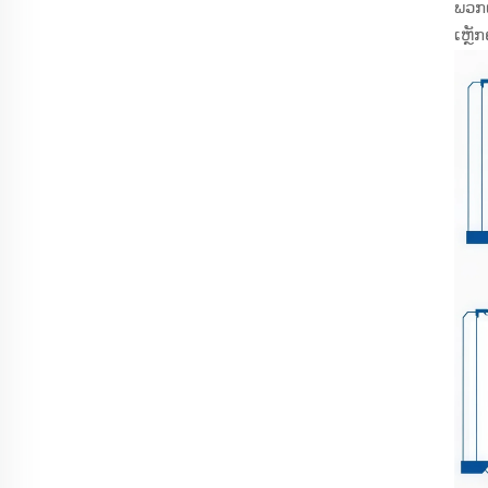
ພວກເ
ເຫຼັ