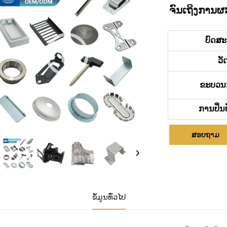
ຈົນເຖິງການຜະ
ບົດສ
ວັ
ຂະບວນ
ການປິ່ນ
ສອບຖາມ
ຂໍ້ມູນທົ່ວໄປ