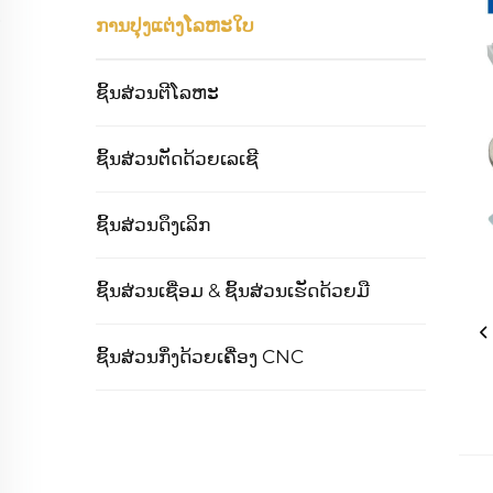
ການປຸງແຕ່ງໂລຫະໃບ
ຊິ້ນສ່ວນຕີໂລຫະ
ຊິ້ນສ່ວນຕັດດ້ວຍເລເຊີ
ຊິ້ນສ່ວນດຶງເລິກ
ຊິ້ນສ່ວນເຊື່ອມ & ຊິ້ນສ່ວນເຮັດດ້ວຍມື
ຊິ້ນສ່ວນກຶ່ງດ້ວຍເຄື່ອງ CNC