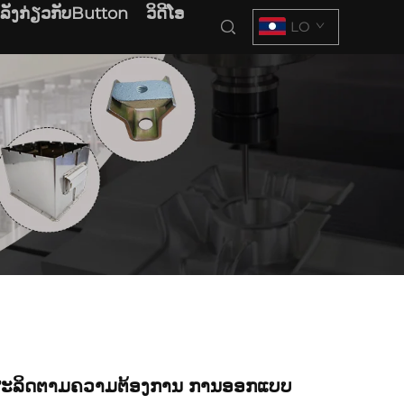
າລັງກ່ຽວກັບButton
ວິດີໂອ
LO
ຜະລິດຕາມຄວາມຕ້ອງການ ການອອກແບບ