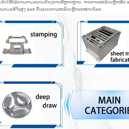
ຮົາໃຫ້ບໍລິການຕາມຄວາມຕ້ອງການທີ່ຫຼາກຫຼາຍ, ຈາກການຜະລິດເຫຼັກໜັກ
ກຄວາມແທ້ຈິງສູງ ແລະ ຕົ້ນແບບການຜະລິດເຫຼັກຂະໜາດນ້ອຍ.