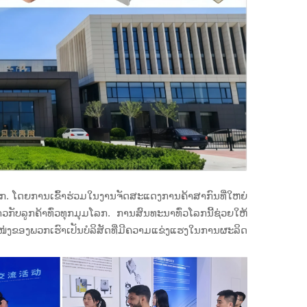
ວໂລກ. ໂດຍການເຂົ້າຮ່ວມໃນງານຈັດສະແດງການຄ້າສາກົນທີ່ໃຫຍ່
ັບລູກຄ້າທົ່ວທຸກມຸມໂລກ. ການສົນທະນາທົ່ວໂລກນີ້ຊ່ວຍໃຫ້
ງຂອງພວກເຮົາເປັນບໍລິສັດທີ່ມີຄວາມແຂ່ງແຮງໃນການຜະລິດ