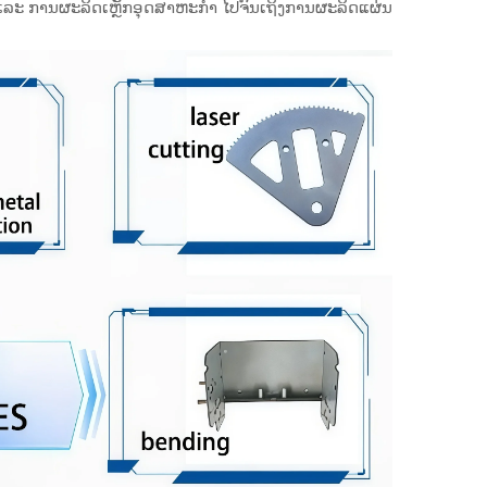
 ແລະ ການຜະລິດເຫຼັກອຸດສາຫະກຳ ໄປຈົນເຖິງການຜະລິດແຜ່ນ