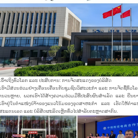
ຂົ້າເຖິງທົ່ວໂລກ ແລະ ປະສົບການ: ການຈັດສະແດງຂອງບໍລິສັດ
ຮົາມີສ່ວນຮ່ວມຢ່າງເຄື່ອນເຄື່ອນກັບຊຸມຊົນວິສະວະກຳ ແລະ ການຈັດຊື້ທົ່
ນວນຫຼາຍ, ພວກເຮົາໄດ້ສ້າງຄວາມຮ່ວມມືທີ່ປະສົບຜົນສຳເລັດ ແລະ ຍືນຍາວກ
ຮົາຢູ່ໃນຕຳແໜ່ງນຳ້້າຂອງແນວໂນ້ມຂອງອຸດສາຫະກຳ ແລະ ເຮັດໃຫ້ຕຳແໜ່
ກສະແຕນເລດ ແລະ ບໍລິສັດຜະລິດເຫຼັກທົ່ວໄປສຳລັບຕະຫຼາດສາກົນ.