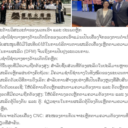
ະດ້ານວິສະວະກຳຂອງພວກເຮົາ ແລະ ປະເພດຫຼັກ
ມຊຳນິຊຳນາງທາງດ້ານເຕັກນິກຂອງພວກເຮົາແມ່ນເປັນເຄື່ອງຈັກຂອງ
ບສະໜູນທີ່ບໍ່ມີໃຜເທີຍບໍ່ໄດ້ໃນການບໍລິການການຜະລິດເຄື່ອງເຫຼັກຕາມຄ
ໃນການຜະລິດ (DFM) ຈົນເຖິງການປັບປຸງຂະບວນການ.
ຊຳນິຊຳນາງທາງດ້ານເຕັກນິກຫຼັກ:
ີຂຶ້ນຮູບທີ່ມີຄວາມຖືກຕ້ອງສູງ: ສຳລັບຊິ້ນສ່ວນທີ່ຕ້ອງຜະລິດໃນປະລິມານຫ
ະລິດເຫຼັກແຜ່ນຢ່າງຄົບຖ້ວນ: ມີຄວາມຊຳນິຊຳນາງໃນທັງໝົດຂອງຂະບວນການຂ
ະລິດດ້ວຍວິທີການດຶງເລິກ: ສຳລັບການສ້າງຮູບຮ່າງທີ່ເປັນເຄື່ອງຫຼວງທີ່ສັບສົນ ແລະ
ັດດ້ວຍເລເຊີ: ໃຫ້ບໍລິການຕັດເຫຼັກແຜ່ນຕາມຄວາມຕ້ອງການ ແລະ ຕັດເຫຼ
ອດທີ່ມີຄວາມຖືກຕ້ອງສູງ: ໃຫ້ບໍລິການງອດເຫຼັກຕາມຄວາມຕ້ອງການ ແລະ ງ
ະລິດຕູ້ປ້ອງກັນ ແລະ ຕູ້: ຊ່ຽວຊານໃນການຜະລິດຕູ້ປ້ອງກັນເຫຼັກຕາມຄວາ
ຫຼັກ.
ັດເຈາະດ້ວຍເຄື່ອງ CNC: ສະໜອງການກັດເຈາະເຫຼັກຕາມຄວາມຕ້ອງການທີ່
ດທີ່ສຳຄັນ.