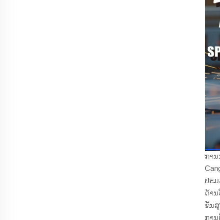
ການນ
Cang
ປະມວ
ດ້ານ
ຂັ້ນ
ການຕ