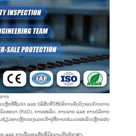
ອງການ
ເຫຼັກທີ່ຊັ້ນນຳ ແລະ ບໍລິສັດທີ່ໃຫ້ບໍລິການຄົບວົງຈອນດ້ານການ
ລະ ພັດທະນາ (R&D), ການຜະລິດ, ການຂາຍ ແລະ ການບໍລິການ
ຊ່ຽວຊານຫຼັກຂອງພວກເຮົາຢູ່ທີ່ການປະມວນຜະລິດເຫຼັກແຜ່ນ
ຍ ແລະ ການຂຶ້ນຮູບເຫຼັກທີ່ມີຄວາມຖືກຕ້ອງສູງ.