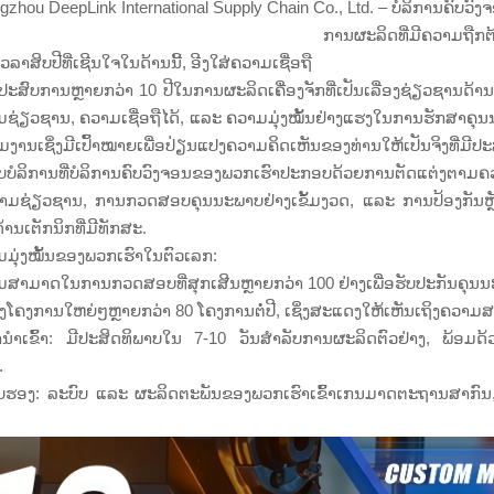
gzhou DeepLink International Supply Chain Co., Ltd. – ບໍລິການຄົບວ
ການຜະລິດທີ່ມີຄວາມຖືກຕ
ເວລາສິບປີທີ່ເຊີນໃຈໃນດ້ານນີ້, ອີງໃສ່ຄວາມເຊື່ອຖື
ປະສົບການຫຼາຍກວ່າ 10 ປີໃນການຜະລິດເຄື່ອງຈັກທີ່ເປັນເລື່ອງຊ່ຽວຊານດ້ານເ
ຊ່ຽວຊານ, ຄວາມເຊື່ອຖືໄດ້, ແລະ ຄວາມມຸ່ງໝັ້ນຢ່າງແຮງໃນການຮັກສາຄຸນນະພ
່ວມງານເຊິ່ງມີເປົ້າໝາຍເພື່ອປ່ຽນແປງຄວາມຄິດເຫັນຂອງທ່ານໃຫ້ເປັນຈິງທ
ບບໍລິການທີ່ບໍລິການຄົບວົງຈອນຂອງພວກເຮົາປະກອບດ້ວຍການຕັດແຕ່ງຕາ
າມຊ່ຽວຊານ, ການກວດສອບຄຸນນະພາບຢ່າງເຂັ້ມງວດ, ແລະ ການປ້ອງກັນຫຼັງຈ
້ານເຕັກນິກທີ່ມີທັກສະ.
ມຸ່ງໝັ້ນຂອງພວກເຮົາໃນຕົວເລກ:
ສາມາດໃນການກວດສອບທີ່ສຸກເສີນຫຼາຍກວ່າ 100 ຢ່າງເພື່ອຮັບປະກັນຄຸນນະພ
ົ່ງໂຄງການໃຫຍ່ໆຫຼາຍກວ່າ 80 ໂຄງການຕໍ່ປີ, ເຊິ່ງສະແດງໃຫ້ເຫັນເຖິງຄວ
ນຳເຂົ້າ: ມີປະສິດທິພາບໃນ 7-10 ວັນສຳລັບການຜະລິດຕົວຢ່າງ, ພ້ອມດ
.
ັບຮອງ: ລະບົບ ແລະ ຜະລິດຕະພັນຂອງພວກເຮົາເຂົ້າເກນມາດຕະຖານສາກົນ