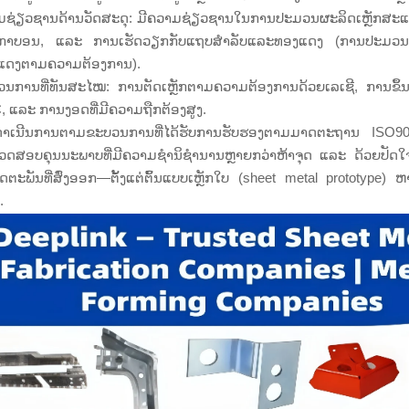
ມຊ່ຽວຊານດ້ານວັດສະດຸ: ມີຄວາມຊ່ຽວຊານໃນການປະມວນຜະລິດເຫຼັກສະແ
ັກກາບອນ, ແລະ ການເຮັດວຽກກັບແຖບສຳລັບແລະທອງແດງ (ການປະມວ
ແດງຕາມຄວາມຕ້ອງການ).
ນການທີ່ທັນສະໄໝ: ການຕັດເຫຼັກຕາມຄວາມຕ້ອງການດ້ວຍເລເຊີ, ການຂຶ້ນຮູ
 ແລະ ການງອດທີ່ມີຄວາມຖືກຕ້ອງສູງ.
າດຳເນີນການຕາມຂະບວນການທີ່ໄດ້ຮັບການຮັບຮອງຕາມມາດຕະຖານ ISO9
ວດສອບຄຸນນະພາບທີ່ມີຄວາມຊຳນິຊຳນານຫຼາຍກວ່າຫ້າຈຸດ ແລະ ດ້ວຍປັດໃຈດ້ານກ
ດຕະພັນທີ່ສົ່ງອອກ—ຕັ້ງແຕ່ຕົ້ນແບບເຫຼັກໃບ (sheet metal prototype)
.