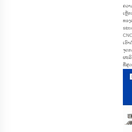
ຄວາ
ເຫຼ
ທອງ
ຂະບວ
CNC,
ເຮົ
ຈຸດກ
ຜະລິ
ທີ່ສຸດ