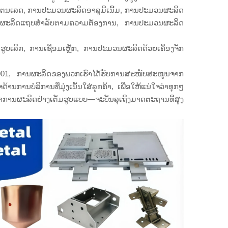
ຕນເລດ, ການປະມວນຜະລິດອາລູມີເນີ້ມ, ການປະມວນຜະລິດ
ນຜະລິດແຖບສຳລັບຕາມຄວາມຕ້ອງການ, ການປະມວນຜະລິດ
ບເລິກ, ການເຊື່ອມເຫຼັກ, ການປະມວນຜະລິດດ້ວຍເຄື່ອງຈັກ
001, ການຜະລິດຂອງພວກເຮົາໄດ້ຮັບການສະໜັບສະໜູນຈາກ
ານບໍລິການທີ່ມຸ່ງເນັ້ນໃສ່ລູກຄ້າ, ເພື່ອໃຫ້ແນ່ໃຈວ່າທຸກໆ
 ຫາການຜະລິດຢ່າງເຕັມຮູບແບບ—ຈະບັນລຸເຖິງມາດຕະຖານທີ່ສູງ