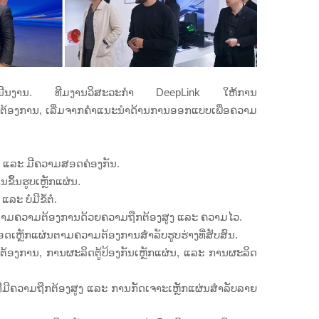
ການດຳເນີນງານ. ທີມງານວິສະວະກຳ DeepLink ໃຫ້ການ
ວາມຕ້ອງການ, ເລີ່ມຈາກຄຳແນະນຳດ້ານການອອກແບບເພື່ອຄວາມ
ຼາຍ ແລະ ມີຄວາມສອດຄ່ອງກັນ.
ຶ້ນຮູບເຫຼັກແຜ່ນ.
 ບໍ່ມີຂໍ້ຕໍ່.
ັກຕາມຄວາມຕ້ອງການດ້ວຍຄວາມຖືກຕ້ອງສູງ ແລະ ຄວາມໄວ.
ອດເຫຼັກແຜ່ນຕາມຄວາມຕ້ອງການສຳລັບຮູບຮ່າງທີ່ສັບສົນ.
ມຕ້ອງການ, ການຜະລິດຕູ້ປ້ອງກັນເຫຼັກແຜ່ນ, ແລະ ການຜະລິດ
ມີຄວາມຖືກຕ້ອງສູງ ແລະ ການກັດເຈາະເຫຼັກແຜ່ນສຳລັບລາຍ