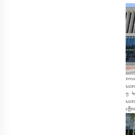
ການເ
ພວກເ
ໆ ຈຳ
ພວກເ
ເຫຼັ