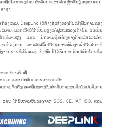
ົງຈອນທົ່ວໂລກຂອງທ່ານ ສຳລັບການຜະລິດເຫຼັກທີ່ຊ່ຽວຊານ ແລະ
້ອງສູງ
ຄື່ອງແທນ, DeepLink ໄດ້ສ້າງຊື່ເສີງຂອງຕົນເທິງພື້ນຖານຂອງ
າບ. ພວກເຮົາບໍ່ໄດ້ເປັນພຽງແຕ່ຜູ້ສະໜອງເທົ່ານັ້ນ, ແຕ່ເປັນ
ີ່ມີປະສິດທິພາບສູງ ແລະ ມີຄວາມຖືກຕ້ອງທາງດ້ານວິສະວະກຳ.
ມຄວາມຕ້ອງການ, ການສະໜັບສະໜູນຈາກທີມງານວິສະວະກຳທີ່
າກຂາຍທີ່ເຂັ້ມແຂງ, ທັງໝົດນີ້ໄດ້ຮັບການຮັບປະກັນໂດຍທີມ
າບຢ່າງເຕັມທີ່.
າມສາມາດ ແລະ ປະສົບການຂອງພວກເຮົາ.
້ວຍການຈັດຕັ້ງເວລາທີ່ເໝາະສົມສຳລັບການຜະລິດໃນປະລິມານ
, ແລະ ໄດ້ຮັບການຮັບຮອງຈາກ SGS, CE, IAF, ISO, ແລະ