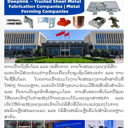
ການເຂົ້າເຖິງທົ່ວໂລກ ແລະ ປະສົບການ: ການຈັດສະແດງຂອງບໍລິສັດ
ພວກເຮົາມີສ່ວນຮ່ວມຢ່າງເຄື່ອນເຄື່ອນກັບຊຸມຊົນວິສະວະກຳ ແລະ ການ
ຈັດຊື້ທົ່ວໂລກ. ໂດຍການເຂົ້າຮ່ວມໃນງານຈັດສະແດງການຄ້າສາກົນທີ່
ໃຫຍ່ໆ ຈຳນວນຫຼາຍ, ພວກເຮົາໄດ້ສ້າງຄວາມຮ່ວມມືທີ່ປະສົບຜົນສຳເລັດ
ແລະ ຍືນຍາວກັບລູກຄ້າທົ່ວທຸກມຸມໂລກ. ການສົນທະນາທົ່ວໂລກນີ້ຊ່ວຍ
ໃຫ້ພວກເຮົາຢູ່ໃນຕຳແໜ່ງນຳ້້າຂອງແນວໂນ້ມຂອງອຸດສາຫະກຳ ແລະ
ເຮັດໃຫ້ຕຳແໜ່ງຂອງພວກເຮົາເປັນບໍລິສັດທີ່ມີຄວາມແຂ່ງແຮງໃນການ
ຜະລິດເຫຼັກສະແຕນເລດ ແລະ ບໍລິສັດຜະລິດເຫຼັກທົ່ວໄປສຳລັບຕະຫຼາດ
ສາກົນ.