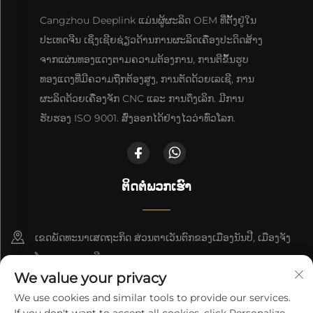
Cangzhou Deeplink ແມ່ນຜູ້ຜະລິດ OEM ທີ່ຕັ້ງຢູ່ໃນ
ປະເທດຈີນ ເຊິ່ງເຊີຍຊ່ຽວດ້ານການຜະລິດເຄື່ອງປະດິດສ້າງ
ຈາກແຜ່ນທອງແດງຕາມຄວາມຕ້ອງການ, ການຕີຂຶ້ນຮູບ
ທອງແດງທີ່ມີຄວາມຖືກຕ້ອງສູງ, ການຕັດດ້ວຍເລເຊີ, ການ
ຜະລິດດ້ວຍເຄື່ອງຈັກ CNC ແລະ ການດຶງເລິກ. ມີການ
ຮັບຮອງ ISO 9001. ສົ່ງອອກໄດ້ຢ່າງໄວວ່າທົ່ວໂລກ.
ຕິດຕໍ່ພວກເຮົາ
ເຂດພັດທະນາເສດຖະກິດ ສ່ວນຕາເວັນຕົກຂອງເມືອງນັນປີ, ເມືອງຈັງ
ໂຈວ, ແຂວງເຫຫີ
We value your privacy
+86-18617745678
We use cookies and similar tools to provide our services.