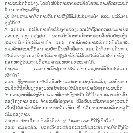
ການຜະລິດຕົວຢ່າງ, ໂດຍໃຫ້ບໍລິການການຜະລິດໂລຫະຕາມລັກສະນະທີ່
ຕ້ອງການຢ່າງແທ້ຈິງ.
Q: ທ່ານສາມາດຈັດການກັບການສັ່ງຊື້ທີ່ມີປະລິມານຕ່ຳ ແລະ ປະລິມານ
ສູງໄດ້ບໍ?
A: ແນ່ນອນ. ລະບົບການດຳເນີນງານຂອງພວກເຮົາຖືກອອກແບບມາເພື່ອ
ຄວາມຫຼາກຫຼາຍສູງສຸດ. ພວກເຮົາຈັດການກັບການຜະລິດຕົວຢ່າງເຫຼັກ
ປະເພດໃບທີ່ມີປະລິມານຕ່ຳ ແລະ ການພັດທະນາຜະລິດຕະພັນໂລຫະ
ຕາມລັກສະນະທີ່ຕ້ອງການຢ່າງມີປະສິດທິພາບ, ແລະ ຍັງຈັດການກັບການ
ຜະລິດຢ່າງຕໍ່ເນື່ອງໃນປະລິມານສູງສຳລັບບໍລິສັດຜະລິດໂລຫະທີ່ກຳລັງ
ຊອກຫາຄູ່ຮ່ວມງານທີ່ສາມາດຂະຫຍາຍຂະໜາດໄດ້.
ຄຳຖາມ: ເວລານຳເຂົ້າສູ່ການຜະລິດຈຳນວນຫຼາຍທີ່ປົກກະຕິແມ່ນ
ເທົ່າໃດ?
ຕອບ: ຫຼັງຈາກການຜະລິດຕົວຢ່າງແລະການອະນຸມັດແລ້ວ, ລະບົບການ
ຜະລິດທີ່ຖືກປັບປຸງຂອງພວກເຮົາຊ່ວຍໃຫ້ມີເວລານຳເຂົ້າສູ່ການຜະລິດ
ຈຳນວນຫຼາຍທີ່ແຂ່ງຂັນ. ເວລາທີ່ເຈາະຈົງຈະຖືກໃຫ້ອີງຕາມຄວາມສັບສົນ
ຂອງໂຄງການ ແລະ ຈຳນວນທີ່ຕ້ອງການ, ເພື່ອຮັບປະກັນການວາງແຜນທີ່
ເຊື່ອຖືໄດ້ສຳລັບບໍລິການການຜະລິດເຫຼັກ ຫຼື ບໍລິການການຜະລິດອາລູມີ
ເນີ້ມຂອງທ່ານ.
ຄຳຖາມ: ທ່ານມີການຈັດສົ່ງຕົວຢ່າງບໍ່? ແລະ ເວລາທີ່ໃຊ້ເທົ່າໃດ?
ຕອບ: ແມ່ນແລ້ວ, ພວກເຮົາສະເໜີແລະສະໜັບສະໜູນການຈັດສົ່ງຕົວ