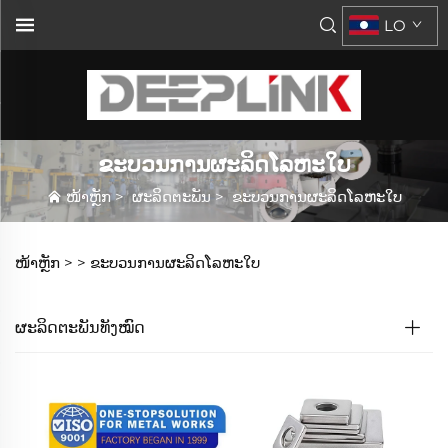
LO
ຂະບວນການຜະລິດໂລຫະໃບ
ໜ້າຫຼັກ
>
ຜະລິດຕະພັນ
>
ຂະບວນການຜະລິດໂລຫະໃບ
ໜ້າຫຼັກ >
>
ຂະບວນການຜະລິດໂລຫະໃບ
ຜະລິດຕະພັນທັງໝົດ