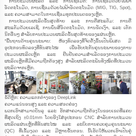
ການປະມວນຜະລິດ ແລະ ການເຊື່ອມຕໍ່: ການເຊື່ອມດ້ວຍໄຟຟ້າ
ອັດຕະໂນມັດ, ການເຊື່ອມດ້ວຍໄຟຟ້າອັດຕະໂນມັດ (MIG, TIG, Spot),
ແລະ ຄວາມສາມາດໃນການເຊື່ອມທຸກປະເພດຂອງເຫຼັກ.
ການປະມວນຜະລິດຂັ້ນສຸດທ້າຍ ແລະ ການຕີ່ສະແຕັມ: ການຕີ່
ສະແຕັມດ້ວຍເລເຊີ, ການພົ່ນສີອັດຕະໂນມັດ, ການຂັດເງົາ, ແລະ ເຕັກ
ນິກອື່ນໆ ສຳລັບການປະມວນຜະລິດຂັ້ນສຸດທ້າຍຂອງແຜ່ນເຫຼັກ.
*ພື້ນຖານດ້ານຄຸນນະພາບ: ຫ້ອງທົດລອງທີ່ຈັດຕັ້ງຂຶ້ນເປັນພິເສດ ມີ
ອຸປະກອນທົດລອງທີ່ທັນສະໄໝ ເພື່ອຮັບປະກັນຄຸນນະພາບຂອງການ
ປະມວນຜະລິດເຫຼັກ ແລະ ຢືນຢັນຄວາມສຳເລັດຂອງການປະມວນ
ຜະລິດເຫຼັກທີ່ມີຄວາມຖືກຕ້ອງສູງ ສຳລັບຜະລິດຕະພັນທັງໝົດທີ່ປະມວນ
ຜະລິດຈາກເຫຼັກ.
ຂໍ້ດີຫຼັກ: ຄວາມແຕກຕ່າງຂອງ DeepLink
ຄວາມແນ່ນອນສູງ ແລະ ຄວາມສອດຄ່ອງ
ພວກເຮົາສາມາດບັນລຸ ແລະ ຮັກສາຄວາມຖືກຕ້ອງໃນຂອບເຂດທີ່ແຄບ
ທີ່ສຸດເຖິງ ±0.01mm ໂດຍອີງໃສ່ອຸປະກອນ CNC ສຳລັບການປະມວນ
ຜະລິດແຜ່ນເຫຼັກທີ່ທັນສະໄໝ ແລະ ລະບົບການຄວບຄຸມຄຸນນະພາບ
(QC) ທີ່ເຂັ້ມງວດ ແລະ ມີຫຼາຍຂັ້ນຕອນ. ນີ້ເຮັດໃຫ້ພວກເຮົາເປັນຄູ່