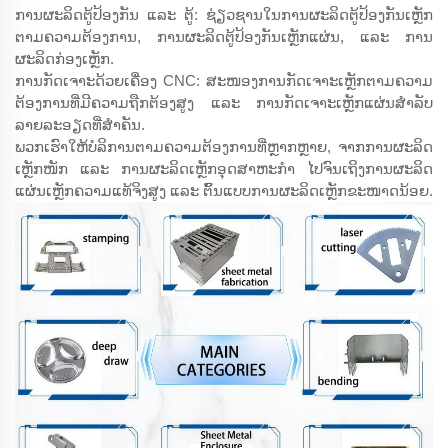
ການຜະລິດຕູ້ປ້ອງກັນ ແລະ ຕູ້: ຊ່ຽວຊານໃນການຜະລິດຕູ້ປ້ອງກັນເຫຼັກ
ຕາມຄວາມຕ້ອງການ, ການຜະລິດຕູ້ປ້ອງກັນເຫຼັກແຜ່ນ, ແລະ ການ
ຜະລິດກ່ອງເຫຼັກ.
ການກັດເຈາະດ້ວຍເຄື່ອງ CNC: ສະໜອງການກັດເຈາະເຫຼັກຕາມຄວາມ
ຕ້ອງການທີ່ມີຄວາມຖືກຕ້ອງສູງ ແລະ ການກັດເຈາະເຫຼັກແຜ່ນສຳລັບ
ລາຍລະອຽດທີ່ສຳຄັນ.
ພວກເຮົາໃຫ້ບໍລິການຕາມຄວາມຕ້ອງການທີ່ຫຼາກຫຼາຍ, ຈາກການຜະລິດ
ເຫຼັກໜັກ ແລະ ການຜະລິດເຫຼັກອຸດສາຫະກຳ ໄປຈົນເຖິງການຜະລິດ
ແຜ່ນເຫຼັກຄວາມແທ້ຈິງສູງ ແລະ ຕົ້ນແບບການຜະລິດເຫຼັກຂະໜາດນ້ອຍ.