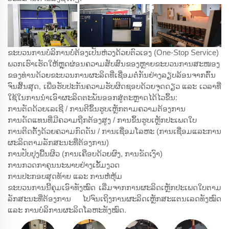
ຂະບວນການບໍລິການບໍ່ຕ້ອງເປັນຫ່ວງດ້ວຍຕົວເອງ (One-Stop Service)
ພວກເຮົາເຮັດໃຫ້ຫຼຸດຜ່ອນຄວາມສັບສົນຂອງຫຼາຍຂະບວນການສະໜອງ
ຂອງທ່ານດ້ວຍຂະບວນການຜະລິດທີ່ເຊື່ອມຕໍ່ກັນຢ່າງລຽບລ້ອນຈາກຕົ້ນ
ຈົນສິ້ນສຸດ, ເພື່ອຮັບປະກັນຄວາມຮັບຜິດຊອບດ້ວຍຈຸດດຽວ ແລະ ເວລາທີ່
ໃຊ້ໃນການນຳເອົາຜະລິດຕະພັນອອກສູ່ຕະຫຼາດໄດ້ໄວຂຶ້ນ:
ການຕັດດ້ວຍເລເຊີ / ການຕີຂຶ້ນຮູບເຫຼັກຕາມຄວາມຕ້ອງການ
ການດັດແທນທີ່ມີຄວາມຖືກຕ້ອງສູງ / ການຂຶ້ນຮູບເຫຼັກປະເພດໃບ
ການຕິດຕັ້ງດ້ວຍຄວາມກົດດັນ / ການເຊື່ອມໂລຫະ (ການເຊື່ອມແລະການ
ຜະລິດຕາມລັກສະນະທີ່ຕ້ອງການ)
ການປັບປຸງພື້ນຜິວ (ການເຄືອບດ້ວຍຜົງ, ການຂັດເງົາ)
ການກວດກາຄຸນນະພາບຢ່າງເຂັ້ມງວດ
ການປະກອບສຸດທ້າຍ ແລະ ການຫໍ່ຫຸ້ມ
ຂະບວນການນີ້ຄຸມເອົາທັງໝົດ ເລີ່ມຈາກການຜະລິດເຫຼັກປະເພດໃບຕາມ
ລັກສະນະທີ່ຕ້ອງການ ໄປຈົນເຖິງການຜະລິດເຫຼັກສະແຕນເລດທັງໝົດ
ແລະ ການບໍລິການຜະລິດໂລຫະທັງໝົດ.