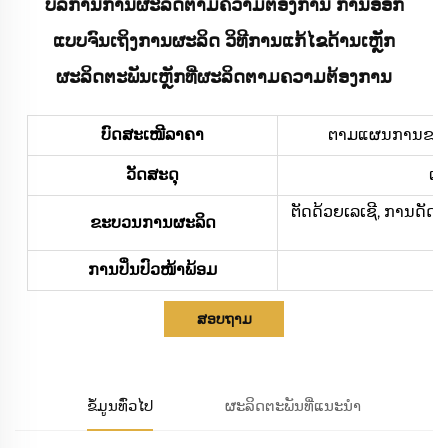
ບໍລິການການຜະລິດຕາມຄວາມຕ້ອງການ ການອອກ
ແບບຈົນເຖິງການຜະລິດ ວິທີການແກ້ໄຂດ້ານເຫຼັກ
ຜະລິດຕະພັນເຫຼັກທີ່ຜະລິດຕາມຄວາມຕ້ອງການ
ບົດສະເໜີລາຄາ
ຕາມແຜນການຂອງທ່າ
ວັດສະດຸ
ເຫ
ຕັດດ້ວຍເລເຊີ, ການດັດ
ຂະບວນການຜະລິດ
ການປິ່ນປົວໜ້າພ້ອມ
ກາ
ສອບຖາມ
ຂໍ້ມູນທົ່ວໄປ
ຜະລິດຕະພັນທີ່ແນະນຳ