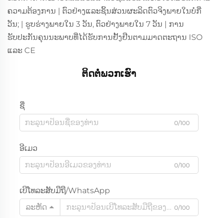
ຄວາມຕ້ອງການ | ຕົວຢ່າງແລະຊິ້ນສ່ວນຜະລິດຕົວຈິງພາຍໃນບໍ່ກີ່
ວັນ; | ຮູບຮ່າງພາຍໃນ 3 ວັນ, ຕົວຢ່າງພາຍໃນ 7 ວັນ | ການ
ຮັບປະກັນຄຸນນະພາບທີ່ໄດ້ຮັບການຢັ້ງຢືນຕາມມາດຕະຖານ ISO
ແລະ CE
ຕິດຕໍ່ພວກເຮົາ
ຊື່
0/100
ອີເມວ
0/100
ເບີໂທລະສັບມືຖື/WhatsApp
ລະຫັດ
0/100