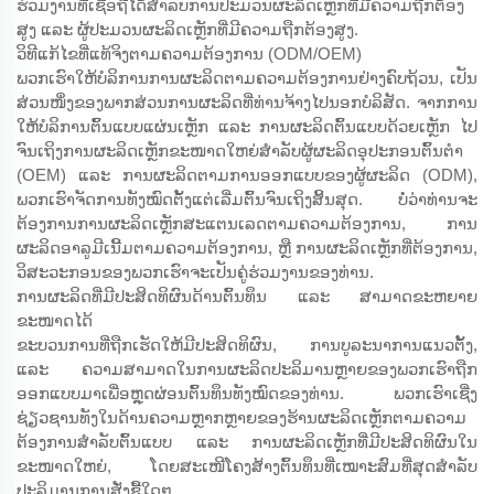
ຮ່ວມງານທີ່ເຊື່ອຖືໄດ້ສຳລັບການປະມວນຜະລິດເຫຼັກທີ່ມີຄວາມຖືກຕ້ອງ
ສູງ ແລະ ຜູ້ປະມວນຜະລິດເຫຼັກທີ່ມີຄວາມຖືກຕ້ອງສູງ.
ວິທີແກ້ໄຂທີ່ແທ້ຈິງຕາມຄວາມຕ້ອງການ (ODM/OEM)
ພວກເຮົາໃຫ້ບໍລິການການຜະລິດຕາມຄວາມຕ້ອງການຢ່າງຄົບຖ້ວນ, ເປັນ
ສ່ວນໜຶ່ງຂອງພາກສ່ວນການຜະລິດທີ່ທ່ານຈ້າງໄປນອກບໍລິສັດ. ຈາກການ
ໃຫ້ບໍລິການຕົ້ນແບບແຜ່ນເຫຼັກ ແລະ ການຜະລິດຕົ້ນແບບດ້ວຍເຫຼັກ ໄປ
ຈົນເຖິງການຜະລິດເຫຼັກຂະໜາດໃຫຍ່ສຳລັບຜູ້ຜະລິດອຸປະກອນຕົ້ນຕຳ
(OEM) ແລະ ການຜະລິດຕາມການອອກແບບຂອງຜູ້ຜະລິດ (ODM),
ພວກເຮົາຈັດການທັງໝົດຕັ້ງແຕ່ເລີ່ມຕົ້ນຈົນເຖິງສິ້ນສຸດ. ບໍ່ວ່າທ່ານຈະ
ຕ້ອງການການຜະລິດເຫຼັກສະແຕນເລດຕາມຄວາມຕ້ອງການ, ການ
ຜະລິດອາລູມີເນີ້ມຕາມຄວາມຕ້ອງການ, ຫຼື ການຜະລິດເຫຼັກທີ່ຕ້ອງການ,
ວິສະວະກອນຂອງພວກເຮົາຈະເປັນຄູ່ຮ່ວມງານຂອງທ່ານ.
ການຜະລິດທີ່ມີປະສິດທິຜົນດ້ານຕົ້ນທຶນ ແລະ ສາມາດຂະຫຍາຍ
ຂະໜາດໄດ້
ຂະບວນການທີ່ຖືກເຮັດໃຫ້ມີປະສິດທິຜົນ, ການບູລະນາການແນວຕັ້ງ,
ແລະ ຄວາມສາມາດໃນການຜະລິດປະລິມານຫຼາຍຂອງພວກເຮົາຖືກ
ອອກແບບມາເພື່ອຫຼຸດຜ່ອນຕົ້ນທຶນທັງໝົດຂອງທ່ານ. ພວກເຮົາເຊີ່ງ
ຊ່ຽວຊານທັງໃນດ້ານຄວາມຫຼາກຫຼາຍຂອງຮ້ານຜະລິດເຫຼັກຕາມຄວາມ
ຕ້ອງການສຳລັບຕົ້ນແບບ ແລະ ການຜະລິດເຫຼັກທີ່ມີປະສິດທິຜົນໃນ
ຂະໜາດໃຫຍ່, ໂດຍສະເໜີໂຄງສ້າງຕົ້ນທຶນທີ່ເໝາະສົມທີ່ສຸດສຳລັບ
ປະລິມານການສັ່ງຊື້ໃດໆ.