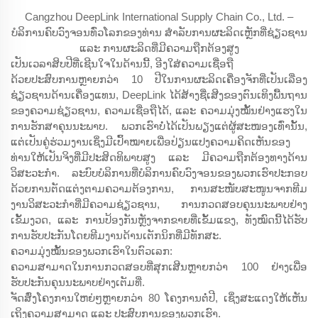
Cangzhou DeepLink International Supply Chain Co., Ltd. –
ບໍລິການຄົບວົງຈອນທົ່ວໂລກຂອງທ່ານ ສຳລັບການຜະລິດເຫຼັກທີ່ຊ່ຽວຊານ
ແລະ ການຜະລິດທີ່ມີຄວາມຖືກຕ້ອງສູງ
ເປັນເວລາສິບປີທີ່ເຊີນໃຈໃນດ້ານນີ້, ອີງໃສ່ຄວາມເຊື່ອຖື
ດ້ວຍປະສົບການຫຼາຍກວ່າ 10 ປີໃນການຜະລິດເຄື່ອງຈັກທີ່ເປັນເລື່ອງ
ຊ່ຽວຊານດ້ານເຄື່ອງແທນ, DeepLink ໄດ້ສ້າງຊື່ເສີງຂອງຕົນເທິງພື້ນຖານ
ຂອງຄວາມຊ່ຽວຊານ, ຄວາມເຊື່ອຖືໄດ້, ແລະ ຄວາມມຸ່ງໝັ້ນຢ່າງແຮງໃນ
ການຮັກສາຄຸນນະພາບ. ພວກເຮົາບໍ່ໄດ້ເປັນພຽງແຕ່ຜູ້ສະໜອງເທົ່ານັ້ນ,
ແຕ່ເປັນຄູ່ຮ່ວມງານເຊິ່ງມີເປົ້າໝາຍເພື່ອປ່ຽນແປງຄວາມຄິດເຫັນຂອງ
ທ່ານໃຫ້ເປັນຈິງທີ່ມີປະສິດທິພາບສູງ ແລະ ມີຄວາມຖືກຕ້ອງທາງດ້ານ
ວິສະວະກຳ. ລະບົບບໍລິການທີ່ບໍລິການຄົບວົງຈອນຂອງພວກເຮົາປະກອບ
ດ້ວຍການຕັດແຕ່ງຕາມຄວາມຕ້ອງການ, ການສະໜັບສະໜູນຈາກທີມ
ງານວິສະວະກຳທີ່ມີຄວາມຊ່ຽວຊານ, ການກວດສອບຄຸນນະພາບຢ່າງ
ເຂັ້ມງວດ, ແລະ ການປ້ອງກັນຫຼັງຈາກຂາຍທີ່ເຂັ້ມແຂງ, ທັງໝົດນີ້ໄດ້ຮັບ
ການຮັບປະກັນໂດຍທີມງານດ້ານເຕັກນິກທີ່ມີທັກສະ.
ຄວາມມຸ່ງໝັ້ນຂອງພວກເຮົາໃນຕົວເລກ:
ຄວາມສາມາດໃນການກວດສອບທີ່ສຸກເສີນຫຼາຍກວ່າ 100 ຢ່າງເພື່ອ
ຮັບປະກັນຄຸນນະພາບຢ່າງເຕັມທີ່.
ຈັດສົ່ງໂຄງການໃຫຍ່ໆຫຼາຍກວ່າ 80 ໂຄງການຕໍ່ປີ, ເຊິ່ງສະແດງໃຫ້ເຫັນ
ເຖິງຄວາມສາມາດ ແລະ ປະສົບການຂອງພວກເຮົາ.