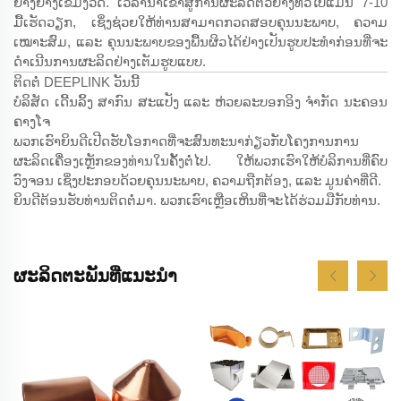
ຢ່າງຢ່າງເຂີ້ມງວດ. ເວລານຳເຂົ້າສູ່ການຜະລິດຕົວຢ່າງທົ່ວໄປແມ່ນ 7-10
ມື້ເຮັດວຽກ, ເຊິ່ງຊ່ວຍໃຫ້ທ່ານສາມາດກວດສອບຄຸນນະພາບ, ຄວາມ
ເໝາະສົມ, ແລະ ຄຸນນະພາບຂອງພື້ນຜິວໄດ້ຢ່າງເປັນຮູບປະທຳກ່ອນທີ່ຈະ
ດຳເນີນການຜະລິດຢ່າງເຕັມຮູບແບບ.
ຕິດຕໍ່ DEEPLINK ວັນນີ້
ບໍລິສັດ ເດີ້ນລິ້ງ ສາກົນ ສະແປັງ ແລະ ຫ່ວຍລະບອກອິງ ຈຳກັດ ນະຄອນ
ຄາງໂຈ
ພວກເຮົາຍິນດີເປີດຮັບໂອກາດທີ່ຈະສົນທະນາກ່ຽວກັບໂຄງການການ
ຜະລິດເຄື່ອງເຫຼັກຂອງທ່ານໃນຄັ້ງຕໍ່ໄປ. ໃຫ້ພວກເຮົາໃຫ້ບໍລິການທີ່ຄົບ
ວົງຈອນ ເຊິ່ງປະກອບດ້ວຍຄຸນນະພາບ, ຄວາມຖືກຕ້ອງ, ແລະ ມູນຄ່າທີ່ດີ.
ຍິນດີຕ້ອນຮັບທ່ານຕິດຕໍ່ມາ. ພວກເຮົາເຫຼືອເຫິນທີ່ຈະໄດ້ຮ່ວມມືກັບທ່ານ.
ຜະລິດຕະພັນທີ່ແນະນຳ