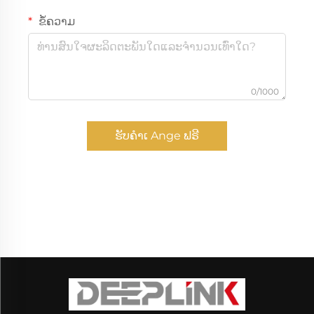
ຂໍ້ຄວາມ
0/1000
ຮັບຄຳເ Ange ຟຣີ