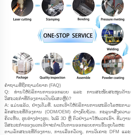
ຄຳຖາມທີ່ຖືກຖາມບໍ່ຍາກ (FAQ)
Q: ທ່ານໃຫ້ບໍລິການການອອກແບບ ແລະ ການສະໜັບສະໜູນດ້ານ
ວິສະວະກຳທີ່ຕ້ອງການເປັນພິເສດຫຼືບໍ?
A: ແມ່ນແລ້ວ, ຢ່າງເຕັມທີ່. ພວກເຮົາໃຫ້ບໍລິການການຜະລິດໂລຫະຕາມ
ລັກສະນະທີ່ຕ້ອງການ (ODM/OEM) ຢ່າງຄົບຖ້ວນ. ກະລຸນາສົ່ງຄວາມ
ຄິດເຫັນ, ຮູບຮ່າງຮ່າງຮູບ, ໄຟລ໌ 3D ຫຼື ຕົວຢ່າງມາໃຫ້ພວກເຮົາ. ທີມງານ
ວິສະວະກຳຂອງພວກເຮົາຈະດຳເນີນການອອກແບບການຂຶ້ນຮູບໂລຫະ
ຕາມລັກສະນະທີ່ຕ້ອງການ, ການເລືອກວັດຖຸ, ການວິເຄາະ DFM ແລະ