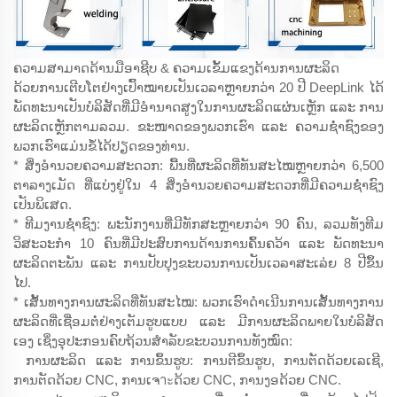
ຄວາມສາມາດດ້ານມືອາຊີບ & ຄວາມເຂັ້ມແຂງດ້ານການຜະລິດ
ດ້ວຍການເຕີບໂຕຢ່າງເປົ້າໝາຍເປັນເວລາຫຼາຍກວ່າ 20 ປີ DeepLink ໄດ້
ພັດທະນາເປັນບໍລິສັດທີ່ມີອຳນາດສູງໃນການຜະລິດແຜ່ນເຫຼັກ ແລະ ການ
ຜະລິດເຫຼັກຕາມລວມ. ຂະໜາດຂອງພວກເຮົາ ແລະ ຄວາມຊ່ຳຊົງຂອງ
ພວກເຮົາແມ່ນຂໍ້ໄດ້ປຽດຂອງທ່ານ.
* ສິ່ງອຳນວຍຄວາມສະດວກ: ພື້ນທີ່ຜະລິດທີ່ທັນສະໄໝຫຼາຍກວ່າ 6,500
ຕາລາງເມັດ ທີ່ແບ່ງຢູ່ໃນ 4 ສິ່ງອຳນວຍຄວາມສະດວກທີ່ມີຄວາມຊ່ຳຊົງ
ເປັນພິເສດ.
* ທີມງານຊ່ຳຊົງ: ພະນັກງານທີ່ມີທັກສະຫຼາຍກວ່າ 90 ຄົນ, ລວມທັງທີມ
ວິສະວະກຳ 10 ຄົນທີ່ມີປະສົບການດ້ານການຄົ້ນຄວ້າ ແລະ ພັດທະນາ
ຜະລິດຕະພັນ ແລະ ການປັບປຸງຂະບວນການເປັນເວລາສະເລ່ຍ 8 ປີຂຶ້ນ
ໄປ.
* ເສັ້ນທາງການຜະລິດທີ່ທັນສະໄໝ: ພວກເຮົາດຳເນີນການເສັ້ນທາງການ
ຜະລິດທີ່ເຊື່ອມຕໍ່ຢ່າງເຕັມຮູບແບບ ແລະ ມີການຜະລິດພາຍໃນບໍລິສັດ
ເອງ ເຊິ່ງອຸປະກອນຄົບຖ້ວນສຳລັບຂະບວນການທັງໝົດ:
ການຜະລິດ ແລະ ການຂຶ້ນຮູບ: ການຕີຂຶ້ນຮູບ, ການຕັດດ້ວຍເລເຊີ,
ການຕັດດ້ວຍ CNC, ການເຈาะດ້ວຍ CNC, ການງອດ້ວຍ CNC.