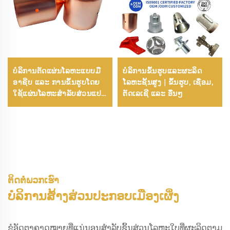
ບໍລິການຕັດແຜ່ນໂລຫະແບບມື
ບໍລິການຂຶ້ນຮູບແລະຜະລິດ
ອາຊີບ ແລະ ການຂຶ້ນຮູບໂດຍ
ໂລຫະຊັ້ນສູງ | ຂຶ້ນຮູບ, ເຊື່ອມ,
ໃຊ້ແຜ່ນໂລຫະສໍາລັບສ່ວນແປດັ້
ຕັດເລເຊີ ແລະ ອື່ນໆ
ງສະເພາະຕາມຄວາມຕ້ອງການ
ຕິດຕໍ່ພວກເຮົາ
ບໍລິການສ້າງສ່ວນປະກອບເມືອງເຜິ່ງ
ຂໍອັດຕາຄາດໝາຍທີ່ແນ່ນອນສຳລັບຊິ້ນສ່ວນໂລຫະໃບທີ່ຜະລິດຕາມ