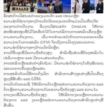
ທັກສະດ້ານວິສະວະກຳຂອງພວກເຮົາ ແລະ ປະເພດຫຼັກ
ຄວາມຊຳນິຊຳນາງທາງດ້ານເຕັກນິກຂອງພວກເຮົາແມ່ນເປັນເຄື່ອງຈັກ
ຂອງການດຳເນີນງານ. ທີມງານວິສະວະກຳ DeepLink ໃຫ້ການ
ສະໜັບສະໜູນທີ່ບໍ່ມີໃຜເທີຍບໍ່ໄດ້ໃນການບໍລິການການຜະລິດເຄື່ອງເຫຼັກ
ຕາມຄວາມຕ້ອງການ, ເລີ່ມຈາກຄຳແນະນຳດ້ານການອອກແບບເພື່ອ
ຄວາມງ່າຍໃນການຜະລິດ (DFM) ຈົນເຖິງການປັບປຸງຂະບວນການ.
ຄວາມຊຳນິຊຳນາງທາງດ້ານເຕັກນິກຫຼັກ:
ການຕີຂຶ້ນຮູບທີ່ມີຄວາມຖືກຕ້ອງສູງ: ສຳລັບຊິ້ນສ່ວນທີ່ຕ້ອງຜະລິດໃນ
ປະລິມານຫຼາຍ ແລະ ມີຄວາມສອດຄ່ອງກັນ.
ການຜະລິດເຫຼັກແຜ່ນຢ່າງຄົບຖ້ວນ: ມີຄວາມຊຳນິຊຳນາງໃນທັງໝົດຂອງ
ຂະບວນການຂຶ້ນຮູບເຫຼັກແຜ່ນ.
ການຜະລິດດ້ວຍວິທີການດຶງເລິກ: ສຳລັບການສ້າງຮູບຮ່າງທີ່ເປັນເຄື່ອງ
ຫຼວງທີ່ສັບສົນ ແລະ ບໍ່ມີຂໍ້ຕໍ່.
ການຕັດດ້ວຍເລເຊີ: ໃຫ້ບໍລິການຕັດເຫຼັກແຜ່ນຕາມຄວາມຕ້ອງການ ແລະ
ຕັດເຫຼັກຕາມຄວາມຕ້ອງການດ້ວຍຄວາມຖືກຕ້ອງສູງ ແລະ ຄວາມໄວ.
ການງອດທີ່ມີຄວາມຖືກຕ້ອງສູງ: ໃຫ້ບໍລິການງອດເຫຼັກຕາມຄວາມ
ຕ້ອງການ ແລະ ງອດເຫຼັກແຜ່ນຕາມຄວາມຕ້ອງການສຳລັບຮູບຮ່າງທີ່
ສັບສົນ.