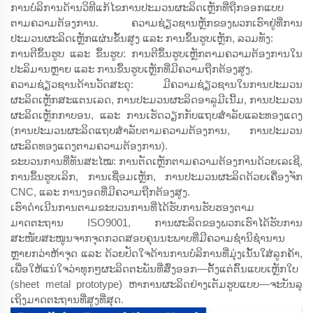
ການບໍລິການດ້ານວິທີແກ້ໄຂການປະມວນຜະລິດເຫຼັກທີ່ຖືກອອກແບບ
ຕາມຄວາມຕ້ອງການ. ຄວາມຊ່ຽວຊານຫຼັກຂອງພວກເຮົາຢູ່ທີ່ການ
ປະມວນຜະລິດເຫຼັກແຜ່ນຂັ້ນສູງ ແລະ ການຂຶ້ນຮູບເຫຼັກ, ລວມທັງ:
ການຕີຂຶ້ນຮູບ ແລະ ຂຶ້ນຮູບ: ການຕີຂຶ້ນຮູບເຫຼັກຕາມຄວາມຕ້ອງການໃນ
ປະລິມານຫຼາຍ ແລະ ການຂຶ້ນຮູບເຫຼັກທີ່ມີຄວາມຖືກຕ້ອງສູງ.
ຄວາມຊ່ຽວຊານດ້ານວັດສະດຸ: ມີຄວາມຊ່ຽວຊານໃນການປະມວນ
ຜະລິດເຫຼັກສະແຕນເລດ, ການປະມວນຜະລິດອາລູມີເນີ້ມ, ການປະມວນ
ຜະລິດເຫຼັກກາບອນ, ແລະ ການເຮັດວຽກກັບແຖບສຳລັບແລະທອງແດງ
(ການປະມວນຜະລິດແຖບສຳລັບຕາມຄວາມຕ້ອງການ, ການປະມວນ
ຜະລິດທອງແດງຕາມຄວາມຕ້ອງການ).
ຂະບວນການທີ່ທັນສະໄໝ: ການຕັດເຫຼັກຕາມຄວາມຕ້ອງການດ້ວຍເລເຊີ,
ການຂຶ້ນຮູບເລິກ, ການເຊື່ອມເຫຼັກ, ການປະມວນຜະລິດດ້ວຍເຄື່ອງຈັກ
CNC, ແລະ ການງອດທີ່ມີຄວາມຖືກຕ້ອງສູງ.
ເຮົາດຳເນີນການຕາມຂະບວນການທີ່ໄດ້ຮັບການຮັບຮອງຕາມ
ມາດຕະຖານ ISO9001, ການຜະລິດຂອງພວກເຮົາໄດ້ຮັບການ
ສະໜັບສະໜູນຈາກຈຸດກວດສອບຄຸນນະພາບທີ່ມີຄວາມຊຳນິຊຳນານ
ຫຼາຍກວ່າຫ້າຈຸດ ແລະ ດ້ວຍປັດໃຈດ້ານການບໍລິການທີ່ມຸ່ງເນັ້ນໃສ່ລູກຄ້າ,
ເພື່ອໃຫ້ແນ່ໃຈວ່າທຸກໆຜະລິດຕະພັນທີ່ສົ່ງອອກ—ຕັ້ງແຕ່ຕົ້ນແບບເຫຼັກໃບ
(sheet metal prototype) ຫາການຜະລິດຢ່າງເຕັມຮູບແບບ—ຈະບັນລຸ
ເຖິງມາດຕະຖານທີ່ສູງທີ່ສຸດ.