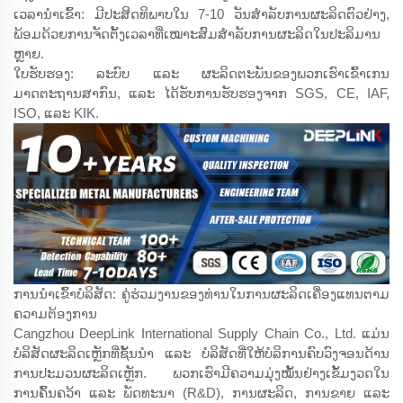
ເວລານຳເຂົ້າ: ມີປະສິດທິພາບໃນ 7-10 ວັນສຳລັບການຜະລິດຕົວຢ່າງ,
ພ້ອມດ້ວຍການຈັດຕັ້ງເວລາທີ່ເໝາະສົມສຳລັບການຜະລິດໃນປະລິມານ
ຫຼາຍ.
ໃບຮັບຮອງ: ລະບົບ ແລະ ຜະລິດຕະພັນຂອງພວກເຮົາເຂົ້າເກນ
ມາດຕະຖານສາກົນ, ແລະ ໄດ້ຮັບການຮັບຮອງຈາກ SGS, CE, IAF,
ISO, ແລະ KIK.
ການນຳເຂົ້າບໍລິສັດ: ຄູ່ຮ່ວມງານຂອງທ່ານໃນການຜະລິດເຄື່ອງແທນຕາມ
ຄວາມຕ້ອງການ
Cangzhou DeepLink International Supply Chain Co., Ltd. ແມ່ນ
ບໍລິສັດຜະລິດເຫຼັກທີ່ຊັ້ນນຳ ແລະ ບໍລິສັດທີ່ໃຫ້ບໍລິການຄົບວົງຈອນດ້ານ
ການປະມວນຜະລິດເຫຼັກ. ພວກເຮົາມີຄວາມມຸ່ງໝັ້ນຢ່າງເຂັ້ມງວດໃນ
ການຄົ້ນຄວ້າ ແລະ ພັດທະນາ (R&D), ການຜະລິດ, ການຂາຍ ແລະ