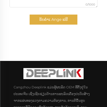
0/1000
ຮັບຄຳເ Ange ຟຣີ
Cangzhou Deeplink ແມ່ນຜູ້ຜະລິດ OEM ທີ່ຕັ້ງຢູ່ໃນ
ປະເທດຈີນ ເຊິ່ງເຊີຍຊ່ຽວດ້ານການຜະລິດເຄື່ອງປະດິດສ້າງ
ຈາກແຜ່ນທອງແດງຕາມຄວາມຕ້ອງການ, ການຕີຂຶ້ນຮູບ