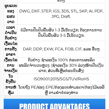
ອື່ນໆ.
ຮູບແບບ
ຂອງ
DWG, DXF, STEP, IGS, 3DS, STL, SKP, AI, PDF,
ແຜນ
JPG, Draft.
ວາດ
ເວລາ
ບໍ່ມີການປິ່ນປົວພື້ນຜິວ 1-3 ມື້ເຮັດວຽກ; ຕ້ອງການການ
ດຳເນີນ
ປິ່ນປົວພື້ນຜິວ 3-5 ມື້ເຮັດວຽກ.
ຕົວຢ່າງ
ເງື່ອນໄຂ
ການຕັ້ງ
DAP, DDP, EXW, FCA, FOB, CIF, ແລະ ອື່ນໆ
ລາຄາ
ເງື່ອນໄຂ
ຕົວຢ່າງ: ຊຳລະເງິນ 100% ກ່ອນການຜະລິດ
ການ
ຜະລິດຈຳນວນຫຼວງ: (ຊຳລະເງິນ 30% ລ່ວງໜ້າເປັນເງິນ
ຈ່າຍເງິນ
ຝາກ, ສ່ວນທີ່ເຫຼືອກ່ອນຂົນສົ່ງ)
ໃບ
ISO9001:2015/SGS/TUV/RoHS
ຢັ້ງຢືນ
ການຫໍ່
ໂດຍຖົງ PE/ຟອງ EPE/ກ່ອງແບບທຳມະດາ/ກ່ອງໄມ້ພອລີ
ຫຸ້ມ
ຫຼື ຕາມຄຳຂໍຂອງທ່ານ