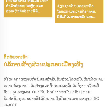
ການຂະໜານເຈາະເລິກ OEM
ສຳລັບສ່ວນແປດເຫຼັກ ແລະ
ຊ່ຽວຊານດ້ານການຜະລິດ
ສ່ວນເຫຼັກກັນສັງກະສີທີ່
ໂລຫະຕາມຄວາມຕ້ອງການ:
ຂະໜານເລິກ
ວິທີແກ້ໄຂການຜະລິດແບບ
ຮຽບຮ້ອຍສຳລັບຖັງ, ໂຄງຫຸ້ມ,
ແລະ ແຝ້ມຢຶດ
ຕິດຕໍ່ພວກເຮົາ
ບໍລິການສ້າງສ່ວນປະກອບເມືອງເຜິ່ງ
ຂໍອັດຕາຄາດໝາຍທີ່ແນ່ນອນສຳລັບຊິ້ນສ່ວນໂລຫະໃບທີ່ຜະລິດຕາມ
ຄວາມຕ້ອງການ | ຕົວຢ່າງແລະຊິ້ນສ່ວນຜະລິດຕົວຈິງພາຍໃນບໍ່ກີ່
ວັນ; | ຮູບຮ່າງພາຍໃນ 3 ວັນ, ຕົວຢ່າງພາຍໃນ 7 ວັນ | ການ
ຮັບປະກັນຄຸນນະພາບທີ່ໄດ້ຮັບການຢັ້ງຢືນຕາມມາດຕະຖານ ISO
ແລະ CE