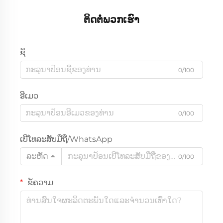
ຕິດຕໍ່ພວກເຮົາ
ຊື່
0/100
ອີເມວ
0/100
ເບີໂທລະສັບມືຖື/WhatsApp
ລະຫັດ
0/100
ຂໍ້ຄວາມ