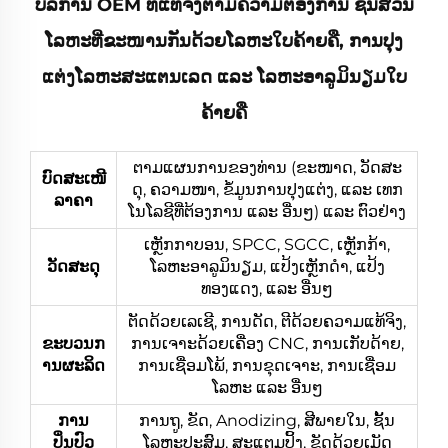
ບໍລິການ OEM ທີ່ແທ້ຈິງຕາມຄວາມຕ້ອງການ ຊິ້ນສ່ວນ
ໂລຫະທີ່ຂະໜານກັນດ້ວຍໂລຫະໃບຄ້າຍຄື, ການປຸງ
ແຕ່ງໂລຫະສະແຕນເລດ ແລະ ໂລຫະອາລູມິນຽມໃບ
ຄ້າຍຄື
ຕາມແຜນການຂອງທ່ານ (ຂະໜາດ, ວັດສະ
ບົດສະເໜີ
ດຸ, ຄວາມໜາ, ຂໍ້ມູນການປຸງແຕ່ງ, ແລະ ເທກ
ລາຄາ
ໂນໂລຊີທີ່ຕ້ອງການ ແລະ ອື່ນໆ) ແລະ ຕົວຢ່າງ
ເຫຼັກກາບອນ, SPCC, SGCC, ເຫຼັກກ້າ,
ວັດສະດຸ
ໂລຫະອາລູມິນຽມ, ແປ້ງເຫຼັກດຳ, ແປ້ງ
ທອງແດງ, ແລະ ອື່ນໆ
ຕັດດ້ວຍເລເຊີ, ການດັດ, ຕີດ້ວຍຄວາມແທ້ຈິງ,
ຂະບວນກ
ການເຈາະດ້ວຍເຄື່ອງ CNC, ການເກັບດ້າຍ,
ານຜະລິດ
ການເຊື່ອມໂພ້, ການຂຸດເຈາະ, ການເຊື່ອມ
ໂລຫະ ແລະ ອື່ນໆ
ການ
ການຖູ, ຂັດ, Anodizing, ສີພາຍໃນ, ຊັ້ນ
ປິ່ນປົວ
ໂລຫະປະສົມ, ສະແຕມປິ້ງ, ຂັດດ້ວຍເມັດ