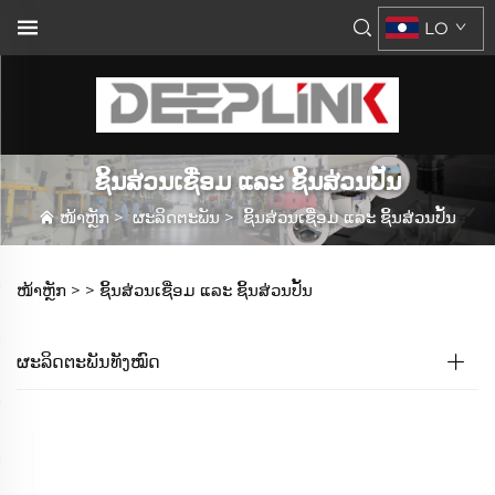
LO
ຊິ້ນສ່ວນເຊື່ອມ ແລະ ຊິ້ນສ່ວນປັ້ນ
ໜ້າຫຼັກ
>
ຜະລິດຕະພັນ
>
ຊິ້ນສ່ວນເຊື່ອມ ແລະ ຊິ້ນສ່ວນປັ້ນ
ໜ້າຫຼັກ >
>
ຊິ້ນສ່ວນເຊື່ອມ ແລະ ຊິ້ນສ່ວນປັ້ນ
ຜະລິດຕະພັນທັງໝົດ