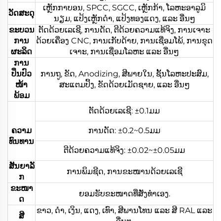
ເຫຼັກກາບອນ, SPCC, SGCC, ເຫຼັກກ້າ, ໂລຫະອາລູມິ
ວັດສະດຸ
ນຽມ, ແປ້ງເຫຼັກດຳ, ແປ້ງທອງແດງ, ແລະ ອື່ນໆ
ຂະບວນ
ຕັດດ້ວຍເລເຊີ, ການດັດ, ຕີດ້ວຍຄວາມແທ້ຈິງ, ການເຈາະ
ການ
ດ້ວຍເຄື່ອງ CNC, ການເກັບດ້າຍ, ການເຊື່ອມໂພ້, ການຂຸດ
ຜະລິດ
ເຈາະ, ການເຊື່ອມໂລຫະ ແລະ ອື່ນໆ
ການ
ປິ່ນປົວ
ການຖູ, ຂັດ, Anodizing, ສີພາຍໃນ, ຊັ້ນໂລຫະປະສົມ,
ໜ້າ
ສະແຕມປິ້ງ, ຂັດດ້ວຍເມັດຊາຍ, ແລະ ອື່ນໆ
ພ້ອມ
ຕັດດ້ວຍເລເຊີ: ±0.1ມມ
ຄວາມ
ການດັດ: ±0.2~0.5ມມ
ທົນທານ
ຕີດ້ວຍຄວາມແທ້ຈິງ: ±0.02~±0.05ມມ
ສັນຍາລັ
ການພິມຊີດ, ການຂະໜານດ້ວຍເລເຊີ
ກ
ຂະໜາ
ຍອມຮັບຂະໜາດທີ່ສັ່ງທຳເອງ.
ດ
ຂາວ, ດຳ, ເງິນ, ແດງ, ເທົາ, ສີພານໂທນ ແລະ ສີ RAL ແລະ
ສີ