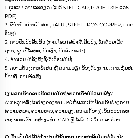
1. ຮູບແບບລາຍລະອຽດ (ໄຟລ໌ STEP, CAD, PROE, DXF ແລະ
PDF)
2. ຂໍ້ກຳນົດດ້ານວັດສະດຸ (ALU., STEEL ,IRON,COPPER, ແລະ
ອື່ນໆ)
3. ການປິ່ນປົວພື້ນຜິວ (ການໂອນໄຟຟ້າສີ, ສີແປ້ງ, ຂັດດ້ວຍເມັດ
ຊາຍ, ຊຸບເປີໂລຫະ, ຂັດເງົາ, ຂັດດ້ວຍແປງ)
4. ຈຳນວນ (ຕໍ່ຄັ້ງສັ່ງຊື້/ຕໍ່ເດືອນ/ຕໍ່ປີ)
5. ຄວາມຕ້ອງການພິເສດ ຫຼື ຄວາມຮຽກຮ້ອງຕ້ອງການ, ການຫຸ້ມຫໍ່,
ປ້າຍຊື່, ການຈັດສົ່ງ.
Q: ພວກເຮົາຄວນເຮັດແນວໃດຖ້າພວກເຮົາບໍ່ມີແຜນຜັງ?
A: ກະລຸນາສົ່ງໂຕຢ່າງຂອງທ່ານມາໃຫ້ພວກເຮົາພ້ອມກັບຮ່າງກາຍ
(ຄວາມຫນາ, ຄວາມຍາວ, ຄວາມສູງ, ຄວາມກ້ວາງ), ວິສະວະກອນ
ຂອງພວກເຮົາຈະສ້າງແຜ່ນ CAD ຫຼື ໄຟລ໌ 3D ໃນເວລາຕໍ່ມາ.
Q: ມັນເປັນໄປໄດ້ບໍຖ້າຢາກຮູ້ຂັ້ນຕອນການຜະລິດໂດຍບໍ່ຕ້ອງໄປ