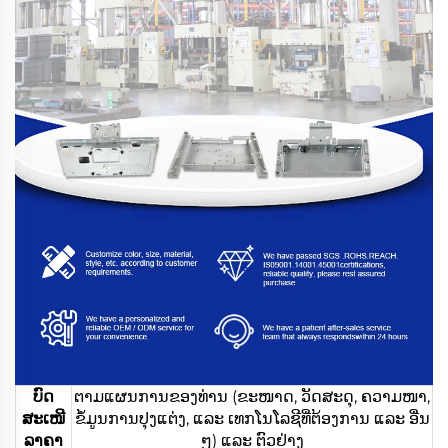
ບົດ
ຕາມແຜນການຂອງທ່ານ (ຂະໜາດ, ວັດສະດຸ, ຄວາມໜາ,
ສະເໜີ
ຂໍ້ມູນການປຸງແຕ່ງ, ແລະ ເທກໂນໂລຊີທີ່ຕ້ອງການ ແລະ ອື່ນ
ລາຄາ
ໆ) ແລະ ຕົວຢ່າງ