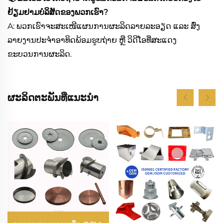
ຢ້ຽມຢາມບໍລິສັດຂອງພວກເຮົາ?
A: ພວກເຮົາຈະສະເໜີແຜນການຜະລິດລາຍລະອຽດ ແລະ ສົ່ງ
ລາຍງານປະຈຳອາທິດພ້ອມຮູບຖ່າຍ ຫຼື ວິດີໂອທີ່ສະແດງ
ຂະບວນການຜະລິດ.
ຜະລິດຕະພັນທີ່ແນະນຳ