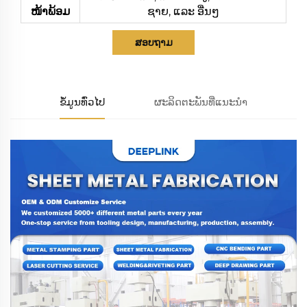
ໜ້າພ້ອມ
ຊາຍ, ແລະ ອື່ນໆ
ສອບຖາມ
ຂໍ້ມູນທົ່ວໄປ
ຜະລິດຕະພັນທີ່ແນະນຳ