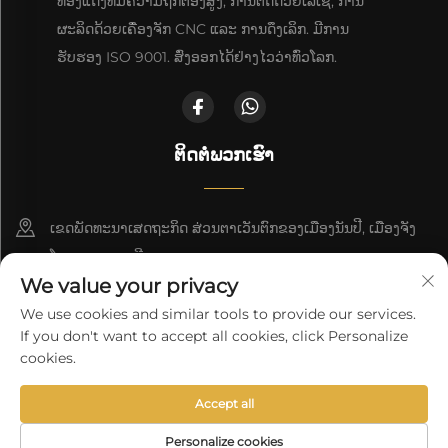
ທອງແດງທີ່ມີຄວາມຖືກຕ້ອງສູງ, ການຕັດດ້ວຍເລເຊີ, ການ
ຜະລິດດ້ວຍເຄື່ອງຈັກ CNC ແລະ ການດຶງເລິກ. ມີການ
ຮັບຮອງ ISO 9001. ສົ່ງອອກໄດ້ຢ່າງໄວວ່າທົ່ວໂລກ.
ຕິດຕໍ່ພວກເຮົາ
ເຂດພັດທະນາເສດຖະກິດ ສ່ວນຕາເວັນຕົກຂອງເມືອງນັນປີ, ເມືອງຈັງ
ໂຈວ, ແຂວງເຫຫີ
We value your privacy
+86-18617745678
We use cookies and similar tools to provide our services.
If you don't want to accept all cookies, click Personalize
[email protected]
cookies.
Accept all
ລິຂະສິດ © 2025 ິງໂຊ Cangzhou Deeplink International Supply
Chain Co., Ltd.
ນະໂຍບາຍຄວາມເປັນສ່ວນຕົວ
Personalize cookies