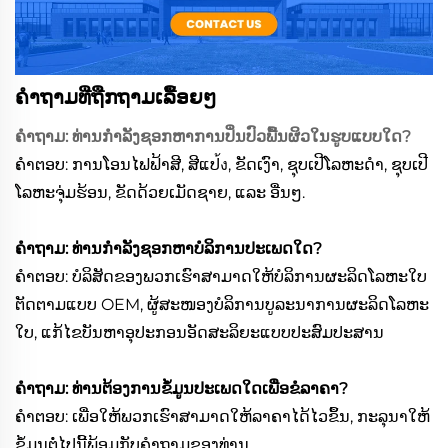
ຄຳຖາມທີ່ຖືກຖາມເລື້ອຍໆ
ຄຳຖາມ: ທ່ານກຳລັງຊອກຫາການປິ່ນປົວພື້ນຜິວໃນຮູບແບບໃດ?
ຄຳຕອບ: ການໂອນໄຟຟ້າສີ, ສີແປ้ง, ຂັດເງົາ, ຊຸບເປີໂລຫະດຳ, ຊຸບເປີ
ໂລຫະຈຸ່ມຮ້ອນ, ຂັດດ້ວຍເມັດຊາຍ, ແລະ ອື່ນໆ.
ຄຳຖາມ: ທ່ານກຳລັງຊອກຫາບໍລິການປະເພດໃດ?
ຄຳຕອບ: ບໍລິສັດຂອງພວກເຮົາສາມາດໃຫ້ບໍລິການຜະລິດໂລຫະໃບ
ຕັດຕາມແບບ OEM, ຜູ້ສະໜອງບໍລິການບູລະນາການຜະລິດໂລຫະ
ໃບ, ແກ້ໄຂບັນຫາອຸປະກອນອັດສະລິຍະແບບປະສົມປະສານ
ຄຳຖາມ: ທ່ານຕ້ອງການຂໍ້ມູນປະເພດໃດເພື່ອຂໍລາຄາ?
ຄຳຕອບ: ເພື່ອໃຫ້ພວກເຮົາສາມາດໃຫ້ລາຄາໄດ້ໄວຂຶ້ນ, ກະລຸນາໃຫ້
ຂໍ້ມູນຕໍ່ໄປນີ້ພ້ອມກັບຄຳຖາມຂອງທ່ານ.