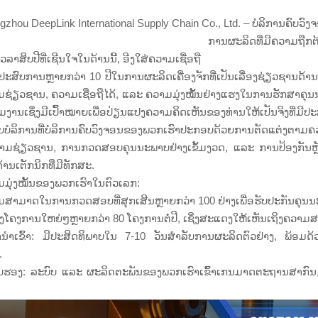
gzhou DeepLink International Supply Chain Co., Ltd. – ບໍລິການຄົບວ
ການຜະລິດທີ່ມີຄວາມຖືກຕ
ເວລາສິບປີທີ່ເຊີນໃຈໃນດ້ານນີ້, ອີງໃສ່ຄວາມເຊື່ອຖື
ປະສົບການຫຼາຍກວ່າ 10 ປີໃນການຜະລິດເຄື່ອງຈັກທີ່ເປັນເລື່ອງຊ່ຽວຊານດ້ານເ
ຊ່ຽວຊານ, ຄວາມເຊື່ອຖືໄດ້, ແລະ ຄວາມມຸ່ງໝັ້ນຢ່າງແຮງໃນການຮັກສາຄຸນນະພ
່ວມງານເຊິ່ງມີເປົ້າໝາຍເພື່ອປ່ຽນແປງຄວາມຄິດເຫັນຂອງທ່ານໃຫ້ເປັນຈິງທ
ບບໍລິການທີ່ບໍລິການຄົບວົງຈອນຂອງພວກເຮົາປະກອບດ້ວຍການຕັດແຕ່ງຕາ
າມຊ່ຽວຊານ, ການກວດສອບຄຸນນະພາບຢ່າງເຂັ້ມງວດ, ແລະ ການປ້ອງກັນຫຼັງຈ
້ານເຕັກນິກທີ່ມີທັກສະ.
ມຸ່ງໝັ້ນຂອງພວກເຮົາໃນຕົວເລກ:
ສາມາດໃນການກວດສອບທີ່ສຸກເສີນຫຼາຍກວ່າ 100 ຢ່າງເພື່ອຮັບປະກັນຄຸນນະພ
ົ່ງໂຄງການໃຫຍ່ໆຫຼາຍກວ່າ 80 ໂຄງການຕໍ່ປີ, ເຊິ່ງສະແດງໃຫ້ເຫັນເຖິງຄວ
ນຳເຂົ້າ: ມີປະສິດທິພາບໃນ 7-10 ວັນສຳລັບການຜະລິດຕົວຢ່າງ, ພ້ອມດ
.
ັບຮອງ: ລະບົບ ແລະ ຜະລິດຕະພັນຂອງພວກເຮົາເຂົ້າເກນມາດຕະຖານສາກົນ