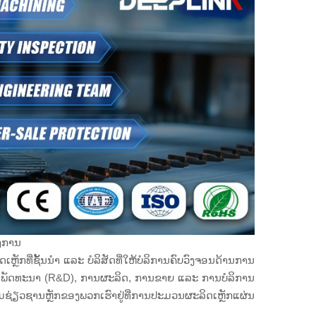
ອງການ
ເຫຼັກທີ່ຊັ້ນນຳ ແລະ ບໍລິສັດທີ່ໃຫ້ບໍລິການຄົບວົງຈອນດ້ານການ
ລະ ພັດທະນາ (R&D), ການຜະລິດ, ການຂາຍ ແລະ ການບໍລິການ
ຊ່ຽວຊານຫຼັກຂອງພວກເຮົາຢູ່ທີ່ການປະມວນຜະລິດເຫຼັກແຜ່ນ