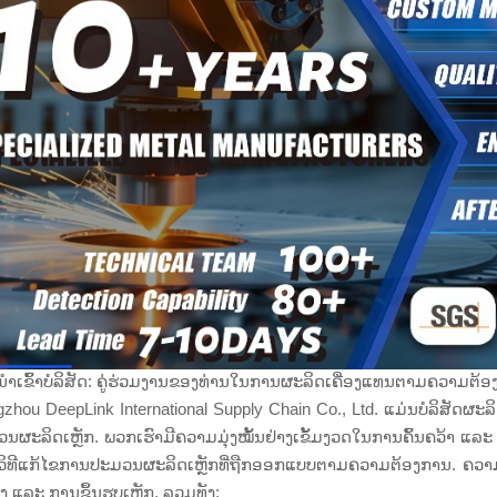
ຳເຂົ້າບໍລິສັດ: ຄູ່ຮ່ວມງານຂອງທ່ານໃນການຜະລິດເຄື່ອງແທນຕາມຄວາມຕ້
zhou DeepLink International Supply Chain Co., Ltd. ແມ່ນບໍລິສັດຜະລິດ
ນຜະລິດເຫຼັກ. ພວກເຮົາມີຄວາມມຸ່ງໝັ້ນຢ່າງເຂັ້ມງວດໃນການຄົ້ນຄວ້າ ແ
ວິທີແກ້ໄຂການປະມວນຜະລິດເຫຼັກທີ່ຖືກອອກແບບຕາມຄວາມຕ້ອງການ. ຄວາມ
ສູງ ແລະ ການຂຶ້ນຮູບເຫຼັກ, ລວມທັງ: