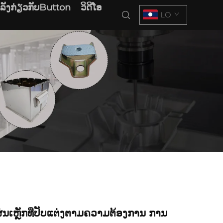
າລັງກ່ຽວກັບButton
ວິດີໂອ
LO
ນເຫຼັກທີ່ປັບແຕ່ງຕາມຄວາມຕ້ອງການ ການ