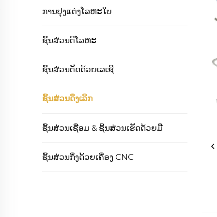
ການປຸງແຕ່ງໂລຫະໃບ
ຊິ້ນສ່ວນຕີໂລຫະ
ຊິ້ນສ່ວນຕັດດ້ວຍເລເຊີ
ຊິ້ນສ່ວນດຶງເລິກ
ຊິ້ນສ່ວນເຊື່ອມ & ຊິ້ນສ່ວນເຮັດດ້ວຍມື
ຊິ້ນສ່ວນກຶ່ງດ້ວຍເຄື່ອງ CNC