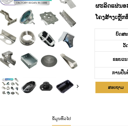
ຜະລິດແຜ່ນອະລ
ໂຄງສ້າງເຫຼັ
ບົດສ
ວັ
ຂະບວນ
ການປິ່ນ
ສອບຖາມ
ຂໍ້ມູນທົ່ວໄປ