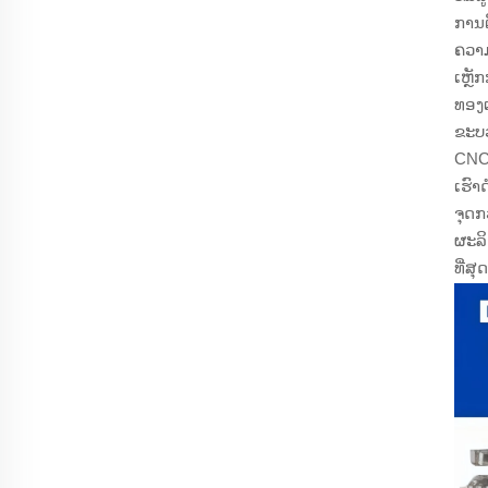
ການຕ
ຄວາ
ເຫຼ
ທອງ
ຂະບວ
CNC,
ເຮົ
ຈຸດກ
ຜະລິ
ທີ່ສຸດ