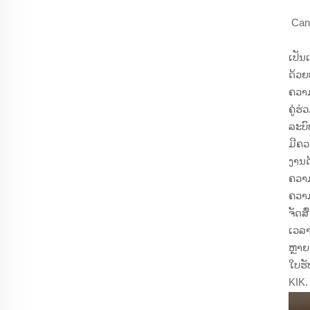
Can
ເປັນ
ດ້ວຍ
ຄວາມ
ຄູ່ຮ
ລະບົ
ມີຄວ
ງານດ
ຄວາມ
ຄວາມ
ຈັດສ
ເວລາ
ຫຼາຍ
ໃບຮ
KIK.