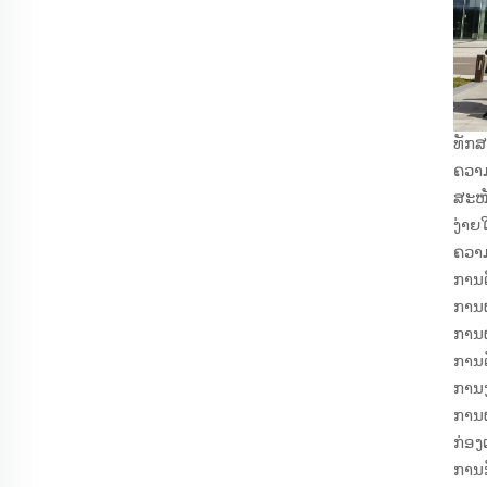
ທັກສ
ຄວາ
ສະໜັ
ງ່າຍ
ຄວາມ
ການຕ
ການຜ
ການຜ
ການຕ
ການງ
ການຜ
ກ່ອງເ
ການກ