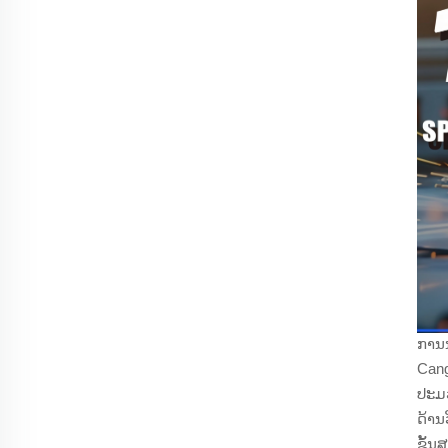
ການນ
Cang
ປະມວ
ດ້ານ
ຂັ້ນ