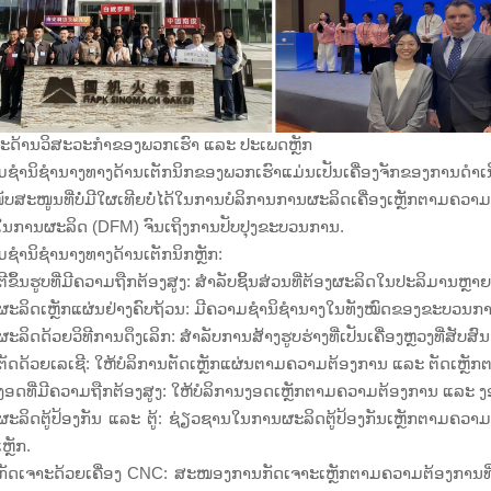
ະດ້ານວິສະວະກຳຂອງພວກເຮົາ ແລະ ປະເພດຫຼັກ
ມຊຳນິຊຳນາງທາງດ້ານເຕັກນິກຂອງພວກເຮົາແມ່ນເປັນເຄື່ອງຈັກຂອງ
ບສະໜູນທີ່ບໍ່ມີໃຜເທີຍບໍ່ໄດ້ໃນການບໍລິການການຜະລິດເຄື່ອງເຫຼັກຕາມຄ
ໃນການຜະລິດ (DFM) ຈົນເຖິງການປັບປຸງຂະບວນການ.
ຊຳນິຊຳນາງທາງດ້ານເຕັກນິກຫຼັກ:
ີຂຶ້ນຮູບທີ່ມີຄວາມຖືກຕ້ອງສູງ: ສຳລັບຊິ້ນສ່ວນທີ່ຕ້ອງຜະລິດໃນປະລິມານຫ
ະລິດເຫຼັກແຜ່ນຢ່າງຄົບຖ້ວນ: ມີຄວາມຊຳນິຊຳນາງໃນທັງໝົດຂອງຂະບວນການຂ
ະລິດດ້ວຍວິທີການດຶງເລິກ: ສຳລັບການສ້າງຮູບຮ່າງທີ່ເປັນເຄື່ອງຫຼວງທີ່ສັບສົນ ແລະ
ັດດ້ວຍເລເຊີ: ໃຫ້ບໍລິການຕັດເຫຼັກແຜ່ນຕາມຄວາມຕ້ອງການ ແລະ ຕັດເຫຼ
ອດທີ່ມີຄວາມຖືກຕ້ອງສູງ: ໃຫ້ບໍລິການງອດເຫຼັກຕາມຄວາມຕ້ອງການ ແລະ ງ
ະລິດຕູ້ປ້ອງກັນ ແລະ ຕູ້: ຊ່ຽວຊານໃນການຜະລິດຕູ້ປ້ອງກັນເຫຼັກຕາມຄວາ
ຫຼັກ.
ັດເຈາະດ້ວຍເຄື່ອງ CNC: ສະໜອງການກັດເຈາະເຫຼັກຕາມຄວາມຕ້ອງການທີ່