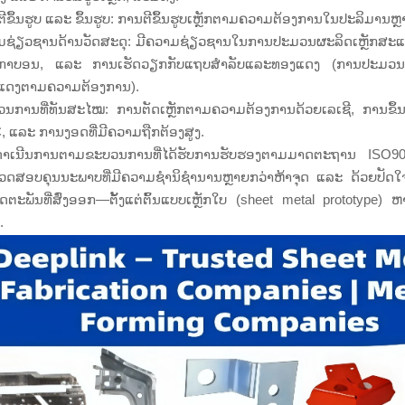
ີຂຶ້ນຮູບ ແລະ ຂຶ້ນຮູບ: ການຕີຂຶ້ນຮູບເຫຼັກຕາມຄວາມຕ້ອງການໃນປະລິມານຫຼາ
ມຊ່ຽວຊານດ້ານວັດສະດຸ: ມີຄວາມຊ່ຽວຊານໃນການປະມວນຜະລິດເຫຼັກສະແ
ັກກາບອນ, ແລະ ການເຮັດວຽກກັບແຖບສຳລັບແລະທອງແດງ (ການປະມວ
ແດງຕາມຄວາມຕ້ອງການ).
ນການທີ່ທັນສະໄໝ: ການຕັດເຫຼັກຕາມຄວາມຕ້ອງການດ້ວຍເລເຊີ, ການຂຶ້ນຮູ
 ແລະ ການງອດທີ່ມີຄວາມຖືກຕ້ອງສູງ.
າດຳເນີນການຕາມຂະບວນການທີ່ໄດ້ຮັບການຮັບຮອງຕາມມາດຕະຖານ ISO9
ວດສອບຄຸນນະພາບທີ່ມີຄວາມຊຳນິຊຳນານຫຼາຍກວ່າຫ້າຈຸດ ແລະ ດ້ວຍປັດໃຈດ້ານກ
ດຕະພັນທີ່ສົ່ງອອກ—ຕັ້ງແຕ່ຕົ້ນແບບເຫຼັກໃບ (sheet metal prototype)
.