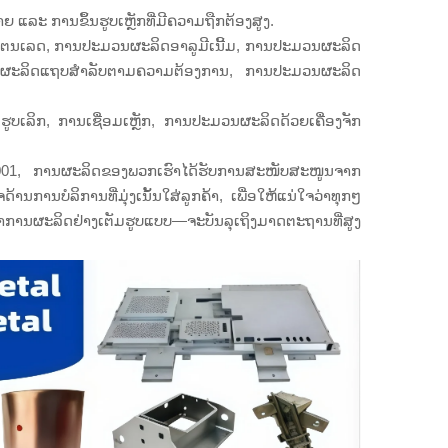
ຍ ແລະ ການຂຶ້ນຮູບເຫຼັກທີ່ມີຄວາມຖືກຕ້ອງສູງ.
ຕນເລດ, ການປະມວນຜະລິດອາລູມີເນີ້ມ, ການປະມວນຜະລິດ
ນຜະລິດແຖບສຳລັບຕາມຄວາມຕ້ອງການ, ການປະມວນຜະລິດ
ບເລິກ, ການເຊື່ອມເຫຼັກ, ການປະມວນຜະລິດດ້ວຍເຄື່ອງຈັກ
001, ການຜະລິດຂອງພວກເຮົາໄດ້ຮັບການສະໜັບສະໜູນຈາກ
ານບໍລິການທີ່ມຸ່ງເນັ້ນໃສ່ລູກຄ້າ, ເພື່ອໃຫ້ແນ່ໃຈວ່າທຸກໆ
 ຫາການຜະລິດຢ່າງເຕັມຮູບແບບ—ຈະບັນລຸເຖິງມາດຕະຖານທີ່ສູງ