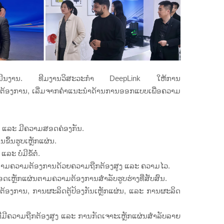
ການດຳເນີນງານ. ທີມງານວິສະວະກຳ DeepLink ໃຫ້ການ
ວາມຕ້ອງການ, ເລີ່ມຈາກຄຳແນະນຳດ້ານການອອກແບບເພື່ອຄວາມ
ຼາຍ ແລະ ມີຄວາມສອດຄ່ອງກັນ.
ຶ້ນຮູບເຫຼັກແຜ່ນ.
 ບໍ່ມີຂໍ້ຕໍ່.
ັກຕາມຄວາມຕ້ອງການດ້ວຍຄວາມຖືກຕ້ອງສູງ ແລະ ຄວາມໄວ.
ອດເຫຼັກແຜ່ນຕາມຄວາມຕ້ອງການສຳລັບຮູບຮ່າງທີ່ສັບສົນ.
ມຕ້ອງການ, ການຜະລິດຕູ້ປ້ອງກັນເຫຼັກແຜ່ນ, ແລະ ການຜະລິດ
ມີຄວາມຖືກຕ້ອງສູງ ແລະ ການກັດເຈາະເຫຼັກແຜ່ນສຳລັບລາຍ