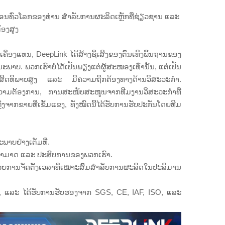
ົງຈອນທົ່ວໂລກຂອງທ່ານ ສຳລັບການຜະລິດເຫຼັກທີ່ຊ່ຽວຊານ ແລະ
້ອງສູງ
ຄື່ອງແທນ, DeepLink ໄດ້ສ້າງຊື່ເສີງຂອງຕົນເທິງພື້ນຖານຂອງ
າບ. ພວກເຮົາບໍ່ໄດ້ເປັນພຽງແຕ່ຜູ້ສະໜອງເທົ່ານັ້ນ, ແຕ່ເປັນ
ີ່ມີປະສິດທິພາບສູງ ແລະ ມີຄວາມຖືກຕ້ອງທາງດ້ານວິສະວະກຳ.
ມຄວາມຕ້ອງການ, ການສະໜັບສະໜູນຈາກທີມງານວິສະວະກຳທີ່
າກຂາຍທີ່ເຂັ້ມແຂງ, ທັງໝົດນີ້ໄດ້ຮັບການຮັບປະກັນໂດຍທີມ
າບຢ່າງເຕັມທີ່.
າມສາມາດ ແລະ ປະສົບການຂອງພວກເຮົາ.
້ວຍການຈັດຕັ້ງເວລາທີ່ເໝາະສົມສຳລັບການຜະລິດໃນປະລິມານ
, ແລະ ໄດ້ຮັບການຮັບຮອງຈາກ SGS, CE, IAF, ISO, ແລະ