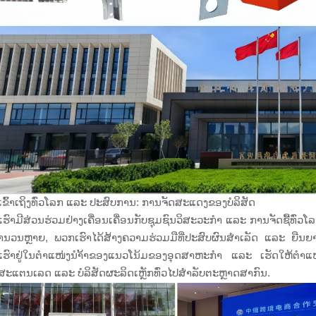
ຂົ້າເຖິງທົ່ວໂລກ ແລະ ປະສົບການ: ການຈັດສະແດງຂອງບໍລິສັດ
ຮົາມີສ່ວນຮ່ວມຢ່າງເຄື່ອນເຄື່ອນກັບຊຸມຊົນວິສະວະກຳ ແລະ ການຈັດຊື້ທົ່
ນວນຫຼາຍ, ພວກເຮົາໄດ້ສ້າງຄວາມຮ່ວມມືທີ່ປະສົບຜົນສຳເລັດ ແລະ ຍືນຍາວກ
ຮົາຢູ່ໃນຕຳແໜ່ງນຳ້້າຂອງແນວໂນ້ມຂອງອຸດສາຫະກຳ ແລະ ເຮັດໃຫ້ຕຳແໜ່
ກສະແຕນເລດ ແລະ ບໍລິສັດຜະລິດເຫຼັກທົ່ວໄປສຳລັບຕະຫຼາດສາກົນ.