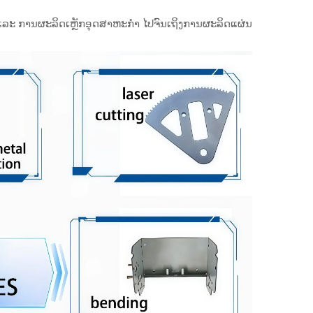
 ແລະ ການຜະລິດເຫຼັກອຸດສາຫະກຳ ໄປຈົນເຖິງການຜະລິດແຜ່ນ