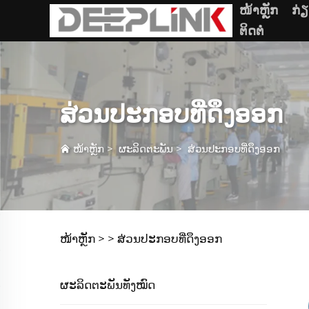
ໜ້າຫຼັກ
ກ່
ຕິດຕໍ່
ສ່ວນປະກອບທີ່ດຶງອອກ
ໜ້າຫຼັກ
>
ຜະລິດຕະພັນ
>
ສ່ວນປະກອບທີ່ດຶງອອກ
ໜ້າຫຼັກ >
>
ສ່ວນປະກອບທີ່ດຶງອອກ
ຜະລິດຕະພັນທັງໝົດ