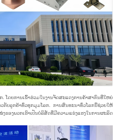
ວໂລກ. ໂດຍການເຂົ້າຮ່ວມໃນງານຈັດສະແດງການຄ້າສາກົນທີ່ໃຫຍ່
ັບລູກຄ້າທົ່ວທຸກມຸມໂລກ. ການສົນທະນາທົ່ວໂລກນີ້ຊ່ວຍໃຫ້
ງຂອງພວກເຮົາເປັນບໍລິສັດທີ່ມີຄວາມແຂ່ງແຮງໃນການຜະລິດ