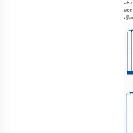
ລະອຽ
ພວກເ
ເຫຼັ