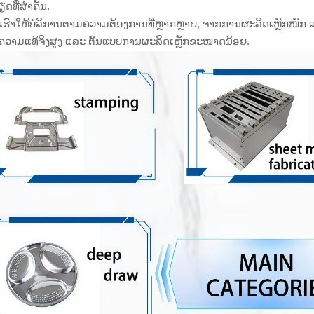
ດທີ່ສຳຄັນ.
ຮົາໃຫ້ບໍລິການຕາມຄວາມຕ້ອງການທີ່ຫຼາກຫຼາຍ, ຈາກການຜະລິດເຫຼັກໜັກ
ກຄວາມແທ້ຈິງສູງ ແລະ ຕົ້ນແບບການຜະລິດເຫຼັກຂະໜາດນ້ອຍ.