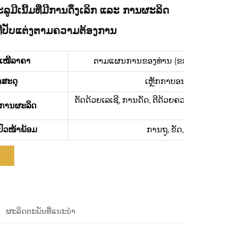
ູມີເນີ້ມທີ່ມີການດຶງເລິກ ແລະ ການຜະລິດ
ກທີ່ປັບແຕ່ງຕາມຄວາມຕ້ອງການ
ະເໜີລາຄາ
ຕາມແຜນການຂອງທ່ານ (ຂະໜາດ, ວັດສະດຸ, 
ດສະດຸ
ເຫຼັກກາບອນ, SPCC, SGC
ຕັດດ້ວຍເລເຊີ, ການດັດ, ຕີດ້ວຍຄວາມແທ້ຈິງ, 
ການຜະລິດ
ປົວໜ້າພ້ອມ
ການຖູ, ຂັດ, Anodizing
ຜະລິດຕະພັນທີ່ແນະນຳ