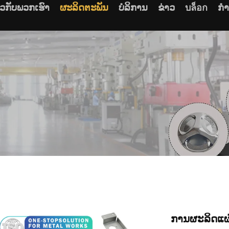
ຽວກັບພວກເຮົາ
ຜະລິດຕະພັນ
ບໍລິການ
ຂ່າວ
บล็อก
ກໍ
ການຜະລິດແຜ່