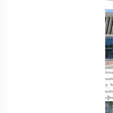
ການເ
ພວກເ
ໆ ຈຳ
ພວກເ
ເຫຼັ