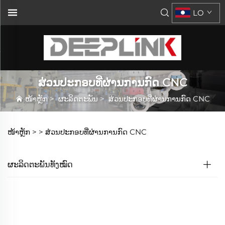
LO
ສ່ວນປະກອບທີ່ຜ່ານການກົດ CNC
ໜ້າຫຼັກ
>
ຜະລິດຕະພັນ
>
ສ່ວນປະກອບທີ່ຜ່ານການກົດ CNC
ໜ້າຫຼັກ >
>
ສ່ວນປະກອບທີ່ຜ່ານການກົດ CNC
ຜະລິດຕະພັນທັງໝົດ