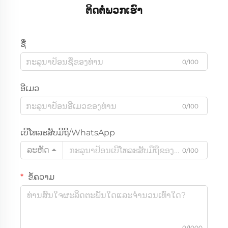
ຕິດຕໍ່ພວກເຮົາ
ຊື່
0/100
ອີເມວ
0/100
ເບີໂທລະສັບມືຖື/WhatsApp
ລະຫັດ
0/100
ຂໍ້ຄວາມ
0/1000