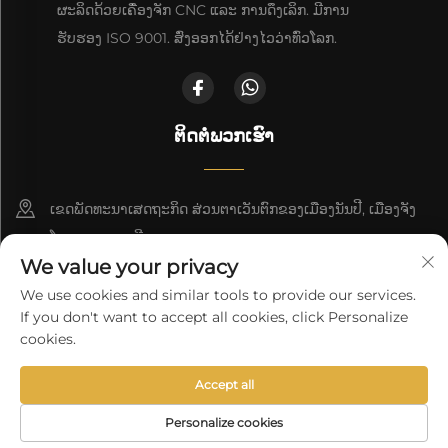
ຜະລິດດ້ວຍເຄື່ອງຈັກ CNC ແລະ ການດຶງເລິກ. ມີການ
ຮັບຮອງ ISO 9001. ສົ່ງອອກໄດ້ຢ່າງໄວວ່າທົ່ວໂລກ.
ຕິດຕໍ່ພວກເຮົາ
ເຂດພັດທະນາເສດຖະກິດ ສ່ວນຕາເວັນຕົກຂອງເມືອງນັນປີ, ເມືອງຈັງ
ໂຈວ, ແຂວງເຫຫີ
We value your privacy
+86-18617745678
We use cookies and similar tools to provide our services.
If you don't want to accept all cookies, click Personalize
[email protected]
cookies.
Accept all
ລິຂະສິດ © 2025 ິງໂຊ Cangzhou Deeplink International Supply
Chain Co., Ltd.
ນະໂຍບາຍຄວາມເປັນສ່ວນຕົວ
Personalize cookies