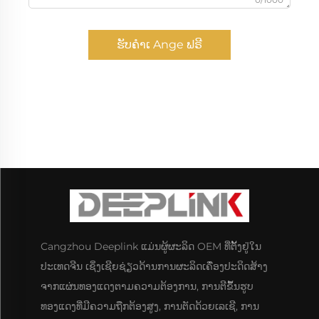
ຮັບຄຳເ Ange ຟຣີ
Cangzhou Deeplink ແມ່ນຜູ້ຜະລິດ OEM ທີ່ຕັ້ງຢູ່ໃນ
ປະເທດຈີນ ເຊິ່ງເຊີຍຊ່ຽວດ້ານການຜະລິດເຄື່ອງປະດິດສ້າງ
ຈາກແຜ່ນທອງແດງຕາມຄວາມຕ້ອງການ, ການຕີຂຶ້ນຮູບ
ທອງແດງທີ່ມີຄວາມຖືກຕ້ອງສູງ, ການຕັດດ້ວຍເລເຊີ, ການ