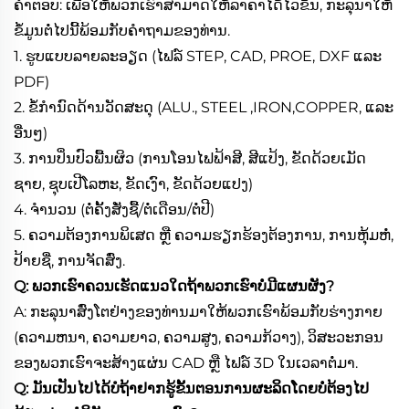
ຄຳຕອບ: ເພື່ອໃຫ້ພວກເຮົາສາມາດໃຫ້ລາຄາໄດ້ໄວຂຶ້ນ, ກະລຸນາໃຫ້
ຂໍ້ມູນຕໍ່ໄປນີ້ພ້ອມກັບຄຳຖາມຂອງທ່ານ.
1. ຮູບແບບລາຍລະອຽດ (ໄຟລ໌ STEP, CAD, PROE, DXF ແລະ
PDF)
2. ຂໍ້ກຳນົດດ້ານວັດສະດຸ (ALU., STEEL ,IRON,COPPER, ແລະ
ອື່ນໆ)
3. ການປິ່ນປົວພື້ນຜິວ (ການໂອນໄຟຟ້າສີ, ສີແປ້ງ, ຂັດດ້ວຍເມັດ
ຊາຍ, ຊຸບເປີໂລຫະ, ຂັດເງົາ, ຂັດດ້ວຍແປງ)
4. ຈຳນວນ (ຕໍ່ຄັ້ງສັ່ງຊື້/ຕໍ່ເດືອນ/ຕໍ່ປີ)
5. ຄວາມຕ້ອງການພິເສດ ຫຼື ຄວາມຮຽກຮ້ອງຕ້ອງການ, ການຫຸ້ມຫໍ່,
ປ້າຍຊື່, ການຈັດສົ່ງ.
Q: ພວກເຮົາຄວນເຮັດແນວໃດຖ້າພວກເຮົາບໍ່ມີແຜນຜັງ?
A: ກະລຸນາສົ່ງໂຕຢ່າງຂອງທ່ານມາໃຫ້ພວກເຮົາພ້ອມກັບຮ່າງກາຍ
(ຄວາມຫນາ, ຄວາມຍາວ, ຄວາມສູງ, ຄວາມກ້ວາງ), ວິສະວະກອນ
ຂອງພວກເຮົາຈະສ້າງແຜ່ນ CAD ຫຼື ໄຟລ໌ 3D ໃນເວລາຕໍ່ມາ.
Q: ມັນເປັນໄປໄດ້ບໍຖ້າຢາກຮູ້ຂັ້ນຕອນການຜະລິດໂດຍບໍ່ຕ້ອງໄປ