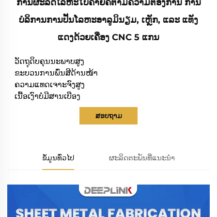
ການຜະລິດໂລຫະໃບຄ້າຍຄືຕາມຄວາມຕ້ອງການ ການ
ບໍລິການການປັ້ນໂລຫະອາລູມິນຽມ, ເຫຼັກ, ແລະ ແທັງ
ແດງດ້ວຍເຄື່ອງ CNC 5 ແກນ
ວັດຖຸດິບຄຸນນະພາບສູງ
ຂະບວນການພົ່ນສີດ້ານໜ້າ
ຄວາມແທດເຈາະຈົງສູງ
ເນື້ອເງົາບໍ່ມີສານເບືອງ
ສອບຖາມ
ຂໍ້ມູນທົ່ວໄປ
ຜະລິດຕະພັນທີ່ແນະນຳ