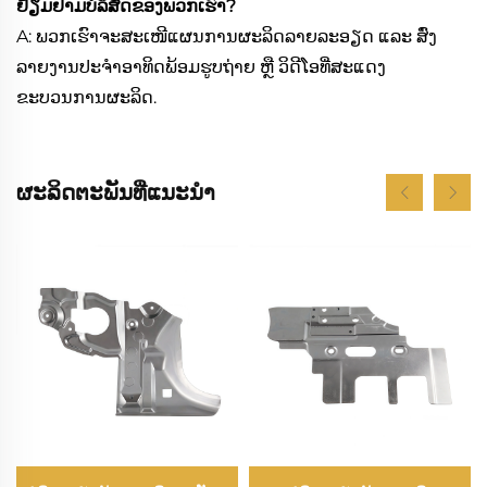
ຢ້ຽມຢາມບໍລິສັດຂອງພວກເຮົາ?
A: ພວກເຮົາຈະສະເໜີແຜນການຜະລິດລາຍລະອຽດ ແລະ ສົ່ງ
ລາຍງານປະຈຳອາທິດພ້ອມຮູບຖ່າຍ ຫຼື ວິດີໂອທີ່ສະແດງ
ຂະບວນການຜະລິດ.
ຜະລິດຕະພັນທີ່ແນະນຳ