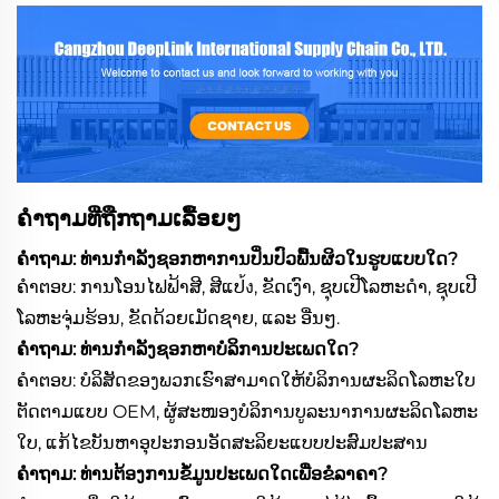
ຄຳຖາມທີ່ຖືກຖາມເລື້ອຍໆ
ຄຳຖາມ: ທ່ານກຳລັງຊອກຫາການປິ່ນປົວພື້ນຜິວໃນຮູບແບບໃດ?
ຄຳຕອບ: ການໂອນໄຟຟ້າສີ, ສີແປ้ง, ຂັດເງົາ, ຊຸບເປີໂລຫະດຳ, ຊຸບເປີ
ໂລຫະຈຸ່ມຮ້ອນ, ຂັດດ້ວຍເມັດຊາຍ, ແລະ ອື່ນໆ.
ຄຳຖາມ: ທ່ານກຳລັງຊອກຫາບໍລິການປະເພດໃດ?
ຄຳຕອບ: ບໍລິສັດຂອງພວກເຮົາສາມາດໃຫ້ບໍລິການຜະລິດໂລຫະໃບ
ຕັດຕາມແບບ OEM, ຜູ້ສະໜອງບໍລິການບູລະນາການຜະລິດໂລຫະ
ໃບ, ແກ້ໄຂບັນຫາອຸປະກອນອັດສະລິຍະແບບປະສົມປະສານ
ຄຳຖາມ: ທ່ານຕ້ອງການຂໍ້ມູນປະເພດໃດເພື່ອຂໍລາຄາ?