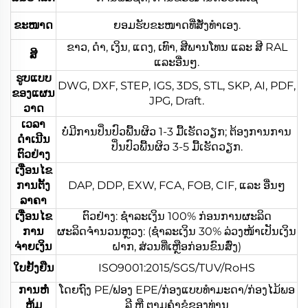
ຂະໜາດ
ຍອມຮັບຂະໜາດທີ່ສັ່ງທຳເອງ.
ຂາວ, ດຳ, ເງິນ, ແດງ, ເທົາ, ສີພານໂທນ ແລະ ສີ RAL
ສີ
ແລະອື່ນໆ.
ຮູບແບບ
DWG, DXF, STEP, IGS, 3DS, STL, SKP, AI, PDF,
ຂອງແຜນ
JPG, Draft.
ວາດ
ເວລາ
ບໍ່ມີການປິ່ນປົວພື້ນຜິວ 1-3 ມື້ເຮັດວຽກ; ຕ້ອງການການ
ດຳເນີນ
ປິ່ນປົວພື້ນຜິວ 3-5 ມື້ເຮັດວຽກ.
ຕົວຢ່າງ
ເງື່ອນໄຂ
ການຕັ້ງ
DAP, DDP, EXW, FCA, FOB, CIF, ແລະ ອື່ນໆ
ລາຄາ
ເງື່ອນໄຂ
ຕົວຢ່າງ: ຊຳລະເງິນ 100% ກ່ອນການຜະລິດ
ການ
ຜະລິດຈຳນວນຫຼວງ: (ຊຳລະເງິນ 30% ລ່ວງໜ້າເປັນເງິນ
ຈ່າຍເງິນ
ຝາກ, ສ່ວນທີ່ເຫຼືອກ່ອນຂົນສົ່ງ)
ໃບຢັ້ງຢືນ
ISO9001:2015/SGS/TUV/RoHS
ການຫໍ່
ໂດຍຖົງ PE/ຟອງ EPE/ກ່ອງແບບທຳມະດາ/ກ່ອງໄມ້ພອ
ຫຸ້ມ
ລີ ຫຼື ຕາມຄຳຂໍຂອງທ່ານ