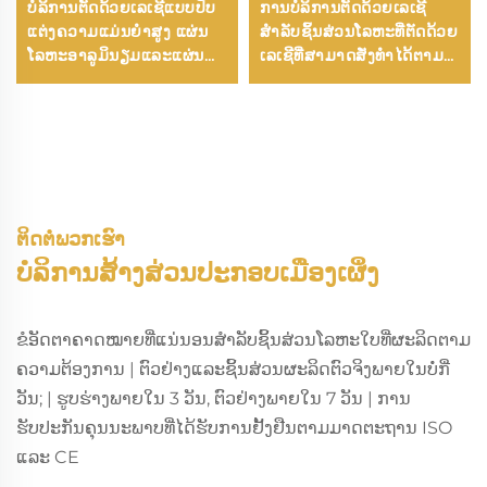
ບໍລິການຕັດດ້ວຍເລເຊີແບບປັບ
ການບໍລິການຕັດດ້ວຍເລເຊີ
ແຕ່ງຄວາມແມ່ນຍໍາສູງ ແຜ່ນ
ສຳລັບຊິ້ນສ່ວນໂລຫະທີ່ຕັດດ້ວຍ
ໂລຫະອາລູມິນຽມແລະແຜ່ນ
ເລເຊີທີ່ສາມາດສັ່ງທຳໄດ້ຕາມ
ໂລຫະສະແຕນເລດຄຸນນະພາບ
ຄວາມຕ້ອງການ
ສູງ ການຜະລິດແຜ່ນໂລຫະ
ຄຸນນະພາບສູງ
ຕິດຕໍ່ພວກເຮົາ
ບໍລິການສ້າງສ່ວນປະກອບເມືອງເຜິ່ງ
ຂໍອັດຕາຄາດໝາຍທີ່ແນ່ນອນສຳລັບຊິ້ນສ່ວນໂລຫະໃບທີ່ຜະລິດຕາມ
ຄວາມຕ້ອງການ | ຕົວຢ່າງແລະຊິ້ນສ່ວນຜະລິດຕົວຈິງພາຍໃນບໍ່ກີ່
ວັນ; | ຮູບຮ່າງພາຍໃນ 3 ວັນ, ຕົວຢ່າງພາຍໃນ 7 ວັນ | ການ
ຮັບປະກັນຄຸນນະພາບທີ່ໄດ້ຮັບການຢັ້ງຢືນຕາມມາດຕະຖານ ISO
ແລະ CE