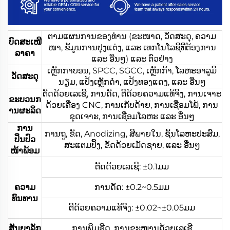
ຕາມແຜນການຂອງທ່ານ (ຂະໜາດ, ວັດສະດຸ, ຄວາມ
ບົດສະເໜີ
ໜາ, ຂໍ້ມູນການປຸງແຕ່ງ, ແລະ ເທກໂນໂລຊີທີ່ຕ້ອງການ
ລາຄາ
ແລະ ອື່ນໆ) ແລະ ຕົວຢ່າງ
ເຫຼັກກາບອນ, SPCC, SGCC, ເຫຼັກກ້າ, ໂລຫະອາລູມິ
ວັດສະດຸ
ນຽມ, ແປ້ງເຫຼັກດຳ, ແປ້ງທອງແດງ, ແລະ ອື່ນໆ
ຕັດດ້ວຍເລເຊີ, ການດັດ, ຕີດ້ວຍຄວາມແທ້ຈິງ, ການເຈາະ
ຂະບວນກ
ດ້ວຍເຄື່ອງ CNC, ການເກັບດ້າຍ, ການເຊື່ອມໂພ້, ການ
ານຜະລິດ
ຂຸດເຈາະ, ການເຊື່ອມໂລຫະ ແລະ ອື່ນໆ
ການ
ການຖູ, ຂັດ, Anodizing, ສີພາຍໃນ, ຊັ້ນໂລຫະປະສົມ,
ປິ່ນປົວ
ສະແຕມປິ້ງ, ຂັດດ້ວຍເມັດຊາຍ, ແລະ ອື່ນໆ
ໜ້າພ້ອມ
ຕັດດ້ວຍເລເຊີ: ±0.1ມມ
ຄວາມ
ການດັດ: ±0.2~0.5ມມ
ທົນທານ
ຕີດ້ວຍຄວາມແທ້ຈິງ: ±0.02~±0.05ມມ
ສັນຍາລັກ
ການພິມຊີດ, ການຂະໜານດ້ວຍເລເຊີ