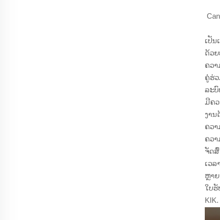
Can
ເປັນ
ດ້ວຍ
ຄວາມ
ຄູ່ຮ
ລະບົ
ມີຄວ
ງານດ
ຄວາມ
ຄວາມ
ຈັດສ
ເວລາ
ຫຼາຍ
ໃບຮ
KIK.