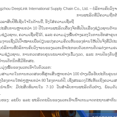
gzhou DeepLink International Supply Chain Co., Ltd. – ບໍລິການຄົບວ
ການຜະລິດທີ່ມີຄວາມຖືກຕ
ເວລາສິບປີທີ່ເຊີນໃຈໃນດ້ານນີ້, ອີງໃສ່ຄວາມເຊື່ອຖື
ປະສົບການຫຼາຍກວ່າ 10 ປີໃນການຜະລິດເຄື່ອງຈັກທີ່ເປັນເລື່ອງຊ່ຽວຊານດ້ານເ
ຊ່ຽວຊານ, ຄວາມເຊື່ອຖືໄດ້, ແລະ ຄວາມມຸ່ງໝັ້ນຢ່າງແຮງໃນການຮັກສາຄຸນນະພ
່ວມງານເຊິ່ງມີເປົ້າໝາຍເພື່ອປ່ຽນແປງຄວາມຄິດເຫັນຂອງທ່ານໃຫ້ເປັນຈິງທ
ບບໍລິການທີ່ບໍລິການຄົບວົງຈອນຂອງພວກເຮົາປະກອບດ້ວຍການຕັດແຕ່ງຕາ
າມຊ່ຽວຊານ, ການກວດສອບຄຸນນະພາບຢ່າງເຂັ້ມງວດ, ແລະ ການປ້ອງກັນຫຼັງຈ
້ານເຕັກນິກທີ່ມີທັກສະ.
ມຸ່ງໝັ້ນຂອງພວກເຮົາໃນຕົວເລກ:
ສາມາດໃນການກວດສອບທີ່ສຸກເສີນຫຼາຍກວ່າ 100 ຢ່າງເພື່ອຮັບປະກັນຄຸນນະພ
ົ່ງໂຄງການໃຫຍ່ໆຫຼາຍກວ່າ 80 ໂຄງການຕໍ່ປີ, ເຊິ່ງສະແດງໃຫ້ເຫັນເຖິງຄວ
ນຳເຂົ້າ: ມີປະສິດທິພາບໃນ 7-10 ວັນສຳລັບການຜະລິດຕົວຢ່າງ, ພ້ອມດ
.
ັບຮອງ: ລະບົບ ແລະ ຜະລິດຕະພັນຂອງພວກເຮົາເຂົ້າເກນມາດຕະຖານສາກົນ