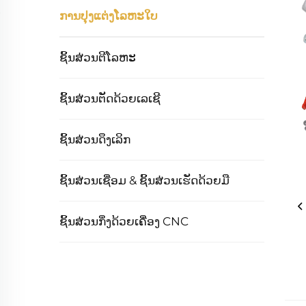
ການປຸງແຕ່ງໂລຫະໃບ
ຊິ້ນສ່ວນຕີໂລຫະ
ຊິ້ນສ່ວນຕັດດ້ວຍເລເຊີ
ຊິ້ນສ່ວນດຶງເລິກ
ຊິ້ນສ່ວນເຊື່ອມ & ຊິ້ນສ່ວນເຮັດດ້ວຍມື
ຊິ້ນສ່ວນກຶ່ງດ້ວຍເຄື່ອງ CNC