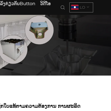
າລັງກ່ຽວກັບButton
ວິດີໂອ
LO
ຼັກໃບແທ້ຕາມຄວາມຕ້ອງການ ການຜະລິດ