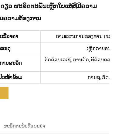
ດຽວ ຜະລິດຕະພັນເຫຼັກໃບແທ້ທີ່ມີຄວາມ
ຕາມຄວາມຕ້ອງການ
ະເໜີລາຄາ
ຕາມແຜນການຂອງທ່ານ (ຂະໜາດ, ວັດສະດຸ, 
ດສະດຸ
ເຫຼັກກາບອນ, SPCC, SGC
ຕັດດ້ວຍເລເຊີ, ການດັດ, ຕີດ້ວຍຄວາມແທ້ຈິງ, 
ການຜະລິດ
ປົວໜ້າພ້ອມ
ການຖູ, ຂັດ, Anodizing
ຜະລິດຕະພັນທີ່ແນະນຳ