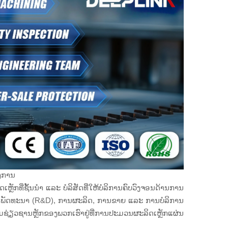
ອງການ
ເຫຼັກທີ່ຊັ້ນນຳ ແລະ ບໍລິສັດທີ່ໃຫ້ບໍລິການຄົບວົງຈອນດ້ານການ
ລະ ພັດທະນາ (R&D), ການຜະລິດ, ການຂາຍ ແລະ ການບໍລິການ
ຊ່ຽວຊານຫຼັກຂອງພວກເຮົາຢູ່ທີ່ການປະມວນຜະລິດເຫຼັກແຜ່ນ