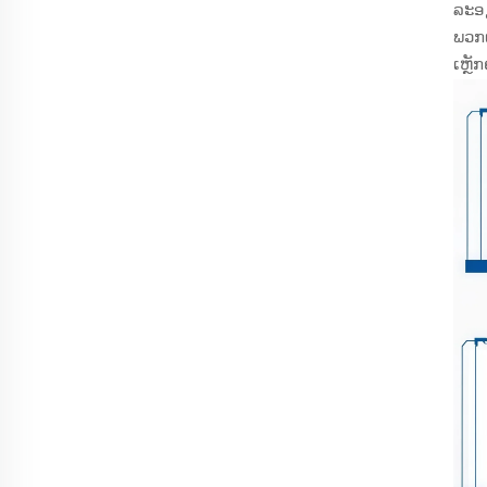
ລະອຽ
ພວກເ
ເຫຼັ