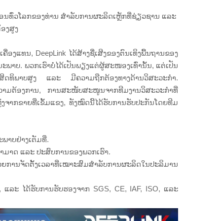
ົງຈອນທົ່ວໂລກຂອງທ່ານ ສຳລັບການຜະລິດເຫຼັກທີ່ຊ່ຽວຊານ ແລະ
້ອງສູງ
ຄື່ອງແທນ, DeepLink ໄດ້ສ້າງຊື່ເສີງຂອງຕົນເທິງພື້ນຖານຂອງ
າບ. ພວກເຮົາບໍ່ໄດ້ເປັນພຽງແຕ່ຜູ້ສະໜອງເທົ່ານັ້ນ, ແຕ່ເປັນ
ີ່ມີປະສິດທິພາບສູງ ແລະ ມີຄວາມຖືກຕ້ອງທາງດ້ານວິສະວະກຳ.
ມຄວາມຕ້ອງການ, ການສະໜັບສະໜູນຈາກທີມງານວິສະວະກຳທີ່
າກຂາຍທີ່ເຂັ້ມແຂງ, ທັງໝົດນີ້ໄດ້ຮັບການຮັບປະກັນໂດຍທີມ
າບຢ່າງເຕັມທີ່.
າມສາມາດ ແລະ ປະສົບການຂອງພວກເຮົາ.
້ວຍການຈັດຕັ້ງເວລາທີ່ເໝາະສົມສຳລັບການຜະລິດໃນປະລິມານ
, ແລະ ໄດ້ຮັບການຮັບຮອງຈາກ SGS, CE, IAF, ISO, ແລະ