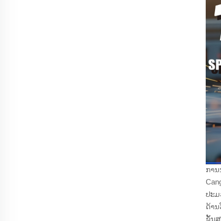
ການນ
Cang
ປະມວ
ດ້ານ
ຂັ້ນ