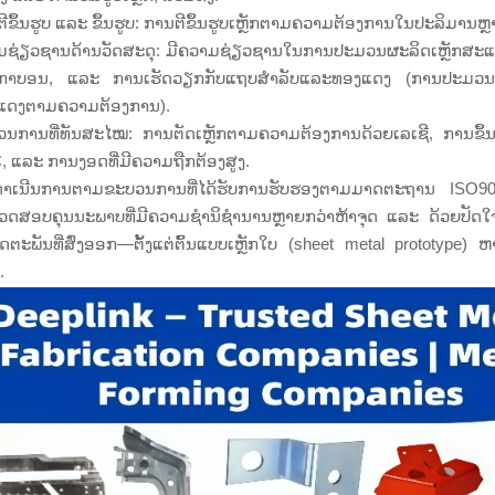
ີຂຶ້ນຮູບ ແລະ ຂຶ້ນຮູບ: ການຕີຂຶ້ນຮູບເຫຼັກຕາມຄວາມຕ້ອງການໃນປະລິມານຫຼາ
ມຊ່ຽວຊານດ້ານວັດສະດຸ: ມີຄວາມຊ່ຽວຊານໃນການປະມວນຜະລິດເຫຼັກສະແ
ັກກາບອນ, ແລະ ການເຮັດວຽກກັບແຖບສຳລັບແລະທອງແດງ (ການປະມວ
ແດງຕາມຄວາມຕ້ອງການ).
ນການທີ່ທັນສະໄໝ: ການຕັດເຫຼັກຕາມຄວາມຕ້ອງການດ້ວຍເລເຊີ, ການຂຶ້ນຮູ
 ແລະ ການງອດທີ່ມີຄວາມຖືກຕ້ອງສູງ.
າດຳເນີນການຕາມຂະບວນການທີ່ໄດ້ຮັບການຮັບຮອງຕາມມາດຕະຖານ ISO9
ວດສອບຄຸນນະພາບທີ່ມີຄວາມຊຳນິຊຳນານຫຼາຍກວ່າຫ້າຈຸດ ແລະ ດ້ວຍປັດໃຈດ້ານກ
ດຕະພັນທີ່ສົ່ງອອກ—ຕັ້ງແຕ່ຕົ້ນແບບເຫຼັກໃບ (sheet metal prototype)
.