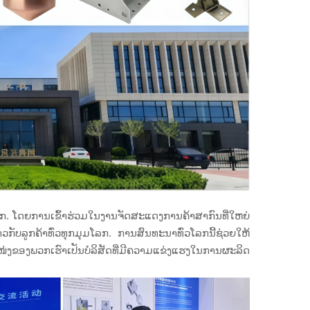
ວໂລກ. ໂດຍການເຂົ້າຮ່ວມໃນງານຈັດສະແດງການຄ້າສາກົນທີ່ໃຫຍ່
ັບລູກຄ້າທົ່ວທຸກມຸມໂລກ. ການສົນທະນາທົ່ວໂລກນີ້ຊ່ວຍໃຫ້
ງຂອງພວກເຮົາເປັນບໍລິສັດທີ່ມີຄວາມແຂ່ງແຮງໃນການຜະລິດ