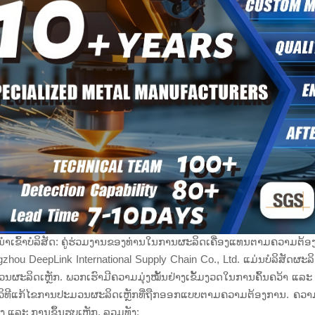
ຳເຂົ້າບໍລິສັດ: ຄູ່ຮ່ວມງານຂອງທ່ານໃນການຜະລິດເຄື່ອງແທນຕາມຄວາມຕ້
zhou DeepLink International Supply Chain Co., Ltd. ແມ່ນບໍລິສັດຜະລິດ
ນຜະລິດເຫຼັກ. ພວກເຮົາມີຄວາມມຸ່ງໝັ້ນຢ່າງເຂັ້ມງວດໃນການຄົ້ນຄວ້າ ແ
ວິທີແກ້ໄຂການປະມວນຜະລິດເຫຼັກທີ່ຖືກອອກແບບຕາມຄວາມຕ້ອງການ. ຄວາມ
ສູງ ແລະ ການຂຶ້ນຮູບເຫຼັກ, ລວມທັງ: