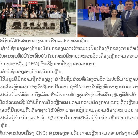
ະດ້ານວິສະວະກຳຂອງພວກເຮົາ ແລະ ປະເພດຫຼັກ
ມຊຳນິຊຳນາງທາງດ້ານເຕັກນິກຂອງພວກເຮົາແມ່ນເປັນເຄື່ອງຈັກຂອງ
ບສະໜູນທີ່ບໍ່ມີໃຜເທີຍບໍ່ໄດ້ໃນການບໍລິການການຜະລິດເຄື່ອງເຫຼັກຕາມຄ
ໃນການຜະລິດ (DFM) ຈົນເຖິງການປັບປຸງຂະບວນການ.
ຊຳນິຊຳນາງທາງດ້ານເຕັກນິກຫຼັກ:
ີຂຶ້ນຮູບທີ່ມີຄວາມຖືກຕ້ອງສູງ: ສຳລັບຊິ້ນສ່ວນທີ່ຕ້ອງຜະລິດໃນປະລິມານຫ
ະລິດເຫຼັກແຜ່ນຢ່າງຄົບຖ້ວນ: ມີຄວາມຊຳນິຊຳນາງໃນທັງໝົດຂອງຂະບວນການຂ
ະລິດດ້ວຍວິທີການດຶງເລິກ: ສຳລັບການສ້າງຮູບຮ່າງທີ່ເປັນເຄື່ອງຫຼວງທີ່ສັບສົນ ແລະ
ັດດ້ວຍເລເຊີ: ໃຫ້ບໍລິການຕັດເຫຼັກແຜ່ນຕາມຄວາມຕ້ອງການ ແລະ ຕັດເຫຼ
ອດທີ່ມີຄວາມຖືກຕ້ອງສູງ: ໃຫ້ບໍລິການງອດເຫຼັກຕາມຄວາມຕ້ອງການ ແລະ ງ
ະລິດຕູ້ປ້ອງກັນ ແລະ ຕູ້: ຊ່ຽວຊານໃນການຜະລິດຕູ້ປ້ອງກັນເຫຼັກຕາມຄວາ
ຫຼັກ.
ັດເຈາະດ້ວຍເຄື່ອງ CNC: ສະໜອງການກັດເຈາະເຫຼັກຕາມຄວາມຕ້ອງການທີ່