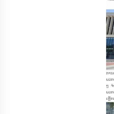
ການເ
ພວກເ
ໆ ຈຳ
ພວກເ
ເຫຼັ