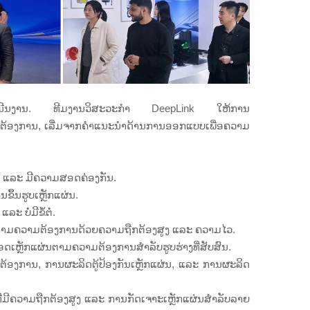
ການດຳເນີນງານ. ທີມງານວິສະວະກຳ DeepLink ໃຫ້ການ
ວາມຕ້ອງການ, ເລີ່ມຈາກຄຳແນະນຳດ້ານການອອກແບບເພື່ອຄວາມ
ຼາຍ ແລະ ມີຄວາມສອດຄ່ອງກັນ.
ຶ້ນຮູບເຫຼັກແຜ່ນ.
 ບໍ່ມີຂໍ້ຕໍ່.
ັກຕາມຄວາມຕ້ອງການດ້ວຍຄວາມຖືກຕ້ອງສູງ ແລະ ຄວາມໄວ.
ອດເຫຼັກແຜ່ນຕາມຄວາມຕ້ອງການສຳລັບຮູບຮ່າງທີ່ສັບສົນ.
ມຕ້ອງການ, ການຜະລິດຕູ້ປ້ອງກັນເຫຼັກແຜ່ນ, ແລະ ການຜະລິດ
ມີຄວາມຖືກຕ້ອງສູງ ແລະ ການກັດເຈາະເຫຼັກແຜ່ນສຳລັບລາຍ