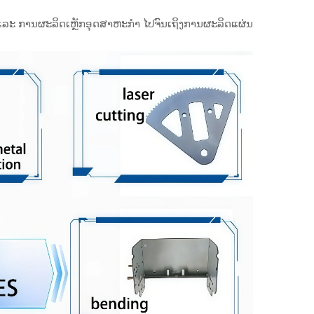
 ແລະ ການຜະລິດເຫຼັກອຸດສາຫະກຳ ໄປຈົນເຖິງການຜະລິດແຜ່ນ