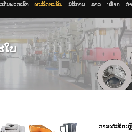
ຽວກັບພວກເຮົາ
ຜະລິດຕະພັນ
ບໍລິການ
ຂ່າວ
บล็อก
ກໍ
ະໃບ
ການຜະລິດເຫ