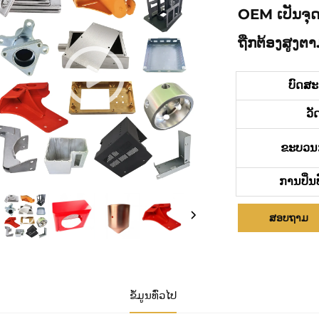
OEM ເປັນຈຸດ
ຖືກຕ້ອງສູງ
ບົດສ
ວັ
ຂະບວນ
ການປິ່ນ
ສອບຖາມ
ຂໍ້ມູນທົ່ວໄປ