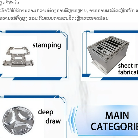
ດທີ່ສຳຄັນ.
ຮົາໃຫ້ບໍລິການຕາມຄວາມຕ້ອງການທີ່ຫຼາກຫຼາຍ, ຈາກການຜະລິດເຫຼັກໜັກ
ກຄວາມແທ້ຈິງສູງ ແລະ ຕົ້ນແບບການຜະລິດເຫຼັກຂະໜາດນ້ອຍ.