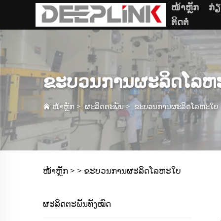
ໜ້າຫຼັກ
ກ່
ຕິດຕໍ່
ຂະບວນການຜະລິດໂລຫ
ໜ້າຫຼັກ
>
ຜະລິດຕະພັນ
>
ຂະບວນການຜະລິດໂລຫະໃບ
ໜ້າຫຼັກ >
>
ຂະບວນການຜະລິດໂລຫະໃບ
ຜະລິດຕະພັນທັງໝົດ