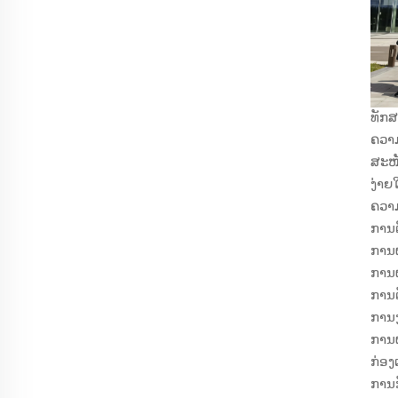
ທັກສ
ຄວາ
ສະໜັ
ງ່າຍ
ຄວາມ
ການຕ
ການຜ
ການຜ
ການຕ
ການງ
ການຜ
ກ່ອງເ
ການກ