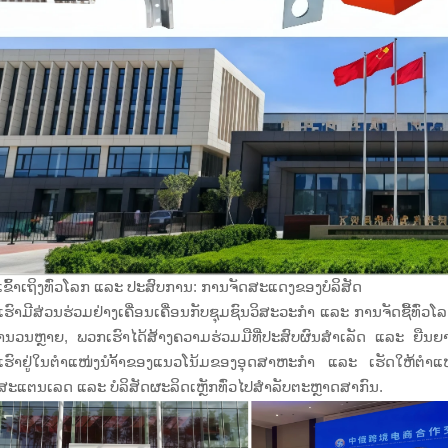
ຂົ້າເຖິງທົ່ວໂລກ ແລະ ປະສົບການ: ການຈັດສະແດງຂອງບໍລິສັດ
ຮົາມີສ່ວນຮ່ວມຢ່າງເຄື່ອນເຄື່ອນກັບຊຸມຊົນວິສະວະກຳ ແລະ ການຈັດຊື້ທົ່
ນວນຫຼາຍ, ພວກເຮົາໄດ້ສ້າງຄວາມຮ່ວມມືທີ່ປະສົບຜົນສຳເລັດ ແລະ ຍືນຍາວກ
ຮົາຢູ່ໃນຕຳແໜ່ງນຳ້້າຂອງແນວໂນ້ມຂອງອຸດສາຫະກຳ ແລະ ເຮັດໃຫ້ຕຳແໜ່
ກສະແຕນເລດ ແລະ ບໍລິສັດຜະລິດເຫຼັກທົ່ວໄປສຳລັບຕະຫຼາດສາກົນ.