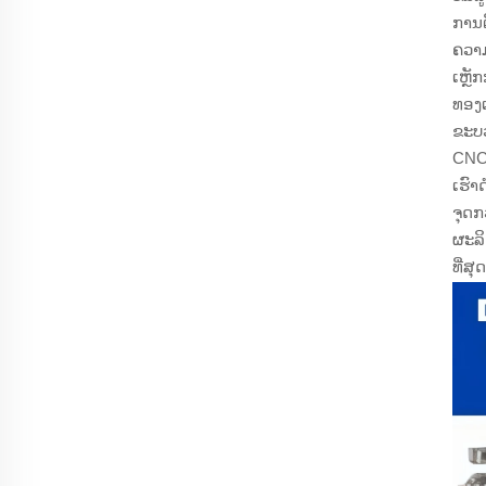
ການຕ
ຄວາ
ເຫຼ
ທອງ
ຂະບວ
CNC,
ເຮົ
ຈຸດກ
ຜະລິ
ທີ່ສຸດ