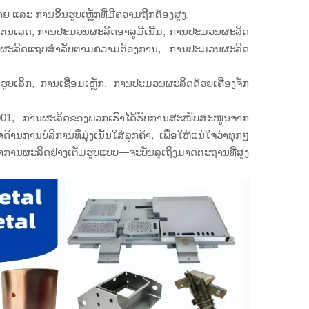
ຍ ແລະ ການຂຶ້ນຮູບເຫຼັກທີ່ມີຄວາມຖືກຕ້ອງສູງ.
ຕນເລດ, ການປະມວນຜະລິດອາລູມີເນີ້ມ, ການປະມວນຜະລິດ
ນຜະລິດແຖບສຳລັບຕາມຄວາມຕ້ອງການ, ການປະມວນຜະລິດ
ບເລິກ, ການເຊື່ອມເຫຼັກ, ການປະມວນຜະລິດດ້ວຍເຄື່ອງຈັກ
001, ການຜະລິດຂອງພວກເຮົາໄດ້ຮັບການສະໜັບສະໜູນຈາກ
ານບໍລິການທີ່ມຸ່ງເນັ້ນໃສ່ລູກຄ້າ, ເພື່ອໃຫ້ແນ່ໃຈວ່າທຸກໆ
 ຫາການຜະລິດຢ່າງເຕັມຮູບແບບ—ຈະບັນລຸເຖິງມາດຕະຖານທີ່ສູງ