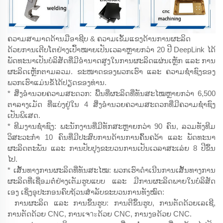
ຄວາມສາມາດດ້ານມືອາຊີບ & ຄວາມເຂັ້ມແຂງດ້ານການຜະລິດ
ດ້ວຍການເຕີບໂຕຢ່າງເປົ້າໝາຍເປັນເວລາຫຼາຍກວ່າ 20 ປີ DeepLink ໄດ້
ພັດທະນາເປັນບໍລິສັດທີ່ມີອຳນາດສູງໃນການຜະລິດແຜ່ນເຫຼັກ ແລະ ການ
ຜະລິດເຫຼັກຕາມລວມ. ຂະໜາດຂອງພວກເຮົາ ແລະ ຄວາມຊ່ຳຊົງຂອງ
ພວກເຮົາແມ່ນຂໍ້ໄດ້ປຽດຂອງທ່ານ.
* ສິ່ງອຳນວຍຄວາມສະດວກ: ພື້ນທີ່ຜະລິດທີ່ທັນສະໄໝຫຼາຍກວ່າ 6,500
ຕາລາງເມັດ ທີ່ແບ່ງຢູ່ໃນ 4 ສິ່ງອຳນວຍຄວາມສະດວກທີ່ມີຄວາມຊ່ຳຊົງ
ເປັນພິເສດ.
* ທີມງານຊ່ຳຊົງ: ພະນັກງານທີ່ມີທັກສະຫຼາຍກວ່າ 90 ຄົນ, ລວມທັງທີມ
ວິສະວະກຳ 10 ຄົນທີ່ມີປະສົບການດ້ານການຄົ້ນຄວ້າ ແລະ ພັດທະນາ
ຜະລິດຕະພັນ ແລະ ການປັບປຸງຂະບວນການເປັນເວລາສະເລ່ຍ 8 ປີຂຶ້ນ
ໄປ.
* ເສັ້ນທາງການຜະລິດທີ່ທັນສະໄໝ: ພວກເຮົາດຳເນີນການເສັ້ນທາງການ
ຜະລິດທີ່ເຊື່ອມຕໍ່ຢ່າງເຕັມຮູບແບບ ແລະ ມີການຜະລິດພາຍໃນບໍລິສັດ
ເອງ ເຊິ່ງອຸປະກອນຄົບຖ້ວນສຳລັບຂະບວນການທັງໝົດ:
ການຜະລິດ ແລະ ການຂຶ້ນຮູບ: ການຕີຂຶ້ນຮູບ, ການຕັດດ້ວຍເລເຊີ,
ການຕັດດ້ວຍ CNC, ການເຈาะດ້ວຍ CNC, ການງອດ້ວຍ CNC.