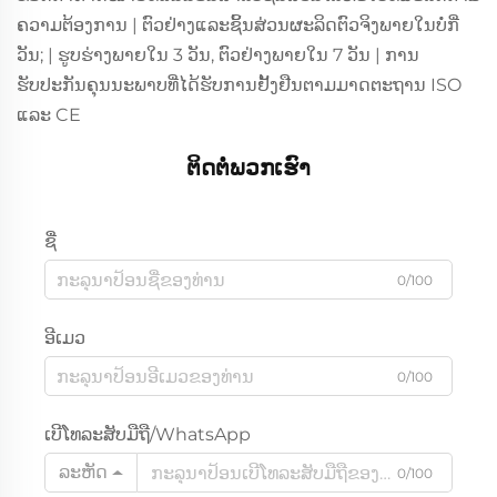
ຄວາມຕ້ອງການ | ຕົວຢ່າງແລະຊິ້ນສ່ວນຜະລິດຕົວຈິງພາຍໃນບໍ່ກີ່
ວັນ; | ຮູບຮ່າງພາຍໃນ 3 ວັນ, ຕົວຢ່າງພາຍໃນ 7 ວັນ | ການ
ຮັບປະກັນຄຸນນະພາບທີ່ໄດ້ຮັບການຢັ້ງຢືນຕາມມາດຕະຖານ ISO
ແລະ CE
ຕິດຕໍ່ພວກເຮົາ
ຊື່
0/100
ອີເມວ
0/100
ເບີໂທລະສັບມືຖື/WhatsApp
ລະຫັດ
0/100