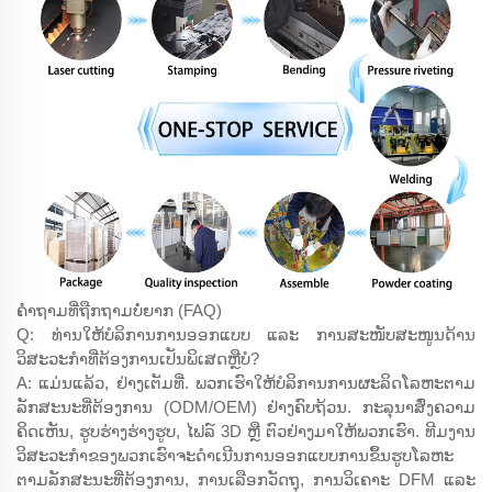
ຄຳຖາມທີ່ຖືກຖາມບໍ່ຍາກ (FAQ)
Q: ທ່ານໃຫ້ບໍລິການການອອກແບບ ແລະ ການສະໜັບສະໜູນດ້ານ
ວິສະວະກຳທີ່ຕ້ອງການເປັນພິເສດຫຼືບໍ?
A: ແມ່ນແລ້ວ, ຢ່າງເຕັມທີ່. ພວກເຮົາໃຫ້ບໍລິການການຜະລິດໂລຫະຕາມ
ລັກສະນະທີ່ຕ້ອງການ (ODM/OEM) ຢ່າງຄົບຖ້ວນ. ກະລຸນາສົ່ງຄວາມ
ຄິດເຫັນ, ຮູບຮ່າງຮ່າງຮູບ, ໄຟລ໌ 3D ຫຼື ຕົວຢ່າງມາໃຫ້ພວກເຮົາ. ທີມງານ
ວິສະວະກຳຂອງພວກເຮົາຈະດຳເນີນການອອກແບບການຂຶ້ນຮູບໂລຫະ
ຕາມລັກສະນະທີ່ຕ້ອງການ, ການເລືອກວັດຖຸ, ການວິເຄາະ DFM ແລະ