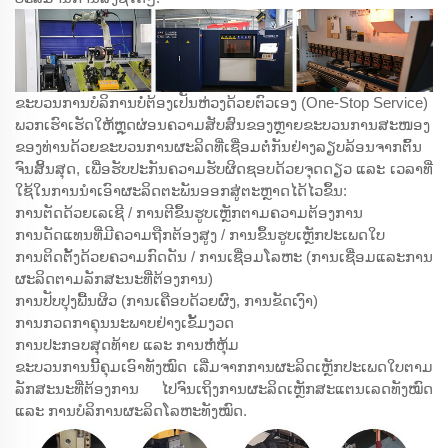
ຂະບວນການບໍລິການບໍ່ຕ້ອງເປັນຫ່ວງດ້ວຍຕົວເອງ (One-Stop Service)
ພວກເຮົາເຮັດໃຫ້ຫຼຸດຜ່ອນຄວາມສັບສົນຂອງຫຼາຍຂະບວນການສະໜອງ
ຂອງທ່ານດ້ວຍຂະບວນການຜະລິດທີ່ເຊື່ອມຕໍ່ກັນຢ່າງລຽບລ້ອນຈາກຕົ້ນ
ຈົນສິ້ນສຸດ, ເພື່ອຮັບປະກັນຄວາມຮັບຜິດຊອບດ້ວຍຈຸດດຽວ ແລະ ເວລາທີ່
ໃຊ້ໃນການນຳເອົາຜະລິດຕະພັນອອກສູ່ຕະຫຼາດໄດ້ໄວຂຶ້ນ:
ການຕັດດ້ວຍເລເຊີ / ການຕີຂຶ້ນຮູບເຫຼັກຕາມຄວາມຕ້ອງການ
ການດັດແທນທີ່ມີຄວາມຖືກຕ້ອງສູງ / ການຂຶ້ນຮູບເຫຼັກປະເພດໃບ
ການຕິດຕັ້ງດ້ວຍຄວາມກົດດັນ / ການເຊື່ອມໂລຫະ (ການເຊື່ອມແລະການ
ຜະລິດຕາມລັກສະນະທີ່ຕ້ອງການ)
ການປັບປຸງພື້ນຜິວ (ການເຄືອບດ້ວຍຜົງ, ການຂັດເງົາ)
ການກວດກາຄຸນນະພາບຢ່າງເຂັ້ມງວດ
ການປະກອບສຸດທ້າຍ ແລະ ການຫໍ່ຫຸ້ມ
ຂະບວນການນີ້ຄຸມເອົາທັງໝົດ ເລີ່ມຈາກການຜະລິດເຫຼັກປະເພດໃບຕາມ
ລັກສະນະທີ່ຕ້ອງການ ໄປຈົນເຖິງການຜະລິດເຫຼັກສະແຕນເລດທັງໝົດ
ແລະ ການບໍລິການຜະລິດໂລຫະທັງໝົດ.