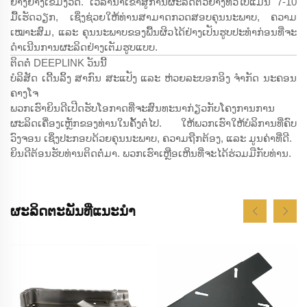
ຢ່າງຢ່າງເຂີ້ມງວດ. ເວລານຳເຂົ້າສູ່ການຜະລິດຕົວຢ່າງທົ່ວໄປແມ່ນ 7-10
ມື້ເຮັດວຽກ, ເຊິ່ງຊ່ວຍໃຫ້ທ່ານສາມາດກວດສອບຄຸນນະພາບ, ຄວາມ
ເໝາະສົມ, ແລະ ຄຸນນະພາບຂອງພື້ນຜິວໄດ້ຢ່າງເປັນຮູບປະທຳກ່ອນທີ່ຈະ
ດຳເນີນການຜະລິດຢ່າງເຕັມຮູບແບບ.
ຕິດຕໍ່ DEEPLINK ວັນນີ້
ບໍລິສັດ ເດີ້ນລິ້ງ ສາກົນ ສະແປັງ ແລະ ຫ່ວຍລະບອກອິງ ຈຳກັດ ນະຄອນ
ຄາງໂຈ
ພວກເຮົາຍິນດີເປີດຮັບໂອກາດທີ່ຈະສົນທະນາກ່ຽວກັບໂຄງການການ
ຜະລິດເຄື່ອງເຫຼັກຂອງທ່ານໃນຄັ້ງຕໍ່ໄປ. ໃຫ້ພວກເຮົາໃຫ້ບໍລິການທີ່ຄົບ
ວົງຈອນ ເຊິ່ງປະກອບດ້ວຍຄຸນນະພາບ, ຄວາມຖືກຕ້ອງ, ແລະ ມູນຄ່າທີ່ດີ.
ຍິນດີຕ້ອນຮັບທ່ານຕິດຕໍ່ມາ. ພວກເຮົາເຫຼືອເຫິນທີ່ຈະໄດ້ຮ່ວມມືກັບທ່ານ.
ຜະລິດຕະພັນທີ່ແນະນຳ