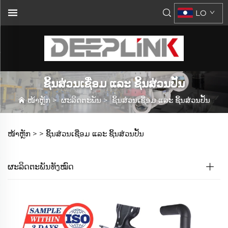
LO
ຊິ້ນສ່ວນເຊື່ອມ ແລະ ຊິ້ນສ່ວນປັ້ນ
ໜ້າຫຼັກ
>
ຜະລິດຕະພັນ
>
ຊິ້ນສ່ວນເຊື່ອມ ແລະ ຊິ້ນສ່ວນປັ້ນ
ໜ້າຫຼັກ >
>
ຊິ້ນສ່ວນເຊື່ອມ ແລະ ຊິ້ນສ່ວນປັ້ນ
ຜະລິດຕະພັນທັງໝົດ