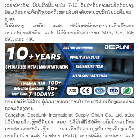
ເວລານຳເຂົ້າ: ມີປະສິດທິພາບໃນ 7-10 ວັນສຳລັບການຜະລິດຕົວຢ່າງ,
ພ້ອມດ້ວຍການຈັດຕັ້ງເວລາທີ່ເໝາະສົມສຳລັບການຜະລິດໃນປະລິມານ
ຫຼາຍ.
ໃບຮັບຮອງ: ລະບົບ ແລະ ຜະລິດຕະພັນຂອງພວກເຮົາເຂົ້າເກນ
ມາດຕະຖານສາກົນ, ແລະ ໄດ້ຮັບການຮັບຮອງຈາກ SGS, CE, IAF,
ISO, ແລະ KIK.
ການນຳເຂົ້າບໍລິສັດ: ຄູ່ຮ່ວມງານຂອງທ່ານໃນການຜະລິດເຄື່ອງແທນຕາມ
ຄວາມຕ້ອງການ
Cangzhou DeepLink International Supply Chain Co., Ltd. ແມ່ນ
ບໍລິສັດຜະລິດເຫຼັກທີ່ຊັ້ນນຳ ແລະ ບໍລິສັດທີ່ໃຫ້ບໍລິການຄົບວົງຈອນດ້ານ
ການປະມວນຜະລິດເຫຼັກ. ພວກເຮົາມີຄວາມມຸ່ງໝັ້ນຢ່າງເຂັ້ມງວດໃນ
ການຄົ້ນຄວ້າ ແລະ ພັດທະນາ (R&D), ການຜະລິດ, ການຂາຍ ແລະ