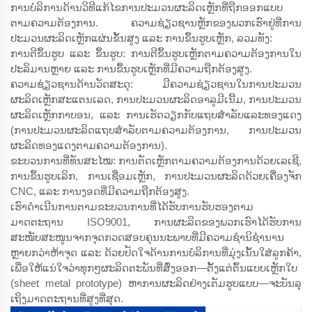
ການບໍລິການດ້ານວິທີແກ້ໄຂການປະມວນຜະລິດເຫຼັກທີ່ຖືກອອກແບບ
ຕາມຄວາມຕ້ອງການ. ຄວາມຊ່ຽວຊານຫຼັກຂອງພວກເຮົາຢູ່ທີ່ການ
ປະມວນຜະລິດເຫຼັກແຜ່ນຂັ້ນສູງ ແລະ ການຂຶ້ນຮູບເຫຼັກ, ລວມທັງ:
ການຕີຂຶ້ນຮູບ ແລະ ຂຶ້ນຮູບ: ການຕີຂຶ້ນຮູບເຫຼັກຕາມຄວາມຕ້ອງການໃນ
ປະລິມານຫຼາຍ ແລະ ການຂຶ້ນຮູບເຫຼັກທີ່ມີຄວາມຖືກຕ້ອງສູງ.
ຄວາມຊ່ຽວຊານດ້ານວັດສະດຸ: ມີຄວາມຊ່ຽວຊານໃນການປະມວນ
ຜະລິດເຫຼັກສະແຕນເລດ, ການປະມວນຜະລິດອາລູມີເນີ້ມ, ການປະມວນ
ຜະລິດເຫຼັກກາບອນ, ແລະ ການເຮັດວຽກກັບແຖບສຳລັບແລະທອງແດງ
(ການປະມວນຜະລິດແຖບສຳລັບຕາມຄວາມຕ້ອງການ, ການປະມວນ
ຜະລິດທອງແດງຕາມຄວາມຕ້ອງການ).
ຂະບວນການທີ່ທັນສະໄໝ: ການຕັດເຫຼັກຕາມຄວາມຕ້ອງການດ້ວຍເລເຊີ,
ການຂຶ້ນຮູບເລິກ, ການເຊື່ອມເຫຼັກ, ການປະມວນຜະລິດດ້ວຍເຄື່ອງຈັກ
CNC, ແລະ ການງອດທີ່ມີຄວາມຖືກຕ້ອງສູງ.
ເຮົາດຳເນີນການຕາມຂະບວນການທີ່ໄດ້ຮັບການຮັບຮອງຕາມ
ມາດຕະຖານ ISO9001, ການຜະລິດຂອງພວກເຮົາໄດ້ຮັບການ
ສະໜັບສະໜູນຈາກຈຸດກວດສອບຄຸນນະພາບທີ່ມີຄວາມຊຳນິຊຳນານ
ຫຼາຍກວ່າຫ້າຈຸດ ແລະ ດ້ວຍປັດໃຈດ້ານການບໍລິການທີ່ມຸ່ງເນັ້ນໃສ່ລູກຄ້າ,
ເພື່ອໃຫ້ແນ່ໃຈວ່າທຸກໆຜະລິດຕະພັນທີ່ສົ່ງອອກ—ຕັ້ງແຕ່ຕົ້ນແບບເຫຼັກໃບ
(sheet metal prototype) ຫາການຜະລິດຢ່າງເຕັມຮູບແບບ—ຈະບັນລຸ
ເຖິງມາດຕະຖານທີ່ສູງທີ່ສຸດ.