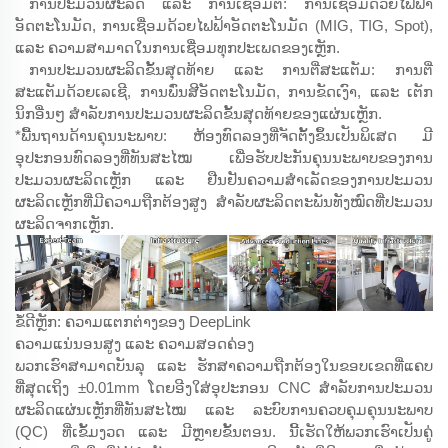
ການປະມວນຜະລິດ ແລະ ການເຊື່ອມຕໍ່: ການເຊື່ອມດ້ວຍໄຟຟ້າ
ອັດຕະໂນມັດ, ການເຊື່ອມດ້ວຍໄຟຟ້າອັດຕະໂນມັດ (MIG, TIG, Spot),
ແລະ ຄວາມສາມາດໃນການເຊື່ອມທຸກປະເພດຂອງເຫຼັກ.
ການປະມວນຜະລິດຂັ້ນສຸດທ້າຍ ແລະ ການຕີ່ສະແຕັມ: ການຕີ່
ສະແຕັມດ້ວຍເລເຊີ, ການພົ່ນສີອັດຕະໂນມັດ, ການຂັດເງົາ, ແລະ ເຕັກ
ນິກອື່ນໆ ສຳລັບການປະມວນຜະລິດຂັ້ນສຸດທ້າຍຂອງແຜ່ນເຫຼັກ.
*ພື້ນຖານດ້ານຄຸນນະພາບ: ຫ້ອງທົດລອງທີ່ຈັດຕັ້ງຂຶ້ນເປັນພິເສດ ມີ
ອຸປະກອນທົດລອງທີ່ທັນສະໄໝ ເພື່ອຮັບປະກັນຄຸນນະພາບຂອງການ
ປະມວນຜະລິດເຫຼັກ ແລະ ຢືນຢັນຄວາມສຳເລັດຂອງການປະມວນ
ຜະລິດເຫຼັກທີ່ມີຄວາມຖືກຕ້ອງສູງ ສຳລັບຜະລິດຕະພັນທັງໝົດທີ່ປະມວນ
ຜະລິດຈາກເຫຼັກ.
ຂໍ້ດີຫຼັກ: ຄວາມແຕກຕ່າງຂອງ DeepLink
ຄວາມແນ່ນອນສູງ ແລະ ຄວາມສອດຄ່ອງ
ພວກເຮົາສາມາດບັນລຸ ແລະ ຮັກສາຄວາມຖືກຕ້ອງໃນຂອບເຂດທີ່ແຄບ
ທີ່ສຸດເຖິງ ±0.01mm ໂດຍອີງໃສ່ອຸປະກອນ CNC ສຳລັບການປະມວນ
ຜະລິດແຜ່ນເຫຼັກທີ່ທັນສະໄໝ ແລະ ລະບົບການຄວບຄຸມຄຸນນະພາບ
(QC) ທີ່ເຂັ້ມງວດ ແລະ ມີຫຼາຍຂັ້ນຕອນ. ນີ້ເຮັດໃຫ້ພວກເຮົາເປັນຄູ່