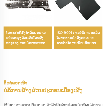
ໂລຫະໃບທີ່ສັ່ງທຳດ້ວຍຄວາມ
ISO 9001 ການບໍລິການຜະລິດ
ແນ່ນອນສູງດ້ວຍສີເຄືອບຜົງ
ໂລຫະຕາມຄໍາສັ່ງສະເພາະ
ທອງແດງ ແລະ ໂລຫະສະແຕນ
ການຕັດໂລຫະເຄືອບດ້ວຍເລເຊີ
ເລດທີ່ສາມາດແປງ ແລະ ກັດ
ໂລຫະເຄືອບສະແຕນເລດຕາມ
ດ້ວຍເລເຊີໄດ້
ຄໍາສັ່ງສະເພາະ ສ່ວນປະກອບ
ໂລຫະຕາມຄໍາສັ່ງສະເພາະ
ຕິດຕໍ່ພວກເຮົາ
ບໍລິການສ້າງສ່ວນປະກອບເມືອງເຜິ່ງ
ຂໍອັດຕາຄາດໝາຍທີ່ແນ່ນອນສຳລັບຊິ້ນສ່ວນໂລຫະໃບທີ່ຜະລິດຕາມ