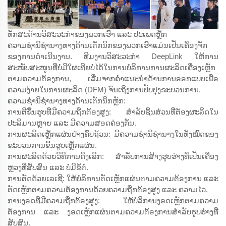
ທັກສະດ້ານວິສະວະກຳຂອງພວກເຮົາ ແລະ ປະເພດຫຼັກ
ຄວາມຊຳນິຊຳນາງທາງດ້ານເຕັກນິກຂອງພວກເຮົາແມ່ນເປັນເຄື່ອງຈັກ
ຂອງການດຳເນີນງານ. ທີມງານວິສະວະກຳ DeepLink ໃຫ້ການ
ສະໜັບສະໜູນທີ່ບໍ່ມີໃຜເທີຍບໍ່ໄດ້ໃນການບໍລິການການຜະລິດເຄື່ອງເຫຼັກ
ຕາມຄວາມຕ້ອງການ, ເລີ່ມຈາກຄຳແນະນຳດ້ານການອອກແບບເພື່ອ
ຄວາມງ່າຍໃນການຜະລິດ (DFM) ຈົນເຖິງການປັບປຸງຂະບວນການ.
ຄວາມຊຳນິຊຳນາງທາງດ້ານເຕັກນິກຫຼັກ:
ການຕີຂຶ້ນຮູບທີ່ມີຄວາມຖືກຕ້ອງສູງ: ສຳລັບຊິ້ນສ່ວນທີ່ຕ້ອງຜະລິດໃນ
ປະລິມານຫຼາຍ ແລະ ມີຄວາມສອດຄ່ອງກັນ.
ການຜະລິດເຫຼັກແຜ່ນຢ່າງຄົບຖ້ວນ: ມີຄວາມຊຳນິຊຳນາງໃນທັງໝົດຂອງ
ຂະບວນການຂຶ້ນຮູບເຫຼັກແຜ່ນ.
ການຜະລິດດ້ວຍວິທີການດຶງເລິກ: ສຳລັບການສ້າງຮູບຮ່າງທີ່ເປັນເຄື່ອງ
ຫຼວງທີ່ສັບສົນ ແລະ ບໍ່ມີຂໍ້ຕໍ່.
ການຕັດດ້ວຍເລເຊີ: ໃຫ້ບໍລິການຕັດເຫຼັກແຜ່ນຕາມຄວາມຕ້ອງການ ແລະ
ຕັດເຫຼັກຕາມຄວາມຕ້ອງການດ້ວຍຄວາມຖືກຕ້ອງສູງ ແລະ ຄວາມໄວ.
ການງອດທີ່ມີຄວາມຖືກຕ້ອງສູງ: ໃຫ້ບໍລິການງອດເຫຼັກຕາມຄວາມ
ຕ້ອງການ ແລະ ງອດເຫຼັກແຜ່ນຕາມຄວາມຕ້ອງການສຳລັບຮູບຮ່າງທີ່
ສັບສົນ.