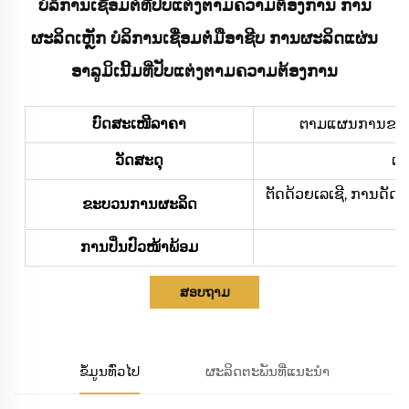
ບໍລິການເຊື່ອມຕໍ່ທີ່ປັບແຕ່ງຕາມຄວາມຕ້ອງການ ການ
ຜະລິດເຫຼັກ ບໍລິການເຊື່ອມຕໍ່ມືອາຊີບ ການຜະລິດແຜ່ນ
ອາລູມິເນີ້ມທີ່ປັບແຕ່ງຕາມຄວາມຕ້ອງການ
ບົດສະເໜີລາຄາ
ຕາມແຜນການຂອງທ່າ
ວັດສະດຸ
ເຫ
ຕັດດ້ວຍເລເຊີ, ການດັດ
ຂະບວນການຜະລິດ
ການປິ່ນປົວໜ້າພ້ອມ
ກາ
ສອບຖາມ
ຂໍ້ມູນທົ່ວໄປ
ຜະລິດຕະພັນທີ່ແນະນຳ