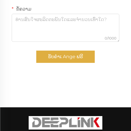
ຂໍ້ຄວາມ
0/1000
ຮັບຄຳເ Ange ຟຣີ