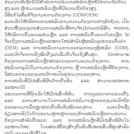
ຮ່ວມງານທີ່ເຊື່ອຖືໄດ້ສຳລັບການປະມວນຜະລິດເຫຼັກທີ່ມີຄວາມຖືກຕ້ອງ
ສູງ ແລະ ຜູ້ປະມວນຜະລິດເຫຼັກທີ່ມີຄວາມຖືກຕ້ອງສູງ.
ວິທີແກ້ໄຂທີ່ແທ້ຈິງຕາມຄວາມຕ້ອງການ (ODM/OEM)
ພວກເຮົາໃຫ້ບໍລິການການຜະລິດຕາມຄວາມຕ້ອງການຢ່າງຄົບຖ້ວນ, ເປັນ
ສ່ວນໜຶ່ງຂອງພາກສ່ວນການຜະລິດທີ່ທ່ານຈ້າງໄປນອກບໍລິສັດ. ຈາກການ
ໃຫ້ບໍລິການຕົ້ນແບບແຜ່ນເຫຼັກ ແລະ ການຜະລິດຕົ້ນແບບດ້ວຍເຫຼັກ ໄປ
ຈົນເຖິງການຜະລິດເຫຼັກຂະໜາດໃຫຍ່ສຳລັບຜູ້ຜະລິດອຸປະກອນຕົ້ນຕຳ
(OEM) ແລະ ການຜະລິດຕາມການອອກແບບຂອງຜູ້ຜະລິດ (ODM),
ພວກເຮົາຈັດການທັງໝົດຕັ້ງແຕ່ເລີ່ມຕົ້ນຈົນເຖິງສິ້ນສຸດ. ບໍ່ວ່າທ່ານຈະ
ຕ້ອງການການຜະລິດເຫຼັກສະແຕນເລດຕາມຄວາມຕ້ອງການ, ການ
ຜະລິດອາລູມີເນີ້ມຕາມຄວາມຕ້ອງການ, ຫຼື ການຜະລິດເຫຼັກທີ່ຕ້ອງການ,
ວິສະວະກອນຂອງພວກເຮົາຈະເປັນຄູ່ຮ່ວມງານຂອງທ່ານ.
ການຜະລິດທີ່ມີປະສິດທິຜົນດ້ານຕົ້ນທຶນ ແລະ ສາມາດຂະຫຍາຍ
ຂະໜາດໄດ້
ຂະບວນການທີ່ຖືກເຮັດໃຫ້ມີປະສິດທິຜົນ, ການບູລະນາການແນວຕັ້ງ,
ແລະ ຄວາມສາມາດໃນການຜະລິດປະລິມານຫຼາຍຂອງພວກເຮົາຖືກ
ອອກແບບມາເພື່ອຫຼຸດຜ່ອນຕົ້ນທຶນທັງໝົດຂອງທ່ານ. ພວກເຮົາເຊີ່ງ
ຊ່ຽວຊານທັງໃນດ້ານຄວາມຫຼາກຫຼາຍຂອງຮ້ານຜະລິດເຫຼັກຕາມຄວາມ
ຕ້ອງການສຳລັບຕົ້ນແບບ ແລະ ການຜະລິດເຫຼັກທີ່ມີປະສິດທິຜົນໃນ
ຂະໜາດໃຫຍ່, ໂດຍສະເໜີໂຄງສ້າງຕົ້ນທຶນທີ່ເໝາະສົມທີ່ສຸດສຳລັບ
ປະລິມານການສັ່ງຊື້ໃດໆ.