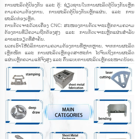
ການຜະລິດຕູ້ປ້ອງກັນ ແລະ ຕູ້: ຊ່ຽວຊານໃນການຜະລິດຕູ້ປ້ອງກັນເຫຼັກ
ຕາມຄວາມຕ້ອງການ, ການຜະລິດຕູ້ປ້ອງກັນເຫຼັກແຜ່ນ, ແລະ ການ
ຜະລິດກ່ອງເຫຼັກ.
ການກັດເຈາະດ້ວຍເຄື່ອງ CNC: ສະໜອງການກັດເຈາະເຫຼັກຕາມຄວາມ
ຕ້ອງການທີ່ມີຄວາມຖືກຕ້ອງສູງ ແລະ ການກັດເຈາະເຫຼັກແຜ່ນສຳລັບ
ລາຍລະອຽດທີ່ສຳຄັນ.
ພວກເຮົາໃຫ້ບໍລິການຕາມຄວາມຕ້ອງການທີ່ຫຼາກຫຼາຍ, ຈາກການຜະລິດ
ເຫຼັກໜັກ ແລະ ການຜະລິດເຫຼັກອຸດສາຫະກຳ ໄປຈົນເຖິງການຜະລິດ
ແຜ່ນເຫຼັກຄວາມແທ້ຈິງສູງ ແລະ ຕົ້ນແບບການຜະລິດເຫຼັກຂະໜາດນ້ອຍ.