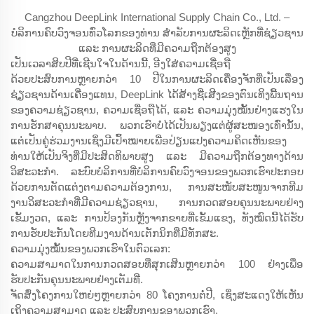
Cangzhou DeepLink International Supply Chain Co., Ltd. –
ບໍລິການຄົບວົງຈອນທົ່ວໂລກຂອງທ່ານ ສຳລັບການຜະລິດເຫຼັກທີ່ຊ່ຽວຊານ
ແລະ ການຜະລິດທີ່ມີຄວາມຖືກຕ້ອງສູງ
ເປັນເວລາສິບປີທີ່ເຊີນໃຈໃນດ້ານນີ້, ອີງໃສ່ຄວາມເຊື່ອຖື
ດ້ວຍປະສົບການຫຼາຍກວ່າ 10 ປີໃນການຜະລິດເຄື່ອງຈັກທີ່ເປັນເລື່ອງ
ຊ່ຽວຊານດ້ານເຄື່ອງແທນ, DeepLink ໄດ້ສ້າງຊື່ເສີງຂອງຕົນເທິງພື້ນຖານ
ຂອງຄວາມຊ່ຽວຊານ, ຄວາມເຊື່ອຖືໄດ້, ແລະ ຄວາມມຸ່ງໝັ້ນຢ່າງແຮງໃນ
ການຮັກສາຄຸນນະພາບ. ພວກເຮົາບໍ່ໄດ້ເປັນພຽງແຕ່ຜູ້ສະໜອງເທົ່ານັ້ນ,
ແຕ່ເປັນຄູ່ຮ່ວມງານເຊິ່ງມີເປົ້າໝາຍເພື່ອປ່ຽນແປງຄວາມຄິດເຫັນຂອງ
ທ່ານໃຫ້ເປັນຈິງທີ່ມີປະສິດທິພາບສູງ ແລະ ມີຄວາມຖືກຕ້ອງທາງດ້ານ
ວິສະວະກຳ. ລະບົບບໍລິການທີ່ບໍລິການຄົບວົງຈອນຂອງພວກເຮົາປະກອບ
ດ້ວຍການຕັດແຕ່ງຕາມຄວາມຕ້ອງການ, ການສະໜັບສະໜູນຈາກທີມ
ງານວິສະວະກຳທີ່ມີຄວາມຊ່ຽວຊານ, ການກວດສອບຄຸນນະພາບຢ່າງ
ເຂັ້ມງວດ, ແລະ ການປ້ອງກັນຫຼັງຈາກຂາຍທີ່ເຂັ້ມແຂງ, ທັງໝົດນີ້ໄດ້ຮັບ
ການຮັບປະກັນໂດຍທີມງານດ້ານເຕັກນິກທີ່ມີທັກສະ.
ຄວາມມຸ່ງໝັ້ນຂອງພວກເຮົາໃນຕົວເລກ:
ຄວາມສາມາດໃນການກວດສອບທີ່ສຸກເສີນຫຼາຍກວ່າ 100 ຢ່າງເພື່ອ
ຮັບປະກັນຄຸນນະພາບຢ່າງເຕັມທີ່.
ຈັດສົ່ງໂຄງການໃຫຍ່ໆຫຼາຍກວ່າ 80 ໂຄງການຕໍ່ປີ, ເຊິ່ງສະແດງໃຫ້ເຫັນ
ເຖິງຄວາມສາມາດ ແລະ ປະສົບການຂອງພວກເຮົາ.