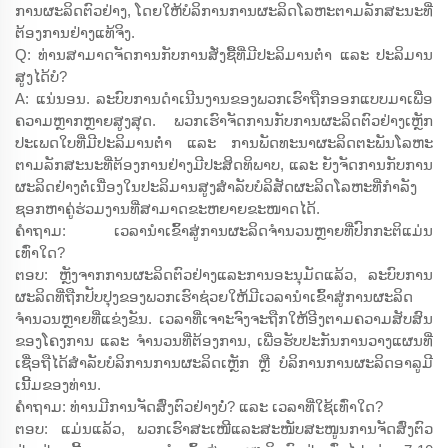
ການຜະລິດຕົວຢ່າງ, ໂດຍໃຫ້ບໍລິການການຜະລິດໂລຫະຕາມລັກສະນະທີ່
ຕ້ອງການຢ່າງແທ້ຈິງ.
Q: ທ່ານສາມາດຈັດການກັບການສັ່ງຊື້ທີ່ມີປະລິມານຕ່ຳ ແລະ ປະລິມານ
ສູງໄດ້ບໍ?
A: ແນ່ນອນ. ລະບົບການດຳເນີນງານຂອງພວກເຮົາຖືກອອກແບບມາເພື່ອ
ຄວາມຫຼາກຫຼາຍສູງສຸດ. ພວກເຮົາຈັດການກັບການຜະລິດຕົວຢ່າງເຫຼັກ
ປະເພດໃບທີ່ມີປະລິມານຕ່ຳ ແລະ ການພັດທະນາຜະລິດຕະພັນໂລຫະ
ຕາມລັກສະນະທີ່ຕ້ອງການຢ່າງມີປະສິດທິພາບ, ແລະ ຍັງຈັດການກັບການ
ຜະລິດຢ່າງຕໍ່ເນື່ອງໃນປະລິມານສູງສຳລັບບໍລິສັດຜະລິດໂລຫະທີ່ກຳລັງ
ຊອກຫາຄູ່ຮ່ວມງານທີ່ສາມາດຂະຫຍາຍຂະໜາດໄດ້.
ຄຳຖາມ: ເວລານຳເຂົ້າສູ່ການຜະລິດຈຳນວນຫຼາຍທີ່ປົກກະຕິແມ່ນ
ເທົ່າໃດ?
ຕອບ: ຫຼັງຈາກການຜະລິດຕົວຢ່າງແລະການອະນຸມັດແລ້ວ, ລະບົບການ
ຜະລິດທີ່ຖືກປັບປຸງຂອງພວກເຮົາຊ່ວຍໃຫ້ມີເວລານຳເຂົ້າສູ່ການຜະລິດ
ຈຳນວນຫຼາຍທີ່ແຂ່ງຂັນ. ເວລາທີ່ເຈາະຈົງຈະຖືກໃຫ້ອີງຕາມຄວາມສັບສົນ
ຂອງໂຄງການ ແລະ ຈຳນວນທີ່ຕ້ອງການ, ເພື່ອຮັບປະກັນການວາງແຜນທີ່
ເຊື່ອຖືໄດ້ສຳລັບບໍລິການການຜະລິດເຫຼັກ ຫຼື ບໍລິການການຜະລິດອາລູມີ
ເນີ້ມຂອງທ່ານ.
ຄຳຖາມ: ທ່ານມີການຈັດສົ່ງຕົວຢ່າງບໍ່? ແລະ ເວລາທີ່ໃຊ້ເທົ່າໃດ?
ຕອບ: ແມ່ນແລ້ວ, ພວກເຮົາສະເໜີແລະສະໜັບສະໜູນການຈັດສົ່ງຕົວ