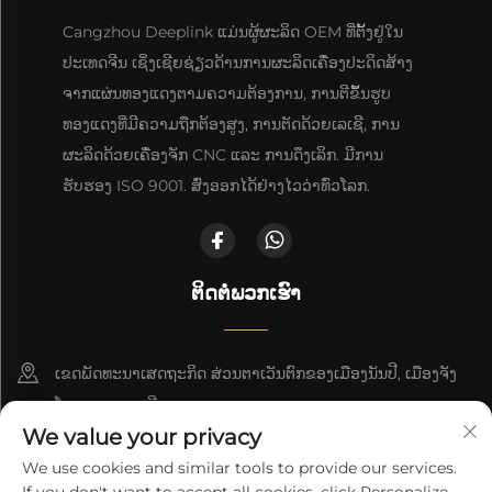
Cangzhou Deeplink ແມ່ນຜູ້ຜະລິດ OEM ທີ່ຕັ້ງຢູ່ໃນ
ປະເທດຈີນ ເຊິ່ງເຊີຍຊ່ຽວດ້ານການຜະລິດເຄື່ອງປະດິດສ້າງ
ຈາກແຜ່ນທອງແດງຕາມຄວາມຕ້ອງການ, ການຕີຂຶ້ນຮູບ
ທອງແດງທີ່ມີຄວາມຖືກຕ້ອງສູງ, ການຕັດດ້ວຍເລເຊີ, ການ
ຜະລິດດ້ວຍເຄື່ອງຈັກ CNC ແລະ ການດຶງເລິກ. ມີການ
ຮັບຮອງ ISO 9001. ສົ່ງອອກໄດ້ຢ່າງໄວວ່າທົ່ວໂລກ.
ຕິດຕໍ່ພວກເຮົາ
ເຂດພັດທະນາເສດຖະກິດ ສ່ວນຕາເວັນຕົກຂອງເມືອງນັນປີ, ເມືອງຈັງ
ໂຈວ, ແຂວງເຫຫີ
We value your privacy
+86-18617745678
We use cookies and similar tools to provide our services.