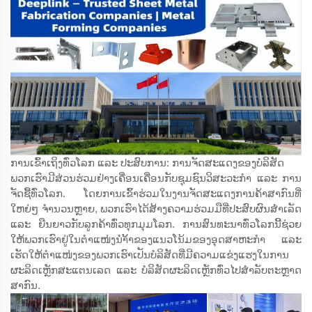
ການເຂົ້າເຖິງທົ່ວໂລກ ແລະ ປະສົບການ: ການຈັດສະແດງຂອງບໍລິສັດ
ພວກເຮົາມີສ່ວນຮ່ວມຢ່າງເຄື່ອນເຄື່ອນກັບຊຸມຊົນວິສະວະກຳ ແລະ ການ
ຈັດຊື້ທົ່ວໂລກ. ໂດຍການເຂົ້າຮ່ວມໃນງານຈັດສະແດງການຄ້າສາກົນທີ່
ໃຫຍ່ໆ ຈຳນວນຫຼາຍ, ພວກເຮົາໄດ້ສ້າງຄວາມຮ່ວມມືທີ່ປະສົບຜົນສຳເລັດ
ແລະ ຍືນຍາວກັບລູກຄ້າທົ່ວທຸກມຸມໂລກ. ການສົນທະນາທົ່ວໂລກນີ້ຊ່ວຍ
ໃຫ້ພວກເຮົາຢູ່ໃນຕຳແໜ່ງນຳ້້າຂອງແນວໂນ້ມຂອງອຸດສາຫະກຳ ແລະ
ເຮັດໃຫ້ຕຳແໜ່ງຂອງພວກເຮົາເປັນບໍລິສັດທີ່ມີຄວາມແຂ່ງແຮງໃນການ
ຜະລິດເຫຼັກສະແຕນເລດ ແລະ ບໍລິສັດຜະລິດເຫຼັກທົ່ວໄປສຳລັບຕະຫຼາດ
ສາກົນ.