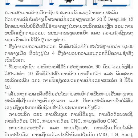
ຄວາມສາມາດດ້ານມືອາຊີບ & ຄວາມເຂັ້ມແຂງດ້ານການຜະລິດ
ດ້ວຍການເຕີບໂຕຢ່າງເປົ້າໝາຍເປັນເວລາຫຼາຍກວ່າ 20 ປີ DeepLink ໄດ້
ພັດທະນາເປັນບໍລິສັດທີ່ມີອຳນາດສູງໃນການຜະລິດແຜ່ນເຫຼັກ ແລະ ການ
ຜະລິດເຫຼັກຕາມລວມ. ຂະໜາດຂອງພວກເຮົາ ແລະ ຄວາມຊ່ຳຊົງຂອງ
ພວກເຮົາແມ່ນຂໍ້ໄດ້ປຽດຂອງທ່ານ.
* ສິ່ງອຳນວຍຄວາມສະດວກ: ພື້ນທີ່ຜະລິດທີ່ທັນສະໄໝຫຼາຍກວ່າ 6,500
ຕາລາງເມັດ ທີ່ແບ່ງຢູ່ໃນ 4 ສິ່ງອຳນວຍຄວາມສະດວກທີ່ມີຄວາມຊ່ຳຊົງ
ເປັນພິເສດ.
* ທີມງານຊ່ຳຊົງ: ພະນັກງານທີ່ມີທັກສະຫຼາຍກວ່າ 90 ຄົນ, ລວມທັງທີມ
ວິສະວະກຳ 10 ຄົນທີ່ມີປະສົບການດ້ານການຄົ້ນຄວ້າ ແລະ ພັດທະນາ
ຜະລິດຕະພັນ ແລະ ການປັບປຸງຂະບວນການເປັນເວລາສະເລ່ຍ 8 ປີຂຶ້ນ
ໄປ.
* ເສັ້ນທາງການຜະລິດທີ່ທັນສະໄໝ: ພວກເຮົາດຳເນີນການເສັ້ນທາງການ
ຜະລິດທີ່ເຊື່ອມຕໍ່ຢ່າງເຕັມຮູບແບບ ແລະ ມີການຜະລິດພາຍໃນບໍລິສັດ
ເອງ ເຊິ່ງອຸປະກອນຄົບຖ້ວນສຳລັບຂະບວນການທັງໝົດ:
ການຜະລິດ ແລະ ການຂຶ້ນຮູບ: ການຕີຂຶ້ນຮູບ, ການຕັດດ້ວຍເລເຊີ,
ການຕັດດ້ວຍ CNC, ການເຈาะດ້ວຍ CNC, ການງອດ້ວຍ CNC.
ການປະມວນຜະລິດ ແລະ ການເຊື່ອມຕໍ່: ການເຊື່ອມດ້ວຍໄຟຟ້າ
ອັດຕະໂນມັດ, ການເຊື່ອມດ້ວຍໄຟຟ້າອັດຕະໂນມັດ (MIG, TIG, Spot),