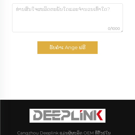
0/1000
ຮັບຄຳເ Ange ຟຣີ
Cangzhou Deeplink ແມ່ນຜູ້ຜະລິດ OEM ທີ່ຕັ້ງຢູ່ໃນ