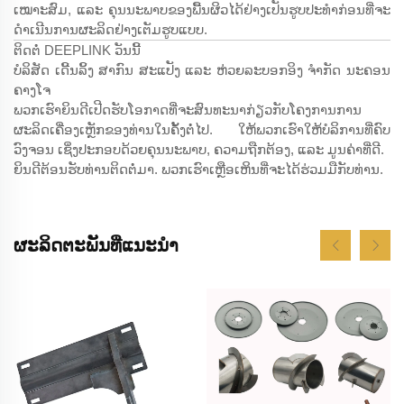
ເໝາະສົມ, ແລະ ຄຸນນະພາບຂອງພື້ນຜິວໄດ້ຢ່າງເປັນຮູບປະທຳກ່ອນທີ່ຈະ
ດຳເນີນການຜະລິດຢ່າງເຕັມຮູບແບບ.
ຕິດຕໍ່ DEEPLINK ວັນນີ້
ບໍລິສັດ ເດີ້ນລິ້ງ ສາກົນ ສະແປັງ ແລະ ຫ່ວຍລະບອກອິງ ຈຳກັດ ນະຄອນ
ຄາງໂຈ
ພວກເຮົາຍິນດີເປີດຮັບໂອກາດທີ່ຈະສົນທະນາກ່ຽວກັບໂຄງການການ
ຜະລິດເຄື່ອງເຫຼັກຂອງທ່ານໃນຄັ້ງຕໍ່ໄປ. ໃຫ້ພວກເຮົາໃຫ້ບໍລິການທີ່ຄົບ
ວົງຈອນ ເຊິ່ງປະກອບດ້ວຍຄຸນນະພາບ, ຄວາມຖືກຕ້ອງ, ແລະ ມູນຄ່າທີ່ດີ.
ຍິນດີຕ້ອນຮັບທ່ານຕິດຕໍ່ມາ. ພວກເຮົາເຫຼືອເຫິນທີ່ຈະໄດ້ຮ່ວມມືກັບທ່ານ.
ຜະລິດຕະພັນທີ່ແນະນຳ