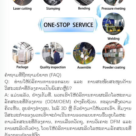
ຄຳຖາມທີ່ຖືກຖາມບໍ່ຍາກ (FAQ)
Q: ທ່ານໃຫ້ບໍລິການການອອກແບບ ແລະ ການສະໜັບສະໜູນດ້ານ
ວິສະວະກຳທີ່ຕ້ອງການເປັນພິເສດຫຼືບໍ?
A: ແມ່ນແລ້ວ, ຢ່າງເຕັມທີ່. ພວກເຮົາໃຫ້ບໍລິການການຜະລິດໂລຫະຕາມ
ລັກສະນະທີ່ຕ້ອງການ (ODM/OEM) ຢ່າງຄົບຖ້ວນ. ກະລຸນາສົ່ງຄວາມ
ຄິດເຫັນ, ຮູບຮ່າງຮ່າງຮູບ, ໄຟລ໌ 3D ຫຼື ຕົວຢ່າງມາໃຫ້ພວກເຮົາ. ທີມງານ
ວິສະວະກຳຂອງພວກເຮົາຈະດຳເນີນການອອກແບບການຂຶ້ນຮູບໂລຫະ
ຕາມລັກສະນະທີ່ຕ້ອງການ, ການເລືອກວັດຖຸ, ການວິເຄາະ DFM ແລະ
ການຜະລິດຕົວຢ່າງ, ໂດຍໃຫ້ບໍລິການການຜະລິດໂລຫະຕາມລັກສະນະທີ່
ຕ້ອງການຢ່າງແທ້ຈິງ.