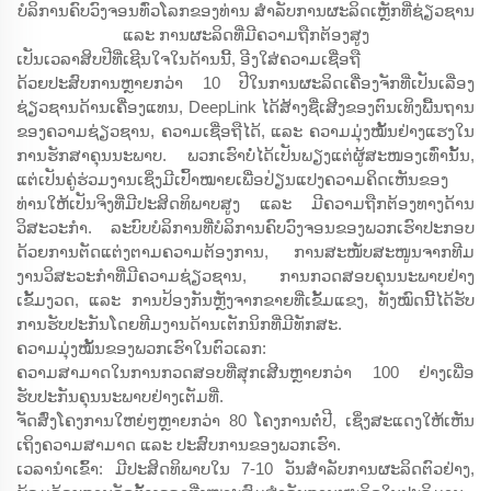
ບໍລິການຄົບວົງຈອນທົ່ວໂລກຂອງທ່ານ ສຳລັບການຜະລິດເຫຼັກທີ່ຊ່ຽວຊານ
ແລະ ການຜະລິດທີ່ມີຄວາມຖືກຕ້ອງສູງ
ເປັນເວລາສິບປີທີ່ເຊີນໃຈໃນດ້ານນີ້, ອີງໃສ່ຄວາມເຊື່ອຖື
ດ້ວຍປະສົບການຫຼາຍກວ່າ 10 ປີໃນການຜະລິດເຄື່ອງຈັກທີ່ເປັນເລື່ອງ
ຊ່ຽວຊານດ້ານເຄື່ອງແທນ, DeepLink ໄດ້ສ້າງຊື່ເສີງຂອງຕົນເທິງພື້ນຖານ
ຂອງຄວາມຊ່ຽວຊານ, ຄວາມເຊື່ອຖືໄດ້, ແລະ ຄວາມມຸ່ງໝັ້ນຢ່າງແຮງໃນ
ການຮັກສາຄຸນນະພາບ. ພວກເຮົາບໍ່ໄດ້ເປັນພຽງແຕ່ຜູ້ສະໜອງເທົ່ານັ້ນ,
ແຕ່ເປັນຄູ່ຮ່ວມງານເຊິ່ງມີເປົ້າໝາຍເພື່ອປ່ຽນແປງຄວາມຄິດເຫັນຂອງ
ທ່ານໃຫ້ເປັນຈິງທີ່ມີປະສິດທິພາບສູງ ແລະ ມີຄວາມຖືກຕ້ອງທາງດ້ານ
ວິສະວະກຳ. ລະບົບບໍລິການທີ່ບໍລິການຄົບວົງຈອນຂອງພວກເຮົາປະກອບ
ດ້ວຍການຕັດແຕ່ງຕາມຄວາມຕ້ອງການ, ການສະໜັບສະໜູນຈາກທີມ
ງານວິສະວະກຳທີ່ມີຄວາມຊ່ຽວຊານ, ການກວດສອບຄຸນນະພາບຢ່າງ
ເຂັ້ມງວດ, ແລະ ການປ້ອງກັນຫຼັງຈາກຂາຍທີ່ເຂັ້ມແຂງ, ທັງໝົດນີ້ໄດ້ຮັບ
ການຮັບປະກັນໂດຍທີມງານດ້ານເຕັກນິກທີ່ມີທັກສະ.
ຄວາມມຸ່ງໝັ້ນຂອງພວກເຮົາໃນຕົວເລກ:
ຄວາມສາມາດໃນການກວດສອບທີ່ສຸກເສີນຫຼາຍກວ່າ 100 ຢ່າງເພື່ອ
ຮັບປະກັນຄຸນນະພາບຢ່າງເຕັມທີ່.
ຈັດສົ່ງໂຄງການໃຫຍ່ໆຫຼາຍກວ່າ 80 ໂຄງການຕໍ່ປີ, ເຊິ່ງສະແດງໃຫ້ເຫັນ
ເຖິງຄວາມສາມາດ ແລະ ປະສົບການຂອງພວກເຮົາ.
ເວລານຳເຂົ້າ: ມີປະສິດທິພາບໃນ 7-10 ວັນສຳລັບການຜະລິດຕົວຢ່າງ,