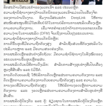
ທັກສະດ້ານວິສະວະກຳຂອງພວກເຮົາ ແລະ ປະເພດຫຼັກ
ຄວາມຊຳນິຊຳນາງທາງດ້ານເຕັກນິກຂອງພວກເຮົາແມ່ນເປັນເຄື່ອງຈັກ
ຂອງການດຳເນີນງານ. ທີມງານວິສະວະກຳ DeepLink ໃຫ້ການ
ສະໜັບສະໜູນທີ່ບໍ່ມີໃຜເທີຍບໍ່ໄດ້ໃນການບໍລິການການຜະລິດເຄື່ອງເຫຼັກ
ຕາມຄວາມຕ້ອງການ, ເລີ່ມຈາກຄຳແນະນຳດ້ານການອອກແບບເພື່ອ
ຄວາມງ່າຍໃນການຜະລິດ (DFM) ຈົນເຖິງການປັບປຸງຂະບວນການ.
ຄວາມຊຳນິຊຳນາງທາງດ້ານເຕັກນິກຫຼັກ:
ການຕີຂຶ້ນຮູບທີ່ມີຄວາມຖືກຕ້ອງສູງ: ສຳລັບຊິ້ນສ່ວນທີ່ຕ້ອງຜະລິດໃນ
ປະລິມານຫຼາຍ ແລະ ມີຄວາມສອດຄ່ອງກັນ.
ການຜະລິດເຫຼັກແຜ່ນຢ່າງຄົບຖ້ວນ: ມີຄວາມຊຳນິຊຳນາງໃນທັງໝົດຂອງ
ຂະບວນການຂຶ້ນຮູບເຫຼັກແຜ່ນ.
ການຜະລິດດ້ວຍວິທີການດຶງເລິກ: ສຳລັບການສ້າງຮູບຮ່າງທີ່ເປັນເຄື່ອງ
ຫຼວງທີ່ສັບສົນ ແລະ ບໍ່ມີຂໍ້ຕໍ່.
ການຕັດດ້ວຍເລເຊີ: ໃຫ້ບໍລິການຕັດເຫຼັກແຜ່ນຕາມຄວາມຕ້ອງການ ແລະ
ຕັດເຫຼັກຕາມຄວາມຕ້ອງການດ້ວຍຄວາມຖືກຕ້ອງສູງ ແລະ ຄວາມໄວ.
ການງອດທີ່ມີຄວາມຖືກຕ້ອງສູງ: ໃຫ້ບໍລິການງອດເຫຼັກຕາມຄວາມ
ຕ້ອງການ ແລະ ງອດເຫຼັກແຜ່ນຕາມຄວາມຕ້ອງການສຳລັບຮູບຮ່າງທີ່
ສັບສົນ.
ການຜະລິດຕູ້ປ້ອງກັນ ແລະ ຕູ້: ຊ່ຽວຊານໃນການຜະລິດຕູ້ປ້ອງກັນເຫຼັກ