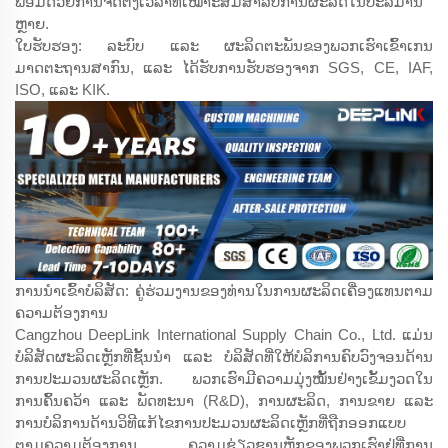
ພ້ອມດ້ວຍການຈັດຕັ້ງເວລາທີ່ເໝາະສົມສຳລັບການຜະລິດໃນປະລິມານ
ຫຼາຍ.
ໃບຮັບຮອງ: ລະບົບ ແລະ ຜະລິດຕະພັນຂອງພວກເຮົາເຂົ້າເກນ
ມາດຕະຖານສາກົນ, ແລະ ໄດ້ຮັບການຮັບຮອງຈາກ SGS, CE, IAF,
ISO, ແລະ KIK.
ການນຳເຂົ້າບໍລິສັດ: ຄູ່ຮ່ວມງານຂອງທ່ານໃນການຜະລິດເຄື່ອງແທນຕາມ
ຄວາມຕ້ອງການ
Cangzhou DeepLink International Supply Chain Co., Ltd. ແມ່ນ
ບໍລິສັດຜະລິດເຫຼັກທີ່ຊັ້ນນຳ ແລະ ບໍລິສັດທີ່ໃຫ້ບໍລິການຄົບວົງຈອນດ້ານ
ການປະມວນຜະລິດເຫຼັກ. ພວກເຮົາມີຄວາມມຸ່ງໝັ້ນຢ່າງເຂັ້ມງວດໃນ
ການຄົ້ນຄວ້າ ແລະ ພັດທະນາ (R&D), ການຜະລິດ, ການຂາຍ ແລະ
ການບໍລິການດ້ານວິທີແກ້ໄຂການປະມວນຜະລິດເຫຼັກທີ່ຖືກອອກແບບ
ຕາມຄວາມຕ້ອງການ. ຄວາມຊ່ຽວຊານຫຼັກຂອງພວກເຮົາຢູ່ທີ່ການ