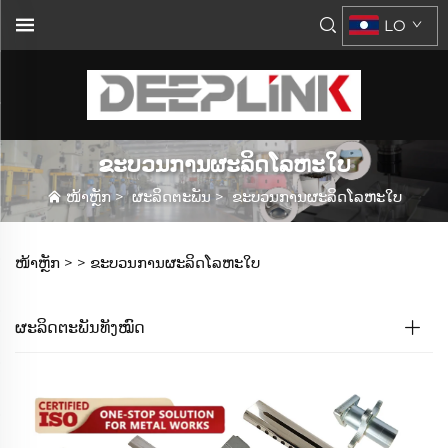
LO
ຂະບວນການຜະລິດໂລຫະໃບ
ໜ້າຫຼັກ
>
ຜະລິດຕະພັນ
>
ຂະບວນການຜະລິດໂລຫະໃບ
ໜ້າຫຼັກ >
>
ຂະບວນການຜະລິດໂລຫະໃບ
ຜະລິດຕະພັນທັງໝົດ