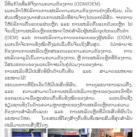
ວິທີແກ້ໄຂທີ່ແທ້ຈິງຕາມຄວາມຕ້ອງການ (ODM/OEM)
ພວກເຮົາໃຫ້ບໍລິການການຜະລິດຕາມຄວາມຕ້ອງການຢ່າງຄົບຖ້ວນ, ເປັນ
ສ່ວນໜຶ່ງຂອງພາກສ່ວນການຜະລິດທີ່ທ່ານຈ້າງໄປນອກບໍລິສັດ. ຈາກການ
ໃຫ້ບໍລິການຕົ້ນແບບແຜ່ນເຫຼັກ ແລະ ການຜະລິດຕົ້ນແບບດ້ວຍເຫຼັກ ໄປ
ຈົນເຖິງການຜະລິດເຫຼັກຂະໜາດໃຫຍ່ສຳລັບຜູ້ຜະລິດອຸປະກອນຕົ້ນຕຳ
(OEM) ແລະ ການຜະລິດຕາມການອອກແບບຂອງຜູ້ຜະລິດ (ODM),
ພວກເຮົາຈັດການທັງໝົດຕັ້ງແຕ່ເລີ່ມຕົ້ນຈົນເຖິງສິ້ນສຸດ. ບໍ່ວ່າທ່ານຈະ
ຕ້ອງການການຜະລິດເຫຼັກສະແຕນເລດຕາມຄວາມຕ້ອງການ, ການ
ຜະລິດອາລູມີເນີ້ມຕາມຄວາມຕ້ອງການ, ຫຼື ການຜະລິດເຫຼັກທີ່ຕ້ອງການ,
ວິສະວະກອນຂອງພວກເຮົາຈະເປັນຄູ່ຮ່ວມງານຂອງທ່ານ.
ການຜະລິດທີ່ມີປະສິດທິຜົນດ້ານຕົ້ນທຶນ ແລະ ສາມາດຂະຫຍາຍ
ຂະໜາດໄດ້
ຂະບວນການທີ່ຖືກເຮັດໃຫ້ມີປະສິດທິຜົນ, ການບູລະນາການແນວຕັ້ງ,
ແລະ ຄວາມສາມາດໃນການຜະລິດປະລິມານຫຼາຍຂອງພວກເຮົາຖືກ
ອອກແບບມາເພື່ອຫຼຸດຜ່ອນຕົ້ນທຶນທັງໝົດຂອງທ່ານ. ພວກເຮົາເຊີ່ງ
ຊ່ຽວຊານທັງໃນດ້ານຄວາມຫຼາກຫຼາຍຂອງຮ້ານຜະລິດເຫຼັກຕາມຄວາມ
ຕ້ອງການສຳລັບຕົ້ນແບບ ແລະ ການຜະລິດເຫຼັກທີ່ມີປະສິດທິຜົນໃນ
ຂະໜາດໃຫຍ່, ໂດຍສະເໜີໂຄງສ້າງຕົ້ນທຶນທີ່ເໝາະສົມທີ່ສຸດສຳລັບ
ປະລິມານການສັ່ງຊື້ໃດໆ.