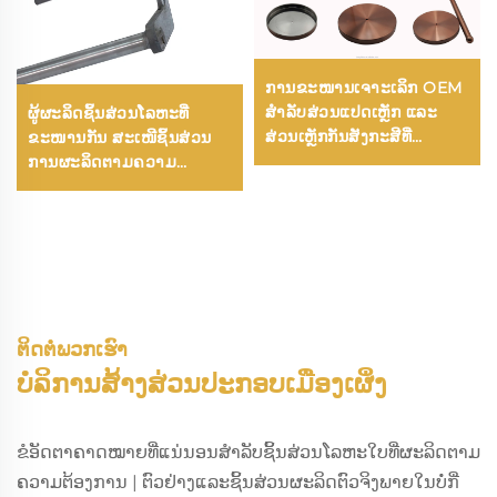
ການຂະໜານເຈາະເລິກ OEM
ສຳລັບສ່ວນແປດເຫຼັກ ແລະ
ຜູ້ຜະລິດຊິ້ນສ່ວນໂລຫະທີ່
ສ່ວນເຫຼັກກັນສັງກະສີທີ່
ຂະໜານກັນ ສະເໜີຊິ້ນສ່ວນ
ຂະໜານເລິກ
ການຜະລິດຕາມຄວາມ
ຕ້ອງການ ການງໍ ແລະ ຊິ້ນສ່ວນ
ເຊື່ອມໂລຫະ
ຕິດຕໍ່ພວກເຮົາ
ບໍລິການສ້າງສ່ວນປະກອບເມືອງເຜິ່ງ
ຂໍອັດຕາຄາດໝາຍທີ່ແນ່ນອນສຳລັບຊິ້ນສ່ວນໂລຫະໃບທີ່ຜະລິດຕາມ
ຄວາມຕ້ອງການ | ຕົວຢ່າງແລະຊິ້ນສ່ວນຜະລິດຕົວຈິງພາຍໃນບໍ່ກີ່