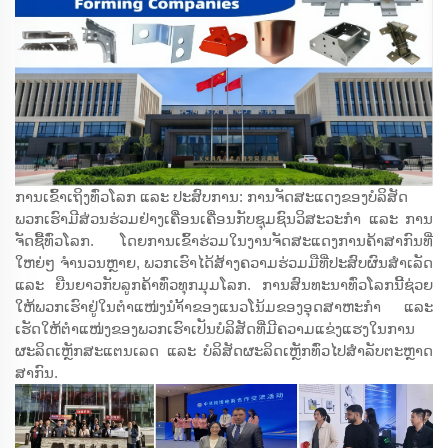
ການເຂົ້າເຖິງທົ່ວໂລກ ແລະ ປະສົບການ: ການຈັດສະແດງຂອງບໍລິສັດ
ພວກເຮົາມີສ່ວນຮ່ວມຢ່າງເຄື່ອນເຄື່ອນກັບຊຸມຊົນວິສະວະກຳ ແລະ ການ
ຈັດຊື້ທົ່ວໂລກ. ໂດຍການເຂົ້າຮ່ວມໃນງານຈັດສະແດງການຄ້າສາກົນທີ່
ໃຫຍ່ໆ ຈຳນວນຫຼາຍ, ພວກເຮົາໄດ້ສ້າງຄວາມຮ່ວມມືທີ່ປະສົບຜົນສຳເລັດ
ແລະ ຍືນຍາວກັບລູກຄ້າທົ່ວທຸກມຸມໂລກ. ການສົນທະນາທົ່ວໂລກນີ້ຊ່ວຍ
ໃຫ້ພວກເຮົາຢູ່ໃນຕຳແໜ່ງນຳ້້າຂອງແນວໂນ້ມຂອງອຸດສາຫະກຳ ແລະ
ເຮັດໃຫ້ຕຳແໜ່ງຂອງພວກເຮົາເປັນບໍລິສັດທີ່ມີຄວາມແຂ່ງແຮງໃນການ
ຜະລິດເຫຼັກສະແຕນເລດ ແລະ ບໍລິສັດຜະລິດເຫຼັກທົ່ວໄປສຳລັບຕະຫຼາດ
ສາກົນ.