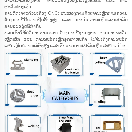
ຕາມຄວາມຕ້ອງການ, ການຜະລິດຕູ້ປ້ອງກັນເຫຼັກແຜ່ນ, ແລະ ການ
ຜະລິດກ່ອງເຫຼັກ.
ການກັດເຈາະດ້ວຍເຄື່ອງ CNC: ສະໜອງການກັດເຈາະເຫຼັກຕາມຄວາມ
ຕ້ອງການທີ່ມີຄວາມຖືກຕ້ອງສູງ ແລະ ການກັດເຈາະເຫຼັກແຜ່ນສຳລັບ
ລາຍລະອຽດທີ່ສຳຄັນ.
ພວກເຮົາໃຫ້ບໍລິການຕາມຄວາມຕ້ອງການທີ່ຫຼາກຫຼາຍ, ຈາກການຜະລິດ
ເຫຼັກໜັກ ແລະ ການຜະລິດເຫຼັກອຸດສາຫະກຳ ໄປຈົນເຖິງການຜະລິດ
ແຜ່ນເຫຼັກຄວາມແທ້ຈິງສູງ ແລະ ຕົ້ນແບບການຜະລິດເຫຼັກຂະໜາດນ້ອຍ.