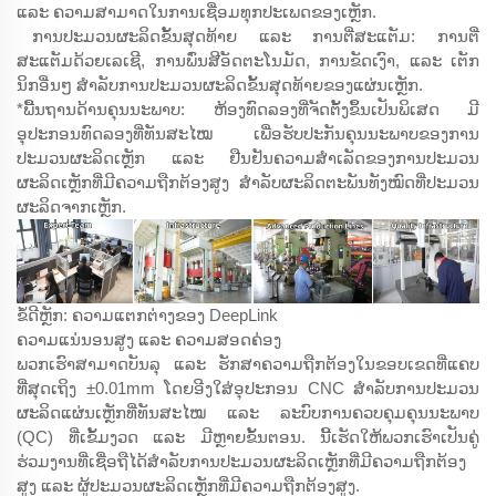
ແລະ ຄວາມສາມາດໃນການເຊື່ອມທຸກປະເພດຂອງເຫຼັກ.
ການປະມວນຜະລິດຂັ້ນສຸດທ້າຍ ແລະ ການຕີ່ສະແຕັມ: ການຕີ່
ສະແຕັມດ້ວຍເລເຊີ, ການພົ່ນສີອັດຕະໂນມັດ, ການຂັດເງົາ, ແລະ ເຕັກ
ນິກອື່ນໆ ສຳລັບການປະມວນຜະລິດຂັ້ນສຸດທ້າຍຂອງແຜ່ນເຫຼັກ.
*ພື້ນຖານດ້ານຄຸນນະພາບ: ຫ້ອງທົດລອງທີ່ຈັດຕັ້ງຂຶ້ນເປັນພິເສດ ມີ
ອຸປະກອນທົດລອງທີ່ທັນສະໄໝ ເພື່ອຮັບປະກັນຄຸນນະພາບຂອງການ
ປະມວນຜະລິດເຫຼັກ ແລະ ຢືນຢັນຄວາມສຳເລັດຂອງການປະມວນ
ຜະລິດເຫຼັກທີ່ມີຄວາມຖືກຕ້ອງສູງ ສຳລັບຜະລິດຕະພັນທັງໝົດທີ່ປະມວນ
ຜະລິດຈາກເຫຼັກ.
ຂໍ້ດີຫຼັກ: ຄວາມແຕກຕ່າງຂອງ DeepLink
ຄວາມແນ່ນອນສູງ ແລະ ຄວາມສອດຄ່ອງ
ພວກເຮົາສາມາດບັນລຸ ແລະ ຮັກສາຄວາມຖືກຕ້ອງໃນຂອບເຂດທີ່ແຄບ
ທີ່ສຸດເຖິງ ±0.01mm ໂດຍອີງໃສ່ອຸປະກອນ CNC ສຳລັບການປະມວນ
ຜະລິດແຜ່ນເຫຼັກທີ່ທັນສະໄໝ ແລະ ລະບົບການຄວບຄຸມຄຸນນະພາບ
(QC) ທີ່ເຂັ້ມງວດ ແລະ ມີຫຼາຍຂັ້ນຕອນ. ນີ້ເຮັດໃຫ້ພວກເຮົາເປັນຄູ່
ຮ່ວມງານທີ່ເຊື່ອຖືໄດ້ສຳລັບການປະມວນຜະລິດເຫຼັກທີ່ມີຄວາມຖືກຕ້ອງ
ສູງ ແລະ ຜູ້ປະມວນຜະລິດເຫຼັກທີ່ມີຄວາມຖືກຕ້ອງສູງ.