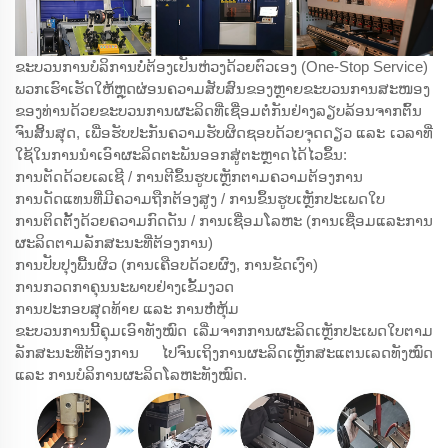
ຂະບວນການບໍລິການບໍ່ຕ້ອງເປັນຫ່ວງດ້ວຍຕົວເອງ (One-Stop Service)
ພວກເຮົາເຮັດໃຫ້ຫຼຸດຜ່ອນຄວາມສັບສົນຂອງຫຼາຍຂະບວນການສະໜອງ
ຂອງທ່ານດ້ວຍຂະບວນການຜະລິດທີ່ເຊື່ອມຕໍ່ກັນຢ່າງລຽບລ້ອນຈາກຕົ້ນ
ຈົນສິ້ນສຸດ, ເພື່ອຮັບປະກັນຄວາມຮັບຜິດຊອບດ້ວຍຈຸດດຽວ ແລະ ເວລາທີ່
ໃຊ້ໃນການນຳເອົາຜະລິດຕະພັນອອກສູ່ຕະຫຼາດໄດ້ໄວຂຶ້ນ:
ການຕັດດ້ວຍເລເຊີ / ການຕີຂຶ້ນຮູບເຫຼັກຕາມຄວາມຕ້ອງການ
ການດັດແທນທີ່ມີຄວາມຖືກຕ້ອງສູງ / ການຂຶ້ນຮູບເຫຼັກປະເພດໃບ
ການຕິດຕັ້ງດ້ວຍຄວາມກົດດັນ / ການເຊື່ອມໂລຫະ (ການເຊື່ອມແລະການ
ຜະລິດຕາມລັກສະນະທີ່ຕ້ອງການ)
ການປັບປຸງພື້ນຜິວ (ການເຄືອບດ້ວຍຜົງ, ການຂັດເງົາ)
ການກວດກາຄຸນນະພາບຢ່າງເຂັ້ມງວດ
ການປະກອບສຸດທ້າຍ ແລະ ການຫໍ່ຫຸ້ມ
ຂະບວນການນີ້ຄຸມເອົາທັງໝົດ ເລີ່ມຈາກການຜະລິດເຫຼັກປະເພດໃບຕາມ
ລັກສະນະທີ່ຕ້ອງການ ໄປຈົນເຖິງການຜະລິດເຫຼັກສະແຕນເລດທັງໝົດ
ແລະ ການບໍລິການຜະລິດໂລຫະທັງໝົດ.