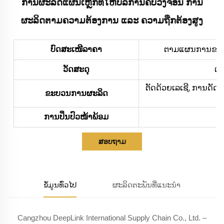
ການຜະລິດແຜ່ນເຫຼັກທີ່ໃຫ້ບໍລິການຄົບວົງຈອນ ການ
ຜະລິດຕາມຄວາມຕ້ອງການ ແລະ ຄວາມຖືກຕ້ອງສູງ
ບົດສະເໜີລາຄາ
ຕາມແຜນການຂອງທ່າ
ວັດສະດຸ
ເຫ
ຕັດດ້ວຍເລເຊີ, ການດັດ
ຂະບວນການຜະລິດ
ການປິ່ນປົວໜ້າພ້ອມ
ກາ
ສອບຖາມ
ຂໍ້ມູນທົ່ວໄປ
ຜະລິດຕະພັນທີ່ແນະນຳ
Cangzhou DeepLink International Supply Chain Co., Ltd. –