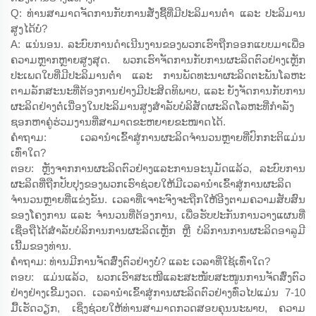
Q: ທ່ານສາມາດຈັດການກັບການສັ່ງຊື້ທີ່ມີປະລິມານຕ່ຳ ແລະ ປະລິມານ
ສູງໄດ້ບໍ?
A: ແນ່ນອນ. ລະບົບການດຳເນີນງານຂອງພວກເຮົາຖືກອອກແບບມາເພື່ອ
ຄວາມຫຼາກຫຼາຍສູງສຸດ. ພວກເຮົາຈັດການກັບການຜະລິດຕົວຢ່າງເຫຼັກ
ປະເພດໃບທີ່ມີປະລິມານຕ່ຳ ແລະ ການພັດທະນາຜະລິດຕະພັນໂລຫະ
ຕາມລັກສະນະທີ່ຕ້ອງການຢ່າງມີປະສິດທິພາບ, ແລະ ຍັງຈັດການກັບການ
ຜະລິດຢ່າງຕໍ່ເນື່ອງໃນປະລິມານສູງສຳລັບບໍລິສັດຜະລິດໂລຫະທີ່ກຳລັງ
ຊອກຫາຄູ່ຮ່ວມງານທີ່ສາມາດຂະຫຍາຍຂະໜາດໄດ້.
ຄຳຖາມ: ເວລານຳເຂົ້າສູ່ການຜະລິດຈຳນວນຫຼາຍທີ່ປົກກະຕິແມ່ນ
ເທົ່າໃດ?
ຕອບ: ຫຼັງຈາກການຜະລິດຕົວຢ່າງແລະການອະນຸມັດແລ້ວ, ລະບົບການ
ຜະລິດທີ່ຖືກປັບປຸງຂອງພວກເຮົາຊ່ວຍໃຫ້ມີເວລານຳເຂົ້າສູ່ການຜະລິດ
ຈຳນວນຫຼາຍທີ່ແຂ່ງຂັນ. ເວລາທີ່ເຈາະຈົງຈະຖືກໃຫ້ອີງຕາມຄວາມສັບສົນ
ຂອງໂຄງການ ແລະ ຈຳນວນທີ່ຕ້ອງການ, ເພື່ອຮັບປະກັນການວາງແຜນທີ່
ເຊື່ອຖືໄດ້ສຳລັບບໍລິການການຜະລິດເຫຼັກ ຫຼື ບໍລິການການຜະລິດອາລູມີ
ເນີ້ມຂອງທ່ານ.
ຄຳຖາມ: ທ່ານມີການຈັດສົ່ງຕົວຢ່າງບໍ່? ແລະ ເວລາທີ່ໃຊ້ເທົ່າໃດ?
ຕອບ: ແມ່ນແລ້ວ, ພວກເຮົາສະເໜີແລະສະໜັບສະໜູນການຈັດສົ່ງຕົວ
ຢ່າງຢ່າງເຂີ້ມງວດ. ເວລານຳເຂົ້າສູ່ການຜະລິດຕົວຢ່າງທົ່ວໄປແມ່ນ 7-10
ມື້ເຮັດວຽກ, ເຊິ່ງຊ່ວຍໃຫ້ທ່ານສາມາດກວດສອບຄຸນນະພາບ, ຄວາມ