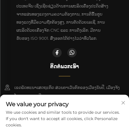
ປະເທດຈີນ ເຊິ່ງເຊີຍຊ່ຽວດ້ານການຜະລິດເຄື່ອງປະດິດສ້າງ
ຈາກແຜ່ນທອງແດງຕາມຄວາມຕ້ອງການ, ການຕີຂຶ້ນຮູບ
ທອງແດງທີ່ມີຄວາມຖືກຕ້ອງສູງ, ການຕັດດ້ວຍເລເຊີ, ການ
ຜະລິດດ້ວຍເຄື່ອງຈັກ CNC ແລະ ການດຶງເລິກ. ມີການ
ຮັບຮອງ ISO 9001. ສົ່ງອອກໄດ້ຢ່າງໄວວ່າທົ່ວໂລກ.
ຕິດຕໍ່ພວກເຮົາ
ເຂດພັດທະນາເສດຖະກິດ ສ່ວນຕາເວັນຕົກຂອງເມືອງນັນປີ, ເມືອງຈັງ
ໂຈວ, ແຂວງເຫຫີ
We value your privacy
+86-18617745678
We use cookies and similar tools to provide our services.
If you don't want to accept all cookies, click Personalize
[email protected]
cookies.