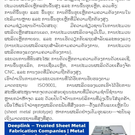
ປະມວນຜະລິດເຫຼັກແຜ່ນຂັ້ນສູງ ແລະ ການຂຶ້ນຮູບເຫຼັກ, ລວມທັງ:
ການຕີຂຶ້ນຮູບ ແລະ ຂຶ້ນຮູບ: ການຕີຂຶ້ນຮູບເຫຼັກຕາມຄວາມຕ້ອງການໃນ
ປະລິມານຫຼາຍ ແລະ ການຂຶ້ນຮູບເຫຼັກທີ່ມີຄວາມຖືກຕ້ອງສູງ.
ຄວາມຊ່ຽວຊານດ້ານວັດສະດຸ: ມີຄວາມຊ່ຽວຊານໃນການປະມວນ
ຜະລິດເຫຼັກສະແຕນເລດ, ການປະມວນຜະລິດອາລູມີເນີ້ມ, ການປະມວນ
ຜະລິດເຫຼັກກາບອນ, ແລະ ການເຮັດວຽກກັບແຖບສຳລັບແລະທອງແດງ
(ການປະມວນຜະລິດແຖບສຳລັບຕາມຄວາມຕ້ອງການ, ການປະມວນ
ຜະລິດທອງແດງຕາມຄວາມຕ້ອງການ).
ຂະບວນການທີ່ທັນສະໄໝ: ການຕັດເຫຼັກຕາມຄວາມຕ້ອງການດ້ວຍເລເຊີ,
ການຂຶ້ນຮູບເລິກ, ການເຊື່ອມເຫຼັກ, ການປະມວນຜະລິດດ້ວຍເຄື່ອງຈັກ
CNC, ແລະ ການງອດທີ່ມີຄວາມຖືກຕ້ອງສູງ.
ເຮົາດຳເນີນການຕາມຂະບວນການທີ່ໄດ້ຮັບການຮັບຮອງຕາມ
ມາດຕະຖານ ISO9001, ການຜະລິດຂອງພວກເຮົາໄດ້ຮັບການ
ສະໜັບສະໜູນຈາກຈຸດກວດສອບຄຸນນະພາບທີ່ມີຄວາມຊຳນິຊຳນານ
ຫຼາຍກວ່າຫ້າຈຸດ ແລະ ດ້ວຍປັດໃຈດ້ານການບໍລິການທີ່ມຸ່ງເນັ້ນໃສ່ລູກຄ້າ,
ເພື່ອໃຫ້ແນ່ໃຈວ່າທຸກໆຜະລິດຕະພັນທີ່ສົ່ງອອກ—ຕັ້ງແຕ່ຕົ້ນແບບເຫຼັກໃບ
(sheet metal prototype) ຫາການຜະລິດຢ່າງເຕັມຮູບແບບ—ຈະບັນລຸ
ເຖິງມາດຕະຖານທີ່ສູງທີ່ສຸດ.