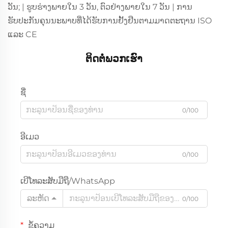
ວັນ; | ຮູບຮ່າງພາຍໃນ 3 ວັນ, ຕົວຢ່າງພາຍໃນ 7 ວັນ | ການ
ຮັບປະກັນຄຸນນະພາບທີ່ໄດ້ຮັບການຢັ້ງຢືນຕາມມາດຕະຖານ ISO
ແລະ CE
ຕິດຕໍ່ພວກເຮົາ
ຊື່
0/100
ອີເມວ
0/100
ເບີໂທລະສັບມືຖື/WhatsApp
ລະຫັດ
0/100
ຂໍ້ຄວາມ