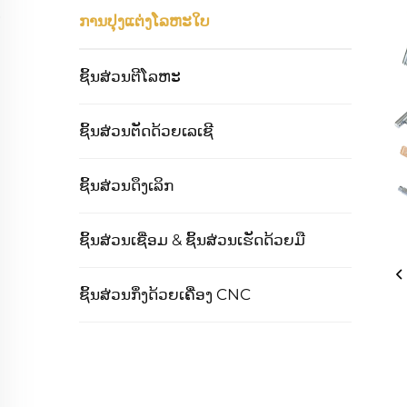
ການປຸງແຕ່ງໂລຫະໃບ
ຊິ້ນສ່ວນຕີໂລຫະ
ຊິ້ນສ່ວນຕັດດ້ວຍເລເຊີ
ຊິ້ນສ່ວນດຶງເລິກ
ຊິ້ນສ່ວນເຊື່ອມ & ຊິ້ນສ່ວນເຮັດດ້ວຍມື
ຊິ້ນສ່ວນກຶ່ງດ້ວຍເຄື່ອງ CNC