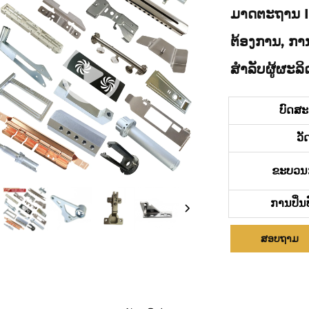
ມາດຕະຖານ I
ຕ້ອງການ, ການ
ສຳລັບຜູ້ຜະລ
ບົດສ
ວັ
ຂະບວນ
ການປິ່ນ
ສອບຖາມ