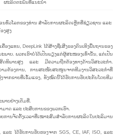
ຜະລິດຕະພັນທີ່ແນະນຳ
ົງຈອນທົ່ວໂລກຂອງທ່ານ ສຳລັບການຜະລິດເຫຼັກທີ່ຊ່ຽວຊານ ແລະ
້ອງສູງ
ຄື່ອງແທນ, DeepLink ໄດ້ສ້າງຊື່ເສີງຂອງຕົນເທິງພື້ນຖານຂອງ
າບ. ພວກເຮົາບໍ່ໄດ້ເປັນພຽງແຕ່ຜູ້ສະໜອງເທົ່ານັ້ນ, ແຕ່ເປັນ
ີ່ມີປະສິດທິພາບສູງ ແລະ ມີຄວາມຖືກຕ້ອງທາງດ້ານວິສະວະກຳ.
ມຄວາມຕ້ອງການ, ການສະໜັບສະໜູນຈາກທີມງານວິສະວະກຳທີ່
າກຂາຍທີ່ເຂັ້ມແຂງ, ທັງໝົດນີ້ໄດ້ຮັບການຮັບປະກັນໂດຍທີມ
າບຢ່າງເຕັມທີ່.
າມສາມາດ ແລະ ປະສົບການຂອງພວກເຮົາ.
້ວຍການຈັດຕັ້ງເວລາທີ່ເໝາະສົມສຳລັບການຜະລິດໃນປະລິມານ
, ແລະ ໄດ້ຮັບການຮັບຮອງຈາກ SGS, CE, IAF, ISO, ແລະ