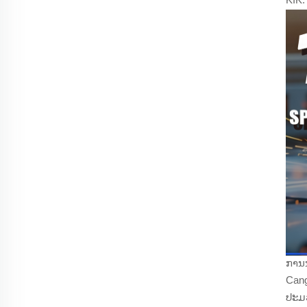
ການນ
Cang
ປະມວ