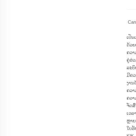
Can
ເປັນ
ດ້ວຍ
ຄວາມ
ຄູ່ຮ
ລະບົ
ມີຄວ
ງານດ
ຄວາມ
ຄວາມ
ຈັດສ
ເວລາ
ຫຼາຍ
ໃບຮ
KIK.