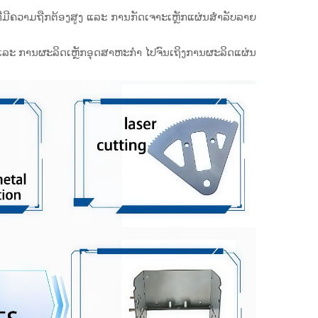
ມີຄວາມຖືກຕ້ອງສູງ ແລະ ການກັດເຈາະເຫຼັກແຜ່ນສຳລັບລາຍ
 ແລະ ການຜະລິດເຫຼັກອຸດສາຫະກຳ ໄປຈົນເຖິງການຜະລິດແຜ່ນ