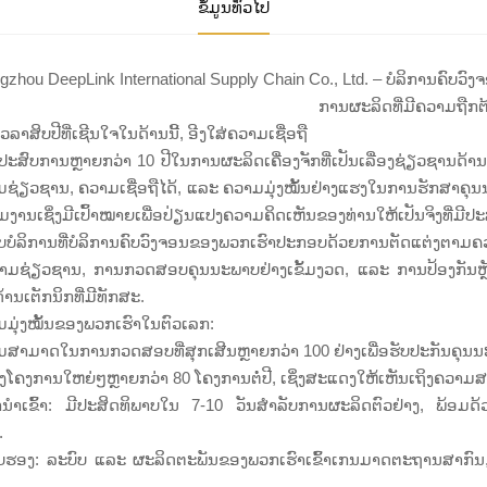
ຂໍ້ມູນທົ່ວໄປ
gzhou DeepLink International Supply Chain Co., Ltd. – ບໍລິການຄົບວ
ການຜະລິດທີ່ມີຄວາມຖືກຕ
ເວລາສິບປີທີ່ເຊີນໃຈໃນດ້ານນີ້, ອີງໃສ່ຄວາມເຊື່ອຖື
ປະສົບການຫຼາຍກວ່າ 10 ປີໃນການຜະລິດເຄື່ອງຈັກທີ່ເປັນເລື່ອງຊ່ຽວຊານດ້ານເ
ຊ່ຽວຊານ, ຄວາມເຊື່ອຖືໄດ້, ແລະ ຄວາມມຸ່ງໝັ້ນຢ່າງແຮງໃນການຮັກສາຄຸນນະພ
່ວມງານເຊິ່ງມີເປົ້າໝາຍເພື່ອປ່ຽນແປງຄວາມຄິດເຫັນຂອງທ່ານໃຫ້ເປັນຈິງທ
ບບໍລິການທີ່ບໍລິການຄົບວົງຈອນຂອງພວກເຮົາປະກອບດ້ວຍການຕັດແຕ່ງຕາ
າມຊ່ຽວຊານ, ການກວດສອບຄຸນນະພາບຢ່າງເຂັ້ມງວດ, ແລະ ການປ້ອງກັນຫຼັງຈ
້ານເຕັກນິກທີ່ມີທັກສະ.
ມຸ່ງໝັ້ນຂອງພວກເຮົາໃນຕົວເລກ:
ສາມາດໃນການກວດສອບທີ່ສຸກເສີນຫຼາຍກວ່າ 100 ຢ່າງເພື່ອຮັບປະກັນຄຸນນະພ
ົ່ງໂຄງການໃຫຍ່ໆຫຼາຍກວ່າ 80 ໂຄງການຕໍ່ປີ, ເຊິ່ງສະແດງໃຫ້ເຫັນເຖິງຄວ
ນຳເຂົ້າ: ມີປະສິດທິພາບໃນ 7-10 ວັນສຳລັບການຜະລິດຕົວຢ່າງ, ພ້ອມດ
.
ັບຮອງ: ລະບົບ ແລະ ຜະລິດຕະພັນຂອງພວກເຮົາເຂົ້າເກນມາດຕະຖານສາກົນ