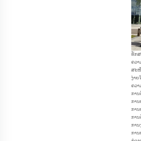
ທັກສ
ຄວາ
ສະໜັ
ງ່າຍ
ຄວາມ
ການຕ
ການຜ
ການຜ
ການຕ
ການງ
ການຜ
ກ່ອງເ