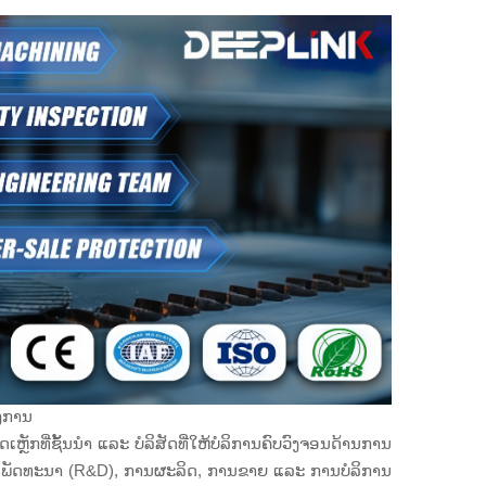
ອງການ
ເຫຼັກທີ່ຊັ້ນນຳ ແລະ ບໍລິສັດທີ່ໃຫ້ບໍລິການຄົບວົງຈອນດ້ານການ
ລະ ພັດທະນາ (R&D), ການຜະລິດ, ການຂາຍ ແລະ ການບໍລິການ