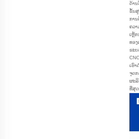
ດ້ານ
ຂັ້ນ
ການຕ
ຄວາ
ເຫຼ
ທອງ
ຂະບວ
CNC,
ເຮົ
ຈຸດກ
ຜະລິ
ທີ່ສຸດ