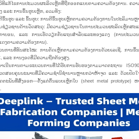
ວິທີແກ້ໄຂການປະມວນຜະລິດເຫຼັກທີ່ຖືກອອກແບບຕາມຄວາມຕ້ອງການ. ຄວາມ
ສູງ ແລະ ການຂຶ້ນຮູບເຫຼັກ, ລວມທັງ:
ີຂຶ້ນຮູບ ແລະ ຂຶ້ນຮູບ: ການຕີຂຶ້ນຮູບເຫຼັກຕາມຄວາມຕ້ອງການໃນປະລິມານຫຼາ
ມຊ່ຽວຊານດ້ານວັດສະດຸ: ມີຄວາມຊ່ຽວຊານໃນການປະມວນຜະລິດເຫຼັກສະແ
ັກກາບອນ, ແລະ ການເຮັດວຽກກັບແຖບສຳລັບແລະທອງແດງ (ການປະມວ
ແດງຕາມຄວາມຕ້ອງການ).
ນການທີ່ທັນສະໄໝ: ການຕັດເຫຼັກຕາມຄວາມຕ້ອງການດ້ວຍເລເຊີ, ການຂຶ້ນຮູ
 ແລະ ການງອດທີ່ມີຄວາມຖືກຕ້ອງສູງ.
າດຳເນີນການຕາມຂະບວນການທີ່ໄດ້ຮັບການຮັບຮອງຕາມມາດຕະຖານ ISO9
ວດສອບຄຸນນະພາບທີ່ມີຄວາມຊຳນິຊຳນານຫຼາຍກວ່າຫ້າຈຸດ ແລະ ດ້ວຍປັດໃຈດ້ານກ
ດຕະພັນທີ່ສົ່ງອອກ—ຕັ້ງແຕ່ຕົ້ນແບບເຫຼັກໃບ (sheet metal prototype)
.