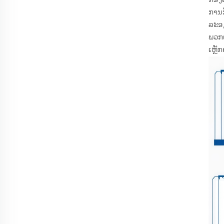
ການກ
ລະອຽ
ພວກເ
ເຫຼັ