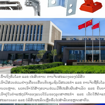
ຂົ້າເຖິງທົ່ວໂລກ ແລະ ປະສົບການ: ການຈັດສະແດງຂອງບໍລິສັດ
ຮົາມີສ່ວນຮ່ວມຢ່າງເຄື່ອນເຄື່ອນກັບຊຸມຊົນວິສະວະກຳ ແລະ ການຈັດຊື້ທົ່
ນວນຫຼາຍ, ພວກເຮົາໄດ້ສ້າງຄວາມຮ່ວມມືທີ່ປະສົບຜົນສຳເລັດ ແລະ ຍືນຍາວກ
ຮົາຢູ່ໃນຕຳແໜ່ງນຳ້້າຂອງແນວໂນ້ມຂອງອຸດສາຫະກຳ ແລະ ເຮັດໃຫ້ຕຳແໜ່
ກສະແຕນເລດ ແລະ ບໍລິສັດຜະລິດເຫຼັກທົ່ວໄປສຳລັບຕະຫຼາດສາກົນ.