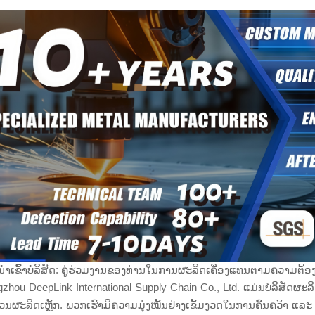
ຳເຂົ້າບໍລິສັດ: ຄູ່ຮ່ວມງານຂອງທ່ານໃນການຜະລິດເຄື່ອງແທນຕາມຄວາມຕ້
zhou DeepLink International Supply Chain Co., Ltd. ແມ່ນບໍລິສັດຜະລິດ
ນຜະລິດເຫຼັກ. ພວກເຮົາມີຄວາມມຸ່ງໝັ້ນຢ່າງເຂັ້ມງວດໃນການຄົ້ນຄວ້າ ແ