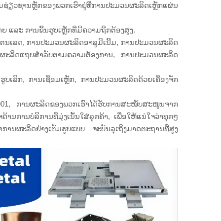
ຊ່ຽວຊານຫຼັກຂອງພວກເຮົາຢູ່ທີ່ການປະມວນຜະລິດເຫຼັກແຜ່ນ
ຍ ແລະ ການຂຶ້ນຮູບເຫຼັກທີ່ມີຄວາມຖືກຕ້ອງສູງ.
ຕນເລດ, ການປະມວນຜະລິດອາລູມີເນີ້ມ, ການປະມວນຜະລິດ
ນຜະລິດແຖບສຳລັບຕາມຄວາມຕ້ອງການ, ການປະມວນຜະລິດ
ບເລິກ, ການເຊື່ອມເຫຼັກ, ການປະມວນຜະລິດດ້ວຍເຄື່ອງຈັກ
001, ການຜະລິດຂອງພວກເຮົາໄດ້ຮັບການສະໜັບສະໜູນຈາກ
ານບໍລິການທີ່ມຸ່ງເນັ້ນໃສ່ລູກຄ້າ, ເພື່ອໃຫ້ແນ່ໃຈວ່າທຸກໆ
 ຫາການຜະລິດຢ່າງເຕັມຮູບແບບ—ຈະບັນລຸເຖິງມາດຕະຖານທີ່ສູງ