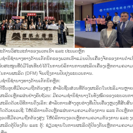
ະດ້ານວິສະວະກຳຂອງພວກເຮົາ ແລະ ປະເພດຫຼັກ
ມຊຳນິຊຳນາງທາງດ້ານເຕັກນິກຂອງພວກເຮົາແມ່ນເປັນເຄື່ອງຈັກຂອງ
ບສະໜູນທີ່ບໍ່ມີໃຜເທີຍບໍ່ໄດ້ໃນການບໍລິການການຜະລິດເຄື່ອງເຫຼັກຕາມຄ
ໃນການຜະລິດ (DFM) ຈົນເຖິງການປັບປຸງຂະບວນການ.
ຊຳນິຊຳນາງທາງດ້ານເຕັກນິກຫຼັກ:
ີຂຶ້ນຮູບທີ່ມີຄວາມຖືກຕ້ອງສູງ: ສຳລັບຊິ້ນສ່ວນທີ່ຕ້ອງຜະລິດໃນປະລິມານຫ
ະລິດເຫຼັກແຜ່ນຢ່າງຄົບຖ້ວນ: ມີຄວາມຊຳນິຊຳນາງໃນທັງໝົດຂອງຂະບວນການຂ
ະລິດດ້ວຍວິທີການດຶງເລິກ: ສຳລັບການສ້າງຮູບຮ່າງທີ່ເປັນເຄື່ອງຫຼວງທີ່ສັບສົນ ແລະ
ັດດ້ວຍເລເຊີ: ໃຫ້ບໍລິການຕັດເຫຼັກແຜ່ນຕາມຄວາມຕ້ອງການ ແລະ ຕັດເຫຼ
ອດທີ່ມີຄວາມຖືກຕ້ອງສູງ: ໃຫ້ບໍລິການງອດເຫຼັກຕາມຄວາມຕ້ອງການ ແລະ ງ
ະລິດຕູ້ປ້ອງກັນ ແລະ ຕູ້: ຊ່ຽວຊານໃນການຜະລິດຕູ້ປ້ອງກັນເຫຼັກຕາມຄວາ
ຫຼັກ.