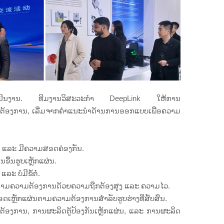
ການດຳເນີນງານ. ທີມງານວິສະວະກຳ DeepLink ໃຫ້ການ
ວາມຕ້ອງການ, ເລີ່ມຈາກຄຳແນະນຳດ້ານການອອກແບບເພື່ອຄວາມ
ຼາຍ ແລະ ມີຄວາມສອດຄ່ອງກັນ.
ຶ້ນຮູບເຫຼັກແຜ່ນ.
 ບໍ່ມີຂໍ້ຕໍ່.
ັກຕາມຄວາມຕ້ອງການດ້ວຍຄວາມຖືກຕ້ອງສູງ ແລະ ຄວາມໄວ.
ອດເຫຼັກແຜ່ນຕາມຄວາມຕ້ອງການສຳລັບຮູບຮ່າງທີ່ສັບສົນ.
ມຕ້ອງການ, ການຜະລິດຕູ້ປ້ອງກັນເຫຼັກແຜ່ນ, ແລະ ການຜະລິດ