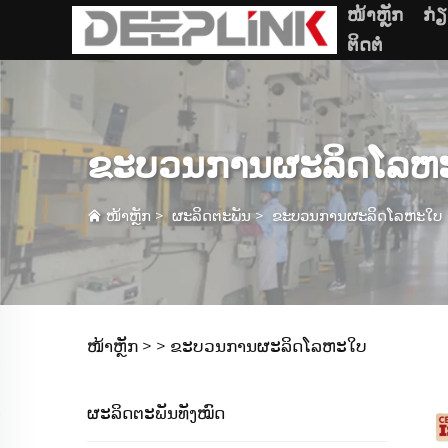
ໜ້າຫຼັກ
ກ່
ຕິດຕໍ່
ຂະບວນການຜະລິດໂລຫ
ໜ້າຫຼັກ
>
ຜະລິດຕະພັນ
>
ຂະບວນການຜະລິດໂລຫະໃບ
ໜ້າຫຼັກ >
>
ຂະບວນການຜະລິດໂລຫະໃບ
ຜະລິດຕະພັນທັງໝົດ