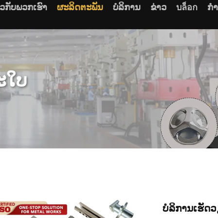
ຽວກັບພວກເຮົາ
ຜະລິດຕະພັນ
ບໍລິການ
ຂ່າວ
บล็อก
ກໍ
ະໃບ
ບໍລິການເຮັດວ