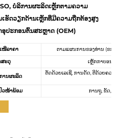
SO, ບໍລິການຜະລິດເຫຼັກຕາມຄວາມ
ເຮັດວຽກດ້ານເຫຼັກທີ່ມີຄວາມຖືກຕ້ອງສູງ
ິດອຸປະກອນຕົ້ນສະຫຼາດ (OEM)
ະເໜີລາຄາ
ຕາມແຜນການຂອງທ່ານ (ຂະໜາດ, ວັດສະດຸ, 
ດສະດຸ
ເຫຼັກກາບອນ, SPCC, SGC
ຕັດດ້ວຍເລເຊີ, ການດັດ, ຕີດ້ວຍຄວາມແທ້ຈິງ, 
ການຜະລິດ
ປົວໜ້າພ້ອມ
ການຖູ, ຂັດ, Anodizing