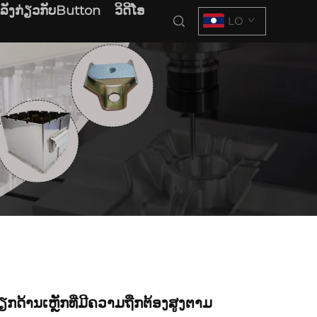
າລັງກ່ຽວກັບButton
ວິດີໂອ
LO
ຽກດ້ານເຫຼັກທີ່ມີຄວາມຖືກຕ້ອງສູງຕາມ