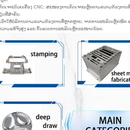
ັດເຈາະດ້ວຍເຄື່ອງ CNC: ສະໜອງການກັດເຈາະເຫຼັກຕາມຄວາມຕ້ອງການທີ່
ດທີ່ສຳຄັນ.
ຮົາໃຫ້ບໍລິການຕາມຄວາມຕ້ອງການທີ່ຫຼາກຫຼາຍ, ຈາກການຜະລິດເຫຼັກໜັກ
ກຄວາມແທ້ຈິງສູງ ແລະ ຕົ້ນແບບການຜະລິດເຫຼັກຂະໜາດນ້ອຍ.