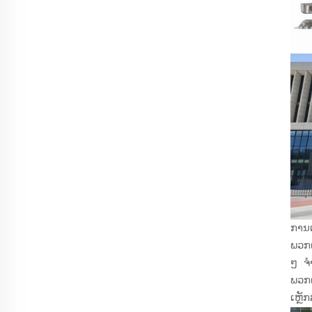
ການເ
ພວກເ
ໆ ຈຳ
ພວກເ
ເຫຼັ