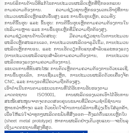
ການບໍລິການດ້ານວິທີແກ້ໄຂການປະມວນຜະລິດເຫຼັກທີ່ຖືກອອກແບບ
ຕາມຄວາມຕ້ອງການ. ຄວາມຊ່ຽວຊານຫຼັກຂອງພວກເຮົາຢູ່ທີ່ການ
ປະມວນຜະລິດເຫຼັກແຜ່ນຂັ້ນສູງ ແລະ ການຂຶ້ນຮູບເຫຼັກ, ລວມທັງ:
ການຕີຂຶ້ນຮູບ ແລະ ຂຶ້ນຮູບ: ການຕີຂຶ້ນຮູບເຫຼັກຕາມຄວາມຕ້ອງການໃນ
ປະລິມານຫຼາຍ ແລະ ການຂຶ້ນຮູບເຫຼັກທີ່ມີຄວາມຖືກຕ້ອງສູງ.
ຄວາມຊ່ຽວຊານດ້ານວັດສະດຸ: ມີຄວາມຊ່ຽວຊານໃນການປະມວນ
ຜະລິດເຫຼັກສະແຕນເລດ, ການປະມວນຜະລິດອາລູມີເນີ້ມ, ການປະມວນ
ຜະລິດເຫຼັກກາບອນ, ແລະ ການເຮັດວຽກກັບແຖບສຳລັບແລະທອງແດງ
(ການປະມວນຜະລິດແຖບສຳລັບຕາມຄວາມຕ້ອງການ, ການປະມວນ
ຜະລິດທອງແດງຕາມຄວາມຕ້ອງການ).
ຂະບວນການທີ່ທັນສະໄໝ: ການຕັດເຫຼັກຕາມຄວາມຕ້ອງການດ້ວຍເລເຊີ,
ການຂຶ້ນຮູບເລິກ, ການເຊື່ອມເຫຼັກ, ການປະມວນຜະລິດດ້ວຍເຄື່ອງຈັກ
CNC, ແລະ ການງອດທີ່ມີຄວາມຖືກຕ້ອງສູງ.
ເຮົາດຳເນີນການຕາມຂະບວນການທີ່ໄດ້ຮັບການຮັບຮອງຕາມ
ມາດຕະຖານ ISO9001, ການຜະລິດຂອງພວກເຮົາໄດ້ຮັບການ
ສະໜັບສະໜູນຈາກຈຸດກວດສອບຄຸນນະພາບທີ່ມີຄວາມຊຳນິຊຳນານ
ຫຼາຍກວ່າຫ້າຈຸດ ແລະ ດ້ວຍປັດໃຈດ້ານການບໍລິການທີ່ມຸ່ງເນັ້ນໃສ່ລູກຄ້າ,
ເພື່ອໃຫ້ແນ່ໃຈວ່າທຸກໆຜະລິດຕະພັນທີ່ສົ່ງອອກ—ຕັ້ງແຕ່ຕົ້ນແບບເຫຼັກໃບ
(sheet metal prototype) ຫາການຜະລິດຢ່າງເຕັມຮູບແບບ—ຈະບັນລຸ
ເຖິງມາດຕະຖານທີ່ສູງທີ່ສຸດ.