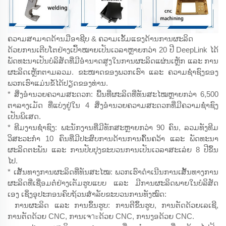
ຄວາມສາມາດດ້ານມືອາຊີບ & ຄວາມເຂັ້ມແຂງດ້ານການຜະລິດ
ດ້ວຍການເຕີບໂຕຢ່າງເປົ້າໝາຍເປັນເວລາຫຼາຍກວ່າ 20 ປີ DeepLink ໄດ້
ພັດທະນາເປັນບໍລິສັດທີ່ມີອຳນາດສູງໃນການຜະລິດແຜ່ນເຫຼັກ ແລະ ການ
ຜະລິດເຫຼັກຕາມລວມ. ຂະໜາດຂອງພວກເຮົາ ແລະ ຄວາມຊ່ຳຊົງຂອງ
ພວກເຮົາແມ່ນຂໍ້ໄດ້ປຽດຂອງທ່ານ.
* ສິ່ງອຳນວຍຄວາມສະດວກ: ພື້ນທີ່ຜະລິດທີ່ທັນສະໄໝຫຼາຍກວ່າ 6,500
ຕາລາງເມັດ ທີ່ແບ່ງຢູ່ໃນ 4 ສິ່ງອຳນວຍຄວາມສະດວກທີ່ມີຄວາມຊ່ຳຊົງ
ເປັນພິເສດ.
* ທີມງານຊ່ຳຊົງ: ພະນັກງານທີ່ມີທັກສະຫຼາຍກວ່າ 90 ຄົນ, ລວມທັງທີມ
ວິສະວະກຳ 10 ຄົນທີ່ມີປະສົບການດ້ານການຄົ້ນຄວ້າ ແລະ ພັດທະນາ
ຜະລິດຕະພັນ ແລະ ການປັບປຸງຂະບວນການເປັນເວລາສະເລ່ຍ 8 ປີຂຶ້ນ
ໄປ.
* ເສັ້ນທາງການຜະລິດທີ່ທັນສະໄໝ: ພວກເຮົາດຳເນີນການເສັ້ນທາງການ
ຜະລິດທີ່ເຊື່ອມຕໍ່ຢ່າງເຕັມຮູບແບບ ແລະ ມີການຜະລິດພາຍໃນບໍລິສັດ
ເອງ ເຊິ່ງອຸປະກອນຄົບຖ້ວນສຳລັບຂະບວນການທັງໝົດ:
ການຜະລິດ ແລະ ການຂຶ້ນຮູບ: ການຕີຂຶ້ນຮູບ, ການຕັດດ້ວຍເລເຊີ,
ການຕັດດ້ວຍ CNC, ການເຈาะດ້ວຍ CNC, ການງອດ້ວຍ CNC.