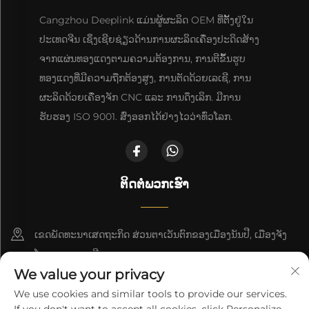
Cangzhou Deeplink ແມ່ນຜູ້ຜະລິດ OEM ທີ່ຕັ້ງຢູ່ໃນ
ປະເທດຈີນ ເຊິ່ງເຊີຍຊ່ຽວດ້ານການຜະລິດເຄື່ອງປະດິດສ້າງ
ຈາກແຜ່ນທອງແດງຕາມຄວາມຕ້ອງການ, ການຕີຂຶ້ນຮູບ
ທອງແດງທີ່ມີຄວາມຖືກຕ້ອງສູງ, ການຕັດດ້ວຍເລເຊີ, ການ
ຜະລິດດ້ວຍເຄື່ອງຈັກ CNC ແລະ ການດຶງເລິກ. ມີການ
ຮັບຮອງ ISO 9001. ສົ່ງອອກໄດ້ຢ່າງໄວວ່າທົ່ວໂລກ.
ຕິດຕໍ່ພວກເຮົາ
ເຂດພັດທະນາເສດຖະກິດ ສ່ວນຕາເວັນຕົກຂອງເມືອງນັນປີ, ເມືອງຈັງ
ໂຈວ, ແຂວງເຫຫີ
We value your privacy
+86-18617745678
We use cookies and similar tools to provide our services.