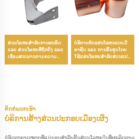
ສ່ວນໂລຫະສໍາລັບການຜະລິດ
ບໍລິການຕັດແຜ່ນໂລຫະແບບມື
ແລະ ສ່ວນໂລຫະທີ່ຖືກດັ້ງ ແລະ
ອາຊີບ ແລະ ການຂຶ້ນຮູບໂດຍ
ເຊື່ອມສະເພາະຕາມຄວາມ
ໃຊ້ແຜ່ນໂລຫະສໍາລັບສ່ວນແປດັ້
ຕ້ອງການ
ງສະເພາະຕາມຄວາມຕ້ອງການ
ຕິດຕໍ່ພວກເຮົາ
ບໍລິການສ້າງສ່ວນປະກອບເມືອງເຜິ່ງ
ຂໍອັດຕາຄາດໝາຍທີ່ແນ່ນອນສຳລັບຊິ້ນສ່ວນໂລຫະໃບທີ່ຜະລິດຕາມ