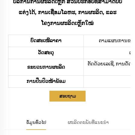
ບໍລິການການຜະລິດເຫຼັກ ສ່ວນປະກອບທີ່ສາມາດປັບ
ແຕ່ງໄດ້, ການເຊື່ອມໂລຫະ, ການຜະລິດ, ແລະ
ໂຄງການຜະລິດເຫຼັກໃໝ່
ບົດສະເໜີລາຄາ
ຕາມແຜນການຂອງທ່າ
ວັດສະດຸ
ເຫ
ຕັດດ້ວຍເລເຊີ, ການດັດ
ຂະບວນການຜະລິດ
ການປິ່ນປົວໜ້າພ້ອມ
ກາ
ສອບຖາມ
ຂໍ້ມູນທົ່ວໄປ
ຜະລິດຕະພັນທີ່ແນະນຳ