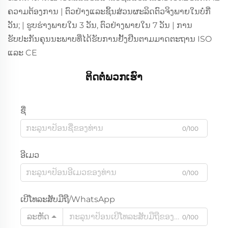
ຄວາມຕ້ອງການ | ຕົວຢ່າງແລະຊິ້ນສ່ວນຜະລິດຕົວຈິງພາຍໃນບໍ່ກີ່
ວັນ; | ຮູບຮ່າງພາຍໃນ 3 ວັນ, ຕົວຢ່າງພາຍໃນ 7 ວັນ | ການ
ຮັບປະກັນຄຸນນະພາບທີ່ໄດ້ຮັບການຢັ້ງຢືນຕາມມາດຕະຖານ ISO
ແລະ CE
ຕິດຕໍ່ພວກເຮົາ
ຊື່
0/100
ອີເມວ
0/100
ເບີໂທລະສັບມືຖື/WhatsApp
ລະຫັດ
0/100