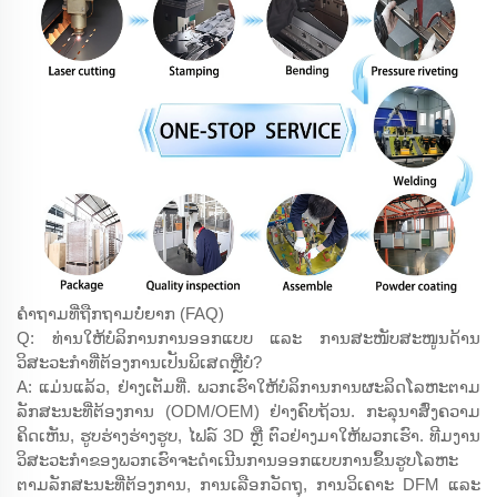
ຄຳຖາມທີ່ຖືກຖາມບໍ່ຍາກ (FAQ)
Q: ທ່ານໃຫ້ບໍລິການການອອກແບບ ແລະ ການສະໜັບສະໜູນດ້ານ
ວິສະວະກຳທີ່ຕ້ອງການເປັນພິເສດຫຼືບໍ?
A: ແມ່ນແລ້ວ, ຢ່າງເຕັມທີ່. ພວກເຮົາໃຫ້ບໍລິການການຜະລິດໂລຫະຕາມ
ລັກສະນະທີ່ຕ້ອງການ (ODM/OEM) ຢ່າງຄົບຖ້ວນ. ກະລຸນາສົ່ງຄວາມ
ຄິດເຫັນ, ຮູບຮ່າງຮ່າງຮູບ, ໄຟລ໌ 3D ຫຼື ຕົວຢ່າງມາໃຫ້ພວກເຮົາ. ທີມງານ
ວິສະວະກຳຂອງພວກເຮົາຈະດຳເນີນການອອກແບບການຂຶ້ນຮູບໂລຫະ
ຕາມລັກສະນະທີ່ຕ້ອງການ, ການເລືອກວັດຖຸ, ການວິເຄາະ DFM ແລະ