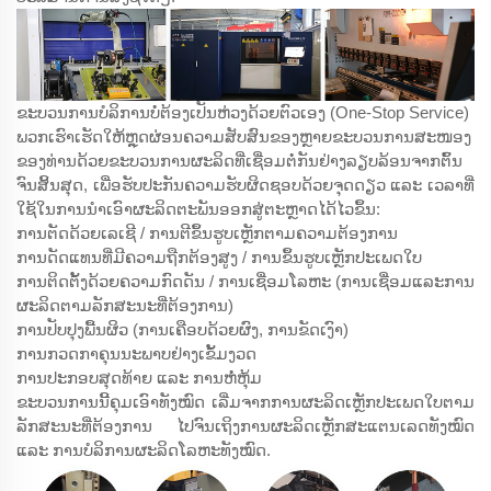
ຂະບວນການບໍລິການບໍ່ຕ້ອງເປັນຫ່ວງດ້ວຍຕົວເອງ (One-Stop Service)
ພວກເຮົາເຮັດໃຫ້ຫຼຸດຜ່ອນຄວາມສັບສົນຂອງຫຼາຍຂະບວນການສະໜອງ
ຂອງທ່ານດ້ວຍຂະບວນການຜະລິດທີ່ເຊື່ອມຕໍ່ກັນຢ່າງລຽບລ້ອນຈາກຕົ້ນ
ຈົນສິ້ນສຸດ, ເພື່ອຮັບປະກັນຄວາມຮັບຜິດຊອບດ້ວຍຈຸດດຽວ ແລະ ເວລາທີ່
ໃຊ້ໃນການນຳເອົາຜະລິດຕະພັນອອກສູ່ຕະຫຼາດໄດ້ໄວຂຶ້ນ:
ການຕັດດ້ວຍເລເຊີ / ການຕີຂຶ້ນຮູບເຫຼັກຕາມຄວາມຕ້ອງການ
ການດັດແທນທີ່ມີຄວາມຖືກຕ້ອງສູງ / ການຂຶ້ນຮູບເຫຼັກປະເພດໃບ
ການຕິດຕັ້ງດ້ວຍຄວາມກົດດັນ / ການເຊື່ອມໂລຫະ (ການເຊື່ອມແລະການ
ຜະລິດຕາມລັກສະນະທີ່ຕ້ອງການ)
ການປັບປຸງພື້ນຜິວ (ການເຄືອບດ້ວຍຜົງ, ການຂັດເງົາ)
ການກວດກາຄຸນນະພາບຢ່າງເຂັ້ມງວດ
ການປະກອບສຸດທ້າຍ ແລະ ການຫໍ່ຫຸ້ມ
ຂະບວນການນີ້ຄຸມເອົາທັງໝົດ ເລີ່ມຈາກການຜະລິດເຫຼັກປະເພດໃບຕາມ
ລັກສະນະທີ່ຕ້ອງການ ໄປຈົນເຖິງການຜະລິດເຫຼັກສະແຕນເລດທັງໝົດ
ແລະ ການບໍລິການຜະລິດໂລຫະທັງໝົດ.