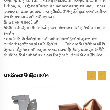
ຢ່າງຢ່າງເຂີ້ມງວດ. ເວລານຳເຂົ້າສູ່ການຜະລິດຕົວຢ່າງທົ່ວໄປແມ່ນ 7-10
ມື້ເຮັດວຽກ, ເຊິ່ງຊ່ວຍໃຫ້ທ່ານສາມາດກວດສອບຄຸນນະພາບ, ຄວາມ
ເໝາະສົມ, ແລະ ຄຸນນະພາບຂອງພື້ນຜິວໄດ້ຢ່າງເປັນຮູບປະທຳກ່ອນທີ່ຈະ
ດຳເນີນການຜະລິດຢ່າງເຕັມຮູບແບບ.
ຕິດຕໍ່ DEEPLINK ວັນນີ້
ບໍລິສັດ ເດີ້ນລິ້ງ ສາກົນ ສະແປັງ ແລະ ຫ່ວຍລະບອກອິງ ຈຳກັດ ນະຄອນ
ຄາງໂຈ
ພວກເຮົາຍິນດີເປີດຮັບໂອກາດທີ່ຈະສົນທະນາກ່ຽວກັບໂຄງການການ
ຜະລິດເຄື່ອງເຫຼັກຂອງທ່ານໃນຄັ້ງຕໍ່ໄປ. ໃຫ້ພວກເຮົາໃຫ້ບໍລິການທີ່ຄົບ
ວົງຈອນ ເຊິ່ງປະກອບດ້ວຍຄຸນນະພາບ, ຄວາມຖືກຕ້ອງ, ແລະ ມູນຄ່າທີ່ດີ.
ຍິນດີຕ້ອນຮັບທ່ານຕິດຕໍ່ມາ. ພວກເຮົາເຫຼືອເຫິນທີ່ຈະໄດ້ຮ່ວມມືກັບທ່ານ.
ຜະລິດຕະພັນທີ່ແນະນຳ