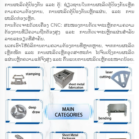
ການຜະລິດຕູ້ປ້ອງກັນ ແລະ ຕູ້: ຊ່ຽວຊານໃນການຜະລິດຕູ້ປ້ອງກັນເຫຼັກ
ຕາມຄວາມຕ້ອງການ, ການຜະລິດຕູ້ປ້ອງກັນເຫຼັກແຜ່ນ, ແລະ ການ
ຜະລິດກ່ອງເຫຼັກ.
ການກັດເຈາະດ້ວຍເຄື່ອງ CNC: ສະໜອງການກັດເຈາະເຫຼັກຕາມຄວາມ
ຕ້ອງການທີ່ມີຄວາມຖືກຕ້ອງສູງ ແລະ ການກັດເຈາະເຫຼັກແຜ່ນສຳລັບ
ລາຍລະອຽດທີ່ສຳຄັນ.
ພວກເຮົາໃຫ້ບໍລິການຕາມຄວາມຕ້ອງການທີ່ຫຼາກຫຼາຍ, ຈາກການຜະລິດ
ເຫຼັກໜັກ ແລະ ການຜະລິດເຫຼັກອຸດສາຫະກຳ ໄປຈົນເຖິງການຜະລິດ
ແຜ່ນເຫຼັກຄວາມແທ້ຈິງສູງ ແລະ ຕົ້ນແບບການຜະລິດເຫຼັກຂະໜາດນ້ອຍ.