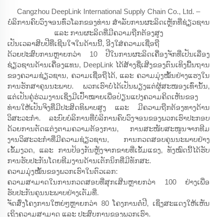
Cangzhou DeepLink International Supply Chain Co., Ltd. –
ບໍລິການຄົບວົງຈອນທົ່ວໂລກຂອງທ່ານ ສຳລັບການຜະລິດເຫຼັກທີ່ຊ່ຽວຊານ
ແລະ ການຜະລິດທີ່ມີຄວາມຖືກຕ້ອງສູງ
ເປັນເວລາສິບປີທີ່ເຊີນໃຈໃນດ້ານນີ້, ອີງໃສ່ຄວາມເຊື່ອຖື
ດ້ວຍປະສົບການຫຼາຍກວ່າ 10 ປີໃນການຜະລິດເຄື່ອງຈັກທີ່ເປັນເລື່ອງ
ຊ່ຽວຊານດ້ານເຄື່ອງແທນ, DeepLink ໄດ້ສ້າງຊື່ເສີງຂອງຕົນເທິງພື້ນຖານ
ຂອງຄວາມຊ່ຽວຊານ, ຄວາມເຊື່ອຖືໄດ້, ແລະ ຄວາມມຸ່ງໝັ້ນຢ່າງແຮງໃນ
ການຮັກສາຄຸນນະພາບ. ພວກເຮົາບໍ່ໄດ້ເປັນພຽງແຕ່ຜູ້ສະໜອງເທົ່ານັ້ນ,
ແຕ່ເປັນຄູ່ຮ່ວມງານເຊິ່ງມີເປົ້າໝາຍເພື່ອປ່ຽນແປງຄວາມຄິດເຫັນຂອງ
ທ່ານໃຫ້ເປັນຈິງທີ່ມີປະສິດທິພາບສູງ ແລະ ມີຄວາມຖືກຕ້ອງທາງດ້ານ
ວິສະວະກຳ. ລະບົບບໍລິການທີ່ບໍລິການຄົບວົງຈອນຂອງພວກເຮົາປະກອບ
ດ້ວຍການຕັດແຕ່ງຕາມຄວາມຕ້ອງການ, ການສະໜັບສະໜູນຈາກທີມ
ງານວິສະວະກຳທີ່ມີຄວາມຊ່ຽວຊານ, ການກວດສອບຄຸນນະພາບຢ່າງ
ເຂັ້ມງວດ, ແລະ ການປ້ອງກັນຫຼັງຈາກຂາຍທີ່ເຂັ້ມແຂງ, ທັງໝົດນີ້ໄດ້ຮັບ
ການຮັບປະກັນໂດຍທີມງານດ້ານເຕັກນິກທີ່ມີທັກສະ.
ຄວາມມຸ່ງໝັ້ນຂອງພວກເຮົາໃນຕົວເລກ:
ຄວາມສາມາດໃນການກວດສອບທີ່ສຸກເສີນຫຼາຍກວ່າ 100 ຢ່າງເພື່ອ
ຮັບປະກັນຄຸນນະພາບຢ່າງເຕັມທີ່.
ຈັດສົ່ງໂຄງການໃຫຍ່ໆຫຼາຍກວ່າ 80 ໂຄງການຕໍ່ປີ, ເຊິ່ງສະແດງໃຫ້ເຫັນ
ເຖິງຄວາມສາມາດ ແລະ ປະສົບການຂອງພວກເຮົາ.