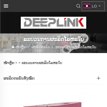
LO
ຂະບວນການຜະລິດໂລຫະໃບ
ໜ້າຫຼັກ
>
ຜະລິດຕະພັນ
>
ຂະບວນການຜະລິດໂລຫະໃບ
ໜ້າຫຼັກ >
>
ຂະບວນການຜະລິດໂລຫະໃບ
ຜະລິດຕະພັນທັງໝົດ