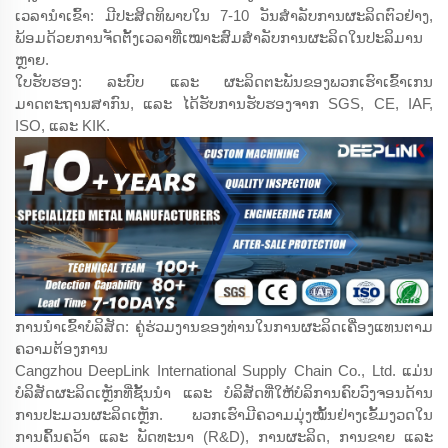
ເວລານຳເຂົ້າ: ມີປະສິດທິພາບໃນ 7-10 ວັນສຳລັບການຜະລິດຕົວຢ່າງ,
ພ້ອມດ້ວຍການຈັດຕັ້ງເວລາທີ່ເໝາະສົມສຳລັບການຜະລິດໃນປະລິມານ
ຫຼາຍ.
ໃບຮັບຮອງ: ລະບົບ ແລະ ຜະລິດຕະພັນຂອງພວກເຮົາເຂົ້າເກນ
ມາດຕະຖານສາກົນ, ແລະ ໄດ້ຮັບການຮັບຮອງຈາກ SGS, CE, IAF,
ISO, ແລະ KIK.
ການນຳເຂົ້າບໍລິສັດ: ຄູ່ຮ່ວມງານຂອງທ່ານໃນການຜະລິດເຄື່ອງແທນຕາມ
ຄວາມຕ້ອງການ
Cangzhou DeepLink International Supply Chain Co., Ltd. ແມ່ນ
ບໍລິສັດຜະລິດເຫຼັກທີ່ຊັ້ນນຳ ແລະ ບໍລິສັດທີ່ໃຫ້ບໍລິການຄົບວົງຈອນດ້ານ
ການປະມວນຜະລິດເຫຼັກ. ພວກເຮົາມີຄວາມມຸ່ງໝັ້ນຢ່າງເຂັ້ມງວດໃນ
ການຄົ້ນຄວ້າ ແລະ ພັດທະນາ (R&D), ການຜະລິດ, ການຂາຍ ແລະ