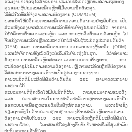
ຮ່ວມງານທີ່ເຊື່ອຖືໄດ້ສຳລັບການປະມວນຜະລິດເຫຼັກທີ່ມີຄວາມຖືກຕ້ອງ
ສູງ ແລະ ຜູ້ປະມວນຜະລິດເຫຼັກທີ່ມີຄວາມຖືກຕ້ອງສູງ.
ວິທີແກ້ໄຂທີ່ແທ້ຈິງຕາມຄວາມຕ້ອງການ (ODM/OEM)
ພວກເຮົາໃຫ້ບໍລິການການຜະລິດຕາມຄວາມຕ້ອງການຢ່າງຄົບຖ້ວນ, ເປັນ
ສ່ວນໜຶ່ງຂອງພາກສ່ວນການຜະລິດທີ່ທ່ານຈ້າງໄປນອກບໍລິສັດ. ຈາກການ
ໃຫ້ບໍລິການຕົ້ນແບບແຜ່ນເຫຼັກ ແລະ ການຜະລິດຕົ້ນແບບດ້ວຍເຫຼັກ ໄປ
ຈົນເຖິງການຜະລິດເຫຼັກຂະໜາດໃຫຍ່ສຳລັບຜູ້ຜະລິດອຸປະກອນຕົ້ນຕຳ
(OEM) ແລະ ການຜະລິດຕາມການອອກແບບຂອງຜູ້ຜະລິດ (ODM),
ພວກເຮົາຈັດການທັງໝົດຕັ້ງແຕ່ເລີ່ມຕົ້ນຈົນເຖິງສິ້ນສຸດ. ບໍ່ວ່າທ່ານຈະ
ຕ້ອງການການຜະລິດເຫຼັກສະແຕນເລດຕາມຄວາມຕ້ອງການ, ການ
ຜະລິດອາລູມີເນີ້ມຕາມຄວາມຕ້ອງການ, ຫຼື ການຜະລິດເຫຼັກທີ່ຕ້ອງການ,
ວິສະວະກອນຂອງພວກເຮົາຈະເປັນຄູ່ຮ່ວມງານຂອງທ່ານ.
ການຜະລິດທີ່ມີປະສິດທິຜົນດ້ານຕົ້ນທຶນ ແລະ ສາມາດຂະຫຍາຍ
ຂະໜາດໄດ້
ຂະບວນການທີ່ຖືກເຮັດໃຫ້ມີປະສິດທິຜົນ, ການບູລະນາການແນວຕັ້ງ,
ແລະ ຄວາມສາມາດໃນການຜະລິດປະລິມານຫຼາຍຂອງພວກເຮົາຖືກ
ອອກແບບມາເພື່ອຫຼຸດຜ່ອນຕົ້ນທຶນທັງໝົດຂອງທ່ານ. ພວກເຮົາເຊີ່ງ
ຊ່ຽວຊານທັງໃນດ້ານຄວາມຫຼາກຫຼາຍຂອງຮ້ານຜະລິດເຫຼັກຕາມຄວາມ
ຕ້ອງການສຳລັບຕົ້ນແບບ ແລະ ການຜະລິດເຫຼັກທີ່ມີປະສິດທິຜົນໃນ
ຂະໜາດໃຫຍ່, ໂດຍສະເໜີໂຄງສ້າງຕົ້ນທຶນທີ່ເໝາະສົມທີ່ສຸດສຳລັບ
ປະລິມານການສັ່ງຊື້ໃດໆ.