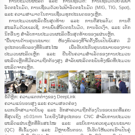
ການປະມວນຜະລິດ ແລະ ການເຊື່ອມຕໍ່: ການເຊື່ອມດ້ວຍໄຟຟ້າ
ອັດຕະໂນມັດ, ການເຊື່ອມດ້ວຍໄຟຟ້າອັດຕະໂນມັດ (MIG, TIG, Spot),
ແລະ ຄວາມສາມາດໃນການເຊື່ອມທຸກປະເພດຂອງເຫຼັກ.
ການປະມວນຜະລິດຂັ້ນສຸດທ້າຍ ແລະ ການຕີ່ສະແຕັມ: ການຕີ່
ສະແຕັມດ້ວຍເລເຊີ, ການພົ່ນສີອັດຕະໂນມັດ, ການຂັດເງົາ, ແລະ ເຕັກ
ນິກອື່ນໆ ສຳລັບການປະມວນຜະລິດຂັ້ນສຸດທ້າຍຂອງແຜ່ນເຫຼັກ.
*ພື້ນຖານດ້ານຄຸນນະພາບ: ຫ້ອງທົດລອງທີ່ຈັດຕັ້ງຂຶ້ນເປັນພິເສດ ມີ
ອຸປະກອນທົດລອງທີ່ທັນສະໄໝ ເພື່ອຮັບປະກັນຄຸນນະພາບຂອງການ
ປະມວນຜະລິດເຫຼັກ ແລະ ຢືນຢັນຄວາມສຳເລັດຂອງການປະມວນ
ຜະລິດເຫຼັກທີ່ມີຄວາມຖືກຕ້ອງສູງ ສຳລັບຜະລິດຕະພັນທັງໝົດທີ່ປະມວນ
ຜະລິດຈາກເຫຼັກ.
ຂໍ້ດີຫຼັກ: ຄວາມແຕກຕ່າງຂອງ DeepLink
ຄວາມແນ່ນອນສູງ ແລະ ຄວາມສອດຄ່ອງ
ພວກເຮົາສາມາດບັນລຸ ແລະ ຮັກສາຄວາມຖືກຕ້ອງໃນຂອບເຂດທີ່ແຄບ
ທີ່ສຸດເຖິງ ±0.01mm ໂດຍອີງໃສ່ອຸປະກອນ CNC ສຳລັບການປະມວນ
ຜະລິດແຜ່ນເຫຼັກທີ່ທັນສະໄໝ ແລະ ລະບົບການຄວບຄຸມຄຸນນະພາບ
(QC) ທີ່ເຂັ້ມງວດ ແລະ ມີຫຼາຍຂັ້ນຕອນ. ນີ້ເຮັດໃຫ້ພວກເຮົາເປັນຄູ່