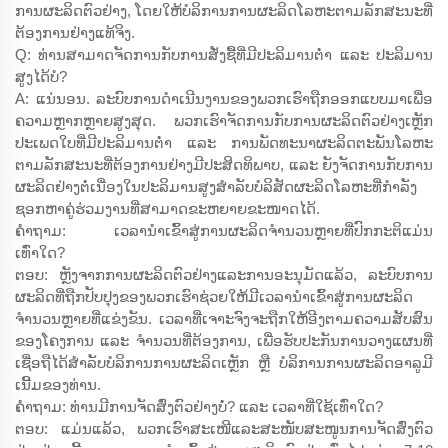
ການຜະລິດຕົວຢ່າງ, ໂດຍໃຫ້ບໍລິການການຜະລິດໂລຫະຕາມລັກສະນະທີ່
ຕ້ອງການຢ່າງແທ້ຈິງ.
Q: ທ່ານສາມາດຈັດການກັບການສັ່ງຊື້ທີ່ມີປະລິມານຕ່ຳ ແລະ ປະລິມານ
ສູງໄດ້ບໍ?
A: ແນ່ນອນ. ລະບົບການດຳເນີນງານຂອງພວກເຮົາຖືກອອກແບບມາເພື່ອ
ຄວາມຫຼາກຫຼາຍສູງສຸດ. ພວກເຮົາຈັດການກັບການຜະລິດຕົວຢ່າງເຫຼັກ
ປະເພດໃບທີ່ມີປະລິມານຕ່ຳ ແລະ ການພັດທະນາຜະລິດຕະພັນໂລຫະ
ຕາມລັກສະນະທີ່ຕ້ອງການຢ່າງມີປະສິດທິພາບ, ແລະ ຍັງຈັດການກັບການ
ຜະລິດຢ່າງຕໍ່ເນື່ອງໃນປະລິມານສູງສຳລັບບໍລິສັດຜະລິດໂລຫະທີ່ກຳລັງ
ຊອກຫາຄູ່ຮ່ວມງານທີ່ສາມາດຂະຫຍາຍຂະໜາດໄດ້.
ຄຳຖາມ: ເວລານຳເຂົ້າສູ່ການຜະລິດຈຳນວນຫຼາຍທີ່ປົກກະຕິແມ່ນ
ເທົ່າໃດ?
ຕອບ: ຫຼັງຈາກການຜະລິດຕົວຢ່າງແລະການອະນຸມັດແລ້ວ, ລະບົບການ
ຜະລິດທີ່ຖືກປັບປຸງຂອງພວກເຮົາຊ່ວຍໃຫ້ມີເວລານຳເຂົ້າສູ່ການຜະລິດ
ຈຳນວນຫຼາຍທີ່ແຂ່ງຂັນ. ເວລາທີ່ເຈາະຈົງຈະຖືກໃຫ້ອີງຕາມຄວາມສັບສົນ
ຂອງໂຄງການ ແລະ ຈຳນວນທີ່ຕ້ອງການ, ເພື່ອຮັບປະກັນການວາງແຜນທີ່
ເຊື່ອຖືໄດ້ສຳລັບບໍລິການການຜະລິດເຫຼັກ ຫຼື ບໍລິການການຜະລິດອາລູມີ
ເນີ້ມຂອງທ່ານ.
ຄຳຖາມ: ທ່ານມີການຈັດສົ່ງຕົວຢ່າງບໍ່? ແລະ ເວລາທີ່ໃຊ້ເທົ່າໃດ?
ຕອບ: ແມ່ນແລ້ວ, ພວກເຮົາສະເໜີແລະສະໜັບສະໜູນການຈັດສົ່ງຕົວ