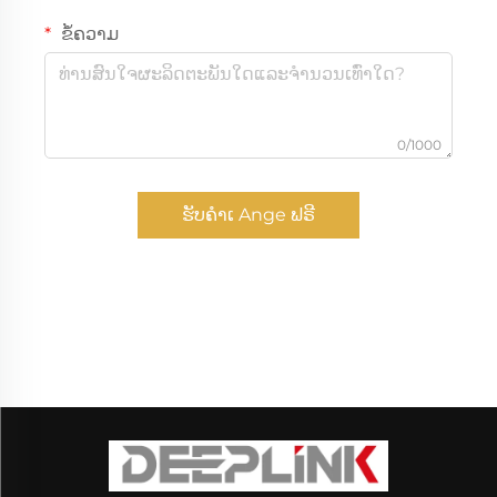
ຂໍ້ຄວາມ
0/1000
ຮັບຄຳເ Ange ຟຣີ