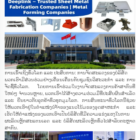
ການເຂົ້າເຖິງທົ່ວໂລກ ແລະ ປະສົບການ: ການຈັດສະແດງຂອງບໍລິສັດ
ພວກເຮົາມີສ່ວນຮ່ວມຢ່າງເຄື່ອນເຄື່ອນກັບຊຸມຊົນວິສະວະກຳ ແລະ ການ
ຈັດຊື້ທົ່ວໂລກ. ໂດຍການເຂົ້າຮ່ວມໃນງານຈັດສະແດງການຄ້າສາກົນທີ່
ໃຫຍ່ໆ ຈຳນວນຫຼາຍ, ພວກເຮົາໄດ້ສ້າງຄວາມຮ່ວມມືທີ່ປະສົບຜົນສຳເລັດ
ແລະ ຍືນຍາວກັບລູກຄ້າທົ່ວທຸກມຸມໂລກ. ການສົນທະນາທົ່ວໂລກນີ້ຊ່ວຍ
ໃຫ້ພວກເຮົາຢູ່ໃນຕຳແໜ່ງນຳ້້າຂອງແນວໂນ້ມຂອງອຸດສາຫະກຳ ແລະ
ເຮັດໃຫ້ຕຳແໜ່ງຂອງພວກເຮົາເປັນບໍລິສັດທີ່ມີຄວາມແຂ່ງແຮງໃນການ
ຜະລິດເຫຼັກສະແຕນເລດ ແລະ ບໍລິສັດຜະລິດເຫຼັກທົ່ວໄປສຳລັບຕະຫຼາດ
ສາກົນ.