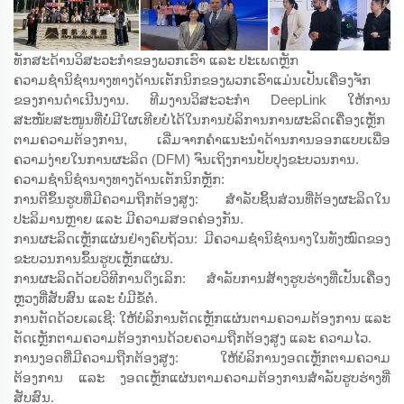
ທັກສະດ້ານວິສະວະກຳຂອງພວກເຮົາ ແລະ ປະເພດຫຼັກ
ຄວາມຊຳນິຊຳນາງທາງດ້ານເຕັກນິກຂອງພວກເຮົາແມ່ນເປັນເຄື່ອງຈັກ
ຂອງການດຳເນີນງານ. ທີມງານວິສະວະກຳ DeepLink ໃຫ້ການ
ສະໜັບສະໜູນທີ່ບໍ່ມີໃຜເທີຍບໍ່ໄດ້ໃນການບໍລິການການຜະລິດເຄື່ອງເຫຼັກ
ຕາມຄວາມຕ້ອງການ, ເລີ່ມຈາກຄຳແນະນຳດ້ານການອອກແບບເພື່ອ
ຄວາມງ່າຍໃນການຜະລິດ (DFM) ຈົນເຖິງການປັບປຸງຂະບວນການ.
ຄວາມຊຳນິຊຳນາງທາງດ້ານເຕັກນິກຫຼັກ:
ການຕີຂຶ້ນຮູບທີ່ມີຄວາມຖືກຕ້ອງສູງ: ສຳລັບຊິ້ນສ່ວນທີ່ຕ້ອງຜະລິດໃນ
ປະລິມານຫຼາຍ ແລະ ມີຄວາມສອດຄ່ອງກັນ.
ການຜະລິດເຫຼັກແຜ່ນຢ່າງຄົບຖ້ວນ: ມີຄວາມຊຳນິຊຳນາງໃນທັງໝົດຂອງ
ຂະບວນການຂຶ້ນຮູບເຫຼັກແຜ່ນ.
ການຜະລິດດ້ວຍວິທີການດຶງເລິກ: ສຳລັບການສ້າງຮູບຮ່າງທີ່ເປັນເຄື່ອງ
ຫຼວງທີ່ສັບສົນ ແລະ ບໍ່ມີຂໍ້ຕໍ່.
ການຕັດດ້ວຍເລເຊີ: ໃຫ້ບໍລິການຕັດເຫຼັກແຜ່ນຕາມຄວາມຕ້ອງການ ແລະ
ຕັດເຫຼັກຕາມຄວາມຕ້ອງການດ້ວຍຄວາມຖືກຕ້ອງສູງ ແລະ ຄວາມໄວ.
ການງອດທີ່ມີຄວາມຖືກຕ້ອງສູງ: ໃຫ້ບໍລິການງອດເຫຼັກຕາມຄວາມ
ຕ້ອງການ ແລະ ງອດເຫຼັກແຜ່ນຕາມຄວາມຕ້ອງການສຳລັບຮູບຮ່າງທີ່
ສັບສົນ.