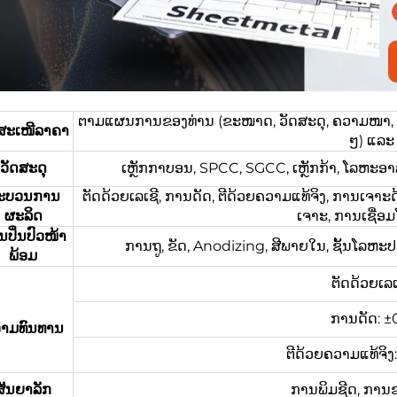
ຕາມແຜນການຂອງທ່ານ (ຂະໜາດ, ວັດສະດຸ, ຄວາມໜາ, ຂໍ້ມ
ດສະເໜີລາຄາ
ໆ) ແລະ 
ວັດສະດຸ
ເຫຼັກກາບອນ, SPCC, SGCC, ເຫຼັກກ້າ, ໂລຫະອາລ
ະບວນການ
ຕັດດ້ວຍເລເຊີ, ການດັດ, ຕີດ້ວຍຄວາມແທ້ຈິງ, ການເຈາະດ
ຜະລິດ
ເຈາະ, ການເຊື່ອ
ປິ່ນປົວໜ້າ
ການຖູ, ຂັດ, Anodizing, ສີພາຍໃນ, ຊັ້ນໂລຫະປ
ພ້ອມ
ຕັດດ້ວຍເລເ
ການດັດ: ±
າມທົນທານ
ຕີດ້ວຍຄວາມແທ້ຈິ
ສັນຍາລັກ
ການພິມຊີດ, ການ