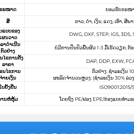
ຂະໜາດ
ຍອມຮັບຂະໜາດທ
ສີ
ຂາວ, ດຳ, ເງິນ, ແດງ, ເທົາ, ສ
ູບແບບຂອງ
DWG, DXF, STEP, IGS, 3DS, ST
ແຜນວາດ
ວລາດຳເນີນ
ບໍ່ມີການປິ່ນປົວພື້ນຜິວ 1-3 ມື້ເຮັດວຽກ; 
ຕົວຢ່າງ
່ອນໄຂການຕັ້ງ
DAP, DDP, EXW, FCA,
ລາຄາ
ື່ອນໄຂການ
ຕົວຢ່າງ: ຊຳລະເງິນ
ຈ່າຍເງິນ
ຜະລິດຈຳນວນຫຼວງ: (ຊຳລະເງິນ 30% ລ່ວງໜ້າ
ໃບຢັ້ງຢືນ
ISO9001:2015
ານຫໍ່ຫຸ້ມ
ໂດຍຖົງ PE/ຟອງ EPE/ກ່ອງແບບທຳມະດາ