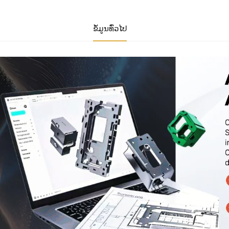
ຂໍ້ມູນທົ່ວໄປ