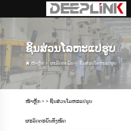
ຊິ້ນສ່ວນໂລຫະແປຮູບ
ໜ້າຫຼັກ
>
ຜະລິດຕະພັນ
>
ຊິ້ນສ່ວນໂລຫະແປຮູບ
ໜ້າຫຼັກ >
>
ຊິ້ນສ່ວນໂລຫະແປຮູບ
ຜະລິດຕະພັນທັງໝົດ