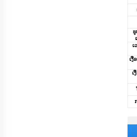
ຮ
ເ
ເງື
ເງ
ກ