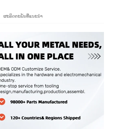
ຜະລິດຕະພັນທີ່ແນະນຳ