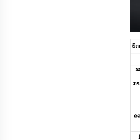
ບົ
ຂ
ການ
ຄວ