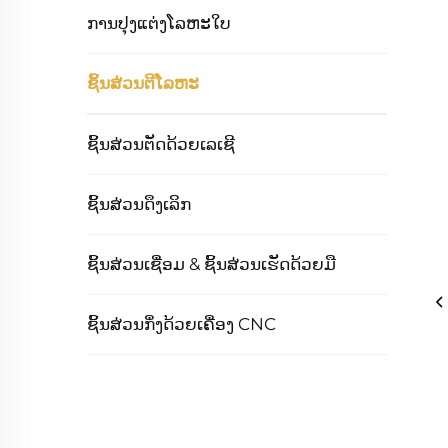
ການປຸງແຕ່ງໂລຫະໃບ
ຊິ້ນສ່ວນຕີໂລຫະ
ຊິ້ນສ່ວນຕັດດ້ວຍເລເຊີ
ຊິ້ນສ່ວນດຶງເລິກ
ຊິ້ນສ່ວນເຊື່ອມ & ຊິ້ນສ່ວນເຮັດດ້ວຍມື
ຊິ້ນສ່ວນກຶ່ງດ້ວຍເຄື່ອງ CNC