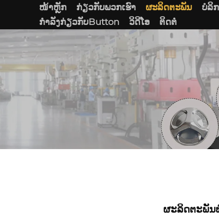
ໜ້າຫຼັກ
ກ່ຽວກັບພວກເຮົາ
ຜະລິດຕະພັນ
ບໍລິ
ກໍາລັງກ່ຽວກັບButton
ວິດີໂອ
ຕິດຕໍ່
ຜະລິດຕະພັນທ