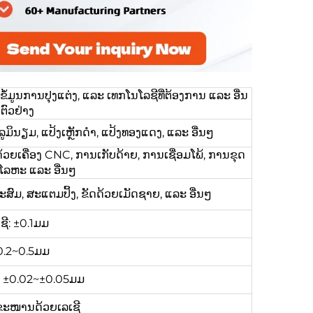
ູນການປຸງແຕ່ງ, ແລະ ເທກໂນໂລຊີທີ່ຕ້ອງການ ແລະ ອື່ນ
ຕົວຢ່າງ
ູມິນຽມ, ແປ້ງເຫຼັກດຳ, ແປ້ງທອງແດງ, ແລະ ອື່ນໆ
້ວຍເຄື່ອງ CNC, ການເກັບດ້າຍ, ການເຊື່ອມໂພ້, ການຂຸດ
ມໂລຫະ ແລະ ອື່ນໆ
ະສົມ, ສະແຕມປິ້ງ, ຂັດດ້ວຍເມັດຊາຍ, ແລະ ອື່ນໆ
ຊີ: ±0.1ມມ
0.2~0.5ມມ
ງ: ±0.02~±0.05ມມ
ຂະໜານດ້ວຍເລເຊີ