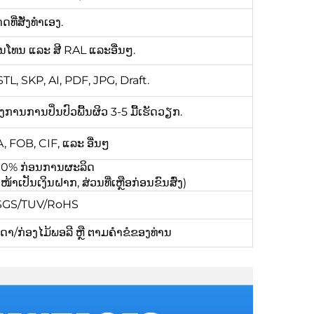
ີ່ສັ່ງທຳເອງ.
ີພານໂທນ ແລະ ສີ RAL ແລະອື່ນໆ.
L, SKP, AI, PDF, JPG, Draft.
ຕ້ອງການການປິ່ນປົວພື້ນຜິວ 3-5 ມື້ເຮັດວຽກ.
 FOB, CIF, ແລະ ອື່ນໆ
 100% ກ່ອນການຜະລິດ
ເປັນເງິນຝາກ, ສ່ວນທີ່ເຫຼືອກ່ອນຂົນສົ່ງ)
/SGS/TUV/RoHS
/ກ່ອງໄມ້ພອລີ ຫຼື ຕາມຄຳຂໍຂອງທ່ານ