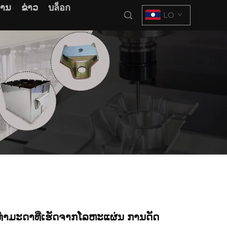
ການ
ຂ່າວ
บล็อก
LO
ໍາມະດາທີ່ເຮັດຈາກໂລຫະແຜ່ນ ການດັດ