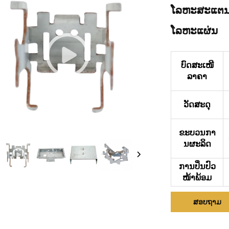
ໂລຫະສະແຕນເ
ໂລຫະແຜ່ນ
ບົດສະເໜີ
ລາຄາ
ວັດສະດຸ
ຂະບວນກາ
ນຜະລິດ
ການປິ່ນປົວ
ໜ້າພ້ອມ
ສອບຖາມ