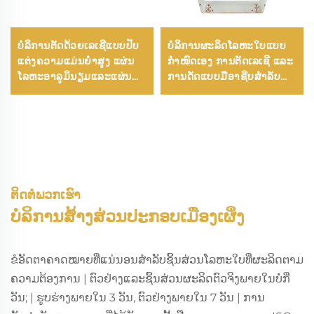
ບໍລິການຕັດດ້ວຍເລເຊີແບບປັບ
ບໍລິການຜະລິດໂລຫະໃບແບບ
ແຕ່ງຄວາມແມ່ນຍໍາສູງ ແຜ່ນ
ກຳໜົດເອງ ການຕັດເລເຊີ ແລະ
ໂລຫະອາລູມິນຽມແລະແຜ່ນ
ການດັດແບບມືອາຊີບສຳລັບ
ໂລຫະສະແຕນເລດຄຸນນະພາບ
ອຸດສາຫະກຳ
ສູງ ການຜະລິດແຜ່ນໂລຫະ
ຄຸນນະພາບສູງ
ຕິດຕໍ່ພວກເຮົາ
ບໍລິການສ້າງສ່ວນປະກອບເມືອງເຜິ່ງ
ຂໍອັດຕາຄາດໝາຍທີ່ແນ່ນອນສຳລັບຊິ້ນສ່ວນໂລຫະໃບທີ່ຜະລິດຕາມ
ຄວາມຕ້ອງການ | ຕົວຢ່າງແລະຊິ້ນສ່ວນຜະລິດຕົວຈິງພາຍໃນບໍ່ກີ່
ວັນ; | ຮູບຮ່າງພາຍໃນ 3 ວັນ, ຕົວຢ່າງພາຍໃນ 7 ວັນ | ການ