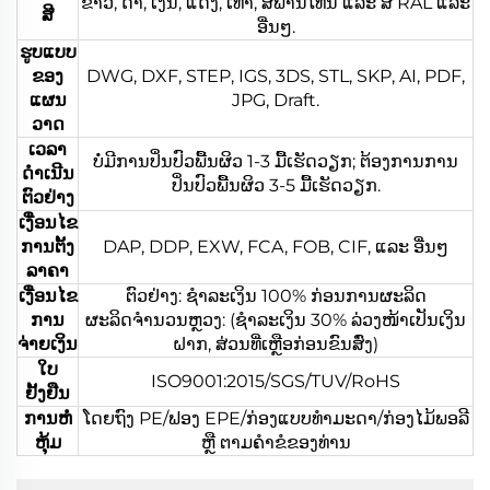
ຂາວ, ດຳ, ເງິນ, ແດງ, ເທົາ, ສີພານໂທນ ແລະ ສີ RAL ແລະ
ສີ
ອື່ນໆ.
ຮູບແບບ
ຂອງ
DWG, DXF, STEP, IGS, 3DS, STL, SKP, AI, PDF,
ແຜນ
JPG, Draft.
ວາດ
ເວລາ
ບໍ່ມີການປິ່ນປົວພື້ນຜິວ 1-3 ມື້ເຮັດວຽກ; ຕ້ອງການການ
ດຳເນີນ
ປິ່ນປົວພື້ນຜິວ 3-5 ມື້ເຮັດວຽກ.
ຕົວຢ່າງ
ເງື່ອນໄຂ
ການຕັ້ງ
DAP, DDP, EXW, FCA, FOB, CIF, ແລະ ອື່ນໆ
ລາຄາ
ເງື່ອນໄຂ
ຕົວຢ່າງ: ຊຳລະເງິນ 100% ກ່ອນການຜະລິດ
ການ
ຜະລິດຈຳນວນຫຼວງ: (ຊຳລະເງິນ 30% ລ່ວງໜ້າເປັນເງິນ
ຈ່າຍເງິນ
ຝາກ, ສ່ວນທີ່ເຫຼືອກ່ອນຂົນສົ່ງ)
ໃບ
ISO9001:2015/SGS/TUV/RoHS
ຢັ້ງຢືນ
ການຫໍ່
ໂດຍຖົງ PE/ຟອງ EPE/ກ່ອງແບບທຳມະດາ/ກ່ອງໄມ້ພອລີ
ຫຸ້ມ
ຫຼື ຕາມຄຳຂໍຂອງທ່ານ