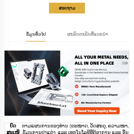
ສອບຖາມ
ຂໍ້ມູນທົ່ວໄປ
ຜະລິດຕະພັນທີ່ແນະນຳ
ບົດ
ຕາມແຜນການຂອງທ່ານ (ຂະໜາດ, ວັດສະດຸ, ຄວາມໜາ,
ສະເໜີ
ຂໍ້ມູນການປຸງແຕ່ງ, ແລະ ເທກໂນໂລຊີທີ່ຕ້ອງການ ແລະ ອື່ນ