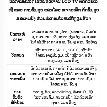
ບໍລິການຜະລິດໂລຫະຕັດເຈາະ LCD TV ຕັດດ້ວຍເລ
ເຊີ ແລະ ການຂຶ້ນຮູບ ແຜ່ນໂລຫະເຈາະເລິກ ຕັດຂຶ້ນຮູບ
ສະແຕມບິ້ງ ສ່ວນປະກອບໂລຫະສີ່ຫຼຽມສີ່ແຈ
ຕາມແຜນການຂອງທ່ານ (ຂະໜາດ, ວັດສະ
ບົດສະເໜີ
ດຸ, ຄວາມໜາ, ຂໍ້ມູນການປຸງແຕ່ງ, ແລະ ເທກ
ລາຄາ
ໂນໂລຊີທີ່ຕ້ອງການ ແລະ ອື່ນໆ) ແລະ ຕົວຢ່າງ
ເຫຼັກກາບອນ, SPCC, SGCC, ເຫຼັກກ້າ,
ວັດສະດຸ
ໂລຫະອາລູມິນຽມ, ແປ້ງເຫຼັກດຳ, ແປ້ງ
ທອງແດງ, ແລະ ອື່ນໆ
ຕັດດ້ວຍເລເຊີ, ການດັດ, ຕີດ້ວຍຄວາມແທ້ຈິງ,
ຂະບວນກ
ການເຈາະດ້ວຍເຄື່ອງ CNC, ການເກັບດ້າຍ,
ານຜະລິດ
ການເຊື່ອມໂພ້, ການຂຸດເຈາະ, ການເຊື່ອມ
ໂລຫະ ແລະ ອື່ນໆ
ການ
ການຖູ, ຂັດ, Anodizing, ສີພາຍໃນ, ຊັ້ນ
ປິ່ນປົວ
ໂລຫະປະສົມ, ສະແຕມປິ້ງ, ຂັດດ້ວຍເມັດ
ໜ້າພ້ອມ
ຊາຍ, ແລະ ອື່ນໆ