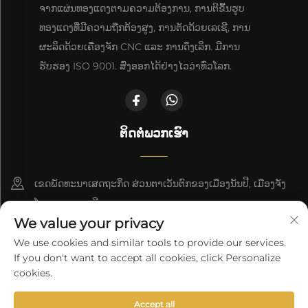
ຈາກແຜ່ນທອງແດງຕາມຄວາມຕ້ອງການ, ການຕີຂຶ້ນຮູບ
ທອງແດງທີ່ມີຄວາມຖືກຕ້ອງສູງ, ການຕັດດ້ວຍເລເຊີ, ການ
ຜະລິດດ້ວຍເຄື່ອງຈັກ CNC ແລະ ການດຶງເລິກ. ມີການ
ຮັບຮອງ ISO 9001. ສົ່ງອອກໄດ້ຢ່າງໄວວ່າທົ່ວໂລກ.
ຕິດຕໍ່ພວກເຮົາ
ເຂດພັດທະນາເສດຖະກິດ ສ່ວນຕາເວັນຕົກຂອງເມືອງນັນປີ, ເມືອງຈັງ
ໂຈວ, ແຂວງເຫຫີ
We value your privacy
+86-18617745678
We use cookies and similar tools to provide our services.
If you don't want to accept all cookies, click Personalize
[email protected]
cookies.
Accept all