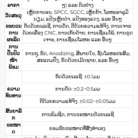
ລາຄາ
ໆ) ແລະ ຕົວຢ່າງ
ເຫຼັກກາບອນ, SPCC, SGCC, ເຫຼັກກ້າ, ໂລຫະອາລູມິ
ວັດສະດຸ
ນຽມ, ແປ້ງເຫຼັກດຳ, ແປ້ງທອງແດງ, ແລະ ອື່ນໆ
ຂະບວນ
ຕັດດ້ວຍເລເຊີ, ການດັດ, ຕີດ້ວຍຄວາມແທ້ຈິງ, ການເຈາະ
ການ
ດ້ວຍເຄື່ອງ CNC, ການເກັບດ້າຍ, ການເຊື່ອມໂພ້, ການຂຸດ
ຜະລິດ
ເຈາະ, ການເຊື່ອມໂລຫະ ແລະ ອື່ນໆ
ການ
ປິ່ນປົວ
ການຖູ, ຂັດ, Anodizing, ສີພາຍໃນ, ຊັ້ນໂລຫະປະສົມ,
ໜ້າ
ສະແຕມປິ້ງ, ຂັດດ້ວຍເມັດຊາຍ, ແລະ ອື່ນໆ
ພ້ອມ
ຕັດດ້ວຍເລເຊີ: ±0.1ມມ
ຄວາມ
ການດັດ: ±0.2~0.5ມມ
ທົນທານ
ຕີດ້ວຍຄວາມແທ້ຈິງ: ±0.02~±0.05ມມ
ສັນຍາລັ
ການພິມຊີດ, ການຂະໜານດ້ວຍເລເຊີ
ກ
ຂະໜາ
ຍອມຮັບຂະໜາດທີ່ສັ່ງທຳເອງ.
ດ