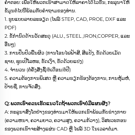
ຄຳຕອບ: ເພື່ອໃຫ້ພວກເຮົາສາມາດໃຫ້ລາຄາໄດ້ໄວຂຶ້ນ, ກະລຸນາໃຫ້
ຂໍ້ມູນຕໍ່ໄປນີ້ພ້ອມກັບຄຳຖາມຂອງທ່ານ.
1. ຮູບແບບລາຍລະອຽດ (ໄຟລ໌ STEP, CAD, PROE, DXF ແລະ
PDF)
2. ຂໍ້ກຳນົດດ້ານວັດສະດຸ (ALU., STEEL ,IRON,COPPER, ແລະ
ອື່ນໆ)
3. ການປິ່ນປົວພື້ນຜິວ (ການໂອນໄຟຟ້າສີ, ສີແປ້ງ, ຂັດດ້ວຍເມັດ
ຊາຍ, ຊຸບເປີໂລຫະ, ຂັດເງົາ, ຂັດດ້ວຍແປງ)
4. ຈຳນວນ (ຕໍ່ຄັ້ງສັ່ງຊື້/ຕໍ່ເດືອນ/ຕໍ່ປີ)
5. ຄວາມຕ້ອງການພິເສດ ຫຼື ຄວາມຮຽກຮ້ອງຕ້ອງການ, ການຫຸ້ມຫໍ່,
ປ້າຍຊື່, ການຈັດສົ່ງ.
Q: ພວກເຮົາຄວນເຮັດແນວໃດຖ້າພວກເຮົາບໍ່ມີແຜນຜັງ?
A: ກະລຸນາສົ່ງໂຕຢ່າງຂອງທ່ານມາໃຫ້ພວກເຮົາພ້ອມກັບຮ່າງກາຍ
(ຄວາມຫນາ, ຄວາມຍາວ, ຄວາມສູງ, ຄວາມກ້ວາງ), ວິສະວະກອນ
ຂອງພວກເຮົາຈະສ້າງແຜ່ນ CAD ຫຼື ໄຟລ໌ 3D ໃນເວລາຕໍ່ມາ.