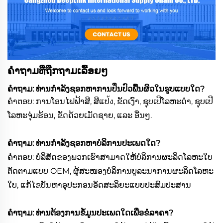
ຄຳຖາມທີ່ຖືກຖາມເລື້ອຍໆ
ຄຳຖາມ: ທ່ານກຳລັງຊອກຫາການປິ່ນປົວພື້ນຜິວໃນຮູບແບບໃດ?
ຄຳຕອບ: ການໂອນໄຟຟ້າສີ, ສີແປ้ง, ຂັດເງົາ, ຊຸບເປີໂລຫະດຳ, ຊຸບເປີ
ໂລຫະຈຸ່ມຮ້ອນ, ຂັດດ້ວຍເມັດຊາຍ, ແລະ ອື່ນໆ.
ຄຳຖາມ: ທ່ານກຳລັງຊອກຫາບໍລິການປະເພດໃດ?
ຄຳຕອບ: ບໍລິສັດຂອງພວກເຮົາສາມາດໃຫ້ບໍລິການຜະລິດໂລຫະໃບ
ຕັດຕາມແບບ OEM, ຜູ້ສະໜອງບໍລິການບູລະນາການຜະລິດໂລຫະ
ໃບ, ແກ້ໄຂບັນຫາອຸປະກອນອັດສະລິຍະແບບປະສົມປະສານ
ຄຳຖາມ: ທ່ານຕ້ອງການຂໍ້ມູນປະເພດໃດເພື່ອຂໍລາຄາ?