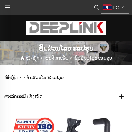
LO
ຊິ້ນສ່ວນໂລຫະແປຮູບ
ໜ້າຫຼັກ
>
ຜະລິດຕະພັນ
>
ຊິ້ນສ່ວນໂລຫະແປຮູບ
ໜ້າຫຼັກ >
>
ຊິ້ນສ່ວນໂລຫະແປຮູບ
ຜະລິດຕະພັນທັງໝົດ