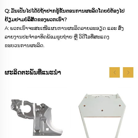
Q: ມັນເປັນໄປໄດ້ບໍຖ້າຢາກຮູ້ຂັ້ນຕອນການຜະລິດໂດຍບໍ່ຕ້ອງໄປ
ຢ້ຽມຢາມບໍລິສັດຂອງພວກເຮົາ?
A: ພວກເຮົາຈະສະເໜີແຜນການຜະລິດລາຍລະອຽດ ແລະ ສົ່ງ
ລາຍງານປະຈຳອາທິດພ້ອມຮູບຖ່າຍ ຫຼື ວິດີໂອທີ່ສະແດງ
ຂະບວນການຜະລິດ.
ຜະລິດຕະພັນທີ່ແນະນຳ