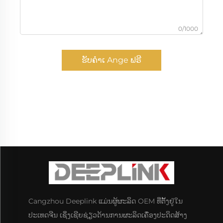
0/1000
ຮັບຄຳເ Ange ຟຣີ
Cangzhou Deeplink ແມ່ນຜູ້ຜະລິດ OEM ທີ່ຕັ້ງຢູ່ໃນ
ປະເທດຈີນ ເຊິ່ງເຊີຍຊ່ຽວດ້ານການຜະລິດເຄື່ອງປະດິດສ້າງ