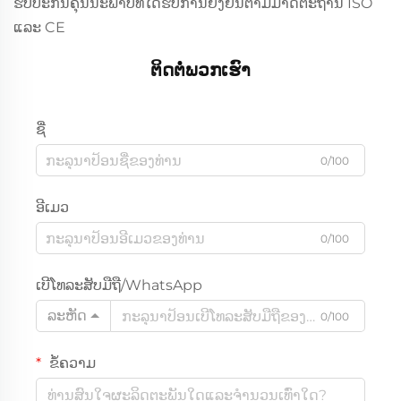
ຮັບປະກັນຄຸນນະພາບທີ່ໄດ້ຮັບການຢັ້ງຢືນຕາມມາດຕະຖານ ISO
ແລະ CE
ຕິດຕໍ່ພວກເຮົາ
ຊື່
0/100
ອີເມວ
0/100
ເບີໂທລະສັບມືຖື/WhatsApp
ລະຫັດ
0/100
ຂໍ້ຄວາມ