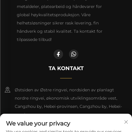
metaldeler, platearbeid og hårdevarer for
global høykvalitetsproduksjon. Våre
helhetsløsninger sikrer rask levering, fin
håndverk og stabil kvalitet. Ta kontakt for
tilpassede tilbud!
TA KONTAKT
Østsiden av Østre ringvei, nordsiden av planlagt
nordre ringvei, økonomisk utviklingsområde vest,
Cangzhou by, Hebei-provinsen, Cangzhou by, Hebei-
provinsen
We value your privacy
+86-18617745678
We use cookies and similar tools to provide our services.