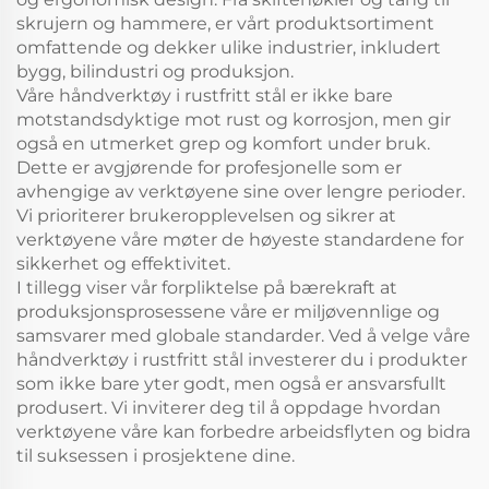
skrujern og hammere, er vårt produktsortiment
omfattende og dekker ulike industrier, inkludert
bygg, bilindustri og produksjon.
Våre håndverktøy i rustfritt stål er ikke bare
motstandsdyktige mot rust og korrosjon, men gir
også en utmerket grep og komfort under bruk.
Dette er avgjørende for profesjonelle som er
avhengige av verktøyene sine over lengre perioder.
Vi prioriterer brukeropplevelsen og sikrer at
verktøyene våre møter de høyeste standardene for
sikkerhet og effektivitet.
I tillegg viser vår forpliktelse på bærekraft at
produksjonsprosessene våre er miljøvennlige og
samsvarer med globale standarder. Ved å velge våre
håndverktøy i rustfritt stål investerer du i produkter
som ikke bare yter godt, men også er ansvarsfullt
produsert. Vi inviterer deg til å oppdage hvordan
verktøyene våre kan forbedre arbeidsflyten og bidra
til suksessen i prosjektene dine.