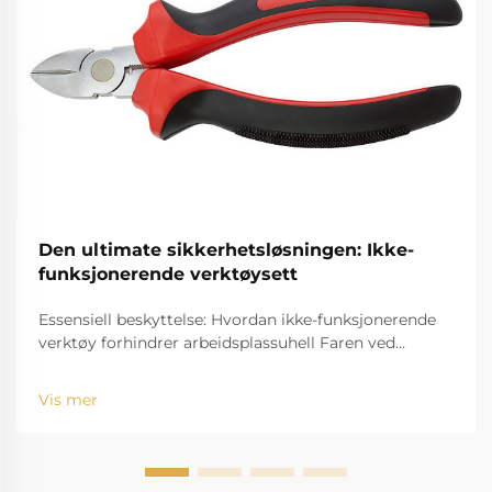
Den ultimate sikkerhetsløsningen: Ikke-
funksjonerende verktøysett
Essensiell beskyttelse: Hvordan ikke-funksjonerende
verktøy forhindrer arbeidsplassuhell Faren ved
gnister i farlige miljøer Arbeidssteder med
farefaktorer for gass-eksplosjon, som
Vis mer
oljeraffineringsgassanlegg, kjemiske anlegg og
gruver, har risikoen for...