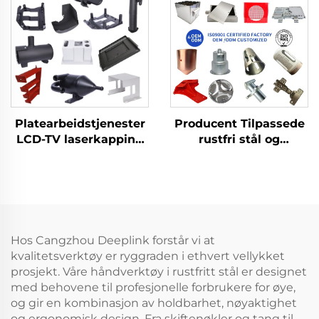
Producent Tilpassede
Platearbeidstjenester
rustfri stål og
LCD-TV laserkapping
aluminiumsplader
bøying dyptrekk
Værkstedslaserudskæri
aluminium kobber
Stansning
stansede deler
Svejsebehandlingservic
Hos Cangzhou Deeplink forstår vi at
kvalitetsverktøy er ryggraden i ethvert vellykket
prosjekt. Våre håndverktøy i rustfritt stål er designet
med behovene til profesjonelle forbrukere for øye,
og gir en kombinasjon av holdbarhet, nøyaktighet
og ergonomisk design. Fra skiftenøkler og tang til