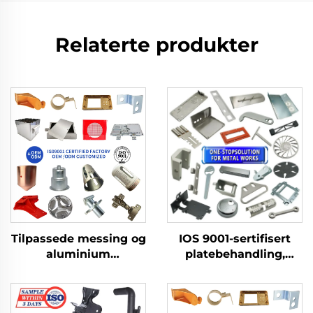
Relaterte produkter
Tilpassede messing og
IOS 9001-sertifisert
aluminium
platebehandling,
stansprodukter med
tilpassede bølgedeler,
platearbeid for
aluminiumspresningstje
dypstansede deler