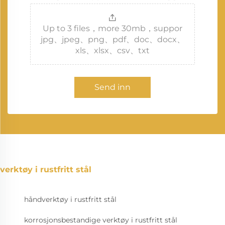
Up to 3 files，more 30mb，suppor
jpg、jpeg、png、pdf、doc、docx、
xls、xlsx、csv、txt
Send inn
verktøy i rustfritt stål
håndverktøy i rustfritt stål
korrosjonsbestandige verktøy i rustfritt stål