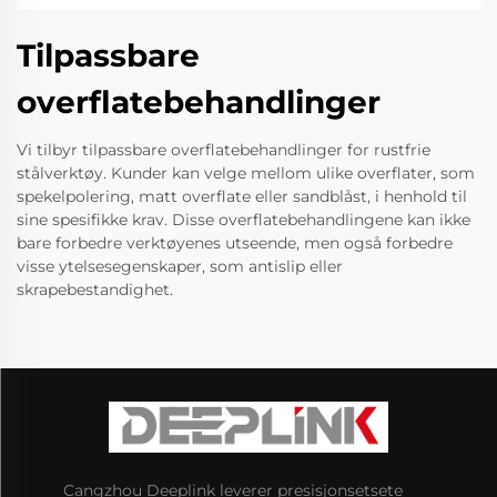
Tilpassbare
overflatebehandlinger
Vi tilbyr tilpassbare overflatebehandlinger for rustfrie
stålverktøy. Kunder kan velge mellom ulike overflater, som
spekelpolering, matt overflate eller sandblåst, i henhold til
sine spesifikke krav. Disse overflatebehandlingene kan ikke
bare forbedre verktøyenes utseende, men også forbedre
visse ytelsesegenskaper, som antislip eller
skrapebestandighet.
Cangzhou Deeplink leverer presisjonsetsete