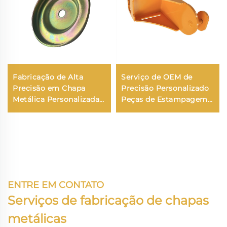
Fabricação de Alta
Serviço de OEM de
Precisão em Chapa
Precisão Personalizado
Metálica Personalizada
Peças de Estampagem
com Estampagem,
em Chapa Metálica Aço
Dobramento, Corte a
Inoxidável Alumínio
Laser em Aço Inoxidável,
Processamento e
Cobre e Alumínio com
Fabricação de Solda em
Repuxo Profundo
Chapa Metálica
ENTRE EM CONTATO
Serviços de fabricação de chapas
metálicas