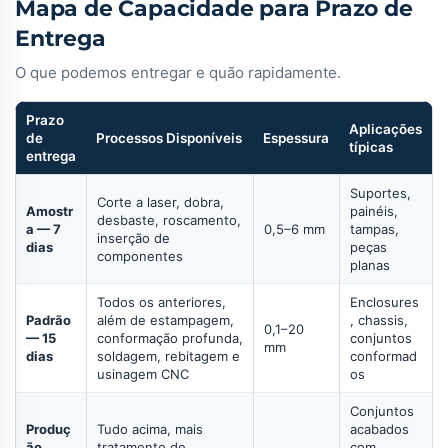
Mapa de Capacidade para Prazo de
Entrega
O que podemos entregar e quão rapidamente.
Prazo
Aplicações
de
Processos Disponíveis
Espessura
típicas
entrega
Suportes,
Corte a laser, dobra,
Amostr
painéis,
desbaste, roscamento,
a — 7
0,5–6 mm
tampas,
inserção de
dias
peças
componentes
planas
Todos os anteriores,
Enclosures
Padrão
além de estampagem,
, chassis,
0,1–20
— 15
conformação profunda,
conjuntos
mm
dias
soldagem, rebitagem e
conformad
usinagem CNC
os
Conjuntos
Produç
Tudo acima, mais
acabados
ão
tratamento de
com