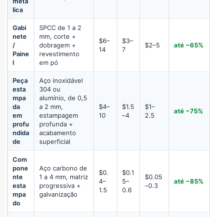
metá
lica
Gabi
SPCC de 1 a 2
nete
mm, corte +
$6–
$3–
/
dobragem +
$2–5
até −65%
14
7
Paine
revestimento
l
em pó
Peça
Aço inoxidável
esta
304 ou
mpa
alumínio, de 0,5
da
a 2 mm,
$4–
$1.5
$1–
até −75%
em
estampagem
10
–4
2.5
profu
profunda +
ndida
acabamento
de
superficial
Com
pone
Aço carbono de
$0.
$0.1
nte
1 a 4 mm, matriz
$0.05
4–
5–
até −85%
esta
progressiva +
–0.3
1.5
0.6
mpa
galvanização
do