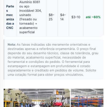
Alumínio 6061
Parte
ou aço
s
inoxidável 304,
mec
usinado
$8–
$4–
$3–10
até −60%
aniza
(fresado ou
25
14
das a
torneado) +
CNC
acabamento
superficial
Nota:
As faixas indicadas são meramente orientativas e
destinadas apenas a referência orçamentária. O preço final
depende do seu desenho técnico, classe de tolerância, grau
do material, acabamento superficial, necessidade de
ferramental e condições do pedido. O ferramental para
estampagem e estampagem em profundidade é cotado
separadamente e creditado em pedidos de volume. Solicite
uma cotação formal para obter preços vinculativos.