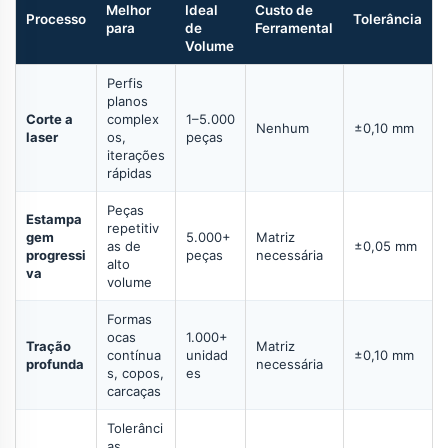
Melhor
Ideal
Custo de
Processo
Tolerância
para
de
Ferramental
Volume
Perfis
planos
Corte a
complex
1–5.000
Nenhum
±0,10 mm
laser
os,
peças
iterações
rápidas
Peças
Estampa
repetitiv
gem
5.000+
Matriz
as de
±0,05 mm
progressi
peças
necessária
alto
va
volume
Formas
ocas
1.000+
Tração
Matriz
contínua
unidad
±0,10 mm
profunda
necessária
s, copos,
es
carcaças
Tolerânci
as