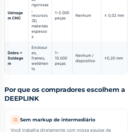
rigorosas
,
Usinage
1–2.000
recursos
Nenhum
± 0,02 mm
m CNC
peças
3D,
materiais
espesso
s
Enclosur
Dobra +
es,
1–
Nenhum /
Soldage
frames,
10.000
±0,20 mm
dispositivo
m
weldmen
peças
ts
Por que os compradores escolhem a
DEEPLINK
⚖
Sem markup de intermediário
Você trabalha diretamente com nossa equipe de