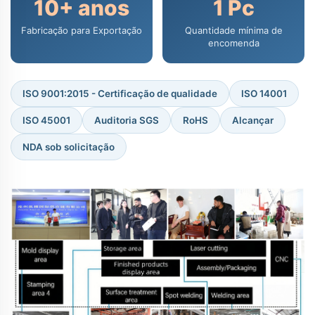
10+ anos
1 Pc
Fabricação para Exportação
Quantidade mínima de
encomenda
ISO 9001:2015 - Certificação de qualidade
ISO 14001
ISO 45001
Auditoria SGS
RoHS
Alcançar
NDA sob solicitação