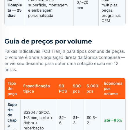
0,1–20
Comple
superfície, montagem
múltiplas
mm
ta — 25
e embalagem
peças,
dias
personalizada
programas
OEM
Guia de preços por volume
Faixas indicativas FOB Tianjin para tipos comuns de peças.
O volume é onde a aquisição direta da fábrica compensa —
envie seu desenho para obter uma cotação exata em 12
horas.
Tipo
Economia
Especificação
50
500
5.000
de
por
típica
PCS
pcs
pcs
peça
volume
Supo
rte
SS304 / SPCC,
de
1–3 mm, corte +
$2–
$1–
$0.8–
chap
até −65%
dobra +
6
3
2
a
rebarbação