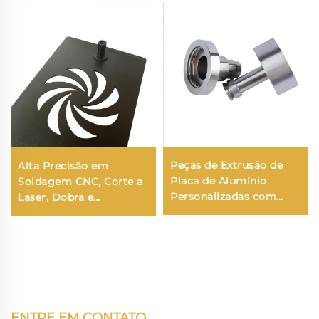
Peças de Extrusão de
Alta Precisão em
Placa de Alumínio
Soldagem CNC, Corte a
Personalizadas com
Laser, Dobra e
Usinagem CNC
Estampagem de Chapas
Profissional
Metálicas, Serviço de
Fabricação em Alumínio
e Aço Inoxidável
ENTRE EM CONTATO