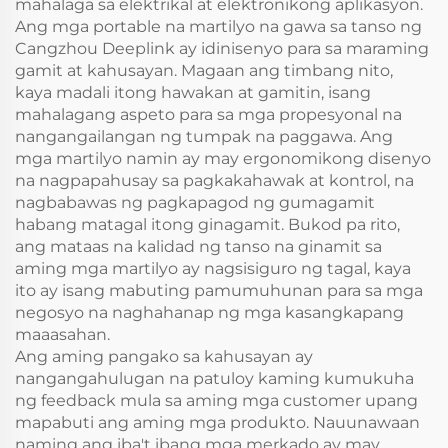
mahalaga sa elektrikal at elektronikong aplikasyon.
Ang mga portable na martilyo na gawa sa tanso ng
Cangzhou Deeplink ay idinisenyo para sa maraming
gamit at kahusayan. Magaan ang timbang nito,
kaya madali itong hawakan at gamitin, isang
mahalagang aspeto para sa mga propesyonal na
nangangailangan ng tumpak na paggawa. Ang
mga martilyo namin ay may ergonomikong disenyo
na nagpapahusay sa pagkakahawak at kontrol, na
nagbabawas ng pagkapagod ng gumagamit
habang matagal itong ginagamit. Bukod pa rito,
ang mataas na kalidad ng tanso na ginamit sa
aming mga martilyo ay nagsisiguro ng tagal, kaya
ito ay isang mabuting pamumuhunan para sa mga
negosyo na naghahanap ng mga kasangkapang
maaasahan.
Ang aming pangako sa kahusayan ay
nangangahulugan na patuloy kaming kumukuha
ng feedback mula sa aming mga customer upang
mapabuti ang aming mga produkto. Nauunawaan
naming ang iba't ibang mga merkado ay may