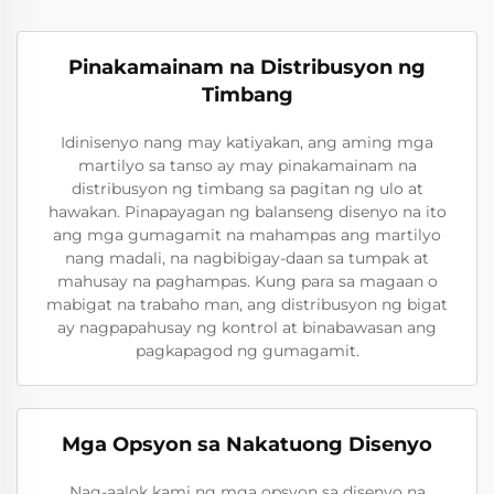
Pinakamainam na Distribusyon ng
Timbang
Idinisenyo nang may katiyakan, ang aming mga
martilyo sa tanso ay may pinakamainam na
distribusyon ng timbang sa pagitan ng ulo at
hawakan. Pinapayagan ng balanseng disenyo na ito
ang mga gumagamit na mahampas ang martilyo
nang madali, na nagbibigay-daan sa tumpak at
mahusay na paghampas. Kung para sa magaan o
mabigat na trabaho man, ang distribusyon ng bigat
ay nagpapahusay ng kontrol at binabawasan ang
pagkapagod ng gumagamit.
Mga Opsyon sa Nakatuong Disenyo
Nag-aalok kami ng mga opsyon sa disenyo na