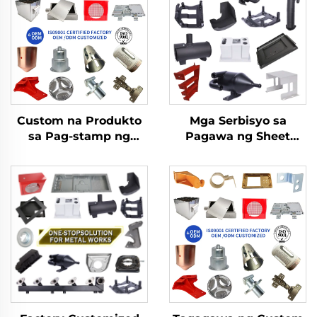
Custom na Produkto
Mga Serbisyo sa
sa Pag-stamp ng
Pagawa ng Sheet
Brass at Aluminum na
Metal LCD TV Laser
may Fabrication ng
Cutting Bending Deep
Sheet Metal para sa
Drawing Aluminium
Deep Drawn na mga
Copper Stamping
Bahagi sa Pag-stamp
Parts