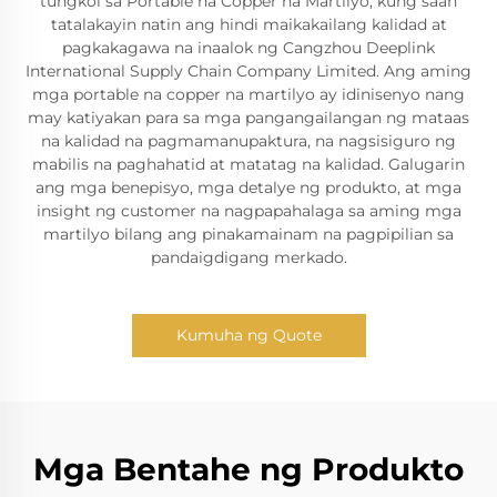
tungkol sa Portable na Copper na Martilyo, kung saan
tatalakayin natin ang hindi maikakailang kalidad at
pagkakagawa na inaalok ng Cangzhou Deeplink
International Supply Chain Company Limited. Ang aming
mga portable na copper na martilyo ay idinisenyo nang
may katiyakan para sa mga pangangailangan ng mataas
na kalidad na pagmamanupaktura, na nagsisiguro ng
mabilis na paghahatid at matatag na kalidad. Galugarin
ang mga benepisyo, mga detalye ng produkto, at mga
insight ng customer na nagpapahalaga sa aming mga
martilyo bilang ang pinakamainam na pagpipilian sa
pandaigdigang merkado.
Kumuha ng Quote
Mga Bentahe ng Produkto