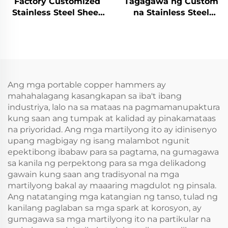
Factory Customized
Tagagawa ng Custom
Stainless Steel Sheet
na Stainless Steel
Metal Laser Cutting
Aluminum Sheet Metal
Welding Stamping
Fabrication Laser
Metal Fabrication
Cutting Stamping
Welding Processing
Serbisyo
Ang mga portable copper hammers ay
mahahalagang kasangkapan sa iba't ibang
industriya, lalo na sa mataas na pagmamanupaktura
kung saan ang tumpak at kalidad ay pinakamataas
na priyoridad. Ang mga martilyong ito ay idinisenyo
upang magbigay ng isang malambot ngunit
epektibong ibabaw para sa pagtama, na gumagawa
sa kanila ng perpektong para sa mga delikadong
gawain kung saan ang tradisyonal na mga
martilyong bakal ay maaaring magdulot ng pinsala.
Ang natatanging mga katangian ng tanso, tulad ng
kanilang paglaban sa mga spark at korosyon, ay
gumagawa sa mga martilyong ito na partikular na