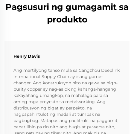
Pagsusuri ng gumagamit sa
produkto
Henry Davis
Ang martilyong tanso mula sa Cangzhou Deeplink
International Supply Chain ay isang game-
changer. Ang konstruksyon nito na gawa sa high-
purity copper ay nag-aalok ng kahanga-hangang
kakayahang umangkop, na mahalaga para sa
aming mga proyekto sa metalworking. Ang
distribusyon ng bigat ay perpekto, na
nagpapahintulot ng madali at tumpak na
pagbugbog. Matapos ang paulit-ulit na paggamit,
panatilihin pa rin nito ang hugis at puwersa nito,
isang patunay ng tibay nito. Ang makinis na