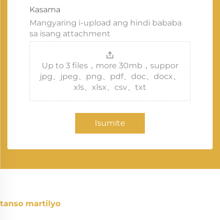
Kasama
Mangyaring i-upload ang hindi bababa
sa isang attachment
Up to 3 files，more 30mb，suppor
jpg、jpeg、png、pdf、doc、docx、
xls、xlsx、csv、txt
Isumite
tanso martilyo