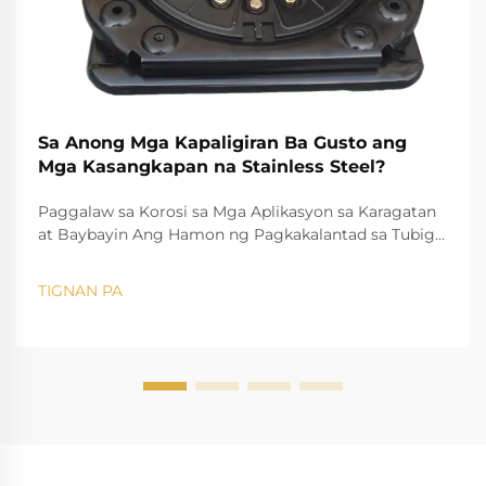
Sa Anong Mga Kapaligiran Ba Gusto ang
Mga Kasangkapan na Stainless Steel?
Paggalaw sa Korosi sa Mga Aplikasyon sa Karagatan
at Baybayin Ang Hamon ng Pagkakalantad sa Tubig-
Asin sa Karaniwang Mga Tool Ang hamon ng tubig-
asing, halimbawa, ay kilala nang mabuti sa pagbaba
TIGNAN PA
at pagkasira ng karaniwang mga instrumento. Ang
mataas na asin ay nagdudulot ng...