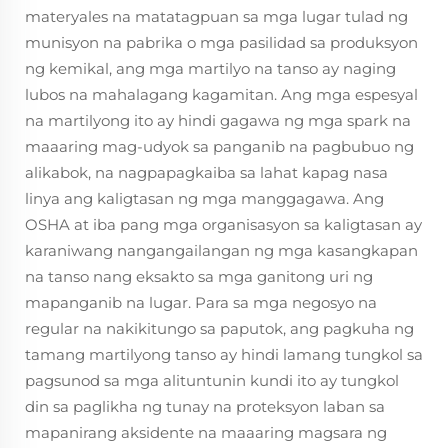
materyales na matatagpuan sa mga lugar tulad ng
munisyon na pabrika o mga pasilidad sa produksyon
ng kemikal, ang mga martilyo na tanso ay naging
lubos na mahalagang kagamitan. Ang mga espesyal
na martilyong ito ay hindi gagawa ng mga spark na
maaaring mag-udyok sa panganib na pagbubuo ng
alikabok, na nagpapagkaiba sa lahat kapag nasa
linya ang kaligtasan ng mga manggagawa. Ang
OSHA at iba pang mga organisasyon sa kaligtasan ay
karaniwang nangangailangan ng mga kasangkapan
na tanso nang eksakto sa mga ganitong uri ng
mapanganib na lugar. Para sa mga negosyo na
regular na nakikitungo sa paputok, ang pagkuha ng
tamang martilyong tanso ay hindi lamang tungkol sa
pagsunod sa mga alituntunin kundi ito ay tungkol
din sa paglikha ng tunay na proteksyon laban sa
mapanirang aksidente na maaaring magsara ng