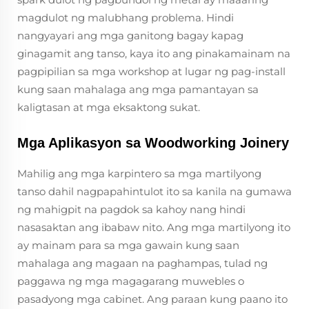
magdulot ng malubhang problema. Hindi
nangyayari ang mga ganitong bagay kapag
ginagamit ang tanso, kaya ito ang pinakamainam na
pagpipilian sa mga workshop at lugar ng pag-install
kung saan mahalaga ang mga pamantayan sa
kaligtasan at mga eksaktong sukat.
Mga Aplikasyon sa Woodworking Joinery
Mahilig ang mga karpintero sa mga martilyong
tanso dahil nagpapahintulot ito sa kanila na gumawa
ng mahigpit na pagdok sa kahoy nang hindi
nasasaktan ang ibabaw nito. Ang mga martilyong ito
ay mainam para sa mga gawain kung saan
mahalaga ang magaan na paghampas, tulad ng
paggawa ng mga magagarang muwebles o
pasadyong mga cabinet. Ang paraan kung paano ito