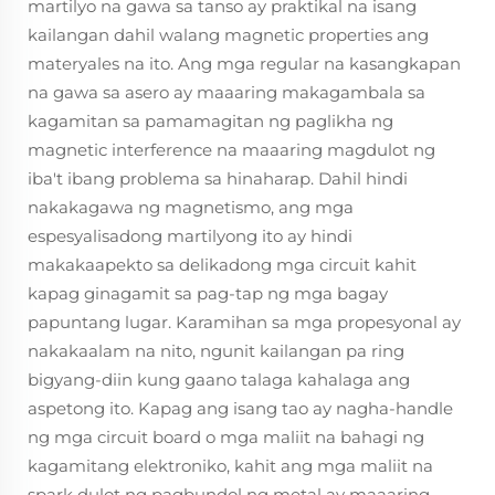
martilyo na gawa sa tanso ay praktikal na isang
kailangan dahil walang magnetic properties ang
materyales na ito. Ang mga regular na kasangkapan
na gawa sa asero ay maaaring makagambala sa
kagamitan sa pamamagitan ng paglikha ng
magnetic interference na maaaring magdulot ng
iba't ibang problema sa hinaharap. Dahil hindi
nakakagawa ng magnetismo, ang mga
espesyalisadong martilyong ito ay hindi
makakaapekto sa delikadong mga circuit kahit
kapag ginagamit sa pag-tap ng mga bagay
papuntang lugar. Karamihan sa mga propesyonal ay
nakakaalam na nito, ngunit kailangan pa ring
bigyang-diin kung gaano talaga kahalaga ang
aspetong ito. Kapag ang isang tao ay nagha-handle
ng mga circuit board o mga maliit na bahagi ng
kagamitang elektroniko, kahit ang mga maliit na
spark dulot ng pagbundol ng metal ay maaaring