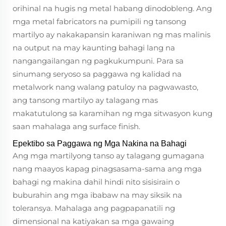
orihinal na hugis ng metal habang dinodobleng. Ang
mga metal fabricators na pumipili ng tansong
martilyo ay nakakapansin karaniwan ng mas malinis
na output na may kaunting bahagi lang na
nangangailangan ng pagkukumpuni. Para sa
sinumang seryoso sa paggawa ng kalidad na
metalwork nang walang patuloy na pagwawasto,
ang tansong martilyo ay talagang mas
makatutulong sa karamihan ng mga sitwasyon kung
saan mahalaga ang surface finish.
Epektibo sa Paggawa ng Mga Nakina na Bahagi
Ang mga martilyong tanso ay talagang gumagana
nang maayos kapag pinagsasama-sama ang mga
bahagi ng makina dahil hindi nito sisisirain o
buburahin ang mga ibabaw na may siksik na
toleransya. Mahalaga ang pagpapanatili ng
dimensional na katiyakan sa mga gawaing