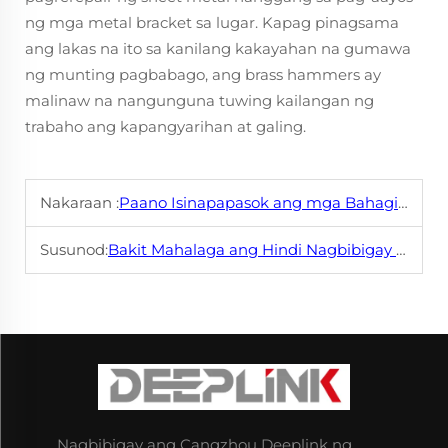
ng mga metal bracket sa lugar. Kapag pinagsama
ang lakas na ito sa kanilang kakayahan na gumawa
ng munting pagbabago, ang brass hammers ay
malinaw na nangunguna tuwing kailangan ng
trabaho ang kapangyarihan at galing.
Nakaraan :
Paano Isinapapasok ang mga Bahagi sa Pagbukod ng Metal Ayon sa Tiyak na Pangangailangan?
Susunod:
Bakit Mahalaga ang Hindi Nagbibigay ng Spark na Mga Tool para sa Mapanganib na Kapaligiran?
Nagbibigay ang Cangzhou Deeplink ng