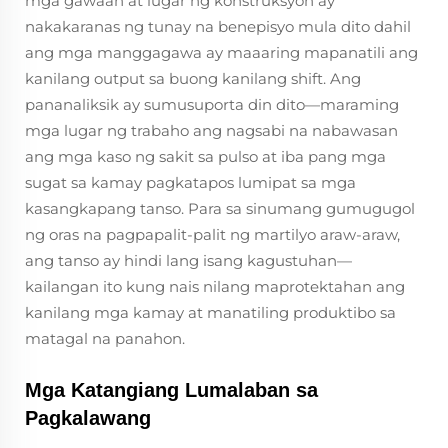
mga gawaan at lugar ng konstruksyon ay
nakakaranas ng tunay na benepisyo mula dito dahil
ang mga manggagawa ay maaaring mapanatili ang
kanilang output sa buong kanilang shift. Ang
pananaliksik ay sumusuporta din dito—maraming
mga lugar ng trabaho ang nagsabi na nabawasan
ang mga kaso ng sakit sa pulso at iba pang mga
sugat sa kamay pagkatapos lumipat sa mga
kasangkapang tanso. Para sa sinumang gumugugol
ng oras na pagpapalit-palit ng martilyo araw-araw,
ang tanso ay hindi lang isang kagustuhan—
kailangan ito kung nais nilang maprotektahan ang
kanilang mga kamay at manatiling produktibo sa
matagal na panahon.
Mga Katangiang Lumalaban sa
Pagkalawang