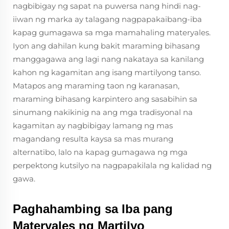
nagbibigay ng sapat na puwersa nang hindi nag-
iiwan ng marka ay talagang nagpapakaibang-iba
kapag gumagawa sa mga mamahaling materyales.
Iyon ang dahilan kung bakit maraming bihasang
manggagawa ang lagi nang nakataya sa kanilang
kahon ng kagamitan ang isang martilyong tanso.
Matapos ang maraming taon ng karanasan,
maraming bihasang karpintero ang sasabihin sa
sinumang nakikinig na ang mga tradisyonal na
kagamitan ay nagbibigay lamang ng mas
magandang resulta kaysa sa mas murang
alternatibo, lalo na kapag gumagawa ng mga
perpektong kutsilyo na nagpapakilala ng kalidad ng
gawa.
Paghahambing sa Iba pang
Materyales ng Martilyo