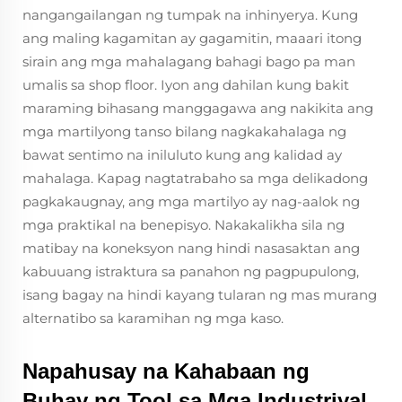
nangangailangan ng tumpak na inhinyerya. Kung
ang maling kagamitan ay gagamitin, maaari itong
sirain ang mga mahalagang bahagi bago pa man
umalis sa shop floor. Iyon ang dahilan kung bakit
maraming bihasang manggagawa ang nakikita ang
mga martilyong tanso bilang nagkakahalaga ng
bawat sentimo na iniluluto kung ang kalidad ay
mahalaga. Kapag nagtatrabaho sa mga delikadong
pagkakaugnay, ang mga martilyo ay nag-aalok ng
mga praktikal na benepisyo. Nakakalikha sila ng
matibay na koneksyon nang hindi nasasaktan ang
kabuuang istraktura sa panahon ng pagpupulong,
isang bagay na hindi kayang tularan ng mas murang
alternatibo sa karamihan ng mga kaso.
Napahusay na Kahabaan ng
Buhay ng Tool sa Mga Industriyal