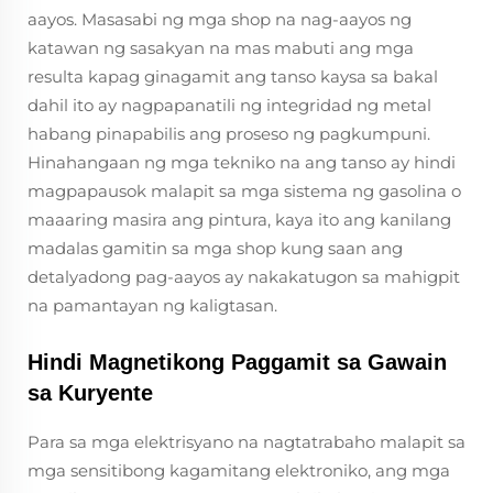
aayos. Masasabi ng mga shop na nag-aayos ng
katawan ng sasakyan na mas mabuti ang mga
resulta kapag ginagamit ang tanso kaysa sa bakal
dahil ito ay nagpapanatili ng integridad ng metal
habang pinapabilis ang proseso ng pagkumpuni.
Hinahangaan ng mga tekniko na ang tanso ay hindi
magpapausok malapit sa mga sistema ng gasolina o
maaaring masira ang pintura, kaya ito ang kanilang
madalas gamitin sa mga shop kung saan ang
detalyadong pag-aayos ay nakakatugon sa mahigpit
na pamantayan ng kaligtasan.
Hindi Magnetikong Paggamit sa Gawain
sa Kuryente
Para sa mga elektrisyano na nagtatrabaho malapit sa
mga sensitibong kagamitang elektroniko, ang mga