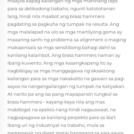
maayos kapag kailangan ng mga mahinang taps
para sa delikadong trabaho, ngunit katotohanan
lang, hindi nila maabot ang brass hammers
pagdating sa pagkuha ng tumpak na resulta. Ang
mga malalapad na ulo sa mga martilyong goma ay
maaaring sanhi ng problema sa alignment o maging
makapinsala sa mga sensitibong bahagi dahil sa
kanilang kalambot. Ang brass hammers naman ay
ibang kuwento. Ang mga kasangkapang ito ay
nagbibigay sa mga manggagawa ng eksaktong
kailangan para sa mga nakakalito na gawain sa pag-
aayos na nangangailangan ng tumpak na katiyakan.
At narito pa ang isa pang mapapansin tungkol sa
brass hammers - kayang-kaya nila ang mas
mabibigat na epekto nang hindi nagsusweat, na
nagpapagawa sa kanilang perpekto para sa iba't
ibang uri ng industriyal na trabaho, mula sa
pagrerepair ng sheet metal hanggang sa pag-aayos