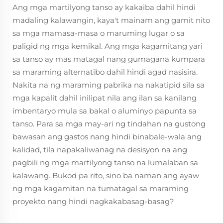
Ang mga martilyong tanso ay kakaiba dahil hindi
madaling kalawangin, kaya't mainam ang gamit nito
sa mga mamasa-masa o maruming lugar o sa
paligid ng mga kemikal. Ang mga kagamitang yari
sa tanso ay mas matagal nang gumagana kumpara
sa maraming alternatibo dahil hindi agad nasisira.
Nakita na ng maraming pabrika na nakatipid sila sa
mga kapalit dahil inilipat nila ang ilan sa kanilang
imbentaryo mula sa bakal o aluminyo papunta sa
tanso. Para sa mga may-ari ng tindahan na gustong
bawasan ang gastos nang hindi binabale-wala ang
kalidad, tila napakaliwanag na desisyon na ang
pagbili ng mga martilyong tanso na lumalaban sa
kalawang. Bukod pa rito, sino ba naman ang ayaw
ng mga kagamitan na tumatagal sa maraming
proyekto nang hindi nagkakabasag-basag?