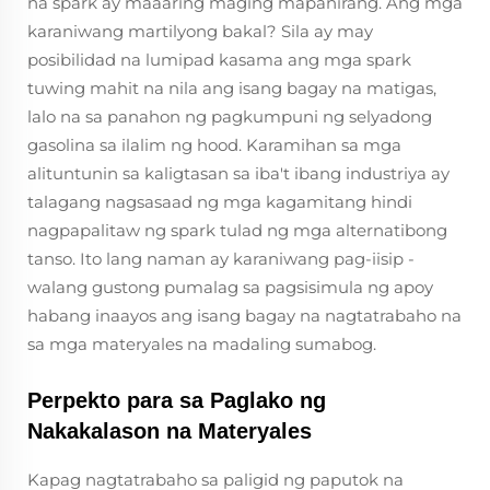
na spark ay maaaring maging mapanirang. Ang mga
karaniwang martilyong bakal? Sila ay may
posibilidad na lumipad kasama ang mga spark
tuwing mahit na nila ang isang bagay na matigas,
lalo na sa panahon ng pagkumpuni ng selyadong
gasolina sa ilalim ng hood. Karamihan sa mga
alituntunin sa kaligtasan sa iba't ibang industriya ay
talagang nagsasaad ng mga kagamitang hindi
nagpapalitaw ng spark tulad ng mga alternatibong
tanso. Ito lang naman ay karaniwang pag-iisip -
walang gustong pumalag sa pagsisimula ng apoy
habang inaayos ang isang bagay na nagtatrabaho na
sa mga materyales na madaling sumabog.
Perpekto para sa Paglako ng
Nakakalason na Materyales
Kapag nagtatrabaho sa paligid ng paputok na