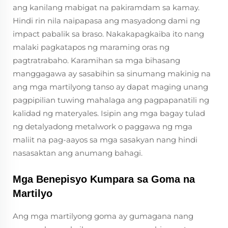
ang kanilang mabigat na pakiramdam sa kamay.
Hindi rin nila naipapasa ang masyadong dami ng
impact pabalik sa braso. Nakakapagkaiba ito nang
malaki pagkatapos ng maraming oras ng
pagtratrabaho. Karamihan sa mga bihasang
manggagawa ay sasabihin sa sinumang makinig na
ang mga martilyong tanso ay dapat maging unang
pagpipilian tuwing mahalaga ang pagpapanatili ng
kalidad ng materyales. Isipin ang mga bagay tulad
ng detalyadong metalwork o paggawa ng mga
maliit na pag-aayos sa mga sasakyan nang hindi
nasasaktan ang anumang bahagi.
Mga Benepisyo Kumpara sa Goma na
Martilyo
Ang mga martilyong goma ay gumagana nang