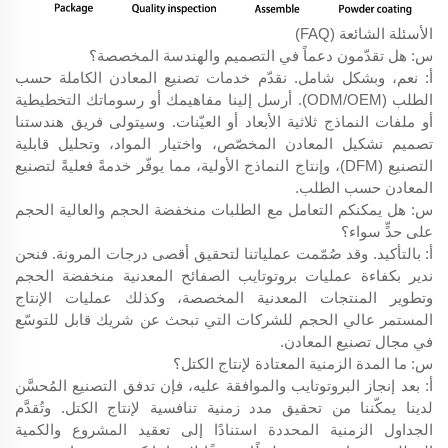
الأسئلة الشائعة (FAQ)
س: هل تقدّمون دعماً في التصميم والهندسة المخصصة؟
أ: نعم، وبشكل شامل. نقدّم خدمات تصنيع المعادن الكاملة حسب
الطلب (ODM/OEM). أرسل إلينا مفاهيمك أو رسوماتك التخطيطية
أو ملفات النماذج ثلاثية الأبعاد أو العيّنات. وسيتولى فريق هندستنا
تصميم تشكيل المعادن المخصّص، واختيار المواد، وتحليل قابلية
التصنيع (DFM)، وإنتاج النماذج الأولية، مما يوفّر خدمةً فعليةً لتصنيع
المعادن حسب الطلب.
س: هل يمكنكم التعامل مع الطلبات منخفضة الحجم والعالية الحجم
على حدٍّ سواء؟
أ: بالتأكيد. وقد صُمّمت عملياتنا لتحقيق أقصى درجات المرونة. فنحن
ندير بكفاءة عمليات بروتوتايب الصفائح المعدنية منخفضة الحجم
وتطوير المنتجات المعدنية المخصصة، وكذلك عمليات الإنتاج
المستمر عالي الحجم للشركات التي تبحث عن شريك قابل للتوسّع
في مجال تصنيع المعادن.
س: ما المدة الزمنية المعتادة لإنتاج الكتل؟
أ: بعد إنجاز البروتوتايب والموافقة عليه، فإن تدفق التصنيع المُحسَّن
لدينا يمكّننا من تحقيق مدد زمنية تنافسية لإنتاج الكتل. وتُقدَّم
الجداول الزمنية المحددة استنادًا إلى تعقيد المشروع والكمية