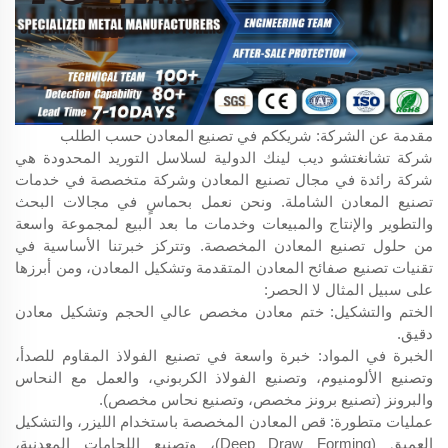
مقدمة عن الشركة: شريككم في تصنيع المعادن حسب الطلب
شركة تشانغتشو ديب لينك الدولية لسلاسل التوريد المحدودة هي
شركة رائدة في مجال تصنيع المعادن وشركة متخصصة في خدمات
تصنيع المعادن الشاملة. ونحن نعمل بحماسٍ في مجالات البحث
والتطوير والإنتاج والمبيعات وخدمات ما بعد البيع لمجموعة واسعة
من حلول تصنيع المعادن المخصصة. وتتركز خبرتنا الأساسية في
تقنيات تصنيع صفائح المعادن المتقدمة وتشكيل المعادن، ومن أبرزها
على سبيل المثال لا الحصر:
الختم والتشكيل: ختم معادن مخصص عالي الحجم وتشكيل معادن
دقيق.
الخبرة في المواد: خبرة واسعة في تصنيع الفولاذ المقاوم للصدأ،
وتصنيع الألومنيوم، وتصنيع الفولاذ الكربوني، والعمل مع النحاس
والبرونز (تصنيع برونز مخصص، وتصنيع نحاس مخصص).
عمليات متطورة: قص المعادن المخصصة باستخدام الليزر، والتشكيل
العميق (Deep Draw Forming)، وتصنيع اللحامات المعدنية،