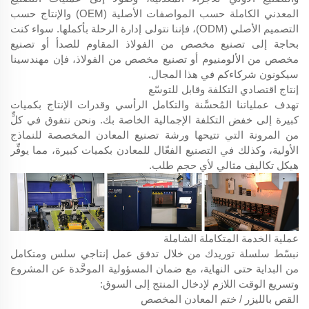
المعدني الكاملة حسب المواصفات الأصلية (OEM) والإنتاج حسب
التصميم الأصلي (ODM)، فإننا نتولى إدارة الرحلة بأكملها. سواء كنت
بحاجة إلى تصنيع مخصص من الفولاذ المقاوم للصدأ أو تصنيع
مخصص من الألومنيوم أو تصنيع مخصص من الفولاذ، فإن مهندسينا
سيكونون شركاءكم في هذا المجال.
إنتاج اقتصادي التكلفة وقابل للتوسّع
تهدف عملياتنا المُحسَّنة والتكامل الرأسي وقدرات الإنتاج بكميات
كبيرة إلى خفض التكلفة الإجمالية الخاصة بك. ونحن نتفوق في كلٍّ
من المرونة التي تتيحها ورشة تصنيع المعادن المخصصة للنماذج
الأولية، وكذلك في التصنيع الفعّال للمعادن بكميات كبيرة، مما يوفِّر
هيكل تكاليف مثالي لأي حجم طلب.
عملية الخدمة المتكاملة الشاملة
نبسّط سلسلة توريدك من خلال تدفق عمل إنتاجي سلس ومتكامل
من البداية حتى النهاية، مع ضمان المسؤولية الموحَّدة عن المشروع
وتسريع الوقت اللازم لإدخال المنتج إلى السوق:
القص بالليزر / ختم المعادن المخصص