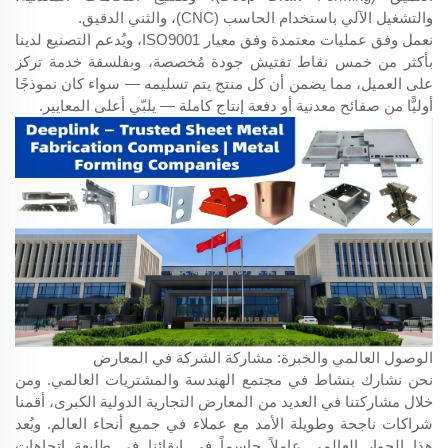
والتشغيل الآلي باستخدام الحاسب (CNC)، والثني الدقيق.
نعمل وفق عمليات معتمدة وفق معيار ISO9001، ويُدعم التصنيع لدينا
بأكثر من خمس نقاط تفتيش جودة مُخصصة، وبفلسفة خدمة تركز
على العميل، مما يضمن أن كل منتج يتم تسليمه — سواء كان نموذجًا
أوليًّا من صفائح معدنية أو دفعة إنتاج كاملة — يلبّي أعلى المعايير.
الوصول العالمي والخبرة: مشاركة الشركة في المعارض
نحن نشارك بنشاط في مجتمع الهندسة والمشتريات العالمي. ومن
خلال مشاركتنا في العديد من المعارض التجارية الدولية الكبرى، أقمنا
شراكات ناجحة وطويلة الأمد مع عملاء في جميع أنحاء العالم. ويُعد
هذا الحوار العالمي عاملاً حاسماً في إبقائنا في طليعة اتجاهات