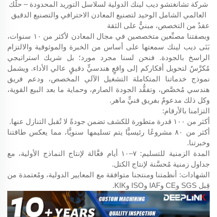
شركة تشانغتشو ديب لينك الدولية لسلاسل التوريد المحدودة – حلّك
العالمي الشامل الوحيد لتصنيع المعادن الاحترافي والتصنيع الدقيق
عقدٌ من التخصص، مبنيٌّ على الثقة
وبصفتنا مصنِّعين متخصصين في مجال المعادن لأكثر من ١٠ سنوات،
بَنَى ديب لينك سمعتها على أساس من الخبرة والموثوقية والالتزام
الراسخ بالجودة. فنحن لسنا مجرد مورد؛ بل شريك استراتيجي
مُكرَّسٌ لتحويل أفكاركم إلى واقعٍ هندسيٍّ دقيقٍ عالي الأداء. ويشمل
نموذج خدماتنا المتكاملة التشغيل الآلي المخصص، ودعم فريق
هندسي مُخصَّص، وتفقُّد الجودة الصارم، وحماية ما بعد البيع القوية،
وكل ذلك مدعومٌ بفريق فنيٍّ ماهر.
التزامنا بالأرقام:
أكثر من ١٠٠ قدرة متطورة للكشف تضمن جودةً لا تُقبل التنازل عنها.
أكثر من ٨٠ مشروعًا رئيسيًّا يتم تسليمها سنويًّا، مما يعكس طاقتنا
وخبرتنا.
المدة الزمنية للتسليم: ٧–١٠ أيام فعَّالة لإنتاج النماذج الأولية، مع
جداول زمنية مُحسَّنة لإنتاج الكتل.
الشهادات: أنظمتنا ومنتجنا متوافقة مع المعايير الدولية، ومُعتمدة من
قِبل SGS وCE وIAF وISO وKIK.