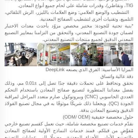
TIG، ونقاطي)، وقدرات شاملة على لحام جميع أنواع المعادن.
التشطيب والوضع العلامي: وضع العلامات بالليزر، الرش التلقائي،
التلميع، وتقنيات أخرى لتشطيب الصفائح المعدنية.
*بنية تحتية للجودة: مختبر مخصص مزوّد بأحدث معدات الاختبار
لضمان جودة التصنيع المعدني، والتحقق من التزامنا بمعايير التصنيع
المعدني الدقيق لجميع منتجات التصنيع المعدني.
المزايا الأساسية: الفرق الذي يصنعه DeepLink
دقة عالية واتساق
نحقق ونحافظ على تحملات دقيقة جدًا تصل إلى ±0.01 مم، وذلك
بفضل معداتنا المتطورة لتصنيع صفائح المعادن باستخدام التحكم
العددي الحاسوبي (CNC) وببروتوكول صارم متعدد المراحل لمراقبة
الجودة (QC). ويجعلنا ذلك شريكًا موثوقًا به في مجال تصنيع الفولاذ
الدقيق وتصنيع المعادن بدقة.
حلول مخصصة حقيقية (ODM/ OEM)
نقدّم خدمات تصنيع مخصصة شاملة، حيث نعمل كقسم تصنيع خارجي
مُفوَّضٍ من قبلكم. فمنذ خدمات النماذج الأولية لصفائح المعادن
والتصنيع الأولي للأجزاء المعدنية، وصولًا إلى عمليات التصنيع