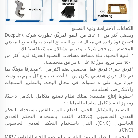
الكفاءات الاحترافية وقوة التصنيع
وبفضل أكثر من ٢٠ عامًا من النمو المركّز، تطورت شركة DeepLink
لتصبح قوةً رائدة في مجال تصنيع الصفائح المعدنية والتصنيع المعدني
المخصص. إن حجم شركتنا وخبرتها يشكلان ميزةً تنافسيةً لك.
* البنية التحتية: تبلغ مساحة مساحات التصنيع الحديثة لدينا أكثر من
٦٥٠٠ متر مربع، موزَّعة على ٤ مرافق متخصصة.
*فريق خبراء: فريق عمل مخصص يضم أكثر من ٩٠ محترفًا مؤهلًا، بما
في ذلك فريق هندسي مكوّن من ١٠ أعضاء، يتمتع كلٌّ منهم بمتوسط
خبرة تزيد على ٨ سنوات في مجال البحث والتطوير المنتجات
والابتكار في العمليات.
*خطوط إنتاج متقدمة: نمتلك نظام تصنيع متكامل بالكامل داخليًا،
ومجهز لتنفيذ كامل سلسلة العمليات:
التصنيع والتشكيل: الختم، القطع بالليزر، القص باستخدام التحكم
العددي الحاسوبي (CNC)، الثقب باستخدام التحكم العددي
الحاسوبي (CNC)، الثني باستخدام التحكم العددي الحاسوبي
(CNC).
التجميع والوصل: التثبيت التلقائي بالبراغي، اللحام التلقائي (MIG،