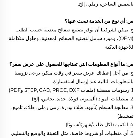
بالغمس الساخن، رملي، إلخ.
س: أي نوع من الخدمة تبحث عنها؟
ج: يمكن لشركتنا أن توفر تصنيع صفائح معدنية حسب الطلب
(OEM)، ومورد شامل لتصنيع الصفائح المعدنية، وحلول متكاملة
للأجهزة الذكية
س: ما أنواع المعلومات التي تحتاجها للحصول على عرض سعر؟
ج: من أجل إعطائك عرض سعر في وقت مبكر، يرجى تزويقنا
بالمعلومات التالية عند إرسال استفسارك.
1. رسومات مفصلة (ملفات STEP, CAD, PROE, DXF وPDF)
2. متطلبات المواد (ألمنيوم، فولاذ، حديد، نحاس، إلخ)
3. معالجة السطح (تأنيود، طلاء بودرة، رمي رملي، طلاء، تلميع،
تمشيط)
4. الكمية (لكل طلب/شهريًا/سنويًا)
5. أي متطلبات أو شروط خاصة، مثل التعبئة والوضع والتسليم.