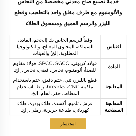
خدمة تصنيع صاج معدني مخصصة من النحاس
والألومنيوم مع طرف مغلق واحد بالتطعيب وقطع
الليزر والرسم العميق ومسحوق الطلاء
وفقاً للرسم الخاص بك (الحجم، المادة،
اقتباس
السماكة، المحتوى المعالج، والتكنولوجيا
المطلوبة، إلخ) والعينات
فولاذ كربوني، SPCC، SGCC، فولاذ مقاوم
المادة
للصدأ، ألومنيوم، نحاس، فضي، نحاس، إلخ.
قطع بالليزر، ثني، ختم دقيق، ختم باستخدام
المعالجة
ماكينة CNC، تhread، ربط باستخدام
المطاط، حفر، لحام، إلخ.
المعالجة
فرش، تلميع، أكسدة، طلاء بودرة، طلاء
السطحية
كهربائي، طباعة حريرية، رملي، إلخ.
استفسار