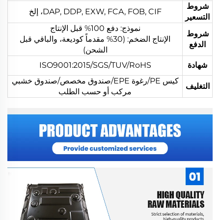
شروط
DAP, DDP, EXW, FCA, FOB, CIF، إلخ
التسعير
نموذج: دفع 100% قبل الإنتاج
شروط
الإنتاج الضخم: (30% مقدماً كوديعة، والباقي قبل
الدفع
الشحن)
شهادة
ISO9001:2015/SGS/TUV/RoHS
كيس PE/رغوة EPE/صندوق مخصص/صندوق خشبي
التغليف
مركب أو حسب الطلب