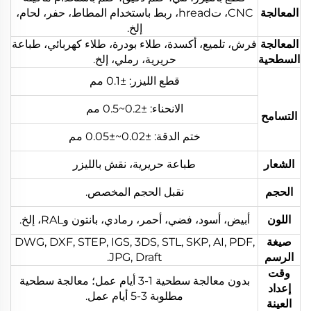
المعالجة
CNC، تhread، ربط باستخدام المطاط، حفر، لحام،
إلخ.
المعالجة
فرش، تلميع، أكسدة، طلاء بودرة، طلاء كهربائي، طباعة
السطحية
حريرية، رملي، إلخ.
قطع الليزر: ±0.1 مم
الانحناء: ±0.2~0.5 مم
التسامح
ختم الدقة: ±0.02~±0.05 مم
الشعار
طباعة حريرية، نقش بالليزر
الحجم
نقبل الحجم المخصص.
اللون
أبيض، أسود، فضي، أحمر، رمادي، بانتون وRAL، إلخ.
صيغة
DWG, DXF, STEP, IGS, 3DS, STL, SKP, AI, PDF,
الرسم
JPG, Draft.
وقت
بدون معالجة سطحية 1-3 أيام عمل؛ معالجة سطحية
إعداد
مطلوبة 3-5 أيام عمل.
العينة