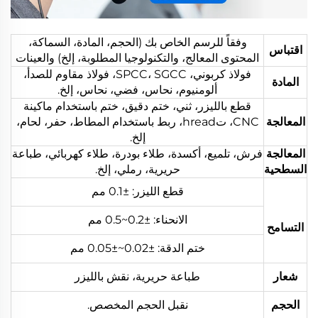
وفقاً للرسم الخاص بك (الحجم، المادة، السماكة،
اقتباس
المحتوى المعالج، والتكنولوجيا المطلوبة، إلخ) والعينات
فولاذ كربوني، SPCC، SGCC، فولاذ مقاوم للصدأ،
المادة
ألومنيوم، نحاس، فضي، نحاس، إلخ.
قطع بالليزر، ثني، ختم دقيق، ختم باستخدام ماكينة
المعالجة
CNC، تhread، ربط باستخدام المطاط، حفر، لحام،
إلخ.
المعالجة
فرش، تلميع، أكسدة، طلاء بودرة، طلاء كهربائي، طباعة
السطحية
حريرية، رملي، إلخ.
قطع الليزر: ±0.1 مم
الانحناء: ±0.2~0.5 مم
التسامح
ختم الدقة: ±0.02~±0.05 مم
شعار
طباعة حريرية، نقش بالليزر
الحجم
نقبل الحجم المخصص.