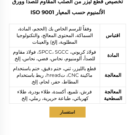
تخصيص قطع ليزر من الصلب المقاوم للصدأ وورق
الألمنيوم حسب المعيار ISO 9001
وفقاً للرسم الخاص بك (الحجم، المادة،
اقتباس
السماكة، المحتوى المعالج، والتكنولوجيا
المطلوبة، إلخ) والعينات
فولاذ كربوني، SPCC، SGCC، فولاذ مقاوم
المادة
للصدأ، ألومنيوم، نحاس، فضي، نحاس، إلخ.
قطع بالليزر، ثني، ختم دقيق، ختم باستخدام
المعالجة
ماكينة CNC، تhread، ربط باستخدام
المطاط، حفر، لحام، إلخ.
المعالجة
فرش، تلميع، أكسدة، طلاء بودرة، طلاء
السطحية
كهربائي، طباعة حريرية، رملي، إلخ.
استفسار