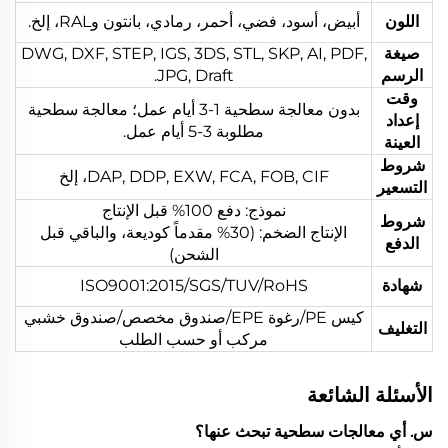
اللون
أبيض، أسود، فضي، أحمر، رمادي، بانتون وRAL، إلخ.
صيغة
DWG, DXF, STEP, IGS, 3DS, STL, SKP, AI, PDF,
الرسم
JPG, Draft.
وقت
بدون معالجة سطحية 1-3 أيام عمل؛ معالجة سطحية
إعداد
مطلوبة 3-5 أيام عمل.
العينة
شروط
DAP, DDP, EXW, FCA, FOB, CIF، إلخ
التسعير
نموذج: دفع 100% قبل الإنتاج
شروط
الإنتاج الضخم: (30% مقدماً كوديعة، والباقي قبل
الدفع
الشحن)
شهادة
ISO9001:2015/SGS/TUV/RoHS
كيس PE/رغوة EPE/صندوق مخصص/صندوق خشبي
التغليف
مركب أو حسب الطلب
الأسئلة الشائعة
س. أي معالجات سطحية تبحث عنها؟