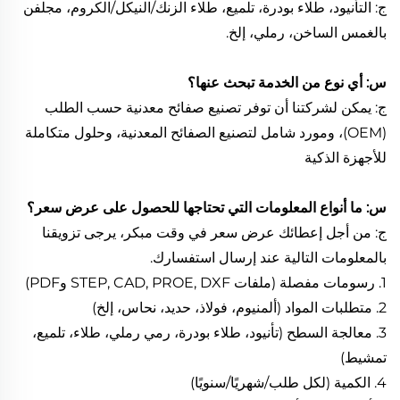
ج: التأنيود، طلاء بودرة، تلميع، طلاء الزنك/النيكل/الكروم، مجلفن
بالغمس الساخن، رملي، إلخ.
س: أي نوع من الخدمة تبحث عنها؟
ج: يمكن لشركتنا أن توفر تصنيع صفائح معدنية حسب الطلب
(OEM)، ومورد شامل لتصنيع الصفائح المعدنية، وحلول متكاملة
للأجهزة الذكية
س: ما أنواع المعلومات التي تحتاجها للحصول على عرض سعر؟
ج: من أجل إعطائك عرض سعر في وقت مبكر، يرجى تزويقنا
بالمعلومات التالية عند إرسال استفسارك.
1. رسومات مفصلة (ملفات STEP, CAD, PROE, DXF وPDF)
2. متطلبات المواد (ألمنيوم، فولاذ، حديد، نحاس، إلخ)
3. معالجة السطح (تأنيود، طلاء بودرة، رمي رملي، طلاء، تلميع،
تمشيط)
4. الكمية (لكل طلب/شهريًا/سنويًا)