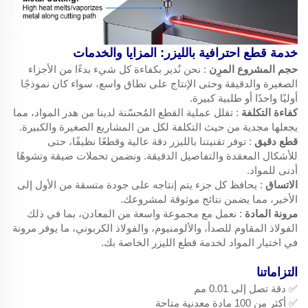
خدمة قطع احترافية بالليزر: المزايا والخدمات
حجم المشروع المرِن
: نحن نُدير بكفاءة كل شيء بدءًا من الأجزاء
الصغيرة والدقيقة وحتى الإنتاج على نطاق واسع، سواء كان نموذجًا
أوليًا واحدًا أو طلبية كبيرة.
كفاءة التكلفة
: تقلل عملية القطع المُحسّنة لدينا من هدر المواد، مما
يجعلها مجدية من حيث التكلفة لكل من المشاريع الصغيرة والكبيرة.
قطع دقيق
: توفر تقنيتنا بالليزر دقة عالية وقطعًا نظيفًا، حتى
للأشكال المعقدة والتفاصيل الدقيقة. ونضمن تحملات ضيقة وتشوهًا
أدنى للمواد.
الاتساق
: يحافظ كل جزء يتم إنتاجه على جودة متسقة من الأول إلى
الأخير، مما يضمن نتائج موثوقة لمشروعك.
مرونة المادة
: نعمل مع مجموعة واسعة من المعادن، بما في ذلك
الفولاذ المقاوم للصدأ، والألومنيوم، والفولاذ الكربوني، ما يوفر مرونة
في اختيار المواد لخدمة قطع الليزر الخاصة بك.
التزاماتنا
✅ دقة تصل إلى 0.01 مم
✅ أكثر من 100 مادة معدنية متاحة