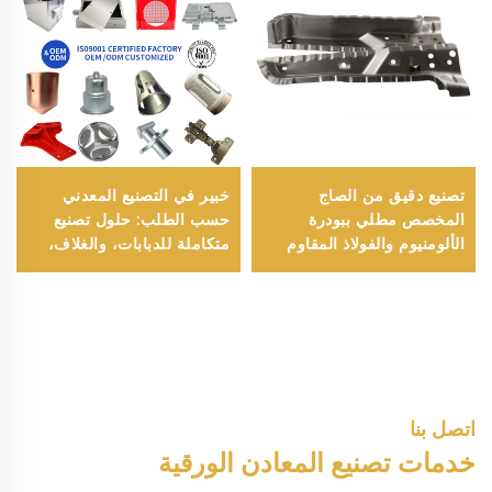
تصنيع دقيق من الصاج
خبير في التصنيع المعدني
المخصص مطلي ببودرة
حسب الطلب: حلول تصنيع
الألومنيوم والفولاذ المقاوم
متكاملة للدبابات، والغلاف،
للصدأ مع ختم وانحناء وسحب
والأقواس
عميق وقطع بالليزر
اتصل بنا
خدمات تصنيع المعادن الورقية