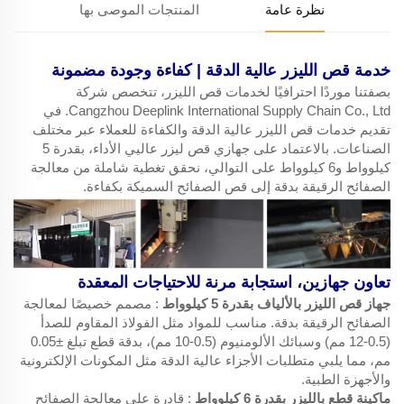
نظرة عامة
المنتجات الموصى بها
خدمة قص الليزر عالية الدقة | كفاءة وجودة مضمونة
بصفتنا موردًا احترافيًا لخدمات قص الليزر، تتخصص شركة
Cangzhou Deeplink International Supply Chain Co., Ltd. في
تقديم خدمات قص الليزر عالية الدقة والكفاءة للعملاء عبر مختلف
الصناعات. بالاعتماد على جهازي قص ليزر عاليي الأداء، بقدرة 5
كيلوواط و6 كيلوواط على التوالي، نحقق تغطية شاملة من معالجة
الصفائح الرقيقة بدقة إلى قص الصفائح السميكة بكفاءة.
تعاون جهازين، استجابة مرنة للاحتياجات المعقدة
جهاز قص الليزر بالألياف بقدرة 5 كيلوواط
: مصمم خصيصًا لمعالجة
الصفائح الرقيقة بدقة. مناسب للمواد مثل الفولاذ المقاوم للصدأ
(0.5-12 مم) وسبائك الألومنيوم (0.5-10 مم)، بدقة قطع تبلغ ±0.05
مم، مما يلبي متطلبات الأجزاء عالية الدقة مثل المكونات الإلكترونية
والأجهزة الطبية.
ماكينة قطع بالليزر بقدرة 6 كيلوواط
: قادرة على معالجة الصفائح