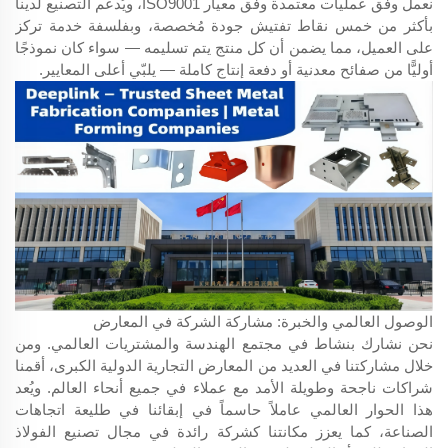
نعمل وفق عمليات معتمدة وفق معيار ISO9001، ويُدعم التصنيع لدينا
بأكثر من خمس نقاط تفتيش جودة مُخصصة، وبفلسفة خدمة تركز
على العميل، مما يضمن أن كل منتج يتم تسليمه — سواء كان نموذجًا
أوليًّا من صفائح معدنية أو دفعة إنتاج كاملة — يلبّي أعلى المعايير.
الوصول العالمي والخبرة: مشاركة الشركة في المعارض
نحن نشارك بنشاط في مجتمع الهندسة والمشتريات العالمي. ومن
خلال مشاركتنا في العديد من المعارض التجارية الدولية الكبرى، أقمنا
شراكات ناجحة وطويلة الأمد مع عملاء في جميع أنحاء العالم. ويُعد
هذا الحوار العالمي عاملاً حاسماً في إبقائنا في طليعة اتجاهات
الصناعة، كما يعزز مكانتنا كشركة رائدة في مجال تصنيع الفولاذ