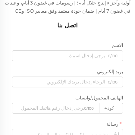
أولية وأجزاء إنتاج خلال أيام؛ | رسومات في غضون 3 أيام، وعينات
في غضون 7 أيام | ضمان جودة معتمد وفق معايير ISO وCE
اتصل بنا
الاسم
0/100
بريد إلكتروني
0/100
الهاتف المحمول/واتساب
كود
0/100
رسالة