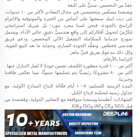
عقدٌ من التخصص، مبنيٌّ على الثقة
وبصفتنا مصنِّعين متخصصين في مجال المعادن لأكثر من ١٠ سنوات،
بَنَى ديب لينك سمعتها على أساس من الخبرة والموثوقية والالتزام
الراسخ بالجودة. فنحن لسنا مجرد مورد؛ بل شريك استراتيجي
مُكرَّسٌ لتحويل أفكاركم إلى واقعٍ هندسيٍّ دقيقٍ عالي الأداء. ويشمل
نموذج خدماتنا المتكاملة التشغيل الآلي المخصص، ودعم فريق
هندسي مُخصَّص، وتفقُّد الجودة الصارم، وحماية ما بعد البيع القوية،
وكل ذلك مدعومٌ بفريق فنيٍّ ماهر.
التزامنا بالأرقام:
أكثر من ١٠٠ قدرة متطورة للكشف تضمن جودةً لا تُقبل التنازل عنها.
أكثر من ٨٠ مشروعًا رئيسيًّا يتم تسليمها سنويًّا، مما يعكس طاقتنا
وخبرتنا.
المدة الزمنية للتسليم: ٧–١٠ أيام فعَّالة لإنتاج النماذج الأولية، مع
جداول زمنية مُحسَّنة لإنتاج الكتل.
الشهادات: أنظمتنا ومنتجنا متوافقة مع المعايير الدولية، ومُعتمدة من
قِبل SGS وCE وIAF وISO وKIK.