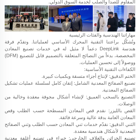
المقاوم للصدأ والصلب لخدمة السوق الدولي.
مهاراتنا الهندسية والفئات الرئيسية
وتُشكّل براعتنا التقنية المحرك الأساسي لعملياتنا. وتقدّم فرقة
هندسة DeepLink دعماً لا مثيل له في خدمات تصنيع المعادن
المخصصة، بدءاً من النصائح المتعلقة بالتصميم قابل للتصنيع (DFM)
ووصولاً إلى تحسين العمليات.
الكفاءات التقنية الأساسية:
الختم الدقيق: لإنتاج أجزاء متسقة وبكميات كبيرة.
تصنيع الصفائح المعدنية الشامل: إتقان كامل لسلسلة عمليات تشكيل
الصفائح المعدنية.
التصنيع بالسحب العميق: لإنشاء أشكال مجوفة معقدة وخالية من
الوصلات.
القص بالليزر: نقدم قص المعادن المسطحة حسب الطلب وقص
المعادن العامة بدقة عالية وسرعة فائقة.
الثني الدقيق: نقدّم خدمات ثني المعادن حسب الطلب وثني الصفائح
المعدنية لأشكال هندسية معقدة.
تصنيع الخزائن والغلاف الخارجي: خبراء في تصنيع أغلفة معدنية