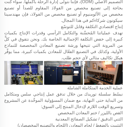
التصميم الأصلي (ODM)، فإننا نتولى إدارة الرحلة بأكملها. سواء كنت
بحاجة إلى تصنيع مخصص من الفولاذ المقاوم للصدأ أو تصنيع
مخصص من الألومنيوم أو تصنيع مخصص من الفولاذ، فإن مهندسينا
سيكونون شركاءكم في هذا المجال.
إنتاج اقتصادي التكلفة وقابل للتوسّع
تهدف عملياتنا المُحسَّنة والتكامل الرأسي وقدرات الإنتاج بكميات
كبيرة إلى خفض التكلفة الإجمالية الخاصة بك. ونحن نتفوق في كلٍّ
من المرونة التي تتيحها ورشة تصنيع المعادن المخصصة للنماذج
الأولية، وكذلك في التصنيع الفعّال للمعادن بكميات كبيرة، مما يوفِّر
هيكل تكاليف مثالي لأي حجم طلب.
عملية الخدمة المتكاملة الشاملة
نبسّط سلسلة توريدك من خلال تدفق عمل إنتاجي سلس ومتكامل
من البداية حتى النهاية، مع ضمان المسؤولية الموحَّدة عن المشروع
وتسريع الوقت اللازم لإدخال المنتج إلى السوق:
القص بالليزر / ختم المعادن المخصص
الثني الدقيق / تشكيل الصفائح المعدنية
التثبيت بالضغط / لحام المعادن (اللحام والتصنيع المخصصان)