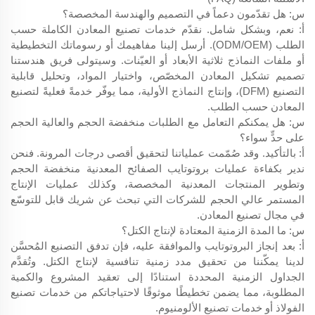
س: هل تقدّمون دعماً في التصميم والهندسة المخصصة؟
أ: نعم، وبشكل شامل. نقدّم خدمات تصنيع المعادن الكاملة حسب
الطلب (ODM/OEM). أرسل إلينا مفاهيمك أو رسوماتك التخطيطية
أو ملفات النماذج ثلاثية الأبعاد أو العيّنات. وسيتولى فريق هندستنا
تصميم تشكيل المعادن المخصّص، واختيار المواد، وتحليل قابلية
التصنيع (DFM)، وإنتاج النماذج الأولية، مما يوفّر خدمةً فعليةً لتصنيع
المعادن حسب الطلب.
س: هل يمكنكم التعامل مع الطلبات منخفضة الحجم والعالية الحجم
على حدٍّ سواء؟
أ: بالتأكيد. وقد صُمّمت عملياتنا لتحقيق أقصى درجات المرونة. فنحن
ندير بكفاءة عمليات بروتوتايب الصفائح المعدنية منخفضة الحجم
وتطوير المنتجات المعدنية المخصصة، وكذلك عمليات الإنتاج
المستمر عالي الحجم للشركات التي تبحث عن شريك قابل للتوسّع
في مجال تصنيع المعادن.
س: ما المدة الزمنية المعتادة لإنتاج الكتل؟
أ: بعد إنجاز البروتوتايب والموافقة عليه، فإن تدفق التصنيع المُحسَّن
لدينا يمكّننا من تحقيق مدد زمنية تنافسية لإنتاج الكتل. وتُقدَّم
الجداول الزمنية المحددة استنادًا إلى تعقيد المشروع والكمية
المطلوبة، مما يضمن تخطيطًا موثوقًا لاحتياجاتكم من خدمات تصنيع
الفولاذ أو خدمات تصنيع الألومنيوم.