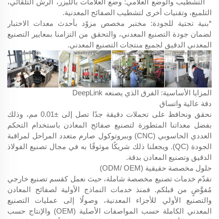
التشطيب والوضع العلامي: وضع العلامات بالليزر، الرش التلقائي،
التلميع، وتقنيات أخرى لتشطيب الصفائح المعدنية.
*بنية تحتية للجودة: مختبر مخصص مزوّد بأحدث معدات الاختبار
لضمان جودة التصنيع المعدني، والتحقق من التزامنا بمعايير التصنيع
المعدني الدقيق لجميع منتجات التصنيع المعدني.
المزايا الأساسية: الفرق الذي يصنعه DeepLink
دقة عالية واتساق
نحقق ونحافظ على تحملات دقيقة جدًا تصل إلى ±0.01 مم، وذلك
بفضل معداتنا المتطورة لتصنيع صفائح المعادن باستخدام التحكم
العددي الحاسوبي (CNC) وببروتوكول صارم متعدد المراحل لمراقبة
الجودة (QC). ويجعلنا ذلك شريكًا موثوقًا به في مجال تصنيع الفولاذ
الدقيق وتصنيع المعادن بدقة.
حلول مخصصة حقيقية (ODM/ OEM)
نقدّم خدمات تصنيع مخصصة شاملة، حيث نعمل كقسم تصنيع خارجي
مُفوَّضٍ من قبلكم. فمنذ خدمات النماذج الأولية لصفائح المعادن
والتصنيع الأولي للأجزاء المعدنية، وصولًا إلى عمليات التصنيع
المعدني الكاملة حسب المواصفات الأصلية (OEM) والإنتاج حسب