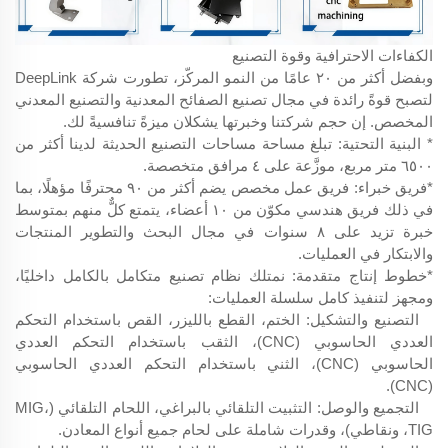
الكفاءات الاحترافية وقوة التصنيع
وبفضل أكثر من ٢٠ عامًا من النمو المركّز، تطورت شركة DeepLink
لتصبح قوةً رائدة في مجال تصنيع الصفائح المعدنية والتصنيع المعدني
المخصص. إن حجم شركتنا وخبرتها يشكلان ميزةً تنافسيةً لك.
* البنية التحتية: تبلغ مساحة مساحات التصنيع الحديثة لدينا أكثر من
٦٥٠٠ متر مربع، موزَّعة على ٤ مرافق متخصصة.
*فريق خبراء: فريق عمل مخصص يضم أكثر من ٩٠ محترفًا مؤهلًا، بما
في ذلك فريق هندسي مكوّن من ١٠ أعضاء، يتمتع كلٌّ منهم بمتوسط
خبرة تزيد على ٨ سنوات في مجال البحث والتطوير المنتجات
والابتكار في العمليات.
*خطوط إنتاج متقدمة: نمتلك نظام تصنيع متكامل بالكامل داخليًا،
ومجهز لتنفيذ كامل سلسلة العمليات:
التصنيع والتشكيل: الختم، القطع بالليزر، القص باستخدام التحكم
العددي الحاسوبي (CNC)، الثقب باستخدام التحكم العددي
الحاسوبي (CNC)، الثني باستخدام التحكم العددي الحاسوبي
(CNC).
التجميع والوصل: التثبيت التلقائي بالبراغي، اللحام التلقائي (MIG،
TIG، ونقاطي)، وقدرات شاملة على لحام جميع أنواع المعادن.