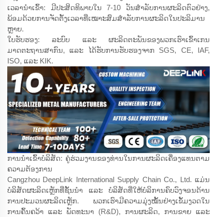
ເວລານຳເຂົ້າ: ມີປະສິດທິພາບໃນ 7-10 ວັນສຳລັບການຜະລິດຕົວຢ່າງ,
ພ້ອມດ້ວຍການຈັດຕັ້ງເວລາທີ່ເໝາະສົມສຳລັບການຜະລິດໃນປະລິມານ
ຫຼາຍ.
ໃບຮັບຮອງ: ລະບົບ ແລະ ຜະລິດຕະພັນຂອງພວກເຮົາເຂົ້າເກນ
ມາດຕະຖານສາກົນ, ແລະ ໄດ້ຮັບການຮັບຮອງຈາກ SGS, CE, IAF,
ISO, ແລະ KIK.
ການນຳເຂົ້າບໍລິສັດ: ຄູ່ຮ່ວມງານຂອງທ່ານໃນການຜະລິດເຄື່ອງແທນຕາມ
ຄວາມຕ້ອງການ
Cangzhou DeepLink International Supply Chain Co., Ltd. ແມ່ນ
ບໍລິສັດຜະລິດເຫຼັກທີ່ຊັ້ນນຳ ແລະ ບໍລິສັດທີ່ໃຫ້ບໍລິການຄົບວົງຈອນດ້ານ
ການປະມວນຜະລິດເຫຼັກ. ພວກເຮົາມີຄວາມມຸ່ງໝັ້ນຢ່າງເຂັ້ມງວດໃນ
ການຄົ້ນຄວ້າ ແລະ ພັດທະນາ (R&D), ການຜະລິດ, ການຂາຍ ແລະ