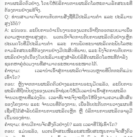
ການຜະລິດຕົວຢ່າງ, ໂດຍໃຫ້ບໍລິການການຜະລິດໂລຫະຕາມລັກສະນະທີ່
ຕ້ອງການຢ່າງແທ້ຈິງ.
Q: ທ່ານສາມາດຈັດການກັບການສັ່ງຊື້ທີ່ມີປະລິມານຕ່ຳ ແລະ ປະລິມານ
ສູງໄດ້ບໍ?
A: ແນ່ນອນ. ລະບົບການດຳເນີນງານຂອງພວກເຮົາຖືກອອກແບບມາເພື່ອ
ຄວາມຫຼາກຫຼາຍສູງສຸດ. ພວກເຮົາຈັດການກັບການຜະລິດຕົວຢ່າງເຫຼັກ
ປະເພດໃບທີ່ມີປະລິມານຕ່ຳ ແລະ ການພັດທະນາຜະລິດຕະພັນໂລຫະ
ຕາມລັກສະນະທີ່ຕ້ອງການຢ່າງມີປະສິດທິພາບ, ແລະ ຍັງຈັດການກັບການ
ຜະລິດຢ່າງຕໍ່ເນື່ອງໃນປະລິມານສູງສຳລັບບໍລິສັດຜະລິດໂລຫະທີ່ກຳລັງ
ຊອກຫາຄູ່ຮ່ວມງານທີ່ສາມາດຂະຫຍາຍຂະໜາດໄດ້.
ຄຳຖາມ: ເວລານຳເຂົ້າສູ່ການຜະລິດຈຳນວນຫຼາຍທີ່ປົກກະຕິແມ່ນ
ເທົ່າໃດ?
ຕອບ: ຫຼັງຈາກການຜະລິດຕົວຢ່າງແລະການອະນຸມັດແລ້ວ, ລະບົບການ
ຜະລິດທີ່ຖືກປັບປຸງຂອງພວກເຮົາຊ່ວຍໃຫ້ມີເວລານຳເຂົ້າສູ່ການຜະລິດ
ຈຳນວນຫຼາຍທີ່ແຂ່ງຂັນ. ເວລາທີ່ເຈາະຈົງຈະຖືກໃຫ້ອີງຕາມຄວາມສັບສົນ
ຂອງໂຄງການ ແລະ ຈຳນວນທີ່ຕ້ອງການ, ເພື່ອຮັບປະກັນການວາງແຜນທີ່
ເຊື່ອຖືໄດ້ສຳລັບບໍລິການການຜະລິດເຫຼັກ ຫຼື ບໍລິການການຜະລິດອາລູມີ
ເນີ້ມຂອງທ່ານ.
ຄຳຖາມ: ທ່ານມີການຈັດສົ່ງຕົວຢ່າງບໍ່? ແລະ ເວລາທີ່ໃຊ້ເທົ່າໃດ?
ຕອບ: ແມ່ນແລ້ວ, ພວກເຮົາສະເໜີແລະສະໜັບສະໜູນການຈັດສົ່ງຕົວ