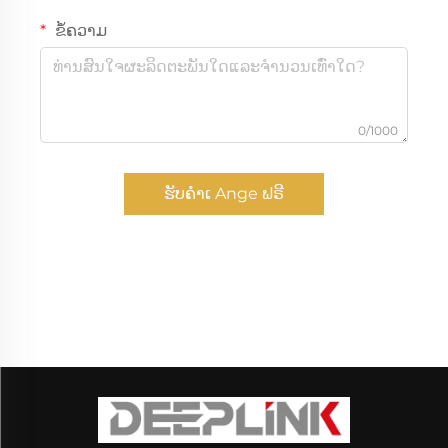
ຂໍ້ຄວາມ
0/1000
ຮັບຄຳເ Ange ຟຣີ