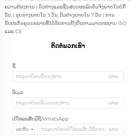
ຄວາມຕ້ອງການ | ຕົວຢ່າງແລະຊິ້ນສ່ວນຜະລິດຕົວຈິງພາຍໃນບໍ່ກີ່
ວັນ; | ຮູບຮ່າງພາຍໃນ 3 ວັນ, ຕົວຢ່າງພາຍໃນ 7 ວັນ | ການ
ຮັບປະກັນຄຸນນະພາບທີ່ໄດ້ຮັບການຢັ້ງຢືນຕາມມາດຕະຖານ ISO
ແລະ CE
ຕິດຕໍ່ພວກເຮົາ
ຊື່
0/100
ອີເມວ
0/100
ເບີໂທລະສັບມືຖື/WhatsApp
ລະຫັດ
0/100