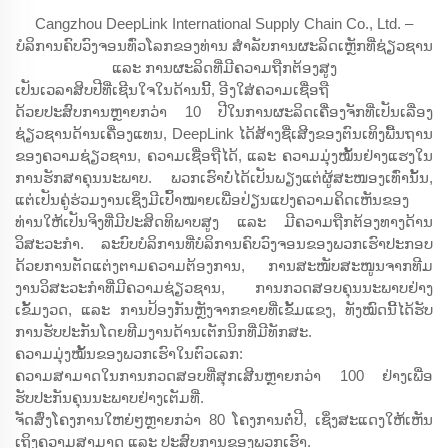
Cangzhou DeepLink International Supply Chain Co., Ltd. –
ບໍລິການຄົບວົງຈອນທົ່ວໂລກຂອງທ່ານ ສຳລັບການຜະລິດເຫຼັກທີ່ຊ່ຽວຊານ
ແລະ ການຜະລິດທີ່ມີຄວາມຖືກຕ້ອງສູງ
ເປັນເວລາສິບປີທີ່ເຊີນໃຈໃນດ້ານນີ້, ອີງໃສ່ຄວາມເຊື່ອຖື
ດ້ວຍປະສົບການຫຼາຍກວ່າ 10 ປີໃນການຜະລິດເຄື່ອງຈັກທີ່ເປັນເລື່ອງ
ຊ່ຽວຊານດ້ານເຄື່ອງແທນ, DeepLink ໄດ້ສ້າງຊື່ເສີງຂອງຕົນເທິງພື້ນຖານ
ຂອງຄວາມຊ່ຽວຊານ, ຄວາມເຊື່ອຖືໄດ້, ແລະ ຄວາມມຸ່ງໝັ້ນຢ່າງແຮງໃນ
ການຮັກສາຄຸນນະພາບ. ພວກເຮົາບໍ່ໄດ້ເປັນພຽງແຕ່ຜູ້ສະໜອງເທົ່ານັ້ນ,
ແຕ່ເປັນຄູ່ຮ່ວມງານເຊິ່ງມີເປົ້າໝາຍເພື່ອປ່ຽນແປງຄວາມຄິດເຫັນຂອງ
ທ່ານໃຫ້ເປັນຈິງທີ່ມີປະສິດທິພາບສູງ ແລະ ມີຄວາມຖືກຕ້ອງທາງດ້ານ
ວິສະວະກຳ. ລະບົບບໍລິການທີ່ບໍລິການຄົບວົງຈອນຂອງພວກເຮົາປະກອບ
ດ້ວຍການຕັດແຕ່ງຕາມຄວາມຕ້ອງການ, ການສະໜັບສະໜູນຈາກທີມ
ງານວິສະວະກຳທີ່ມີຄວາມຊ່ຽວຊານ, ການກວດສອບຄຸນນະພາບຢ່າງ
ເຂັ້ມງວດ, ແລະ ການປ້ອງກັນຫຼັງຈາກຂາຍທີ່ເຂັ້ມແຂງ, ທັງໝົດນີ້ໄດ້ຮັບ
ການຮັບປະກັນໂດຍທີມງານດ້ານເຕັກນິກທີ່ມີທັກສະ.
ຄວາມມຸ່ງໝັ້ນຂອງພວກເຮົາໃນຕົວເລກ:
ຄວາມສາມາດໃນການກວດສອບທີ່ສຸກເສີນຫຼາຍກວ່າ 100 ຢ່າງເພື່ອ
ຮັບປະກັນຄຸນນະພາບຢ່າງເຕັມທີ່.
ຈັດສົ່ງໂຄງການໃຫຍ່ໆຫຼາຍກວ່າ 80 ໂຄງການຕໍ່ປີ, ເຊິ່ງສະແດງໃຫ້ເຫັນ
ເຖິງຄວາມສາມາດ ແລະ ປະສົບການຂອງພວກເຮົາ.