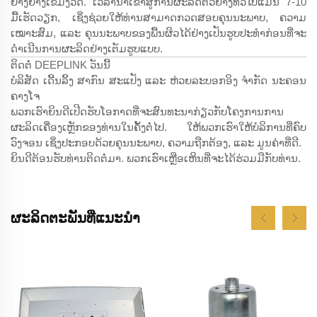
ຢ່າງຢ່າງເຂີ້ມງວດ. ເວລານຳເຂົ້າສູ່ການຜະລິດຕົວຢ່າງທົ່ວໄປແມ່ນ 7-10
ມື້ເຮັດວຽກ, ເຊິ່ງຊ່ວຍໃຫ້ທ່ານສາມາດກວດສອບຄຸນນະພາບ, ຄວາມ
ເໝາະສົມ, ແລະ ຄຸນນະພາບຂອງພື້ນຜິວໄດ້ຢ່າງເປັນຮູບປະທຳກ່ອນທີ່ຈະ
ດຳເນີນການຜະລິດຢ່າງເຕັມຮູບແບບ.
ຕິດຕໍ່ DEEPLINK ວັນນີ້
ບໍລິສັດ ເດີ້ນລິ້ງ ສາກົນ ສະແປັງ ແລະ ຫ່ວຍລະບອກອິງ ຈຳກັດ ນະຄອນ
ຄາງໂຈ
ພວກເຮົາຍິນດີເປີດຮັບໂອກາດທີ່ຈະສົນທະນາກ່ຽວກັບໂຄງການການ
ຜະລິດເຄື່ອງເຫຼັກຂອງທ່ານໃນຄັ້ງຕໍ່ໄປ. ໃຫ້ພວກເຮົາໃຫ້ບໍລິການທີ່ຄົບ
ວົງຈອນ ເຊິ່ງປະກອບດ້ວຍຄຸນນະພາບ, ຄວາມຖືກຕ້ອງ, ແລະ ມູນຄ່າທີ່ດີ.
ຍິນດີຕ້ອນຮັບທ່ານຕິດຕໍ່ມາ. ພວກເຮົາເຫຼືອເຫິນທີ່ຈະໄດ້ຮ່ວມມືກັບທ່ານ.
ຜະລິດຕະພັນທີ່ແນະນຳ