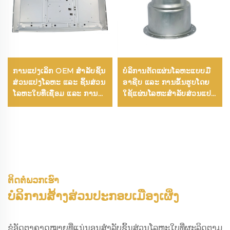
ການແປງເລິກ OEM ສຳລັບຊິ້ນ
ບໍລິການຕັດແຜ່ນໂລຫະແບບມື
ສ່ວນແປງໂລຫະ ແລະ ຊິ້ນສ່ວນ
ອາຊີບ ແລະ ການຂຶ້ນຮູບໂດຍ
ໂລຫະໃບທີ່ເຊື່ອມ ແລະ ການ
ໃຊ້ແຜ່ນໂລຫະສໍາລັບສ່ວນແປດັ້
ແປງຊິ້ນສ່ວນໂລຫະທີ່ຊຸບ
ງສະເພາະຕາມຄວາມຕ້ອງການ
ສັງກະສີ
ຕິດຕໍ່ພວກເຮົາ
ບໍລິການສ້າງສ່ວນປະກອບເມືອງເຜິ່ງ
ຂໍອັດຕາຄາດໝາຍທີ່ແນ່ນອນສຳລັບຊິ້ນສ່ວນໂລຫະໃບທີ່ຜະລິດຕາມ