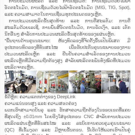
ການປະມວນຜະລິດ ແລະ ການເຊື່ອມຕໍ່: ການເຊື່ອມດ້ວຍໄຟຟ້າ
ອັດຕະໂນມັດ, ການເຊື່ອມດ້ວຍໄຟຟ້າອັດຕະໂນມັດ (MIG, TIG, Spot),
ແລະ ຄວາມສາມາດໃນການເຊື່ອມທຸກປະເພດຂອງເຫຼັກ.
ການປະມວນຜະລິດຂັ້ນສຸດທ້າຍ ແລະ ການຕີ່ສະແຕັມ: ການຕີ່
ສະແຕັມດ້ວຍເລເຊີ, ການພົ່ນສີອັດຕະໂນມັດ, ການຂັດເງົາ, ແລະ ເຕັກ
ນິກອື່ນໆ ສຳລັບການປະມວນຜະລິດຂັ້ນສຸດທ້າຍຂອງແຜ່ນເຫຼັກ.
*ພື້ນຖານດ້ານຄຸນນະພາບ: ຫ້ອງທົດລອງທີ່ຈັດຕັ້ງຂຶ້ນເປັນພິເສດ ມີ
ອຸປະກອນທົດລອງທີ່ທັນສະໄໝ ເພື່ອຮັບປະກັນຄຸນນະພາບຂອງການ
ປະມວນຜະລິດເຫຼັກ ແລະ ຢືນຢັນຄວາມສຳເລັດຂອງການປະມວນ
ຜະລິດເຫຼັກທີ່ມີຄວາມຖືກຕ້ອງສູງ ສຳລັບຜະລິດຕະພັນທັງໝົດທີ່ປະມວນ
ຜະລິດຈາກເຫຼັກ.
ຂໍ້ດີຫຼັກ: ຄວາມແຕກຕ່າງຂອງ DeepLink
ຄວາມແນ່ນອນສູງ ແລະ ຄວາມສອດຄ່ອງ
ພວກເຮົາສາມາດບັນລຸ ແລະ ຮັກສາຄວາມຖືກຕ້ອງໃນຂອບເຂດທີ່ແຄບ
ທີ່ສຸດເຖິງ ±0.01mm ໂດຍອີງໃສ່ອຸປະກອນ CNC ສຳລັບການປະມວນ
ຜະລິດແຜ່ນເຫຼັກທີ່ທັນສະໄໝ ແລະ ລະບົບການຄວບຄຸມຄຸນນະພາບ
(QC) ທີ່ເຂັ້ມງວດ ແລະ ມີຫຼາຍຂັ້ນຕອນ. ນີ້ເຮັດໃຫ້ພວກເຮົາເປັນຄູ່