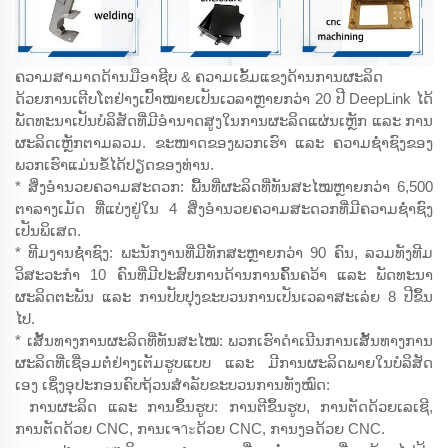
ຄວາມສາມາດດ້ານມືອາຊີບ & ຄວາມເຂັ້ມແຂງດ້ານການຜະລິດ
ດ້ວຍການເຕີບໂຕຢ່າງເປົ້າໝາຍເປັນເວລາຫຼາຍກວ່າ 20 ປີ DeepLink ໄດ້
ພັດທະນາເປັນບໍລິສັດທີ່ມີອຳນາດສູງໃນການຜະລິດແຜ່ນເຫຼັກ ແລະ ການ
ຜະລິດເຫຼັກຕາມລວມ. ຂະໜາດຂອງພວກເຮົາ ແລະ ຄວາມຊ່ຳຊົງຂອງ
ພວກເຮົາແມ່ນຂໍ້ໄດ້ປຽດຂອງທ່ານ.
* ສິ່ງອຳນວຍຄວາມສະດວກ: ພື້ນທີ່ຜະລິດທີ່ທັນສະໄໝຫຼາຍກວ່າ 6,500
ຕາລາງເມັດ ທີ່ແບ່ງຢູ່ໃນ 4 ສິ່ງອຳນວຍຄວາມສະດວກທີ່ມີຄວາມຊ່ຳຊົງ
ເປັນພິເສດ.
* ທີມງານຊ່ຳຊົງ: ພະນັກງານທີ່ມີທັກສະຫຼາຍກວ່າ 90 ຄົນ, ລວມທັງທີມ
ວິສະວະກຳ 10 ຄົນທີ່ມີປະສົບການດ້ານການຄົ້ນຄວ້າ ແລະ ພັດທະນາ
ຜະລິດຕະພັນ ແລະ ການປັບປຸງຂະບວນການເປັນເວລາສະເລ່ຍ 8 ປີຂຶ້ນ
ໄປ.
* ເສັ້ນທາງການຜະລິດທີ່ທັນສະໄໝ: ພວກເຮົາດຳເນີນການເສັ້ນທາງການ
ຜະລິດທີ່ເຊື່ອມຕໍ່ຢ່າງເຕັມຮູບແບບ ແລະ ມີການຜະລິດພາຍໃນບໍລິສັດ
ເອງ ເຊິ່ງອຸປະກອນຄົບຖ້ວນສຳລັບຂະບວນການທັງໝົດ:
ການຜະລິດ ແລະ ການຂຶ້ນຮູບ: ການຕີຂຶ້ນຮູບ, ການຕັດດ້ວຍເລເຊີ,
ການຕັດດ້ວຍ CNC, ການເຈาะດ້ວຍ CNC, ການງອດ້ວຍ CNC.