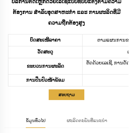
ບໍລິການຕັດເຫຼັກດ້ວຍເລເຊີ່ແບບທີ່ປັບແຕ່ງຕາມຄວາມ
ຕ້ອງການ ສຳລັບອຸດສາຫະກຳ ແລະ ການຜະລິດທີ່ມີ
ຄວາມຖືກຕ້ອງສູງ
ບົດສະເໜີລາຄາ
ຕາມແຜນການຂອງທ່າ
ວັດສະດຸ
ເຫ
ຕັດດ້ວຍເລເຊີ, ການດັດ
ຂະບວນການຜະລິດ
ການປິ່ນປົວໜ້າພ້ອມ
ກາ
ສອບຖາມ
ຂໍ້ມູນທົ່ວໄປ
ຜະລິດຕະພັນທີ່ແນະນຳ