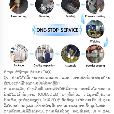
ຄຳຖາມທີ່ຖືກຖາມບໍ່ຍາກ (FAQ)
Q: ທ່ານໃຫ້ບໍລິການການອອກແບບ ແລະ ການສະໜັບສະໜູນດ້ານ
ວິສະວະກຳທີ່ຕ້ອງການເປັນພິເສດຫຼືບໍ?
A: ແມ່ນແລ້ວ, ຢ່າງເຕັມທີ່. ພວກເຮົາໃຫ້ບໍລິການການຜະລິດໂລຫະຕາມ
ລັກສະນະທີ່ຕ້ອງການ (ODM/OEM) ຢ່າງຄົບຖ້ວນ. ກະລຸນາສົ່ງຄວາມ
ຄິດເຫັນ, ຮູບຮ່າງຮ່າງຮູບ, ໄຟລ໌ 3D ຫຼື ຕົວຢ່າງມາໃຫ້ພວກເຮົາ. ທີມງານ
ວິສະວະກຳຂອງພວກເຮົາຈະດຳເນີນການອອກແບບການຂຶ້ນຮູບໂລຫະ
ຕາມລັກສະນະທີ່ຕ້ອງການ, ການເລືອກວັດຖຸ, ການວິເຄາະ DFM ແລະ