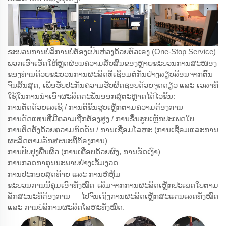
ຂະບວນການບໍລິການບໍ່ຕ້ອງເປັນຫ່ວງດ້ວຍຕົວເອງ (One-Stop Service)
ພວກເຮົາເຮັດໃຫ້ຫຼຸດຜ່ອນຄວາມສັບສົນຂອງຫຼາຍຂະບວນການສະໜອງ
ຂອງທ່ານດ້ວຍຂະບວນການຜະລິດທີ່ເຊື່ອມຕໍ່ກັນຢ່າງລຽບລ້ອນຈາກຕົ້ນ
ຈົນສິ້ນສຸດ, ເພື່ອຮັບປະກັນຄວາມຮັບຜິດຊອບດ້ວຍຈຸດດຽວ ແລະ ເວລາທີ່
ໃຊ້ໃນການນຳເອົາຜະລິດຕະພັນອອກສູ່ຕະຫຼາດໄດ້ໄວຂຶ້ນ:
ການຕັດດ້ວຍເລເຊີ / ການຕີຂຶ້ນຮູບເຫຼັກຕາມຄວາມຕ້ອງການ
ການດັດແທນທີ່ມີຄວາມຖືກຕ້ອງສູງ / ການຂຶ້ນຮູບເຫຼັກປະເພດໃບ
ການຕິດຕັ້ງດ້ວຍຄວາມກົດດັນ / ການເຊື່ອມໂລຫະ (ການເຊື່ອມແລະການ
ຜະລິດຕາມລັກສະນະທີ່ຕ້ອງການ)
ການປັບປຸງພື້ນຜິວ (ການເຄືອບດ້ວຍຜົງ, ການຂັດເງົາ)
ການກວດກາຄຸນນະພາບຢ່າງເຂັ້ມງວດ
ການປະກອບສຸດທ້າຍ ແລະ ການຫໍ່ຫຸ້ມ
ຂະບວນການນີ້ຄຸມເອົາທັງໝົດ ເລີ່ມຈາກການຜະລິດເຫຼັກປະເພດໃບຕາມ
ລັກສະນະທີ່ຕ້ອງການ ໄປຈົນເຖິງການຜະລິດເຫຼັກສະແຕນເລດທັງໝົດ
ແລະ ການບໍລິການຜະລິດໂລຫະທັງໝົດ.