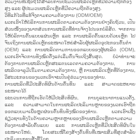
ຮ່ວມງານທີ່ເຊື່ອຖືໄດ້ສຳລັບການປະມວນຜະລິດເຫຼັກທີ່ມີຄວາມຖືກຕ້ອງ
ສູງ ແລະ ຜູ້ປະມວນຜະລິດເຫຼັກທີ່ມີຄວາມຖືກຕ້ອງສູງ.
ວິທີແກ້ໄຂທີ່ແທ້ຈິງຕາມຄວາມຕ້ອງການ (ODM/OEM)
ພວກເຮົາໃຫ້ບໍລິການການຜະລິດຕາມຄວາມຕ້ອງການຢ່າງຄົບຖ້ວນ, ເປັນ
ສ່ວນໜຶ່ງຂອງພາກສ່ວນການຜະລິດທີ່ທ່ານຈ້າງໄປນອກບໍລິສັດ. ຈາກການ
ໃຫ້ບໍລິການຕົ້ນແບບແຜ່ນເຫຼັກ ແລະ ການຜະລິດຕົ້ນແບບດ້ວຍເຫຼັກ ໄປ
ຈົນເຖິງການຜະລິດເຫຼັກຂະໜາດໃຫຍ່ສຳລັບຜູ້ຜະລິດອຸປະກອນຕົ້ນຕຳ
(OEM) ແລະ ການຜະລິດຕາມການອອກແບບຂອງຜູ້ຜະລິດ (ODM),
ພວກເຮົາຈັດການທັງໝົດຕັ້ງແຕ່ເລີ່ມຕົ້ນຈົນເຖິງສິ້ນສຸດ. ບໍ່ວ່າທ່ານຈະ
ຕ້ອງການການຜະລິດເຫຼັກສະແຕນເລດຕາມຄວາມຕ້ອງການ, ການ
ຜະລິດອາລູມີເນີ້ມຕາມຄວາມຕ້ອງການ, ຫຼື ການຜະລິດເຫຼັກທີ່ຕ້ອງການ,
ວິສະວະກອນຂອງພວກເຮົາຈະເປັນຄູ່ຮ່ວມງານຂອງທ່ານ.
ການຜະລິດທີ່ມີປະສິດທິຜົນດ້ານຕົ້ນທຶນ ແລະ ສາມາດຂະຫຍາຍ
ຂະໜາດໄດ້
ຂະບວນການທີ່ຖືກເຮັດໃຫ້ມີປະສິດທິຜົນ, ການບູລະນາການແນວຕັ້ງ,
ແລະ ຄວາມສາມາດໃນການຜະລິດປະລິມານຫຼາຍຂອງພວກເຮົາຖືກ
ອອກແບບມາເພື່ອຫຼຸດຜ່ອນຕົ້ນທຶນທັງໝົດຂອງທ່ານ. ພວກເຮົາເຊີ່ງ
ຊ່ຽວຊານທັງໃນດ້ານຄວາມຫຼາກຫຼາຍຂອງຮ້ານຜະລິດເຫຼັກຕາມຄວາມ
ຕ້ອງການສຳລັບຕົ້ນແບບ ແລະ ການຜະລິດເຫຼັກທີ່ມີປະສິດທິຜົນໃນ
ຂະໜາດໃຫຍ່, ໂດຍສະເໜີໂຄງສ້າງຕົ້ນທຶນທີ່ເໝາະສົມທີ່ສຸດສຳລັບ
ປະລິມານການສັ່ງຊື້ໃດໆ.