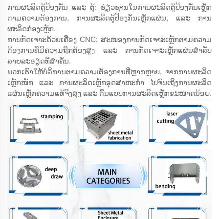
ການຜະລິດຕູ້ປ້ອງກັນ ແລະ ຕູ້: ຊ່ຽວຊານໃນການຜະລິດຕູ້ປ້ອງກັນເຫຼັກ
ຕາມຄວາມຕ້ອງການ, ການຜະລິດຕູ້ປ້ອງກັນເຫຼັກແຜ່ນ, ແລະ ການ
ຜະລິດກ່ອງເຫຼັກ.
ການກັດເຈາະດ້ວຍເຄື່ອງ CNC: ສະໜອງການກັດເຈາະເຫຼັກຕາມຄວາມ
ຕ້ອງການທີ່ມີຄວາມຖືກຕ້ອງສູງ ແລະ ການກັດເຈາະເຫຼັກແຜ່ນສຳລັບ
ລາຍລະອຽດທີ່ສຳຄັນ.
ພວກເຮົາໃຫ້ບໍລິການຕາມຄວາມຕ້ອງການທີ່ຫຼາກຫຼາຍ, ຈາກການຜະລິດ
ເຫຼັກໜັກ ແລະ ການຜະລິດເຫຼັກອຸດສາຫະກຳ ໄປຈົນເຖິງການຜະລິດ
ແຜ່ນເຫຼັກຄວາມແທ້ຈິງສູງ ແລະ ຕົ້ນແບບການຜະລິດເຫຼັກຂະໜາດນ້ອຍ.