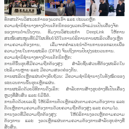
ທັກສະດ້ານວິສະວະກຳຂອງພວກເຮົາ ແລະ ປະເພດຫຼັກ
ຄວາມຊຳນິຊຳນາງທາງດ້ານເຕັກນິກຂອງພວກເຮົາແມ່ນເປັນເຄື່ອງຈັກ
ຂອງການດຳເນີນງານ. ທີມງານວິສະວະກຳ DeepLink ໃຫ້ການ
ສະໜັບສະໜູນທີ່ບໍ່ມີໃຜເທີຍບໍ່ໄດ້ໃນການບໍລິການການຜະລິດເຄື່ອງເຫຼັກ
ຕາມຄວາມຕ້ອງການ, ເລີ່ມຈາກຄຳແນະນຳດ້ານການອອກແບບເພື່ອ
ຄວາມງ່າຍໃນການຜະລິດ (DFM) ຈົນເຖິງການປັບປຸງຂະບວນການ.
ຄວາມຊຳນິຊຳນາງທາງດ້ານເຕັກນິກຫຼັກ:
ການຕີຂຶ້ນຮູບທີ່ມີຄວາມຖືກຕ້ອງສູງ: ສຳລັບຊິ້ນສ່ວນທີ່ຕ້ອງຜະລິດໃນ
ປະລິມານຫຼາຍ ແລະ ມີຄວາມສອດຄ່ອງກັນ.
ການຜະລິດເຫຼັກແຜ່ນຢ່າງຄົບຖ້ວນ: ມີຄວາມຊຳນິຊຳນາງໃນທັງໝົດຂອງ
ຂະບວນການຂຶ້ນຮູບເຫຼັກແຜ່ນ.
ການຜະລິດດ້ວຍວິທີການດຶງເລິກ: ສຳລັບການສ້າງຮູບຮ່າງທີ່ເປັນເຄື່ອງ
ຫຼວງທີ່ສັບສົນ ແລະ ບໍ່ມີຂໍ້ຕໍ່.
ການຕັດດ້ວຍເລເຊີ: ໃຫ້ບໍລິການຕັດເຫຼັກແຜ່ນຕາມຄວາມຕ້ອງການ ແລະ
ຕັດເຫຼັກຕາມຄວາມຕ້ອງການດ້ວຍຄວາມຖືກຕ້ອງສູງ ແລະ ຄວາມໄວ.
ການງອດທີ່ມີຄວາມຖືກຕ້ອງສູງ: ໃຫ້ບໍລິການງອດເຫຼັກຕາມຄວາມ
ຕ້ອງການ ແລະ ງອດເຫຼັກແຜ່ນຕາມຄວາມຕ້ອງການສຳລັບຮູບຮ່າງທີ່
ສັບສົນ.