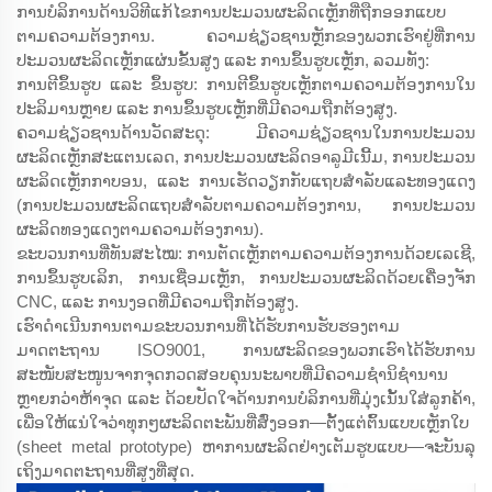
ການບໍລິການດ້ານວິທີແກ້ໄຂການປະມວນຜະລິດເຫຼັກທີ່ຖືກອອກແບບ
ຕາມຄວາມຕ້ອງການ. ຄວາມຊ່ຽວຊານຫຼັກຂອງພວກເຮົາຢູ່ທີ່ການ
ປະມວນຜະລິດເຫຼັກແຜ່ນຂັ້ນສູງ ແລະ ການຂຶ້ນຮູບເຫຼັກ, ລວມທັງ:
ການຕີຂຶ້ນຮູບ ແລະ ຂຶ້ນຮູບ: ການຕີຂຶ້ນຮູບເຫຼັກຕາມຄວາມຕ້ອງການໃນ
ປະລິມານຫຼາຍ ແລະ ການຂຶ້ນຮູບເຫຼັກທີ່ມີຄວາມຖືກຕ້ອງສູງ.
ຄວາມຊ່ຽວຊານດ້ານວັດສະດຸ: ມີຄວາມຊ່ຽວຊານໃນການປະມວນ
ຜະລິດເຫຼັກສະແຕນເລດ, ການປະມວນຜະລິດອາລູມີເນີ້ມ, ການປະມວນ
ຜະລິດເຫຼັກກາບອນ, ແລະ ການເຮັດວຽກກັບແຖບສຳລັບແລະທອງແດງ
(ການປະມວນຜະລິດແຖບສຳລັບຕາມຄວາມຕ້ອງການ, ການປະມວນ
ຜະລິດທອງແດງຕາມຄວາມຕ້ອງການ).
ຂະບວນການທີ່ທັນສະໄໝ: ການຕັດເຫຼັກຕາມຄວາມຕ້ອງການດ້ວຍເລເຊີ,
ການຂຶ້ນຮູບເລິກ, ການເຊື່ອມເຫຼັກ, ການປະມວນຜະລິດດ້ວຍເຄື່ອງຈັກ
CNC, ແລະ ການງອດທີ່ມີຄວາມຖືກຕ້ອງສູງ.
ເຮົາດຳເນີນການຕາມຂະບວນການທີ່ໄດ້ຮັບການຮັບຮອງຕາມ
ມາດຕະຖານ ISO9001, ການຜະລິດຂອງພວກເຮົາໄດ້ຮັບການ
ສະໜັບສະໜູນຈາກຈຸດກວດສອບຄຸນນະພາບທີ່ມີຄວາມຊຳນິຊຳນານ
ຫຼາຍກວ່າຫ້າຈຸດ ແລະ ດ້ວຍປັດໃຈດ້ານການບໍລິການທີ່ມຸ່ງເນັ້ນໃສ່ລູກຄ້າ,
ເພື່ອໃຫ້ແນ່ໃຈວ່າທຸກໆຜະລິດຕະພັນທີ່ສົ່ງອອກ—ຕັ້ງແຕ່ຕົ້ນແບບເຫຼັກໃບ
(sheet metal prototype) ຫາການຜະລິດຢ່າງເຕັມຮູບແບບ—ຈະບັນລຸ
ເຖິງມາດຕະຖານທີ່ສູງທີ່ສຸດ.