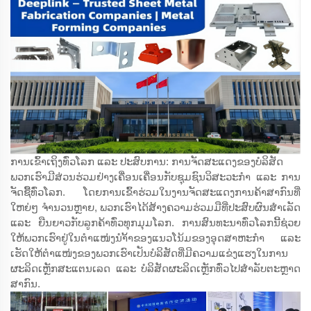
ການເຂົ້າເຖິງທົ່ວໂລກ ແລະ ປະສົບການ: ການຈັດສະແດງຂອງບໍລິສັດ
ພວກເຮົາມີສ່ວນຮ່ວມຢ່າງເຄື່ອນເຄື່ອນກັບຊຸມຊົນວິສະວະກຳ ແລະ ການ
ຈັດຊື້ທົ່ວໂລກ. ໂດຍການເຂົ້າຮ່ວມໃນງານຈັດສະແດງການຄ້າສາກົນທີ່
ໃຫຍ່ໆ ຈຳນວນຫຼາຍ, ພວກເຮົາໄດ້ສ້າງຄວາມຮ່ວມມືທີ່ປະສົບຜົນສຳເລັດ
ແລະ ຍືນຍາວກັບລູກຄ້າທົ່ວທຸກມຸມໂລກ. ການສົນທະນາທົ່ວໂລກນີ້ຊ່ວຍ
ໃຫ້ພວກເຮົາຢູ່ໃນຕຳແໜ່ງນຳ້້າຂອງແນວໂນ້ມຂອງອຸດສາຫະກຳ ແລະ
ເຮັດໃຫ້ຕຳແໜ່ງຂອງພວກເຮົາເປັນບໍລິສັດທີ່ມີຄວາມແຂ່ງແຮງໃນການ
ຜະລິດເຫຼັກສະແຕນເລດ ແລະ ບໍລິສັດຜະລິດເຫຼັກທົ່ວໄປສຳລັບຕະຫຼາດ
ສາກົນ.