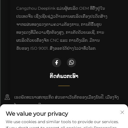
Cangzhou Deeplink ແມ່ນຜູ້ຜະລິດ OEM ທີ່ຕັ້ງຢູ່ໃນ
ປະເທດຈີນ ເຊິ່ງເຊີຍຊ່ຽວດ້ານການຜະລິດເຄື່ອງປະດິດສ້າງ
ຈາກແຜ່ນທອງແດງຕາມຄວາມຕ້ອງການ, ການຕີຂຶ້ນຮູບ
ທອງແດງທີ່ມີຄວາມຖືກຕ້ອງສູງ, ການຕັດດ້ວຍເລເຊີ, ການ
ຜະລິດດ້ວຍເຄື່ອງຈັກ CNC ແລະ ການດຶງເລິກ. ມີການ
ຮັບຮອງ ISO 9001. ສົ່ງອອກໄດ້ຢ່າງໄວວ່າທົ່ວໂລກ.
ຕິດຕໍ່ພວກເຮົາ
ເຂດພັດທະນາເສດຖະກິດ ສ່ວນຕາເວັນຕົກຂອງເມືອງນັນປີ, ເມືອງຈັງ
ໂຈວ, ແຂວງເຫຫີ
We value your privacy
+86-18617745678
We use cookies and similar tools to provide our services.