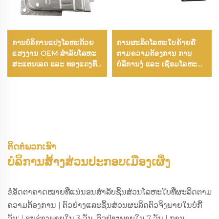
ການບໍລິການແປງໂລຫະດ້ວຍ
ການຜະລິດໂລຫະໃບຄ້າຍຄື
ແຮງງານ OEM ສຳລັບໂລຫະ
ຕາມຄວາມຕ້ອງການ ການ
ສະແຕນເລດ ແລະ ທອງແດງທີ່
ບໍລິການງໍ ແລະ ເຊື່ອມໂລຫະ
ຜ່ານການປຸງແຕ່ງດ້ວຍນ້ຳມັນ
ເຫຼັກທີ່ມີຄຸນນະພາບສູງທີ່ຖືກປົກ
ແລະ ການແປງຊິ້ນສ່ວນໂລຫະທີ່
ຫຸ້ມດ້ວຍຜົງ
ຜ່ານການຂັດເງົາ ແລະ ການຕັດ
ດ້ວຍເລເຊີ
ຕິດຕໍ່ພວກເຮົາ
ບໍລິການສ້າງສ່ວນປະກອບເມືອງເຜິ່ງ
ຂໍອັດຕາຄາດໝາຍທີ່ແນ່ນອນສຳລັບຊິ້ນສ່ວນໂລຫະໃບທີ່ຜະລິດຕາມ
ຄວາມຕ້ອງການ | ຕົວຢ່າງແລະຊິ້ນສ່ວນຜະລິດຕົວຈິງພາຍໃນບໍ່ກີ່
ວັນ; | ຮູບຮ່າງພາຍໃນ 3 ວັນ, ຕົວຢ່າງພາຍໃນ 7 ວັນ | ການ