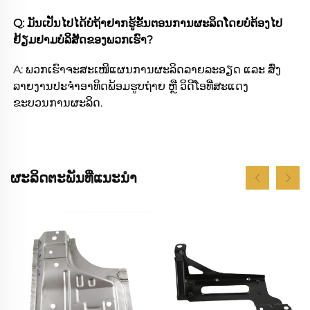
Q: ມັນເປັນໄປໄດ້ບໍຖ້າຢາກຮູ້ຂັ້ນຕອນການຜະລິດໂດຍບໍ່ຕ້ອງໄປ
ຢ້ຽມຢາມບໍລິສັດຂອງພວກເຮົາ? 
A: ພວກເຮົາຈະສະເໜີແຜນການຜະລິດລາຍລະອຽດ ແລະ ສົ່ງ 
ລາຍງານປະຈຳອາທິດພ້ອມຮູບຖ່າຍ ຫຼື ວິດີໂອທີ່ສະແດງ
ຂະບວນການຜະລິດ. 
ຜະລິດຕະພັນທີ່ແນະນຳ