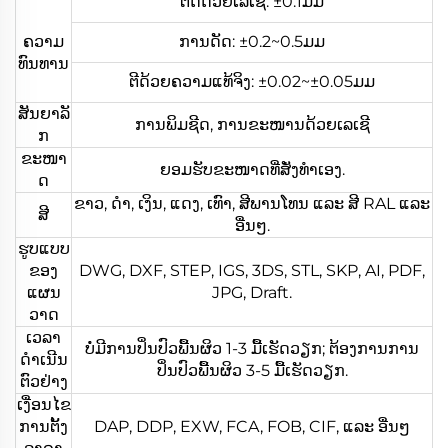
ຕັດດ້ວຍເລເຊີ: ±0.1ມມ
ຄວາມ
ການດັດ: ±0.2~0.5ມມ
ທົນທານ
ຕີດ້ວຍຄວາມແທ້ຈິງ: ±0.02~±0.05ມມ
ສັນຍາລັ
ການພິມຊີດ, ການຂະໜານດ້ວຍເລເຊີ
ກ
ຂະໜາ
ຍອມຮັບຂະໜາດທີ່ສັ່ງທຳເອງ.
ດ
ຂາວ, ດຳ, ເງິນ, ແດງ, ເທົາ, ສີພານໂທນ ແລະ ສີ RAL ແລະ
ສີ
ອື່ນໆ.
ຮູບແບບ
ຂອງ
DWG, DXF, STEP, IGS, 3DS, STL, SKP, AI, PDF,
ແຜນ
JPG, Draft.
ວາດ
ເວລາ
ບໍ່ມີການປິ່ນປົວພື້ນຜິວ 1-3 ມື້ເຮັດວຽກ; ຕ້ອງການການ
ດຳເນີນ
ປິ່ນປົວພື້ນຜິວ 3-5 ມື້ເຮັດວຽກ.
ຕົວຢ່າງ
ເງື່ອນໄຂ
ການຕັ້ງ
DAP, DDP, EXW, FCA, FOB, CIF, ແລະ ອື່ນໆ