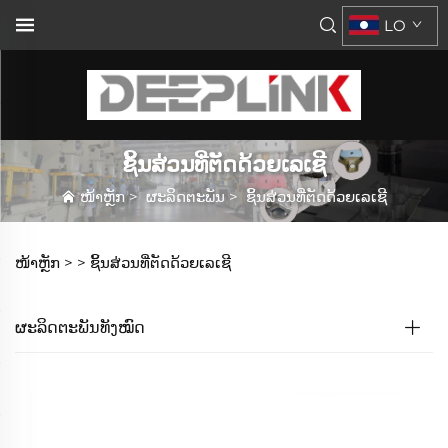
LO
ຊິ້ນສ່ວນທີ່ຕັດດ້ວຍເລເຊີ
ໜ້າຫຼັກ
>
ຜະລິດຕະພັນ
>
ຊິ້ນສ່ວນທີ່ຕັດດ້ວຍເລເຊີ
ໜ້າຫຼັກ >
>
ຊິ້ນສ່ວນທີ່ຕັດດ້ວຍເລເຊີ
ຜະລິດຕະພັນທັງໝົດ