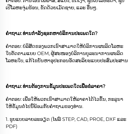
ຄຳຕອບ: ການໂອນໄຟຟ້າສີ, ສີແປ้ง, ຂັດເງົາ, ຊຸບເປີໂລຫະດຳ, ຊຸບ
ເປີໂລຫະຈຸ່ມຮ້ອນ, ຂັດດ້ວຍເມັດຊາຍ, ແລະ ອື່ນໆ. 
ຄຳຖາມ: ທ່ານກຳລັງຊອກຫາບໍລິການປະເພດໃດ? 
ຄຳຕອບ: ບໍລິສັດຂອງພວກເຮົາສາມາດໃຫ້ບໍລິການຜະລິດໂລຫະ
ໃບຕັດຕາມແບບ OEM, ຜູ້ສະໜອງບໍລິການບູລະນາການຜະລິດ
ໂລຫະໃບ, ແກ້ໄຂບັນຫາອຸປະກອນອັດສະລິຍະແບບປະສົມປະສານ 
ຄຳຖາມ: ທ່ານຕ້ອງການຂໍ້ມູນປະເພດໃດເພື່ອຂໍລາຄາ? 
ຄຳຕອບ: ເພື່ອໃຫ້ພວກເຮົາສາມາດໃຫ້ລາຄາໄດ້ໄວຂຶ້ນ, ກະລຸນາ
ໃຫ້ຂໍ້ມູນຕໍ່ໄປນີ້ພ້ອມກັບຄຳຖາມຂອງທ່ານ. 
1. ຮູບແບບລາຍລະອຽດ (ໄຟລ໌ STEP, CAD, PROE, DXF ແລະ 
PDF) 