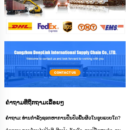
ຄຳຖາມທີ່ຖືກຖາມເລື້ອຍໆ 
ຄຳຖາມ: ທ່ານກຳລັງຊອກຫາການປິ່ນປົວພື້ນຜິວໃນຮູບແບບໃດ? 