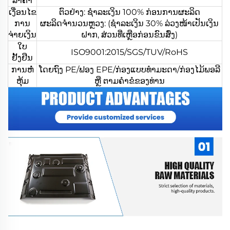
ລາຄາ
ເງື່ອນໄຂ
ຕົວຢ່າງ: ຊຳລະເງິນ 100% ກ່ອນການຜະລິດ
ການ
ຜະລິດຈຳນວນຫຼວງ: (ຊຳລະເງິນ 30% ລ່ວງໜ້າເປັນເງິນ
ຈ່າຍເງິນ
ຝາກ, ສ່ວນທີ່ເຫຼືອກ່ອນຂົນສົ່ງ)
ໃບ
ISO9001:2015/SGS/TUV/RoHS
ຢັ້ງຢືນ
ການຫໍ່
ໂດຍຖົງ PE/ຟອງ EPE/ກ່ອງແບບທຳມະດາ/ກ່ອງໄມ້ພອລີ
ຫຸ້ມ
ຫຼື ຕາມຄຳຂໍຂອງທ່ານ