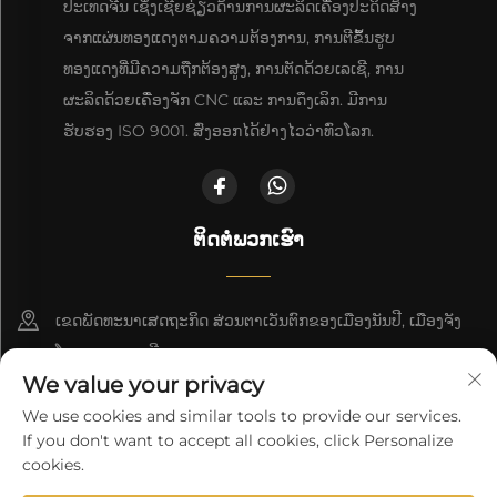
ປະເທດຈີນ ເຊິ່ງເຊີຍຊ່ຽວດ້ານການຜະລິດເຄື່ອງປະດິດສ້າງ
ຈາກແຜ່ນທອງແດງຕາມຄວາມຕ້ອງການ, ການຕີຂຶ້ນຮູບ
ທອງແດງທີ່ມີຄວາມຖືກຕ້ອງສູງ, ການຕັດດ້ວຍເລເຊີ, ການ
ຜະລິດດ້ວຍເຄື່ອງຈັກ CNC ແລະ ການດຶງເລິກ. ມີການ
ຮັບຮອງ ISO 9001. ສົ່ງອອກໄດ້ຢ່າງໄວວ່າທົ່ວໂລກ.
ຕິດຕໍ່ພວກເຮົາ
ເຂດພັດທະນາເສດຖະກິດ ສ່ວນຕາເວັນຕົກຂອງເມືອງນັນປີ, ເມືອງຈັງ
ໂຈວ, ແຂວງເຫຫີ
We value your privacy
+86-18617745678
We use cookies and similar tools to provide our services.
If you don't want to accept all cookies, click Personalize
[email protected]
cookies.