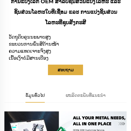
ການແປງເລິກ OEM ສຳລັບຊິ້ນສ່ວນແປງໂລຫະ ແລະ
ຊິ້ນສ່ວນໂລຫະໃບທີ່ເຊື່ອມ ແລະ ການແປງຊິ້ນສ່ວນ
ໂລຫະທີ່ຊຸບສັງກະສີ
ວັດຖຸດິບຄຸນນະພາບສູງ
ຂະບວນການພົ່ນສີດ້ານໜ້າ
ຄວາມແທດເຈາະຈົງສູງ
ເນື້ອເງົາບໍ່ມີສານເບືອງ
ສອບຖາມ
ຂໍ້ມູນທົ່ວໄປ
ຜະລິດຕະພັນທີ່ແນະນຳ