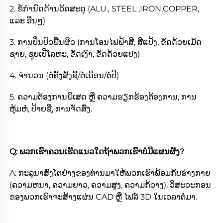
2. ຂໍ້ກຳນົດດ້ານວັດສະດຸ (ALU., STEEL ,IRON,COPPER, 
ແລະ ອື່ນໆ) 
3. ການປິ່ນປົວພື້ນຜິວ (ການໂອນໄຟຟ້າສີ, ສີແປ້ງ, ຂັດດ້ວຍເມັດ
ຊາຍ, ຊຸບເປີໂລຫະ, ຂັດເງົາ, ຂັດດ້ວຍແປງ) 
4. ຈຳນວນ (ຕໍ່ຄັ້ງສັ່ງຊື້/ຕໍ່ເດືອນ/ຕໍ່ປີ) 
5. ຄວາມຕ້ອງການພິເສດ ຫຼື ຄວາມຮຽກຮ້ອງຕ້ອງການ, ການ
ຫຸ້ມຫໍ່, ປ້າຍຊື່, ການຈັດສົ່ງ. 
Q: ພວກເຮົາຄວນເຮັດແນວໃດຖ້າພວກເຮົາບໍ່ມີແຜນຜັງ? 
A: ກະລຸນາສົ່ງໂຕຢ່າງຂອງທ່ານມາໃຫ້ພວກເຮົາພ້ອມກັບຮ່າງກາຍ 
(ຄວາມຫນາ, ຄວາມຍາວ, ຄວາມສູງ, ຄວາມກ້ວາງ), ວິສະວະກອນ
ຂອງພວກເຮົາຈະສ້າງແຜ່ນ CAD ຫຼື ໄຟລ໌ 3D ໃນເວລາຕໍ່ມາ. 