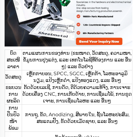
ບົດ
ຕາມແຜນການຂອງທ່ານ (ຂະໜາດ, ວັດສະດຸ, ຄວາມໜາ,
ສະເໜີ
ຂໍ້ມູນການປຸງແຕ່ງ, ແລະ ເທກໂນໂລຊີທີ່ຕ້ອງການ ແລະ ອື່ນ
ລາຄາ
ໆ) ແລະ ຕົວຢ່າງ
ເຫຼັກກາບອນ, SPCC, SGCC, ເຫຼັກກ້າ, ໂລຫະອາລູມິ
ວັດສະດຸ
ນຽມ, ແປ້ງເຫຼັກດຳ, ແປ້ງທອງແດງ, ແລະ ອື່ນໆ
ຂະບວນ
ຕັດດ້ວຍເລເຊີ, ການດັດ, ຕີດ້ວຍຄວາມແທ້ຈິງ, ການເຈາະ
ການ
ດ້ວຍເຄື່ອງ CNC, ການເກັບດ້າຍ, ການເຊື່ອມໂພ້, ການຂຸດ
ຜະລິດ
ເຈາະ, ການເຊື່ອມໂລຫະ ແລະ ອື່ນໆ
ການ
ປິ່ນປົວ
ການຖູ, ຂັດ, Anodizing, ສີພາຍໃນ, ຊັ້ນໂລຫະປະສົມ,
ໜ້າ
ສະແຕມປິ້ງ, ຂັດດ້ວຍເມັດຊາຍ, ແລະ ອື່ນໆ
ພ້ອມ