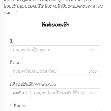
ຮັບປະກັນຄຸນນະພາບທີ່ໄດ້ຮັບການຢັ້ງຢືນຕາມມາດຕະຖານ ISO
ແລະ CE
ຕິດຕໍ່ພວກເຮົາ
ຊື່
0/100
ອີເມວ
0/100
ເບີໂທລະສັບມືຖື/WhatsApp
ລະຫັດ
0/100
ຂໍ້ຄວາມ