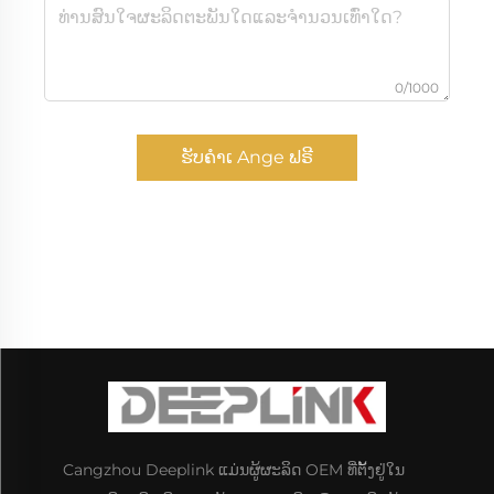
0/1000
ຮັບຄຳເ Ange ຟຣີ
Cangzhou Deeplink ແມ່ນຜູ້ຜະລິດ OEM ທີ່ຕັ້ງຢູ່ໃນ