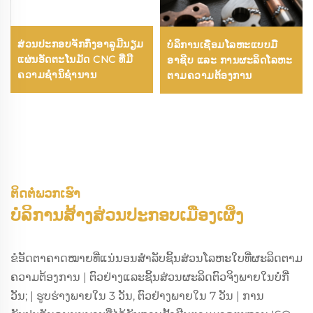
ສ່ວນປະກອບຈັກກຶງອາລູມີນຽມ
ບໍລິການເຊື່ອມໂລຫະແບບມື
ແຜ່ນອັດຕະໂນມັດ CNC ທີ່ມີ
ອາຊີບ ແລະ ການຜະລິດໂລຫະ
ຄວາມຊຳນິຊຳນານ
ຕາມຄວາມຕ້ອງການ
ຕິດຕໍ່ພວກເຮົາ
ບໍລິການສ້າງສ່ວນປະກອບເມືອງເຜິ່ງ
ຂໍອັດຕາຄາດໝາຍທີ່ແນ່ນອນສຳລັບຊິ້ນສ່ວນໂລຫະໃບທີ່ຜະລິດຕາມ
ຄວາມຕ້ອງການ | ຕົວຢ່າງແລະຊິ້ນສ່ວນຜະລິດຕົວຈິງພາຍໃນບໍ່ກີ່
ວັນ; | ຮູບຮ່າງພາຍໃນ 3 ວັນ, ຕົວຢ່າງພາຍໃນ 7 ວັນ | ການ