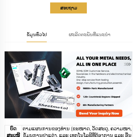
ສອບຖາມ
ຂໍ້ມູນທົ່ວໄປ
ຜະລິດຕະພັນທີ່ແນະນຳ
ບົດ
ຕາມແຜນການຂອງທ່ານ (ຂະໜາດ, ວັດສະດຸ, ຄວາມໜາ,
ສະເໜີ
ຂໍ້ມູນການປຸງແຕ່ງ, ແລະ ເທກໂນໂລຊີທີ່ຕ້ອງການ ແລະ ອື່ນ