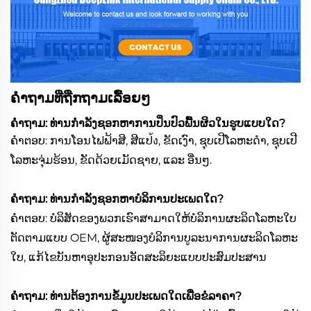
ຄຳຖາມທີ່ຖືກຖາມເລື້ອຍໆ
ຄຳຖາມ: ທ່ານກຳລັງຊອກຫາການປິ່ນປົວພື້ນຜິວໃນຮູບແບບໃດ?
ຄຳຕອບ: ການໂອນໄຟຟ້າສີ, ສີແປ้ง, ຂັດເງົາ, ຊຸບເປີໂລຫະດຳ, ຊຸບເປີ
ໂລຫະຈຸ່ມຮ້ອນ, ຂັດດ້ວຍເມັດຊາຍ, ແລະ ອື່ນໆ.
ຄຳຖາມ: ທ່ານກຳລັງຊອກຫາບໍລິການປະເພດໃດ?
ຄຳຕອບ: ບໍລິສັດຂອງພວກເຮົາສາມາດໃຫ້ບໍລິການຜະລິດໂລຫະໃບ
ຕັດຕາມແບບ OEM, ຜູ້ສະໜອງບໍລິການບູລະນາການຜະລິດໂລຫະ
ໃບ, ແກ້ໄຂບັນຫາອຸປະກອນອັດສະລິຍະແບບປະສົມປະສານ
ຄຳຖາມ: ທ່ານຕ້ອງການຂໍ້ມູນປະເພດໃດເພື່ອຂໍລາຄາ?