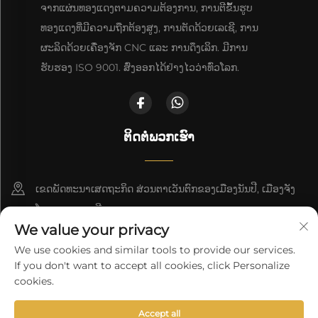
ຈາກແຜ່ນທອງແດງຕາມຄວາມຕ້ອງການ, ການຕີຂຶ້ນຮູບ
ທອງແດງທີ່ມີຄວາມຖືກຕ້ອງສູງ, ການຕັດດ້ວຍເລເຊີ, ການ
ຜະລິດດ້ວຍເຄື່ອງຈັກ CNC ແລະ ການດຶງເລິກ. ມີການ
ຮັບຮອງ ISO 9001. ສົ່ງອອກໄດ້ຢ່າງໄວວ່າທົ່ວໂລກ.
ຕິດຕໍ່ພວກເຮົາ
ເຂດພັດທະນາເສດຖະກິດ ສ່ວນຕາເວັນຕົກຂອງເມືອງນັນປີ, ເມືອງຈັງ
ໂຈວ, ແຂວງເຫຫີ
We value your privacy
+86-18617745678
We use cookies and similar tools to provide our services.
If you don't want to accept all cookies, click Personalize
[email protected]
cookies.
Accept all
ລິຂະສິດ © 2025 ິງໂຊ Cangzhou Deeplink International Supply