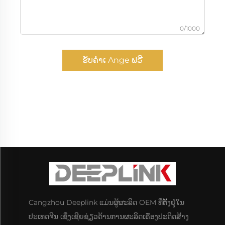
0/1000
ຮັບຄຳເ Ange ຟຣີ
Cangzhou Deeplink ແມ່ນຜູ້ຜະລິດ OEM ທີ່ຕັ້ງຢູ່ໃນ
ປະເທດຈີນ ເຊິ່ງເຊີຍຊ່ຽວດ້ານການຜະລິດເຄື່ອງປະດິດສ້າງ