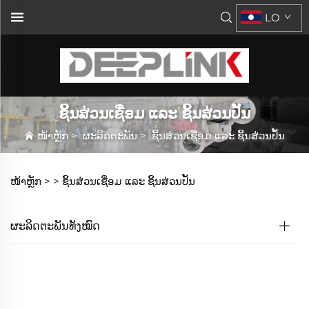
LO
ຊິ້ນສ່ວນເຊື່ອມ ແລະ ຊິ້ນສ່ວນປັ້ນ
ໜ້າຫຼັກ
>
ຜະລິດຕະພັນ
>
ຊິ້ນສ່ວນເຊື່ອມ ແລະ ຊິ້ນສ່ວນປັ້ນ
ໜ້າຫຼັກ >
>
ຊິ້ນສ່ວນເຊື່ອມ ແລະ ຊິ້ນສ່ວນປັ້ນ
ຜະລິດຕະພັນທັງໝົດ