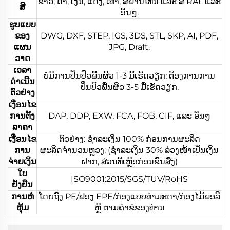
ຂາວ, ດຳ, ເງິນ, ແດງ, ເທົາ, ສີພານໂທນ ແລະ ສີ RAL ແລະ
ສີ
ອື່ນໆ.
ຮູບແບບ
ຂອງ
DWG, DXF, STEP, IGS, 3DS, STL, SKP, AI, PDF,
ແຜນ
JPG, Draft.
ວາດ
ເວລາ
ບໍ່ມີການປິ່ນປົວພື້ນຜິວ 1-3 ມື້ເຮັດວຽກ; ຕ້ອງການການ
ດຳເນີນ
ປິ່ນປົວພື້ນຜິວ 3-5 ມື້ເຮັດວຽກ.
ຕົວຢ່າງ
ເງື່ອນໄຂ
ການຕັ້ງ
DAP, DDP, EXW, FCA, FOB, CIF, ແລະ ອື່ນໆ
ລາຄາ
ເງື່ອນໄຂ
ຕົວຢ່າງ: ຊຳລະເງິນ 100% ກ່ອນການຜະລິດ
ການ
ຜະລິດຈຳນວນຫຼວງ: (ຊຳລະເງິນ 30% ລ່ວງໜ້າເປັນເງິນ
ຈ່າຍເງິນ
ຝາກ, ສ່ວນທີ່ເຫຼືອກ່ອນຂົນສົ່ງ)
ໃບ
ISO9001:2015/SGS/TUV/RoHS
ຢັ້ງຢືນ
ການຫໍ່
ໂດຍຖົງ PE/ຟອງ EPE/ກ່ອງແບບທຳມະດາ/ກ່ອງໄມ້ພອລີ
ຫຸ້ມ
ຫຼື ຕາມຄຳຂໍຂອງທ່ານ