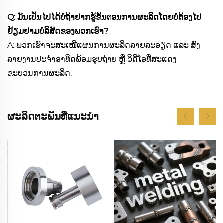
Q: ມັນເປັນໄປໄດ້ບໍຖ້າຢາກຮູ້ຂັ້ນຕອນການຜະລິດໂດຍບໍ່ຕ້ອງໄປ
ຢ້ຽມຢາມບໍລິສັດຂອງພວກເຮົາ?
A: ພວກເຮົາຈະສະເໜີແຜນການຜະລິດລາຍລະອຽດ ແລະ ສົ່ງ
ລາຍງານປະຈຳອາທິດພ້ອມຮູບຖ່າຍ ຫຼື ວິດີໂອທີ່ສະແດງ
ຂະບວນການຜະລິດ.
ຜະລິດຕະພັນທີ່ແນະນຳ