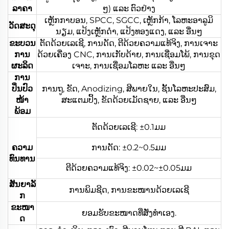
ລາຄາ
ໆ) ແລະ ຕົວຢ່າງ
ເຫຼັກກາບອນ, SPCC, SGCC, ເຫຼັກກ້າ, ໂລຫະອາລູມິ
ວັດສະດຸ
ນຽມ, ແປ້ງເຫຼັກດຳ, ແປ້ງທອງແດງ, ແລະ ອື່ນໆ
ຂະບວນ
ຕັດດ້ວຍເລເຊີ, ການດັດ, ຕີດ້ວຍຄວາມແທ້ຈິງ, ການເຈາະ
ການ
ດ້ວຍເຄື່ອງ CNC, ການເກັບດ້າຍ, ການເຊື່ອມໂພ້, ການຂຸດ
ຜະລິດ
ເຈາະ, ການເຊື່ອມໂລຫະ ແລະ ອື່ນໆ
ການ
ປິ່ນປົວ
ການຖູ, ຂັດ, Anodizing, ສີພາຍໃນ, ຊັ້ນໂລຫະປະສົມ,
ໜ້າ
ສະແຕມປິ້ງ, ຂັດດ້ວຍເມັດຊາຍ, ແລະ ອື່ນໆ
ພ້ອມ
ຕັດດ້ວຍເລເຊີ: ±0.1ມມ
ຄວາມ
ການດັດ: ±0.2~0.5ມມ
ທົນທານ
ຕີດ້ວຍຄວາມແທ້ຈິງ: ±0.02~±0.05ມມ
ສັນຍາລັ
ການພິມຊີດ, ການຂະໜານດ້ວຍເລເຊີ
ກ
ຂະໜາ
ຍອມຮັບຂະໜາດທີ່ສັ່ງທຳເອງ.
ດ