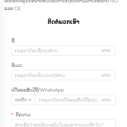
ຮັບປະກັນຄຸນນະພາບທີ່ໄດ້ຮັບການຢັ້ງຢືນຕາມມາດຕະຖານ ISO
ແລະ CE
ຕິດຕໍ່ພວກເຮົາ
ຊື່
0/100
ອີເມວ
0/100
ເບີໂທລະສັບມືຖື/WhatsApp
ລະຫັດ
0/100
ຂໍ້ຄວາມ