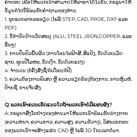
ຄຳຕອບ: ເພື່ອໃຫ້ພວກເຮົາສາມາດໃຫ້ລາຄາໄດ້ໄວຂຶ້ນ, ກະລຸນາໃຫ້
ຂໍ້ມູນຕໍ່ໄປນີ້ພ້ອມກັບຄຳຖາມຂອງທ່ານ.
1. ຮູບແບບລາຍລະອຽດ (ໄຟລ໌ STEP, CAD, PROE, DXF ແລະ
PDF)
2. ຂໍ້ກຳນົດດ້ານວັດສະດຸ (ALU., STEEL ,IRON,COPPER, ແລະ
ອື່ນໆ)
3. ການປິ່ນປົວພື້ນຜິວ (ການໂອນໄຟຟ້າສີ, ສີແປ້ງ, ຂັດດ້ວຍເມັດ
ຊາຍ, ຊຸບເປີໂລຫະ, ຂັດເງົາ, ຂັດດ້ວຍແປງ)
4. ຈຳນວນ (ຕໍ່ຄັ້ງສັ່ງຊື້/ຕໍ່ເດືອນ/ຕໍ່ປີ)
5. ຄວາມຕ້ອງການພິເສດ ຫຼື ຄວາມຮຽກຮ້ອງຕ້ອງການ, ການຫຸ້ມຫໍ່,
ປ້າຍຊື່, ການຈັດສົ່ງ.
Q: ພວກເຮົາຄວນເຮັດແນວໃດຖ້າພວກເຮົາບໍ່ມີແຜນຜັງ?
A: ກະລຸນາສົ່ງໂຕຢ່າງຂອງທ່ານມາໃຫ້ພວກເຮົາພ້ອມກັບຮ່າງກາຍ
(ຄວາມຫນາ, ຄວາມຍາວ, ຄວາມສູງ, ຄວາມກ້ວາງ), ວິສະວະກອນ
ຂອງພວກເຮົາຈະສ້າງແຜ່ນ CAD ຫຼື ໄຟລ໌ 3D ໃນເວລາຕໍ່ມາ.