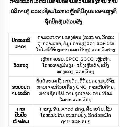
ການຜະລິດໂລຫະໃບຄ້າຍຄືຕາມຄວາມຕ້ອງການ ການ
ບໍລິການງໍ ແລະ ເຊື່ອມໂລຫະເຫຼັກທີ່ມີຄຸນນະພາບສູງທີ່
ຖືກປົກຫຸ້ມດ້ວຍຜົງ
ຕາມແຜນການຂອງທ່ານ (ຂະໜາດ, ວັດສະ
ບົດສະເໜີ
ດຸ, ຄວາມໜາ, ຂໍ້ມູນການປຸງແຕ່ງ, ແລະ ເທກ
ລາຄາ
ໂນໂລຊີທີ່ຕ້ອງການ ແລະ ອື່ນໆ) ແລະ ຕົວຢ່າງ
ເຫຼັກກາບອນ, SPCC, SGCC, ເຫຼັກກ້າ,
ວັດສະດຸ
ໂລຫະອາລູມິນຽມ, ແປ້ງເຫຼັກດຳ, ແປ້ງ
ທອງແດງ, ແລະ ອື່ນໆ
ຕັດດ້ວຍເລເຊີ, ການດັດ, ຕີດ້ວຍຄວາມແທ້ຈິງ,
ຂະບວນກ
ການເຈາະດ້ວຍເຄື່ອງ CNC, ການເກັບດ້າຍ,
ານຜະລິດ
ການເຊື່ອມໂພ້, ການຂຸດເຈາະ, ການເຊື່ອມ
ໂລຫະ ແລະ ອື່ນໆ
ການ
ການຖູ, ຂັດ, Anodizing, ສີພາຍໃນ, ຊັ້ນ
ປິ່ນປົວ
ໂລຫະປະສົມ, ສະແຕມປິ້ງ, ຂັດດ້ວຍເມັດ
ໜ້າພ້ອມ
ຊາຍ, ແລະ ອື່ນໆ