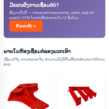
ມີແຜນຜັງການເຊື່ອມຕໍ່ບໍ?
ສົ່ງມາເດີ້ວນີ້ — ການແນະນຳຂະບວນການ, ລາຄາ, ແລະ ຄຳ
ແນະນຳ DFM ໂດຍບໍ່ເສີຍຄ່າພາຍໃນ 12 ຊົ່ວໂມງ
ສົ່ງແຜນຜັງ →
ພາຍໃນຫ້ອງເຊື່ອມຕໍ່ຂອງພວກເຮົາ
ເຊື່ອມຕໍ່ຈິງ, ການປະກອບຈິງ. ສາມາດເບິ່ງວີດີໂອທີ່ຖ່າຍທຳມະດາໄດ້ຕາມ
ຄຳຂໍ