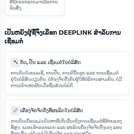
ທີ່ຖືກອອກແບບມາເພື່ອການ
ຂົນສົ່ງ.
ເປັນຫຍັງຜູ້ຊື້ຈຶ່ງເລືອກ DEEPLINK ສຳລັບການ
ເຊື່ອມຕໍ່
🔨
ຕັດ, ປັ້ນ ແລະ ເຊື່ອມຕໍ່ໃນບໍລິສັດ
ການຕັດດ້ວຍເລເຊີ, ການປັ້ນ, ການຕີຂຶ້ນຮູບ ແລະ ການເຊື່ອມຕໍ່
ຢູ່ໃນບໍລິສັດດຽວກັນ. ບໍ່ຕ້ອງຈັດຕັ້ງກັບຜູ້ໃຫ້ບໍລິການສາມຄົນ, ບໍ່ມີ
ການເອົາເຫດຜົນເມື່ອຊິ້ນສ່ວນບໍ່ພໍດີ.
📏
ເຄື່ອງຈັກຈັດຕັ້ງທີ່ຜະລິດໃນບໍລິສັດ
ການບິດເບືອນແມ່ນບັນຫາທີ່ເກີດຂຶ້ນເຖິງການເຊື່ອມຕໍ່ທີ່ຮ້າຍແຮງ
ທີ່ສຸດ. ພວກເຮົາອອກແບບ ແລະ ຜະລິດເຄື່ອງຈັກຈັດຕັ້ງເອງ ແທນ
ທີ່ຈະເຊື່ອມຕໍ່ໂດຍບໍ່ມີເຄື່ອງຈັກ ແລະ ຄາດຫວັງ.