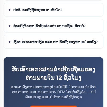
ປະລິມານສັ່ງຊື້ຕ່ໍາສຸດແມ່ນເທົ່າໃດ?
ທ່ານຍັງຈັດການກັບຊິ້ນສ່ວນກ່ອນການເຊື່ອມດ້ວຍບໍ?
ເງື່ອນໄຂການຈ່າຍເງິນ ແລະ ການຈັດສົ່ງຂອງທ່ານແມ່ນຫຍັງ?
ຮັບເອົາເອກະສານຄຳເຊີຍເຊື່ອມຂອງ
ທ່ານພາຍໃນ 12 ຊົ່ວໂມງ
ສ่งແຜນຜັງການປະກອບຂອງທ່ານໃນມື້ນີ້. ມີການແນະນຳດ້ານ
ຂະບວນການ ແລະ ການທบทวน DFM ໂດຍບໍ່ເສັຽຄ່າ — ບໍ່ມີ
ພັນທະໃດໆ ແລະ ບໍ່ມີຈຳນວນສັ່ງຊື້ຕ່ຳສຸດ