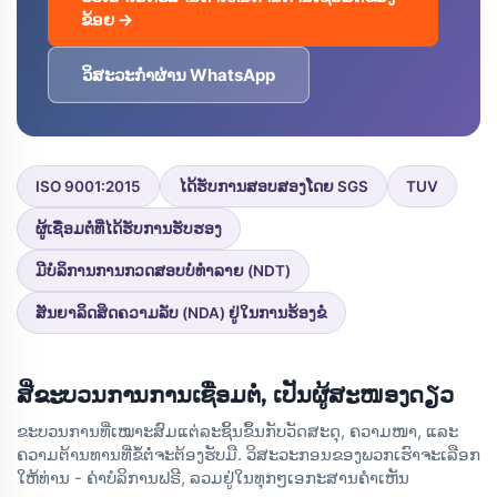
ຂ້ອຍ →
ວິສະວະກຳຜ່ານ WhatsApp
ISO 9001:2015
ໄດ້ຮັບການສອບສອງໂດຍ SGS
TUV
ຜູ້ເຊື່ອມຕໍ່ທີ່ໄດ້ຮັບການຮັບຮອງ
ມີບໍລິການການກວດສອບບໍ່ທຳລາຍ (NDT)
ສັນຍາລິດສິດຄວາມລັບ (NDA) ຢູ່ໃນການຮ້ອງຂໍ
ສີ່ຂະບວນການການເຊື່ອມຕໍ່, ເປັນຜູ້ສະໜອງດຽວ
ຂະບວນການທີ່ເໝາະສົມແຕ່ລະຊິ້ນຂຶ້ນກັບວັດສະດຸ, ຄວາມໜາ, ແລະ
ຄວາມຕ້ານທານທີ່ຂໍ້ຕໍ່ຈະຕ້ອງຮັບມື. ວິສະວະກອນຂອງພວກເຮົາຈະເລືອກ
ໃຫ້ທ່ານ - ຄ່າບໍລິການຟຣີ, ລວມຢູ່ໃນທຸກໆເອກະສານຄຳເຫັນ