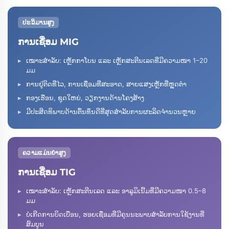
ປະລິມານສູງ
ການເຊື່ອມ MIG
ເໝາະສຳລັບ: ເຫຼັກກາໂບນ ແລະ ເຫຼັກສະຕີນເລດທີ່ມີຄວາມໜາ 1–20
ມມ
ການຢູ່ຕິດທີ່ໄວ, ການເຊື່ອມທີ່ສະອາດ, ສາຍແສງເຫຼັກທີ່ຫຼຸດຕ່ຳ
ກອງເຮືອນ, ຊຸດໃຫຍ່, ວຽກງານດ້ານໂຄງສ້າງ
ມີປະສິດທິພາບດ້ານຕົ້ນທຶນດີທີ່ສຸດສຳລັບການຜະລິດຈຳນວນຫຼາຍ
ຄວາມແມ່ນຍໍາສູງ
ການເຊື່ອມ TIG
ເໝາະສຳລັບ: ເຫຼັກສະຕີນເລດ ແລະ ອາລູມິເນີ້ມທີ່ມີຄວາມໜາ 0.5–8
ມມ
ບໍ່ເກີດການບິດເບືອນ, ຮອຍເຊື່ອມທີ່ມີຄຸນນະພາບສຳລັບການໃຊ້ງານທີ່
ສົມບູນ