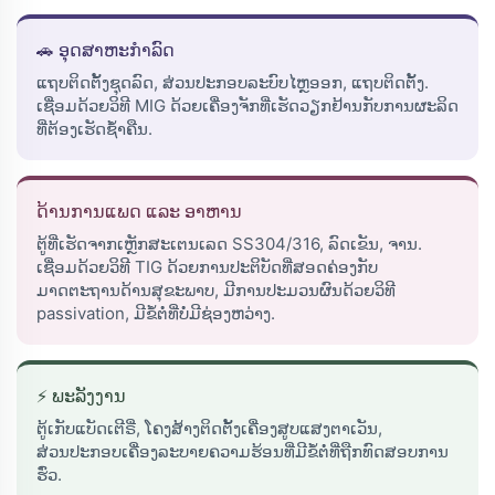
🚗 ອຸດສາຫະກຳລົດ
ແຖບຕິດຕັ້ງຊຸດລົດ, ສ່ວນປະກອບລະບົບໄຫຼອອກ, ແຖບຕິດຕັ້ງ.
ເຊື່ອມດ້ວຍວິທີ MIG ດ້ວຍເຄື່ອງຈັກທີ່ເຮັດວຽກຢ້ານກັບການຜະລິດ
ທີ່ຕ້ອງເຮັດຊ້ຳຄືນ.
ດ້ານການແພດ ແລະ ອາຫານ
ຕູ້ທີ່ເຮັດຈາກເຫຼັກສະເຕນເລດ SS304/316, ລົດເຂັນ, ຈານ.
ເຊື່ອມດ້ວຍວິທີ TIG ດ້ວຍການປະຕິບັດທີ່ສອດຄ່ອງກັບ
ມາດຕະຖານດ້ານສຸຂະພາບ, ມີການປະມວນຜົນດ້ວຍວິທີ
passivation, ມີຂໍ້ຕໍ່ທີ່ບໍ່ມີຊ່ອງຫວ່າງ.
⚡ ພະລັງງານ
ຕູ້ເກັບແບັດເຕີຣີ່, ໂຄງສ້າງຕິດຕັ້ງເຄື່ອງສູບແສງຕາເວັນ,
ສ່ວນປະກອບເຄື່ອງລະບາຍຄວາມຮ້ອນທີ່ມີຂໍ້ຕໍ່ທີ່ຖືກທົດສອບການ
ຮົ່ວ.