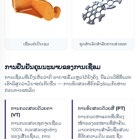
ເຊື່ອມຕໍ່ເປັນເຊວ
ຊຸດສຳເລັດສຳລັບການສ่งອອກ
ການຢືນຢັນຄຸນນະພາບຂອງການເຊື່ອມ
ການເຊື່ອມທີ່ເບິ່ງເຫັນວ່າດີ ອາດຈະລົ້ມເຫຼວໄດ້ຍັງຄົງ. ນີ້ແມ່ນວິທີທີ່ພວກ
ເຮົາພິສູດວ່າມັນຈະບໍ່ເກີດຂຶ້ນ — ການທົດສອບທີ່ຕົກລົງຮ່ວມກັບທ່ານ
ກ່ອນການຜະລິດ
ການກວດສອບດ້ວຍຕາ
ການທົດສອບດ້ວຍສີ (PT)
(VT)
ການກວດຫາແຕກທີ່ເທື່ອງ
ການກວດສອບທຸກຈຸດເຊື່ອມ
ໜ້າຂອງຂະໜານທີ່ສຳຄັນ.
100%. ກວດສອບຮູບຮ່າງ
ມາດຕະຖານສຳລັບຊິ້ນສ່ວນ
ຂອງເສັ້ນເຊື່ອມ, ການ
ທີ່ຮັບຄວາມດັນ ແລະ ຊິ້ນ