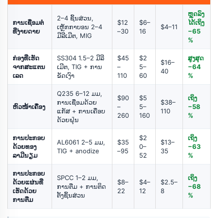
ຫຼຸດລົງ
2–4 ຊິ້ນສ່ວນ,
ການເຊື່ອມຕໍ່
$12
$6–
ໄດ້ເຖິງ
ເຫຼັກກາບອນ 2–4
$4–11
ທີ່ງ່າຍດາຍ
–30
16
−65
ມີລີເມີຕ, MIG
%
ກ່ອງທີ່ເຮັດ
SS304 1.5–2 ມີລີ
$45
$2
ສູງສຸດ
$16–
ຈາກສະແຕນ
ເມີຕ, TIG + ການ
–
5–
−64
40
ເລດ
ຂັດເງົາ
110
60
%
Q235 6–12 ມມ,
$90
$5
ເຖິງ
ການເຊື່ອມດ້ວຍ
$38–
ຫົວໜ້າເຄື່ອງ
–
5–
−58
ແກັສ + ການເຄືອບ
110
260
160
%
ດ້ວຍຝຸ່ນ
ການປະກອບ
$2
ເຖິງ
AL6061 2–5 ມມ,
$35
$13–
ດ້ວຍທອງ
0–
−63
TIG + anodize
–95
35
ລາມີນຽມ
52
%
ການປະກອບ
SPCC 1–2 ມມ,
ເຖິງ
ດ້ວຍແຜ່ນທີ່
$8–
$4–
$2.5–
ການຕືມ + ການຕິດ
−68
ເຮັດດ້ວຍ
22
12
8
ຕັ້ງຊິ້ນສ່ວນ
%
ການຕືມ