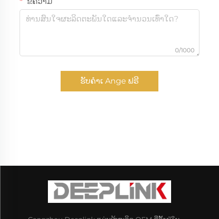
ຂໍ້ຄວາມ
0/1000
ຮັບຄຳເ Ange ຟຣີ