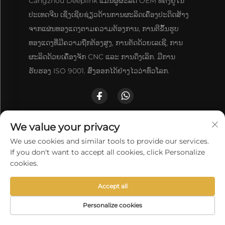
Cangzhou Deeplink ແມ່ນຜູ້ຜະລິດ OEM ທີ່ຕັ້ງຢູ່ໃນ
ປະເທດຈີນ ເຊິ່ງເຊີຍຊ່ຽວດ້ານການຜະລິດເຄື່ອງປະດິດສ້າງ
ຈາກແຜ່ນທອງແດງຕາມຄວາມຕ້ອງການ, ການຕີຂຶ້ນຮູບ
ທອງແດງທີ່ມີຄວາມຖືກຕ້ອງສູງ, ການຕັດດ້ວຍເລເຊີ, ການ
ຜະລິດດ້ວຍເຄື່ອງຈັກ CNC ແລະ ການດຶງເລິກ. ມີການ
ຮັບຮອງ ISO 9001. ສົ່ງອອກໄດ້ຢ່າງໄວວ່າທົ່ວໂລກ.
ຕິດຕໍ່ພວກເຮົາ
We value your privacy
We use cookies and similar tools to provide our services.
If you don't want to accept all cookies, click Personalize
ເຂດພັດທະນາເສດຖະກິດ ສ່ວນຕາເວັນຕົກຂອງເມືອງນັນປີ, ເມືອງຈັງ
cookies.
ໂຈວ, ແຂວງເຫຫີ
Accept all
+86-18617745678
Personalize cookies
[email protected]
ໜ້າຫຼັກ
ຜະລິດຕະພັນ
ອີເມວ
ເບີໂທລະສັບ