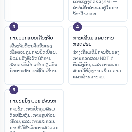
ເຂົ້າເຖິງຈຸດຕໍ່ຂອງທ່ານ —
ຄ່າບໍ່ເສີຍຄ່າຮວມຢູ່ໃນການ
ອ້າງອີງລາຄາ.
ການອອກແບບເຄື່ອງຈັບ
ການເຊື່ອມ ແລະ ການ
ກວດສອບ
ເຄື່ອງຈັບທີ່ຜະລິດຂຶ້ນເອງ
ເພື່ອຄວບຄຸມການບິດເບືອນ.
ຊ່າງເຊື່ອມທີ່ມີການຮັບຮອງ,
ນີ້ແມ່ນສິ່ງທີ່ເຮັດໃຫ້ການ
ການກວດສອບ NDT ທີ່
ປະກອບທີ່ເປັນແຜ່ນດຽວກັນ
ຕົກລົງກັນ, ແລະ ການກວດ
ກັບການປະກອບທີ່ບິດເບືອນ.
ສອບມິຕິຫຼັງຈາກເຊື່ອມຕາມ
ແຜນຜັງຂອງທ່ານ.
ການປະມົງ ແລະ ສ่งອອກ
ການຂັດ, ການປົກຄຸມພ້ອມ
ດ້ວຍຊັ້ນຫຸ້ມ, ການຊຸບດ້ວຍ
ເຄືອບ, ແລະ ການປະກອບ.
ການຫໍ່ຫໍ້ສຳລັບການສ่งອອກ