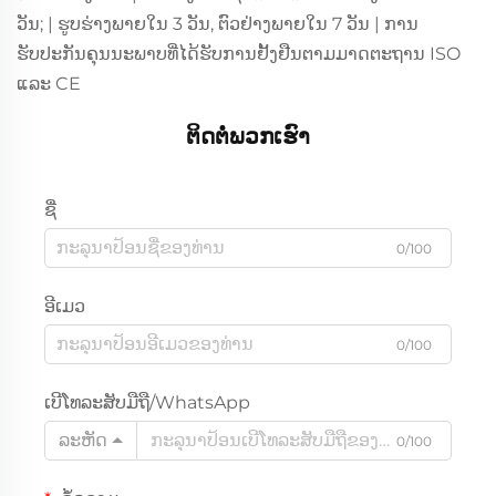
ວັນ; | ຮູບຮ່າງພາຍໃນ 3 ວັນ, ຕົວຢ່າງພາຍໃນ 7 ວັນ | ການ
ຮັບປະກັນຄຸນນະພາບທີ່ໄດ້ຮັບການຢັ້ງຢືນຕາມມາດຕະຖານ ISO
ແລະ CE
ຕິດຕໍ່ພວກເຮົາ
ຊື່
0/100
ອີເມວ
0/100
ເບີໂທລະສັບມືຖື/WhatsApp
ລະຫັດ
0/100