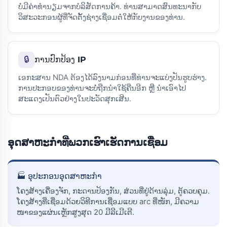
ບໍ່ມີຄ່າທຳນຽມຈາກບໍລິສັດການຄ້າ. ທ່ານສາມາດສົນທະນາກັບ
ວິສະວະກອນຜູ້ທີ່ຈັດຕັ້ງຊ່າງເຊື່ອມຕໍ່ໃຫ້ກັບງານຂອງທ່ານ.
🔒
ການປົກປ້ອງ IP
ເອກະສານ NDA ຕ້ອງໄດ້ລົງນາມກ່ອນທີ່ທ່ານຈະແບ່ງປັນຮູບຮ່າງ.
ການປະກອບຂອງທ່ານຈະບໍ່ຖືກນຳໃຊ້ຄືນອີກ ຫຼື ນຳເອົາໄປ
ສະແດງເປັນຕົວຢ່າງໃນປະວັດສຸກເສີນ.
ອຸດສາຫະກຳທີ່ພວກເຮົາເຮັດການເຊື່ອມ
🏭 ອຸປະກອນອຸດສາຫະກໍາ
ໂຄງສ້າງເຄື່ອງຈັກ, ກະດານປ້ອງກັນ, ສ່ວນທີ່ຢູ່ດ້ານລຸ່ມ, ຕູ້ຄວບຄຸມ.
ໂຄງສ້າງທີ່ເຊື່ອມດ້ວຍວິທີການເຊື່ອມແບບ arc ທີ່ໜັກ, ມີຄວາມ
ໜາຂອງແຜ່ນເຫຼັກສູງສຸດ 20 ມີລີເມີເຕີ.