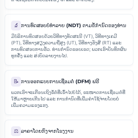
🔬
ການທົດສອບບໍ່ທຳລາຍ (NDT) ຕາມຂໍ້ກຳນົດຂອງທ່ານ
ມີບໍລິການທົດສອບດ້ວຍວິທີທາງທັດສະນີ (VT), ວິທີທາງເຄມີ
(PT), ວິທີທາງສຽງຄວາມຖີ່ສູງ (UT), ວິທີທາງຮັງສີ (RT) ແລະ
ການທົດສອບການຮັ່ວ. ທ່ານກຳນົດຂອບເຂດ; ພວກເຮົາບັນທຶກຜົນ
ທຸກຄັ້ງ ແລະ ສ่งບົດລາຍງານໄປ.
📝
ການອອກແບບການເຊື່ອມຕໍ່ (DFM) ຟຣີ
ພວກເຮົາຈະເຕືອນເຖິງຂໍ້ຕໍ່ທີ່ເຂົ້າໄປບໍ່ໄດ້, ຂະໜາດການເຊື່ອມຕໍ່ທີ່
ໃຫ້ມາຫຼາຍເກີນໄປ ແລະ ການກຳນົດທີ່ເພີ່ມຄ່າໃຊ້ຈ່າຍໂດຍບໍ່
ເພີ່ມຄວາມແຂງແຮງ.
⚖
ລາຄາໂດຍກົງຈາກໂຮງງານ