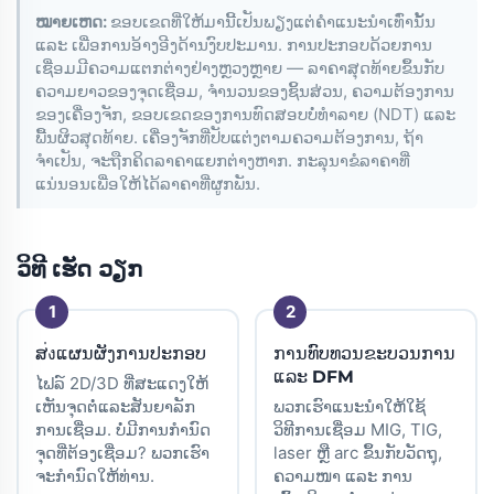
ໝາຍເຫດ:
ຂອບເຂດທີ່ໃຫ້ມານີ້ເປັນພຽງແຕ່ຄໍາແນະນໍາເທົ່ານັ້ນ
ແລະ ເພື່ອການອ້າງອີງດ້ານງົບປະມານ. ການປະກອບດ້ວຍການ
ເຊື່ອມມີຄວາມແຕກຕ່າງຢ່າງຫຼວງຫຼາຍ — ລາຄາສຸດທ້າຍຂຶ້ນກັບ
ຄວາມຍາວຂອງຈຸດເຊື່ອມ, ຈຳນວນຂອງຊິ້ນສ່ວນ, ຄວາມຕ້ອງການ
ຂອງເຄື່ອງຈັກ, ຂອບເຂດຂອງການທົດສອບບໍ່ທຳລາຍ (NDT) ແລະ
ພື້ນຜິວສຸດທ້າຍ. ເຄື່ອງຈັກທີ່ປັບແຕ່ງຕາມຄວາມຕ້ອງການ, ຖ້າ
ຈຳເປັນ, ຈະຖືກຄິດລາຄາແຍກຕ່າງຫາກ. ກະລຸນາຂໍລາຄາທີ່
ແນ່ນອນເພື່ອໃຫ້ໄດ້ລາຄາທີ່ຜູກພັນ.
ວິທີ ເຮັດ ວຽກ
ສ่งແຜນຜັງການປະກອບ
ການທົບທວນຂະບວນການ
ແລະ DFM
ໄຟລ໌ 2D/3D ທີ່ສະແດງໃຫ້
ເຫັນຈຸດຕໍ່ແລະສັນຍາລັກ
ພວກເຮົາແນະນຳໃຫ້ໃຊ້
ການເຊື່ອມ. ບໍ່ມີການກຳນົດ
ວິທີການເຊື່ອມ MIG, TIG,
ຈຸດທີ່ຕ້ອງເຊື່ອມ? ພວກເຮົາ
laser ຫຼື arc ຂຶ້ນກັບວັດຖຸ,
ຈະກຳນົດໃຫ້ທ່ານ.
ຄວາມໜາ ແລະ ການ