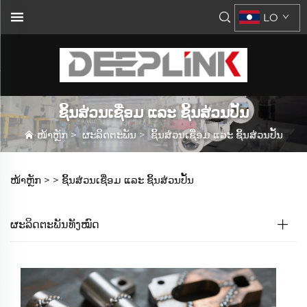
LO
ຊິ້ນສ່ວນເຊື່ອມ ແລະ ຊິ້ນສ່ວນປັ້ນ
ໜ້າຫຼັກ
>
ຜະລິດຕະພັນ
>
ຊິ້ນສ່ວນເຊື່ອມ ແລະ ຊິ້ນສ່ວນປັ້ນ
ໜ້າຫຼັກ >
>
ຊິ້ນສ່ວນເຊື່ອມ ແລະ ຊິ້ນສ່ວນປັ້ນ
ຜະລິດຕະພັນທັງໝົດ