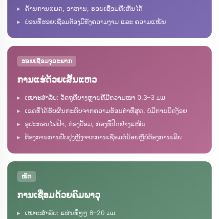
ດ້ານການແພດ, ອາຫານ, ຮອຍເຊື່ອມທີ່ເຫັນໄດ້
ບ່ອນທີ່ຮອຍເຊື່ອມຕ້ອງມີທັງຄວາມງາມ ແລະ ຄວາມແໜ້ນ
ຮອຍເຊື່ອມຈຸລະພາກ
ການແຮ່ດ້ວຍເສັ້ນແຫວ
ເໝາະສຳລັບ: ວັດຖຸທີ່ບາງຫຼາຍທີ່ມີຄວາມໜາ 0.3–3 ມມ
ເຂດທີ່ໄດ້ຮັບຜົນກະທົບຈາກຄວາມຮ້ອນຕ່ຳທີ່ສຸດ, ບໍ່ມີການບິດງ້ອຍ
ອຸປະກອນໄຟຟ້າ, ກ່ອງປ້ອມ, ກ່ອງທີ່ປິດຢ່າງແໜ້ນ
ຕ້ອງການການປັບປຸງຫຼັງຈາກການເຊື່ອມຕໍ່ນ້ອຍຫຼືບໍ່ຕ້ອງການເລີຍ
ໜັກ
ການເຊື່ອມດ້ວຍຄົມພາວຸ
ເໝາະສຳລັບ: ແຜ່ນທີ່ໆໆ 6–20 ມມ