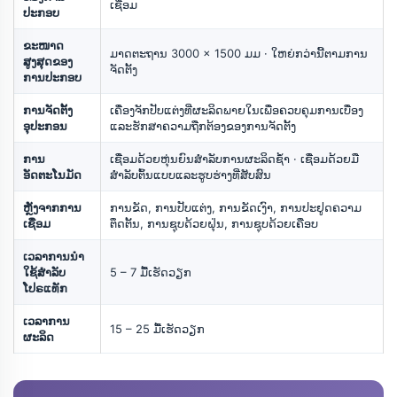
ເຊື່ອມ
ປະກອບ
ຂະໜາດ
ມາດຕະຖານ 3000 × 1500 ມມ · ໃຫຍ່ກວ່ານີ້ຕາມການ
ສູງສຸດຂອງ
ຈັດຕັ້ງ
ການປະກອບ
ການຈັດຕັ້ງ
ເຄື່ອງຈັກປັບແຕ່ງທີ່ຜະລິດພາຍໃນເພື່ອຄວບຄຸມການເບື່ອງ
ອຸປະກອນ
ແລະຮັກສາຄວາມຖືກຕ້ອງຂອງການຈັດຕັ້ງ
ການ
ເຊື່ອມດ້ວຍຫຸ່ນຍົນສຳລັບການຜະລິດຊ້ຳ · ເຊື່ອມດ້ວຍມື
ອັດຕະໂນມັດ
ສຳລັບຕົ້ນແບບແລະຮູບຮ່າງທີ່ສັບສົນ
ຫຼັງຈາກການ
ການຂັດ, ການປັບແຕ່ງ, ການຂັດເງົາ, ການປະຢູດຄວາມ
ເຊື່ອມ
ຕຶດຕັ້ນ, ການຊຸບດ້ວຍຝຸ່ນ, ການຊຸບດ້ວຍເຄືອບ
ເວລາການນໍາ
ໃຊ້ສໍາລັບ
5 – 7 ມື້ເຮັດວຽກ
ໂປຣແທັກ
ເວລາການ
15 – 25 ມື້ເຮັດວຽກ
ຜະລິດ