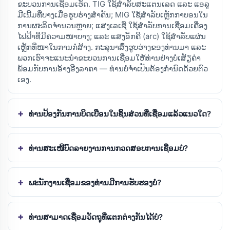
ຂະບວນການເຊື່ອມເຮັດ. TIG ໃຊ້ສຳລັບສະແຕນເລດ ແລະ ແອລູ
ມີເນີ້ມທີ່ບາງເມື່ອຮູບຮ່າງສຳຄັນ; MIG ໃຊ້ສຳລັບເຫຼັກກາບອນໃນ
ການຜະລິດຈຳນວນຫຼາຍ; ແສງເລເຊີ່ ໃຊ້ສຳລັບການເຊື່ອມເຄື່ອງ
ໄຟຟ້າທີ່ມີຄວາມໜາບາງ; ແລະ ແສງອັກຄີ (arc) ໃຊ້ສຳລັບແຜ່ນ
ເຫຼັກທີ່ໜາໃນການກໍ່ສ້າງ. ກະລຸນາສົ່ງຮູບຮ່າງຂອງທ່ານມາ ແລະ
ພວກເຮົາຈະແນະນຳຂະບວນການເຊື່ອມໃຫ້ທ່ານຢ່າງບໍ່ເສັຽຄ່າ
ພ້ອມກັບການອ້າງອີງລາຄາ — ທ່ານບໍ່ຈຳເປັນຕ້ອງກຳນົດດ້ວຍຕົວ
ເອງ.
ທ່ານປ້ອງກັນການບິດເບືອນໃນຊິ້ນສ່ວນທີ່ເຊື່ອມແລ້ວແນວໃດ?
ທ່ານສະເໜີບົດລາຍງານການກວດສອບການເຊື່ອມບໍ?
ພະນັກງານເຊື່ອມຂອງທ່ານມີການຮັບຮອງບໍ?
ທ່ານສາມາດເຊື່ອມວັດຖຸທີ່ແຕກຕ່າງກັນໄດ້ບໍ?