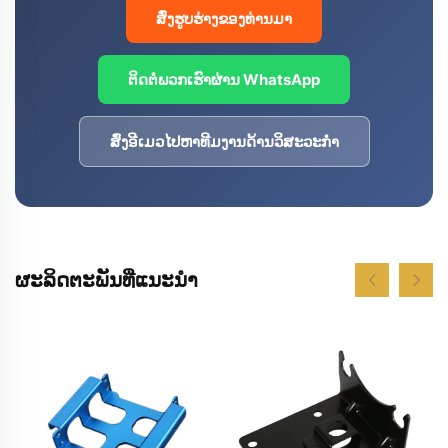
ສົ່ງຮູບຮ່າງຂອງທ່ານມາ
ຕິດຕໍ່ພວກເຮົາຜ່ານ WhatsApp
ສົ່ງອີເມວໄປຫາທີມງານດ້ານວິສະວະກຳ
ຜະລິດຕະພັນທີ່ແນະນຳ