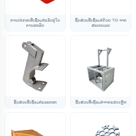
ການປະກອບທີ່ເຊື່ອມຕໍ່ແລ້ວຢູ່ໃນ
ຊິ້ນສ່ວນທີ່ເຊື່ອມຕໍ່ດ້ວຍ TIG ຈາກ
ການຜະລິດ
ສະເຕນເລດ
ຊິ້ນສ່ວນທີ່ເຊື່ອມຕໍ່ແລະຕອກ
ຊິ້ນສ່ວນທີ່ເຊື່ອມຕໍ່ຈາກແຜ່ນເຫຼັກ