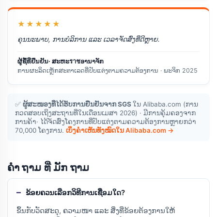
★★★★★
ຄຸນນະພາບ, ການບໍລິການ ແລະ ເວລາຈັດສົ່ງທີ່ດີຫຼາຍ.
ຜູ້ຊື້ທີ່ຢືນຢັນ· ສະຫະราชອານາຈັກ
ການຜະລິດເຫຼັກສະຕາເລດທີ່ປັບແຕ່ງຕາມຄວາມຕ້ອງການ · ພະຈິກ 2025
✅
ຜູ້ສະໜອງທີ່ໄດ້ຮັບການຢືນຢັນຈາກ SGS
ໃນ Alibaba.com (ການ
ກວດສອບເຖິງສະຖານທີ່ໃນເດືອນເມສາ 2026) · ມີການຄຸ້ມຄອງຈາກ
ການຄ້າ· ໄດ້ຈັດສົ່ງໂຄງການທີ່ປັບແຕ່ງຕາມຄວາມຕ້ອງການຫຼາຍກວ່າ
70,000 ໂຄງການ.
ເບິ່ງຄຳເຫັນທັງໝົດໃນ Alibaba.com →
ຄໍາ ຖາມ ທີ່ ມັກ ຖາມ
ຂ້ອຍຄວນເລືອກວິທີການເຊື່ອມໃດ?
ຂຶ້ນກັບວັດສະດຸ, ຄວາມໜາ ແລະ ສິ່ງທີ່ຂ້ອຍຕ້ອງການໃຫ້