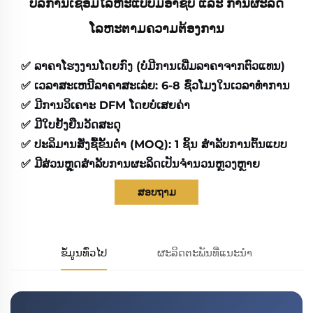
ບໍລິການເຊື່ອມໂລຫະແບບມືອາຊີບ ແລະ ການຜະລິດ
ໂລຫະຕາມຄວາມຕ້ອງການ
✅
ລາຄາໂຮງງານໂດຍກົງ (ບໍ່ມີການເພີ່ມລາຄາຈາກຕົວແທນ)
✅
ເວລາສະເຫນີລາຄາສະເລ່ຍ: 6-8 ຊົ່ວໂມງໃນເວລາທຳການ
✅
ມີການວິເຄາະ DFM ໂດຍບໍ່ເສຍຄ່າ
✅
ມີໃບຢັ້ງຢືນວັດສະດຸ
✅
ປະລິມານສັ່ງຊື້ຂັ້ນຕ່ຳ (MOQ): 1 ຊິ້ນ ສຳລັບການຕົ້ນແບບ
✅
ມີສ່ວນຫຼຸດສຳລັບການຜະລິດເປັນຈຳນວນຫຼວງຫຼາຍ
ສອບຖາມ
ຂໍ້ມູນທົ່ວໄປ
ຜະລິດຕະພັນທີ່ແນະນຳ