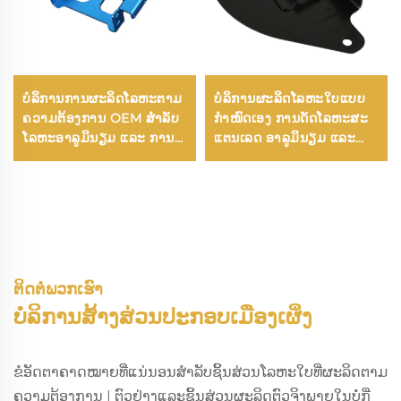
ບໍລິການການຜະລິດໂລຫະຕາມ
ບໍລິການຜະລິດໂລຫະໃບແບບ
ຄວາມຕ້ອງການ OEM ສຳລັບ
ກຳໜົດເອງ ການດັດໂລຫະສະ
ໂລຫະອາລູມິນຽມ ແລະ ການ
ແຕນເລດ ອາລູມິນຽມ ແລະ
ປັ້ນໂລຫະດ້ວຍເຄື່ອງ CNC
ການຕັດດ້ວຍເລເຊີ
ຕິດຕໍ່ພວກເຮົາ
ບໍລິການສ້າງສ່ວນປະກອບເມືອງເຜິ່ງ
ຂໍອັດຕາຄາດໝາຍທີ່ແນ່ນອນສຳລັບຊິ້ນສ່ວນໂລຫະໃບທີ່ຜະລິດຕາມ
ຄວາມຕ້ອງການ | ຕົວຢ່າງແລະຊິ້ນສ່ວນຜະລິດຕົວຈິງພາຍໃນບໍ່ກີ່