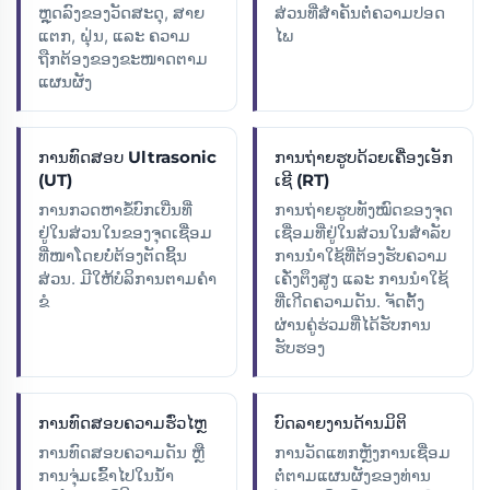
ຫຼຸດລົງຂອງວັດສະດຸ, ສາຍ
ສ່ວນທີ່ສຳຄັນຕໍ່ຄວາມປອດ
ແຕກ, ຝຸ່ນ, ແລະ ຄວາມ
ໄພ
ຖືກຕ້ອງຂອງຂະໜາດຕາມ
ແຜນຜັງ
ການທົດສອບ Ultrasonic
ການຖ່າຍຮູບດ້ວຍເຄື່ອງເອັກ
(UT)
ເຊີ (RT)
ການກວດຫາຂໍ້ບົກເບີ່ນທີ່
ການຖ່າຍຮູບທັງໝົດຂອງຈຸດ
ຢູ່ໃນສ່ວນໃນຂອງຈຸດເຊື່ອມ
ເຊື່ອມທີ່ຢູ່ໃນສ່ວນໃນສຳລັບ
ທີ່ໜາໂດຍບໍ່ຕ້ອງຕັດຊິ້ນ
ການນຳໃຊ້ທີ່ຕ້ອງຮັບຄວາມ
ສ່ວນ. ມີໃຫ້ບໍລິການຕາມຄຳ
ເຄັ່ງຕຶງສູງ ແລະ ການນຳໃຊ້
ຂໍ
ທີ່ເกີດຄວາມດັນ. ຈັດຕັ້ງ
ຜ່ານຄູ່ຮ່ວມທີ່ໄດ້ຮັບການ
ຮັບຮອງ
ການທົດສອບຄວາມຮົ່ວໄຫຼ
ບົດລາຍງານດ້ານມິຕິ
ການທົດສອບຄວາມດັນ ຫຼື
ການວັດແທກຫຼັງການເຊື່ອມ
ການຈຸ່ມເຂົ້າໄປໃນນ້ຳ
ຕໍ່ຕາມແຜນຜັງຂອງທ່ານ