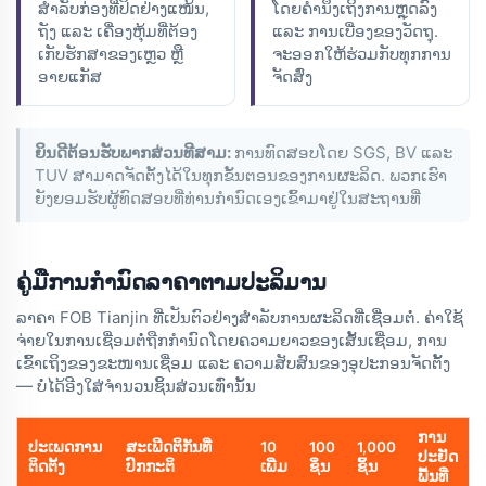
ສຳລັບກ່ອງທີ່ປິດຢ່າງແໜ້ນ,
ໂດຍຄຳນຶງເຖິງການຫຼຸດລົງ
ຖັງ ແລະ ເຄື່ອງຫຸ້ມທີ່ຕ້ອງ
ແລະ ການເບື່ອງຂອງວັດຖຸ.
ເກັບຮັກສາຂອງເຫຼວ ຫຼື
ຈະອອກໃຫ້ຮ່ວມກັບທຸກການ
ອາຍແກັສ
ຈັດສົ່ງ
ຍິນດີຕ້ອນຮັບພາກສ່ວນທີສາມ:
ການທົດສອບໂດຍ SGS, BV ແລະ
TUV ສາມາດຈັດຕັ້ງໄດ້ໃນທຸກຂັ້ນຕອນຂອງການຜະລິດ. ພວກເຮົາ
ຍັງຍອມຮັບຜູ້ທົດສອບທີ່ທ່ານກຳນົດເອງເຂົ້າມາຢູ່ໃນສະຖານທີ່
ຄູ່ມືການກຳນົດລາຄາຕາມປະລິມານ
ລາຄາ FOB Tianjin ທີ່ເປັນຕົວຢ່າງສຳລັບການຜະລິດທີ່ເຊື່ອມຕໍ່. ຄ່າໃຊ້
ຈ່າຍໃນການເຊື່ອມຕໍ່ຖືກກຳນົດໂດຍຄວາມຍາວຂອງເສັ້ນເຊື່ອມ, ການ
ເຂົ້າເຖິງຂອງຂະໜານເຊື່ອມ ແລະ ຄວາມສັບສົນຂອງອຸປະກອນຈັດຕັ້ງ
— ບໍ່ໄດ້ອີງໃສ່ຈຳນວນຊິ້ນສ່ວນເທົ່ານັ້ນ
ການ
ປະເພດການ
ສະເພີດຕິກັນທີ່
10
100
1,000
ປະຢັດ
ຕິດຕັ້ງ
ປົກກະຕິ
ເພີ່ມ
ຊິ່ນ
ຊິ້ນ
ພື້ນທີ່