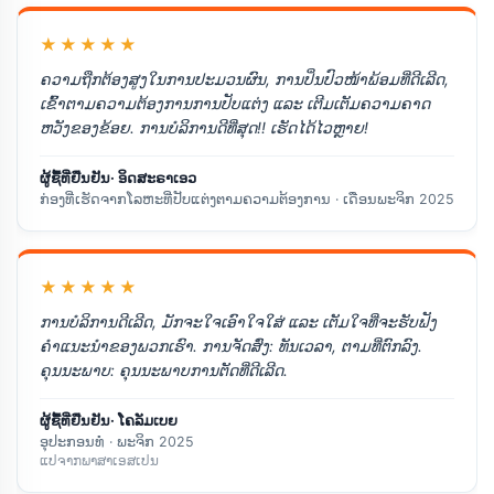
★★★★★
ຄວາມຖືກຕ້ອງສູງໃນການປະມວນຜົນ, ການປິ່ນປົວໜ້າພ້ອມທີ່ດີເລີດ,
ເຂົ້າຕາມຄວາມຕ້ອງການການປັບແຕ່ງ ແລະ ເຕີມເຕັມຄວາມຄາດ
ຫວັງຂອງຂ້ອຍ. ການບໍລິການດີທີ່ສຸດ!! ເຮັດໄດ້ໄວຫຼາຍ!
ຜູ້ຊື້ທີ່ຢືນຢັນ· ອິດສະຣາເອວ
ກ່ອງທີ່ເຮັດຈາກໂລຫະທີ່ປັບແຕ່ງຕາມຄວາມຕ້ອງການ · ເດືອນພະຈິກ 2025
★★★★★
ການບໍລິການດີເລີດ, ມັກຈະໃຈເອົາໃຈໃສ່ ແລະ ເຕັມໃຈທີ່ຈະຮັບຟັງ
ຄຳແນະນຳຂອງພວກເຮົາ. ການຈັດສົ່ງ: ທັນເວລາ, ຕາມທີ່ຕົກລົງ.
ຄຸນນະພາບ: ຄຸນນະພາບການຕັດທີ່ດີເລີດ.
ຜູ້ຊື້ທີ່ຢືນຢັນ· ໂຄລັມເບຍ
ອຸປະກອນທໍ່ · ພະຈິກ 2025
ແປຈາກພາສາເອສເປນ