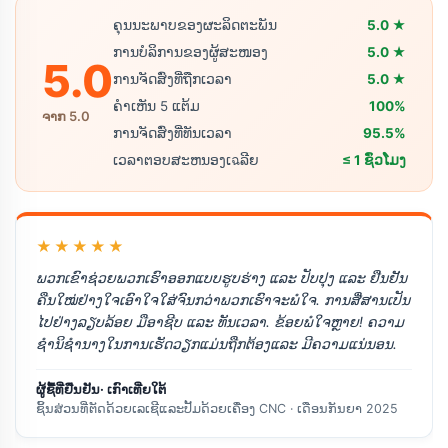
ຄຸນນະພາບຂອງຜະລິດຕະພັນ
5.0 ★
ການບໍລິການຂອງຜູ້ສະໜອງ
5.0 ★
5.0
ການຈັດສົ່ງທີ່ຖືກເວລາ
5.0 ★
ຄຳເຫັນ 5 ແຕ້ມ
100%
ຈາກ 5.0
ການຈັດສົ່ງທີ່ທັນເວລາ
95.5%
ເວລາຕອບສະຫນອງເฉລີຍ
≤ 1 ຊົ່ວໂມງ
★★★★★
ພວກເຂົາຊ່ວຍພວກເຮົາອອກແບບຮູບຮ່າງ ແລະ ປັບປຸງ ແລະ ຢືນຢັນ
ຄືນໃໝ່ຢ່າງໃຈເອົາໃຈໃສ່ຈົນກວ່າພວກເຮົາຈະພໍໃຈ. ການສື່ສານເປັນ
ໄປຢ່າງລຽບລ້ອຍ ມືອາຊີບ ແລະ ທັນເວລາ. ຂ້ອຍພໍໃຈຫຼາຍ! ຄວາມ
ຊຳນິຊຳນາງໃນການເຮັດວຽກແມ່ນຖືກຕ້ອງແລະ ມີຄວາມແນ່ນອນ.
ຜູ້ຊື້ທີ່ຢືນຢັນ· ເກົາເທີ່ຍໃຕ້
ຊິ້ນສ່ວນທີ່ຕັດດ້ວຍເລເຊີແລະປັ້ມດ້ວຍເຄື່ອງ CNC · ເດືອນກັນຍາ 2025