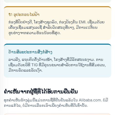
🔌 ອຸປະກອນໄຟຟ້າ
ກ່ອງທີ່ປິດຢ່າງດີ, ໂຄງສ້າງຊຸດລົດ, ກ່ອງປ້ອງກັນ EMI. ເຊື່ອມດ້ວຍ
ເຄື່ອງເຊື່ອມແສງເລເຊີ່ ສຳລັບວັດສະດຸທີ່ບາງ, ມີການເปลີ່ຍນ
ຮູບຮ່າງຈາກຄວາມຮ້ອນນ້ອຍທີ່ສຸດ.
ດ້ານສິລະປະການສິ່ງກໍ່ສ້າງ
ລາວລີງ, ແຖບຕິດຕັ້ງດ້ານໜ້າ, ໂຄງສ້າງທີ່ມີລັກສະນະງາມ. ການ
ເຊື່ອມດ້ວຍວິທີ TIG ທີ່ມີຄຸນນະພາບສຳລັບການໃຊ້ງານທີ່ສົມຄວນ,
ມີການຂັດແລະຂັດເງົາ.
ຄຳເຫັນຈາກຜູ້ຊື້ທີ່ໄດ້ຮັບການຢືນຢັນ
ທຸກຄຳເຫັນຂ້າງລຸ່ມນີ້ແມ່ນການຊື້ທີ່ຢືນຢັນແລ້ວໃນ Alibaba.com. ບໍ່ມີ
ການແກ້ໄຂ, ບໍ່ມີການເລືອກເອົາເພີ່ຍງຄຳເຫັນທີ່ດີເທົ່ານັ້ນ.