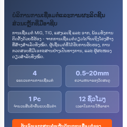
ບໍລິການການເຊື່ອມຕໍ່ແລະການຜະລິດຊີ້ນ
ສ່ວນເຫຼັກທີ່ມືອາຊີບ
ການເຊື່ອມຕໍ່ MIG, TIG, ແສງເລເຊີ ແລະ ອາກ, ພ້ອມທັງການ
ຕິດຕັ້ງດ້ວຍຂໍ້ຮ້ອງ - ຈາກການເຊື່ອມຕໍ່ດຽວໄປຈົນເຖິງໂຄງສ້າງ
ທີ່ສ້າງສຳເລັດທັງໝົດ. ຜູ້ເຊື່ອມຕໍ່ທີ່ໄດ້ຮັບການຮັບຮອງ, ການ
ກວດສອບທີ່ມີເອກະສານຢ່າງເປັນທາງການ, ແລະ ຜູ້ສະໜອງ
ດຽວສຳລັບທັງໝົດ.
4
0.5–20mm
ຂະບວນການການເຊື່ອມຕໍ່
ຄວາມຫນາຂອງວັດສະດຸ
1 Pc
12 ຊົ່ວໂມງ
ຈຳນວນສິນຄ້າຕົ້ນແບບຂັ້ນຕ່ຳ
ເວລາໃນການໃຫ້ລາຄາ
ຮັບເອົາເອກະສານຄຳເຫັນດ້ານການເຊື່ອມຕໍ່ຂອງ