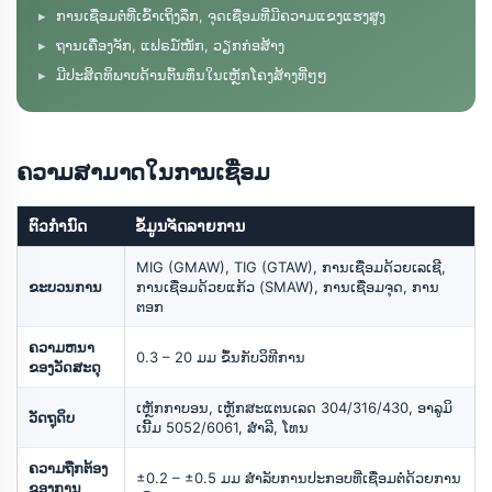
ການເຊື່ອມຕໍ່ທີ່ເຂົ້າເຖິງລຶກ, ຈຸດເຊື່ອມທີ່ມີຄວາມແຂງແຮງສູງ
ຖານເຄື່ອງຈັກ, ແຟຣມ໌ໜັກ, ວຽກກ່ອສ້າງ
ມີປະສິດທິພາບດ້ານຕົ້ນທຶນໃນເຫຼັກໂຄງສ້າງທີ່ໆໆ
ຄວາມສາມາດໃນການເຊື່ອມ
ຕົວກໍານົດ
ຂໍ້ມູນຈັດລາຍການ
MIG (GMAW), TIG (GTAW), ການເຊື່ອມດ້ວຍເລເຊີ,
ຂະບວນການ
ການເຊື່ອມດ້ວຍແກ້ວ (SMAW), ການເຊື່ອມຈຸດ, ການ
ຕອກ
ຄວາມຫນາ
0.3 – 20 ມມ ຂຶ້ນກັບວິທີການ
ຂອງວັດສະດຸ
ເຫຼັກກາບອນ, ເຫຼັກສະແຕນເລດ 304/316/430, ອາລູມິ
ວັດຖຸດິບ
ເນີ້ມ 5052/6061, ສຳລີ, ໂທນ
ຄວາມຖືກຕ້ອງ
±0.2 – ±0.5 ມມ ສຳລັບການປະກອບທີ່ເຊື່ອມຕໍ່ດ້ວຍການ
ຂອງການ