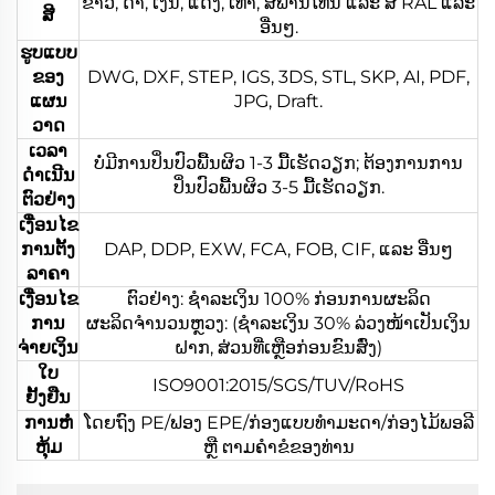
ຂາວ, ດຳ, ເງິນ, ແດງ, ເທົາ, ສີພານໂທນ ແລະ ສີ RAL ແລະ
ສີ
ອື່ນໆ.
ຮູບແບບ
ຂອງ
DWG, DXF, STEP, IGS, 3DS, STL, SKP, AI, PDF,
ແຜນ
JPG, Draft.
ວາດ
ເວລາ
ບໍ່ມີການປິ່ນປົວພື້ນຜິວ 1-3 ມື້ເຮັດວຽກ; ຕ້ອງການການ
ດຳເນີນ
ປິ່ນປົວພື້ນຜິວ 3-5 ມື້ເຮັດວຽກ.
ຕົວຢ່າງ
ເງື່ອນໄຂ
ການຕັ້ງ
DAP, DDP, EXW, FCA, FOB, CIF, ແລະ ອື່ນໆ
ລາຄາ
ເງື່ອນໄຂ
ຕົວຢ່າງ: ຊຳລະເງິນ 100% ກ່ອນການຜະລິດ
ການ
ຜະລິດຈຳນວນຫຼວງ: (ຊຳລະເງິນ 30% ລ່ວງໜ້າເປັນເງິນ
ຈ່າຍເງິນ
ຝາກ, ສ່ວນທີ່ເຫຼືອກ່ອນຂົນສົ່ງ)
ໃບ
ISO9001:2015/SGS/TUV/RoHS
ຢັ້ງຢືນ
ການຫໍ່
ໂດຍຖົງ PE/ຟອງ EPE/ກ່ອງແບບທຳມະດາ/ກ່ອງໄມ້ພອລີ
ຫຸ້ມ
ຫຼື ຕາມຄຳຂໍຂອງທ່ານ