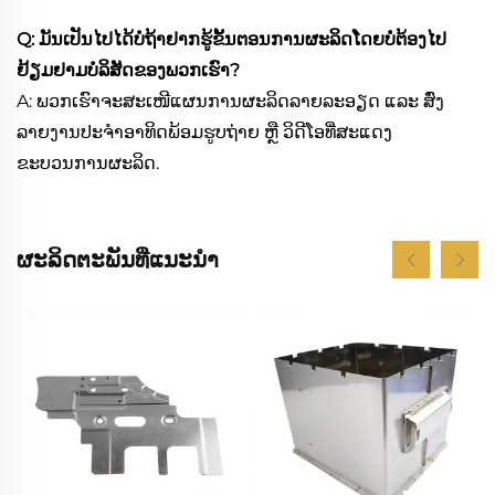
Q: ມັນເປັນໄປໄດ້ບໍຖ້າຢາກຮູ້ຂັ້ນຕອນການຜະລິດໂດຍບໍ່ຕ້ອງໄປ
ຢ້ຽມຢາມບໍລິສັດຂອງພວກເຮົາ?
A: ພວກເຮົາຈະສະເໜີແຜນການຜະລິດລາຍລະອຽດ ແລະ ສົ່ງ
ລາຍງານປະຈຳອາທິດພ້ອມຮູບຖ່າຍ ຫຼື ວິດີໂອທີ່ສະແດງ
ຂະບວນການຜະລິດ.
ຜະລິດຕະພັນທີ່ແນະນຳ