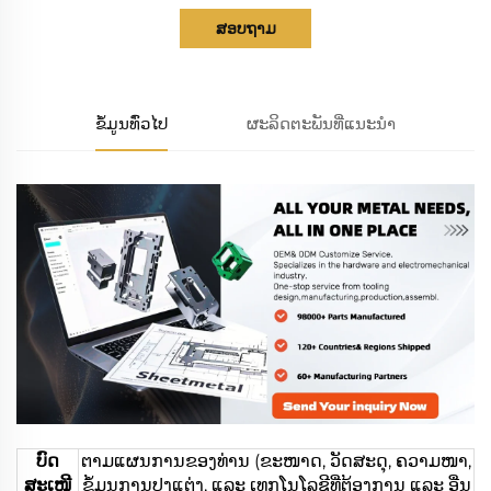
ສອບຖາມ
ຂໍ້ມູນທົ່ວໄປ
ຜະລິດຕະພັນທີ່ແນະນຳ
ບົດ
ຕາມແຜນການຂອງທ່ານ (ຂະໜາດ, ວັດສະດຸ, ຄວາມໜາ,
ສະເໜີ
ຂໍ້ມູນການປຸງແຕ່ງ, ແລະ ເທກໂນໂລຊີທີ່ຕ້ອງການ ແລະ ອື່ນ