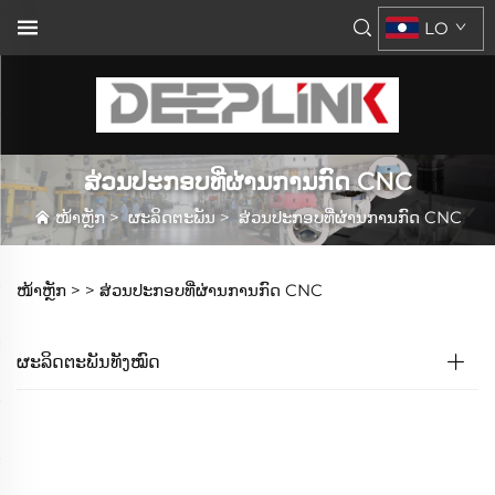
LO
ສ່ວນປະກອບທີ່ຜ່ານການກົດ CNC
ໜ້າຫຼັກ
>
ຜະລິດຕະພັນ
>
ສ່ວນປະກອບທີ່ຜ່ານການກົດ CNC
ໜ້າຫຼັກ >
>
ສ່ວນປະກອບທີ່ຜ່ານການກົດ CNC
ຜະລິດຕະພັນທັງໝົດ