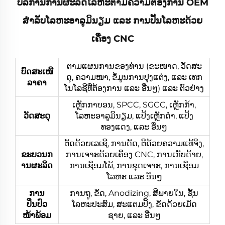
ບໍລິການການຜະລິດໂລຫະຕາມຄວາມຕ້ອງການ OEM
ສຳລັບໂລຫະອາລູມິນຽມ ແລະ ການປັ້ນໂລຫະດ້ວຍ
ເຄື່ອງ CNC
ຕາມແຜນການຂອງທ່ານ (ຂະໜາດ, ວັດສະ
ບົດສະເໜີ
ດຸ, ຄວາມໜາ, ຂໍ້ມູນການປຸງແຕ່ງ, ແລະ ເທກ
ລາຄາ
ໂນໂລຊີທີ່ຕ້ອງການ ແລະ ອື່ນໆ) ແລະ ຕົວຢ່າງ
ເຫຼັກກາບອນ, SPCC, SGCC, ເຫຼັກກ້າ,
ວັດສະດຸ
ໂລຫະອາລູມິນຽມ, ແປ້ງເຫຼັກດຳ, ແປ້ງ
ທອງແດງ, ແລະ ອື່ນໆ
ຕັດດ້ວຍເລເຊີ, ການດັດ, ຕີດ້ວຍຄວາມແທ້ຈິງ,
ຂະບວນກ
ການເຈາະດ້ວຍເຄື່ອງ CNC, ການເກັບດ້າຍ,
ານຜະລິດ
ການເຊື່ອມໂພ້, ການຂຸດເຈາະ, ການເຊື່ອມ
ໂລຫະ ແລະ ອື່ນໆ
ການ
ການຖູ, ຂັດ, Anodizing, ສີພາຍໃນ, ຊັ້ນ
ປິ່ນປົວ
ໂລຫະປະສົມ, ສະແຕມປິ້ງ, ຂັດດ້ວຍເມັດ
ໜ້າພ້ອມ
ຊາຍ, ແລະ ອື່ນໆ