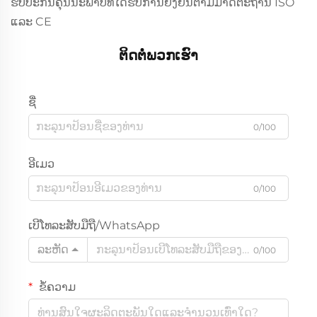
ຮັບປະກັນຄຸນນະພາບທີ່ໄດ້ຮັບການຢັ້ງຢືນຕາມມາດຕະຖານ ISO
ແລະ CE
ຕິດຕໍ່ພວກເຮົາ
ຊື່
0/100
ອີເມວ
0/100
ເບີໂທລະສັບມືຖື/WhatsApp
ລະຫັດ
0/100
ຂໍ້ຄວາມ