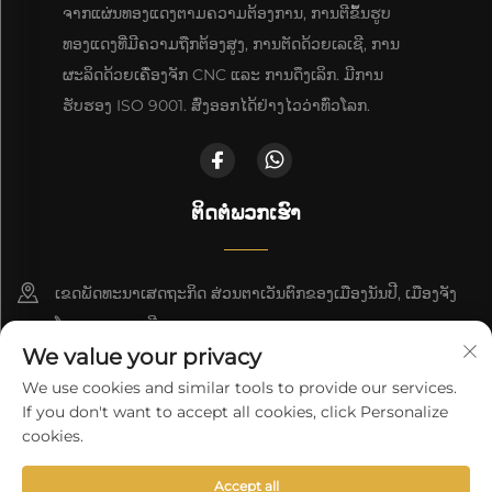
ຈາກແຜ່ນທອງແດງຕາມຄວາມຕ້ອງການ, ການຕີຂຶ້ນຮູບ
ທອງແດງທີ່ມີຄວາມຖືກຕ້ອງສູງ, ການຕັດດ້ວຍເລເຊີ, ການ
ຜະລິດດ້ວຍເຄື່ອງຈັກ CNC ແລະ ການດຶງເລິກ. ມີການ
ຮັບຮອງ ISO 9001. ສົ່ງອອກໄດ້ຢ່າງໄວວ່າທົ່ວໂລກ.
ຕິດຕໍ່ພວກເຮົາ
ເຂດພັດທະນາເສດຖະກິດ ສ່ວນຕາເວັນຕົກຂອງເມືອງນັນປີ, ເມືອງຈັງ
ໂຈວ, ແຂວງເຫຫີ
We value your privacy
+86-18617745678
We use cookies and similar tools to provide our services.
If you don't want to accept all cookies, click Personalize
[email protected]
cookies.
Accept all
ລິຂະສິດ © 2025 ິງໂຊ Cangzhou Deeplink International Supply