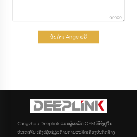
0/1000
ຮັບຄຳເ Ange ຟຣີ
Cangzhou Deeplink ແມ່ນຜູ້ຜະລິດ OEM ທີ່ຕັ້ງຢູ່ໃນ
ປະເທດຈີນ ເຊິ່ງເຊີຍຊ່ຽວດ້ານການຜະລິດເຄື່ອງປະດິດສ້າງ