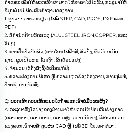
ຄຳຕອບ: ເພື່ອໃຫ້ພວກເຮົາສາມາດໃຫ້ລາຄາໄດ້ໄວຂຶ້ນ, ກະລຸນາໃຫ້
ຂໍ້ມູນຕໍ່ໄປນີ້ພ້ອມກັບຄຳຖາມຂອງທ່ານ.
1. ຮູບແບບລາຍລະອຽດ (ໄຟລ໌ STEP, CAD, PROE, DXF ແລະ
PDF)
2. ຂໍ້ກຳນົດດ້ານວັດສະດຸ (ALU., STEEL ,IRON,COPPER, ແລະ
ອື່ນໆ)
3. ການປິ່ນປົວພື້ນຜິວ (ການໂອນໄຟຟ້າສີ, ສີແປ້ງ, ຂັດດ້ວຍເມັດ
ຊາຍ, ຊຸບເປີໂລຫະ, ຂັດເງົາ, ຂັດດ້ວຍແປງ)
4. ຈຳນວນ (ຕໍ່ຄັ້ງສັ່ງຊື້/ຕໍ່ເດືອນ/ຕໍ່ປີ)
5. ຄວາມຕ້ອງການພິເສດ ຫຼື ຄວາມຮຽກຮ້ອງຕ້ອງການ, ການຫຸ້ມຫໍ່,
ປ້າຍຊື່, ການຈັດສົ່ງ.
Q: ພວກເຮົາຄວນເຮັດແນວໃດຖ້າພວກເຮົາບໍ່ມີແຜນຜັງ?
A: ກະລຸນາສົ່ງໂຕຢ່າງຂອງທ່ານມາໃຫ້ພວກເຮົາພ້ອມກັບຮ່າງກາຍ
(ຄວາມຫນາ, ຄວາມຍາວ, ຄວາມສູງ, ຄວາມກ້ວາງ), ວິສະວະກອນ
ຂອງພວກເຮົາຈະສ້າງແຜ່ນ CAD ຫຼື ໄຟລ໌ 3D ໃນເວລາຕໍ່ມາ.