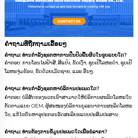
ຄຳຖາມທີ່ຖືກຖາມເລື້ອຍໆ
ຄຳຖາມ: ທ່ານກຳລັງຊອກຫາການປິ່ນປົວພື້ນຜິວໃນຮູບແບບໃດ?
ຄຳຕອບ: ການໂອນໄຟຟ້າສີ, ສີແປ้ง, ຂັດເງົາ, ຊຸບເປີໂລຫະດຳ, ຊຸບເປີ
ໂລຫະຈຸ່ມຮ້ອນ, ຂັດດ້ວຍເມັດຊາຍ, ແລະ ອື່ນໆ.
ຄຳຖາມ: ທ່ານກຳລັງຊອກຫາບໍລິການປະເພດໃດ?
ຄຳຕອບ: ບໍລິສັດຂອງພວກເຮົາສາມາດໃຫ້ບໍລິການຜະລິດໂລຫະໃບ
ຕັດຕາມແບບ OEM, ຜູ້ສະໜອງບໍລິການບູລະນາການຜະລິດໂລຫະ
ໃບ, ແກ້ໄຂບັນຫາອຸປະກອນອັດສະລິຍະແບບປະສົມປະສານ
ຄຳຖາມ: ທ່ານຕ້ອງການຂໍ້ມູນປະເພດໃດເພື່ອຂໍລາຄາ?