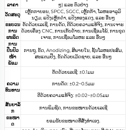
ລາຄາ
ໆ) ແລະ ຕົວຢ່າງ
ເຫຼັກກາບອນ, SPCC, SGCC, ເຫຼັກກ້າ, ໂລຫະອາລູມິ
ວັດສະດຸ
ນຽມ, ແປ້ງເຫຼັກດຳ, ແປ້ງທອງແດງ, ແລະ ອື່ນໆ
ຂະບວນ
ຕັດດ້ວຍເລເຊີ, ການດັດ, ຕີດ້ວຍຄວາມແທ້ຈິງ, ການເຈາະ
ການ
ດ້ວຍເຄື່ອງ CNC, ການເກັບດ້າຍ, ການເຊື່ອມໂພ້, ການຂຸດ
ຜະລິດ
ເຈາະ, ການເຊື່ອມໂລຫະ ແລະ ອື່ນໆ
ການ
ປິ່ນປົວ
ການຖູ, ຂັດ, Anodizing, ສີພາຍໃນ, ຊັ້ນໂລຫະປະສົມ,
ໜ້າ
ສະແຕມປິ້ງ, ຂັດດ້ວຍເມັດຊາຍ, ແລະ ອື່ນໆ
ພ້ອມ
ຕັດດ້ວຍເລເຊີ: ±0.1ມມ
ຄວາມ
ການດັດ: ±0.2~0.5ມມ
ທົນທານ
ຕີດ້ວຍຄວາມແທ້ຈິງ: ±0.02~±0.05ມມ
ສັນຍາລັ
ການພິມຊີດ, ການຂະໜານດ້ວຍເລເຊີ
ກ
ຂະໜາ
ຍອມຮັບຂະໜາດທີ່ສັ່ງທຳເອງ.
ດ