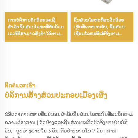
ການບໍລິການຕັດດ້ວຍເລເຊີ
ຊິ້ນສ່ວນໂລຫະທີ່ຜະລິດດ້ວຍ
ສຳລັບຊິ້ນສ່ວນໂລຫະທີ່ຕັດດ້ວຍ
ເຫຼັກທີ່ຂະໜານກັນ, ຊິ້ນສ່ວນ
ເລເຊີທີ່ສາມາດສັ່ງທຳໄດ້ຕາມ
ເຊື່ອມໂລຫະທີ່ແທ້ຈິງຕາມ
ຄວາມຕ້ອງການ
ຄວາມຕ້ອງການ
ຕິດຕໍ່ພວກເຮົາ
ບໍລິການສ້າງສ່ວນປະກອບເມືອງເຜິ່ງ
ຂໍອັດຕາຄາດໝາຍທີ່ແນ່ນອນສຳລັບຊິ້ນສ່ວນໂລຫະໃບທີ່ຜະລິດຕາມ
ຄວາມຕ້ອງການ | ຕົວຢ່າງແລະຊິ້ນສ່ວນຜະລິດຕົວຈິງພາຍໃນບໍ່ກີ່
ວັນ; | ຮູບຮ່າງພາຍໃນ 3 ວັນ, ຕົວຢ່າງພາຍໃນ 7 ວັນ | ການ