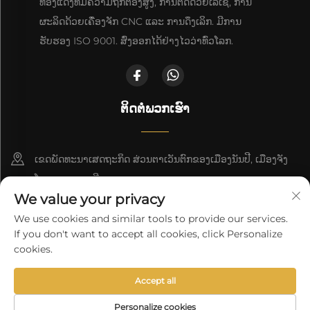
ທອງແດງທີ່ມີຄວາມຖືກຕ້ອງສູງ, ການຕັດດ້ວຍເລເຊີ, ການ
ຜະລິດດ້ວຍເຄື່ອງຈັກ CNC ແລະ ການດຶງເລິກ. ມີການ
ຮັບຮອງ ISO 9001. ສົ່ງອອກໄດ້ຢ່າງໄວວ່າທົ່ວໂລກ.
ຕິດຕໍ່ພວກເຮົາ
ເຂດພັດທະນາເສດຖະກິດ ສ່ວນຕາເວັນຕົກຂອງເມືອງນັນປີ, ເມືອງຈັງ
ໂຈວ, ແຂວງເຫຫີ
We value your privacy
+86-18617745678
We use cookies and similar tools to provide our services.
If you don't want to accept all cookies, click Personalize
[email protected]
cookies.
Accept all
ລິຂະສິດ © 2025 ິງໂຊ Cangzhou Deeplink International Supply
Chain Co., Ltd.
ນະໂຍບາຍຄວາມເປັນສ່ວນຕົວ
Personalize cookies