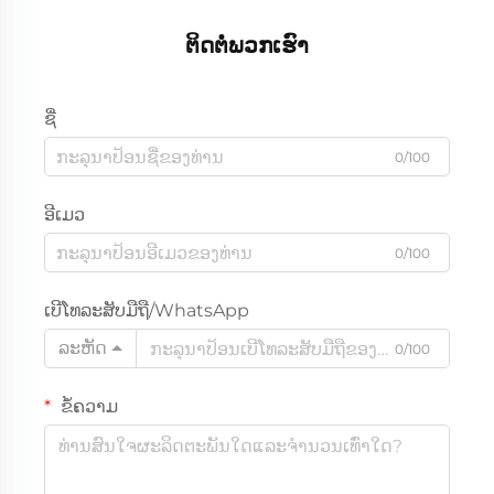
ຕິດຕໍ່ພວກເຮົາ
ຊື່
0/100
ອີເມວ
0/100
ເບີໂທລະສັບມືຖື/WhatsApp
ລະຫັດ
0/100
ຂໍ້ຄວາມ