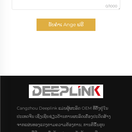
0/1000
ຮັບຄຳເ Ange ຟຣີ
Cangzhou Deeplink ແມ່ນຜູ້ຜະລິດ OEM ທີ່ຕັ້ງຢູ່ໃນ
ປະເທດຈີນ ເຊິ່ງເຊີຍຊ່ຽວດ້ານການຜະລິດເຄື່ອງປະດິດສ້າງ
ຈາກແຜ່ນທອງແດງຕາມຄວາມຕ້ອງການ, ການຕີຂຶ້ນຮູບ