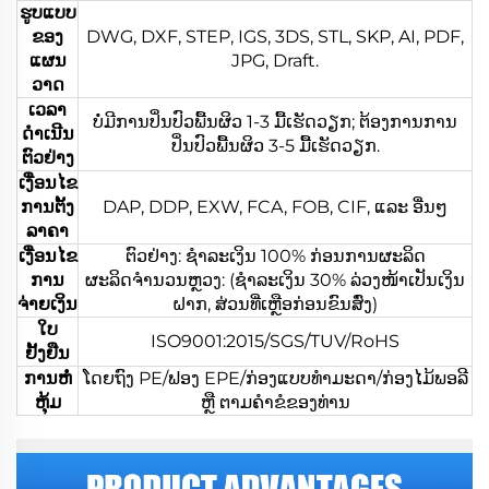
ຮູບແບບ
ຂອງ
DWG, DXF, STEP, IGS, 3DS, STL, SKP, AI, PDF,
ແຜນ
JPG, Draft.
ວາດ
ເວລາ
ບໍ່ມີການປິ່ນປົວພື້ນຜິວ 1-3 ມື້ເຮັດວຽກ; ຕ້ອງການການ
ດຳເນີນ
ປິ່ນປົວພື້ນຜິວ 3-5 ມື້ເຮັດວຽກ.
ຕົວຢ່າງ
ເງື່ອນໄຂ
ການຕັ້ງ
DAP, DDP, EXW, FCA, FOB, CIF, ແລະ ອື່ນໆ
ລາຄາ
ເງື່ອນໄຂ
ຕົວຢ່າງ: ຊຳລະເງິນ 100% ກ່ອນການຜະລິດ
ການ
ຜະລິດຈຳນວນຫຼວງ: (ຊຳລະເງິນ 30% ລ່ວງໜ້າເປັນເງິນ
ຈ່າຍເງິນ
ຝາກ, ສ່ວນທີ່ເຫຼືອກ່ອນຂົນສົ່ງ)
ໃບ
ISO9001:2015/SGS/TUV/RoHS
ຢັ້ງຢືນ
ການຫໍ່
ໂດຍຖົງ PE/ຟອງ EPE/ກ່ອງແບບທຳມະດາ/ກ່ອງໄມ້ພອລີ
ຫຸ້ມ
ຫຼື ຕາມຄຳຂໍຂອງທ່ານ