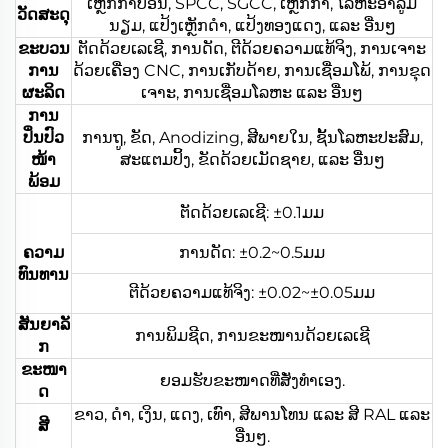
ເຫຼັກກາບອນ, SPCC, SGCC, ເຫຼັກກ້າ, ໂລຫະອາລູມິ
ວັດສະດຸ
ນຽມ, ແປ້ງເຫຼັກດຳ, ແປ້ງທອງແດງ, ແລະ ອື່ນໆ
ຂະບວນ
ຕັດດ້ວຍເລເຊີ, ການດັດ, ຕີດ້ວຍຄວາມແທ້ຈິງ, ການເຈາະ
ການ
ດ້ວຍເຄື່ອງ CNC, ການເກັບດ້າຍ, ການເຊື່ອມໂພ້, ການຂຸດ
ຜະລິດ
ເຈາະ, ການເຊື່ອມໂລຫະ ແລະ ອື່ນໆ
ການ
ປິ່ນປົວ
ການຖູ, ຂັດ, Anodizing, ສີພາຍໃນ, ຊັ້ນໂລຫະປະສົມ,
ໜ້າ
ສະແຕມປິ້ງ, ຂັດດ້ວຍເມັດຊາຍ, ແລະ ອື່ນໆ
ພ້ອມ
ຕັດດ້ວຍເລເຊີ: ±0.1ມມ
ຄວາມ
ການດັດ: ±0.2~0.5ມມ
ທົນທານ
ຕີດ້ວຍຄວາມແທ້ຈິງ: ±0.02~±0.05ມມ
ສັນຍາລັ
ການພິມຊີດ, ການຂະໜານດ້ວຍເລເຊີ
ກ
ຂະໜາ
ຍອມຮັບຂະໜາດທີ່ສັ່ງທຳເອງ.
ດ
ຂາວ, ດຳ, ເງິນ, ແດງ, ເທົາ, ສີພານໂທນ ແລະ ສີ RAL ແລະ
ສີ
ອື່ນໆ.