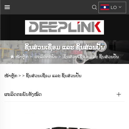
LO
ຊິ້ນສ່ວນເຊື່ອມ ແລະ ຊິ້ນສ່ວນປັ້ນ
ໜ້າຫຼັກ
>
ຜະລິດຕະພັນ
>
ຊິ້ນສ່ວນເຊື່ອມ ແລະ ຊິ້ນສ່ວນປັ້ນ
ໜ້າຫຼັກ >
>
ຊິ້ນສ່ວນເຊື່ອມ ແລະ ຊິ້ນສ່ວນປັ້ນ
ຜະລິດຕະພັນທັງໝົດ