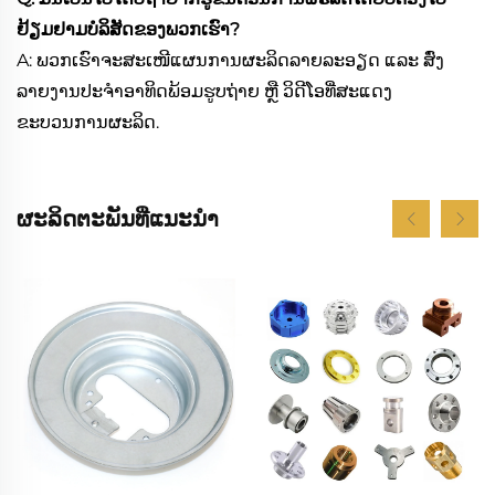
ຢ້ຽມຢາມບໍລິສັດຂອງພວກເຮົາ?
A: ພວກເຮົາຈະສະເໜີແຜນການຜະລິດລາຍລະອຽດ ແລະ ສົ່ງ
ລາຍງານປະຈຳອາທິດພ້ອມຮູບຖ່າຍ ຫຼື ວິດີໂອທີ່ສະແດງ
ຂະບວນການຜະລິດ.
ຜະລິດຕະພັນທີ່ແນະນຳ