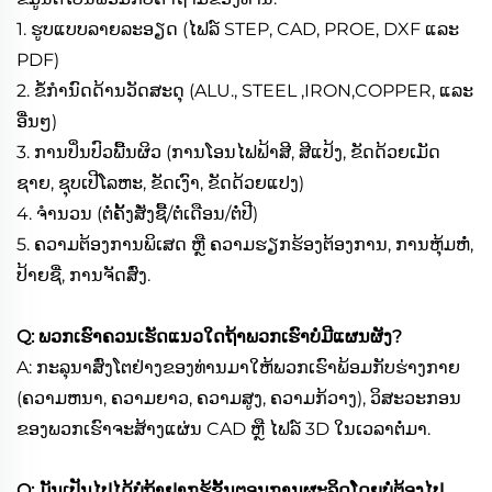
1. ຮູບແບບລາຍລະອຽດ (ໄຟລ໌ STEP, CAD, PROE, DXF ແລະ
PDF)
2. ຂໍ້ກຳນົດດ້ານວັດສະດຸ (ALU., STEEL ,IRON,COPPER, ແລະ
ອື່ນໆ)
3. ການປິ່ນປົວພື້ນຜິວ (ການໂອນໄຟຟ້າສີ, ສີແປ້ງ, ຂັດດ້ວຍເມັດ
ຊາຍ, ຊຸບເປີໂລຫະ, ຂັດເງົາ, ຂັດດ້ວຍແປງ)
4. ຈຳນວນ (ຕໍ່ຄັ້ງສັ່ງຊື້/ຕໍ່ເດືອນ/ຕໍ່ປີ)
5. ຄວາມຕ້ອງການພິເສດ ຫຼື ຄວາມຮຽກຮ້ອງຕ້ອງການ, ການຫຸ້ມຫໍ່,
ປ້າຍຊື່, ການຈັດສົ່ງ.
Q: ພວກເຮົາຄວນເຮັດແນວໃດຖ້າພວກເຮົາບໍ່ມີແຜນຜັງ?
A: ກະລຸນາສົ່ງໂຕຢ່າງຂອງທ່ານມາໃຫ້ພວກເຮົາພ້ອມກັບຮ່າງກາຍ
(ຄວາມຫນາ, ຄວາມຍາວ, ຄວາມສູງ, ຄວາມກ້ວາງ), ວິສະວະກອນ
ຂອງພວກເຮົາຈະສ້າງແຜ່ນ CAD ຫຼື ໄຟລ໌ 3D ໃນເວລາຕໍ່ມາ.
Q: ມັນເປັນໄປໄດ້ບໍຖ້າຢາກຮູ້ຂັ້ນຕອນການຜະລິດໂດຍບໍ່ຕ້ອງໄປ