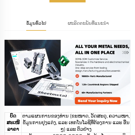
ຂໍ້ມູນທົ່ວໄປ
ຜະລິດຕະພັນທີ່ແນະນຳ
ບົດ
ຕາມແຜນການຂອງທ່ານ (ຂະໜາດ, ວັດສະດຸ, ຄວາມໜາ,
ສະເໜີ
ຂໍ້ມູນການປຸງແຕ່ງ, ແລະ ເທກໂນໂລຊີທີ່ຕ້ອງການ ແລະ ອື່ນ
ລາຄາ
ໆ) ແລະ ຕົວຢ່າງ