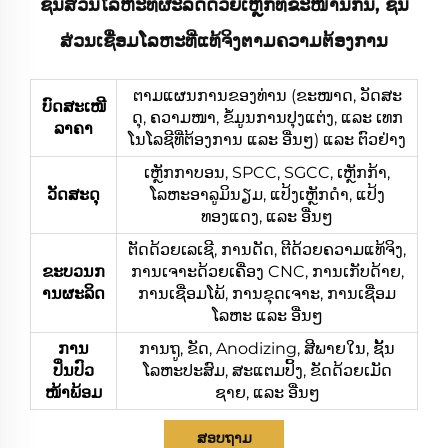
ຊິ້ນສ່ວນໂລຫະທີ່ຜະລິດດ້ວຍເຫຼັກທີ່ຂະໜານກັນ, ຊິ້ນ
ສ່ວນເຊື່ອມໂລຫະທີ່ແທ້ຈິງຕາມຄວາມຕ້ອງການ
ຕາມແຜນການຂອງທ່ານ (ຂະໜາດ, ວັດສະ
ບົດສະເໜີ
ດຸ, ຄວາມໜາ, ຂໍ້ມູນການປຸງແຕ່ງ, ແລະ ເທກ
ລາຄາ
ໂນໂລຊີທີ່ຕ້ອງການ ແລະ ອື່ນໆ) ແລະ ຕົວຢ່າງ
ເຫຼັກກາບອນ, SPCC, SGCC, ເຫຼັກກ້າ,
ວັດສະດຸ
ໂລຫະອາລູມິນຽມ, ແປ້ງເຫຼັກດຳ, ແປ້ງ
ທອງແດງ, ແລະ ອື່ນໆ
ຕັດດ້ວຍເລເຊີ, ການດັດ, ຕີດ້ວຍຄວາມແທ້ຈິງ,
ຂະບວນກ
ການເຈາະດ້ວຍເຄື່ອງ CNC, ການເກັບດ້າຍ,
ານຜະລິດ
ການເຊື່ອມໂພ້, ການຂຸດເຈາະ, ການເຊື່ອມ
ໂລຫະ ແລະ ອື່ນໆ
ການ
ການຖູ, ຂັດ, Anodizing, ສີພາຍໃນ, ຊັ້ນ
ປິ່ນປົວ
ໂລຫະປະສົມ, ສະແຕມປິ້ງ, ຂັດດ້ວຍເມັດ
ໜ້າພ້ອມ
ຊາຍ, ແລະ ອື່ນໆ
ສອບຖາມ