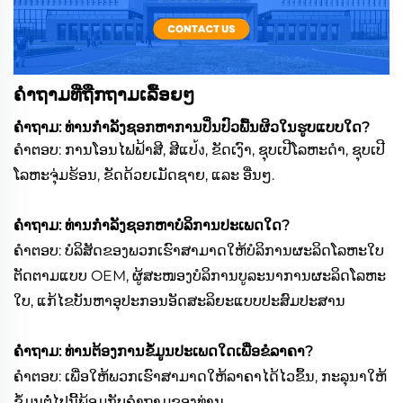
ຄຳຖາມທີ່ຖືກຖາມເລື້ອຍໆ
ຄຳຖາມ: ທ່ານກຳລັງຊອກຫາການປິ່ນປົວພື້ນຜິວໃນຮູບແບບໃດ?
ຄຳຕອບ: ການໂອນໄຟຟ້າສີ, ສີແປ้ง, ຂັດເງົາ, ຊຸບເປີໂລຫະດຳ, ຊຸບເປີ
ໂລຫະຈຸ່ມຮ້ອນ, ຂັດດ້ວຍເມັດຊາຍ, ແລະ ອື່ນໆ.
ຄຳຖາມ: ທ່ານກຳລັງຊອກຫາບໍລິການປະເພດໃດ?
ຄຳຕອບ: ບໍລິສັດຂອງພວກເຮົາສາມາດໃຫ້ບໍລິການຜະລິດໂລຫະໃບ
ຕັດຕາມແບບ OEM, ຜູ້ສະໜອງບໍລິການບູລະນາການຜະລິດໂລຫະ
ໃບ, ແກ້ໄຂບັນຫາອຸປະກອນອັດສະລິຍະແບບປະສົມປະສານ
ຄຳຖາມ: ທ່ານຕ້ອງການຂໍ້ມູນປະເພດໃດເພື່ອຂໍລາຄາ?
ຄຳຕອບ: ເພື່ອໃຫ້ພວກເຮົາສາມາດໃຫ້ລາຄາໄດ້ໄວຂຶ້ນ, ກະລຸນາໃຫ້
ຂໍ້ມູນຕໍ່ໄປນີ້ພ້ອມກັບຄຳຖາມຂອງທ່ານ.