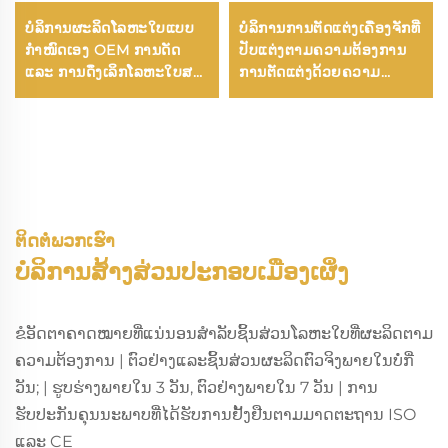
ບໍລິການຜະລິດໂລຫະໃບແບບ
ບໍລິການການຕັດແຕ່ງເຄື່ອງຈັກທີ່
ກຳໜົດເອງ OEM ການດັດ
ປັບແຕ່ງຕາມຄວາມຕ້ອງການ
ແລະ ການດຶງເລິກໂລຫະໃບສະ
ການຕັດແຕ່ງດ້ວຍຄວາມ
ແຕນເລດ ອາລູມິນຽມ ແທ່ນ
ຖືກຕ້ອງສູງດ້ວຍ CNC ແລະ
ແລະ ແປ້ງທອງ
ການຜະລິດ
ຕິດຕໍ່ພວກເຮົາ
ບໍລິການສ້າງສ່ວນປະກອບເມືອງເຜິ່ງ
ຂໍອັດຕາຄາດໝາຍທີ່ແນ່ນອນສຳລັບຊິ້ນສ່ວນໂລຫະໃບທີ່ຜະລິດຕາມ
ຄວາມຕ້ອງການ | ຕົວຢ່າງແລະຊິ້ນສ່ວນຜະລິດຕົວຈິງພາຍໃນບໍ່ກີ່
ວັນ; | ຮູບຮ່າງພາຍໃນ 3 ວັນ, ຕົວຢ່າງພາຍໃນ 7 ວັນ | ການ
ຮັບປະກັນຄຸນນະພາບທີ່ໄດ້ຮັບການຢັ້ງຢືນຕາມມາດຕະຖານ ISO
ແລະ CE