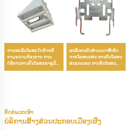
ການຜະລິດໂລຫະໃບຄ້າຍຄື
ຜະລິດຕະພັນທໍາມະດາທີ່ເຮັດ
ຕາມຄວາມຕ້ອງການ ການ
ຈາກໂລຫະແຜ່ນ ການດັດໂລຫະ
ບໍລິການການປັ້ນໂລຫະອາລູມິ
ສະແຕນເລດ ການຕັດໂລຫະ
ນຽມ, ເຫຼັກ, ແລະ ແທັງແດງ
ດ້ວຍເລເຊີ ອຸປະກອນໂລຫະ
ດ້ວຍເຄື່ອງ CNC 5 ແກນ
ແຜ່ນ
ຕິດຕໍ່ພວກເຮົາ
ບໍລິການສ້າງສ່ວນປະກອບເມືອງເຜິ່ງ