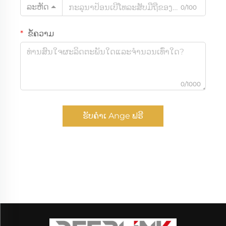
ລະຫັດ
0/100
ຂໍ້ຄວາມ
0/1000
ຮັບຄຳເ Ange ຟຣີ