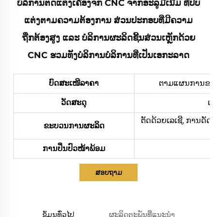
ບໍລິການຕັດແຕ່ງເຄື່ອງຈັກ CNC ຈາກອະລູມີເນີ້ມ ທີ່ປັບ
ແຕ່ງຕາມຄວາມຕ້ອງການ ສ່ວນປະກອບທີ່ມີຄວາມ
ຖືກຕ້ອງສູງ ແລະ ບໍລິການຜະລິດຊີ້ນສ່ວນເຫຼັກດ້ວຍ
CNC ຮວມທັງບໍລິການບໍລິການທີ່ເປັນເອກະລາດ
ບົດສະເໜີລາຄາ
ຕາມແຜນການຂອງທ່າ
ວັດສະດຸ
ເຫ
ຕັດດ້ວຍເລເຊີ, ການດັດ
ຂະບວນການຜະລິດ
ການປິ່ນປົວໜ້າພ້ອມ
ກາ
ສອບຖາມ
ຂໍ້ມູນທົ່ວໄປ
ຜະລິດຕະພັນທີ່ແນະນຳ