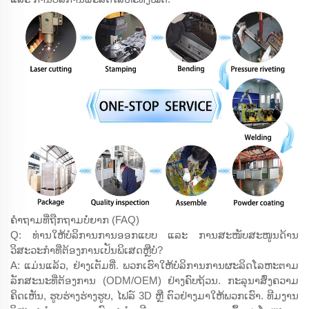
ຄຳຖາມທີ່ຖືກຖາມບໍ່ຍາກ (FAQ)
Q: ທ່ານໃຫ້ບໍລິການການອອກແບບ ແລະ ການສະໜັບສະໜູນດ້ານ
ວິສະວະກຳທີ່ຕ້ອງການເປັນພິເສດຫຼືບໍ?
A: ແມ່ນແລ້ວ, ຢ່າງເຕັມທີ່. ພວກເຮົາໃຫ້ບໍລິການການຜະລິດໂລຫະຕາມ
ລັກສະນະທີ່ຕ້ອງການ (ODM/OEM) ຢ່າງຄົບຖ້ວນ. ກະລຸນາສົ່ງຄວາມ
ຄິດເຫັນ, ຮູບຮ່າງຮ່າງຮູບ, ໄຟລ໌ 3D ຫຼື ຕົວຢ່າງມາໃຫ້ພວກເຮົາ. ທີມງານ