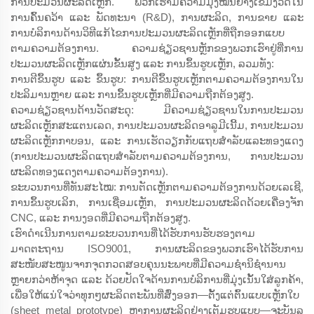
ການປະມວນຜະລິດເຫຼັກ. ພວກເຮົາມີຄວາມມຸ່ງໝັ້ນຢ່າງເຂັ້ມງວດໃນ
ການຄົ້ນຄວ້າ ແລະ ພັດທະນາ (R&D), ການຜະລິດ, ການຂາຍ ແລະ
ການບໍລິການດ້ານວິທີແກ້ໄຂການປະມວນຜະລິດເຫຼັກທີ່ຖືກອອກແບບ
ຕາມຄວາມຕ້ອງການ. ຄວາມຊ່ຽວຊານຫຼັກຂອງພວກເຮົາຢູ່ທີ່ການ
ປະມວນຜະລິດເຫຼັກແຜ່ນຂັ້ນສູງ ແລະ ການຂຶ້ນຮູບເຫຼັກ, ລວມທັງ:
ການຕີຂຶ້ນຮູບ ແລະ ຂຶ້ນຮູບ: ການຕີຂຶ້ນຮູບເຫຼັກຕາມຄວາມຕ້ອງການໃນ
ປະລິມານຫຼາຍ ແລະ ການຂຶ້ນຮູບເຫຼັກທີ່ມີຄວາມຖືກຕ້ອງສູງ.
ຄວາມຊ່ຽວຊານດ້ານວັດສະດຸ: ມີຄວາມຊ່ຽວຊານໃນການປະມວນ
ຜະລິດເຫຼັກສະແຕນເລດ, ການປະມວນຜະລິດອາລູມີເນີ້ມ, ການປະມວນ
ຜະລິດເຫຼັກກາບອນ, ແລະ ການເຮັດວຽກກັບແຖບສຳລັບແລະທອງແດງ
(ການປະມວນຜະລິດແຖບສຳລັບຕາມຄວາມຕ້ອງການ, ການປະມວນ
ຜະລິດທອງແດງຕາມຄວາມຕ້ອງການ).
ຂະບວນການທີ່ທັນສະໄໝ: ການຕັດເຫຼັກຕາມຄວາມຕ້ອງການດ້ວຍເລເຊີ,
ການຂຶ້ນຮູບເລິກ, ການເຊື່ອມເຫຼັກ, ການປະມວນຜະລິດດ້ວຍເຄື່ອງຈັກ
CNC, ແລະ ການງອດທີ່ມີຄວາມຖືກຕ້ອງສູງ.
ເຮົາດຳເນີນການຕາມຂະບວນການທີ່ໄດ້ຮັບການຮັບຮອງຕາມ
ມາດຕະຖານ ISO9001, ການຜະລິດຂອງພວກເຮົາໄດ້ຮັບການ
ສະໜັບສະໜູນຈາກຈຸດກວດສອບຄຸນນະພາບທີ່ມີຄວາມຊຳນິຊຳນານ
ຫຼາຍກວ່າຫ້າຈຸດ ແລະ ດ້ວຍປັດໃຈດ້ານການບໍລິການທີ່ມຸ່ງເນັ້ນໃສ່ລູກຄ້າ,
ເພື່ອໃຫ້ແນ່ໃຈວ່າທຸກໆຜະລິດຕະພັນທີ່ສົ່ງອອກ—ຕັ້ງແຕ່ຕົ້ນແບບເຫຼັກໃບ
(sheet metal prototype) ຫາການຜະລິດຢ່າງເຕັມຮູບແບບ—ຈະບັນລຸ