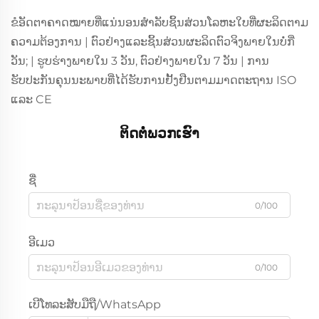
ຂໍອັດຕາຄາດໝາຍທີ່ແນ່ນອນສຳລັບຊິ້ນສ່ວນໂລຫະໃບທີ່ຜະລິດຕາມ
ຄວາມຕ້ອງການ | ຕົວຢ່າງແລະຊິ້ນສ່ວນຜະລິດຕົວຈິງພາຍໃນບໍ່ກີ່
ວັນ; | ຮູບຮ່າງພາຍໃນ 3 ວັນ, ຕົວຢ່າງພາຍໃນ 7 ວັນ | ການ
ຮັບປະກັນຄຸນນະພາບທີ່ໄດ້ຮັບການຢັ້ງຢືນຕາມມາດຕະຖານ ISO
ແລະ CE
ຕິດຕໍ່ພວກເຮົາ
ຊື່
0/100
ອີເມວ
0/100
ເບີໂທລະສັບມືຖື/WhatsApp