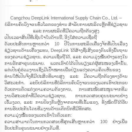
Cangzhou DeepLink International Supply Chain Co., Ltd. –
ບໍລິການຄົບວົງຈອນທົ່ວໂລກຂອງທ່ານ ສຳລັບການຜະລິດເຫຼັກທີ່ຊ່ຽວຊານ
ແລະ ການຜະລິດທີ່ມີຄວາມຖືກຕ້ອງສູງ
ເປັນເວລາສິບປີທີ່ເຊີນໃຈໃນດ້ານນີ້, ອີງໃສ່ຄວາມເຊື່ອຖື
ດ້ວຍປະສົບການຫຼາຍກວ່າ 10 ປີໃນການຜະລິດເຄື່ອງຈັກທີ່ເປັນເລື່ອງ
ຊ່ຽວຊານດ້ານເຄື່ອງແທນ, DeepLink ໄດ້ສ້າງຊື່ເສີງຂອງຕົນເທິງພື້ນຖານ
ຂອງຄວາມຊ່ຽວຊານ, ຄວາມເຊື່ອຖືໄດ້, ແລະ ຄວາມມຸ່ງໝັ້ນຢ່າງແຮງໃນ
ການຮັກສາຄຸນນະພາບ. ພວກເຮົາບໍ່ໄດ້ເປັນພຽງແຕ່ຜູ້ສະໜອງເທົ່ານັ້ນ,
ແຕ່ເປັນຄູ່ຮ່ວມງານເຊິ່ງມີເປົ້າໝາຍເພື່ອປ່ຽນແປງຄວາມຄິດເຫັນຂອງ
ທ່ານໃຫ້ເປັນຈິງທີ່ມີປະສິດທິພາບສູງ ແລະ ມີຄວາມຖືກຕ້ອງທາງດ້ານ
ວິສະວະກຳ. ລະບົບບໍລິການທີ່ບໍລິການຄົບວົງຈອນຂອງພວກເຮົາປະກອບ
ດ້ວຍການຕັດແຕ່ງຕາມຄວາມຕ້ອງການ, ການສະໜັບສະໜູນຈາກທີມ
ງານວິສະວະກຳທີ່ມີຄວາມຊ່ຽວຊານ, ການກວດສອບຄຸນນະພາບຢ່າງ
ເຂັ້ມງວດ, ແລະ ການປ້ອງກັນຫຼັງຈາກຂາຍທີ່ເຂັ້ມແຂງ, ທັງໝົດນີ້ໄດ້ຮັບ
ການຮັບປະກັນໂດຍທີມງານດ້ານເຕັກນິກທີ່ມີທັກສະ.
ຄວາມມຸ່ງໝັ້ນຂອງພວກເຮົາໃນຕົວເລກ:
ຄວາມສາມາດໃນການກວດສອບທີ່ສຸກເສີນຫຼາຍກວ່າ 100 ຢ່າງເພື່ອ
ຮັບປະກັນຄຸນນະພາບຢ່າງເຕັມທີ່.