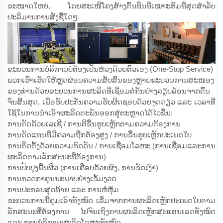
ຂະໜາດໃຫຍ່, ໂດຍສະເໜີໂຄງສ້າງຕົ້ນທຶນທີ່ເໝາະສົມທີ່ສຸດສຳລັບ
ປະລິມານການສັ່ງຊື້ໃດໆ.
ຂະບວນການບໍລິການບໍ່ຕ້ອງເປັນຫ່ວງດ້ວຍຕົວເອງ (One-Stop Service)
ພວກເຮົາເຮັດໃຫ້ຫຼຸດຜ່ອນຄວາມສັບສົນຂອງຫຼາຍຂະບວນການສະໜອງ
ຂອງທ່ານດ້ວຍຂະບວນການຜະລິດທີ່ເຊື່ອມຕໍ່ກັນຢ່າງລຽບລ້ອນຈາກຕົ້ນ
ຈົນສິ້ນສຸດ, ເພື່ອຮັບປະກັນຄວາມຮັບຜິດຊອບດ້ວຍຈຸດດຽວ ແລະ ເວລາທີ່
ໃຊ້ໃນການນຳເອົາຜະລິດຕະພັນອອກສູ່ຕະຫຼາດໄດ້ໄວຂຶ້ນ:
ການຕັດດ້ວຍເລເຊີ / ການຕີຂຶ້ນຮູບເຫຼັກຕາມຄວາມຕ້ອງການ
ການດັດແທນທີ່ມີຄວາມຖືກຕ້ອງສູງ / ການຂຶ້ນຮູບເຫຼັກປະເພດໃບ
ການຕິດຕັ້ງດ້ວຍຄວາມກົດດັນ / ການເຊື່ອມໂລຫະ (ການເຊື່ອມແລະການ
ຜະລິດຕາມລັກສະນະທີ່ຕ້ອງການ)
ການປັບປຸງພື້ນຜິວ (ການເຄືອບດ້ວຍຜົງ, ການຂັດເງົາ)
ການກວດກາຄຸນນະພາບຢ່າງເຂັ້ມງວດ
ການປະກອບສຸດທ້າຍ ແລະ ການຫໍ່ຫຸ້ມ
ຂະບວນການນີ້ຄຸມເອົາທັງໝົດ ເລີ່ມຈາກການຜະລິດເຫຼັກປະເພດໃບຕາມ
ລັກສະນະທີ່ຕ້ອງການ ໄປຈົນເຖິງການຜະລິດເຫຼັກສະແຕນເລດທັງໝົດ
ແລະ ການບໍລິການຜະລິດໂລຫະທັງໝົດ.