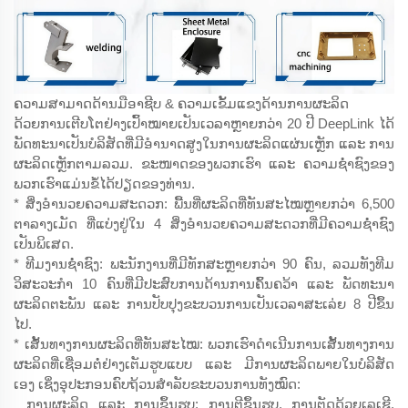
ຄວາມສາມາດດ້ານມືອາຊີບ & ຄວາມເຂັ້ມແຂງດ້ານການຜະລິດ
ດ້ວຍການເຕີບໂຕຢ່າງເປົ້າໝາຍເປັນເວລາຫຼາຍກວ່າ 20 ປີ DeepLink ໄດ້
ພັດທະນາເປັນບໍລິສັດທີ່ມີອຳນາດສູງໃນການຜະລິດແຜ່ນເຫຼັກ ແລະ ການ
ຜະລິດເຫຼັກຕາມລວມ. ຂະໜາດຂອງພວກເຮົາ ແລະ ຄວາມຊ່ຳຊົງຂອງ
ພວກເຮົາແມ່ນຂໍ້ໄດ້ປຽດຂອງທ່ານ.
* ສິ່ງອຳນວຍຄວາມສະດວກ: ພື້ນທີ່ຜະລິດທີ່ທັນສະໄໝຫຼາຍກວ່າ 6,500
ຕາລາງເມັດ ທີ່ແບ່ງຢູ່ໃນ 4 ສິ່ງອຳນວຍຄວາມສະດວກທີ່ມີຄວາມຊ່ຳຊົງ
ເປັນພິເສດ.
* ທີມງານຊ່ຳຊົງ: ພະນັກງານທີ່ມີທັກສະຫຼາຍກວ່າ 90 ຄົນ, ລວມທັງທີມ
ວິສະວະກຳ 10 ຄົນທີ່ມີປະສົບການດ້ານການຄົ້ນຄວ້າ ແລະ ພັດທະນາ
ຜະລິດຕະພັນ ແລະ ການປັບປຸງຂະບວນການເປັນເວລາສະເລ່ຍ 8 ປີຂຶ້ນ
ໄປ.
* ເສັ້ນທາງການຜະລິດທີ່ທັນສະໄໝ: ພວກເຮົາດຳເນີນການເສັ້ນທາງການ
ຜະລິດທີ່ເຊື່ອມຕໍ່ຢ່າງເຕັມຮູບແບບ ແລະ ມີການຜະລິດພາຍໃນບໍລິສັດ
ເອງ ເຊິ່ງອຸປະກອນຄົບຖ້ວນສຳລັບຂະບວນການທັງໝົດ:
ການຜະລິດ ແລະ ການຂຶ້ນຮູບ: ການຕີຂຶ້ນຮູບ, ການຕັດດ້ວຍເລເຊີ,