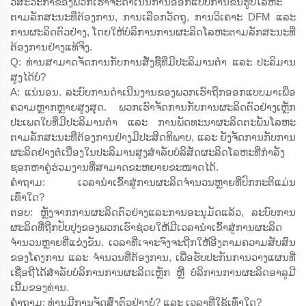
ວິສະວະກຳຂອງພວກເຮົາຈະດຳເນີນການອອກແບບການຂຶ້ນຮູບໂລຫະ
ຕາມລັກສະນະທີ່ຕ້ອງການ, ການເລືອກວັດຖຸ, ການວິເຄາະ DFM ແລະ
ການຜະລິດຕົວຢ່າງ, ໂດຍໃຫ້ບໍລິການການຜະລິດໂລຫະຕາມລັກສະນະທີ່
ຕ້ອງການຢ່າງແທ້ຈິງ.
Q: ທ່ານສາມາດຈັດການກັບການສັ່ງຊື້ທີ່ມີປະລິມານຕ່ຳ ແລະ ປະລິມານ
ສູງໄດ້ບໍ?
A: ແນ່ນອນ. ລະບົບການດຳເນີນງານຂອງພວກເຮົາຖືກອອກແບບມາເພື່ອ
ຄວາມຫຼາກຫຼາຍສູງສຸດ. ພວກເຮົາຈັດການກັບການຜະລິດຕົວຢ່າງເຫຼັກ
ປະເພດໃບທີ່ມີປະລິມານຕ່ຳ ແລະ ການພັດທະນາຜະລິດຕະພັນໂລຫະ
ຕາມລັກສະນະທີ່ຕ້ອງການຢ່າງມີປະສິດທິພາບ, ແລະ ຍັງຈັດການກັບການ
ຜະລິດຢ່າງຕໍ່ເນື່ອງໃນປະລິມານສູງສຳລັບບໍລິສັດຜະລິດໂລຫະທີ່ກຳລັງ
ຊອກຫາຄູ່ຮ່ວມງານທີ່ສາມາດຂະຫຍາຍຂະໜາດໄດ້.
ຄຳຖາມ: ເວລານຳເຂົ້າສູ່ການຜະລິດຈຳນວນຫຼາຍທີ່ປົກກະຕິແມ່ນ
ເທົ່າໃດ?
ຕອບ: ຫຼັງຈາກການຜະລິດຕົວຢ່າງແລະການອະນຸມັດແລ້ວ, ລະບົບການ
ຜະລິດທີ່ຖືກປັບປຸງຂອງພວກເຮົາຊ່ວຍໃຫ້ມີເວລານຳເຂົ້າສູ່ການຜະລິດ
ຈຳນວນຫຼາຍທີ່ແຂ່ງຂັນ. ເວລາທີ່ເຈາະຈົງຈະຖືກໃຫ້ອີງຕາມຄວາມສັບສົນ
ຂອງໂຄງການ ແລະ ຈຳນວນທີ່ຕ້ອງການ, ເພື່ອຮັບປະກັນການວາງແຜນທີ່
ເຊື່ອຖືໄດ້ສຳລັບບໍລິການການຜະລິດເຫຼັກ ຫຼື ບໍລິການການຜະລິດອາລູມີ
ເນີ້ມຂອງທ່ານ.
ຄຳຖາມ: ທ່ານມີການຈັດສົ່ງຕົວຢ່າງບໍ່? ແລະ ເວລາທີ່ໃຊ້ເທົ່າໃດ?