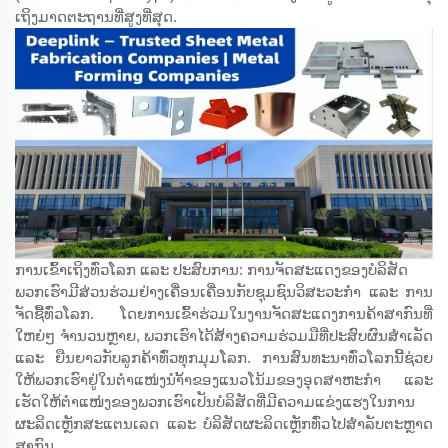
ເຖິງມາດຕະຖານທີ່ສູງທີ່ສຸດ.
ການເຂົ້າເຖິງທົ່ວໂລກ ແລະ ປະສົບການ: ການຈັດສະແດງຂອງບໍລິສັດ
ພວກເຮົາມີສ່ວນຮ່ວມຢ່າງເຄື່ອນເຄື່ອນກັບຊຸມຊົນວິສະວະກຳ ແລະ ການ
ຈັດຊື້ທົ່ວໂລກ. ໂດຍການເຂົ້າຮ່ວມໃນງານຈັດສະແດງການຄ້າສາກົນທີ່
ໃຫຍ່ໆ ຈຳນວນຫຼາຍ, ພວກເຮົາໄດ້ສ້າງຄວາມຮ່ວມມືທີ່ປະສົບຜົນສຳເລັດ
ແລະ ຍືນຍາວກັບລູກຄ້າທົ່ວທຸກມຸມໂລກ. ການສົນທະນາທົ່ວໂລກນີ້ຊ່ວຍ
ໃຫ້ພວກເຮົາຢູ່ໃນຕຳແໜ່ງນຳ້້າຂອງແນວໂນ້ມຂອງອຸດສາຫະກຳ ແລະ
ເຮັດໃຫ້ຕຳແໜ່ງຂອງພວກເຮົາເປັນບໍລິສັດທີ່ມີຄວາມແຂ່ງແຮງໃນການ
ຜະລິດເຫຼັກສະແຕນເລດ ແລະ ບໍລິສັດຜະລິດເຫຼັກທົ່ວໄປສຳລັບຕະຫຼາດ
ສາກົນ.