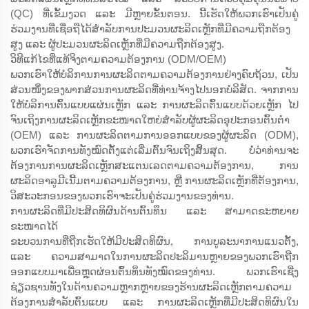
(QC) ທີ່ເຂັ້ມງວດ ແລະ ມີຫຼາຍຂັ້ນຕອນ. ນີ້ເຮັດໃຫ້ພວກເຮົາເປັນຄູ່
ຮ່ວມງານທີ່ເຊື່ອຖືໄດ້ສຳລັບການປະມວນຜະລິດເຫຼັກທີ່ມີຄວາມຖືກຕ້ອງ
ສູງ ແລະ ຜູ້ປະມວນຜະລິດເຫຼັກທີ່ມີຄວາມຖືກຕ້ອງສູງ.
ວິທີແກ້ໄຂທີ່ແທ້ຈິງຕາມຄວາມຕ້ອງການ (ODM/OEM)
ພວກເຮົາໃຫ້ບໍລິການການຜະລິດຕາມຄວາມຕ້ອງການຢ່າງຄົບຖ້ວນ, ເປັນ
ສ່ວນໜຶ່ງຂອງພາກສ່ວນການຜະລິດທີ່ທ່ານຈ້າງໄປນອກບໍລິສັດ. ຈາກການ
ໃຫ້ບໍລິການຕົ້ນແບບແຜ່ນເຫຼັກ ແລະ ການຜະລິດຕົ້ນແບບດ້ວຍເຫຼັກ ໄປ
ຈົນເຖິງການຜະລິດເຫຼັກຂະໜາດໃຫຍ່ສຳລັບຜູ້ຜະລິດອຸປະກອນຕົ້ນຕຳ
(OEM) ແລະ ການຜະລິດຕາມການອອກແບບຂອງຜູ້ຜະລິດ (ODM),
ພວກເຮົາຈັດການທັງໝົດຕັ້ງແຕ່ເລີ່ມຕົ້ນຈົນເຖິງສິ້ນສຸດ. ບໍ່ວ່າທ່ານຈະ
ຕ້ອງການການຜະລິດເຫຼັກສະແຕນເລດຕາມຄວາມຕ້ອງການ, ການ
ຜະລິດອາລູມີເນີ້ມຕາມຄວາມຕ້ອງການ, ຫຼື ການຜະລິດເຫຼັກທີ່ຕ້ອງການ,
ວິສະວະກອນຂອງພວກເຮົາຈະເປັນຄູ່ຮ່ວມງານຂອງທ່ານ.
ການຜະລິດທີ່ມີປະສິດທິຜົນດ້ານຕົ້ນທຶນ ແລະ ສາມາດຂະຫຍາຍ
ຂະໜາດໄດ້
ຂະບວນການທີ່ຖືກເຮັດໃຫ້ມີປະສິດທິຜົນ, ການບູລະນາການແນວຕັ້ງ,
ແລະ ຄວາມສາມາດໃນການຜະລິດປະລິມານຫຼາຍຂອງພວກເຮົາຖືກ
ອອກແບບມາເພື່ອຫຼຸດຜ່ອນຕົ້ນທຶນທັງໝົດຂອງທ່ານ. ພວກເຮົາເຊີ່ງ
ຊ່ຽວຊານທັງໃນດ້ານຄວາມຫຼາກຫຼາຍຂອງຮ້ານຜະລິດເຫຼັກຕາມຄວາມ
ຕ້ອງການສຳລັບຕົ້ນແບບ ແລະ ການຜະລິດເຫຼັກທີ່ມີປະສິດທິຜົນໃນ