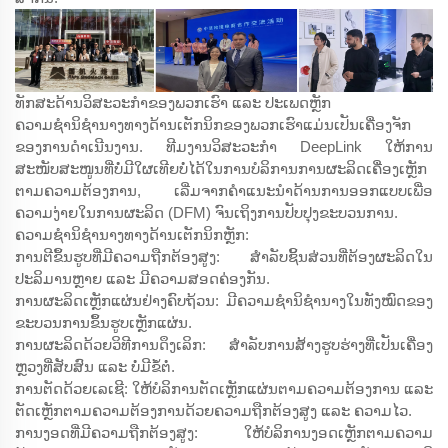
ທັກສະດ້ານວິສະວະກຳຂອງພວກເຮົາ ແລະ ປະເພດຫຼັກ
ຄວາມຊຳນິຊຳນາງທາງດ້ານເຕັກນິກຂອງພວກເຮົາແມ່ນເປັນເຄື່ອງຈັກ
ຂອງການດຳເນີນງານ. ທີມງານວິສະວະກຳ DeepLink ໃຫ້ການ
ສະໜັບສະໜູນທີ່ບໍ່ມີໃຜເທີຍບໍ່ໄດ້ໃນການບໍລິການການຜະລິດເຄື່ອງເຫຼັກ
ຕາມຄວາມຕ້ອງການ, ເລີ່ມຈາກຄຳແນະນຳດ້ານການອອກແບບເພື່ອ
ຄວາມງ່າຍໃນການຜະລິດ (DFM) ຈົນເຖິງການປັບປຸງຂະບວນການ.
ຄວາມຊຳນິຊຳນາງທາງດ້ານເຕັກນິກຫຼັກ:
ການຕີຂຶ້ນຮູບທີ່ມີຄວາມຖືກຕ້ອງສູງ: ສຳລັບຊິ້ນສ່ວນທີ່ຕ້ອງຜະລິດໃນ
ປະລິມານຫຼາຍ ແລະ ມີຄວາມສອດຄ່ອງກັນ.
ການຜະລິດເຫຼັກແຜ່ນຢ່າງຄົບຖ້ວນ: ມີຄວາມຊຳນິຊຳນາງໃນທັງໝົດຂອງ
ຂະບວນການຂຶ້ນຮູບເຫຼັກແຜ່ນ.
ການຜະລິດດ້ວຍວິທີການດຶງເລິກ: ສຳລັບການສ້າງຮູບຮ່າງທີ່ເປັນເຄື່ອງ
ຫຼວງທີ່ສັບສົນ ແລະ ບໍ່ມີຂໍ້ຕໍ່.
ການຕັດດ້ວຍເລເຊີ: ໃຫ້ບໍລິການຕັດເຫຼັກແຜ່ນຕາມຄວາມຕ້ອງການ ແລະ
ຕັດເຫຼັກຕາມຄວາມຕ້ອງການດ້ວຍຄວາມຖືກຕ້ອງສູງ ແລະ ຄວາມໄວ.
ການງອດທີ່ມີຄວາມຖືກຕ້ອງສູງ: ໃຫ້ບໍລິການງອດເຫຼັກຕາມຄວາມ