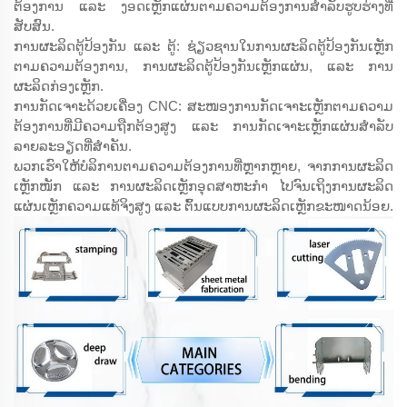
ຕ້ອງການ ແລະ ງອດເຫຼັກແຜ່ນຕາມຄວາມຕ້ອງການສຳລັບຮູບຮ່າງທີ່
ສັບສົນ.
ການຜະລິດຕູ້ປ້ອງກັນ ແລະ ຕູ້: ຊ່ຽວຊານໃນການຜະລິດຕູ້ປ້ອງກັນເຫຼັກ
ຕາມຄວາມຕ້ອງການ, ການຜະລິດຕູ້ປ້ອງກັນເຫຼັກແຜ່ນ, ແລະ ການ
ຜະລິດກ່ອງເຫຼັກ.
ການກັດເຈາະດ້ວຍເຄື່ອງ CNC: ສະໜອງການກັດເຈາະເຫຼັກຕາມຄວາມ
ຕ້ອງການທີ່ມີຄວາມຖືກຕ້ອງສູງ ແລະ ການກັດເຈາະເຫຼັກແຜ່ນສຳລັບ
ລາຍລະອຽດທີ່ສຳຄັນ.
ພວກເຮົາໃຫ້ບໍລິການຕາມຄວາມຕ້ອງການທີ່ຫຼາກຫຼາຍ, ຈາກການຜະລິດ
ເຫຼັກໜັກ ແລະ ການຜະລິດເຫຼັກອຸດສາຫະກຳ ໄປຈົນເຖິງການຜະລິດ
ແຜ່ນເຫຼັກຄວາມແທ້ຈິງສູງ ແລະ ຕົ້ນແບບການຜະລິດເຫຼັກຂະໜາດນ້ອຍ.