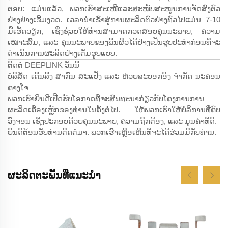
ຕອບ: ແມ່ນແລ້ວ, ພວກເຮົາສະເໜີແລະສະໜັບສະໜູນການຈັດສົ່ງຕົວ
ຢ່າງຢ່າງເຂີ້ມງວດ. ເວລານຳເຂົ້າສູ່ການຜະລິດຕົວຢ່າງທົ່ວໄປແມ່ນ 7-10
ມື້ເຮັດວຽກ, ເຊິ່ງຊ່ວຍໃຫ້ທ່ານສາມາດກວດສອບຄຸນນະພາບ, ຄວາມ
ເໝາະສົມ, ແລະ ຄຸນນະພາບຂອງພື້ນຜິວໄດ້ຢ່າງເປັນຮູບປະທຳກ່ອນທີ່ຈະ
ດຳເນີນການຜະລິດຢ່າງເຕັມຮູບແບບ.
ຕິດຕໍ່ DEEPLINK ວັນນີ້
ບໍລິສັດ ເດີ້ນລິ້ງ ສາກົນ ສະແປັງ ແລະ ຫ່ວຍລະບອກອິງ ຈຳກັດ ນະຄອນ
ຄາງໂຈ
ພວກເຮົາຍິນດີເປີດຮັບໂອກາດທີ່ຈະສົນທະນາກ່ຽວກັບໂຄງການການ
ຜະລິດເຄື່ອງເຫຼັກຂອງທ່ານໃນຄັ້ງຕໍ່ໄປ. ໃຫ້ພວກເຮົາໃຫ້ບໍລິການທີ່ຄົບ
ວົງຈອນ ເຊິ່ງປະກອບດ້ວຍຄຸນນະພາບ, ຄວາມຖືກຕ້ອງ, ແລະ ມູນຄ່າທີ່ດີ.
ຍິນດີຕ້ອນຮັບທ່ານຕິດຕໍ່ມາ. ພວກເຮົາເຫຼືອເຫິນທີ່ຈະໄດ້ຮ່ວມມືກັບທ່ານ.
ຜະລິດຕະພັນທີ່ແນະນຳ