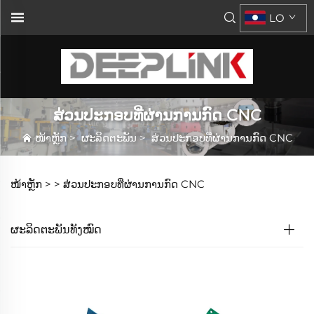
LO
ສ່ວນປະກອບທີ່ຜ່ານການກົດ CNC
ໜ້າຫຼັກ
>
ຜະລິດຕະພັນ
>
ສ່ວນປະກອບທີ່ຜ່ານການກົດ CNC
ໜ້າຫຼັກ >
>
ສ່ວນປະກອບທີ່ຜ່ານການກົດ CNC
ຜະລິດຕະພັນທັງໝົດ