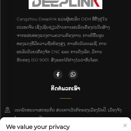
Cangzhou Deeplink ແມ່ນຜູ້ຜະລິດ OEM ທີ່ຕັ້ງຢູ່ໃນ
ປະເທດຈີນ ເຊິ່ງເຊີຍຊ່ຽວດ້ານການຜະລິດເຄື່ອງປະດິດສ້າງ
ຈາກແຜ່ນທອງແດງຕາມຄວາມຕ້ອງການ, ການຕີຂຶ້ນຮູບ
ທອງແດງທີ່ມີຄວາມຖືກຕ້ອງສູງ, ການຕັດດ້ວຍເລເຊີ, ການ
ຜະລິດດ້ວຍເຄື່ອງຈັກ CNC ແລະ ການດຶງເລິກ. ມີການ
ຮັບຮອງ ISO 9001. ສົ່ງອອກໄດ້ຢ່າງໄວວ່າທົ່ວໂລກ.
ຕິດຕໍ່ພວກເຮົາ
ເຂດພັດທະນາເສດຖະກິດ ສ່ວນຕາເວັນຕົກຂອງເມືອງນັນປີ, ເມືອງຈັງ
ໂຈວ, ແຂວງເຫຫີ
We value your privacy