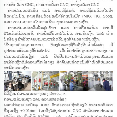
ການຕັດດ້ວຍ CNC, ການເຈาะດ້ວຍ CNC, ການງອດ້ວຍ CNC.
ການປະມວນຜະລິດ ແລະ ການເຊື່ອມຕໍ່: ການເຊື່ອມດ້ວຍໄຟຟ້າ
ອັດຕະໂນມັດ, ການເຊື່ອມດ້ວຍໄຟຟ້າອັດຕະໂນມັດ (MIG, TIG, Spot),
ແລະ ຄວາມສາມາດໃນການເຊື່ອມທຸກປະເພດຂອງເຫຼັກ.
ການປະມວນຜະລິດຂັ້ນສຸດທ້າຍ ແລະ ການຕີ່ສະແຕັມ: ການຕີ່
ສະແຕັມດ້ວຍເລເຊີ, ການພົ່ນສີອັດຕະໂນມັດ, ການຂັດເງົາ, ແລະ ເຕັກ
ນິກອື່ນໆ ສຳລັບການປະມວນຜະລິດຂັ້ນສຸດທ້າຍຂອງແຜ່ນເຫຼັກ.
*ພື້ນຖານດ້ານຄຸນນະພາບ: ຫ້ອງທົດລອງທີ່ຈັດຕັ້ງຂຶ້ນເປັນພິເສດ ມີ
ອຸປະກອນທົດລອງທີ່ທັນສະໄໝ ເພື່ອຮັບປະກັນຄຸນນະພາບຂອງການ
ປະມວນຜະລິດເຫຼັກ ແລະ ຢືນຢັນຄວາມສຳເລັດຂອງການປະມວນ
ຜະລິດເຫຼັກທີ່ມີຄວາມຖືກຕ້ອງສູງ ສຳລັບຜະລິດຕະພັນທັງໝົດທີ່ປະມວນ
ຜະລິດຈາກເຫຼັກ.
ຂໍ້ດີຫຼັກ: ຄວາມແຕກຕ່າງຂອງ DeepLink
ຄວາມແນ່ນອນສູງ ແລະ ຄວາມສອດຄ່ອງ
ພວກເຮົາສາມາດບັນລຸ ແລະ ຮັກສາຄວາມຖືກຕ້ອງໃນຂອບເຂດທີ່ແຄບ
ທີ່ສຸດເຖິງ ±0.01mm ໂດຍອີງໃສ່ອຸປະກອນ CNC ສຳລັບການປະມວນ
ຜະລິດແຜ່ນເຫຼັກທີ່ທັນສະໄໝ ແລະ ລະບົບການຄວບຄຸມຄຸນນະພາບ