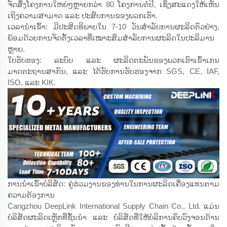
ຈັດສົ່ງໂຄງການໃຫຍ່ໆຫຼາຍກວ່າ 80 ໂຄງການຕໍ່ປີ, ເຊິ່ງສະແດງໃຫ້ເຫັນ
ເຖິງຄວາມສາມາດ ແລະ ປະສົບການຂອງພວກເຮົາ.
ເວລານຳເຂົ້າ: ມີປະສິດທິພາບໃນ 7-10 ວັນສຳລັບການຜະລິດຕົວຢ່າງ,
ພ້ອມດ້ວຍການຈັດຕັ້ງເວລາທີ່ເໝາະສົມສຳລັບການຜະລິດໃນປະລິມານ
ຫຼາຍ.
ໃບຮັບຮອງ: ລະບົບ ແລະ ຜະລິດຕະພັນຂອງພວກເຮົາເຂົ້າເກນ
ມາດຕະຖານສາກົນ, ແລະ ໄດ້ຮັບການຮັບຮອງຈາກ SGS, CE, IAF,
ISO, ແລະ KIK.
ການນຳເຂົ້າບໍລິສັດ: ຄູ່ຮ່ວມງານຂອງທ່ານໃນການຜະລິດເຄື່ອງແທນຕາມ
ຄວາມຕ້ອງການ
Cangzhou DeepLink International Supply Chain Co., Ltd. ແມ່ນ
ບໍລິສັດຜະລິດເຫຼັກທີ່ຊັ້ນນຳ ແລະ ບໍລິສັດທີ່ໃຫ້ບໍລິການຄົບວົງຈອນດ້ານ