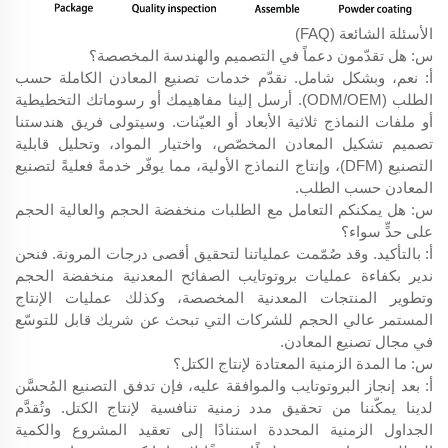
الأسئلة الشائعة (FAQ)
س: هل تقدّمون دعماً في التصميم والهندسة المخصصة؟
أ: نعم، وبشكل شامل. نقدّم خدمات تصنيع المعادن الكاملة حسب
الطلب (ODM/OEM). أرسل إلينا مفاهيمك أو رسوماتك التخطيطية
أو ملفات النماذج ثلاثية الأبعاد أو العيّنات. وسيتولى فريق هندستنا
تصميم تشكيل المعادن المخصّص، واختيار المواد، وتحليل قابلية
التصنيع (DFM)، وإنتاج النماذج الأولية، مما يوفّر خدمةً فعليةً لتصنيع
المعادن حسب الطلب.
س: هل يمكنكم التعامل مع الطلبات منخفضة الحجم والعالية الحجم
على حدٍّ سواء؟
أ: بالتأكيد. وقد صُمّمت عملياتنا لتحقيق أقصى درجات المرونة. فنحن
ندير بكفاءة عمليات بروتوتايب الصفائح المعدنية منخفضة الحجم
وتطوير المنتجات المعدنية المخصصة، وكذلك عمليات الإنتاج
المستمر عالي الحجم للشركات التي تبحث عن شريك قابل للتوسّع
في مجال تصنيع المعادن.
س: ما المدة الزمنية المعتادة لإنتاج الكتل؟
أ: بعد إنجاز البروتوتايب والموافقة عليه، فإن تدفق التصنيع المُحسَّن
لدينا يمكّننا من تحقيق مدد زمنية تنافسية لإنتاج الكتل. وتُقدَّم
الجداول الزمنية المحددة استنادًا إلى تعقيد المشروع والكمية