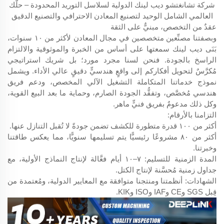
شركة تشانغتشو ديب لينك الدولية لسلاسل التوريد المحدودة – حلّك
العالمي الشامل الوحيد لتصنيع المعادن الاحترافي والتصنيع الدقيق
عقدٌ من التخصص، مبنيٌّ على الثقة
وبصفتنا مصنِّعين متخصصين في مجال المعادن لأكثر من ١٠ سنوات،
بَنَى ديب لينك سمعتها على أساس من الخبرة والموثوقية والالتزام
الراسخ بالجودة. فنحن لسنا مجرد مورد؛ بل شريك استراتيجي
مُكرَّسٌ لتحويل أفكاركم إلى واقعٍ هندسيٍّ دقيقٍ عالي الأداء. ويشمل
نموذج خدماتنا المتكاملة التشغيل الآلي المخصص، ودعم فريق
هندسي مُخصَّص، وتفقُّد الجودة الصارم، وحماية ما بعد البيع القوية،
وكل ذلك مدعومٌ بفريق فنيٍّ ماهر.
التزامنا بالأرقام:
أكثر من ١٠٠ قدرة متطورة للكشف تضمن جودةً لا تُقبل التنازل عنها.
أكثر من ٨٠ مشروعًا رئيسيًّا يتم تسليمها سنويًّا، مما يعكس طاقتنا
وخبرتنا.
المدة الزمنية للتسليم: ٧–١٠ أيام فعَّالة لإنتاج النماذج الأولية، مع
جداول زمنية مُحسَّنة لإنتاج الكتل.
الشهادات: أنظمتنا ومنتجنا متوافقة مع المعايير الدولية، ومُعتمدة من
قِبل SGS وCE وIAF وISO وKIK.