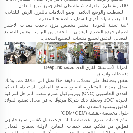
TIG، ونقاطي)، وقدرات شاملة على لحام جميع أنواع المعادن.
التشطيب والوضع العلامي: وضع العلامات بالليزر، الرش التلقائي،
التلميع، وتقنيات أخرى لتشطيب الصفائح المعدنية.
*بنية تحتية للجودة: مختبر مخصص مزوّد بأحدث معدات الاختبار
لضمان جودة التصنيع المعدني، والتحقق من التزامنا بمعايير التصنيع
المعدني الدقيق لجميع منتجات التصنيع المعدني.
المزايا الأساسية: الفرق الذي يصنعه DeepLink
دقة عالية واتساق
نحقق ونحافظ على تحملات دقيقة جدًا تصل إلى ±0.01 مم، وذلك
بفضل معداتنا المتطورة لتصنيع صفائح المعادن باستخدام التحكم
العددي الحاسوبي (CNC) وببروتوكول صارم متعدد المراحل لمراقبة
الجودة (QC). ويجعلنا ذلك شريكًا موثوقًا به في مجال تصنيع الفولاذ
الدقيق وتصنيع المعادن بدقة.
حلول مخصصة حقيقية (ODM/ OEM)
نقدّم خدمات تصنيع مخصصة شاملة، حيث نعمل كقسم تصنيع خارجي
مُفوَّضٍ من قبلكم. فمنذ خدمات النماذج الأولية لصفائح المعادن
والتصنيع الأولي للأجزاء المعدنية، وصولًا إلى عمليات التصنيع