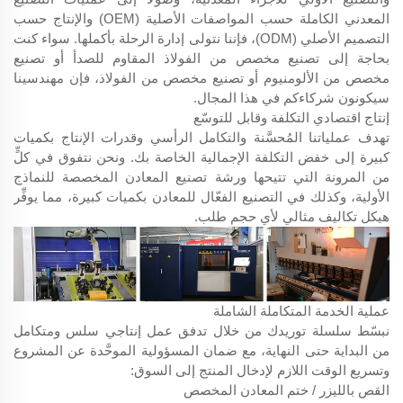
المعدني الكاملة حسب المواصفات الأصلية (OEM) والإنتاج حسب
التصميم الأصلي (ODM)، فإننا نتولى إدارة الرحلة بأكملها. سواء كنت
بحاجة إلى تصنيع مخصص من الفولاذ المقاوم للصدأ أو تصنيع
مخصص من الألومنيوم أو تصنيع مخصص من الفولاذ، فإن مهندسينا
سيكونون شركاءكم في هذا المجال.
إنتاج اقتصادي التكلفة وقابل للتوسّع
تهدف عملياتنا المُحسَّنة والتكامل الرأسي وقدرات الإنتاج بكميات
كبيرة إلى خفض التكلفة الإجمالية الخاصة بك. ونحن نتفوق في كلٍّ
من المرونة التي تتيحها ورشة تصنيع المعادن المخصصة للنماذج
الأولية، وكذلك في التصنيع الفعّال للمعادن بكميات كبيرة، مما يوفِّر
هيكل تكاليف مثالي لأي حجم طلب.
عملية الخدمة المتكاملة الشاملة
نبسّط سلسلة توريدك من خلال تدفق عمل إنتاجي سلس ومتكامل
من البداية حتى النهاية، مع ضمان المسؤولية الموحَّدة عن المشروع
وتسريع الوقت اللازم لإدخال المنتج إلى السوق:
القص بالليزر / ختم المعادن المخصص