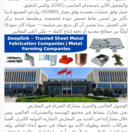
والتشغيل الآلي باستخدام الحاسب (CNC)، والثني الدقيق.
نعمل وفق عمليات معتمدة وفق معيار ISO9001، ويُدعم التصنيع لدينا
بأكثر من خمس نقاط تفتيش جودة مُخصصة، وبفلسفة خدمة تركز
على العميل، مما يضمن أن كل منتج يتم تسليمه — سواء كان نموذجًا
أوليًّا من صفائح معدنية أو دفعة إنتاج كاملة — يلبّي أعلى المعايير.
الوصول العالمي والخبرة: مشاركة الشركة في المعارض
نحن نشارك بنشاط في مجتمع الهندسة والمشتريات العالمي. ومن
خلال مشاركتنا في العديد من المعارض التجارية الدولية الكبرى، أقمنا
شراكات ناجحة وطويلة الأمد مع عملاء في جميع أنحاء العالم. ويُعد
هذا الحوار العالمي عاملاً حاسماً في إبقائنا في طليعة اتجاهات