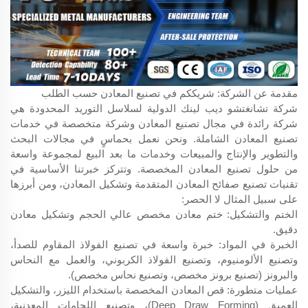
مقدمة عن الشركة: شريككم في تصنيع المعادن حسب الطلب
شركة تشانغتشو ديب لينك الدولية لسلاسل التوريد المحدودة هي
شركة رائدة في مجال تصنيع المعادن وشركة متخصصة في خدمات
تصنيع المعادن الشاملة. ونحن نعمل بحماسٍ في مجالات البحث
والتطوير والإنتاج والمبيعات وخدمات ما بعد البيع لمجموعة واسعة
من حلول تصنيع المعادن المخصصة. وتتركز خبرتنا الأساسية في
تقنيات تصنيع صفائح المعادن المتقدمة وتشكيل المعادن، ومن أبرزها
على سبيل المثال لا الحصر:
الختم والتشكيل: ختم معادن مخصص عالي الحجم وتشكيل معادن
دقيق.
الخبرة في المواد: خبرة واسعة في تصنيع الفولاذ المقاوم للصدأ،
وتصنيع الألومنيوم، وتصنيع الفولاذ الكربوني، والعمل مع النحاس
والبرونز (تصنيع برونز مخصص، وتصنيع نحاس مخصص).
عمليات متطورة: قص المعادن المخصصة باستخدام الليزر، والتشكيل
العميق (Deep Draw Forming)، وتصنيع اللحامات المعدنية،