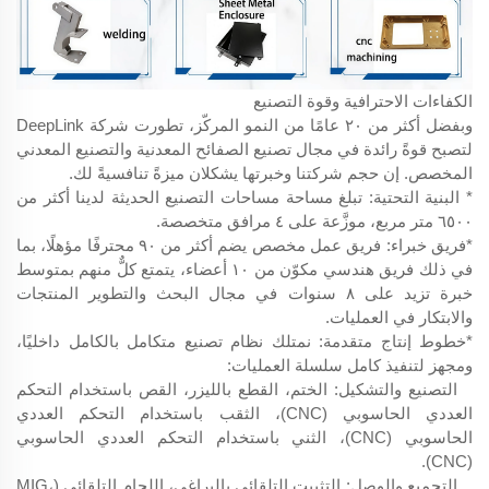
الكفاءات الاحترافية وقوة التصنيع
وبفضل أكثر من ٢٠ عامًا من النمو المركّز، تطورت شركة DeepLink
لتصبح قوةً رائدة في مجال تصنيع الصفائح المعدنية والتصنيع المعدني
المخصص. إن حجم شركتنا وخبرتها يشكلان ميزةً تنافسيةً لك.
* البنية التحتية: تبلغ مساحة مساحات التصنيع الحديثة لدينا أكثر من
٦٥٠٠ متر مربع، موزَّعة على ٤ مرافق متخصصة.
*فريق خبراء: فريق عمل مخصص يضم أكثر من ٩٠ محترفًا مؤهلًا، بما
في ذلك فريق هندسي مكوّن من ١٠ أعضاء، يتمتع كلٌّ منهم بمتوسط
خبرة تزيد على ٨ سنوات في مجال البحث والتطوير المنتجات
والابتكار في العمليات.
*خطوط إنتاج متقدمة: نمتلك نظام تصنيع متكامل بالكامل داخليًا،
ومجهز لتنفيذ كامل سلسلة العمليات:
التصنيع والتشكيل: الختم، القطع بالليزر، القص باستخدام التحكم
العددي الحاسوبي (CNC)، الثقب باستخدام التحكم العددي
الحاسوبي (CNC)، الثني باستخدام التحكم العددي الحاسوبي
(CNC).
التجميع والوصل: التثبيت التلقائي بالبراغي، اللحام التلقائي (MIG،