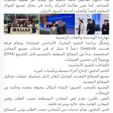
الصناعة، كما يعزز مكانتنا كشركة رائدة في مجال تصنيع الفولاذ
المقاوم للصدأ والصلب لخدمة السوق الدولي.
مهاراتنا الهندسية والفئات الرئيسية
وتُشكّل براعتنا التقنية المحرك الأساسي لعملياتنا. وتقدّم فرقة
هندسة DeepLink دعماً لا مثيل له في خدمات تصنيع المعادن
المخصصة، بدءاً من النصائح المتعلقة بالتصميم قابل للتصنيع (DFM)
ووصولاً إلى تحسين العمليات.
الكفاءات التقنية الأساسية:
الختم الدقيق: لإنتاج أجزاء متسقة وبكميات كبيرة.
تصنيع الصفائح المعدنية الشامل: إتقان كامل لسلسلة عمليات تشكيل
الصفائح المعدنية.
التصنيع بالسحب العميق: لإنشاء أشكال مجوفة معقدة وخالية من
الوصلات.
القص بالليزر: نقدم قص المعادن المسطحة حسب الطلب وقص
المعادن العامة بدقة عالية وسرعة فائقة.
الثني الدقيق: نقدّم خدمات ثني المعادن حسب الطلب وثني الصفائح