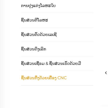
ການປຸງແຕ່ງໂລຫະໃບ
ຊິ້ນສ່ວນຕີໂລຫະ
ຊິ້ນສ່ວນຕັດດ້ວຍເລເຊີ
ຊິ້ນສ່ວນດຶງເລິກ
ຊິ້ນສ່ວນເຊື່ອມ & ຊິ້ນສ່ວນເຮັດດ້ວຍມື
ຊິ້ນສ່ວນກຶ່ງດ້ວຍເຄື່ອງ CNC