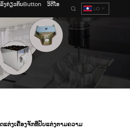
າລັງກ່ຽວກັບButton
ວິດີໂອ
LO
ດແຕ່ງເຄື່ອງຈັກທີ່ປັບແຕ່ງຕາມຄວາມ