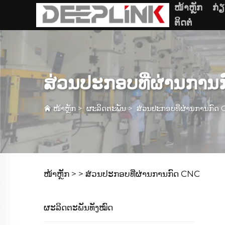
ໜ້າຫຼັກ
ກ່
ຕິດຕໍ່
ສ່ວນປະກອບທີ່ຜ່ານການ
ໜ້າຫຼັກ
>
ຜະລິດຕະພັນ
>
ສ່ວນປະກອບທີ່ຜ່ານການກົດ
ໜ້າຫຼັກ >
>
ສ່ວນປະກອບທີ່ຜ່ານການກົດ CNC
ຜະລິດຕະພັນທັງໝົດ