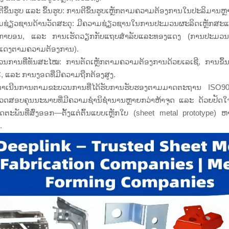
ີຂຶ້ນຮູບ ແລະ ຂຶ້ນຮູບ: ການຕີຂຶ້ນຮູບເຫຼັກຕາມຄວາມຕ້ອງການໃນປະລິມານຫຼາ
ມຊ່ຽວຊານດ້ານວັດສະດຸ: ມີຄວາມຊ່ຽວຊານໃນການປະມວນຜະລິດເຫຼັກສະແ
ັກກາບອນ, ແລະ ການເຮັດວຽກກັບແຖບສຳລັບແລະທອງແດງ (ການປະມວ
ແດງຕາມຄວາມຕ້ອງການ).
ນການທີ່ທັນສະໄໝ: ການຕັດເຫຼັກຕາມຄວາມຕ້ອງການດ້ວຍເລເຊີ, ການຂຶ້ນຮູ
 ແລະ ການງອດທີ່ມີຄວາມຖືກຕ້ອງສູງ.
າດຳເນີນການຕາມຂະບວນການທີ່ໄດ້ຮັບການຮັບຮອງຕາມມາດຕະຖານ ISO9
ວດສອບຄຸນນະພາບທີ່ມີຄວາມຊຳນິຊຳນານຫຼາຍກວ່າຫ້າຈຸດ ແລະ ດ້ວຍປັດໃຈດ້ານກ
ດຕະພັນທີ່ສົ່ງອອກ—ຕັ້ງແຕ່ຕົ້ນແບບເຫຼັກໃບ (sheet metal prototype)
.