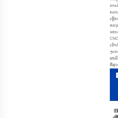
ການຕ
ຄວາ
ເຫຼ
ທອງ
ຂະບວ
CNC,
ເຮົ
ຈຸດກ
ຜະລິ
ທີ່ສຸດ