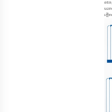
ລະອຽ
ພວກເ
ເຫຼັ