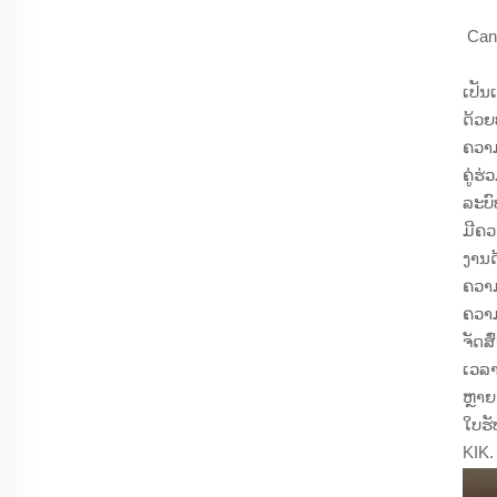
Can
ເປັນ
ດ້ວຍ
ຄວາມ
ຄູ່ຮ
ລະບົ
ມີຄວ
ງານດ
ຄວາມ
ຄວາມ
ຈັດສ
ເວລາ
ຫຼາຍ
ໃບຮ
KIK.