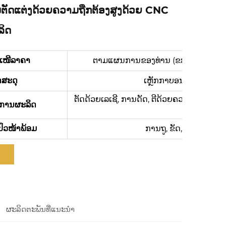
ຕັດແຕ່ງດ້ວຍຄວາມຖືກຕ້ອງສູງດ້ວຍ CNC
ິດ
ະເໜີລາຄາ
ຕາມແຜນການຂອງທ່ານ (ຂະໜາດ, ວັດສະດຸ, 
ດສະດຸ
ເຫຼັກກາບອນ, SPCC, SGC
ຕັດດ້ວຍເລເຊີ, ການດັດ, ຕີດ້ວຍຄວາມແທ້ຈິງ, 
ການຜະລິດ
ປົວໜ້າພ້ອມ
ການຖູ, ຂັດ, Anodizing
ຜະລິດຕະພັນທີ່ແນະນຳ