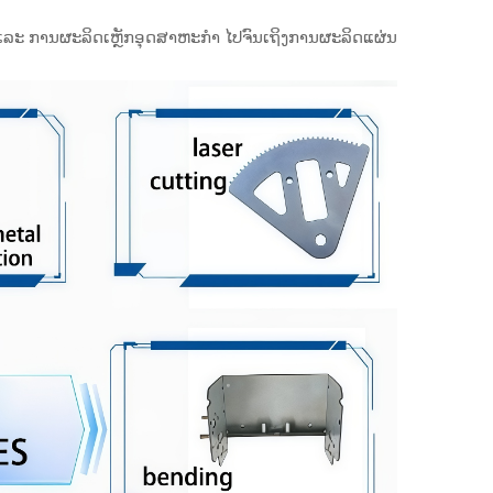
 ແລະ ການຜະລິດເຫຼັກອຸດສາຫະກຳ ໄປຈົນເຖິງການຜະລິດແຜ່ນ