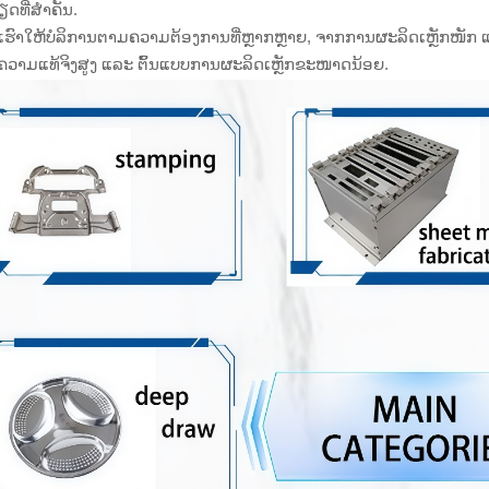
ດທີ່ສຳຄັນ.
ຮົາໃຫ້ບໍລິການຕາມຄວາມຕ້ອງການທີ່ຫຼາກຫຼາຍ, ຈາກການຜະລິດເຫຼັກໜັກ
ກຄວາມແທ້ຈິງສູງ ແລະ ຕົ້ນແບບການຜະລິດເຫຼັກຂະໜາດນ້ອຍ.