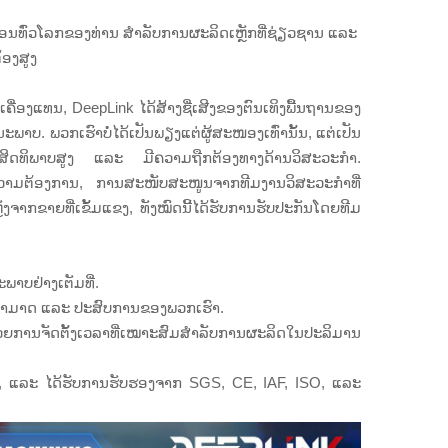
ົງຈອນທົ່ວໂລກຂອງທ່ານ ສຳລັບການຜະລິດເຫຼັກທີ່ຊ່ຽວຊານ ແລະ
້ອງສູງ
ຄື່ອງແທນ, DeepLink ໄດ້ສ້າງຊື່ເສີງຂອງຕົນເທິງພື້ນຖານຂອງ
າບ. ພວກເຮົາບໍ່ໄດ້ເປັນພຽງແຕ່ຜູ້ສະໜອງເທົ່ານັ້ນ, ແຕ່ເປັນ
ີ່ມີປະສິດທິພາບສູງ ແລະ ມີຄວາມຖືກຕ້ອງທາງດ້ານວິສະວະກຳ.
ມຄວາມຕ້ອງການ, ການສະໜັບສະໜູນຈາກທີມງານວິສະວະກຳທີ່
າກຂາຍທີ່ເຂັ້ມແຂງ, ທັງໝົດນີ້ໄດ້ຮັບການຮັບປະກັນໂດຍທີມ
າບຢ່າງເຕັມທີ່.
າມສາມາດ ແລະ ປະສົບການຂອງພວກເຮົາ.
້ວຍການຈັດຕັ້ງເວລາທີ່ເໝາະສົມສຳລັບການຜະລິດໃນປະລິມານ
, ແລະ ໄດ້ຮັບການຮັບຮອງຈາກ SGS, CE, IAF, ISO, ແລະ