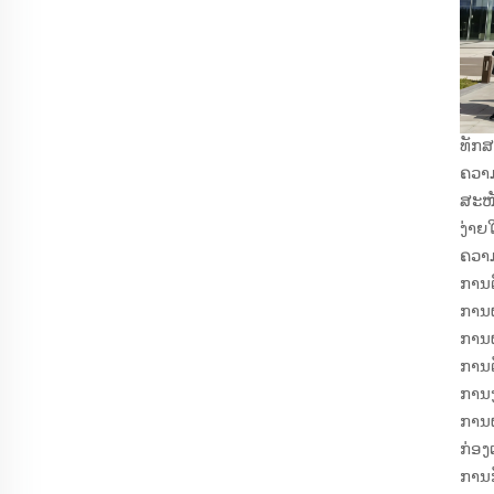
ທັກສ
ຄວາ
ສະໜັ
ງ່າຍ
ຄວາມ
ການຕ
ການຜ
ການຜ
ການຕ
ການງ
ການຜ
ກ່ອງເ
ການກ