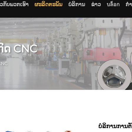
ຽວກັບພວກເຮົາ
ຜະລິດຕະພັນ
ບໍລິການ
ຂ່າວ
บล็อก
ກໍ
ກົດ CNC
 CNC
ບໍລິການການຕັ