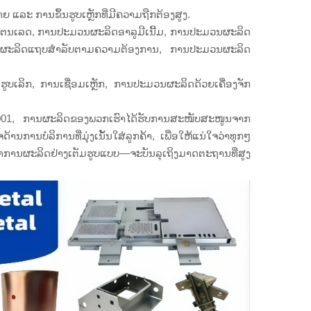
ຍ ແລະ ການຂຶ້ນຮູບເຫຼັກທີ່ມີຄວາມຖືກຕ້ອງສູງ.
ຕນເລດ, ການປະມວນຜະລິດອາລູມີເນີ້ມ, ການປະມວນຜະລິດ
ນຜະລິດແຖບສຳລັບຕາມຄວາມຕ້ອງການ, ການປະມວນຜະລິດ
ບເລິກ, ການເຊື່ອມເຫຼັກ, ການປະມວນຜະລິດດ້ວຍເຄື່ອງຈັກ
001, ການຜະລິດຂອງພວກເຮົາໄດ້ຮັບການສະໜັບສະໜູນຈາກ
ານບໍລິການທີ່ມຸ່ງເນັ້ນໃສ່ລູກຄ້າ, ເພື່ອໃຫ້ແນ່ໃຈວ່າທຸກໆ
 ຫາການຜະລິດຢ່າງເຕັມຮູບແບບ—ຈະບັນລຸເຖິງມາດຕະຖານທີ່ສູງ