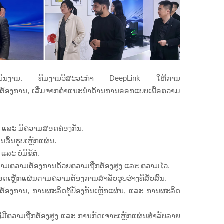
ການດຳເນີນງານ. ທີມງານວິສະວະກຳ DeepLink ໃຫ້ການ
ວາມຕ້ອງການ, ເລີ່ມຈາກຄຳແນະນຳດ້ານການອອກແບບເພື່ອຄວາມ
ຼາຍ ແລະ ມີຄວາມສອດຄ່ອງກັນ.
ຶ້ນຮູບເຫຼັກແຜ່ນ.
 ບໍ່ມີຂໍ້ຕໍ່.
ັກຕາມຄວາມຕ້ອງການດ້ວຍຄວາມຖືກຕ້ອງສູງ ແລະ ຄວາມໄວ.
ອດເຫຼັກແຜ່ນຕາມຄວາມຕ້ອງການສຳລັບຮູບຮ່າງທີ່ສັບສົນ.
ມຕ້ອງການ, ການຜະລິດຕູ້ປ້ອງກັນເຫຼັກແຜ່ນ, ແລະ ການຜະລິດ
ມີຄວາມຖືກຕ້ອງສູງ ແລະ ການກັດເຈາະເຫຼັກແຜ່ນສຳລັບລາຍ