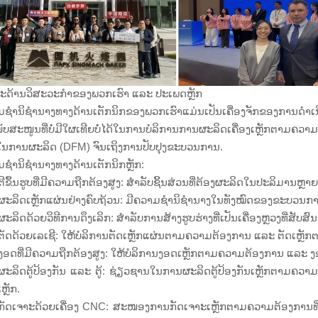
ະດ້ານວິສະວະກຳຂອງພວກເຮົາ ແລະ ປະເພດຫຼັກ
ມຊຳນິຊຳນາງທາງດ້ານເຕັກນິກຂອງພວກເຮົາແມ່ນເປັນເຄື່ອງຈັກຂອງ
ບສະໜູນທີ່ບໍ່ມີໃຜເທີຍບໍ່ໄດ້ໃນການບໍລິການການຜະລິດເຄື່ອງເຫຼັກຕາມຄ
ໃນການຜະລິດ (DFM) ຈົນເຖິງການປັບປຸງຂະບວນການ.
ຊຳນິຊຳນາງທາງດ້ານເຕັກນິກຫຼັກ:
ີຂຶ້ນຮູບທີ່ມີຄວາມຖືກຕ້ອງສູງ: ສຳລັບຊິ້ນສ່ວນທີ່ຕ້ອງຜະລິດໃນປະລິມານຫ
ະລິດເຫຼັກແຜ່ນຢ່າງຄົບຖ້ວນ: ມີຄວາມຊຳນິຊຳນາງໃນທັງໝົດຂອງຂະບວນການຂ
ະລິດດ້ວຍວິທີການດຶງເລິກ: ສຳລັບການສ້າງຮູບຮ່າງທີ່ເປັນເຄື່ອງຫຼວງທີ່ສັບສົນ ແລະ
ັດດ້ວຍເລເຊີ: ໃຫ້ບໍລິການຕັດເຫຼັກແຜ່ນຕາມຄວາມຕ້ອງການ ແລະ ຕັດເຫຼ
ອດທີ່ມີຄວາມຖືກຕ້ອງສູງ: ໃຫ້ບໍລິການງອດເຫຼັກຕາມຄວາມຕ້ອງການ ແລະ ງ
ະລິດຕູ້ປ້ອງກັນ ແລະ ຕູ້: ຊ່ຽວຊານໃນການຜະລິດຕູ້ປ້ອງກັນເຫຼັກຕາມຄວາ
ຫຼັກ.
ັດເຈາະດ້ວຍເຄື່ອງ CNC: ສະໜອງການກັດເຈາະເຫຼັກຕາມຄວາມຕ້ອງການທີ່