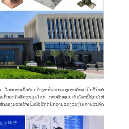
ວໂລກ. ໂດຍການເຂົ້າຮ່ວມໃນງານຈັດສະແດງການຄ້າສາກົນທີ່ໃຫຍ່
ັບລູກຄ້າທົ່ວທຸກມຸມໂລກ. ການສົນທະນາທົ່ວໂລກນີ້ຊ່ວຍໃຫ້
ງຂອງພວກເຮົາເປັນບໍລິສັດທີ່ມີຄວາມແຂ່ງແຮງໃນການຜະລິດ