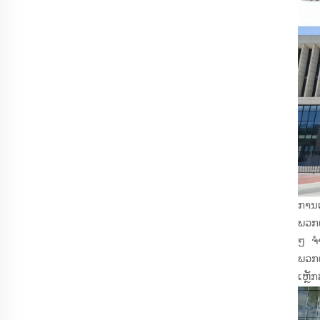
ການເ
ພວກເ
ໆ ຈຳ
ພວກເ
ເຫຼັ