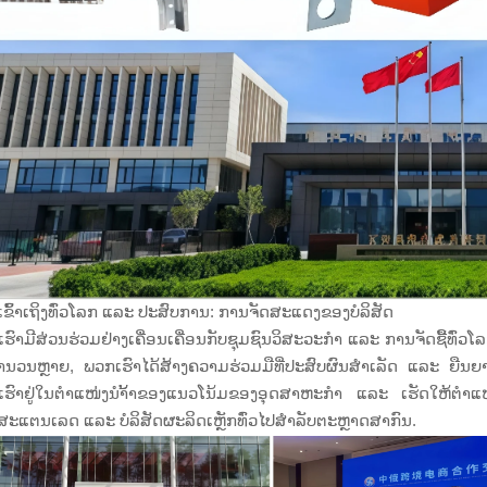
ຂົ້າເຖິງທົ່ວໂລກ ແລະ ປະສົບການ: ການຈັດສະແດງຂອງບໍລິສັດ
ຮົາມີສ່ວນຮ່ວມຢ່າງເຄື່ອນເຄື່ອນກັບຊຸມຊົນວິສະວະກຳ ແລະ ການຈັດຊື້ທົ່
ນວນຫຼາຍ, ພວກເຮົາໄດ້ສ້າງຄວາມຮ່ວມມືທີ່ປະສົບຜົນສຳເລັດ ແລະ ຍືນຍາວກ
ຮົາຢູ່ໃນຕຳແໜ່ງນຳ້້າຂອງແນວໂນ້ມຂອງອຸດສາຫະກຳ ແລະ ເຮັດໃຫ້ຕຳແໜ່
ກສະແຕນເລດ ແລະ ບໍລິສັດຜະລິດເຫຼັກທົ່ວໄປສຳລັບຕະຫຼາດສາກົນ.