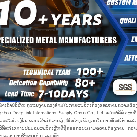
ຳເຂົ້າບໍລິສັດ: ຄູ່ຮ່ວມງານຂອງທ່ານໃນການຜະລິດເຄື່ອງແທນຕາມຄວາມຕ້
zhou DeepLink International Supply Chain Co., Ltd. ແມ່ນບໍລິສັດຜະລິດ
ນຜະລິດເຫຼັກ. ພວກເຮົາມີຄວາມມຸ່ງໝັ້ນຢ່າງເຂັ້ມງວດໃນການຄົ້ນຄວ້າ ແ
ວິທີແກ້ໄຂການປະມວນຜະລິດເຫຼັກທີ່ຖືກອອກແບບຕາມຄວາມຕ້ອງການ. ຄວາມ
ສູງ ແລະ ການຂຶ້ນຮູບເຫຼັກ, ລວມທັງ: