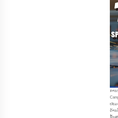
ການນ
Cang
ປະມວ
ດ້ານ
ຂັ້ນ