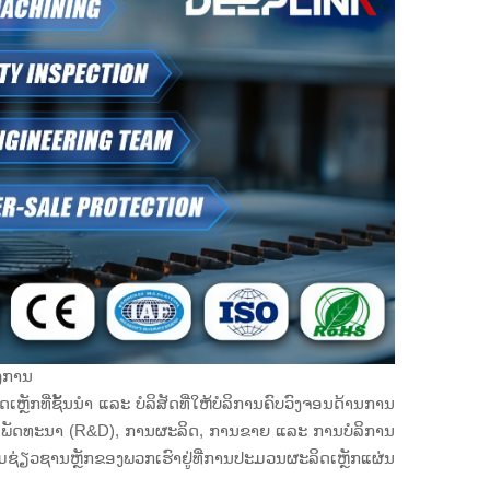
ອງການ
ເຫຼັກທີ່ຊັ້ນນຳ ແລະ ບໍລິສັດທີ່ໃຫ້ບໍລິການຄົບວົງຈອນດ້ານການ
ລະ ພັດທະນາ (R&D), ການຜະລິດ, ການຂາຍ ແລະ ການບໍລິການ
ຊ່ຽວຊານຫຼັກຂອງພວກເຮົາຢູ່ທີ່ການປະມວນຜະລິດເຫຼັກແຜ່ນ