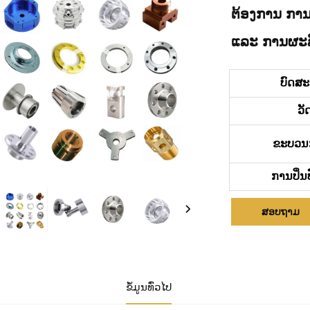
ຕ້ອງການ ການ
ແລະ ການຜະລ
ບົດສ
ວັ
ຂະບວນ
ການປິ່ນ
ສອບຖາມ
ຂໍ້ມູນທົ່ວໄປ