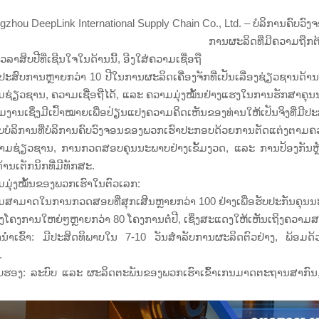
gzhou DeepLink International Supply Chain Co., Ltd. – ບໍລິການຄົບວ
ການຜະລິດທີ່ມີຄວາມຖືກຕ
ເວລາສິບປີທີ່ເຊີນໃຈໃນດ້ານນີ້, ອີງໃສ່ຄວາມເຊື່ອຖື
ປະສົບການຫຼາຍກວ່າ 10 ປີໃນການຜະລິດເຄື່ອງຈັກທີ່ເປັນເລື່ອງຊ່ຽວຊານດ້ານເ
ຊ່ຽວຊານ, ຄວາມເຊື່ອຖືໄດ້, ແລະ ຄວາມມຸ່ງໝັ້ນຢ່າງແຮງໃນການຮັກສາຄຸນນະພ
່ວມງານເຊິ່ງມີເປົ້າໝາຍເພື່ອປ່ຽນແປງຄວາມຄິດເຫັນຂອງທ່ານໃຫ້ເປັນຈິງທ
ບບໍລິການທີ່ບໍລິການຄົບວົງຈອນຂອງພວກເຮົາປະກອບດ້ວຍການຕັດແຕ່ງຕາ
າມຊ່ຽວຊານ, ການກວດສອບຄຸນນະພາບຢ່າງເຂັ້ມງວດ, ແລະ ການປ້ອງກັນຫຼັງຈ
້ານເຕັກນິກທີ່ມີທັກສະ.
ມຸ່ງໝັ້ນຂອງພວກເຮົາໃນຕົວເລກ:
ສາມາດໃນການກວດສອບທີ່ສຸກເສີນຫຼາຍກວ່າ 100 ຢ່າງເພື່ອຮັບປະກັນຄຸນນະພ
ົ່ງໂຄງການໃຫຍ່ໆຫຼາຍກວ່າ 80 ໂຄງການຕໍ່ປີ, ເຊິ່ງສະແດງໃຫ້ເຫັນເຖິງຄວ
ນຳເຂົ້າ: ມີປະສິດທິພາບໃນ 7-10 ວັນສຳລັບການຜະລິດຕົວຢ່າງ, ພ້ອມດ
.
ັບຮອງ: ລະບົບ ແລະ ຜະລິດຕະພັນຂອງພວກເຮົາເຂົ້າເກນມາດຕະຖານສາກົນ