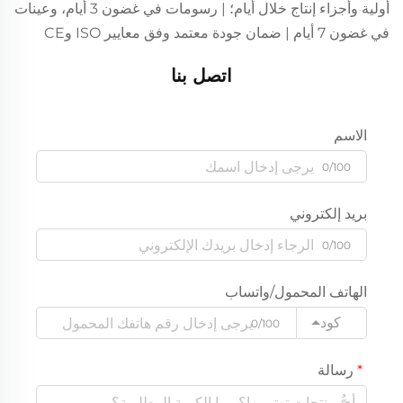
أولية وأجزاء إنتاج خلال أيام؛ | رسومات في غضون 3 أيام، وعينات
في غضون 7 أيام | ضمان جودة معتمد وفق معايير ISO وCE
اتصل بنا
الاسم
0/100
بريد إلكتروني
0/100
الهاتف المحمول/واتساب
كود
0/100
رسالة