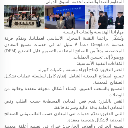
المقاوم للصدأ والصلب لخدمة السوق الدولي.
مهاراتنا الهندسية والفئات الرئيسية
وتُشكّل براعتنا التقنية المحرك الأساسي لعملياتنا. وتقدّم فرقة
هندسة DeepLink دعماً لا مثيل له في خدمات تصنيع المعادن
المخصصة، بدءاً من النصائح المتعلقة بالتصميم قابل للتصنيع (DFM)
ووصولاً إلى تحسين العمليات.
الكفاءات التقنية الأساسية:
الختم الدقيق: لإنتاج أجزاء متسقة وبكميات كبيرة.
تصنيع الصفائح المعدنية الشامل: إتقان كامل لسلسلة عمليات تشكيل
الصفائح المعدنية.
التصنيع بالسحب العميق: لإنشاء أشكال مجوفة معقدة وخالية من
الوصلات.
القص بالليزر: نقدم قص المعادن المسطحة حسب الطلب وقص
المعادن العامة بدقة عالية وسرعة فائقة.
الثني الدقيق: نقدّم خدمات ثني المعادن حسب الطلب وثني الصفائح
المعدنية لأشكال هندسية معقدة.
تصنيع الخزائن والغلاف الخارجي: خبراء في تصنيع أغلفة معدنية