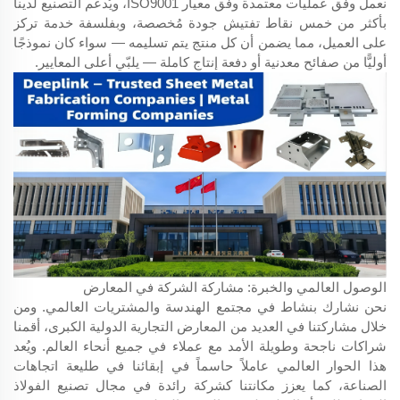
نعمل وفق عمليات معتمدة وفق معيار ISO9001، ويُدعم التصنيع لدينا
بأكثر من خمس نقاط تفتيش جودة مُخصصة، وبفلسفة خدمة تركز
على العميل، مما يضمن أن كل منتج يتم تسليمه — سواء كان نموذجًا
أوليًّا من صفائح معدنية أو دفعة إنتاج كاملة — يلبّي أعلى المعايير.
الوصول العالمي والخبرة: مشاركة الشركة في المعارض
نحن نشارك بنشاط في مجتمع الهندسة والمشتريات العالمي. ومن
خلال مشاركتنا في العديد من المعارض التجارية الدولية الكبرى، أقمنا
شراكات ناجحة وطويلة الأمد مع عملاء في جميع أنحاء العالم. ويُعد
هذا الحوار العالمي عاملاً حاسماً في إبقائنا في طليعة اتجاهات
الصناعة، كما يعزز مكانتنا كشركة رائدة في مجال تصنيع الفولاذ