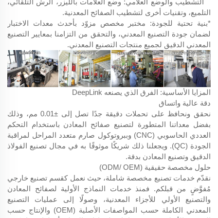
التشطيب والوضع العلامي: وضع العلامات بالليزر، الرش التلقائي،
التلميع، وتقنيات أخرى لتشطيب الصفائح المعدنية.
*بنية تحتية للجودة: مختبر مخصص مزوّد بأحدث معدات الاختبار
لضمان جودة التصنيع المعدني، والتحقق من التزامنا بمعايير التصنيع
المعدني الدقيق لجميع منتجات التصنيع المعدني.
المزايا الأساسية: الفرق الذي يصنعه DeepLink
دقة عالية واتساق
نحقق ونحافظ على تحملات دقيقة جدًا تصل إلى ±0.01 مم، وذلك
بفضل معداتنا المتطورة لتصنيع صفائح المعادن باستخدام التحكم
العددي الحاسوبي (CNC) وببروتوكول صارم متعدد المراحل لمراقبة
الجودة (QC). ويجعلنا ذلك شريكًا موثوقًا به في مجال تصنيع الفولاذ
الدقيق وتصنيع المعادن بدقة.
حلول مخصصة حقيقية (ODM/ OEM)
نقدّم خدمات تصنيع مخصصة شاملة، حيث نعمل كقسم تصنيع خارجي
مُفوَّضٍ من قبلكم. فمنذ خدمات النماذج الأولية لصفائح المعادن
والتصنيع الأولي للأجزاء المعدنية، وصولًا إلى عمليات التصنيع
المعدني الكاملة حسب المواصفات الأصلية (OEM) والإنتاج حسب