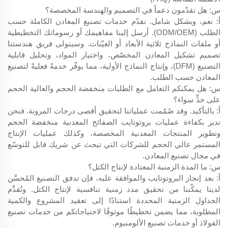
س: هل تقدّمون دعماً في التصميم والهندسة المخصصة؟
أ: نعم، وبشكل شامل. نقدّم خدمات تصنيع المعادن الكاملة حسب
الطلب (ODM/OEM). أرسل إلينا مفاهيمك أو رسوماتك التخطيطية
أو ملفات النماذج ثلاثية الأبعاد أو العيّنات. وسيتولى فريق هندستنا
تصميم تشكيل المعادن المخصّص، واختيار المواد، وتحليل قابلية
التصنيع (DFM)، وإنتاج النماذج الأولية، مما يوفّر خدمةً فعليةً لتصنيع
المعادن حسب الطلب.
س: هل يمكنكم التعامل مع الطلبات منخفضة الحجم والعالية الحجم
على حدٍّ سواء؟
أ: بالتأكيد. وقد صُمّمت عملياتنا لتحقيق أقصى درجات المرونة. فنحن
ندير بكفاءة عمليات بروتوتايب الصفائح المعدنية منخفضة الحجم
وتطوير المنتجات المعدنية المخصصة، وكذلك عمليات الإنتاج
المستمر عالي الحجم للشركات التي تبحث عن شريك قابل للتوسّع
في مجال تصنيع المعادن.
س: ما المدة الزمنية المعتادة لإنتاج الكتل؟
أ: بعد إنجاز البروتوتايب والموافقة عليه، فإن تدفق التصنيع المُحسَّن
لدينا يمكّننا من تحقيق مدد زمنية تنافسية لإنتاج الكتل. وتُقدَّم
الجداول الزمنية المحددة استنادًا إلى تعقيد المشروع والكمية
المطلوبة، مما يضمن تخطيطًا موثوقًا لاحتياجاتكم من خدمات تصنيع
الفولاذ أو خدمات تصنيع الألومنيوم.