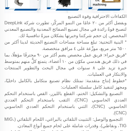
الكفاءات الاحترافية وقوة التصنيع
وبفضل أكثر من ٢٠ عامًا من النمو المركّز، تطورت شركة DeepLink
لتصبح قوةً رائدة في مجال تصنيع الصفائح المعدنية والتصنيع المعدني
المخصص. إن حجم شركتنا وخبرتها يشكلان ميزةً تنافسيةً لك.
* البنية التحتية: تبلغ مساحة مساحات التصنيع الحديثة لدينا أكثر من
٦٥٠٠ متر مربع، موزَّعة على ٤ مرافق متخصصة.
*فريق خبراء: فريق عمل مخصص يضم أكثر من ٩٠ محترفًا مؤهلًا، بما
في ذلك فريق هندسي مكوّن من ١٠ أعضاء، يتمتع كلٌّ منهم بمتوسط
خبرة تزيد على ٨ سنوات في مجال البحث والتطوير المنتجات
والابتكار في العمليات.
*خطوط إنتاج متقدمة: نمتلك نظام تصنيع متكامل بالكامل داخليًا،
ومجهز لتنفيذ كامل سلسلة العمليات:
التصنيع والتشكيل: الختم، القطع بالليزر، القص باستخدام التحكم
العددي الحاسوبي (CNC)، الثقب باستخدام التحكم العددي
الحاسوبي (CNC)، الثني باستخدام التحكم العددي الحاسوبي
(CNC).
التجميع والوصل: التثبيت التلقائي بالبراغي، اللحام التلقائي (MIG،
TIG، ونقاطي)، وقدرات شاملة على لحام جميع أنواع المعادن.