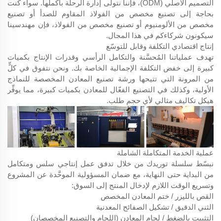
التصميم الأصلي (ODM)، فإننا نتولى إدارة الرحلة بأكملها. سواء كنت
بحاجة إلى تصنيع مخصص من الفولاذ المقاوم للصدأ أو تصنيع
مخصص من الألومنيوم أو تصنيع مخصص من الفولاذ، فإن مهندسينا
سيكونون شركاءكم في هذا المجال.
إنتاج اقتصادي التكلفة وقابل للتوسّع
تهدف عملياتنا المُحسَّنة والتكامل الرأسي وقدرات الإنتاج بكميات
كبيرة إلى خفض التكلفة الإجمالية الخاصة بك. ونحن نتفوق في كلٍّ
من المرونة التي تتيحها ورشة تصنيع المعادن المخصصة للنماذج
الأولية، وكذلك في التصنيع الفعّال للمعادن بكميات كبيرة، مما يوفِّر
هيكل تكاليف مثالي لأي حجم طلب.
عملية الخدمة المتكاملة الشاملة
نبسّط سلسلة توريدك من خلال تدفق عمل إنتاجي سلس ومتكامل
من البداية حتى النهاية، مع ضمان المسؤولية الموحَّدة عن المشروع
وتسريع الوقت اللازم لإدخال المنتج إلى السوق:
القص بالليزر / ختم المعادن المخصص
الثني الدقيق / تشكيل الصفائح المعدنية
التثبيت بالضغط / لحام المعادن (اللحام والتصنيع المخصصان)