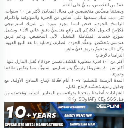
عقدٌ من التخصص، مبنيٌّ على الثقة
وبصفتنا مصنِّعين متخصصين في مجال المعادن لأكثر من ١٠ سنوات،
بَنَى ديب لينك سمعتها على أساس من الخبرة والموثوقية والالتزام
الراسخ بالجودة. فنحن لسنا مجرد مورد؛ بل شريك استراتيجي
مُكرَّسٌ لتحويل أفكاركم إلى واقعٍ هندسيٍّ دقيقٍ عالي الأداء. ويشمل
نموذج خدماتنا المتكاملة التشغيل الآلي المخصص، ودعم فريق
هندسي مُخصَّص، وتفقُّد الجودة الصارم، وحماية ما بعد البيع القوية،
وكل ذلك مدعومٌ بفريق فنيٍّ ماهر.
التزامنا بالأرقام:
أكثر من ١٠٠ قدرة متطورة للكشف تضمن جودةً لا تُقبل التنازل عنها.
أكثر من ٨٠ مشروعًا رئيسيًّا يتم تسليمها سنويًّا، مما يعكس طاقتنا
وخبرتنا.
المدة الزمنية للتسليم: ٧–١٠ أيام فعَّالة لإنتاج النماذج الأولية، مع
جداول زمنية مُحسَّنة لإنتاج الكتل.
الشهادات: أنظمتنا ومنتجنا متوافقة مع المعايير الدولية، ومُعتمدة من
قِبل SGS وCE وIAF وISO وKIK.