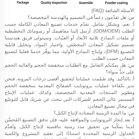
الأسئلة الشائعة (FAQ)
س: هل تقدّمون دعماً في التصميم والهندسة المخصصة؟
أ: نعم، وبشكل شامل. نقدّم خدمات تصنيع المعادن الكاملة حسب
الطلب (ODM/OEM). أرسل إلينا مفاهيمك أو رسوماتك التخطيطية
أو ملفات النماذج ثلاثية الأبعاد أو العيّنات. وسيتولى فريق هندستنا
تصميم تشكيل المعادن المخصّص، واختيار المواد، وتحليل قابلية
التصنيع (DFM)، وإنتاج النماذج الأولية، مما يوفّر خدمةً فعليةً لتصنيع
المعادن حسب الطلب.
س: هل يمكنكم التعامل مع الطلبات منخفضة الحجم والعالية الحجم
على حدٍّ سواء؟
أ: بالتأكيد. وقد صُمّمت عملياتنا لتحقيق أقصى درجات المرونة. فنحن
ندير بكفاءة عمليات بروتوتايب الصفائح المعدنية منخفضة الحجم
وتطوير المنتجات المعدنية المخصصة، وكذلك عمليات الإنتاج
المستمر عالي الحجم للشركات التي تبحث عن شريك قابل للتوسّع
في مجال تصنيع المعادن.
س: ما المدة الزمنية المعتادة لإنتاج الكتل؟
أ: بعد إنجاز البروتوتايب والموافقة عليه، فإن تدفق التصنيع المُحسَّن
لدينا يمكّننا من تحقيق مدد زمنية تنافسية لإنتاج الكتل. وتُقدَّم
الجداول الزمنية المحددة استنادًا إلى تعقيد المشروع والكمية