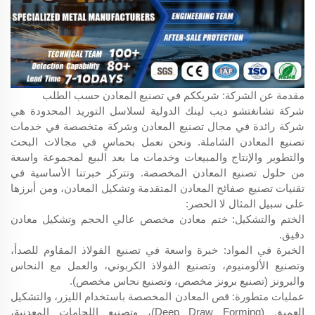
مقدمة عن الشركة: شريككم في تصنيع المعادن حسب الطلب
شركة تشانغتشو ديب لينك الدولية لسلاسل التوريد المحدودة هي
شركة رائدة في مجال تصنيع المعادن وشركة متخصصة في خدمات
تصنيع المعادن الشاملة. ونحن نعمل بحماسٍ في مجالات البحث
والتطوير والإنتاج والمبيعات وخدمات ما بعد البيع لمجموعة واسعة
من حلول تصنيع المعادن المخصصة. وتتركز خبرتنا الأساسية في
تقنيات تصنيع صفائح المعادن المتقدمة وتشكيل المعادن، ومن أبرزها
على سبيل المثال لا الحصر:
الختم والتشكيل: ختم معادن مخصص عالي الحجم وتشكيل معادن
دقيق.
الخبرة في المواد: خبرة واسعة في تصنيع الفولاذ المقاوم للصدأ،
وتصنيع الألومنيوم، وتصنيع الفولاذ الكربوني، والعمل مع النحاس
والبرونز (تصنيع برونز مخصص، وتصنيع نحاس مخصص).
عمليات متطورة: قص المعادن المخصصة باستخدام الليزر، والتشكيل
العميق (Deep Draw Forming)، وتصنيع اللحامات المعدنية،