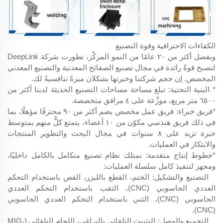
الكفاءات الاحترافية وقوة التصنيع
وبفضل أكثر من ٢٠ عامًا من النمو المركّز، تطورت شركة DeepLink
لتصبح قوةً رائدة في مجال تصنيع الصفائح المعدنية والتصنيع المعدني
المخصص. إن حجم شركتنا وخبرتها يشكلان ميزةً تنافسيةً لك.
* البنية التحتية: تبلغ مساحة مساحات التصنيع الحديثة لدينا أكثر من
٦٥٠٠ متر مربع، موزَّعة على ٤ مرافق متخصصة.
*فريق خبراء: فريق عمل مخصص يضم أكثر من ٩٠ محترفًا مؤهلًا، بما
في ذلك فريق هندسي مكوّن من ١٠ أعضاء، يتمتع كلٌّ منهم بمتوسط
خبرة تزيد على ٨ سنوات في مجال البحث والتطوير المنتجات
والابتكار في العمليات.
*خطوط إنتاج متقدمة: نمتلك نظام تصنيع متكامل بالكامل داخليًا،
ومجهز لتنفيذ كامل سلسلة العمليات:
التصنيع والتشكيل: الختم، القطع بالليزر، القص باستخدام التحكم
العددي الحاسوبي (CNC)، الثقب باستخدام التحكم العددي
الحاسوبي (CNC)، الثني باستخدام التحكم العددي الحاسوبي
(CNC).
التجميع والوصل: التثبيت التلقائي بالبراغي، اللحام التلقائي (MIG،