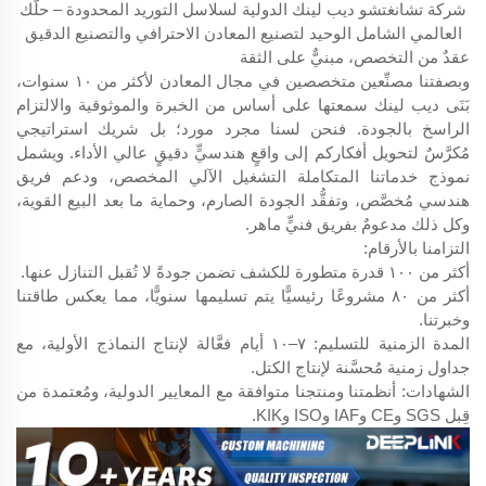
شركة تشانغتشو ديب لينك الدولية لسلاسل التوريد المحدودة – حلّك
العالمي الشامل الوحيد لتصنيع المعادن الاحترافي والتصنيع الدقيق
عقدٌ من التخصص، مبنيٌّ على الثقة
وبصفتنا مصنِّعين متخصصين في مجال المعادن لأكثر من ١٠ سنوات،
بَنَى ديب لينك سمعتها على أساس من الخبرة والموثوقية والالتزام
الراسخ بالجودة. فنحن لسنا مجرد مورد؛ بل شريك استراتيجي
مُكرَّسٌ لتحويل أفكاركم إلى واقعٍ هندسيٍّ دقيقٍ عالي الأداء. ويشمل
نموذج خدماتنا المتكاملة التشغيل الآلي المخصص، ودعم فريق
هندسي مُخصَّص، وتفقُّد الجودة الصارم، وحماية ما بعد البيع القوية،
وكل ذلك مدعومٌ بفريق فنيٍّ ماهر.
التزامنا بالأرقام:
أكثر من ١٠٠ قدرة متطورة للكشف تضمن جودةً لا تُقبل التنازل عنها.
أكثر من ٨٠ مشروعًا رئيسيًّا يتم تسليمها سنويًّا، مما يعكس طاقتنا
وخبرتنا.
المدة الزمنية للتسليم: ٧–١٠ أيام فعَّالة لإنتاج النماذج الأولية، مع
جداول زمنية مُحسَّنة لإنتاج الكتل.
الشهادات: أنظمتنا ومنتجنا متوافقة مع المعايير الدولية، ومُعتمدة من
قِبل SGS وCE وIAF وISO وKIK.