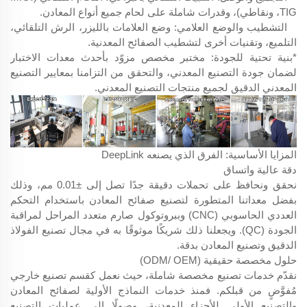
TIG، ونقاطي)، وقدرات شاملة على لحام جميع أنواع المعادن.
التشطيب والوضع العلامي: وضع العلامات بالليزر، الرش التلقائي،
التلميع، وتقنيات أخرى لتشطيب الصفائح المعدنية.
*بنية تحتية للجودة: مختبر مخصص مزوّد بأحدث معدات الاختبار
لضمان جودة التصنيع المعدني، والتحقق من التزامنا بمعايير التصنيع
المعدني الدقيق لجميع منتجات التصنيع المعدني.
المزايا الأساسية: الفرق الذي يصنعه DeepLink
دقة عالية واتساق
نحقق ونحافظ على تحملات دقيقة جدًا تصل إلى ±0.01 مم، وذلك
بفضل معداتنا المتطورة لتصنيع صفائح المعادن باستخدام التحكم
العددي الحاسوبي (CNC) وببروتوكول صارم متعدد المراحل لمراقبة
الجودة (QC). ويجعلنا ذلك شريكًا موثوقًا به في مجال تصنيع الفولاذ
الدقيق وتصنيع المعادن بدقة.
حلول مخصصة حقيقية (ODM/ OEM)
نقدّم خدمات تصنيع مخصصة شاملة، حيث نعمل كقسم تصنيع خارجي
مُفوَّضٍ من قبلكم. فمنذ خدمات النماذج الأولية لصفائح المعادن
والتصنيع الأولي للأجزاء المعدنية، وصولًا إلى عمليات التصنيع