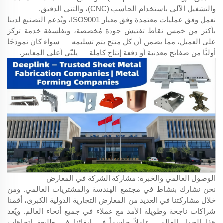
والتشغيل الآلي باستخدام الحاسب (CNC)، والثني الدقيق.
نعمل وفق عمليات معتمدة وفق معيار ISO9001، ويُدعم التصنيع لدينا
بأكثر من خمس نقاط تفتيش جودة مُخصصة، وبفلسفة خدمة تركز
على العميل، مما يضمن أن كل منتج يتم تسليمه — سواء كان نموذجًا
أوليًّا من صفائح معدنية أو دفعة إنتاج كاملة — يلبّي أعلى المعايير.
الوصول العالمي والخبرة: مشاركة الشركة في المعارض
نحن نشارك بنشاط في مجتمع الهندسة والمشتريات العالمي. ومن
خلال مشاركتنا في العديد من المعارض التجارية الدولية الكبرى، أقمنا
شراكات ناجحة وطويلة الأمد مع عملاء في جميع أنحاء العالم. ويُعد
هذا الحوار العالمي عاملاً حاسماً في إبقائنا في طليعة اتجاهات