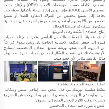
المعدني الكاملة حسب المواصفات الأصلية (OEM) والإنتاج حسب
التصميم الأصلي (ODM)، فإننا نتولى إدارة الرحلة بأكملها. سواء كنت
بحاجة إلى تصنيع مخصص من الفولاذ المقاوم للصدأ أو تصنيع
مخصص من الألومنيوم أو تصنيع مخصص من الفولاذ، فإن مهندسينا
سيكونون شركاءكم في هذا المجال.
إنتاج اقتصادي التكلفة وقابل للتوسّع
تهدف عملياتنا المُحسَّنة والتكامل الرأسي وقدرات الإنتاج بكميات
كبيرة إلى خفض التكلفة الإجمالية الخاصة بك. ونحن نتفوق في كلٍّ
من المرونة التي تتيحها ورشة تصنيع المعادن المخصصة للنماذج
الأولية، وكذلك في التصنيع الفعّال للمعادن بكميات كبيرة، مما يوفِّر
هيكل تكاليف مثالي لأي حجم طلب.
عملية الخدمة المتكاملة الشاملة
نبسّط سلسلة توريدك من خلال تدفق عمل إنتاجي سلس ومتكامل
من البداية حتى النهاية، مع ضمان المسؤولية الموحَّدة عن المشروع
وتسريع الوقت اللازم لإدخال المنتج إلى السوق:
القص بالليزر / ختم المعادن المخصص