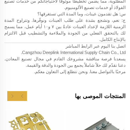
المطلوبة، مما يضمن تخطيطًا موثوقًا لاحتياجاتكم من خدمات تصنيع
الفولاذ أو خدمات تصنيع الألومنيوم.
س: هل تقدمون عينات، وما المدة التي تستغرقها؟
ج: نعم، ونشجع بشدة على طلب العينات ونوفّرها. وتتراوح المدة
الزمنية اللازمة لإعداد العينات عادةً بين ٧ و١٠ أيام عمل، مما يسمح
لك بالتحقق الفعلي من الجودة والملاءمة والتشطيب قبل الالتزام
بالإنتاج الكامل.
اتصل بنا اليوم عبر الرابط المباشر
Cangzhou Deeplink International Supply Chain Co., Ltd.
يسعدنا فرصة مناقشة مشروعك القادم في مجال تصنيع المعادن.
دعنا نقدّم لك حلاً شاملاً يجمع بين الجودة والدقة والقيمة.
مرحبًا بالتواصل معنا. ونحن نتطلع إلى التعاون معكم.
المنتجات الموصى بها