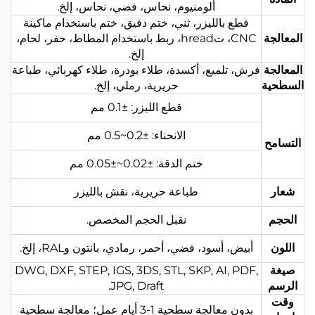
ألومنيوم، نحاس، فضي، نحاس، إلخ.
قطع بالليزر، ثني، ختم دقيق، ختم باستخدام ماكينة
المعالجة
CNC، تhread، ربط باستخدام المطاط، حفر، لحام،
إلخ.
المعالجة
فرش، تلميع، أكسدة، طلاء بودرة، طلاء كهربائي، طباعة
السطحية
حريرية، رملي، إلخ.
قطع الليزر: ±0.1 مم
الانحناء: ±0.2~0.5 مم
التسامح
ختم الدقة: ±0.02~±0.05 مم
شعار
طباعة حريرية، نقش بالليزر
الحجم
نقبل الحجم المخصص.
اللون
أبيض، أسود، فضي، أحمر، رمادي، بانتون وRAL، إلخ.
صيغة
DWG, DXF, STEP, IGS, 3DS, STL, SKP, AI, PDF,
الرسم
JPG, Draft.
وقت
بدون معالجة سطحية 1-3 أيام عمل؛ معالجة سطحية