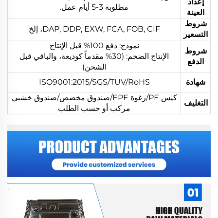
إعداد
مطلوبة 3-5 أيام عمل.
العينة
شروط
DAP, DDP, EXW, FCA, FOB, CIF، إلخ
التسعير
نموذج: دفع 100% قبل الإنتاج
شروط
الإنتاج الضخم: (30% مقدماً كوديعة، والباقي قبل
الدفع
الشحن)
شهادة
ISO9001:2015/SGS/TUV/RoHS
كيس PE/رغوة EPE/صندوق مخصص/صندوق خشبي
التغليف
مركب أو حسب الطلب