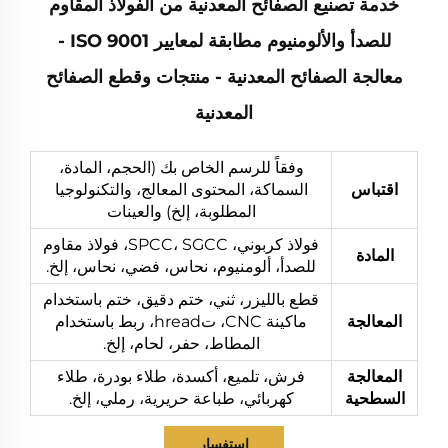
خدمة تصنيع الصفائح المعدنية من الفولاذ المقاوم
للصدأ والألومنيوم مطابقة لمعايير ISO 9001 -
معالجة الصفائح المعدنية - منتجات وقطع الصفائح
المعدنية
وفقاً للرسم الخاص بك (الحجم، المادة،
اقتباس
السماكة، المحتوى المعالج، والتكنولوجيا
المطلوبة، إلخ) والعينات
فولاذ كربوني، SPCC، SGCC، فولاذ مقاوم
المادة
للصدأ، ألومنيوم، نحاس، فضي، نحاس، إلخ.
قطع بالليزر، ثني، ختم دقيق، ختم باستخدام
المعالجة
ماكينة CNC، تhread، ربط باستخدام
المطاط، حفر، لحام، إلخ.
المعالجة
فرش، تلميع، أكسدة، طلاء بودرة، طلاء
السطحية
كهربائي، طباعة حريرية، رملي، إلخ.
استفسار