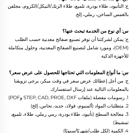
ج: التأنيود، طلاء بودرة، تلميع، طلاء الزنك/النيكل/الكروم، مجلفن
بالغمس الساخن، رملي، إلخ.
س: أي نوع من الخدمة تبحث عنها؟
ج: يمكن لشركتنا أن توفر تصنيع صفائح معدنية حسب الطلب
(OEM)، ومورد شامل لتصنيع الصفائح المعدنية، وحلول متكاملة
للأجهزة الذكية
س: ما أنواع المعلومات التي تحتاجها للحصول على عرض سعر؟
ج: من أجل إعطائك عرض سعر في وقت مبكر، يرجى تزويقنا
بالمعلومات التالية عند إرسال استفسارك.
1. رسومات مفصلة (ملفات STEP, CAD, PROE, DXF وPDF)
2. متطلبات المواد (ألمنيوم، فولاذ، حديد، نحاس، إلخ)
3. معالجة السطح (تأنيود، طلاء بودرة، رمي رملي، طلاء، تلميع،
تمشيط)
4. الكمية (لكل طلب/شهريًا/سنويًا)