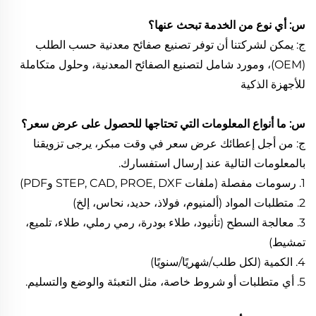
س: أي نوع من الخدمة تبحث عنها؟
ج: يمكن لشركتنا أن توفر تصنيع صفائح معدنية حسب الطلب
(OEM)، ومورد شامل لتصنيع الصفائح المعدنية، وحلول متكاملة
للأجهزة الذكية
س: ما أنواع المعلومات التي تحتاجها للحصول على عرض سعر؟
ج: من أجل إعطائك عرض سعر في وقت مبكر، يرجى تزويقنا
بالمعلومات التالية عند إرسال استفسارك.
1. رسومات مفصلة (ملفات STEP, CAD, PROE, DXF وPDF)
2. متطلبات المواد (ألمنيوم، فولاذ، حديد، نحاس، إلخ)
3. معالجة السطح (تأنيود، طلاء بودرة، رمي رملي، طلاء، تلميع،
تمشيط)
4. الكمية (لكل طلب/شهريًا/سنويًا)
5. أي متطلبات أو شروط خاصة، مثل التعبئة والوضع والتسليم.