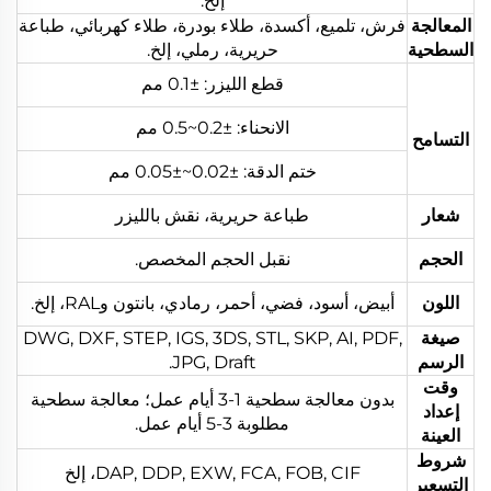
إلخ.
المعالجة
فرش، تلميع، أكسدة، طلاء بودرة، طلاء كهربائي، طباعة
السطحية
حريرية، رملي، إلخ.
قطع الليزر: ±0.1 مم
الانحناء: ±0.2~0.5 مم
التسامح
ختم الدقة: ±0.02~±0.05 مم
شعار
طباعة حريرية، نقش بالليزر
الحجم
نقبل الحجم المخصص.
اللون
أبيض، أسود، فضي، أحمر، رمادي، بانتون وRAL، إلخ.
صيغة
DWG, DXF, STEP, IGS, 3DS, STL, SKP, AI, PDF,
الرسم
JPG, Draft.
وقت
بدون معالجة سطحية 1-3 أيام عمل؛ معالجة سطحية
إعداد
مطلوبة 3-5 أيام عمل.
العينة
شروط
DAP, DDP, EXW, FCA, FOB, CIF، إلخ
التسعير