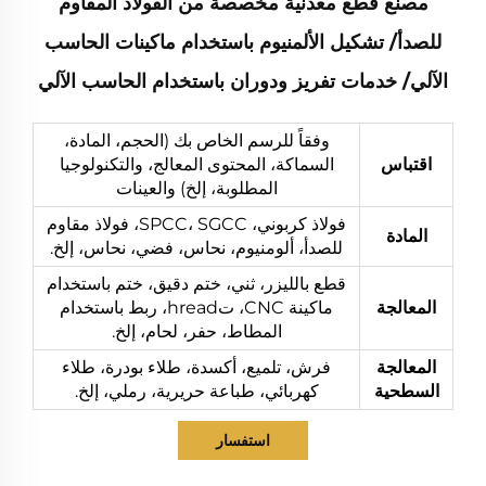
مصنع قطع معدنية مخصصة من الفولاذ المقاوم
للصدأ/ تشكيل الألمنيوم باستخدام ماكينات الحاسب
الآلي/ خدمات تفريز ودوران باستخدام الحاسب الآلي
وفقاً للرسم الخاص بك (الحجم، المادة،
اقتباس
السماكة، المحتوى المعالج، والتكنولوجيا
المطلوبة، إلخ) والعينات
فولاذ كربوني، SPCC، SGCC، فولاذ مقاوم
المادة
للصدأ، ألومنيوم، نحاس، فضي، نحاس، إلخ.
قطع بالليزر، ثني، ختم دقيق، ختم باستخدام
المعالجة
ماكينة CNC، تhread، ربط باستخدام
المطاط، حفر، لحام، إلخ.
المعالجة
فرش، تلميع، أكسدة، طلاء بودرة، طلاء
السطحية
كهربائي، طباعة حريرية، رملي، إلخ.
استفسار