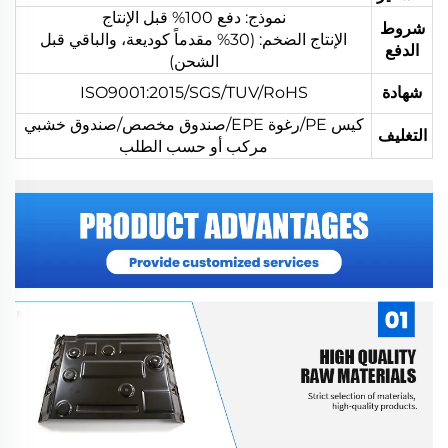
نموذج: دفع 100% قبل الإنتاج
شروط
الإنتاج الضخم: (30% مقدماً كوديعة، والباقي قبل
الدفع
الشحن)
شهادة
ISO9001:2015/SGS/TUV/RoHS
كيس PE/رغوة EPE/صندوق مخصص/صندوق خشبي
التغليف
مركب أو حسب الطلب