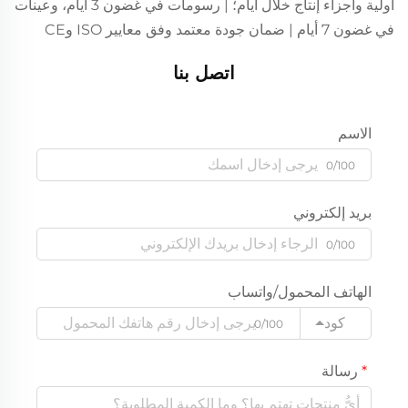
أولية وأجزاء إنتاج خلال أيام؛ | رسومات في غضون 3 أيام، وعينات
في غضون 7 أيام | ضمان جودة معتمد وفق معايير ISO وCE
اتصل بنا
الاسم
0/100
بريد إلكتروني
0/100
الهاتف المحمول/واتساب
كود
0/100
رسالة