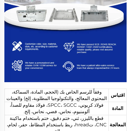
وفقاً للرسم الخاص بك (الحجم، المادة، السماكة،
اقتباس
المحتوى المعالج، والتكنولوجيا المطلوبة، إلخ) والعينات
فولاذ كربوني، SPCC، SGCC، فولاذ مقاوم للصدأ،
المادة
ألومنيوم، نحاس، فضي، نحاس، إلخ.
قطع بالليزر، ثني، ختم دقيق، ختم باستخدام ماكينة
المعالجة
CNC، تhread، ربط باستخدام المطاط، حفر، لحام،