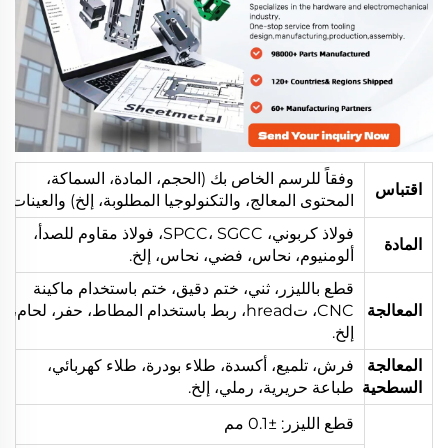
وفقاً للرسم الخاص بك (الحجم، المادة، السماكة،
اقتباس
المحتوى المعالج، والتكنولوجيا المطلوبة، إلخ) والعينات
فولاذ كربوني، SPCC، SGCC، فولاذ مقاوم للصدأ،
المادة
ألومنيوم، نحاس، فضي، نحاس، إلخ.
قطع بالليزر، ثني، ختم دقيق، ختم باستخدام ماكينة
المعالجة
CNC، تhread، ربط باستخدام المطاط، حفر، لحام،
إلخ.
المعالجة
فرش، تلميع، أكسدة، طلاء بودرة، طلاء كهربائي،
السطحية
طباعة حريرية، رملي، إلخ.
قطع الليزر: ±0.1 مم