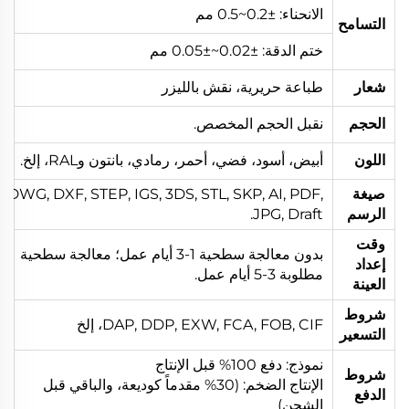
الانحناء: ±0.2~0.5 مم
التسامح
ختم الدقة: ±0.02~±0.05 مم
شعار
طباعة حريرية، نقش بالليزر
الحجم
نقبل الحجم المخصص.
اللون
أبيض، أسود، فضي، أحمر، رمادي، بانتون وRAL، إلخ.
صيغة
DWG, DXF, STEP, IGS, 3DS, STL, SKP, AI, PDF,
الرسم
JPG, Draft.
وقت
بدون معالجة سطحية 1-3 أيام عمل؛ معالجة سطحية
إعداد
مطلوبة 3-5 أيام عمل.
العينة
شروط
DAP, DDP, EXW, FCA, FOB, CIF، إلخ
التسعير
نموذج: دفع 100% قبل الإنتاج
شروط
الإنتاج الضخم: (30% مقدماً كوديعة، والباقي قبل
الدفع
الشحن)