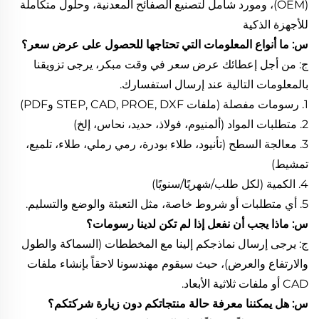
(OEM)، ومورد شامل لتصنيع الصفائح المعدنية، وحلول متكاملة
للأجهزة الذكية
س: ما أنواع المعلومات التي تحتاجها للحصول على عرض سعر؟
ج: من أجل إعطائك عرض سعر في وقت مبكر، يرجى تزويقنا
بالمعلومات التالية عند إرسال استفسارك.
1. رسومات مفصلة (ملفات STEP, CAD, PROE, DXF وPDF)
2. متطلبات المواد (ألمنيوم، فولاذ، حديد، نحاس، إلخ)
3. معالجة السطح (تأنيود، طلاء بودرة، رمي رملي، طلاء، تلميع،
تمشيط)
4. الكمية (لكل طلب/شهريًا/سنويًا)
5. أي متطلبات أو شروط خاصة، مثل التعبئة والوضع والتسليم.
س: ماذا يجب أن نفعل إذا لم تكن لدينا رسومات؟
ج: يرجى إرسال نماذجكم إلينا مع المخططات (السماكة والطول
والارتفاع والعرض)، حيث سيقوم مهندسونا لاحقاً بإنشاء ملفات
CAD أو ملفات ثلاثية الأبعاد.
س: هل يمكننا معرفة حالة منتجاتكم دون زيارة شركتكم؟