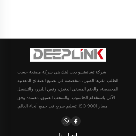
شركة تشانغتشو ديب لينك هي شركة مصنعة حسب
الطلب مقرها الصين، متخصصة في تصنيع الصفائح المعدنية
المخصصة، والختم المعدني الدقيق، وقص الليزر، والتشغيل
الآلي باستخدام الحاسوب، والسحب العميق. معتمدة وفق
معيار ISO 9001. تسليم سريع في جميع أنحاء العالم.
اتصل بنا