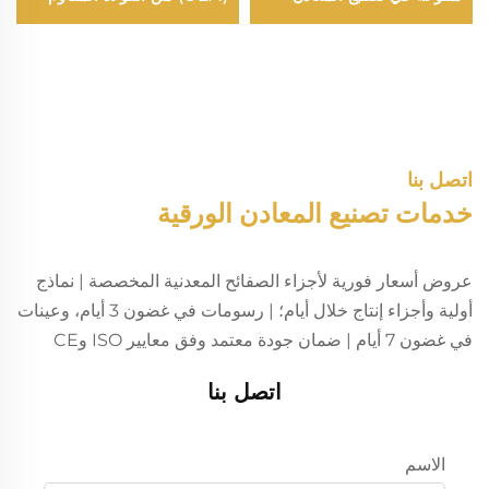
للصدأ، ثني ولحام غير قياسي،
قص وخرطمة باستخدام
التحكم العددي (CNC)، أجزاء
مخرطمة
اتصل بنا
خدمات تصنيع المعادن الورقية
عروض أسعار فورية لأجزاء الصفائح المعدنية المخصصة | نماذج
أولية وأجزاء إنتاج خلال أيام؛ | رسومات في غضون 3 أيام، وعينات
في غضون 7 أيام | ضمان جودة معتمد وفق معايير ISO وCE
اتصل بنا
الاسم