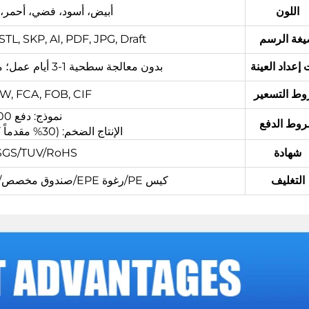
اللون
أبيض، أسود، فضي، أحمر، رمادي،
غة الرسم
L, SKP, AI, PDF, JPG, Draft.
إعداد العينة
بدون معالجة سطحية 1-3 أيام عمل؛ معالجة سطحية مطلوبة 3-5 أيام عمل.
ط التسعير
 EXW, FCA, FOB, CIF
نموذج: دفع 100% قبل الإنتاج
وط الدفع
الإنتاج الضخم: (30% مقدماً كوديعة، والباقي قبل الشحن)
شهادة
/SGS/TUV/RoHS
التغليف
كيس PE/رغوة EPE/صندوق مخصص/صندوق خشبي مركب أو حسب الطلب