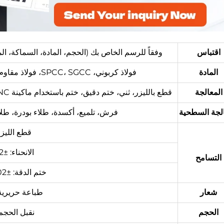
اقتباس
وفقاً للرسم الخاص بك (الحجم، المادة، السماكة، المح
المادة
فولاذ كربوني، SPCC، SGCC، فولاذ مقاوم للصدأ، ألومنيوم، نحاس، فضي، نحاس، إلخ.
المعالجة
قطع بالليزر، ثني، ختم دقيق، ختم باستخدام ماكينة CNC، تhread، ربط باستخدام المطاط، حفر، لحام، إلخ.
الجة السطحية
فرش، تلميع، أكسدة، طلاء بودرة، طلاء
قطع الليزر: ±1
الانحناء: ±0.2~0.5 مم
التسامح
ختم الدقة: ±0.02~±0.05 مم
شعار
طباعة حريرية،
الحجم
نقبل الحج