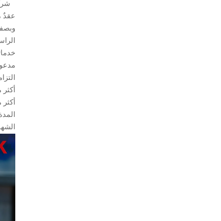
شركة
عقدٌ 
الراس
خدمات
مدعوم
التزام
أكثر من ١٠٠ قدرة متطورة للكشف تضمن جودة
أكثر من ٨٠ مشروعًا رئيسيًّا يتم تسليمها سنويً
المدة الزمنية للتسليم: 
الشهادا