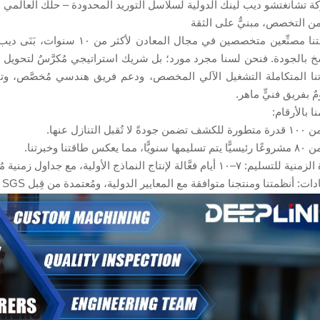
 تشانغتشو ديب لينك الدولية لسلاسل التوريد المحدودة – حلّك العالمي ا
من التخصص، مبنيٌّ على الثقة
وبصفتنا مصنِّعين متخصصين في م
خ بالجودة. فنحن لسنا مجرد مورد؛ بل شريك استراتيجي مُكرَّسٌ لتحويل أف
نا المتكاملة التشغيل الآلي المخصص، ودعم فريق هندسي مُخصَّص، وتفقُّ
ٌ بفريق فنيٍّ ماهر.
نا بالأرقام:
ً لا تُقبل التنازل عنها.
ّا، مما يعكس طاقتنا وخبرتنا.
٧–١٠ أيام فعَّالة لإنتاج النماذج الأولية، مع جداول زمنية مُحسَّنة لإنتاج الكتل.
ت: أنظمتنا ومنتجنا متوافقة مع المعايير الدولية، ومُعتمدة من قِبل SGS وCE وIAF وISO وKIK.