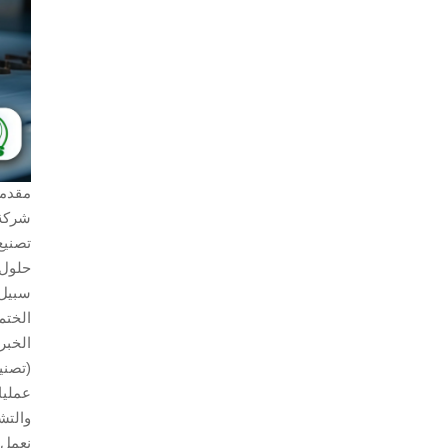
مقدمة
شركة 
تصنيع
حلول 
سبيل 
الختم
الخبر
(تصني
والتشغيل