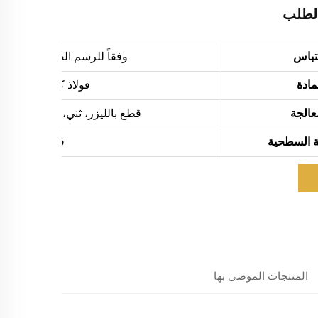
لطلب
تباس
وفقاً للرسم الخاص بك (الحجم،
مادة
فولاذ كربوني، SPCC، SGCC، فولاذ مقاوم للصدأ، ألومنيوم، نحاس، فضي، نحاس، إلخ.
عالجة
قطع بالليزر، ثني، ختم دقيق، ختم باستخدام ماكينة CNC، تhread،
ة السطحية
فرش، تلميع، أك
المنتجات الموصى بها