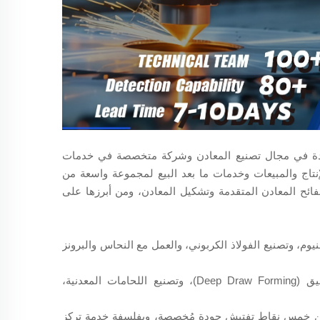
ائدة في مجال تصنيع المعادن وشركة متخصصة في خدمات
نتاج والمبيعات وخدمات ما بعد البيع لمجموعة واسعة من
ائح المعادن المتقدمة وتشكيل المعادن، ومن أبرزها على
يوم، وتصنيع الفولاذ الكربوني، والعمل مع النحاس والبرونز
عمليات متطورة: قص المعادن المخصصة باستخدام الليزر، والتشكيل العميق (Deep Draw Forming)، وتصنيع اللحامات المعدنية،
، ويُدعم التصنيع لدينا بأكثر من خمس نقاط تفتيش جودة مُخصصة، وبفلسفة خدمة تركز