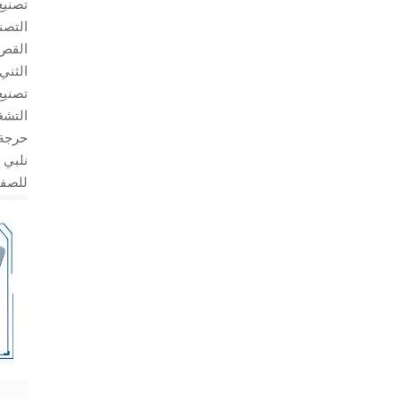
تصنيع
التصن
القص 
الثني
تصنيع
حرجة.
نلبي 
للصفا