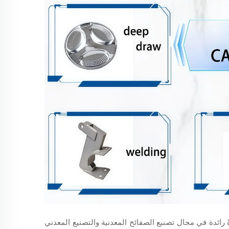
ًا من النمو المركّز، تطورت شركة DeepLink لتصبح قوةً رائدة في مجال تصنيع الصفائح المعدنية والتصنيع المعدني