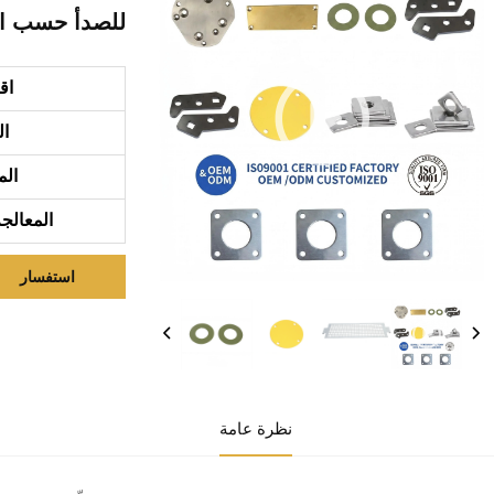
للصدأ حسب ا
اق
ال
الم
المعالج
استفسار
نظرة عامة