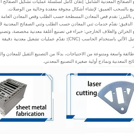
 الصفائح المعدنية الشامل: إتقان كامل لسلسلة عمليات تشكيل الصفائح ال
يع بالسحب العميق: لإنشاء أشكال مجوفة معقدة وخالية من الوصلات.
بالليزر: نقدم قص المعادن المسطحة حسب الطلب وقص المعادن العامة بد
 الدقيق: نقدّم خدمات ثني المعادن حسب الطلب وثني الصفائح المعدنية ل
 الخزائن والغلاف الخارجي: خبراء في تصنيع أغلفة معدنية مخصصة، وتصنيع 
التشغيل الآلي باستخدام الحاسب (CNC): نقدّم عملي
طائفة واسعة ومتنوعة من الاحتياجات، بدءًا من التصنيع الثقيل للمعادن وا
ئح المعدنية ونماذج أولية صغيرة التصنيع المعدني.