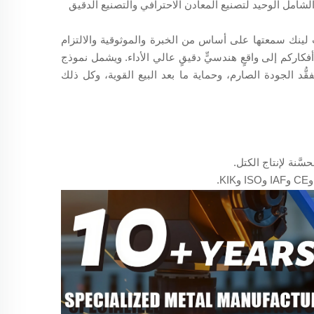
لشامل الوحيد لتصنيع المعادن الاحترافي والتصنيع الدقيق
جال المعادن لأكثر من ١٠ سنوات، بَنَى ديب لينك سمعتها على أساس من الخبرة والموثوقية والالتزام
كاركم إلى واقعٍ هندسيٍّ دقيقٍ عالي الأداء. ويشمل نموذج
د الجودة الصارم، وحماية ما بعد البيع القوية، وكل ذلك