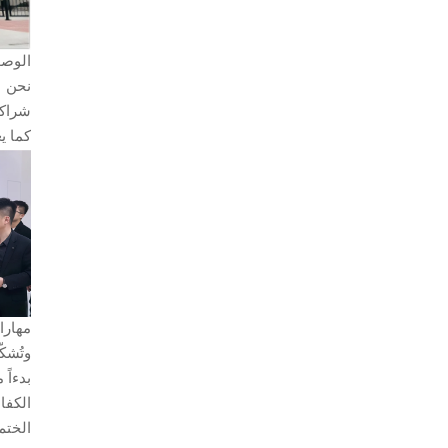
الوصو
نحن ن
شراكا
كما ي
مهارا
بدءاً من 
الكفا
الختم