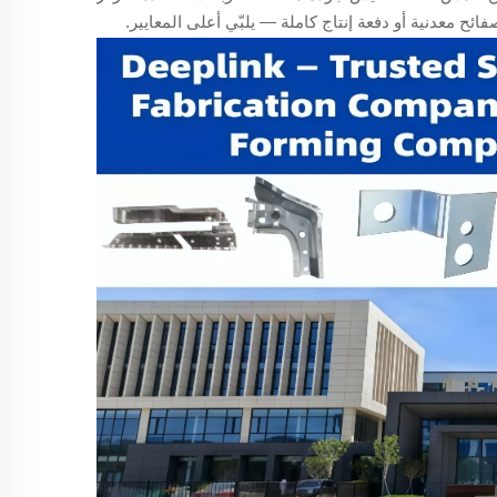
ئح معدنية أو دفعة إنتاج كاملة — يلبّي أعلى المعايير.