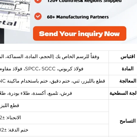
اقتباس
وفقاً للرسم الخاص بك (الحجم، المادة، السماكة، المح
المادة
فولاذ كربوني، SPCC، SGCC، فولاذ مقاوم للصدأ، ألومنيوم، نحاس، فضي، نحاس، إلخ.
المعالجة
قطع بالليزر، ثني، ختم دقيق، ختم باستخدام ماكينة CNC، تhread، ربط باستخدام المطاط، حفر، لحام، إلخ.
الجة السطحية
فرش، تلميع، أكسدة، طلاء بودرة، طلاء
قطع الليزر: ±1
الانحناء: ±0.2~0.5 مم
التسامح
ختم الدقة: ±0.02~±0.05 مم