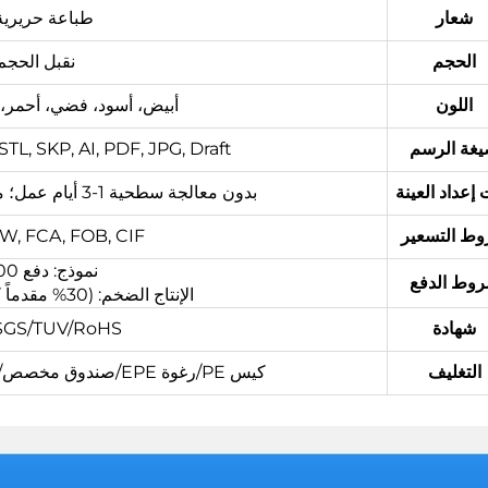
شعار
طباعة حريرية،
الحجم
نقبل الحج
اللون
أبيض، أسود، فضي، أحمر، رمادي،
غة الرسم
L, SKP, AI, PDF, JPG, Draft.
إعداد العينة
بدون معالجة سطحية 1-3 أيام عمل؛ معالجة سطحية مطلوبة 3-5 أيام عمل.
ط التسعير
 EXW, FCA, FOB, CIF
نموذج: دفع 100% قبل الإنتاج
وط الدفع
الإنتاج الضخم: (30% مقدماً كوديعة، والباقي قبل الشحن)
شهادة
/SGS/TUV/RoHS
التغليف
كيس PE/رغوة EPE/صندوق مخصص/صندوق خشبي مركب أو حسب الطلب