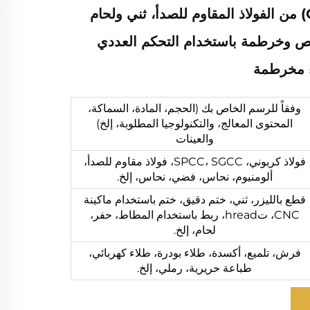
الأصلية (OEM) من الفولاذ المقاوم للصدأ، ثني ولحام
ص وخرطمة باستخدام التحكم العددي
وفقاً للرسم الخاص بك (الحجم، المادة، السماكة،
المحتوى المعالج، والتكنولوجيا المطلوبة، إلخ)
والعينات
فولاذ كربوني، SPCC، SGCC، فولاذ مقاوم للصدأ،
ألومنيوم، نحاس، فضي، نحاس، إلخ.
قطع بالليزر، ثني، ختم دقيق، ختم باستخدام ماكينة
CNC، تhread، ربط باستخدام المطاط، حفر،
لحام، إلخ.
فرش، تلميع، أكسدة، طلاء بودرة، طلاء كهربائي،
طباعة حريرية، رملي، إلخ.