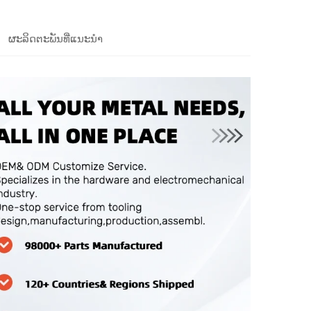
ຜະລິດຕະພັນທີ່ແນະນຳ