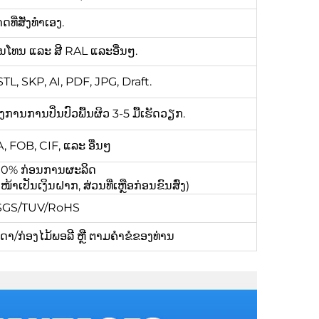
ີ່ສັ່ງທຳເອງ.
ີພານໂທນ ແລະ ສີ RAL ແລະອື່ນໆ.
L, SKP, AI, PDF, JPG, Draft.
ຕ້ອງການການປິ່ນປົວພື້ນຜິວ 3-5 ມື້ເຮັດວຽກ.
 FOB, CIF, ແລະ ອື່ນໆ
 100% ກ່ອນການຜະລິດ
ເປັນເງິນຝາກ, ສ່ວນທີ່ເຫຼືອກ່ອນຂົນສົ່ງ)
/SGS/TUV/RoHS
/ກ່ອງໄມ້ພອລີ ຫຼື ຕາມຄຳຂໍຂອງທ່ານ