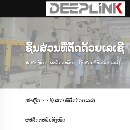
ຊິ້ນສ່ວນທີ່ຕັດດ້ວຍເລເຊີ
ໜ້າຫຼັກ
>
ຜະລິດຕະພັນ
>
ຊິ້ນສ່ວນທີ່ຕັດດ້ວຍເລເຊີ
ໜ້າຫຼັກ >
>
ຊິ້ນສ່ວນທີ່ຕັດດ້ວຍເລເຊີ
ຜະລິດຕະພັນທັງໝົດ