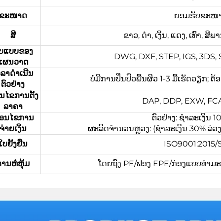
ຂະໜາດ
ຍອມຮັບຂະໜາດທ
ສີ
ຂາວ, ດຳ, ເງິນ, ແດງ, ເທົາ, ສ
ູບແບບຂອງ
DWG, DXF, STEP, IGS, 3DS, ST
ແຜນວາດ
ວລາດຳເນີນ
ບໍ່ມີການປິ່ນປົວພື້ນຜິວ 1-3 ມື້ເຮັດວຽກ; 
ຕົວຢ່າງ
່ອນໄຂການຕັ້ງ
DAP, DDP, EXW, FCA,
ລາຄາ
ື່ອນໄຂການ
ຕົວຢ່າງ: ຊຳລະເງິນ
ຈ່າຍເງິນ
ຜະລິດຈຳນວນຫຼວງ: (ຊຳລະເງິນ 30% ລ່ວງໜ້າ
ໃບຢັ້ງຢືນ
ISO9001:2015
ານຫໍ່ຫຸ້ມ
ໂດຍຖົງ PE/ຟອງ EPE/ກ່ອງແບບທຳມະດາ