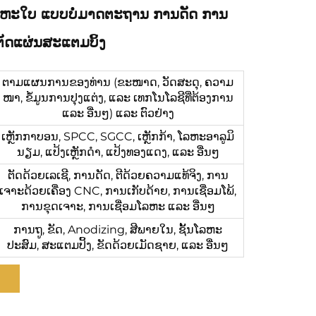
ຫະໃບ ແບບບໍ່ມາດຕະຖານ ການດັດ ການ
ຕັດແຜ່ນສະແຕມບິ້ງ
ຕາມແຜນການຂອງທ່ານ (ຂະໜາດ, ວັດສະດຸ, ຄວາມ
ໜາ, ຂໍ້ມູນການປຸງແຕ່ງ, ແລະ ເທກໂນໂລຊີທີ່ຕ້ອງການ
ແລະ ອື່ນໆ) ແລະ ຕົວຢ່າງ
ເຫຼັກກາບອນ, SPCC, SGCC, ເຫຼັກກ້າ, ໂລຫະອາລູມິ
ນຽມ, ແປ້ງເຫຼັກດຳ, ແປ້ງທອງແດງ, ແລະ ອື່ນໆ
ຕັດດ້ວຍເລເຊີ, ການດັດ, ຕີດ້ວຍຄວາມແທ້ຈິງ, ການ
ເຈາະດ້ວຍເຄື່ອງ CNC, ການເກັບດ້າຍ, ການເຊື່ອມໂພ້,
ການຂຸດເຈາະ, ການເຊື່ອມໂລຫະ ແລະ ອື່ນໆ
ການຖູ, ຂັດ, Anodizing, ສີພາຍໃນ, ຊັ້ນໂລຫະ
ປະສົມ, ສະແຕມປິ້ງ, ຂັດດ້ວຍເມັດຊາຍ, ແລະ ອື່ນໆ