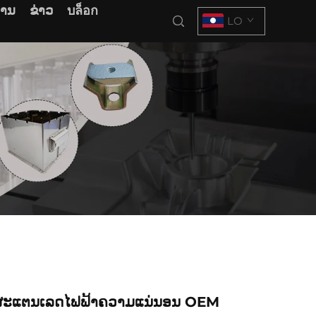
ການ
ຂ່າວ
บล็อก
LO
ຼັກສະແຕນເລດໄຟຟ້າຄວາມແນ່ນອນ OEM