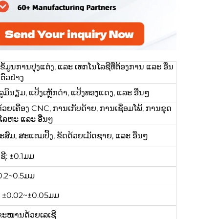
ູນການປຸງແຕ່ງ, ແລະ ເທກໂນໂລຊີທີ່ຕ້ອງການ ແລະ ອື່ນ
ຕົວຢ່າງ
ູມິນຽມ, ແປ້ງເຫຼັກດຳ, ແປ້ງທອງແດງ, ແລະ ອື່ນໆ
້ວຍເຄື່ອງ CNC, ການເກັບດ້າຍ, ການເຊື່ອມໂພ້, ການຂຸດ
ມໂລຫະ ແລະ ອື່ນໆ
ະສົມ, ສະແຕມປິ້ງ, ຂັດດ້ວຍເມັດຊາຍ, ແລະ ອື່ນໆ
ຊີ: ±0.1ມມ
0.2~0.5ມມ
ງ: ±0.02~±0.05ມມ
ຂະໜານດ້ວຍເລເຊີ