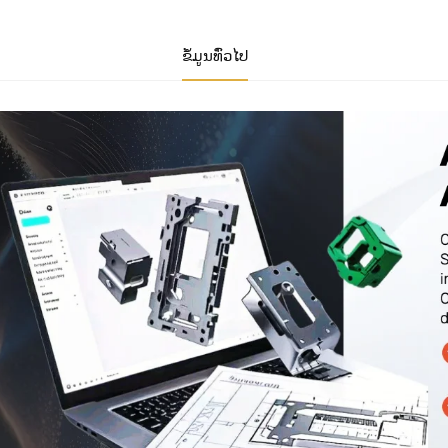
ຂໍ້ມູນທົ່ວໄປ