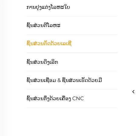
ການປຸງແຕ່ງໂລຫະໃບ
ຊິ້ນສ່ວນຕີໂລຫະ
ຊິ້ນສ່ວນຕັດດ້ວຍເລເຊີ
ຊິ້ນສ່ວນດຶງເລິກ
ຊິ້ນສ່ວນເຊື່ອມ & ຊິ້ນສ່ວນເຮັດດ້ວຍມື
ຊິ້ນສ່ວນກຶ່ງດ້ວຍເຄື່ອງ CNC