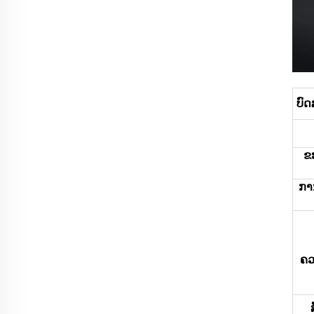
ບົ
ຂ
ການ
ຄວ