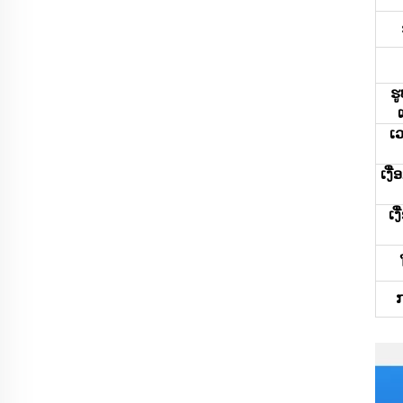
ຮ
ເ
ເງື
ເງ
ກ