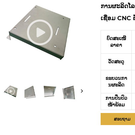
ການຜະລິດໂລ
ເຊື່ອມ CNC 
ບົດສະເໜີ
ລາຄາ
ວັດສະດຸ
ຂະບວນກາ
ນຜະລິດ
ການປິ່ນປົວ
ໜ້າພ້ອມ
ສອບຖາມ