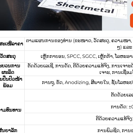
ຕາມແຜນການຂອງທ່ານ (ຂະໜາດ, ວັດສະດຸ, ຄວາມໜາ, ຂໍ້ມ
ດສະເໜີລາຄາ
ໆ) ແລະ 
ວັດສະດຸ
ເຫຼັກກາບອນ, SPCC, SGCC, ເຫຼັກກ້າ, ໂລຫະອາລ
ະບວນການ
ຕັດດ້ວຍເລເຊີ, ການດັດ, ຕີດ້ວຍຄວາມແທ້ຈິງ, ການເຈາະດ
ຜະລິດ
ເຈາະ, ການເຊື່ອ
ປິ່ນປົວໜ້າ
ການຖູ, ຂັດ, Anodizing, ສີພາຍໃນ, ຊັ້ນໂລຫະປ
ພ້ອມ
ຕັດດ້ວຍເລເ
ການດັດ: ±
າມທົນທານ
ຕີດ້ວຍຄວາມແທ້ຈິ
ສັນຍາລັກ
ການພິມຊີດ, ການ