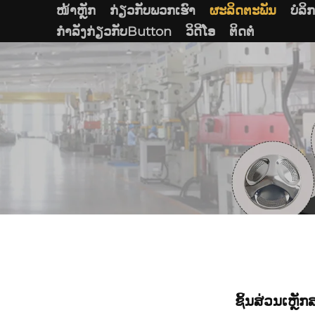
ໜ້າຫຼັກ
ກ່ຽວກັບພວກເຮົາ
ຜະລິດຕະພັນ
ບໍລິ
ກໍາລັງກ່ຽວກັບButton
ວິດີໂອ
ຕິດຕໍ່
ຊິ້ນສ່ວນເຫ