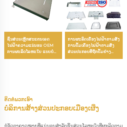
ຊິ້ນສ່ວນເຫຼັກສະແຕນເລດ
ການຜະລິດເຄື່ອງໄຟຟ້າຕາມສັ່ງ
ໄຟຟ້າຄວາມແນ່ນອນ OEM
ການປັ້ມເຄື່ອງໄຟຟ້າຕາມສັ່ງ
ການຜະລິດໂລຫະໃບ ແບບບໍ່
ສ່ວນປະກອບທີ່ຖືກປັ້ມຢ່າງ
ມາດຕະຖານ ການດັດ ການ
ແນ່ນອນຕາມຂໍ້ກຳນົດຂອງຜູ້
ເຊື່ອມ CNC ຕັດແຜ່ນສະແຕມ
ຜະລິດ
ບິ້ງ
ຕິດຕໍ່ພວກເຮົາ
ບໍລິການສ້າງສ່ວນປະກອບເມືອງເຜິ່ງ
ຂໍອັດຕາຄາດໝາຍທີ່ແນ່ນອນສຳລັບຊິ້ນສ່ວນໂລຫະໃບທີ່ຜະລິດຕາມ