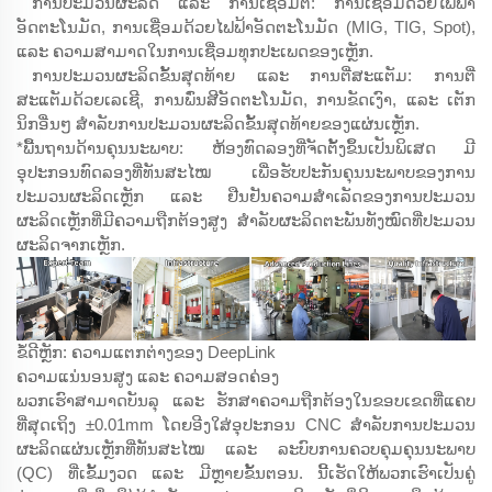
ການປະມວນຜະລິດ ແລະ ການເຊື່ອມຕໍ່: ການເຊື່ອມດ້ວຍໄຟຟ້າ
ອັດຕະໂນມັດ, ການເຊື່ອມດ້ວຍໄຟຟ້າອັດຕະໂນມັດ (MIG, TIG, Spot),
ແລະ ຄວາມສາມາດໃນການເຊື່ອມທຸກປະເພດຂອງເຫຼັກ.
ການປະມວນຜະລິດຂັ້ນສຸດທ້າຍ ແລະ ການຕີ່ສະແຕັມ: ການຕີ່
ສະແຕັມດ້ວຍເລເຊີ, ການພົ່ນສີອັດຕະໂນມັດ, ການຂັດເງົາ, ແລະ ເຕັກ
ນິກອື່ນໆ ສຳລັບການປະມວນຜະລິດຂັ້ນສຸດທ້າຍຂອງແຜ່ນເຫຼັກ.
*ພື້ນຖານດ້ານຄຸນນະພາບ: ຫ້ອງທົດລອງທີ່ຈັດຕັ້ງຂຶ້ນເປັນພິເສດ ມີ
ອຸປະກອນທົດລອງທີ່ທັນສະໄໝ ເພື່ອຮັບປະກັນຄຸນນະພາບຂອງການ
ປະມວນຜະລິດເຫຼັກ ແລະ ຢືນຢັນຄວາມສຳເລັດຂອງການປະມວນ
ຜະລິດເຫຼັກທີ່ມີຄວາມຖືກຕ້ອງສູງ ສຳລັບຜະລິດຕະພັນທັງໝົດທີ່ປະມວນ
ຜະລິດຈາກເຫຼັກ.
ຂໍ້ດີຫຼັກ: ຄວາມແຕກຕ່າງຂອງ DeepLink
ຄວາມແນ່ນອນສູງ ແລະ ຄວາມສອດຄ່ອງ
ພວກເຮົາສາມາດບັນລຸ ແລະ ຮັກສາຄວາມຖືກຕ້ອງໃນຂອບເຂດທີ່ແຄບ
ທີ່ສຸດເຖິງ ±0.01mm ໂດຍອີງໃສ່ອຸປະກອນ CNC ສຳລັບການປະມວນ
ຜະລິດແຜ່ນເຫຼັກທີ່ທັນສະໄໝ ແລະ ລະບົບການຄວບຄຸມຄຸນນະພາບ
(QC) ທີ່ເຂັ້ມງວດ ແລະ ມີຫຼາຍຂັ້ນຕອນ. ນີ້ເຮັດໃຫ້ພວກເຮົາເປັນຄູ່