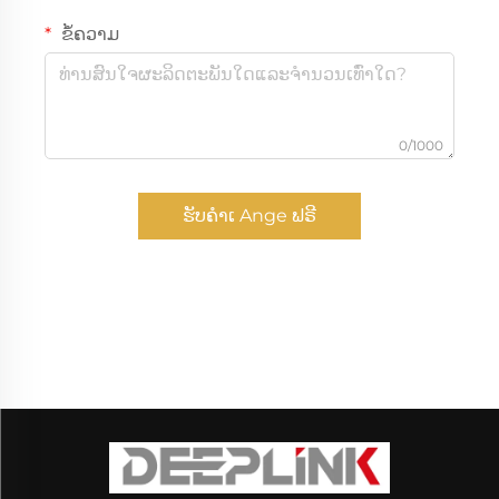
ຂໍ້ຄວາມ
0/1000
ຮັບຄຳເ Ange ຟຣີ