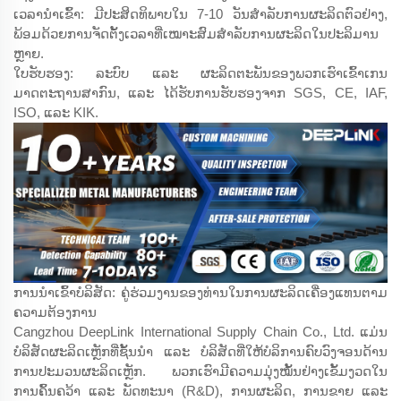
ເວລານຳເຂົ້າ: ມີປະສິດທິພາບໃນ 7-10 ວັນສຳລັບການຜະລິດຕົວຢ່າງ,
ພ້ອມດ້ວຍການຈັດຕັ້ງເວລາທີ່ເໝາະສົມສຳລັບການຜະລິດໃນປະລິມານ
ຫຼາຍ.
ໃບຮັບຮອງ: ລະບົບ ແລະ ຜະລິດຕະພັນຂອງພວກເຮົາເຂົ້າເກນ
ມາດຕະຖານສາກົນ, ແລະ ໄດ້ຮັບການຮັບຮອງຈາກ SGS, CE, IAF,
ISO, ແລະ KIK.
ການນຳເຂົ້າບໍລິສັດ: ຄູ່ຮ່ວມງານຂອງທ່ານໃນການຜະລິດເຄື່ອງແທນຕາມ
ຄວາມຕ້ອງການ
Cangzhou DeepLink International Supply Chain Co., Ltd. ແມ່ນ
ບໍລິສັດຜະລິດເຫຼັກທີ່ຊັ້ນນຳ ແລະ ບໍລິສັດທີ່ໃຫ້ບໍລິການຄົບວົງຈອນດ້ານ
ການປະມວນຜະລິດເຫຼັກ. ພວກເຮົາມີຄວາມມຸ່ງໝັ້ນຢ່າງເຂັ້ມງວດໃນ
ການຄົ້ນຄວ້າ ແລະ ພັດທະນາ (R&D), ການຜະລິດ, ການຂາຍ ແລະ