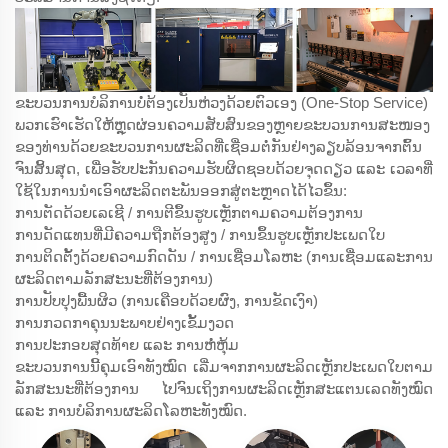
ຂະບວນການບໍລິການບໍ່ຕ້ອງເປັນຫ່ວງດ້ວຍຕົວເອງ (One-Stop Service)
ພວກເຮົາເຮັດໃຫ້ຫຼຸດຜ່ອນຄວາມສັບສົນຂອງຫຼາຍຂະບວນການສະໜອງ
ຂອງທ່ານດ້ວຍຂະບວນການຜະລິດທີ່ເຊື່ອມຕໍ່ກັນຢ່າງລຽບລ້ອນຈາກຕົ້ນ
ຈົນສິ້ນສຸດ, ເພື່ອຮັບປະກັນຄວາມຮັບຜິດຊອບດ້ວຍຈຸດດຽວ ແລະ ເວລາທີ່
ໃຊ້ໃນການນຳເອົາຜະລິດຕະພັນອອກສູ່ຕະຫຼາດໄດ້ໄວຂຶ້ນ:
ການຕັດດ້ວຍເລເຊີ / ການຕີຂຶ້ນຮູບເຫຼັກຕາມຄວາມຕ້ອງການ
ການດັດແທນທີ່ມີຄວາມຖືກຕ້ອງສູງ / ການຂຶ້ນຮູບເຫຼັກປະເພດໃບ
ການຕິດຕັ້ງດ້ວຍຄວາມກົດດັນ / ການເຊື່ອມໂລຫະ (ການເຊື່ອມແລະການ
ຜະລິດຕາມລັກສະນະທີ່ຕ້ອງການ)
ການປັບປຸງພື້ນຜິວ (ການເຄືອບດ້ວຍຜົງ, ການຂັດເງົາ)
ການກວດກາຄຸນນະພາບຢ່າງເຂັ້ມງວດ
ການປະກອບສຸດທ້າຍ ແລະ ການຫໍ່ຫຸ້ມ
ຂະບວນການນີ້ຄຸມເອົາທັງໝົດ ເລີ່ມຈາກການຜະລິດເຫຼັກປະເພດໃບຕາມ
ລັກສະນະທີ່ຕ້ອງການ ໄປຈົນເຖິງການຜະລິດເຫຼັກສະແຕນເລດທັງໝົດ
ແລະ ການບໍລິການຜະລິດໂລຫະທັງໝົດ.