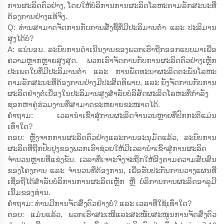
ການຜະລິດຕົວຢ່າງ, ໂດຍໃຫ້ບໍລິການການຜະລິດໂລຫະຕາມລັກສະນະທີ່
ຕ້ອງການຢ່າງແທ້ຈິງ.
Q: ທ່ານສາມາດຈັດການກັບການສັ່ງຊື້ທີ່ມີປະລິມານຕ່ຳ ແລະ ປະລິມານ
ສູງໄດ້ບໍ?
A: ແນ່ນອນ. ລະບົບການດຳເນີນງານຂອງພວກເຮົາຖືກອອກແບບມາເພື່ອ
ຄວາມຫຼາກຫຼາຍສູງສຸດ. ພວກເຮົາຈັດການກັບການຜະລິດຕົວຢ່າງເຫຼັກ
ປະເພດໃບທີ່ມີປະລິມານຕ່ຳ ແລະ ການພັດທະນາຜະລິດຕະພັນໂລຫະ
ຕາມລັກສະນະທີ່ຕ້ອງການຢ່າງມີປະສິດທິພາບ, ແລະ ຍັງຈັດການກັບການ
ຜະລິດຢ່າງຕໍ່ເນື່ອງໃນປະລິມານສູງສຳລັບບໍລິສັດຜະລິດໂລຫະທີ່ກຳລັງ
ຊອກຫາຄູ່ຮ່ວມງານທີ່ສາມາດຂະຫຍາຍຂະໜາດໄດ້.
ຄຳຖາມ: ເວລານຳເຂົ້າສູ່ການຜະລິດຈຳນວນຫຼາຍທີ່ປົກກະຕິແມ່ນ
ເທົ່າໃດ?
ຕອບ: ຫຼັງຈາກການຜະລິດຕົວຢ່າງແລະການອະນຸມັດແລ້ວ, ລະບົບການ
ຜະລິດທີ່ຖືກປັບປຸງຂອງພວກເຮົາຊ່ວຍໃຫ້ມີເວລານຳເຂົ້າສູ່ການຜະລິດ
ຈຳນວນຫຼາຍທີ່ແຂ່ງຂັນ. ເວລາທີ່ເຈາະຈົງຈະຖືກໃຫ້ອີງຕາມຄວາມສັບສົນ
ຂອງໂຄງການ ແລະ ຈຳນວນທີ່ຕ້ອງການ, ເພື່ອຮັບປະກັນການວາງແຜນທີ່
ເຊື່ອຖືໄດ້ສຳລັບບໍລິການການຜະລິດເຫຼັກ ຫຼື ບໍລິການການຜະລິດອາລູມີ
ເນີ້ມຂອງທ່ານ.
ຄຳຖາມ: ທ່ານມີການຈັດສົ່ງຕົວຢ່າງບໍ່? ແລະ ເວລາທີ່ໃຊ້ເທົ່າໃດ?
ຕອບ: ແມ່ນແລ້ວ, ພວກເຮົາສະເໜີແລະສະໜັບສະໜູນການຈັດສົ່ງຕົວ