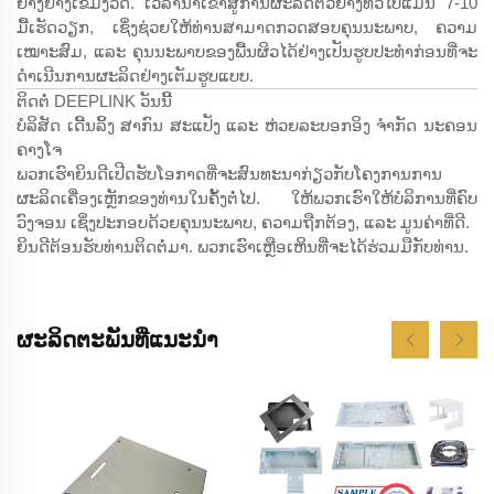
ຢ່າງຢ່າງເຂີ້ມງວດ. ເວລານຳເຂົ້າສູ່ການຜະລິດຕົວຢ່າງທົ່ວໄປແມ່ນ 7-10
ມື້ເຮັດວຽກ, ເຊິ່ງຊ່ວຍໃຫ້ທ່ານສາມາດກວດສອບຄຸນນະພາບ, ຄວາມ
ເໝາະສົມ, ແລະ ຄຸນນະພາບຂອງພື້ນຜິວໄດ້ຢ່າງເປັນຮູບປະທຳກ່ອນທີ່ຈະ
ດຳເນີນການຜະລິດຢ່າງເຕັມຮູບແບບ.
ຕິດຕໍ່ DEEPLINK ວັນນີ້
ບໍລິສັດ ເດີ້ນລິ້ງ ສາກົນ ສະແປັງ ແລະ ຫ່ວຍລະບອກອິງ ຈຳກັດ ນະຄອນ
ຄາງໂຈ
ພວກເຮົາຍິນດີເປີດຮັບໂອກາດທີ່ຈະສົນທະນາກ່ຽວກັບໂຄງການການ
ຜະລິດເຄື່ອງເຫຼັກຂອງທ່ານໃນຄັ້ງຕໍ່ໄປ. ໃຫ້ພວກເຮົາໃຫ້ບໍລິການທີ່ຄົບ
ວົງຈອນ ເຊິ່ງປະກອບດ້ວຍຄຸນນະພາບ, ຄວາມຖືກຕ້ອງ, ແລະ ມູນຄ່າທີ່ດີ.
ຍິນດີຕ້ອນຮັບທ່ານຕິດຕໍ່ມາ. ພວກເຮົາເຫຼືອເຫິນທີ່ຈະໄດ້ຮ່ວມມືກັບທ່ານ.
ຜະລິດຕະພັນທີ່ແນະນຳ