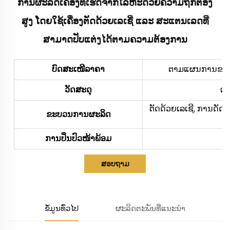
ການຜະລິດເຄື່ອງທີ່ເຮັດຈາກໂລຫະດ້ວຍຄວາມຖືກຕ້ອງ
ສູງ ໂດຍໃຊ້ເຄື່ອງຕັດດ້ວຍເລເຊີ່ ແລະ ສະແຕນເລດທີ່
ສາມາດປັບແຕ່ງໄດ້ຕາມຄວາມຕ້ອງການ
ບົດສະເໜີລາຄາ
ຕາມແຜນການຂອງທ່າ
ວັດສະດຸ
ເຫ
ຕັດດ້ວຍເລເຊີ, ການດັດ
ຂະບວນການຜະລິດ
ການປິ່ນປົວໜ້າພ້ອມ
ກາ
ສອບຖາມ
ຂໍ້ມູນທົ່ວໄປ
ຜະລິດຕະພັນທີ່ແນະນຳ