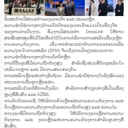
ທັກສະດ້ານວິສະວະກຳຂອງພວກເຮົາ ແລະ ປະເພດຫຼັກ
ຄວາມຊຳນິຊຳນາງທາງດ້ານເຕັກນິກຂອງພວກເຮົາແມ່ນເປັນເຄື່ອງຈັກ
ຂອງການດຳເນີນງານ. ທີມງານວິສະວະກຳ DeepLink ໃຫ້ການ
ສະໜັບສະໜູນທີ່ບໍ່ມີໃຜເທີຍບໍ່ໄດ້ໃນການບໍລິການການຜະລິດເຄື່ອງເຫຼັກ
ຕາມຄວາມຕ້ອງການ, ເລີ່ມຈາກຄຳແນະນຳດ້ານການອອກແບບເພື່ອ
ຄວາມງ່າຍໃນການຜະລິດ (DFM) ຈົນເຖິງການປັບປຸງຂະບວນການ.
ຄວາມຊຳນິຊຳນາງທາງດ້ານເຕັກນິກຫຼັກ:
ການຕີຂຶ້ນຮູບທີ່ມີຄວາມຖືກຕ້ອງສູງ: ສຳລັບຊິ້ນສ່ວນທີ່ຕ້ອງຜະລິດໃນ
ປະລິມານຫຼາຍ ແລະ ມີຄວາມສອດຄ່ອງກັນ.
ການຜະລິດເຫຼັກແຜ່ນຢ່າງຄົບຖ້ວນ: ມີຄວາມຊຳນິຊຳນາງໃນທັງໝົດຂອງ
ຂະບວນການຂຶ້ນຮູບເຫຼັກແຜ່ນ.
ການຜະລິດດ້ວຍວິທີການດຶງເລິກ: ສຳລັບການສ້າງຮູບຮ່າງທີ່ເປັນເຄື່ອງ
ຫຼວງທີ່ສັບສົນ ແລະ ບໍ່ມີຂໍ້ຕໍ່.
ການຕັດດ້ວຍເລເຊີ: ໃຫ້ບໍລິການຕັດເຫຼັກແຜ່ນຕາມຄວາມຕ້ອງການ ແລະ
ຕັດເຫຼັກຕາມຄວາມຕ້ອງການດ້ວຍຄວາມຖືກຕ້ອງສູງ ແລະ ຄວາມໄວ.
ການງອດທີ່ມີຄວາມຖືກຕ້ອງສູງ: ໃຫ້ບໍລິການງອດເຫຼັກຕາມຄວາມ
ຕ້ອງການ ແລະ ງອດເຫຼັກແຜ່ນຕາມຄວາມຕ້ອງການສຳລັບຮູບຮ່າງທີ່
ສັບສົນ.