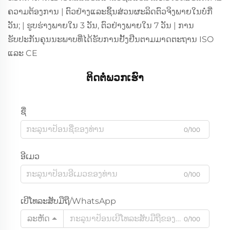
ຄວາມຕ້ອງການ | ຕົວຢ່າງແລະຊິ້ນສ່ວນຜະລິດຕົວຈິງພາຍໃນບໍ່ກີ່
ວັນ; | ຮູບຮ່າງພາຍໃນ 3 ວັນ, ຕົວຢ່າງພາຍໃນ 7 ວັນ | ການ
ຮັບປະກັນຄຸນນະພາບທີ່ໄດ້ຮັບການຢັ້ງຢືນຕາມມາດຕະຖານ ISO
ແລະ CE
ຕິດຕໍ່ພວກເຮົາ
ຊື່
0/100
ອີເມວ
0/100
ເບີໂທລະສັບມືຖື/WhatsApp
ລະຫັດ
0/100