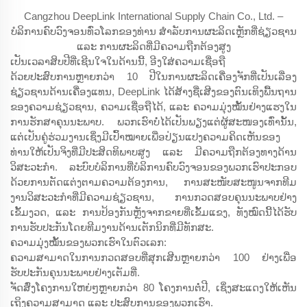
Cangzhou DeepLink International Supply Chain Co., Ltd. –
ບໍລິການຄົບວົງຈອນທົ່ວໂລກຂອງທ່ານ ສຳລັບການຜະລິດເຫຼັກທີ່ຊ່ຽວຊານ
ແລະ ການຜະລິດທີ່ມີຄວາມຖືກຕ້ອງສູງ
ເປັນເວລາສິບປີທີ່ເຊີນໃຈໃນດ້ານນີ້, ອີງໃສ່ຄວາມເຊື່ອຖື
ດ້ວຍປະສົບການຫຼາຍກວ່າ 10 ປີໃນການຜະລິດເຄື່ອງຈັກທີ່ເປັນເລື່ອງ
ຊ່ຽວຊານດ້ານເຄື່ອງແທນ, DeepLink ໄດ້ສ້າງຊື່ເສີງຂອງຕົນເທິງພື້ນຖານ
ຂອງຄວາມຊ່ຽວຊານ, ຄວາມເຊື່ອຖືໄດ້, ແລະ ຄວາມມຸ່ງໝັ້ນຢ່າງແຮງໃນ
ການຮັກສາຄຸນນະພາບ. ພວກເຮົາບໍ່ໄດ້ເປັນພຽງແຕ່ຜູ້ສະໜອງເທົ່ານັ້ນ,
ແຕ່ເປັນຄູ່ຮ່ວມງານເຊິ່ງມີເປົ້າໝາຍເພື່ອປ່ຽນແປງຄວາມຄິດເຫັນຂອງ
ທ່ານໃຫ້ເປັນຈິງທີ່ມີປະສິດທິພາບສູງ ແລະ ມີຄວາມຖືກຕ້ອງທາງດ້ານ
ວິສະວະກຳ. ລະບົບບໍລິການທີ່ບໍລິການຄົບວົງຈອນຂອງພວກເຮົາປະກອບ
ດ້ວຍການຕັດແຕ່ງຕາມຄວາມຕ້ອງການ, ການສະໜັບສະໜູນຈາກທີມ
ງານວິສະວະກຳທີ່ມີຄວາມຊ່ຽວຊານ, ການກວດສອບຄຸນນະພາບຢ່າງ
ເຂັ້ມງວດ, ແລະ ການປ້ອງກັນຫຼັງຈາກຂາຍທີ່ເຂັ້ມແຂງ, ທັງໝົດນີ້ໄດ້ຮັບ
ການຮັບປະກັນໂດຍທີມງານດ້ານເຕັກນິກທີ່ມີທັກສະ.
ຄວາມມຸ່ງໝັ້ນຂອງພວກເຮົາໃນຕົວເລກ:
ຄວາມສາມາດໃນການກວດສອບທີ່ສຸກເສີນຫຼາຍກວ່າ 100 ຢ່າງເພື່ອ
ຮັບປະກັນຄຸນນະພາບຢ່າງເຕັມທີ່.
ຈັດສົ່ງໂຄງການໃຫຍ່ໆຫຼາຍກວ່າ 80 ໂຄງການຕໍ່ປີ, ເຊິ່ງສະແດງໃຫ້ເຫັນ
ເຖິງຄວາມສາມາດ ແລະ ປະສົບການຂອງພວກເຮົາ.