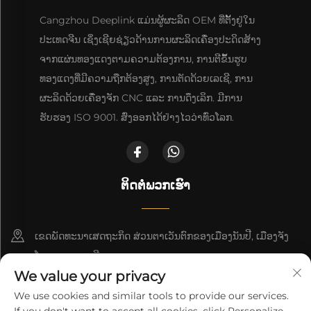
Cangzhou Deeplink ແມ່ນຜູ້ຜະລິດ OEM ທີ່ຕັ້ງຢູ່ໃນ
ປະເທດຈີນ ເຊິ່ງເຊີຍຊ່ຽວດ້ານການຜະລິດເຄື່ອງປະດິດສ້າງ
ຈາກແຜ່ນທອງແດງຕາມຄວາມຕ້ອງການ, ການຕີຂຶ້ນຮູບ
ທອງແດງທີ່ມີຄວາມຖືກຕ້ອງສູງ, ການຕັດດ້ວຍເລເຊີ, ການ
ຜະລິດດ້ວຍເຄື່ອງຈັກ CNC ແລະ ການດຶງເລິກ. ມີການ
ຮັບຮອງ ISO 9001. ສົ່ງອອກໄດ້ຢ່າງໄວວ່າທົ່ວໂລກ.
ຕິດຕໍ່ພວກເຮົາ
ເຂດພັດທະນາເສດຖະກິດ ສ່ວນຕາເວັນຕົກຂອງເມືອງນັນປີ, ເມືອງຈັງ
ໂຈວ, ແຂວງເຫຫີ
We value your privacy
+86-18617745678
We use cookies and similar tools to provide our services.