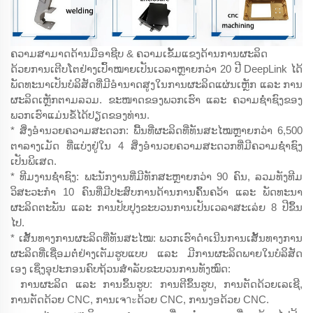
ຄວາມສາມາດດ້ານມືອາຊີບ & ຄວາມເຂັ້ມແຂງດ້ານການຜະລິດ
ດ້ວຍການເຕີບໂຕຢ່າງເປົ້າໝາຍເປັນເວລາຫຼາຍກວ່າ 20 ປີ DeepLink ໄດ້
ພັດທະນາເປັນບໍລິສັດທີ່ມີອຳນາດສູງໃນການຜະລິດແຜ່ນເຫຼັກ ແລະ ການ
ຜະລິດເຫຼັກຕາມລວມ. ຂະໜາດຂອງພວກເຮົາ ແລະ ຄວາມຊ່ຳຊົງຂອງ
ພວກເຮົາແມ່ນຂໍ້ໄດ້ປຽດຂອງທ່ານ.
* ສິ່ງອຳນວຍຄວາມສະດວກ: ພື້ນທີ່ຜະລິດທີ່ທັນສະໄໝຫຼາຍກວ່າ 6,500
ຕາລາງເມັດ ທີ່ແບ່ງຢູ່ໃນ 4 ສິ່ງອຳນວຍຄວາມສະດວກທີ່ມີຄວາມຊ່ຳຊົງ
ເປັນພິເສດ.
* ທີມງານຊ່ຳຊົງ: ພະນັກງານທີ່ມີທັກສະຫຼາຍກວ່າ 90 ຄົນ, ລວມທັງທີມ
ວິສະວະກຳ 10 ຄົນທີ່ມີປະສົບການດ້ານການຄົ້ນຄວ້າ ແລະ ພັດທະນາ
ຜະລິດຕະພັນ ແລະ ການປັບປຸງຂະບວນການເປັນເວລາສະເລ່ຍ 8 ປີຂຶ້ນ
ໄປ.
* ເສັ້ນທາງການຜະລິດທີ່ທັນສະໄໝ: ພວກເຮົາດຳເນີນການເສັ້ນທາງການ
ຜະລິດທີ່ເຊື່ອມຕໍ່ຢ່າງເຕັມຮູບແບບ ແລະ ມີການຜະລິດພາຍໃນບໍລິສັດ
ເອງ ເຊິ່ງອຸປະກອນຄົບຖ້ວນສຳລັບຂະບວນການທັງໝົດ:
ການຜະລິດ ແລະ ການຂຶ້ນຮູບ: ການຕີຂຶ້ນຮູບ, ການຕັດດ້ວຍເລເຊີ,
ການຕັດດ້ວຍ CNC, ການເຈาะດ້ວຍ CNC, ການງອດ້ວຍ CNC.