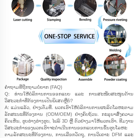
ຄຳຖາມທີ່ຖືກຖາມບໍ່ຍາກ (FAQ)
Q: ທ່ານໃຫ້ບໍລິການການອອກແບບ ແລະ ການສະໜັບສະໜູນດ້ານ
ວິສະວະກຳທີ່ຕ້ອງການເປັນພິເສດຫຼືບໍ?
A: ແມ່ນແລ້ວ, ຢ່າງເຕັມທີ່. ພວກເຮົາໃຫ້ບໍລິການການຜະລິດໂລຫະຕາມ
ລັກສະນະທີ່ຕ້ອງການ (ODM/OEM) ຢ່າງຄົບຖ້ວນ. ກະລຸນາສົ່ງຄວາມ
ຄິດເຫັນ, ຮູບຮ່າງຮ່າງຮູບ, ໄຟລ໌ 3D ຫຼື ຕົວຢ່າງມາໃຫ້ພວກເຮົາ. ທີມງານ
ວິສະວະກຳຂອງພວກເຮົາຈະດຳເນີນການອອກແບບການຂຶ້ນຮູບໂລຫະ
ຕາມລັກສະນະທີ່ຕ້ອງການ, ການເລືອກວັດຖຸ, ການວິເຄາະ DFM ແລະ