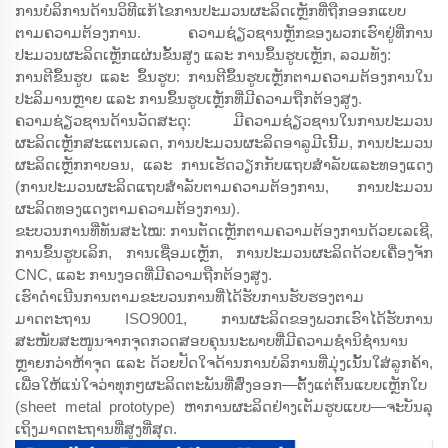
ການບໍລິການດ້ານວິທີແກ້ໄຂການປະມວນຜະລິດເຫຼັກທີ່ຖືກອອກແບບ
ຕາມຄວາມຕ້ອງການ. ຄວາມຊ່ຽວຊານຫຼັກຂອງພວກເຮົາຢູ່ທີ່ການ
ປະມວນຜະລິດເຫຼັກແຜ່ນຂັ້ນສູງ ແລະ ການຂຶ້ນຮູບເຫຼັກ, ລວມທັງ:
ການຕີຂຶ້ນຮູບ ແລະ ຂຶ້ນຮູບ: ການຕີຂຶ້ນຮູບເຫຼັກຕາມຄວາມຕ້ອງການໃນ
ປະລິມານຫຼາຍ ແລະ ການຂຶ້ນຮູບເຫຼັກທີ່ມີຄວາມຖືກຕ້ອງສູງ.
ຄວາມຊ່ຽວຊານດ້ານວັດສະດຸ: ມີຄວາມຊ່ຽວຊານໃນການປະມວນ
ຜະລິດເຫຼັກສະແຕນເລດ, ການປະມວນຜະລິດອາລູມີເນີ້ມ, ການປະມວນ
ຜະລິດເຫຼັກກາບອນ, ແລະ ການເຮັດວຽກກັບແຖບສຳລັບແລະທອງແດງ
(ການປະມວນຜະລິດແຖບສຳລັບຕາມຄວາມຕ້ອງການ, ການປະມວນ
ຜະລິດທອງແດງຕາມຄວາມຕ້ອງການ).
ຂະບວນການທີ່ທັນສະໄໝ: ການຕັດເຫຼັກຕາມຄວາມຕ້ອງການດ້ວຍເລເຊີ,
ການຂຶ້ນຮູບເລິກ, ການເຊື່ອມເຫຼັກ, ການປະມວນຜະລິດດ້ວຍເຄື່ອງຈັກ
CNC, ແລະ ການງອດທີ່ມີຄວາມຖືກຕ້ອງສູງ.
ເຮົາດຳເນີນການຕາມຂະບວນການທີ່ໄດ້ຮັບການຮັບຮອງຕາມ
ມາດຕະຖານ ISO9001, ການຜະລິດຂອງພວກເຮົາໄດ້ຮັບການ
ສະໜັບສະໜູນຈາກຈຸດກວດສອບຄຸນນະພາບທີ່ມີຄວາມຊຳນິຊຳນານ
ຫຼາຍກວ່າຫ້າຈຸດ ແລະ ດ້ວຍປັດໃຈດ້ານການບໍລິການທີ່ມຸ່ງເນັ້ນໃສ່ລູກຄ້າ,
ເພື່ອໃຫ້ແນ່ໃຈວ່າທຸກໆຜະລິດຕະພັນທີ່ສົ່ງອອກ—ຕັ້ງແຕ່ຕົ້ນແບບເຫຼັກໃບ
(sheet metal prototype) ຫາການຜະລິດຢ່າງເຕັມຮູບແບບ—ຈະບັນລຸ
ເຖິງມາດຕະຖານທີ່ສູງທີ່ສຸດ.