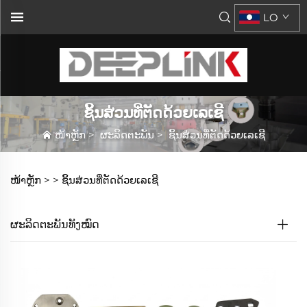
LO
ຊິ້ນສ່ວນທີ່ຕັດດ້ວຍເລເຊີ
ໜ້າຫຼັກ
>
ຜະລິດຕະພັນ
>
ຊິ້ນສ່ວນທີ່ຕັດດ້ວຍເລເຊີ
ໜ້າຫຼັກ >
>
ຊິ້ນສ່ວນທີ່ຕັດດ້ວຍເລເຊີ
ຜະລິດຕະພັນທັງໝົດ