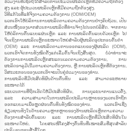
ຮ່ວມງານທີ່ເຊື່ອຖືໄດ້ສຳລັບການປະມວນຜະລິດເຫຼັກທີ່ມີຄວາມຖືກຕ້ອງ
ສູງ ແລະ ຜູ້ປະມວນຜະລິດເຫຼັກທີ່ມີຄວາມຖືກຕ້ອງສູງ.
ວິທີແກ້ໄຂທີ່ແທ້ຈິງຕາມຄວາມຕ້ອງການ (ODM/OEM)
ພວກເຮົາໃຫ້ບໍລິການການຜະລິດຕາມຄວາມຕ້ອງການຢ່າງຄົບຖ້ວນ, ເປັນ
ສ່ວນໜຶ່ງຂອງພາກສ່ວນການຜະລິດທີ່ທ່ານຈ້າງໄປນອກບໍລິສັດ. ຈາກການ
ໃຫ້ບໍລິການຕົ້ນແບບແຜ່ນເຫຼັກ ແລະ ການຜະລິດຕົ້ນແບບດ້ວຍເຫຼັກ ໄປ
ຈົນເຖິງການຜະລິດເຫຼັກຂະໜາດໃຫຍ່ສຳລັບຜູ້ຜະລິດອຸປະກອນຕົ້ນຕຳ
(OEM) ແລະ ການຜະລິດຕາມການອອກແບບຂອງຜູ້ຜະລິດ (ODM),
ພວກເຮົາຈັດການທັງໝົດຕັ້ງແຕ່ເລີ່ມຕົ້ນຈົນເຖິງສິ້ນສຸດ. ບໍ່ວ່າທ່ານຈະ
ຕ້ອງການການຜະລິດເຫຼັກສະແຕນເລດຕາມຄວາມຕ້ອງການ, ການ
ຜະລິດອາລູມີເນີ້ມຕາມຄວາມຕ້ອງການ, ຫຼື ການຜະລິດເຫຼັກທີ່ຕ້ອງການ,
ວິສະວະກອນຂອງພວກເຮົາຈະເປັນຄູ່ຮ່ວມງານຂອງທ່ານ.
ການຜະລິດທີ່ມີປະສິດທິຜົນດ້ານຕົ້ນທຶນ ແລະ ສາມາດຂະຫຍາຍ
ຂະໜາດໄດ້
ຂະບວນການທີ່ຖືກເຮັດໃຫ້ມີປະສິດທິຜົນ, ການບູລະນາການແນວຕັ້ງ,
ແລະ ຄວາມສາມາດໃນການຜະລິດປະລິມານຫຼາຍຂອງພວກເຮົາຖືກ
ອອກແບບມາເພື່ອຫຼຸດຜ່ອນຕົ້ນທຶນທັງໝົດຂອງທ່ານ. ພວກເຮົາເຊີ່ງ
ຊ່ຽວຊານທັງໃນດ້ານຄວາມຫຼາກຫຼາຍຂອງຮ້ານຜະລິດເຫຼັກຕາມຄວາມ
ຕ້ອງການສຳລັບຕົ້ນແບບ ແລະ ການຜະລິດເຫຼັກທີ່ມີປະສິດທິຜົນໃນ
ຂະໜາດໃຫຍ່, ໂດຍສະເໜີໂຄງສ້າງຕົ້ນທຶນທີ່ເໝາະສົມທີ່ສຸດສຳລັບ
ປະລິມານການສັ່ງຊື້ໃດໆ.