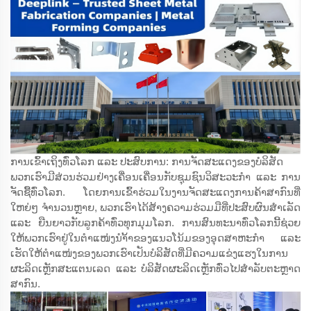
ການເຂົ້າເຖິງທົ່ວໂລກ ແລະ ປະສົບການ: ການຈັດສະແດງຂອງບໍລິສັດ
ພວກເຮົາມີສ່ວນຮ່ວມຢ່າງເຄື່ອນເຄື່ອນກັບຊຸມຊົນວິສະວະກຳ ແລະ ການ
ຈັດຊື້ທົ່ວໂລກ. ໂດຍການເຂົ້າຮ່ວມໃນງານຈັດສະແດງການຄ້າສາກົນທີ່
ໃຫຍ່ໆ ຈຳນວນຫຼາຍ, ພວກເຮົາໄດ້ສ້າງຄວາມຮ່ວມມືທີ່ປະສົບຜົນສຳເລັດ
ແລະ ຍືນຍາວກັບລູກຄ້າທົ່ວທຸກມຸມໂລກ. ການສົນທະນາທົ່ວໂລກນີ້ຊ່ວຍ
ໃຫ້ພວກເຮົາຢູ່ໃນຕຳແໜ່ງນຳ້້າຂອງແນວໂນ້ມຂອງອຸດສາຫະກຳ ແລະ
ເຮັດໃຫ້ຕຳແໜ່ງຂອງພວກເຮົາເປັນບໍລິສັດທີ່ມີຄວາມແຂ່ງແຮງໃນການ
ຜະລິດເຫຼັກສະແຕນເລດ ແລະ ບໍລິສັດຜະລິດເຫຼັກທົ່ວໄປສຳລັບຕະຫຼາດ
ສາກົນ.