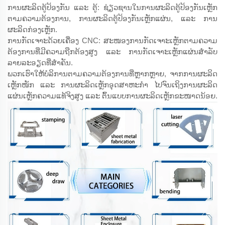
ການຜະລິດຕູ້ປ້ອງກັນ ແລະ ຕູ້: ຊ່ຽວຊານໃນການຜະລິດຕູ້ປ້ອງກັນເຫຼັກ
ຕາມຄວາມຕ້ອງການ, ການຜະລິດຕູ້ປ້ອງກັນເຫຼັກແຜ່ນ, ແລະ ການ
ຜະລິດກ່ອງເຫຼັກ.
ການກັດເຈາະດ້ວຍເຄື່ອງ CNC: ສະໜອງການກັດເຈາະເຫຼັກຕາມຄວາມ
ຕ້ອງການທີ່ມີຄວາມຖືກຕ້ອງສູງ ແລະ ການກັດເຈາະເຫຼັກແຜ່ນສຳລັບ
ລາຍລະອຽດທີ່ສຳຄັນ.
ພວກເຮົາໃຫ້ບໍລິການຕາມຄວາມຕ້ອງການທີ່ຫຼາກຫຼາຍ, ຈາກການຜະລິດ
ເຫຼັກໜັກ ແລະ ການຜະລິດເຫຼັກອຸດສາຫະກຳ ໄປຈົນເຖິງການຜະລິດ
ແຜ່ນເຫຼັກຄວາມແທ້ຈິງສູງ ແລະ ຕົ້ນແບບການຜະລິດເຫຼັກຂະໜາດນ້ອຍ.