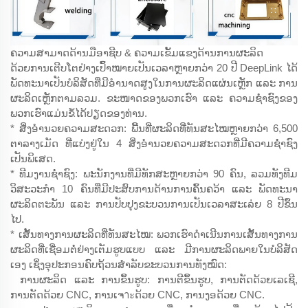
ຄວາມສາມາດດ້ານມືອາຊີບ & ຄວາມເຂັ້ມແຂງດ້ານການຜະລິດ
ດ້ວຍການເຕີບໂຕຢ່າງເປົ້າໝາຍເປັນເວລາຫຼາຍກວ່າ 20 ປີ DeepLink ໄດ້
ພັດທະນາເປັນບໍລິສັດທີ່ມີອຳນາດສູງໃນການຜະລິດແຜ່ນເຫຼັກ ແລະ ການ
ຜະລິດເຫຼັກຕາມລວມ. ຂະໜາດຂອງພວກເຮົາ ແລະ ຄວາມຊ່ຳຊົງຂອງ
ພວກເຮົາແມ່ນຂໍ້ໄດ້ປຽດຂອງທ່ານ.
* ສິ່ງອຳນວຍຄວາມສະດວກ: ພື້ນທີ່ຜະລິດທີ່ທັນສະໄໝຫຼາຍກວ່າ 6,500
ຕາລາງເມັດ ທີ່ແບ່ງຢູ່ໃນ 4 ສິ່ງອຳນວຍຄວາມສະດວກທີ່ມີຄວາມຊ່ຳຊົງ
ເປັນພິເສດ.
* ທີມງານຊ່ຳຊົງ: ພະນັກງານທີ່ມີທັກສະຫຼາຍກວ່າ 90 ຄົນ, ລວມທັງທີມ
ວິສະວະກຳ 10 ຄົນທີ່ມີປະສົບການດ້ານການຄົ້ນຄວ້າ ແລະ ພັດທະນາ
ຜະລິດຕະພັນ ແລະ ການປັບປຸງຂະບວນການເປັນເວລາສະເລ່ຍ 8 ປີຂຶ້ນ
ໄປ.
* ເສັ້ນທາງການຜະລິດທີ່ທັນສະໄໝ: ພວກເຮົາດຳເນີນການເສັ້ນທາງການ
ຜະລິດທີ່ເຊື່ອມຕໍ່ຢ່າງເຕັມຮູບແບບ ແລະ ມີການຜະລິດພາຍໃນບໍລິສັດ
ເອງ ເຊິ່ງອຸປະກອນຄົບຖ້ວນສຳລັບຂະບວນການທັງໝົດ:
ການຜະລິດ ແລະ ການຂຶ້ນຮູບ: ການຕີຂຶ້ນຮູບ, ການຕັດດ້ວຍເລເຊີ,
ການຕັດດ້ວຍ CNC, ການເຈาะດ້ວຍ CNC, ການງອດ້ວຍ CNC.