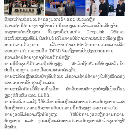
ທັກສະດ້ານວິສະວະກຳຂອງພວກເຮົາ ແລະ ປະເພດຫຼັກ
ຄວາມຊຳນິຊຳນາງທາງດ້ານເຕັກນິກຂອງພວກເຮົາແມ່ນເປັນເຄື່ອງຈັກ
ຂອງການດຳເນີນງານ. ທີມງານວິສະວະກຳ DeepLink ໃຫ້ການ
ສະໜັບສະໜູນທີ່ບໍ່ມີໃຜເທີຍບໍ່ໄດ້ໃນການບໍລິການການຜະລິດເຄື່ອງເຫຼັກ
ຕາມຄວາມຕ້ອງການ, ເລີ່ມຈາກຄຳແນະນຳດ້ານການອອກແບບເພື່ອ
ຄວາມງ່າຍໃນການຜະລິດ (DFM) ຈົນເຖິງການປັບປຸງຂະບວນການ.
ຄວາມຊຳນິຊຳນາງທາງດ້ານເຕັກນິກຫຼັກ:
ການຕີຂຶ້ນຮູບທີ່ມີຄວາມຖືກຕ້ອງສູງ: ສຳລັບຊິ້ນສ່ວນທີ່ຕ້ອງຜະລິດໃນ
ປະລິມານຫຼາຍ ແລະ ມີຄວາມສອດຄ່ອງກັນ.
ການຜະລິດເຫຼັກແຜ່ນຢ່າງຄົບຖ້ວນ: ມີຄວາມຊຳນິຊຳນາງໃນທັງໝົດຂອງ
ຂະບວນການຂຶ້ນຮູບເຫຼັກແຜ່ນ.
ການຜະລິດດ້ວຍວິທີການດຶງເລິກ: ສຳລັບການສ້າງຮູບຮ່າງທີ່ເປັນເຄື່ອງ
ຫຼວງທີ່ສັບສົນ ແລະ ບໍ່ມີຂໍ້ຕໍ່.
ການຕັດດ້ວຍເລເຊີ: ໃຫ້ບໍລິການຕັດເຫຼັກແຜ່ນຕາມຄວາມຕ້ອງການ ແລະ
ຕັດເຫຼັກຕາມຄວາມຕ້ອງການດ້ວຍຄວາມຖືກຕ້ອງສູງ ແລະ ຄວາມໄວ.
ການງອດທີ່ມີຄວາມຖືກຕ້ອງສູງ: ໃຫ້ບໍລິການງອດເຫຼັກຕາມຄວາມ
ຕ້ອງການ ແລະ ງອດເຫຼັກແຜ່ນຕາມຄວາມຕ້ອງການສຳລັບຮູບຮ່າງທີ່
ສັບສົນ.