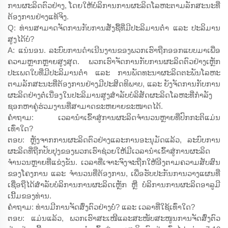
ການຜະລິດຕົວຢ່າງ, ໂດຍໃຫ້ບໍລິການການຜະລິດໂລຫະຕາມລັກສະນະທີ່
ຕ້ອງການຢ່າງແທ້ຈິງ.
Q: ທ່ານສາມາດຈັດການກັບການສັ່ງຊື້ທີ່ມີປະລິມານຕ່ຳ ແລະ ປະລິມານ
ສູງໄດ້ບໍ?
A: ແນ່ນອນ. ລະບົບການດຳເນີນງານຂອງພວກເຮົາຖືກອອກແບບມາເພື່ອ
ຄວາມຫຼາກຫຼາຍສູງສຸດ. ພວກເຮົາຈັດການກັບການຜະລິດຕົວຢ່າງເຫຼັກ
ປະເພດໃບທີ່ມີປະລິມານຕ່ຳ ແລະ ການພັດທະນາຜະລິດຕະພັນໂລຫະ
ຕາມລັກສະນະທີ່ຕ້ອງການຢ່າງມີປະສິດທິພາບ, ແລະ ຍັງຈັດການກັບການ
ຜະລິດຢ່າງຕໍ່ເນື່ອງໃນປະລິມານສູງສຳລັບບໍລິສັດຜະລິດໂລຫະທີ່ກຳລັງ
ຊອກຫາຄູ່ຮ່ວມງານທີ່ສາມາດຂະຫຍາຍຂະໜາດໄດ້.
ຄຳຖາມ: ເວລານຳເຂົ້າສູ່ການຜະລິດຈຳນວນຫຼາຍທີ່ປົກກະຕິແມ່ນ
ເທົ່າໃດ?
ຕອບ: ຫຼັງຈາກການຜະລິດຕົວຢ່າງແລະການອະນຸມັດແລ້ວ, ລະບົບການ
ຜະລິດທີ່ຖືກປັບປຸງຂອງພວກເຮົາຊ່ວຍໃຫ້ມີເວລານຳເຂົ້າສູ່ການຜະລິດ
ຈຳນວນຫຼາຍທີ່ແຂ່ງຂັນ. ເວລາທີ່ເຈາະຈົງຈະຖືກໃຫ້ອີງຕາມຄວາມສັບສົນ
ຂອງໂຄງການ ແລະ ຈຳນວນທີ່ຕ້ອງການ, ເພື່ອຮັບປະກັນການວາງແຜນທີ່
ເຊື່ອຖືໄດ້ສຳລັບບໍລິການການຜະລິດເຫຼັກ ຫຼື ບໍລິການການຜະລິດອາລູມີ
ເນີ້ມຂອງທ່ານ.
ຄຳຖາມ: ທ່ານມີການຈັດສົ່ງຕົວຢ່າງບໍ່? ແລະ ເວລາທີ່ໃຊ້ເທົ່າໃດ?
ຕອບ: ແມ່ນແລ້ວ, ພວກເຮົາສະເໜີແລະສະໜັບສະໜູນການຈັດສົ່ງຕົວ