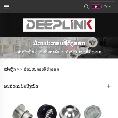
LO
ສ່ວນປະກອບທີ່ດຶງອອກ
ໜ້າຫຼັກ
>
ຜະລິດຕະພັນ
>
ສ່ວນປະກອບທີ່ດຶງອອກ
ໜ້າຫຼັກ >
>
ສ່ວນປະກອບທີ່ດຶງອອກ
ຜະລິດຕະພັນທັງໝົດ