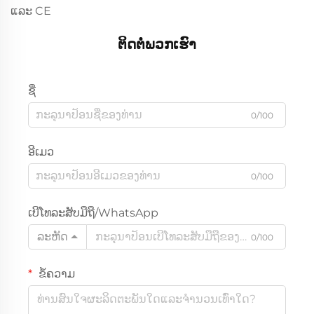
ແລະ CE
ຕິດຕໍ່ພວກເຮົາ
ຊື່
0/100
ອີເມວ
0/100
ເບີໂທລະສັບມືຖື/WhatsApp
ລະຫັດ
0/100
ຂໍ້ຄວາມ