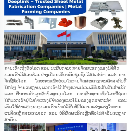
ການເຂົ້າເຖິງທົ່ວໂລກ ແລະ ປະສົບການ: ການຈັດສະແດງຂອງບໍລິສັດ
ພວກເຮົາມີສ່ວນຮ່ວມຢ່າງເຄື່ອນເຄື່ອນກັບຊຸມຊົນວິສະວະກຳ ແລະ ການ
ຈັດຊື້ທົ່ວໂລກ. ໂດຍການເຂົ້າຮ່ວມໃນງານຈັດສະແດງການຄ້າສາກົນທີ່
ໃຫຍ່ໆ ຈຳນວນຫຼາຍ, ພວກເຮົາໄດ້ສ້າງຄວາມຮ່ວມມືທີ່ປະສົບຜົນສຳເລັດ
ແລະ ຍືນຍາວກັບລູກຄ້າທົ່ວທຸກມຸມໂລກ. ການສົນທະນາທົ່ວໂລກນີ້ຊ່ວຍ
ໃຫ້ພວກເຮົາຢູ່ໃນຕຳແໜ່ງນຳ້້າຂອງແນວໂນ້ມຂອງອຸດສາຫະກຳ ແລະ
ເຮັດໃຫ້ຕຳແໜ່ງຂອງພວກເຮົາເປັນບໍລິສັດທີ່ມີຄວາມແຂ່ງແຮງໃນການ
ຜະລິດເຫຼັກສະແຕນເລດ ແລະ ບໍລິສັດຜະລິດເຫຼັກທົ່ວໄປສຳລັບຕະຫຼາດ
ສາກົນ.