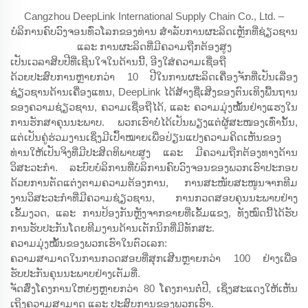
Cangzhou DeepLink International Supply Chain Co., Ltd. –
ບໍລິການຄົບວົງຈອນທົ່ວໂລກຂອງທ່ານ ສຳລັບການຜະລິດເຫຼັກທີ່ຊ່ຽວຊານ
ແລະ ການຜະລິດທີ່ມີຄວາມຖືກຕ້ອງສູງ
ເປັນເວລາສິບປີທີ່ເຊີນໃຈໃນດ້ານນີ້, ອີງໃສ່ຄວາມເຊື່ອຖື
ດ້ວຍປະສົບການຫຼາຍກວ່າ 10 ປີໃນການຜະລິດເຄື່ອງຈັກທີ່ເປັນເລື່ອງ
ຊ່ຽວຊານດ້ານເຄື່ອງແທນ, DeepLink ໄດ້ສ້າງຊື່ເສີງຂອງຕົນເທິງພື້ນຖານ
ຂອງຄວາມຊ່ຽວຊານ, ຄວາມເຊື່ອຖືໄດ້, ແລະ ຄວາມມຸ່ງໝັ້ນຢ່າງແຮງໃນ
ການຮັກສາຄຸນນະພາບ. ພວກເຮົາບໍ່ໄດ້ເປັນພຽງແຕ່ຜູ້ສະໜອງເທົ່ານັ້ນ,
ແຕ່ເປັນຄູ່ຮ່ວມງານເຊິ່ງມີເປົ້າໝາຍເພື່ອປ່ຽນແປງຄວາມຄິດເຫັນຂອງ
ທ່ານໃຫ້ເປັນຈິງທີ່ມີປະສິດທິພາບສູງ ແລະ ມີຄວາມຖືກຕ້ອງທາງດ້ານ
ວິສະວະກຳ. ລະບົບບໍລິການທີ່ບໍລິການຄົບວົງຈອນຂອງພວກເຮົາປະກອບ
ດ້ວຍການຕັດແຕ່ງຕາມຄວາມຕ້ອງການ, ການສະໜັບສະໜູນຈາກທີມ
ງານວິສະວະກຳທີ່ມີຄວາມຊ່ຽວຊານ, ການກວດສອບຄຸນນະພາບຢ່າງ
ເຂັ້ມງວດ, ແລະ ການປ້ອງກັນຫຼັງຈາກຂາຍທີ່ເຂັ້ມແຂງ, ທັງໝົດນີ້ໄດ້ຮັບ
ການຮັບປະກັນໂດຍທີມງານດ້ານເຕັກນິກທີ່ມີທັກສະ.
ຄວາມມຸ່ງໝັ້ນຂອງພວກເຮົາໃນຕົວເລກ:
ຄວາມສາມາດໃນການກວດສອບທີ່ສຸກເສີນຫຼາຍກວ່າ 100 ຢ່າງເພື່ອ
ຮັບປະກັນຄຸນນະພາບຢ່າງເຕັມທີ່.
ຈັດສົ່ງໂຄງການໃຫຍ່ໆຫຼາຍກວ່າ 80 ໂຄງການຕໍ່ປີ, ເຊິ່ງສະແດງໃຫ້ເຫັນ
ເຖິງຄວາມສາມາດ ແລະ ປະສົບການຂອງພວກເຮົາ.