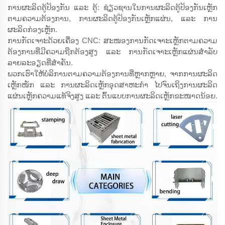
ການຜະລິດຕູ້ປ້ອງກັນ ແລະ ຕູ້: ຊ່ຽວຊານໃນການຜະລິດຕູ້ປ້ອງກັນເຫຼັກ
ຕາມຄວາມຕ້ອງການ, ການຜະລິດຕູ້ປ້ອງກັນເຫຼັກແຜ່ນ, ແລະ ການ
ຜະລິດກ່ອງເຫຼັກ.
ການກັດເຈາະດ້ວຍເຄື່ອງ CNC: ສະໜອງການກັດເຈາະເຫຼັກຕາມຄວາມ
ຕ້ອງການທີ່ມີຄວາມຖືກຕ້ອງສູງ ແລະ ການກັດເຈາະເຫຼັກແຜ່ນສຳລັບ
ລາຍລະອຽດທີ່ສຳຄັນ.
ພວກເຮົາໃຫ້ບໍລິການຕາມຄວາມຕ້ອງການທີ່ຫຼາກຫຼາຍ, ຈາກການຜະລິດ
ເຫຼັກໜັກ ແລະ ການຜະລິດເຫຼັກອຸດສາຫະກຳ ໄປຈົນເຖິງການຜະລິດ
ແຜ່ນເຫຼັກຄວາມແທ້ຈິງສູງ ແລະ ຕົ້ນແບບການຜະລິດເຫຼັກຂະໜາດນ້ອຍ.