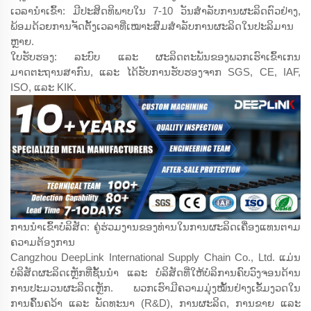
ເວລານຳເຂົ້າ: ມີປະສິດທິພາບໃນ 7-10 ວັນສຳລັບການຜະລິດຕົວຢ່າງ,
ພ້ອມດ້ວຍການຈັດຕັ້ງເວລາທີ່ເໝາະສົມສຳລັບການຜະລິດໃນປະລິມານ
ຫຼາຍ.
ໃບຮັບຮອງ: ລະບົບ ແລະ ຜະລິດຕະພັນຂອງພວກເຮົາເຂົ້າເກນ
ມາດຕະຖານສາກົນ, ແລະ ໄດ້ຮັບການຮັບຮອງຈາກ SGS, CE, IAF,
ISO, ແລະ KIK.
ການນຳເຂົ້າບໍລິສັດ: ຄູ່ຮ່ວມງານຂອງທ່ານໃນການຜະລິດເຄື່ອງແທນຕາມ
ຄວາມຕ້ອງການ
Cangzhou DeepLink International Supply Chain Co., Ltd. ແມ່ນ
ບໍລິສັດຜະລິດເຫຼັກທີ່ຊັ້ນນຳ ແລະ ບໍລິສັດທີ່ໃຫ້ບໍລິການຄົບວົງຈອນດ້ານ
ການປະມວນຜະລິດເຫຼັກ. ພວກເຮົາມີຄວາມມຸ່ງໝັ້ນຢ່າງເຂັ້ມງວດໃນ
ການຄົ້ນຄວ້າ ແລະ ພັດທະນາ (R&D), ການຜະລິດ, ການຂາຍ ແລະ