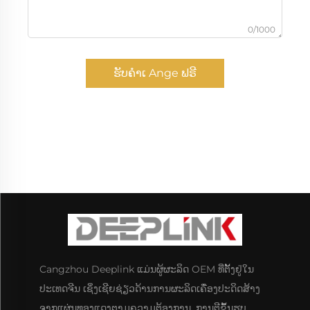
0/1000
ຮັບຄຳເ Ange ຟຣີ
Cangzhou Deeplink ແມ່ນຜູ້ຜະລິດ OEM ທີ່ຕັ້ງຢູ່ໃນ
ປະເທດຈີນ ເຊິ່ງເຊີຍຊ່ຽວດ້ານການຜະລິດເຄື່ອງປະດິດສ້າງ
ຈາກແຜ່ນທອງແດງຕາມຄວາມຕ້ອງການ, ການຕີຂຶ້ນຮູບ