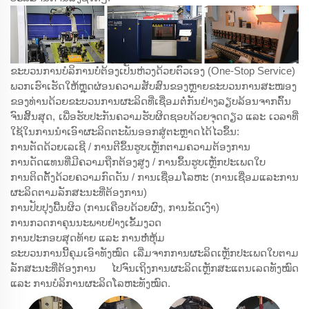
ຂະບວນການບໍລິການບໍ່ຕ້ອງເປັນຫ່ວງດ້ວຍຕົວເອງ (One-Stop Service)
ພວກເຮົາເຮັດໃຫ້ຫຼຸດຜ່ອນຄວາມສັບສົນຂອງຫຼາຍຂະບວນການສະໜອງ
ຂອງທ່ານດ້ວຍຂະບວນການຜະລິດທີ່ເຊື່ອມຕໍ່ກັນຢ່າງລຽບລ້ອນຈາກຕົ້ນ
ຈົນສິ້ນສຸດ, ເພື່ອຮັບປະກັນຄວາມຮັບຜິດຊອບດ້ວຍຈຸດດຽວ ແລະ ເວລາທີ່
ໃຊ້ໃນການນຳເອົາຜະລິດຕະພັນອອກສູ່ຕະຫຼາດໄດ້ໄວຂຶ້ນ:
ການຕັດດ້ວຍເລເຊີ / ການຕີຂຶ້ນຮູບເຫຼັກຕາມຄວາມຕ້ອງການ
ການດັດແທນທີ່ມີຄວາມຖືກຕ້ອງສູງ / ການຂຶ້ນຮູບເຫຼັກປະເພດໃບ
ການຕິດຕັ້ງດ້ວຍຄວາມກົດດັນ / ການເຊື່ອມໂລຫະ (ການເຊື່ອມແລະການ
ຜະລິດຕາມລັກສະນະທີ່ຕ້ອງການ)
ການປັບປຸງພື້ນຜິວ (ການເຄືອບດ້ວຍຜົງ, ການຂັດເງົາ)
ການກວດກາຄຸນນະພາບຢ່າງເຂັ້ມງວດ
ການປະກອບສຸດທ້າຍ ແລະ ການຫໍ່ຫຸ້ມ
ຂະບວນການນີ້ຄຸມເອົາທັງໝົດ ເລີ່ມຈາກການຜະລິດເຫຼັກປະເພດໃບຕາມ
ລັກສະນະທີ່ຕ້ອງການ ໄປຈົນເຖິງການຜະລິດເຫຼັກສະແຕນເລດທັງໝົດ
ແລະ ການບໍລິການຜະລິດໂລຫະທັງໝົດ.