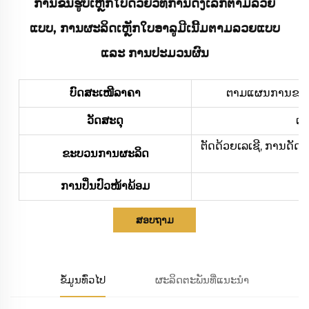
ການຂຶ້ນຮູບເຫຼັກໃບດ້ວຍວິທີການດຶງເລິກຕາມລວຍ
ແບບ, ການຜະລິດເຫຼັກໃບອາລູມີເນີ້ມຕາມລວຍແບບ
ແລະ ການປະມວນຜົນ
ບົດສະເໜີລາຄາ
ຕາມແຜນການຂອງທ່າ
ວັດສະດຸ
ເຫ
ຕັດດ້ວຍເລເຊີ, ການດັດ
ຂະບວນການຜະລິດ
ການປິ່ນປົວໜ້າພ້ອມ
ກາ
ສອບຖາມ
ຂໍ້ມູນທົ່ວໄປ
ຜະລິດຕະພັນທີ່ແນະນຳ