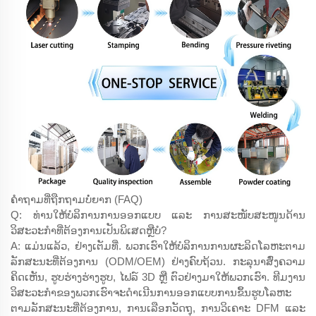
ຄຳຖາມທີ່ຖືກຖາມບໍ່ຍາກ (FAQ)
Q: ທ່ານໃຫ້ບໍລິການການອອກແບບ ແລະ ການສະໜັບສະໜູນດ້ານ
ວິສະວະກຳທີ່ຕ້ອງການເປັນພິເສດຫຼືບໍ?
A: ແມ່ນແລ້ວ, ຢ່າງເຕັມທີ່. ພວກເຮົາໃຫ້ບໍລິການການຜະລິດໂລຫະຕາມ
ລັກສະນະທີ່ຕ້ອງການ (ODM/OEM) ຢ່າງຄົບຖ້ວນ. ກະລຸນາສົ່ງຄວາມ
ຄິດເຫັນ, ຮູບຮ່າງຮ່າງຮູບ, ໄຟລ໌ 3D ຫຼື ຕົວຢ່າງມາໃຫ້ພວກເຮົາ. ທີມງານ
ວິສະວະກຳຂອງພວກເຮົາຈະດຳເນີນການອອກແບບການຂຶ້ນຮູບໂລຫະ
ຕາມລັກສະນະທີ່ຕ້ອງການ, ການເລືອກວັດຖຸ, ການວິເຄາະ DFM ແລະ