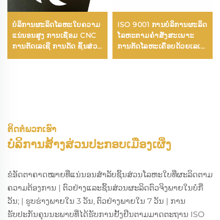
ບໍລິການຜະລິດໂລຫະໃບຄວາມ
ISO 9001 ການບໍລິການຜະລິດ
ແນ່ນອນສູງ ການເຊື່ອມ CNC
ໂລຫະຕາມຄໍາສັ່ງສະເພາະ
ການຕັດເລເຊີ ການດັດ ຊິ້ນສ່ວນ
ການຕັດໂລຫະເຄືອບດ້ວຍເລເຊີ
ສະແຕມບິ້ງ ການຜະລິດໂລຫະ
ໂລຫະເຄືອບສະແຕນເລດຕາມ
ໃບດ້ວຍອາລູມິນຽມ ແລະ ສະ
ຄໍາສັ່ງສະເພາະ ສ່ວນປະກອບ
ແຕນເລດ
ໂລຫະຕາມຄໍາສັ່ງສະເພາະ
ຕິດຕໍ່ພວກເຮົາ
ບໍລິການສ້າງສ່ວນປະກອບເມືອງເຜິ່ງ
ຂໍອັດຕາຄາດໝາຍທີ່ແນ່ນອນສຳລັບຊິ້ນສ່ວນໂລຫະໃບທີ່ຜະລິດຕາມ
ຄວາມຕ້ອງການ | ຕົວຢ່າງແລະຊິ້ນສ່ວນຜະລິດຕົວຈິງພາຍໃນບໍ່ກີ່
ວັນ; | ຮູບຮ່າງພາຍໃນ 3 ວັນ, ຕົວຢ່າງພາຍໃນ 7 ວັນ | ການ
ຮັບປະກັນຄຸນນະພາບທີ່ໄດ້ຮັບການຢັ້ງຢືນຕາມມາດຕະຖານ ISO