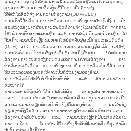
ຮ່ວມງານທີ່ເຊື່ອຖືໄດ້ສຳລັບການປະມວນຜະລິດເຫຼັກທີ່ມີຄວາມຖືກຕ້ອງ
ສູງ ແລະ ຜູ້ປະມວນຜະລິດເຫຼັກທີ່ມີຄວາມຖືກຕ້ອງສູງ.
ວິທີແກ້ໄຂທີ່ແທ້ຈິງຕາມຄວາມຕ້ອງການ (ODM/OEM)
ພວກເຮົາໃຫ້ບໍລິການການຜະລິດຕາມຄວາມຕ້ອງການຢ່າງຄົບຖ້ວນ, ເປັນ
ສ່ວນໜຶ່ງຂອງພາກສ່ວນການຜະລິດທີ່ທ່ານຈ້າງໄປນອກບໍລິສັດ. ຈາກການ
ໃຫ້ບໍລິການຕົ້ນແບບແຜ່ນເຫຼັກ ແລະ ການຜະລິດຕົ້ນແບບດ້ວຍເຫຼັກ ໄປ
ຈົນເຖິງການຜະລິດເຫຼັກຂະໜາດໃຫຍ່ສຳລັບຜູ້ຜະລິດອຸປະກອນຕົ້ນຕຳ
(OEM) ແລະ ການຜະລິດຕາມການອອກແບບຂອງຜູ້ຜະລິດ (ODM),
ພວກເຮົາຈັດການທັງໝົດຕັ້ງແຕ່ເລີ່ມຕົ້ນຈົນເຖິງສິ້ນສຸດ. ບໍ່ວ່າທ່ານຈະ
ຕ້ອງການການຜະລິດເຫຼັກສະແຕນເລດຕາມຄວາມຕ້ອງການ, ການ
ຜະລິດອາລູມີເນີ້ມຕາມຄວາມຕ້ອງການ, ຫຼື ການຜະລິດເຫຼັກທີ່ຕ້ອງການ,
ວິສະວະກອນຂອງພວກເຮົາຈະເປັນຄູ່ຮ່ວມງານຂອງທ່ານ.
ການຜະລິດທີ່ມີປະສິດທິຜົນດ້ານຕົ້ນທຶນ ແລະ ສາມາດຂະຫຍາຍ
ຂະໜາດໄດ້
ຂະບວນການທີ່ຖືກເຮັດໃຫ້ມີປະສິດທິຜົນ, ການບູລະນາການແນວຕັ້ງ,
ແລະ ຄວາມສາມາດໃນການຜະລິດປະລິມານຫຼາຍຂອງພວກເຮົາຖືກ
ອອກແບບມາເພື່ອຫຼຸດຜ່ອນຕົ້ນທຶນທັງໝົດຂອງທ່ານ. ພວກເຮົາເຊີ່ງ
ຊ່ຽວຊານທັງໃນດ້ານຄວາມຫຼາກຫຼາຍຂອງຮ້ານຜະລິດເຫຼັກຕາມຄວາມ
ຕ້ອງການສຳລັບຕົ້ນແບບ ແລະ ການຜະລິດເຫຼັກທີ່ມີປະສິດທິຜົນໃນ
ຂະໜາດໃຫຍ່, ໂດຍສະເໜີໂຄງສ້າງຕົ້ນທຶນທີ່ເໝາະສົມທີ່ສຸດສຳລັບ
ປະລິມານການສັ່ງຊື້ໃດໆ.