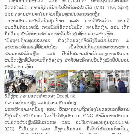
ການປະມວນຜະລິດ ແລະ ການເຊື່ອມຕໍ່: ການເຊື່ອມດ້ວຍໄຟຟ້າ
ອັດຕະໂນມັດ, ການເຊື່ອມດ້ວຍໄຟຟ້າອັດຕະໂນມັດ (MIG, TIG, Spot),
ແລະ ຄວາມສາມາດໃນການເຊື່ອມທຸກປະເພດຂອງເຫຼັກ.
ການປະມວນຜະລິດຂັ້ນສຸດທ້າຍ ແລະ ການຕີ່ສະແຕັມ: ການຕີ່
ສະແຕັມດ້ວຍເລເຊີ, ການພົ່ນສີອັດຕະໂນມັດ, ການຂັດເງົາ, ແລະ ເຕັກ
ນິກອື່ນໆ ສຳລັບການປະມວນຜະລິດຂັ້ນສຸດທ້າຍຂອງແຜ່ນເຫຼັກ.
*ພື້ນຖານດ້ານຄຸນນະພາບ: ຫ້ອງທົດລອງທີ່ຈັດຕັ້ງຂຶ້ນເປັນພິເສດ ມີ
ອຸປະກອນທົດລອງທີ່ທັນສະໄໝ ເພື່ອຮັບປະກັນຄຸນນະພາບຂອງການ
ປະມວນຜະລິດເຫຼັກ ແລະ ຢືນຢັນຄວາມສຳເລັດຂອງການປະມວນ
ຜະລິດເຫຼັກທີ່ມີຄວາມຖືກຕ້ອງສູງ ສຳລັບຜະລິດຕະພັນທັງໝົດທີ່ປະມວນ
ຜະລິດຈາກເຫຼັກ.
ຂໍ້ດີຫຼັກ: ຄວາມແຕກຕ່າງຂອງ DeepLink
ຄວາມແນ່ນອນສູງ ແລະ ຄວາມສອດຄ່ອງ
ພວກເຮົາສາມາດບັນລຸ ແລະ ຮັກສາຄວາມຖືກຕ້ອງໃນຂອບເຂດທີ່ແຄບ
ທີ່ສຸດເຖິງ ±0.01mm ໂດຍອີງໃສ່ອຸປະກອນ CNC ສຳລັບການປະມວນ
ຜະລິດແຜ່ນເຫຼັກທີ່ທັນສະໄໝ ແລະ ລະບົບການຄວບຄຸມຄຸນນະພາບ
(QC) ທີ່ເຂັ້ມງວດ ແລະ ມີຫຼາຍຂັ້ນຕອນ. ນີ້ເຮັດໃຫ້ພວກເຮົາເປັນຄູ່