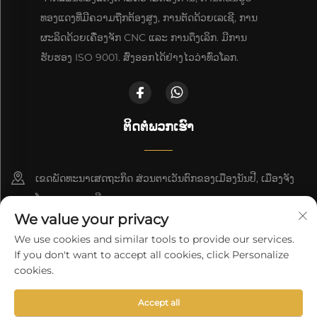
ທອງແດງທີ່ມີຄວາມຖືກຕ້ອງສູງ, ການຕັດດ້ວຍເລເຊີ, ການ
ຜະລິດດ້ວຍເຄື່ອງຈັກ CNC ແລະ ການດຶງເລິກ. ມີການ
ຮັບຮອງ ISO 9001. ສົ່ງອອກໄດ້ຢ່າງໄວວ່າທົ່ວໂລກ.
ຕິດຕໍ່ພວກເຮົາ
ເຂດພັດທະນາເສດຖະກິດ ສ່ວນຕາເວັນຕົກຂອງເມືອງນັນປີ, ເມືອງຈັງ
ໂຈວ, ແຂວງເຫຫີ
We value your privacy
+86-18617745678
We use cookies and similar tools to provide our services.
If you don't want to accept all cookies, click Personalize
[email protected]
cookies.
Accept all
ລິຂະສິດ © 2025 ິງໂຊ Cangzhou Deeplink International Supply