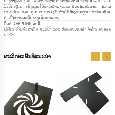
ຢ່າງຢ່າງເຂີ້ມງວດ. ເວລານຳເຂົ້າສູ່ການຜະລິດຕົວຢ່າງທົ່ວໄປແມ່ນ 7-10
ມື້ເຮັດວຽກ, ເຊິ່ງຊ່ວຍໃຫ້ທ່ານສາມາດກວດສອບຄຸນນະພາບ, ຄວາມ
ເໝາະສົມ, ແລະ ຄຸນນະພາບຂອງພື້ນຜິວໄດ້ຢ່າງເປັນຮູບປະທຳກ່ອນທີ່ຈະ
ດຳເນີນການຜະລິດຢ່າງເຕັມຮູບແບບ.
ຕິດຕໍ່ DEEPLINK ວັນນີ້
ບໍລິສັດ ເດີ້ນລິ້ງ ສາກົນ ສະແປັງ ແລະ ຫ່ວຍລະບອກອິງ ຈຳກັດ ນະຄອນ
ຄາງໂຈ
ຜະລິດຕະພັນທີ່ແນະນຳ