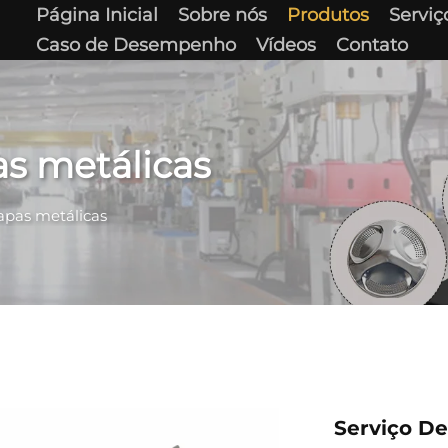
Página Inicial
Sobre nós
Produtos
Serviç
Caso de Desempenho
Vídeos
Contato
as metálicas
apas metálicas
Serviço D