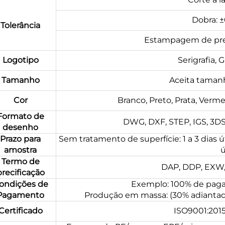
Dobra: 
Tolerância
Estampagem de pre
Logotipo
Serigrafia, 
Tamanho
Aceita tamanh
Cor
Branco, Preto, Prata, Verme
Formato de
DWG, DXF, STEP, IGS, 3DS, 
desenho
Prazo para
Sem tratamento de superfície: 1 a 3 dias ú
amostra
ú
Termo de
DAP, DDP, EXW, 
precificação
ondições de
Exemplo: 100% de pag
Pagamento
Produção em massa: (30% adiantado
Certificado
ISO9001:201