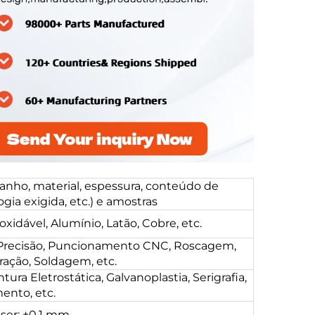
nho, material, espessura, conteúdo de
ia exigida, etc.) e amostras
xidável, Alumínio, Latão, Cobre, etc.
 Precisão, Puncionamento CNC, Roscagem,
ação, Soldagem, etc.
ra Eletrostática, Galvanoplastia, Serigrafia,
ento, etc.
aser: ±0,1 mm