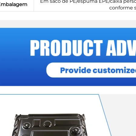
Em saco de PE/espuma EPE/caixa perso
Embalagem
conforme su