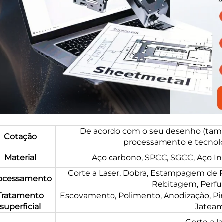
De acordo com o seu desenho (tama
Cotação
processamento e tecnolog
Material
Aço carbono, SPCC, SGCC, Aço Ino
Corte a Laser, Dobra, Estampagem de
ocessamento
Rebitagem, Perfur
Tratamento
Escovamento, Polimento, Anodização, Pintu
superficial
Jateam
Corte a l