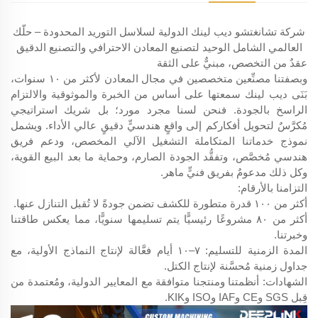
شركة تشانغتشو ديب لينك الدولية لسلاسل التوريد المحدودة – حلّك
العالمي الشامل الوحيد لتصنيع المعادن الاحترافي والتصنيع الدقيق
عقدٌ من التخصص، مبنيٌّ على الثقة
وبصفتنا مصنِّعين متخصصين في مجال المعادن لأكثر من ١٠ سنوات،
بَنَى ديب لينك سمعتها على أساس من الخبرة والموثوقية والالتزام
الراسخ بالجودة. فنحن لسنا مجرد مورد؛ بل شريك استراتيجي
مُكرَّسٌ لتحويل أفكاركم إلى واقعٍ هندسيٍّ دقيقٍ عالي الأداء. ويشمل
نموذج خدماتنا المتكاملة التشغيل الآلي المخصص، ودعم فريق
هندسي مُخصَّص، وتفقُّد الجودة الصارم، وحماية ما بعد البيع القوية،
وكل ذلك مدعومٌ بفريق فنيٍّ ماهر.
التزامنا بالأرقام:
أكثر من ١٠٠ قدرة متطورة للكشف تضمن جودةً لا تُقبل التنازل عنها.
أكثر من ٨٠ مشروعًا رئيسيًّا يتم تسليمها سنويًّا، مما يعكس طاقتنا
وخبرتنا.
المدة الزمنية للتسليم: ٧–١٠ أيام فعَّالة لإنتاج النماذج الأولية، مع
جداول زمنية مُحسَّنة لإنتاج الكتل.
الشهادات: أنظمتنا ومنتجنا متوافقة مع المعايير الدولية، ومُعتمدة من
قِبل SGS وCE وIAF وISO وKIK.