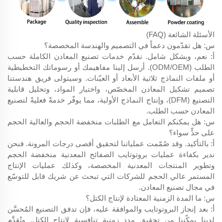
الأسئلة الشائعة (FAQ)
س: هل تقدّمون دعماً في التصميم والهندسة المخصصة؟
أ: نعم، وبشكل شامل. نقدّم خدمات تصنيع المعادن الكاملة حسب
الطلب (ODM/OEM). أرسل إلينا مفاهيمك أو رسوماتك التخطيطية
أو ملفات النماذج ثلاثية الأبعاد أو العيّنات. وسيتولى فريق هندستنا
تصميم تشكيل المعادن المخصّص، واختيار المواد، وتحليل قابلية
التصنيع (DFM)، وإنتاج النماذج الأولية، مما يوفّر خدمةً فعليةً لتصنيع
المعادن حسب الطلب.
س: هل يمكنكم التعامل مع الطلبات منخفضة الحجم والعالية الحجم
على حدٍّ سواء؟
أ: بالتأكيد. وقد صُمّمت عملياتنا لتحقيق أقصى درجات المرونة. فنحن
ندير بكفاءة عمليات بروتوتايب الصفائح المعدنية منخفضة الحجم
وتطوير المنتجات المعدنية المخصصة، وكذلك عمليات الإنتاج
المستمر عالي الحجم للشركات التي تبحث عن شريك قابل للتوسّع
في مجال تصنيع المعادن.
س: ما المدة الزمنية المعتادة لإنتاج الكتل؟
أ: بعد إنجاز البروتوتايب والموافقة عليه، فإن تدفق التصنيع المُحسَّن
لدينا يمكّننا من تحقيق مدد زمنية تنافسية لإنتاج الكتل. وتُقدَّم