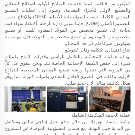
مُفوَّضٍ من قبلكم. فمنذ خدمات النماذج الأولية لصفائح المعادن
والتصنيع الأولي للأجزاء المعدنية، وصولًا إلى عمليات التصنيع
المعدني الكاملة حسب المواصفات الأصلية (OEM) والإنتاج حسب
التصميم الأصلي (ODM)، فإننا نتولى إدارة الرحلة بأكملها. سواء كنت
بحاجة إلى تصنيع مخصص من الفولاذ المقاوم للصدأ أو تصنيع
مخصص من الألومنيوم أو تصنيع مخصص من الفولاذ، فإن مهندسينا
سيكونون شركاءكم في هذا المجال.
إنتاج اقتصادي التكلفة وقابل للتوسّع
تهدف عملياتنا المُحسَّنة والتكامل الرأسي وقدرات الإنتاج بكميات
كبيرة إلى خفض التكلفة الإجمالية الخاصة بك. ونحن نتفوق في كلٍّ
من المرونة التي تتيحها ورشة تصنيع المعادن المخصصة للنماذج
الأولية، وكذلك في التصنيع الفعّال للمعادن بكميات كبيرة، مما يوفِّر
هيكل تكاليف مثالي لأي حجم طلب.
عملية الخدمة المتكاملة الشاملة
نبسّط سلسلة توريدك من خلال تدفق عمل إنتاجي سلس ومتكامل
من البداية حتى النهاية، مع ضمان المسؤولية الموحَّدة عن المشروع
وتسريع الوقت اللازم لإدخال المنتج إلى السوق: