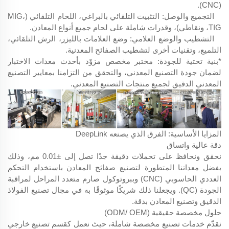
(CNC).
التجميع والوصل: التثبيت التلقائي بالبراغي، اللحام التلقائي (MIG،
TIG، ونقاطي)، وقدرات شاملة على لحام جميع أنواع المعادن.
التشطيب والوضع العلامي: وضع العلامات بالليزر، الرش التلقائي،
التلميع، وتقنيات أخرى لتشطيب الصفائح المعدنية.
*بنية تحتية للجودة: مختبر مخصص مزوّد بأحدث معدات الاختبار
لضمان جودة التصنيع المعدني، والتحقق من التزامنا بمعايير التصنيع
المعدني الدقيق لجميع منتجات التصنيع المعدني.
المزايا الأساسية: الفرق الذي يصنعه DeepLink
دقة عالية واتساق
نحقق ونحافظ على تحملات دقيقة جدًا تصل إلى ±0.01 مم، وذلك
بفضل معداتنا المتطورة لتصنيع صفائح المعادن باستخدام التحكم
العددي الحاسوبي (CNC) وببروتوكول صارم متعدد المراحل لمراقبة
الجودة (QC). ويجعلنا ذلك شريكًا موثوقًا به في مجال تصنيع الفولاذ
الدقيق وتصنيع المعادن بدقة.
حلول مخصصة حقيقية (ODM/ OEM)
نقدّم خدمات تصنيع مخصصة شاملة، حيث نعمل كقسم تصنيع خارجي