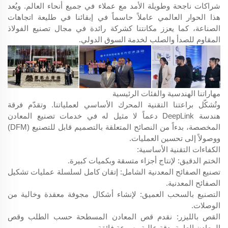
شراكات ناجحة وطويلة الأمد مع عملاء في جميع أنحاء العالم. ويُعد
هذا الحوار العالمي عاملاً حاسماً في إبقائنا في طليعة اتجاهات
الصناعة، كما يعزز مكانتنا كشركة رائدة في مجال تصنيع الفولاذ
المقاوم للصدأ والصلب لخدمة السوق الدولي.
مهاراتنا الهندسية والفئات الرئيسية
وتُشكّل براعتنا التقنية المحرك الأساسي لعملياتنا. وتقدّم فرقة
هندسة DeepLink دعماً لا مثيل له في خدمات تصنيع المعادن
المخصصة، بدءاً من النصائح المتعلقة بالتصميم قابل للتصنيع (DFM)
ووصولاً إلى تحسين العمليات.
الكفاءات التقنية الأساسية:
الختم الدقيق: لإنتاج أجزاء متسقة وبكميات كبيرة.
تصنيع الصفائح المعدنية الشامل: إتقان كامل لسلسلة عمليات تشكيل
الصفائح المعدنية.
التصنيع بالسحب العميق: لإنشاء أشكال مجوفة معقدة وخالية من
الوصلات.
القص بالليزر: نقدم قص المعادن المسطحة حسب الطلب وقص
المعادن العامة بدقة عالية وسرعة فائقة.