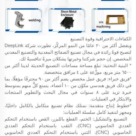
الكفاءات الاحترافية وقوة التصنيع
وبفضل أكثر من ٢٠ عامًا من النمو المركّز، تطورت شركة DeepLink
لتصبح قوةً رائدة في مجال تصنيع الصفائح المعدنية والتصنيع المعدني
المخصص. إن حجم شركتنا وخبرتها يشكلان ميزةً تنافسيةً لك.
* البنية التحتية: تبلغ مساحة مساحات التصنيع الحديثة لدينا أكثر من
٦٥٠٠ متر مربع، موزَّعة على ٤ مرافق متخصصة.
*فريق خبراء: فريق عمل مخصص يضم أكثر من ٩٠ محترفًا مؤهلًا، بما
في ذلك فريق هندسي مكوّن من ١٠ أعضاء، يتمتع كلٌّ منهم بمتوسط
خبرة تزيد على ٨ سنوات في مجال البحث والتطوير المنتجات
والابتكار في العمليات.
*خطوط إنتاج متقدمة: نمتلك نظام تصنيع متكامل بالكامل داخليًا،
ومجهز لتنفيذ كامل سلسلة العمليات:
التصنيع والتشكيل: الختم، القطع بالليزر، القص باستخدام التحكم
العددي الحاسوبي (CNC)، الثقب باستخدام التحكم العددي
الحاسوبي (CNC)، الثني باستخدام التحكم العددي الحاسوبي