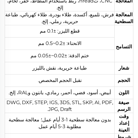
المعالجة
CNC، تhread، ربط باستخدام المطاط، حفر، لحام،
إلخ.
المعالجة
فرش، تلميع، أكسدة، طلاء بودرة، طلاء كهربائي، طباعة
السطحية
حريرية، رملي، إلخ.
قطع الليزر: ±0.1 مم
الانحناء: ±0.2~0.5 مم
التسامح
ختم الدقة: ±0.02~±0.05 مم
شعار
طباعة حريرية، نقش بالليزر
الحجم
نقبل الحجم المخصص.
اللون
أبيض، أسود، فضي، أحمر، رمادي، بانتون وRAL، إلخ.
صيغة
DWG, DXF, STEP, IGS, 3DS, STL, SKP, AI, PDF,
الرسم
JPG, Draft.
وقت
بدون معالجة سطحية 1-3 أيام عمل؛ معالجة سطحية
إعداد
مطلوبة 3-5 أيام عمل.
العينة
شروط