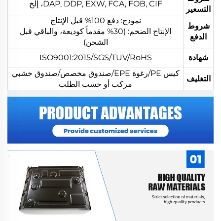
DAP, DDP, EXW, FCA, FOB, CIF، إلخ
التسعير
نموذج: دفع 100% قبل الإنتاج
شروط
الإنتاج الضخم: (30% مقدماً كوديعة، والباقي قبل
الدفع
الشحن)
شهادة
ISO9001:2015/SGS/TUV/RoHS
كيس PE/رغوة EPE/صندوق مخصص/صندوق خشبي
التغليف
مركب أو حسب الطلب