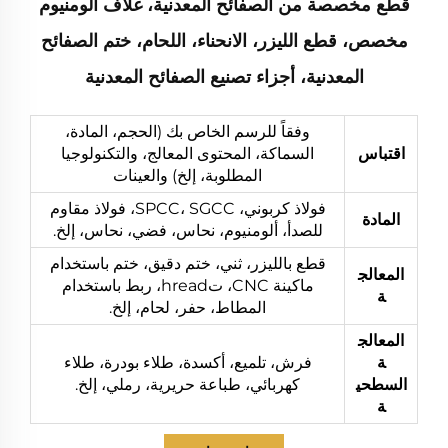
قطع مخصصة من الصفائح المعدنية، غلاف ألومنيوم
مخصص، قطع الليزر، الانحناء، اللحام، ختم الصفائح
المعدنية، أجزاء تصنيع الصفائح المعدنية
وفقاً للرسم الخاص بك (الحجم، المادة،
اقتباس
السماكة، المحتوى المعالج، والتكنولوجيا
المطلوبة، إلخ) والعينات
فولاذ كربوني، SPCC، SGCC، فولاذ مقاوم
المادة
للصدأ، ألومنيوم، نحاس، فضي، نحاس، إلخ.
قطع بالليزر، ثني، ختم دقيق، ختم باستخدام
المعالج
ماكينة CNC، تhread، ربط باستخدام
ة
المطاط، حفر، لحام، إلخ.
المعالج
ة
فرش، تلميع، أكسدة، طلاء بودرة، طلاء
السطحي
كهربائي، طباعة حريرية، رملي، إلخ.
ة