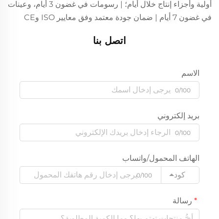
أولية وأجزاء إنتاج خلال أيام؛ | رسومات في غضون 3 أيام، وعينات
في غضون 7 أيام | ضمان جودة معتمد وفق معايير ISO وCE
اتصل بنا
الاسم
0/100
بريد إلكتروني
0/100
الهاتف المحمول/واتساب
كود
0/100
رسالة