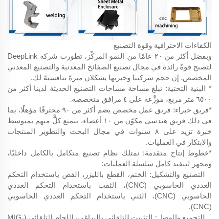
الكفاءات الاحترافية وقوة التصنيع
وبفضل أكثر من ٢٠ عامًا من النمو المركّز، تطورت شركة DeepLink
لتصبح قوةً رائدة في مجال تصنيع الصفائح المعدنية والتصنيع المعدني
المخصص. إن حجم شركتنا وخبرتها يشكلان ميزةً تنافسيةً لك.
* البنية التحتية: تبلغ مساحة مساحات التصنيع الحديثة لدينا أكثر من
٦٥٠٠ متر مربع، موزَّعة على ٤ مرافق متخصصة.
*فريق خبراء: فريق عمل مخصص يضم أكثر من ٩٠ محترفًا مؤهلًا، بما
في ذلك فريق هندسي مكوّن من ١٠ أعضاء، يتمتع كلٌّ منهم بمتوسط
خبرة تزيد على ٨ سنوات في مجال البحث والتطوير المنتجات
والابتكار في العمليات.
*خطوط إنتاج متقدمة: نمتلك نظام تصنيع متكامل بالكامل داخليًا،
ومجهز لتنفيذ كامل سلسلة العمليات:
التصنيع والتشكيل: الختم، القطع بالليزر، القص باستخدام التحكم
العددي الحاسوبي (CNC)، الثقب باستخدام التحكم العددي
الحاسوبي (CNC)، الثني باستخدام التحكم العددي الحاسوبي
(CNC).
التجميع والوصل: التثبيت التلقائي بالبراغي، اللحام التلقائي (MIG،