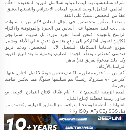
شركة تشانغتشو ديب لينك الدولية لسلاسل التوريد المحدودة – حلّك
العالمي الشامل الوحيد لتصنيع المعادن الاحترافي والتصنيع الدقيق
عقدٌ من التخصص، مبنيٌّ على الثقة
وبصفتنا مصنِّعين متخصصين في مجال المعادن لأكثر من ١٠ سنوات،
بَنَى ديب لينك سمعتها على أساس من الخبرة والموثوقية والالتزام
الراسخ بالجودة. فنحن لسنا مجرد مورد؛ بل شريك استراتيجي
مُكرَّسٌ لتحويل أفكاركم إلى واقعٍ هندسيٍّ دقيقٍ عالي الأداء. ويشمل
نموذج خدماتنا المتكاملة التشغيل الآلي المخصص، ودعم فريق
هندسي مُخصَّص، وتفقُّد الجودة الصارم، وحماية ما بعد البيع القوية،
وكل ذلك مدعومٌ بفريق فنيٍّ ماهر.
التزامنا بالأرقام:
أكثر من ١٠٠ قدرة متطورة للكشف تضمن جودةً لا تُقبل التنازل عنها.
أكثر من ٨٠ مشروعًا رئيسيًّا يتم تسليمها سنويًّا، مما يعكس طاقتنا
وخبرتنا.
المدة الزمنية للتسليم: ٧–١٠ أيام فعَّالة لإنتاج النماذج الأولية، مع
جداول زمنية مُحسَّنة لإنتاج الكتل.
الشهادات: أنظمتنا ومنتجنا متوافقة مع المعايير الدولية، ومُعتمدة من
قِبل SGS وCE وIAF وISO وKIK.