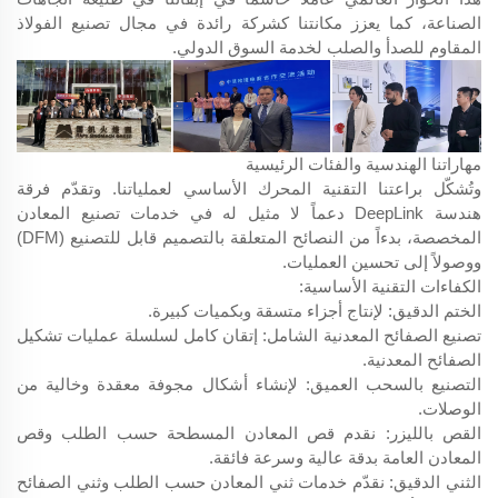
الصناعة، كما يعزز مكانتنا كشركة رائدة في مجال تصنيع الفولاذ
المقاوم للصدأ والصلب لخدمة السوق الدولي.
مهاراتنا الهندسية والفئات الرئيسية
وتُشكّل براعتنا التقنية المحرك الأساسي لعملياتنا. وتقدّم فرقة
هندسة DeepLink دعماً لا مثيل له في خدمات تصنيع المعادن
المخصصة، بدءاً من النصائح المتعلقة بالتصميم قابل للتصنيع (DFM)
ووصولاً إلى تحسين العمليات.
الكفاءات التقنية الأساسية:
الختم الدقيق: لإنتاج أجزاء متسقة وبكميات كبيرة.
تصنيع الصفائح المعدنية الشامل: إتقان كامل لسلسلة عمليات تشكيل
الصفائح المعدنية.
التصنيع بالسحب العميق: لإنشاء أشكال مجوفة معقدة وخالية من
الوصلات.
القص بالليزر: نقدم قص المعادن المسطحة حسب الطلب وقص
المعادن العامة بدقة عالية وسرعة فائقة.
الثني الدقيق: نقدّم خدمات ثني المعادن حسب الطلب وثني الصفائح