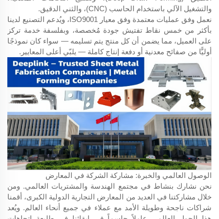
والتشغيل الآلي باستخدام الحاسب (CNC)، والثني الدقيق.
نعمل وفق عمليات معتمدة وفق معيار ISO9001، ويُدعم التصنيع لدينا
بأكثر من خمس نقاط تفتيش جودة مُخصصة، وبفلسفة خدمة تركز
على العميل، مما يضمن أن كل منتج يتم تسليمه — سواء كان نموذجًا
أوليًّا من صفائح معدنية أو دفعة إنتاج كاملة — يلبّي أعلى المعايير.
الوصول العالمي والخبرة: مشاركة الشركة في المعارض
نحن نشارك بنشاط في مجتمع الهندسة والمشتريات العالمي. ومن
خلال مشاركتنا في العديد من المعارض التجارية الدولية الكبرى، أقمنا
شراكات ناجحة وطويلة الأمد مع عملاء في جميع أنحاء العالم. ويُعد
هذا الحوار العالمي عاملاً حاسماً في إبقائنا في طليعة اتجاهات