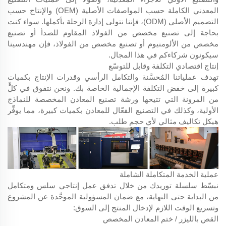
المعدني الكاملة حسب المواصفات الأصلية (OEM) والإنتاج حسب
التصميم الأصلي (ODM)، فإننا نتولى إدارة الرحلة بأكملها. سواء كنت
بحاجة إلى تصنيع مخصص من الفولاذ المقاوم للصدأ أو تصنيع
مخصص من الألومنيوم أو تصنيع مخصص من الفولاذ، فإن مهندسينا
سيكونون شركاءكم في هذا المجال.
إنتاج اقتصادي التكلفة وقابل للتوسّع
تهدف عملياتنا المُحسَّنة والتكامل الرأسي وقدرات الإنتاج بكميات
كبيرة إلى خفض التكلفة الإجمالية الخاصة بك. ونحن نتفوق في كلٍّ
من المرونة التي تتيحها ورشة تصنيع المعادن المخصصة للنماذج
الأولية، وكذلك في التصنيع الفعّال للمعادن بكميات كبيرة، مما يوفِّر
هيكل تكاليف مثالي لأي حجم طلب.
عملية الخدمة المتكاملة الشاملة
نبسّط سلسلة توريدك من خلال تدفق عمل إنتاجي سلس ومتكامل
من البداية حتى النهاية، مع ضمان المسؤولية الموحَّدة عن المشروع
وتسريع الوقت اللازم لإدخال المنتج إلى السوق:
القص بالليزر / ختم المعادن المخصص