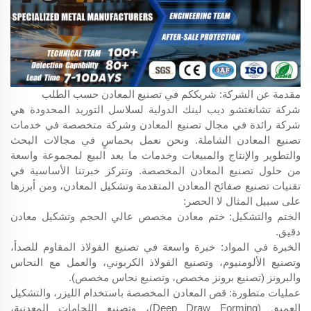
مقدمة عن الشركة: شريككم في تصنيع المعادن حسب الطلب
شركة تشانغتشو ديب لينك الدولية لسلاسل التوريد المحدودة هي
شركة رائدة في مجال تصنيع المعادن وشركة متخصصة في خدمات
تصنيع المعادن الشاملة. ونحن نعمل بحماسٍ في مجالات البحث
والتطوير والإنتاج والمبيعات وخدمات ما بعد البيع لمجموعة واسعة
من حلول تصنيع المعادن المخصصة. وتتركز خبرتنا الأساسية في
تقنيات تصنيع صفائح المعادن المتقدمة وتشكيل المعادن، ومن أبرزها
على سبيل المثال لا الحصر:
الختم والتشكيل: ختم معادن مخصص عالي الحجم وتشكيل معادن
دقيق.
الخبرة في المواد: خبرة واسعة في تصنيع الفولاذ المقاوم للصدأ،
وتصنيع الألومنيوم، وتصنيع الفولاذ الكربوني، والعمل مع النحاس
والبرونز (تصنيع برونز مخصص، وتصنيع نحاس مخصص).
عمليات متطورة: قص المعادن المخصصة باستخدام الليزر، والتشكيل
العميق (Deep Draw Forming)، وتصنيع اللحامات المعدنية،