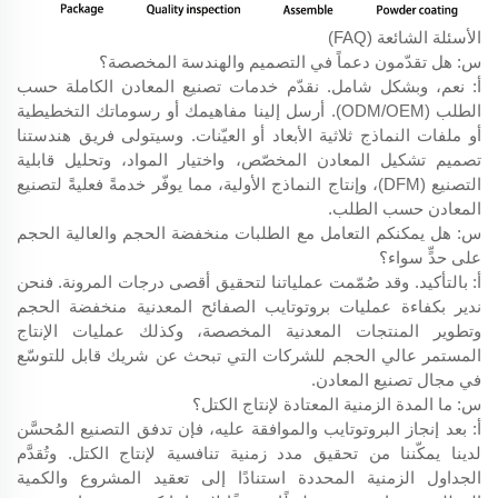
الأسئلة الشائعة (FAQ)
س: هل تقدّمون دعماً في التصميم والهندسة المخصصة؟
أ: نعم، وبشكل شامل. نقدّم خدمات تصنيع المعادن الكاملة حسب
الطلب (ODM/OEM). أرسل إلينا مفاهيمك أو رسوماتك التخطيطية
أو ملفات النماذج ثلاثية الأبعاد أو العيّنات. وسيتولى فريق هندستنا
تصميم تشكيل المعادن المخصّص، واختيار المواد، وتحليل قابلية
التصنيع (DFM)، وإنتاج النماذج الأولية، مما يوفّر خدمةً فعليةً لتصنيع
المعادن حسب الطلب.
س: هل يمكنكم التعامل مع الطلبات منخفضة الحجم والعالية الحجم
على حدٍّ سواء؟
أ: بالتأكيد. وقد صُمّمت عملياتنا لتحقيق أقصى درجات المرونة. فنحن
ندير بكفاءة عمليات بروتوتايب الصفائح المعدنية منخفضة الحجم
وتطوير المنتجات المعدنية المخصصة، وكذلك عمليات الإنتاج
المستمر عالي الحجم للشركات التي تبحث عن شريك قابل للتوسّع
في مجال تصنيع المعادن.
س: ما المدة الزمنية المعتادة لإنتاج الكتل؟
أ: بعد إنجاز البروتوتايب والموافقة عليه، فإن تدفق التصنيع المُحسَّن
لدينا يمكّننا من تحقيق مدد زمنية تنافسية لإنتاج الكتل. وتُقدَّم
الجداول الزمنية المحددة استنادًا إلى تعقيد المشروع والكمية