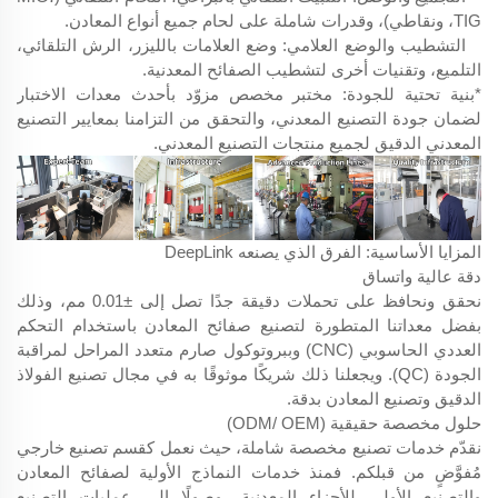
TIG، ونقاطي)، وقدرات شاملة على لحام جميع أنواع المعادن.
التشطيب والوضع العلامي: وضع العلامات بالليزر، الرش التلقائي،
التلميع، وتقنيات أخرى لتشطيب الصفائح المعدنية.
*بنية تحتية للجودة: مختبر مخصص مزوّد بأحدث معدات الاختبار
لضمان جودة التصنيع المعدني، والتحقق من التزامنا بمعايير التصنيع
المعدني الدقيق لجميع منتجات التصنيع المعدني.
المزايا الأساسية: الفرق الذي يصنعه DeepLink
دقة عالية واتساق
نحقق ونحافظ على تحملات دقيقة جدًا تصل إلى ±0.01 مم، وذلك
بفضل معداتنا المتطورة لتصنيع صفائح المعادن باستخدام التحكم
العددي الحاسوبي (CNC) وببروتوكول صارم متعدد المراحل لمراقبة
الجودة (QC). ويجعلنا ذلك شريكًا موثوقًا به في مجال تصنيع الفولاذ
الدقيق وتصنيع المعادن بدقة.
حلول مخصصة حقيقية (ODM/ OEM)
نقدّم خدمات تصنيع مخصصة شاملة، حيث نعمل كقسم تصنيع خارجي
مُفوَّضٍ من قبلكم. فمنذ خدمات النماذج الأولية لصفائح المعادن
والتصنيع الأولي للأجزاء المعدنية، وصولًا إلى عمليات التصنيع