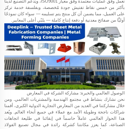
نعمل وفق عمليات معتمدة وفق معيار ISO9001، ويُدعم التصنيع لدينا
بأكثر من خمس نقاط تفتيش جودة مُخصصة، وبفلسفة خدمة تركز
على العميل، مما يضمن أن كل منتج يتم تسليمه — سواء كان نموذجًا
أوليًّا من صفائح معدنية أو دفعة إنتاج كاملة — يلبّي أعلى المعايير.
الوصول العالمي والخبرة: مشاركة الشركة في المعارض
نحن نشارك بنشاط في مجتمع الهندسة والمشتريات العالمي. ومن
خلال مشاركتنا في العديد من المعارض التجارية الدولية الكبرى، أقمنا
شراكات ناجحة وطويلة الأمد مع عملاء في جميع أنحاء العالم. ويُعد
هذا الحوار العالمي عاملاً حاسماً في إبقائنا في طليعة اتجاهات
الصناعة، كما يعزز مكانتنا كشركة رائدة في مجال تصنيع الفولاذ