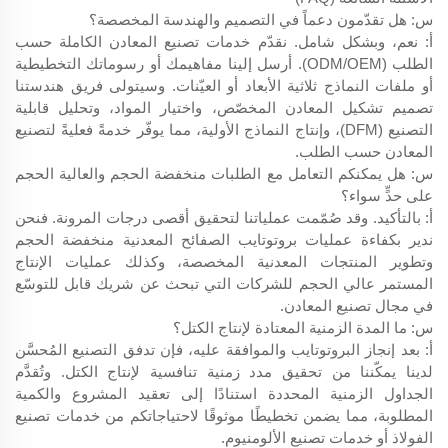
س: هل تقدّمون دعماً في التصميم والهندسة المخصصة؟
أ: نعم، وبشكل شامل. نقدّم خدمات تصنيع المعادن الكاملة حسب
الطلب (ODM/OEM). أرسل إلينا مفاهيمك أو رسوماتك التخطيطية
أو ملفات النماذج ثلاثية الأبعاد أو العيّنات. وسيتولى فريق هندستنا
تصميم تشكيل المعادن المخصّص، واختيار المواد، وتحليل قابلية
التصنيع (DFM)، وإنتاج النماذج الأولية، مما يوفّر خدمةً فعليةً لتصنيع
المعادن حسب الطلب.
س: هل يمكنكم التعامل مع الطلبات منخفضة الحجم والعالية الحجم
على حدٍّ سواء؟
أ: بالتأكيد. وقد صُمّمت عملياتنا لتحقيق أقصى درجات المرونة. فنحن
ندير بكفاءة عمليات بروتوتايب الصفائح المعدنية منخفضة الحجم
وتطوير المنتجات المعدنية المخصصة، وكذلك عمليات الإنتاج
المستمر عالي الحجم للشركات التي تبحث عن شريك قابل للتوسّع
في مجال تصنيع المعادن.
س: ما المدة الزمنية المعتادة لإنتاج الكتل؟
أ: بعد إنجاز البروتوتايب والموافقة عليه، فإن تدفق التصنيع المُحسَّن
لدينا يمكّننا من تحقيق مدد زمنية تنافسية لإنتاج الكتل. وتُقدَّم
الجداول الزمنية المحددة استنادًا إلى تعقيد المشروع والكمية
المطلوبة، مما يضمن تخطيطًا موثوقًا لاحتياجاتكم من خدمات تصنيع
الفولاذ أو خدمات تصنيع الألومنيوم.