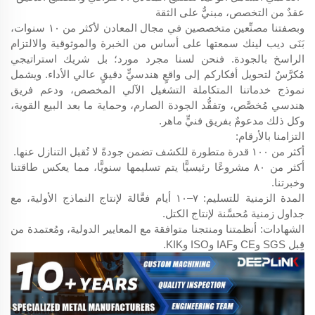
عقدٌ من التخصص، مبنيٌّ على الثقة
وبصفتنا مصنِّعين متخصصين في مجال المعادن لأكثر من ١٠ سنوات،
بَنَى ديب لينك سمعتها على أساس من الخبرة والموثوقية والالتزام
الراسخ بالجودة. فنحن لسنا مجرد مورد؛ بل شريك استراتيجي
مُكرَّسٌ لتحويل أفكاركم إلى واقعٍ هندسيٍّ دقيقٍ عالي الأداء. ويشمل
نموذج خدماتنا المتكاملة التشغيل الآلي المخصص، ودعم فريق
هندسي مُخصَّص، وتفقُّد الجودة الصارم، وحماية ما بعد البيع القوية،
وكل ذلك مدعومٌ بفريق فنيٍّ ماهر.
التزامنا بالأرقام:
أكثر من ١٠٠ قدرة متطورة للكشف تضمن جودةً لا تُقبل التنازل عنها.
أكثر من ٨٠ مشروعًا رئيسيًّا يتم تسليمها سنويًّا، مما يعكس طاقتنا
وخبرتنا.
المدة الزمنية للتسليم: ٧–١٠ أيام فعَّالة لإنتاج النماذج الأولية، مع
جداول زمنية مُحسَّنة لإنتاج الكتل.
الشهادات: أنظمتنا ومنتجنا متوافقة مع المعايير الدولية، ومُعتمدة من
قِبل SGS وCE وIAF وISO وKIK.