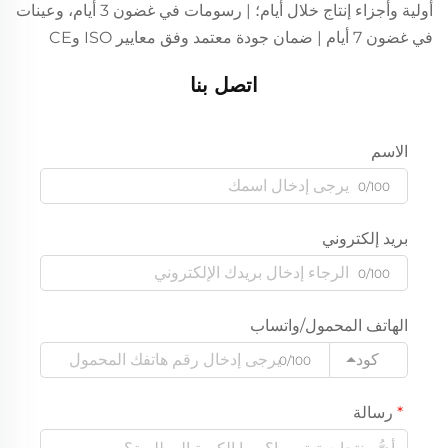
أولية وأجزاء إنتاج خلال أيام؛ | رسومات في غضون 3 أيام، وعينات
في غضون 7 أيام | ضمان جودة معتمد وفق معايير ISO وCE
اتصل بنا
الاسم
0/100
بريد إلكتروني
0/100
الهاتف المحمول/واتساب
كود
0/100
رسالة