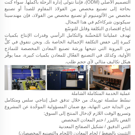
التصميم الأصلي (ODM)، فإننا نتولى إدارة الرحلة بأكملها. سواء كنت
بحاجة إلى تصنيع مخصص من الفولاذ المقاوم للصدأ أو تصنيع
مخصص من الألومنيوم أو تصنيع مخصص من الفولاذ، فإن مهندسينا
سيكونون شركاءكم في هذا المجال.
إنتاج اقتصادي التكلفة وقابل للتوسّع
تهدف عملياتنا المُحسَّنة والتكامل الرأسي وقدرات الإنتاج بكميات
كبيرة إلى خفض التكلفة الإجمالية الخاصة بك. ونحن نتفوق في كلٍّ
من المرونة التي تتيحها ورشة تصنيع المعادن المخصصة للنماذج
الأولية، وكذلك في التصنيع الفعّال للمعادن بكميات كبيرة، مما يوفِّر
هيكل تكاليف مثالي لأي حجم طلب.
عملية الخدمة المتكاملة الشاملة
نبسّط سلسلة توريدك من خلال تدفق عمل إنتاجي سلس ومتكامل
من البداية حتى النهاية، مع ضمان المسؤولية الموحَّدة عن المشروع
وتسريع الوقت اللازم لإدخال المنتج إلى السوق:
القص بالليزر / ختم المعادن المخصص
الثني الدقيق / تشكيل الصفائح المعدنية
التثبيت بالضغط / لحام المعادن (اللحام والتصنيع المخصصان)