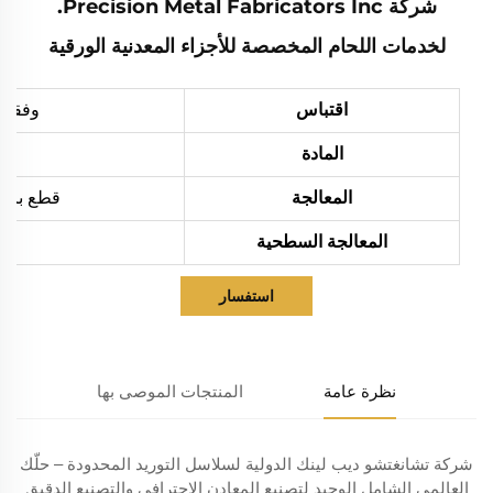
شركة Precision Metal Fabricators Inc.
لخدمات اللحام المخصصة للأجزاء المعدنية الورقية
اقتباس
وفقاً 
المادة
المعالجة
قطع بالليزر، ثني،
المعالجة السطحية
استفسار
نظرة عامة
المنتجات الموصى بها
شركة تشانغتشو ديب لينك الدولية لسلاسل التوريد المحدودة – حلّك
العالمي الشامل الوحيد لتصنيع المعادن الاحترافي والتصنيع الدقيق