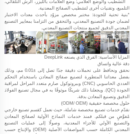
التشطيب والوضع العلامي: وضع العلامات بالليزر، الرش التلقائي،
التلميع، وتقنيات أخرى لتشطيب الصفائح المعدنية.
*بنية تحتية للجودة: مختبر مخصص مزوّد بأحدث معدات الاختبار
لضمان جودة التصنيع المعدني، والتحقق من التزامنا بمعايير التصنيع
المعدني الدقيق لجميع منتجات التصنيع المعدني.
المزايا الأساسية: الفرق الذي يصنعه DeepLink
دقة عالية واتساق
نحقق ونحافظ على تحملات دقيقة جدًا تصل إلى ±0.01 مم، وذلك
بفضل معداتنا المتطورة لتصنيع صفائح المعادن باستخدام التحكم
العددي الحاسوبي (CNC) وببروتوكول صارم متعدد المراحل لمراقبة
الجودة (QC). ويجعلنا ذلك شريكًا موثوقًا به في مجال تصنيع الفولاذ
الدقيق وتصنيع المعادن بدقة.
حلول مخصصة حقيقية (ODM/ OEM)
نقدّم خدمات تصنيع مخصصة شاملة، حيث نعمل كقسم تصنيع خارجي
مُفوَّضٍ من قبلكم. فمنذ خدمات النماذج الأولية لصفائح المعادن
والتصنيع الأولي للأجزاء المعدنية، وصولًا إلى عمليات التصنيع
المعدني الكاملة حسب المواصفات الأصلية (OEM) والإنتاج حسب