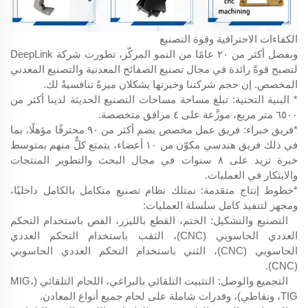
الكفاءات الاحترافية وقوة التصنيع
وبفضل أكثر من ٢٠ عامًا من النمو المركّز، تطورت شركة DeepLink
لتصبح قوةً رائدة في مجال تصنيع الصفائح المعدنية والتصنيع المعدني
المخصص. إن حجم شركتنا وخبرتها يشكلان ميزةً تنافسيةً لك.
* البنية التحتية: تبلغ مساحة مساحات التصنيع الحديثة لدينا أكثر من
٦٥٠٠ متر مربع، موزَّعة على ٤ مرافق متخصصة.
*فريق خبراء: فريق عمل مخصص يضم أكثر من ٩٠ محترفًا مؤهلًا، بما
في ذلك فريق هندسي مكوّن من ١٠ أعضاء، يتمتع كلٌّ منهم بمتوسط
خبرة تزيد على ٨ سنوات في مجال البحث والتطوير المنتجات
والابتكار في العمليات.
*خطوط إنتاج متقدمة: نمتلك نظام تصنيع متكامل بالكامل داخليًا،
ومجهز لتنفيذ كامل سلسلة العمليات:
التصنيع والتشكيل: الختم، القطع بالليزر، القص باستخدام التحكم
العددي الحاسوبي (CNC)، الثقب باستخدام التحكم العددي
الحاسوبي (CNC)، الثني باستخدام التحكم العددي الحاسوبي
(CNC).
التجميع والوصل: التثبيت التلقائي بالبراغي، اللحام التلقائي (MIG،
TIG، ونقاطي)، وقدرات شاملة على لحام جميع أنواع المعادن.