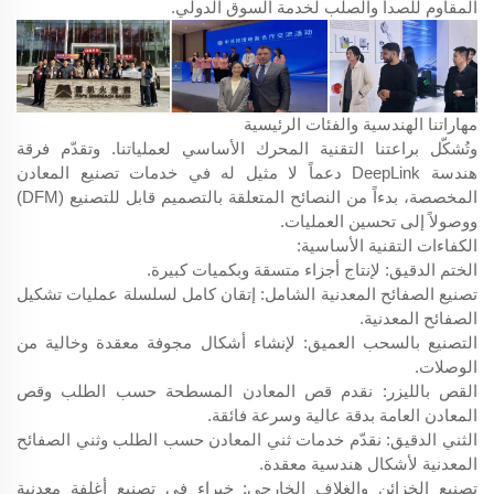
المقاوم للصدأ والصلب لخدمة السوق الدولي.
مهاراتنا الهندسية والفئات الرئيسية
وتُشكّل براعتنا التقنية المحرك الأساسي لعملياتنا. وتقدّم فرقة
هندسة DeepLink دعماً لا مثيل له في خدمات تصنيع المعادن
المخصصة، بدءاً من النصائح المتعلقة بالتصميم قابل للتصنيع (DFM)
ووصولاً إلى تحسين العمليات.
الكفاءات التقنية الأساسية:
الختم الدقيق: لإنتاج أجزاء متسقة وبكميات كبيرة.
تصنيع الصفائح المعدنية الشامل: إتقان كامل لسلسلة عمليات تشكيل
الصفائح المعدنية.
التصنيع بالسحب العميق: لإنشاء أشكال مجوفة معقدة وخالية من
الوصلات.
القص بالليزر: نقدم قص المعادن المسطحة حسب الطلب وقص
المعادن العامة بدقة عالية وسرعة فائقة.
الثني الدقيق: نقدّم خدمات ثني المعادن حسب الطلب وثني الصفائح
المعدنية لأشكال هندسية معقدة.
تصنيع الخزائن والغلاف الخارجي: خبراء في تصنيع أغلفة معدنية