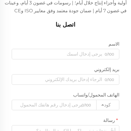
أولية وأجزاء إنتاج خلال أيام؛ | رسومات في غضون 3 أيام، وعينات
في غضون 7 أيام | ضمان جودة معتمد وفق معايير ISO وCE
اتصل بنا
الاسم
0/100
بريد إلكتروني
0/100
الهاتف المحمول/واتساب
كود
0/100
رسالة