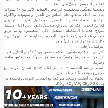
عقدٌ من التخصص، مبنيٌّ على الثقة
وبصفتنا مصنِّعين متخصصين في مجال المعادن لأكثر من ١٠ سنوات،
بَنَى ديب لينك سمعتها على أساس من الخبرة والموثوقية والالتزام
الراسخ بالجودة. فنحن لسنا مجرد مورد؛ بل شريك استراتيجي
مُكرَّسٌ لتحويل أفكاركم إلى واقعٍ هندسيٍّ دقيقٍ عالي الأداء. ويشمل
نموذج خدماتنا المتكاملة التشغيل الآلي المخصص، ودعم فريق
هندسي مُخصَّص، وتفقُّد الجودة الصارم، وحماية ما بعد البيع القوية،
وكل ذلك مدعومٌ بفريق فنيٍّ ماهر.
التزامنا بالأرقام:
أكثر من ١٠٠ قدرة متطورة للكشف تضمن جودةً لا تُقبل التنازل عنها.
أكثر من ٨٠ مشروعًا رئيسيًّا يتم تسليمها سنويًّا، مما يعكس طاقتنا
وخبرتنا.
المدة الزمنية للتسليم: ٧–١٠ أيام فعَّالة لإنتاج النماذج الأولية، مع
جداول زمنية مُحسَّنة لإنتاج الكتل.
الشهادات: أنظمتنا ومنتجنا متوافقة مع المعايير الدولية، ومُعتمدة من
قِبل SGS وCE وIAF وISO وKIK.