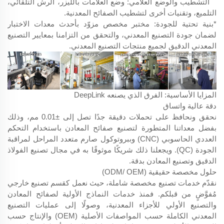
التشطيب والوضع العلامي: وضع العلامات بالليزر، الرش التلقائي،
التلميع، وتقنيات أخرى لتشطيب الصفائح المعدنية.
*بنية تحتية للجودة: مختبر مخصص مزوّد بأحدث معدات الاختبار
لضمان جودة التصنيع المعدني، والتحقق من التزامنا بمعايير التصنيع
المعدني الدقيق لجميع منتجات التصنيع المعدني.
المزايا الأساسية: الفرق الذي يصنعه DeepLink
دقة عالية واتساق
نحقق ونحافظ على تحملات دقيقة جدًا تصل إلى ±0.01 مم، وذلك
بفضل معداتنا المتطورة لتصنيع صفائح المعادن باستخدام التحكم
العددي الحاسوبي (CNC) وببروتوكول صارم متعدد المراحل لمراقبة
الجودة (QC). ويجعلنا ذلك شريكًا موثوقًا به في مجال تصنيع الفولاذ
الدقيق وتصنيع المعادن بدقة.
حلول مخصصة حقيقية (ODM/ OEM)
نقدّم خدمات تصنيع مخصصة شاملة، حيث نعمل كقسم تصنيع خارجي
مُفوَّضٍ من قبلكم. فمنذ خدمات النماذج الأولية لصفائح المعادن
والتصنيع الأولي للأجزاء المعدنية، وصولًا إلى عمليات التصنيع
المعدني الكاملة حسب المواصفات الأصلية (OEM) والإنتاج حسب