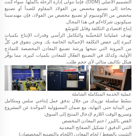
التصميم الأصلي (ODM)، فإننا نتولى إدارة الرحلة بأكملها. سواء كنت
بحاجة إلى تصنيع مخصص من الفولاذ المقاوم للصدأ أو تصنيع
مخصص من الألومنيوم أو تصنيع مخصص من الفولاذ، فإن مهندسينا
سيكونون شركاءكم في هذا المجال.
إنتاج اقتصادي التكلفة وقابل للتوسّع
تهدف عملياتنا المُحسَّنة والتكامل الرأسي وقدرات الإنتاج بكميات
كبيرة إلى خفض التكلفة الإجمالية الخاصة بك. ونحن نتفوق في كلٍّ
من المرونة التي تتيحها ورشة تصنيع المعادن المخصصة للنماذج
الأولية، وكذلك في التصنيع الفعّال للمعادن بكميات كبيرة، مما يوفِّر
هيكل تكاليف مثالي لأي حجم طلب.
عملية الخدمة المتكاملة الشاملة
نبسّط سلسلة توريدك من خلال تدفق عمل إنتاجي سلس ومتكامل
من البداية حتى النهاية، مع ضمان المسؤولية الموحَّدة عن المشروع
وتسريع الوقت اللازم لإدخال المنتج إلى السوق:
القص بالليزر / ختم المعادن المخصص
الثني الدقيق / تشكيل الصفائح المعدنية
التثبيت بالضغط / لحام المعادن (اللحام والتصنيع المخصصان)