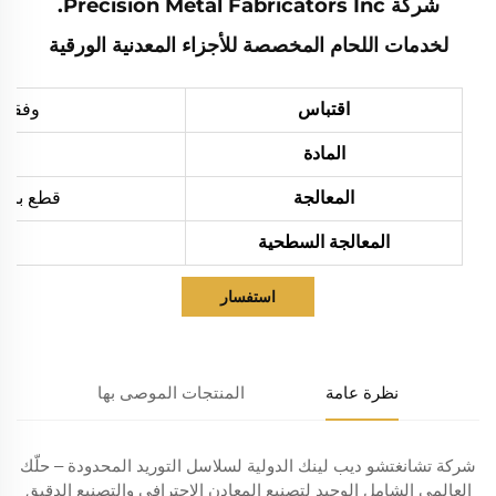
شركة Precision Metal Fabricators Inc.
لخدمات اللحام المخصصة للأجزاء المعدنية الورقية
اقتباس
وفقاً 
المادة
المعالجة
قطع بالليزر، ثني،
المعالجة السطحية
استفسار
نظرة عامة
المنتجات الموصى بها
شركة تشانغتشو ديب لينك الدولية لسلاسل التوريد المحدودة – حلّك
العالمي الشامل الوحيد لتصنيع المعادن الاحترافي والتصنيع الدقيق