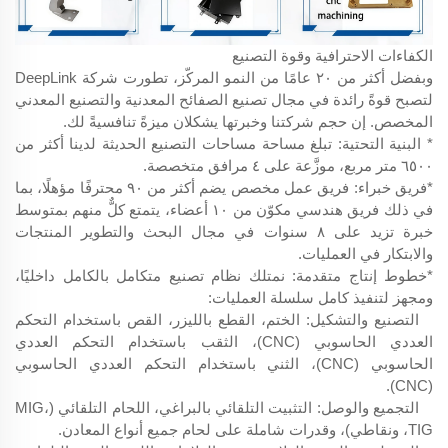
الكفاءات الاحترافية وقوة التصنيع
وبفضل أكثر من ٢٠ عامًا من النمو المركّز، تطورت شركة DeepLink
لتصبح قوةً رائدة في مجال تصنيع الصفائح المعدنية والتصنيع المعدني
المخصص. إن حجم شركتنا وخبرتها يشكلان ميزةً تنافسيةً لك.
* البنية التحتية: تبلغ مساحة مساحات التصنيع الحديثة لدينا أكثر من
٦٥٠٠ متر مربع، موزَّعة على ٤ مرافق متخصصة.
*فريق خبراء: فريق عمل مخصص يضم أكثر من ٩٠ محترفًا مؤهلًا، بما
في ذلك فريق هندسي مكوّن من ١٠ أعضاء، يتمتع كلٌّ منهم بمتوسط
خبرة تزيد على ٨ سنوات في مجال البحث والتطوير المنتجات
والابتكار في العمليات.
*خطوط إنتاج متقدمة: نمتلك نظام تصنيع متكامل بالكامل داخليًا،
ومجهز لتنفيذ كامل سلسلة العمليات:
التصنيع والتشكيل: الختم، القطع بالليزر، القص باستخدام التحكم
العددي الحاسوبي (CNC)، الثقب باستخدام التحكم العددي
الحاسوبي (CNC)، الثني باستخدام التحكم العددي الحاسوبي
(CNC).
التجميع والوصل: التثبيت التلقائي بالبراغي، اللحام التلقائي (MIG،
TIG، ونقاطي)، وقدرات شاملة على لحام جميع أنواع المعادن.