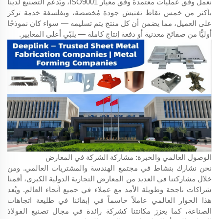
نعمل وفق عمليات معتمدة وفق معيار ISO9001، ويُدعم التصنيع لدينا
بأكثر من خمس نقاط تفتيش جودة مُخصصة، وبفلسفة خدمة تركز
على العميل، مما يضمن أن كل منتج يتم تسليمه — سواء كان نموذجًا
أوليًّا من صفائح معدنية أو دفعة إنتاج كاملة — يلبّي أعلى المعايير.
الوصول العالمي والخبرة: مشاركة الشركة في المعارض
نحن نشارك بنشاط في مجتمع الهندسة والمشتريات العالمي. ومن
خلال مشاركتنا في العديد من المعارض التجارية الدولية الكبرى، أقمنا
شراكات ناجحة وطويلة الأمد مع عملاء في جميع أنحاء العالم. ويُعد
هذا الحوار العالمي عاملاً حاسماً في إبقائنا في طليعة اتجاهات
الصناعة، كما يعزز مكانتنا كشركة رائدة في مجال تصنيع الفولاذ