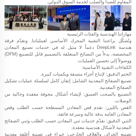
المقاوم للصدأ والصلب لخدمة السوق الدولي.
مهاراتنا الهندسية والفئات الرئيسية
وتُشكّل براعتنا التقنية المحرك الأساسي لعملياتنا. وتقدّم فرقة
هندسة DeepLink دعماً لا مثيل له في خدمات تصنيع المعادن
المخصصة، بدءاً من النصائح المتعلقة بالتصميم قابل للتصنيع (DFM)
ووصولاً إلى تحسين العمليات.
الكفاءات التقنية الأساسية:
الختم الدقيق: لإنتاج أجزاء متسقة وبكميات كبيرة.
تصنيع الصفائح المعدنية الشامل: إتقان كامل لسلسلة عمليات تشكيل
الصفائح المعدنية.
التصنيع بالسحب العميق: لإنشاء أشكال مجوفة معقدة وخالية من
الوصلات.
القص بالليزر: نقدم قص المعادن المسطحة حسب الطلب وقص
المعادن العامة بدقة عالية وسرعة فائقة.
الثني الدقيق: نقدّم خدمات ثني المعادن حسب الطلب وثني الصفائح
المعدنية لأشكال هندسية معقدة.
تصنيع الخزائن والغلاف الخارجي: خبراء في تصنيع أغلفة معدنية