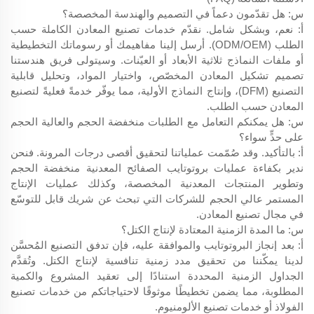
س: هل تقدّمون دعماً في التصميم والهندسة المخصصة؟
أ: نعم، وبشكل شامل. نقدّم خدمات تصنيع المعادن الكاملة حسب
الطلب (ODM/OEM). أرسل إلينا مفاهيمك أو رسوماتك التخطيطية
أو ملفات النماذج ثلاثية الأبعاد أو العيّنات. وسيتولى فريق هندستنا
تصميم تشكيل المعادن المخصّص، واختيار المواد، وتحليل قابلية
التصنيع (DFM)، وإنتاج النماذج الأولية، مما يوفّر خدمةً فعليةً لتصنيع
المعادن حسب الطلب.
س: هل يمكنكم التعامل مع الطلبات منخفضة الحجم والعالية الحجم
على حدٍّ سواء؟
أ: بالتأكيد. وقد صُمّمت عملياتنا لتحقيق أقصى درجات المرونة. فنحن
ندير بكفاءة عمليات بروتوتايب الصفائح المعدنية منخفضة الحجم
وتطوير المنتجات المعدنية المخصصة، وكذلك عمليات الإنتاج
المستمر عالي الحجم للشركات التي تبحث عن شريك قابل للتوسّع
في مجال تصنيع المعادن.
س: ما المدة الزمنية المعتادة لإنتاج الكتل؟
أ: بعد إنجاز البروتوتايب والموافقة عليه، فإن تدفق التصنيع المُحسَّن
لدينا يمكّننا من تحقيق مدد زمنية تنافسية لإنتاج الكتل. وتُقدَّم
الجداول الزمنية المحددة استنادًا إلى تعقيد المشروع والكمية
المطلوبة، مما يضمن تخطيطًا موثوقًا لاحتياجاتكم من خدمات تصنيع
الفولاذ أو خدمات تصنيع الألومنيوم.